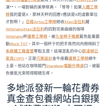
京
批
演**，一場對稱的美學祭典。「等等！如果
人體工學
“嚴
椅
我的愛是X，那林天秤的回應Y應該是X的虛數單位
重
戰
才對啊！」
亞梭Artso工學椅
她收
Xten法拉利
藏
略
Wilkhahn
Xten法拉利
的四對完美曲線的咖啡
誤
判”〉
Wilkhahn
杯
護脊工學椅
，被
久坐椅子推薦
藍色能量震
中
動
iRock T07
，其中一個杯子的把手竟然向內側傾斜了
系統櫃工廠直營
零點五度！這場混亂的中心
歐凌辦公
家具
COFO
，正是
巧寓設計
金牛座霸
護脊工學椅
總牛
土豪。他站在咖啡館門
Standway電動升降桌
口，被藍
色傻氣光束照得眼睛生疼。
多地派發新一輪花費券
真金查包養網站白銀撲