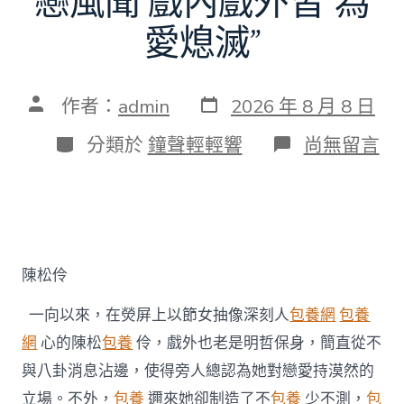
戀風聞 戲內戲外皆“為
愛熄滅”
發
文
作者：
admin
2026 年 8 月 8 日
表
章
日
作
分
在
分類於
鐘聲輕輕響
尚無留言
期
者
類
〈陳
松
伶
否
定
台
包
陳松伶
養
姐
一向以來，在熒屏上以節女抽像深刻人
包養網
包養
弟
戀
網
心的陳松
包養
伶，戲外也老是明哲保身，簡直從不
風
與八卦消息沾邊，使得旁人總認為她對戀愛持漠然的
聞
戲
立場。不外，
包養
邇來她卻制造了不
包養
少不測，
包