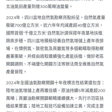
北油氣田產量到達300萬噸油當量。
2024年，四川盆地自然氣勘察亮點紛呈，自然氣產量
衝破700億立方米，近六年年均減產超40億立方米，
國際首個“千億立方米”自然氣計謀保證年夜基地扶植
蹄疾步穩。四川盆地積極培養自然氣增儲上產年夜排
場，在慣例氣、致密氣及頁巖氣等多個範疇取得勘察
嚴重衝破，并經由過程連續強化產能扶植、做好老區
開闢調劑、不竭優化開闢方法等辦法周全推進自然氣
產量晉陞。
2024年全國油氣勘察開闢十年夜標志性結果還包含：
陸地油氣增儲上產再獲佳績，原油持續5年減產超200
萬噸；頁巖油勘察開闢範疇連續擴大，先行示范區扶
植結果豐富；陸地工程技巧設備加速立異，完成主要