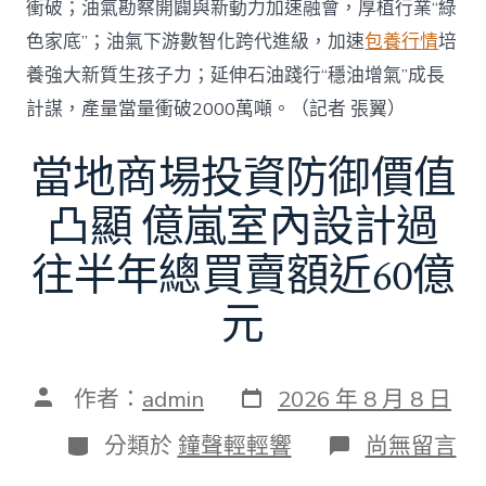
衝破；油氣勘察開闢與新動力加速融會，厚植行業“綠
色家底”；油氣下游數智化跨代進級，加速
包養行情
培
養強大新質生孩子力；延伸石油踐行“穩油增氣”成長
計謀，產量當量衝破2000萬噸。（記者 張翼）
當地商場投資防御價值
凸顯 億嵐室內設計過
往半年總買賣額近60億
元
發
文
作者：
admin
2026 年 8 月 8 日
表
章
日
作
分
在
分類於
鐘聲輕輕響
尚無留言
期
者
類
〈當