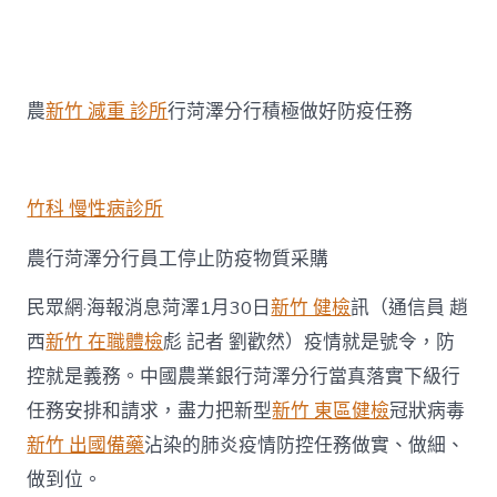
者
類
〈眾
擎
易
舉
農
農
新竹 減重 診所
行菏澤分行積極做好防疫任務
行
菏
澤
分
行
竹科 慢性病診所
全
力
農行菏澤分行員工停止防疫物質采購
打
森
民眾網·海報消息菏澤1月30日
新竹 健檢
訊（通信員 趙
和
診
西
新竹 在職體檢
彪 記者 劉歡然）疫情就是號令，防
所
控就是義務。中國農業銀行菏澤分行當真落實下級行
減
重
任務安排和請求，盡力把新型
新竹 東區健檢
冠狀病毒
好
新竹 出國備藥
沾染的肺炎疫情防控任務做實、做細、
疫
情
做到位。
防