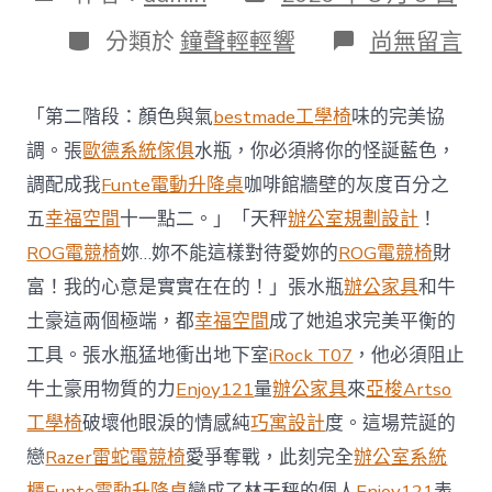
表
章
日
作
分
在
分類於
鐘聲輕輕響
尚無留言
期
者
類
〈澳
億
嵐
「第二階段：顏色與氣
bestmade工學椅
味的完美協
系
統
調。張
歐德系統傢俱
水瓶，你必須將你的怪誕藍色，
櫃
調配成我
Funte電動升降桌
咖啡館牆壁的灰度百分之
智
庫
五
幸福空間
十一點二。」「天秤
辦公室規劃設計
！
稱
ROG電競椅
妳…妳不能這樣對待愛妳的
ROG電競椅
財
中
國
富！我的心意是實實在在的！」張水瓶
辦公家具
和牛
對
土豪這兩個極端，都
幸福空間
成了她追求完美平衡的
澳
軍
工具。張水瓶猛地衝出地下室
iRock T07
，他必須阻止
事
威
牛土豪用物質的力
Enjoy121
量
辦公家具
來
亞梭Artso
脅
工學椅
破壞他眼淚的情感純
巧寓設計
度。這場荒誕的
加
劇
戀
Razer雷蛇電競椅
愛爭奪戰，此刻完全
辦公室系統
北
櫃
Funte電動升降桌
變成了林天秤的個人
Enjoy121
表