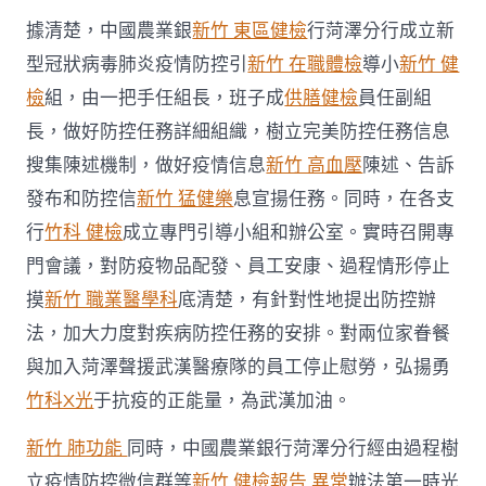
控
據清楚，中國農業銀
新竹 東區健檢
行菏澤分行成立新
戰〉
中
型冠狀病毒肺炎疫情防控引
新竹 在職體檢
導小
新竹 健
檢
組，由一把手任組長，班子成
供膳健檢
員任副組
長，做好防控任務詳細組織，樹立完美防控任務信息
搜集陳述機制，做好疫情信息
新竹 高血壓
陳述、告訴
發布和防控信
新竹 猛健樂
息宣揚任務。同時，在各支
行
竹科 健檢
成立專門引導小組和辦公室。實時召開專
門會議，對防疫物品配發、員工安康、過程情形停止
摸
新竹 職業醫學科
底清楚，有針對性地提出防控辦
法，加大力度對疾病防控任務的安排。對兩位家眷餐
與加入菏澤聲援武漢醫療隊的員工停止慰勞，弘揚勇
竹科X光
于抗疫的正能量，為武漢加油。
新竹 肺功能
同時，中國農業銀行菏澤分行經由過程樹
立疫情防控微信群等
新竹 健檢報告 異常
辦法第一時光