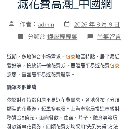
滅花費高潮_中國網
發
文
作者：
admin
2026 年 8 月 9 日
表
章
日
作
分
在
分類於
鐘聲輕輕響
尚無留言
期
者
類
〈多
地
派
近期，多地聯合市場需求、
包養
地區特點、居平易近
發
新
愛好等，投放新一輪花費券，晉陞居平易近花費
包養
一
意愿、豐盛居平易近花費體驗。
輪
花
籠罩多個範疇
費
券
真
依據財產特點和居平易近花費需求，各地發布了分歧
金
類型的花費券，籠罩多範疇。上海市當局投進市級財
查
包
務資金5億元，面向餐飲、住宿、片子、體育等範疇
養
發放辦事花費券，四類花費券均采用“先到先得”方法
網