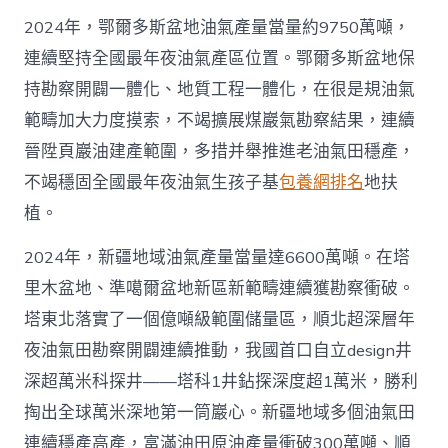
2024年，鄂爾多斯盆地油氣產量當量約9750萬噸，
連續堅持全國最年夜油氣產區位置。鄂爾多斯盆地保
持勘察開闢一體化、地質工程一體化，在很是規油氣
範疇加大力度摸索，不竭擴展煤巖氣勘察結果，連續
晉陞頁巖油建產範圍，多措并舉推進老油氣田穩產，
不竭穩固全國最年夜油氣生孩子基
包養網排名
地扶
植。
2024年，新疆地域油氣產量當量達6600萬噸。在塔
里木盆地、準噶爾盆地新區新範疇連續獲勘察衝破。
塔東北落實了一個億噸級範圍儲量區，順北超深層年
夜油氣田勘察開闢連續推動，我國首口自立design井
深超萬米科探井——塔科1井鉆探深度超1萬米，勝利
掏出全球萬米深地第一筒巖心。新疆地域多個油氣田
連續穩產高產，富滿油田原油產量衝破300萬噸、順