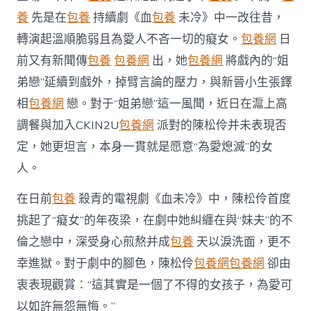
內
養
先是在
包養
持續劇《血
包養
未冷》中一改往昔，
戲
外
轉演起溫順脆弱且為愛人不吝一切的癡女。
包養網
日
皆
前又有新聞傳
包養
包養網
出，她
包養網
將戲內的“姐
“為
愛
弟戀”延續到戲外，掉臂言論的壓力，與新晉小生張鐸
熄
滅”〉
相
包養網
戀。對于“姐弟戀”這一風聞，近日在滬上高
中
調餐與加入CKIN2U
包養網
派對的陳松伶并未表現否
定，她更坦言，本身一貫就是愿意“為愛熄滅”的女
人。
在日前
包養
殺青的電視劇《血未冷》中，陳松伶首度
挑起了“癡女”的年夜梁，在劇中她糾纏在與“妹夫”的不
倫之戀中，深受身心煎熬并成
包養
天以淚洗面，更不
幸進獄。對于劇中的腳色，陳松伶
包養網
包養網
卻由
衷表現觀賞：“這其實是一個了不得的女孩子，為愛可
以如許無怨無悔。”