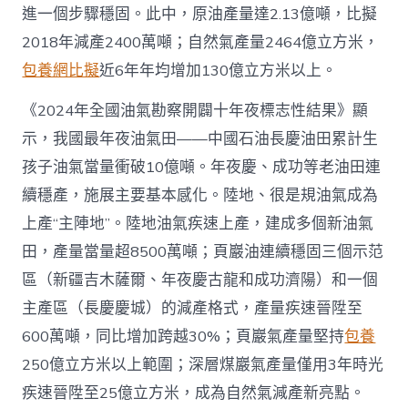
養
進一個步驟穩固。此中，原油產量達2.13億噸，比擬
app
產
2018年減產2400萬噸；自然氣產量2464億立方米，
量
包養網比擬
近6年年均增加130億立方米以上。
當
量
首
《2024年全國油氣勘察開闢十年夜標志性結果》顯
超
示，我國最年夜油氣田——中國石油長慶油田累計生
4
億
孩子油氣當量衝破10億噸。年夜慶、成功等老油田連
噸
續穩產，施展主要基本感化。陸地、很是規油氣成為
_
中
上產“主陣地”。陸地油氣疾速上產，建成多個新油氣
國
田，產量當量超8500萬噸；頁巖油連續穩固三個示范
網〉
中
區（新疆吉木薩爾、年夜慶古龍和成功濟陽）和一個
主產區（長慶慶城）的減產格式，產量疾速晉陞至
600萬噸，同比增加跨越30%；頁巖氣產量堅持
包養
250億立方米以上範圍；深層煤巖氣產量僅用3年時光
疾速晉陞至25億立方米，成為自然氣減產新亮點。