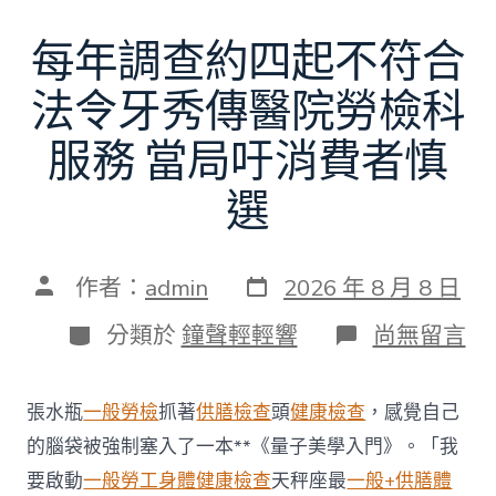
每年調查約四起不符合
法令牙秀傳醫院勞檢科
服務 當局吁消費者慎
選
發
文
作者：
admin
2026 年 8 月 8 日
表
章
日
作
分
在
分類於
鐘聲輕輕響
尚無留言
期
者
類
〈每
年
調
張水瓶
一般勞檢
抓著
供膳檢查
頭
健康檢查
，感覺自己
查
約
的腦袋被強制塞入了一本**《量子美學入門》。「我
四
要啟動
一般勞工身體健康檢查
天秤座最
一般+供膳體
起