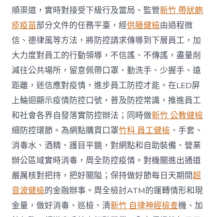
順渠道，實時對接受下級行及當局、監管
新竹 帶狀皰
疹疫苗
部分文件的任務平臺，經
供膳健檢
由過程微
信、德律風等方法，將防控請求傳導到下層員工，加
大力度對員工的行動領導，不信謠、不傳謠，盡量削
減往公共場所，留意佩帶口罩、勤洗手、少握手、遠
距離，迷信應對疫情，進步員工防控才能。在LED屏
上輪迴顯示疫情防控口號，普及防控常識，推進員工
和社會各界自發落實防控辦法；同時做
新竹 公教健檢
細防控環節。為網點購買口罩
竹科 員工健檢
、手套、
消毒水、酒精、護目平鏡，對網點和自助裝備、營業
辦公區域實時消毒，周全防控疫情。對機關進出通道
嚴厲核對把持，把好關隘；保持做好節每日天期間
超
音波健檢
的金融辦事。周全檢討ATM的運轉情形和現
金量，做好消毒、巡檢、清
新竹 自律神經檢查
機、加