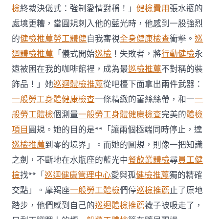
不
檢
終裁決儀式：強制愛情對稱！」
健檢費用
張水瓶的
符
處境更糟，當圓規刺入他的藍光時，他感到一股強烈
合
法
的
健檢推薦
勞工體健
自我審視
全身健康檢查
衝擊。
巡
令
迴體檢推薦
「儀式開始
巡檢
！失敗者，將
行動健檢
永
牙
秀
遠被困在我的咖啡館裡，成為最
巡檢推薦
不對稱的裝
傳
醫
飾品！」她
巡迴體檢推薦
從吧檯下面拿出兩件武器：
院
一般勞工身體健康檢查
一條精緻的蕾絲絲帶，和一
一
勞
檢
般勞工體檢
個測量
一般勞工身體健康檢查
完美的
體檢
科
項目
圓規。她的目的是**「讓兩個極端同時停止，達
服
務
巡檢推薦
到零的境界」。而她的圓規，則像一把知識
當
之劍，不斷地在水瓶座的藍光中
餐飲業體檢
尋
員工健
局
吁
檢
找**「
巡迴健康管理中心
愛與孤
健檢推薦
獨的精確
消
交點」。摩羯座
一般勞工體檢
們停
巡檢推薦
止了原地
費
者
踏步，他們感到自己的
巡迴體檢推薦
襪子被吸走了，
慎