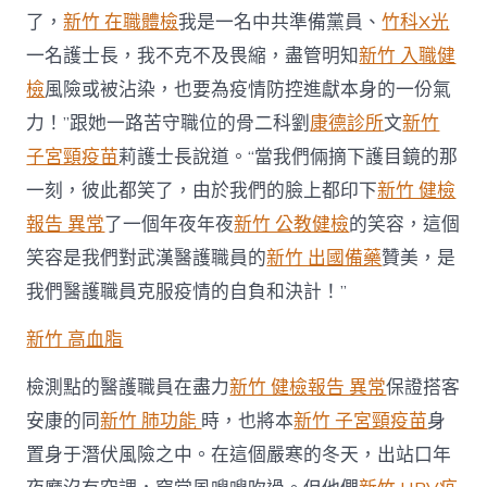
了，
新竹 在職體檢
我是一名中共準備黨員、
竹科X光
一名護士長，我不克不及畏縮，盡管明知
新竹 入職健
檢
風險或被沾染，也要為疫情防控進獻本身的一份氣
力！”跟她一路苦守職位的骨二科劉
康德診所
文
新竹
子宮頸疫苗
莉護士長說道。“當我們倆摘下護目鏡的那
一刻，彼此都笑了，由於我們的臉上都印下
新竹 健檢
報告 異常
了一個年夜年夜
新竹 公教健檢
的笑容，這個
笑容是我們對武漢醫護職員的
新竹 出國備藥
贊美，是
我們醫護職員克服疫情的自負和決計！”
新竹 高血脂
檢測點的醫護職員在盡力
新竹 健檢報告 異常
保證搭客
安康的同
新竹 肺功能
時，也將本
新竹 子宮頸疫苗
身
置身于潛伏風險之中。在這個嚴寒的冬天，出站口年