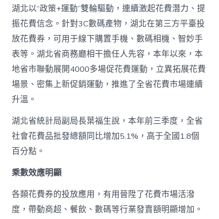
湖北以“政策+運動”雙輪驅動，連續激起花費潛力、提
振花費信念。針對3C數碼產物，湖北在第三方平臺投
放花費券，可用于線下購置手機、數碼相機、智妙手
表等。湖北省商務廳相干擔任人先容，本年以來，本
地省市聯動展開4000多場促花費運動，立異拓展花費
場景、密集上新促銷運動，推進了全省花費市場連續
升溫。
湖北省統計局副局長葉福生說，本年前三季度，全省
社會花費品批發總額同比增加5.1%，高于全國1.8個
百分點。
乘數效應明顯
各類花費券的投放應用，有用晉陞了花費市場活潑
度，帶動商超、餐飲、數碼等行業發賣額明顯增加。