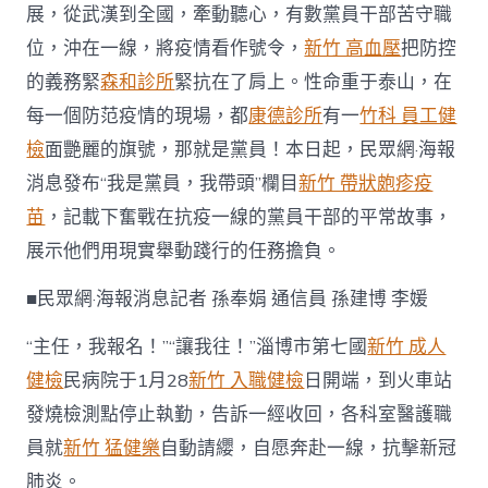
展，從武漢到全國，牽動聽心，有數黨員干部苦守職
黨
員
位，沖在一線，將疫情看作號令，
新竹 高血壓
把防控
·
我
的義務緊
森和診所
緊抗在了肩上。性命重于泰山，在
帶
每一個防范疫情的現場，都
康德診所
有一
竹科 員工健
頭〉
中
檢
面艷麗的旗號，那就是黨員！本日起，民眾網·海報
消息發布“我是黨員，我帶頭”欄目
新竹 帶狀皰疹疫
苗
，記載下奮戰在抗疫一線的黨員干部的平常故事，
展示他們用現實舉動踐行的任務擔負。
■民眾網·海報消息記者 孫奉娟 通信員 孫建博 李媛
“主任，我報名！”“讓我往！”淄博市第七國
新竹 成人
健檢
民病院于1月28
新竹 入職健檢
日開端，到火車站
發燒檢測點停止執勤，告訴一經收回，各科室醫護職
員就
新竹 猛健樂
自動請纓，自愿奔赴一線，抗擊新冠
肺炎。