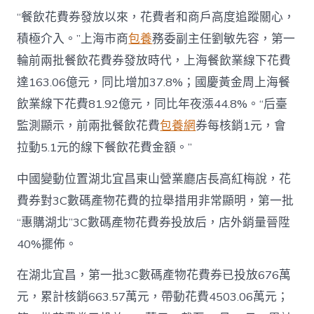
“餐飲花費券發放以來，花費者和商戶高度追蹤關心，
積極介入。”上海市商
包養
務委副主任劉敏先容，第一
輪前兩批餐飲花費券發放時代，上海餐飲業線下花費
達163.06億元，同比增加37.8%；國慶黃金周上海餐
飲業線下花費81.92億元，同比年夜漲44.8%。“后臺
監測顯示，前兩批餐飲花費
包養網
券每核銷1元，會
拉動5.1元的線下餐飲花費金額。”
中國變動位置湖北宜昌東山營業廳店長高紅梅說，花
費券對3C數碼產物花費的拉舉措用非常顯明，第一批
“惠購湖北”3C數碼產物花費券投放后，店外銷量晉陞
40%擺佈。
在湖北宜昌，第一批3C數碼產物花費券已投放676萬
元，累計核銷663.57萬元，帶動花費4503.06萬元；