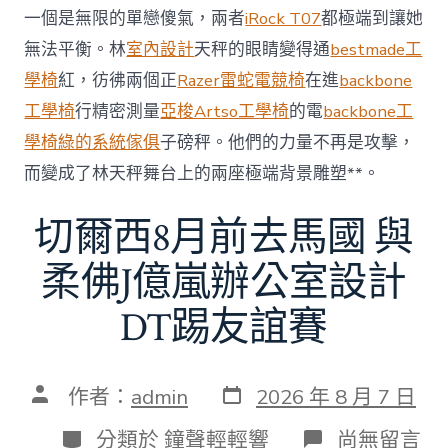
額
一個是無限的單戀傻氣，兩者
iRock T07
都極端到讓她
近
無法平衡。林
室內設計
天秤的眼睛變得通
bestmade工
60
億
學椅
紅，彷彿兩個正
Razer雷蛇電競椅
在進
backbone
元〉
工學椅
行精密測量
亞梭Artso工學椅
的電
backbone工
中
學椅
綠的系統傢俱
子磅秤。他們的力量不再是攻擊，
而變成了林天秤舞台上的兩座極端背景雕塑**。
切爾西8月前去馬國 與
柔佛J億嵐辦公室設計
DT踢友誼賽
發
文
作者：
admin
2026 年 8 月 7 日
表
章
日
作
分
在
分類於
鐘聲輕輕響
尚無留言