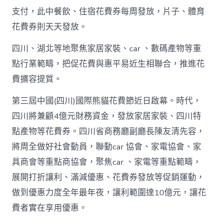
站
支付，此中餐飲、住宿花費券每周發放，片子、體育
白
花費券則天天發放。
銀
撲
滅
四川、湖北等地聚焦家居家裝、car 、數碼產物等重
花
點行業範疇，把促花費與惠平易近生相聯合，推進花
費
高
費擴容提質。
潮
_
第三屆中國(四川)國際熊貓花費節近日啟幕。時代，
中
四川將兼顧4億元財務資金，發放家居家裝、四川特
國
網〉
點產物等花費券。四川省商務廳副廳長陳友清先容，
中
將周全做好社會動員，聯動car 協會、家電協會、家
具商會等重點商協會，聚焦car 、家電等重點範疇，
展開打折讓利、滿減優惠、花費券發放等促銷運動，
做到優惠力度全年最年夜，讓利範圍達10億元，讓花
費者實在享用優惠。