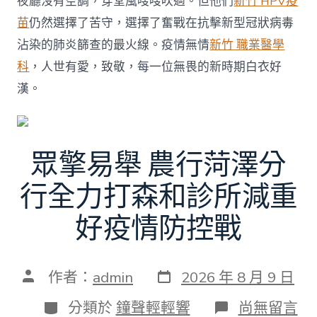
夜廳沒有空調，穿堂風嗖嗖吹過。但他們
新竹 HPV疫
苗
仍然選擇了苦守，選擇了奮戰在抗擊新型冠狀病毒
沾染的肺炎篩查的最火線。疫情無情
新竹 職業醫學
科
，人世有愛，致敬，每一位無畏的新時期白衣好
漢。
眾擎易舉 農行菏澤分
行全力打森和診所減重
好疫情防控戰
發
文
作者：
admin
2026 年 8 月 9 日
表
章
日
作
分
在
分類於
鐘聲輕輕響
尚無留言
期