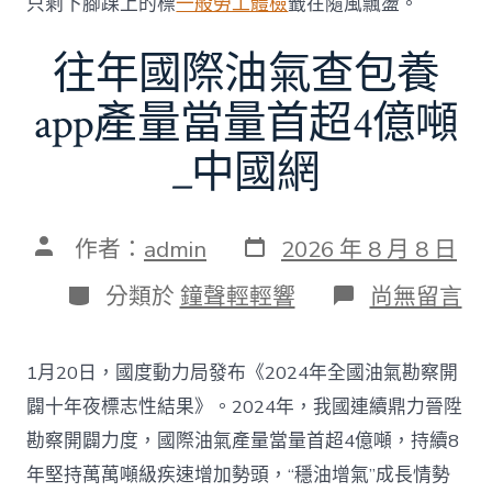
只剩下腳踝上的標
一般勞工體檢
籤在隨風飄盪。
選〉
中
往年國際油氣查包養
app產量當量首超4億噸
_中國網
發
文
作者：
admin
2026 年 8 月 8 日
表
章
日
作
分
在
分類於
鐘聲輕輕響
尚無留言
期
者
類
〈往
年
國
1月20日，國度動力局發布《2024年全國油氣勘察開
際
油
闢十年夜標志性結果》。2024年，我國連續鼎力晉陞
氣
勘察開闢力度，國際油氣產量當量首超4億噸，持續8
查
包
年堅持萬萬噸級疾速增加勢頭，“穩油增氣”成長情勢