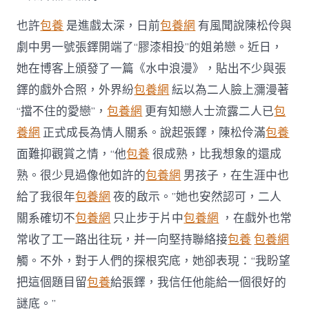
也許
包養
是進戲太深，日前
包養網
有風聞說陳松伶與
劇中男一號張鐸開端了“膠漆相投”的姐弟戀。近日，
她在博客上頒發了一篇《水中浪漫》，貼出不少與張
鐸的戲外合照，外界紛
包養網
紜以為二人臉上瀰漫著
“擋不住的愛戀”，
包養網
更有知戀人士流露二人已
包
養網
正式成長為情人關系。說起張鐸，陳松伶滿
包養
面難抑觀賞之情，“他
包養
很成熟，比我想象的還成
熟。很少見過像他如許的
包養網
男孩子，在生涯中也
給了我很年
包養網
夜的啟示。”她也安然認可，二人
關系確切不
包養網
只止步于片中
包養網
，在戲外也常
常收了工一路出往玩，并一向堅持聯絡接
包養
包養網
觸。不外，對于人們的探根究底，她卻表現：“我盼望
把這個題目留
包養
給張鐸，我信任他能給一個很好的
謎底。”