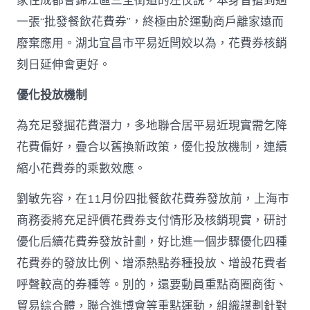
家住成都會錦江區三圣街道的左佼說，本身曾搶到過
一張“批發餐飲花費券”，終極由於運動商戶離家遠而
廢棄應用。湖北宜昌市平易近閆姣以為，花費券核銷
刻日延伸會更好。
優化投放機制
為充足發掘花費潛力，多地聯合居平易近現實需乞降
花費偏好，疊合以舊換新政策，優化投放機制，連續
縮小花費券的乘數效應。
劉敏先容，在11月份四批餐飲花費券發放前，上海市
商務委將充足評價花費券支付情形及核銷現實，研討
優化后續花費券發放計劃，好比進一個步驟優化四種
花費券的發放比例、增添熱點券種投放、增設花費者
呼聲較高的券種等。別的，還要動員重點商圈商街、
貿易綜合體，聯合進博會等重點運動，組織謀劃針對