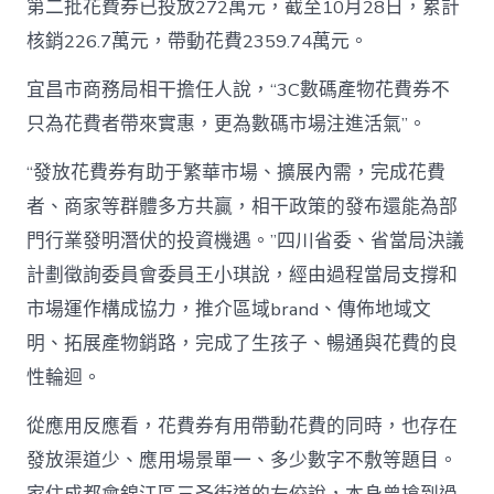
第二批花費券已投放272萬元，截至10月28日，累計
核銷226.7萬元，帶動花費2359.74萬元。
宜昌市商務局相干擔任人說，“3C數碼產物花費券不
只為花費者帶來實惠，更為數碼市場注進活氣”。
“發放花費券有助于繁華市場、擴展內需，完成花費
者、商家等群體多方共贏，相干政策的發布還能為部
門行業發明潛伏的投資機遇。”四川省委、省當局決議
計劃徵詢委員會委員王小琪說，經由過程當局支撐和
市場運作構成協力，推介區域brand、傳佈地域文
明、拓展產物銷路，完成了生孩子、暢通與花費的良
性輪迴。
從應用反應看，花費券有用帶動花費的同時，也存在
發放渠道少、應用場景單一、多少數字不敷等題目。