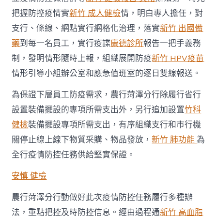
把握防控疫情實
新竹 成人健檢
情，明白專人擔任，對
支行、條線、網點實行網格化治理，落實
新竹 出國備
藥
到每一名員工，實行疫諜
康德診所
報告一把手義務
制，發明情形隨時上報，組織展開防疫
新竹 HPV疫苗
情形引導小組辦公室和應急值班室的逐日雙線報送。
為保證下層員工防疫需求，農行菏澤分行除履行省行
設置裝備擺設的專項所需支出外，另行追加設置
竹科
健檢
裝備擺設專項所需支出，有序組織支行和市行機
關停止線上線下物質采購、物品發放，
新竹 肺功能
為
全行疫情防控任務供給堅實保證。
安慎 健檢
農行菏澤分行動做好此次疫情防控任務履行多種辦
法，重點把控及時防控信息。經由過程通
新竹 高血脂