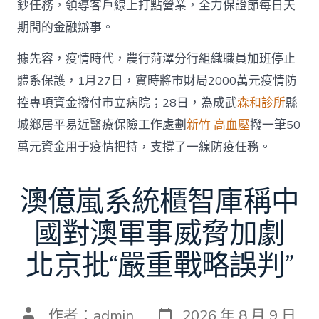
鈔任務，領導客戶線上打點營業，全力保證節每日天
期間的金融辦事。
據先容，疫情時代，農行菏澤分行組織職員加班停止
體系保護，1月27日，實時將市財局2000萬元疫情防
控專項資金撥付市立病院；28日，為成武
森和診所
縣
城鄉居平易近醫療保險工作處劃
新竹 高血壓
撥一筆50
萬元資金用于疫情把持，支撐了一線防疫任務。
澳億嵐系統櫃智庫稱中
國對澳軍事威脅加劇
北京批“嚴重戰略誤判”
發
文
作者：
admin
2026 年 8 月 9 日