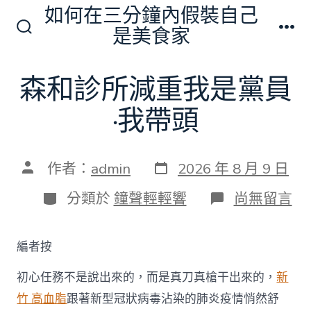
跳
如何在三分鐘內假裝自己
至
是美食家
搜
選
主
尋
單
切
要
森和診所減重我是黨員
換
內
開
關
·我帶頭
容
發
文
作者：
admin
2026 年 8 月 9 日
表
章
日
作
分
在
分類於
鐘聲輕輕響
尚無留言
期
者
類
〈森
和
診
編者按
所
減
初心任務不是說出來的，而是真刀真槍干出來的，
新
重
我
竹 高血脂
跟著新型冠狀病毒沾染的肺炎疫情悄然舒
是