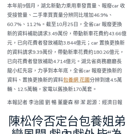
本年前9個月，湖北新動力乘用車發賣量、報廢car 收
受接管量、二手車買賣量分辨同比增加46.9%、
60.7%、11.2%。截至10月25日，全省car 報廢更換
新的資料補助請求3.49萬份，帶動新車花費約43.66億
元，已向花費者發放補助3.844億元；car 置換更換新
的資料請求9.39萬份，帶動新車花費約180.26億元，
已向花費者發放補助4.714億元。湖北省商務廳廳長
龍小紅先容，力爭到本年底，全省car 報廢更換新的
資料、置換更換新的資料
包養網 花圃
分辨到達4.5萬
輛、12.5萬輛，家電以舊換新170萬套。
本報記者 李治國 劉 暢 董慶森 柳 潔 起源：經濟日報
陳松伶否定台包養姐弟