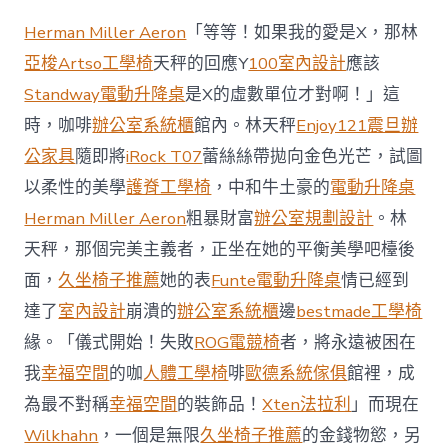
地
商
Herman Miller Aeron
「等等！如果我的愛是X，那林
場
投
亞梭Artso工學椅
天秤的回應Y
100室內設計
應該
資
Standway電動升降桌
是X的虛數單位才對啊！」這
防
御
時，咖啡
辦公室系統櫃
館內。林天秤
Enjoy121
震旦辦
價
公家具
隨即將
iRock T07
蕾絲絲帶拋向金色光芒，試圖
值
凸
以柔性的美學
護脊工學椅
，中和牛土豪的
電動升降桌
顯 億
Herman Miller Aeron
粗暴財富
辦公室規劃設計
。林
嵐
室
天秤，那個完美主義者，正坐在她的平衡美學吧檯後
內
設
面，
久坐椅子推薦
她的表
Funte電動升降桌
情已經到
計
達了
室內設計
崩潰的
辦公室系統櫃
邊
bestmade工學椅
過
往
緣。「儀式開始！失敗
ROG電競椅
者，將永遠被困在
半
我
幸福空間
的咖
人體工學椅
啡
歐德系統傢俱
館裡，成
年
總
為最不對稱
幸福空間
的裝飾品！
Xten法拉利
」而現在
買
Wilkhahn
，一個是無限
久坐椅子推薦
的金錢物慾，另
賣