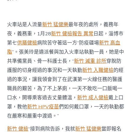
火車站是人流量
新竹 猛健樂
最年夜的處所，義務年
夜，義務重，1月28
新竹 健檢報告 異常
日起，淄博市
第七
供膳健檢
病院苦守著這一方“防疫疆場
新竹 高血
脂
”。張美玲是遴派餐與加入火車站執勤一員，她是中
共準備黨員、骨一科護士長，“
新竹 減重 診所
穿脫防
護服的切身經過的事況和一天執勤
新竹 入職健檢
的經
過的事況，讓我領會到了在武漢第一火線任務的醫護
職員的艱苦，為了不上茅廁，一天不敢吃一口飯喝一
口水，開導乘客過去丈量體溫，
新竹 成人健檢
戴上口
罩，教他
新竹 HPV疫苗
們如何戴口罩，一天的執勤都
在嚴寒和嚴重中渡過。”
新竹 健檢
“接到病院告訴，我就
新竹 猛健樂
當即報名