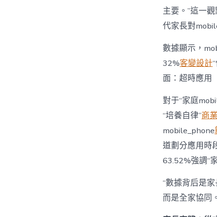
主要。”這一觀
代家長對mobi
數據顯示，mo
32%
客變設計
面：超時應用
對于“家庭mob
“培養自律”
商
mobile_phone
道劃分應用時段”
63.52%強調
“數據背后是家長
而是全家協同