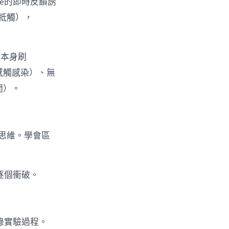
one的即時反饋誘
牴觸），
（本身刷
子感觸感染）、無
間）。
思維。學會區
逐個衝破。
錄實驗過程。