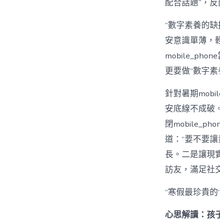
配合話題”，
“數字素養的
安意識單薄，
mobile_
更要做“數字素
針對暑期mobil
安底線不成破。
閉mobile
道：“要不要
長。二是讓現
訪友，滿足社
“寒假最珍貴的
心思解讀：孩子陷