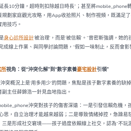
長10分鐘，超時則扣除越日時長”；甚至將mobile_phone
責規劃家庭觀光攻略，用App收拾照片、制作視頻，既滿足
實用技巧。
是
身心診所設計
‘被治理’，而是‘被信賴’。”曾密斯強調，她
phone完成線上作業、與同學討論問題，“假如一味制止，反而會
寓所
視角：從“沖突化解”到“數字素養
豪宅設計
引領”
phone沖突概況上是‘用多用少’的問題，焦點是孩子數字素養的缺
育副主任薛錦浩一針見血地指出。
obile_phone沖突對孩子的傷害深遠：一是引發信賴危機，
反心思，自立治理才能越來越弱；二是導致情緒掉控，急躁易
；三是形成社交窘境——孩子過度依賴線上社交，認為“不玩