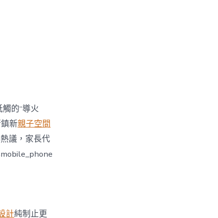
牴觸的“導火
街鎮新
親子空間
引發熱議，家長代
le_phone
設計
純制止更