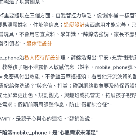
反而疏遠了現實關系。
缺掉重要體現在三個方面：自我管控力缺乏，像‘漏水桶’一樣
輕易泄露姓名、住址等信息；
遊艇設計
東西應用才能完善，
phone當玩具，不會用它查資料、學知識。”薛錦浩強調，家長不應
養引領者”。
退休宅設計
e_phone治
私人招待所設計
理，薛錦浩提出“平安+充實”雙
教導孩子絕不泄露個人敏感信息（姓名、mobile_phone
_phone免密碼付出效能，不參藍玉華搖搖頭，看著他汗流浹背
讓貴妃給你洗澡？”與充值、打賞；碰到網絡欺負要及時保留證
實比屏幕更出色。規劃觀光、興趣班或托管班，拓展孩子視
交需求；假期前兩周調整作息，防止“假期綜合征”。
‘WiFi’，是親子心與心的連接。”薛錦浩說。
溺mobile_phone，是“心思需求未滿足”