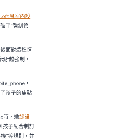
點
loft風室內設
破了“強制管
最後面對這種情
發現“越強制，
_phone，
裸露了孩子的焦點
ne時，她
綠設
與孩子配合制訂
時禁機”等規則，并