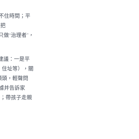
管不住時間；平
只把
只做“治理者”，
軌建議：一是平
號、住址等），關
的額頭，輕聲問
據并告訴家
野；帶孩子走親