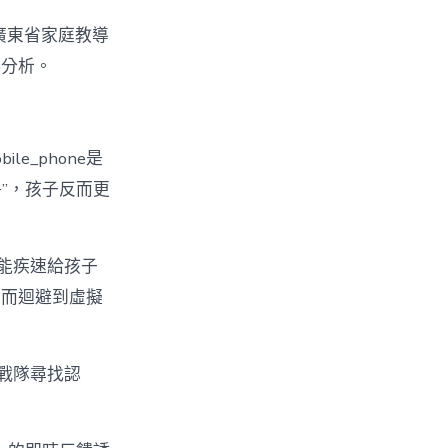
”廣東省家庭教導
度分析。
e_phone是
爭”，孩子反而更
，能疾速給孩子
進而迴避到虛擬
戰隊尋找認