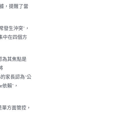
數據，提醒了當
經常發生沖突”，
集中在四個方
%認為其焦點是
將
%的家長認為“公
e依賴”，
不是單方面管控，