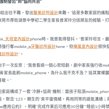
強制發出”到“協同共治”
hone給出往不難，發出
醫美診所設計
來難。”這是多數家庭的痛
東莞市厚街湖景中學初二學生家長曾潔玲分送朋友的經驗，打
e_
天母室內設計
phone時，我曾氣得發抖。”曾潔玲坦言，
行奪mobile_p
牙醫診所設計
hone，但
禪風室內設計
很快
醫診所設計
”。
于一次反思：“我曾看過一個心思短劇，劇中家長強行收mobile
稱‘家長能刷mobile_phone，為什么我不克不及？’這其實
敬。”
家庭構成了一套“冷靜+協商”機制：當孩子陷溺mobile_pho
吸，默念“123，親生的”來平復情緒，再用同等的語氣溝通；
phone應用公約》，明確“完成作業后可應用30分鐘”“睡前1小