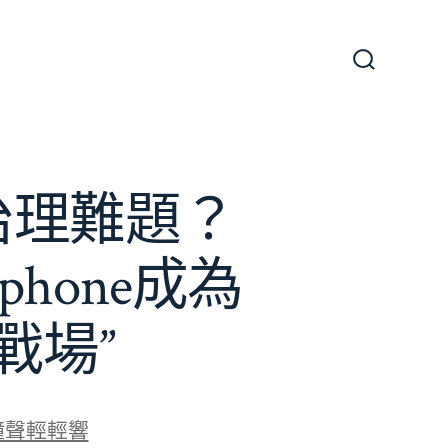
搜
尋
切
換
開
關
e治理難題？
phone成為
戰場”
鐘聲輕輕響