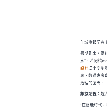
章
作
者
羊城晚報記者 
暑期到來，當孩
索”。若何讓mo
設計
塘小學舉辦
表、教導專家齊
治理的密碼。
數據透視：超九
“在智能時代，培