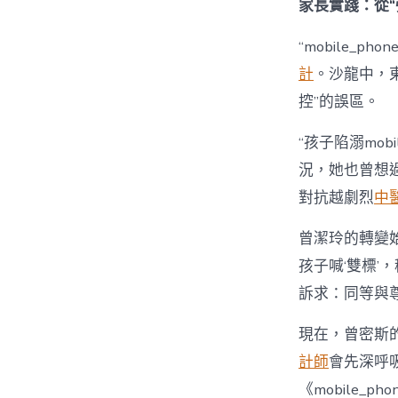
家長實踐：從“
“mobile_p
計
。沙龍中，
控”的誤區。
“孩子陷溺mobil
況，她也曾想過強
對抗越劇烈
中
曾潔玲的轉變始
孩子喊‘雙標’，
訴求：同等與尊
現在，曾密斯的
計師
會先深呼
《mobile_