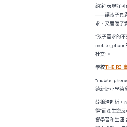
約定“表現好可延
——讓孩子負
求，又晉陞了
“孩子需求的不
mobile_
社交”。
學校
THE R3 
“mobile_
鎮新塘小學德
薛錦浩剖析，m
得”而產生逆
響學習和生涯