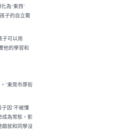
轉化為“東西”
了孩子的自立需
的孩子可以用
影響他的學習和
掉。”東莞市厚街
孩子因“不被懂
怒成為常態，影
游戲就和同學沒