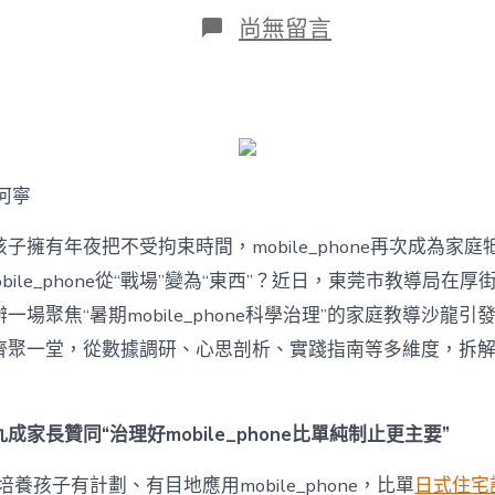
日
在
尚無留言
期
〈若
何
破
解
暑
期
mobile_phone
何寧
治
理
難
子擁有年夜把不受拘束時間，mobile_phone再次成為家庭
題？
bile_phone從“戰場”變為“東西”？近日，東莞市教導局在厚
讓
mobilJIUYI
一場聚焦“暑期mobile_phone科學治理”的家庭教導沙龍
俱
聚一堂，從數據調研、心思剖析、實踐指南等多維度，拆解mobi
意
空
間
設
成家長贊同“治理好mobile_phone比單純制止更主要”
計
e_phone
養孩子有計劃、有目地應用mobile_phone，比單
日式住宅
成