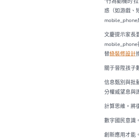
“行為動機的‘拉
惑（如游戲、
mobile_ph
文慶提示家長
mobile_
替
綠裝修設計
關于晉陞孩子
信息甄別與批
分權威望息與謠
計算思維。將復
數字國民意識
創新應用才能。