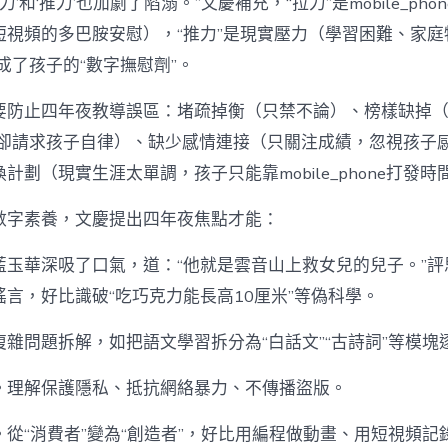
力’和‘推力’也加劇了陷溺。”文慶補充，“拉力”是mobile_ph
短視頻的多巴胺安慰），“推力”是現實壓力（學習困難、家庭
one成了孩子的“數字撫慰劑”。
要防止四年夜教導誤區：堵疏掉衡（只禁不論）、榜樣缺掉
phone卻請求孩子自律）、缺少感情連接（只關注成績，忽視孩
換計劃（現實生涯太單調，孩子只能靠mobile_phone打發時
數字素養，文慶提出四年夜焦點才能：
藍玉華深吸了口氣，道：“他就是雲音山上救女兒的兒子。”評
言，好比識破“吃巧克力能長高10厘米”等偽科學。
雜問題拆解，如把語文學習拆分為“白話文”“古詩詞”等模塊
。理解保護隱私、抵抗網絡暴力、不傳播盜版。
從“消費者”變為“創造者”，好比用編程做動畫、用短視頻記