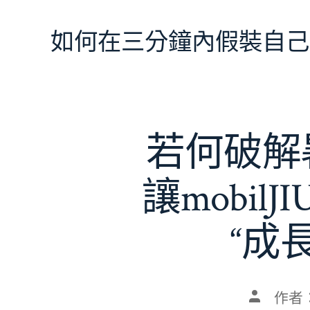
跳
至
如何在三分鐘內假裝自己
主
要
內
容
若何破解暑
讓mobil
“成
文
作者