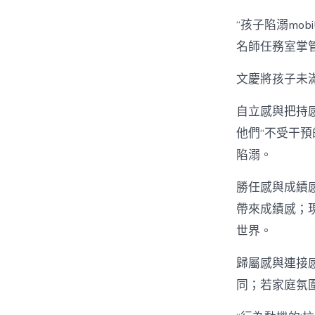
“孩子陷溺mob
名師任務室掌
文慶將孩子未
自立感與把持感
他們“不受干預
陷溺。
勝任感與成績感。
帶來成績感；
世界。
歸屬感與連接
同；若家庭氛圍冷