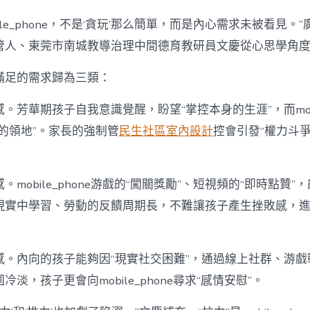
ile_phone，不是‘貪玩’那么簡單，而是內心需求未被看見。
管人、東莞市南城教導治理中間德育教研員文慶從心思學角
滿足的需求歸為三類：
。芳華期孩子自我意識覺醒，盼望“掌控本身的生涯”，而mobil
的領地”。家長的強制管
民生社區室內設計
控會引發“權力斗
mobile_phone游戲的“闖關獎勵”、短視頻的“即時點贊”
現實中學習、勞動的反饋周期長，不難讓孩子產生挫敗感，
感。內向的孩子能夠因“現實社交困難”，通過線上社群、游戲
淡，孩子更會向mobile_phone尋求“感情安慰”。