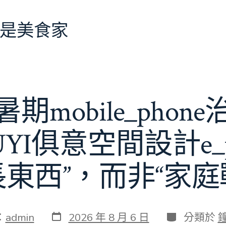
是美食家
期mobile_phon
JIUYI俱意空間設計e_
長東西”，而非“家庭
發
分
：
admin
2026 年 8 月 6 日
分類於
表
類