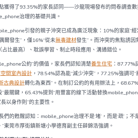
為
點獲得了93.35%的家長認同——沙龍現場發布的問卷調查
“成
le_phone治理的基礎共識。
長
東
西”，
bile_phone引發的親子沖突已成為廣泛現象：10%的家庭“
而
“偶爾發生”，僅16%“從未
無毒建材
發生”。而沖突的焦點誘因
非
“家
（占比最高）、耽誤學習、制止時段應用、溝通錯位。
庭
戰
ile_phone公約”的價值，家長們認知清楚
養生住宅
：87.77
場”〉
中
業空間室內設計
，78.54%認為能“減少沖突”，77.25%強調可“
新古典設計
轉化為東西”。在制訂公約的有用辦法上，68.67
最關鍵，65.43%提到“用豐富的線下活動替換mobile_phon
“家長以身作則”的主要性。
們的甦醒認知：mobile_phone治理不是‘堵’，而是‘疏’；
。”東莞市厚街鎮新塘小學德育副主任薛錦浩強調。