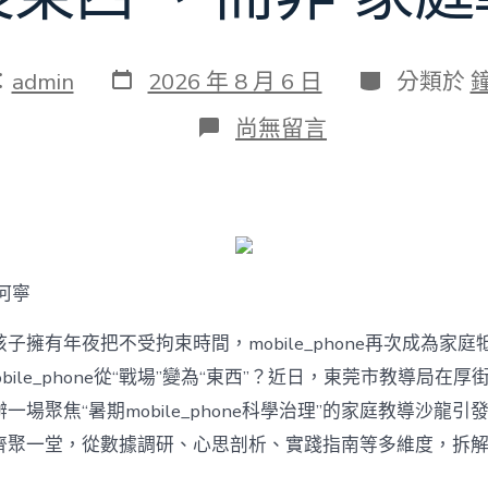
發
分
：
admin
2026 年 8 月 6 日
分類於
表
類
日
在
尚無留言
期
〈若
何
破
解
暑
期
mobile_phone
何寧
治
理
難
子擁有年夜把不受拘束時間，mobile_phone再次成為家庭
題？
bile_phone從“戰場”變為“東西”？近日，東莞市教導局在厚
讓
mobilJIUYI
一場聚焦“暑期mobile_phone科學治理”的家庭教導沙龍
俱
聚一堂，從數據調研、心思剖析、實踐指南等多維度，拆解mobi
意
空