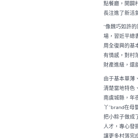
點餐廳，開闢
長注進了新活
“像魏巧如許
場，習近平總
周全復興的基本
有情感，對村
財產進級，還
由于基本單薄
清楚當地特色
南虞城縣，年
丫”brand
把小粽子做成
人才，專心發
讓更多村落完