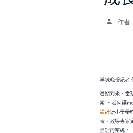
文
作者
章
作
者
羊城晚報記者 
暑期到來，當孩
索”。若何讓mo
設計
塘小學舉辦
表、教導專家齊
治理的密碼。