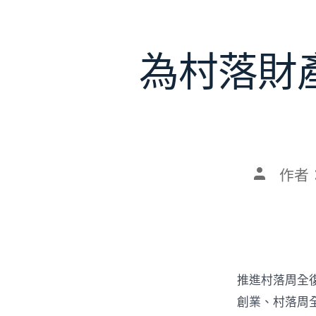
為村落財
文
作者
章
作
者
推進村落周全
創業、村落周全