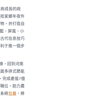
電商成長的政
回抵家鄉年夜仵
產物，并打造自
吊籃、屏風、小
好古代信息技巧
有利于進一個步
鋒，回到河南
舉
面多拼式節能
，完成產值7億
業職位，助力農
持系統
包養
，將