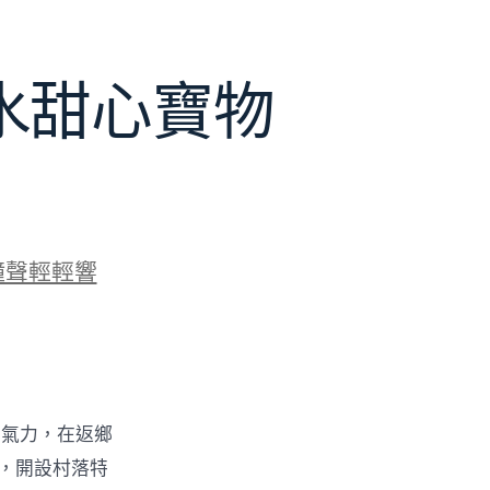
水甜心寶物
鐘聲輕輕響
的氣力，在返鄉
物，開設村落特