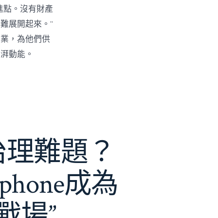
進點。沒有財產
難展開起來。”
創業，為他們供
彭湃動能。
e治理難題？
phone成為
戰場”