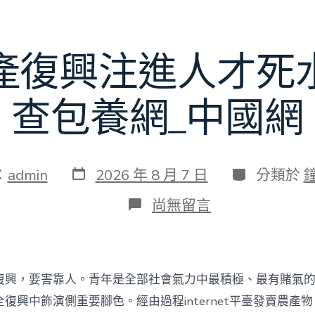
賽〉
中
產復興注進人才死
查包養網_中國網
發
分
：
admin
2026 年 8 月 7 日
分類於
表
類
日
在
尚無留言
期
〈為
村
落
財
產
復興，要害靠人。青年是全部社會氣力中最積極、最有賭氣
復
興
復興中飾演側重要腳色。經由過程internet平臺發賣農產