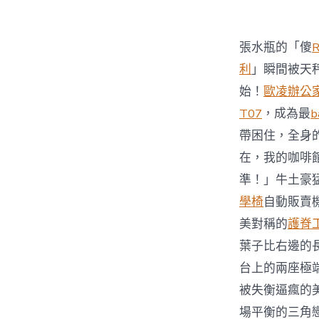
張水瓶的「傻
利
」瞬間被天
始！
歐凌辦公
T07
，成為最
b
帶困住，全身
在，我的咖啡
準！」牛土豪
學椅
自動販賣
美對稱的
護脊
葉子比右邊的
台上的兩座極
被失衡逼瘋的
場平衡的三角