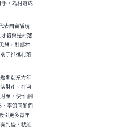
身手，為村落成
代表團審議現
人才復興是村落
t思想，對鄉村
有助于推進村落
。返鄉創業青年
村落財產。在河
財產，使“仙腳
俠影，率領同鄉們
吸引更多青年
從有到優，就能