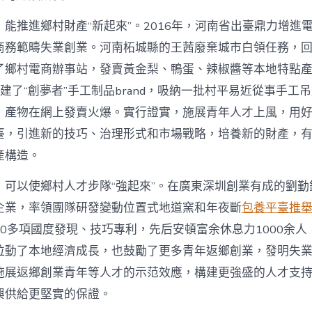
能推進鄉村財產“新起來”。2016年，河南省出臺鼎力增進
商務範疇失業創業。河南柘城縣的王茜廢棄城市白領任務，
了鄉村電商辦事站，發賣黃金梨、鴨蛋、辣椒醬等本地特點
她創建了“創夢者”手工制品brand，吸納一批村平易近從事手工
，產物在網上發賣火爆。實行證實，施展青年人才上風，用
臺，引進新的技巧、治理形式和市場戰略，培養新的財產，
產構造。
，可以使鄉村人才步隊“強起來”。在廣東深圳創業有成的劉勤
企業，率領團隊研發變動位置式地道窯和年夜斷
包養平臺推
0多項國度發現、技巧專利，先后安頓富余休息力1000余人
拉動了本地經濟成長，也鼓勵了更多青年返鄉創業，發明失
施展返鄉創業青年等人才的示范效應，構建更強盛的人才支
興供給更堅實的保證。