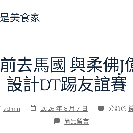
是美食家
前去馬國 與柔佛
設計DT踢友誼賽
發
分
：
admin
2026 年 8 月 7 日
分類於
表
類
日
在
尚無留言
期
〈切
爾