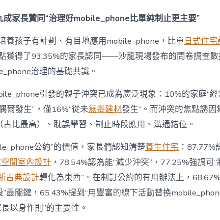
間
設
成家長贊同“治理好mobile_phone比單純制止更主要”
計
e_phone
養孩子有計劃、有目地應用mobile_phone，比單
日式住宅
成
為
點獲得了93.35%的家長認同——沙龍現場發布的問卷調查
“成
le_phone治理的基礎共識。
長
東
西”，
bile_phone引發的親子沖突已成為廣泛現象：10%的家庭“
而
“偶爾發生”，僅16%“從未
無毒建材
發生”。而沖突的焦點誘因
非
“家
（占比最高）、耽誤學習、制止時段應用、溝通錯位。
庭
戰
ile_phone公約”的價值，家長們認知清楚
養生住宅
：87.77
場”〉
中
業空間室內設計
，78.54%認為能“減少沖突”，77.25%強調可“
新古典設計
轉化為東西”。在制訂公約的有用辦法上，68.67
最關鍵，65.43%提到“用豐富的線下活動替換mobile_phon
“家長以身作則”的主要性。