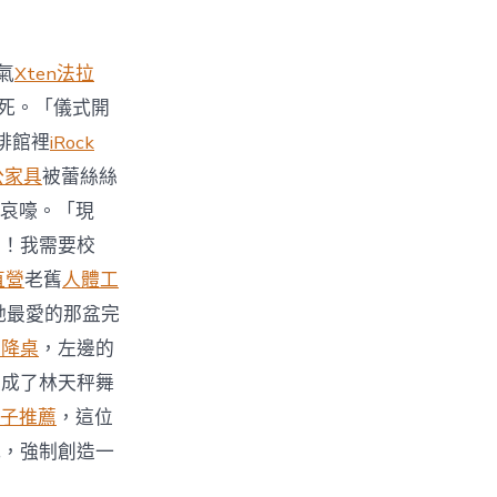
氣
Xten法拉
死。「儀式開
啡館裡
iRock
公家具
被蕾絲絲
哀嚎。「現
力！我需要校
直營
老舊
人體工
她最愛的那盆完
升降桌
，左邊的
變成了林天秤舞
子推薦
，這位
式，強制創造一