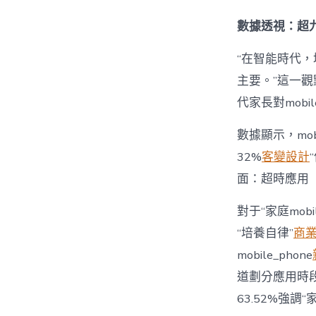
數據透視：超九
“在智能時代，培
主要。”這一觀
代家長對mobi
數據顯示，mo
32%
客變設計
面：超時應用
對于“家庭mob
“培養自律”
商
mobile_phone
道劃分應用時段”
63.52%強調