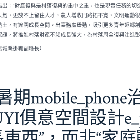
指出：“財產復興是村落復興的重中之重，也是現實任務的切
人氣，更談不上留住人才，農人增收門路拓不寬，文明運動很
熱土，有遼闊成長空間。出臺務虛舉動，吸引更多青年返鄉
保證，將推進村落財產不竭成長強大，為村落周全復興注進
虞城縣掛職副縣長）
期mobile_phon
JIUYI俱意空間設計e_
長東西”，而非“家庭