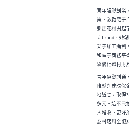
青年返鄉創業，
策，激勵電子
鄉馬莊村開起
立brand。
凳子加工編制
和電子商務平
驟優化鄉村財
青年返鄉創業
睢縣創建環保
地道窯，取得3
多元。這不只
人增收。更好
為村落周全復