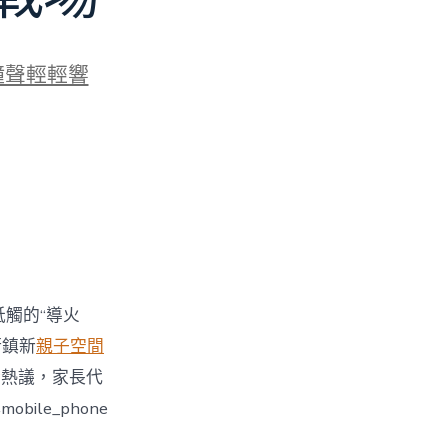
鐘聲輕輕響
牴觸的“導火
街鎮新
親子空間
引發熱議，家長代
le_phone