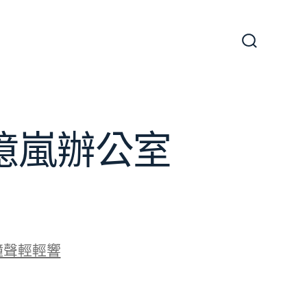
搜
尋
切
換
開
關
J億嵐辦公室
鐘聲輕輕響