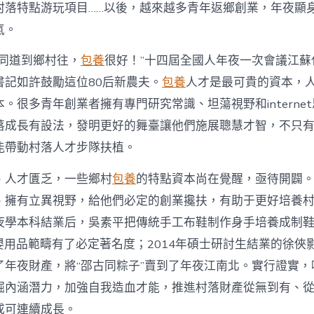
注
村落特點游玩項目……以後，越來越多青年返鄉創業，年夜顯
進
人
氣。
才
死
的同道到鄉村往，
包養
很好！”十四屆全國人年夜一次會議江蘇
水
書記如許鼓勵這位80后新農夫。
包養
人才是最可貴的資本，
甜
心
。很多青年創業者擁有專門研究常識、坦蕩視野和interne
寶
落成長有設法，發明更好的舞臺讓他們施展聰慧才智，不只
物
查
能帶動村落人才步隊扶植。
包
養
、人才匱乏，一些鄉村
包養
的特點資本尚在覺醒，亟待開闢
網
_
、擁有立異視野，給他們必定的創業攙扶，有助于更好培養
中
夜學本科結業后，吳素平把傳統手工布鞋制作身手培養成制鞋
國
網〉
在母嬰用品範疇有了必定著名度；2014年碩士研討生結業的徐
中
了年夜財產，將“邵古同粽子”賣到了年夜江南北。實行證實，
掘內涵潛力，加強自我造血才能，推進村落財產從無到有、
成可連續成長。