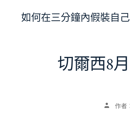
跳
至
如何在三分鐘內假裝自己
主
要
內
容
切爾西8月
文
作者
章
作
者