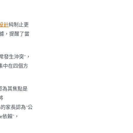
設計
純制止更
數據，提醒了當
經常發生沖突”，
集中在四個方
%認為其焦點是
將
%的家長認為“公
e依賴”，