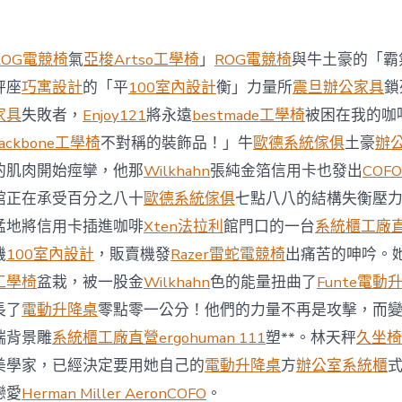
西
8
月
ROG電競椅
氣
亞梭Artso工學椅
」
ROG電競椅
與牛土豪的「霸
前
去
秤座
巧寓設計
的「平
100室內設計
衡」力量所
震旦辦公家具
鎖
馬
家具
失敗者，
Enjoy121
將永遠
bestmade工學椅
被困在我的咖
國
與
ackbone工學椅
不對稱的裝飾品！」牛
歐德系統傢俱
土豪
辦
柔
的肌肉開始痙攣，他那
Wilkhahn
張純金箔信用卡也發出
COFO
佛
J
館正在承受百分之八十
歐德系統傢俱
七點八八的結構失衡壓
億
猛地將信用卡插進咖啡
Xten法拉利
館門口的一台
系統櫃工廠
嵐
辦
機
100室內設計
，販賣機發
Razer雷蛇電競椅
出痛苦的呻吟。
公
工學椅
盆栽，被一股金
Wilkhahn
色的能量扭曲了
Funte電動
室
設
長了
電動升降桌
零點零一公分！他們的力量不再是攻擊，而
計
端背景雕
系統櫃工廠直營
ergohuman 111
塑**。林天秤
久坐椅
DT
踢
美學家，已經決定要用她自己的
電動升降桌
方
辦公室系統櫃
友
誼
戀愛
Herman Miller Aeron
COFO
。