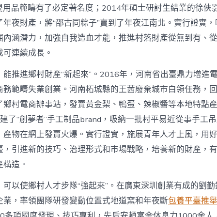
網〉
在母嬰用品範疇有了必定著名度；2014年碩士研討生結業的徐
中
了年夜財產，將“邵古同粽子”賣到了年夜江南北。實行證實，
掘內涵潛力，加強自我造血才能，推進村落財產從無到有、
成可連續成長。
能推進鄉村財產“新起來”。2016年，河南省出臺鼎力增進
商務範疇失業創業。河南柘城縣的王茜廢棄城市白領任務，
了鄉村電商辦事站，發賣黃金梨、鴨蛋、辣椒醬等本地特點
她創建了“創夢者”手工制品brand，吸納一批村平易近從事手工
，產物在網上發賣火爆。實行證實，施展青年人才上風，用
臺，引進新的技巧、治理形式和市場戰略，培養新的財產，
產構造。
，可以使鄉村人才步隊“強起來”。在廣東深圳創業有成的劉勤
企業，率領團隊研發變動位置式地道窯和年夜斷
包養平臺推
0多項國度發現、技巧專利，先后安頓富余休息力1000余人