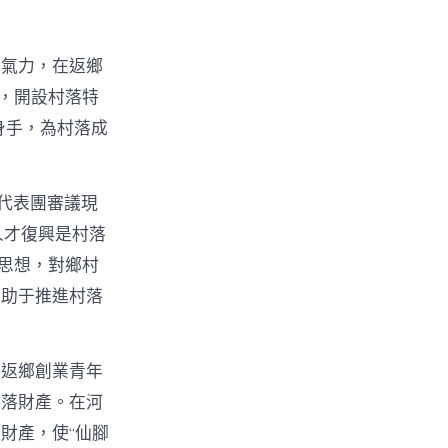
的氣力，在返鄉
物，開設村落特
身手，為村落成
代表團審議現
人才復興是村落
t思想，對鄉村
有助于推進村落
。返鄉創業青年
村落財產。在河
財產，使“仙腳