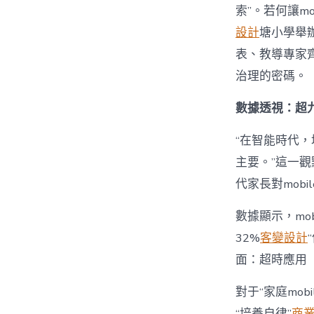
索”。若何讓mo
設計
塘小學舉辦
表、教導專家齊
治理的密碼。
數據透視：超九
“在智能時代，培
主要。”這一觀
代家長對mobi
數據顯示，mo
32%
客變設計
面：超時應用
對于“家庭mob
“培養自律”
商