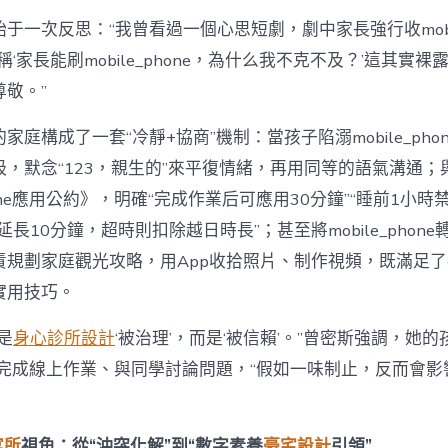
于一次反思：“我曾看過一個心思短劇，劇中家長強行收mobile
稱‘家長能刷mobile_phone，為什么我不克不及？’這其實
敬。”
家庭構成了一套“冷靜+協商”機制：當孩子陷溺mobile_pho
吸，默念“123，親生的”來平復情緒，再用同等的語氣溝通；
phone應用公約》，明確“完成作業后可應用30分鐘”“睡前1小
長10分鐘，超時則扣除越日時長”；甚至將mobile_phone
責規劃家庭觀光攻略，用App收拾照片、制作視頻，既滿足
實用技巧。
是
身心診所設計
‘被治理’，而是‘被信賴’。”曾密斯強調，她
phone完成線上作業、與同學討論問題，“假如一味制止，反而會
寓所
視角：從“沖突化解”到“數字素養
豪宅設計
引領”