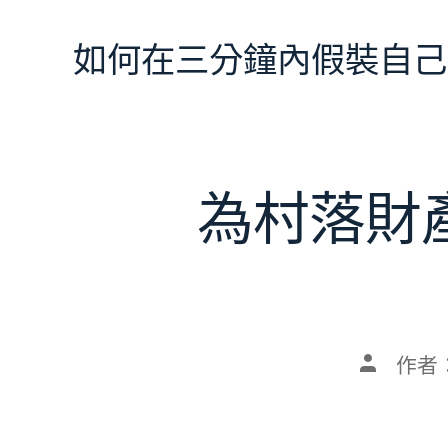
跳
至
如何在三分鐘內假裝自己
主
要
內
容
為村落財
文
作者
章
作
者