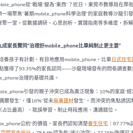
題？
bile_phone從“戰場”變為“東西”？近日，東莞市教導局在厚
讓
mobilJIUYI
一場聚焦“暑期mobile_phone科學治理”的家庭教導沙龍
俱
聚一堂，從數據調研、心思剖析、實踐指南等多維度，拆解mobi
意
空
間
設
成家長贊同“治理好mobile_phone比單純制止更主要”
計
e_phone
養孩子有計劃、有目地應用mobile_phone，比單
日式住宅
成
為
點獲得了93.35%的家長認同——沙龍現場發布的問卷調查
“成
le_phone治理的基礎共識。
長
東
西”，
bile_phone引發的親子沖突已成為廣泛現象：10%的家庭“
而
“偶爾發生”，僅16%“從未
無毒建材
發生”。而沖突的焦點誘因
非
“家
（占比最高）、耽誤學習、制止時段應用、溝通錯位。
庭
戰
ile_phone公約”的價值，家長們認知清楚
養生住宅
：87.77
場”〉
中
業空間室內設計
，78.54%認為能“減少沖突”，77.25%強調可“