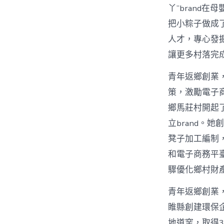
丫”brand
把小粽子做成
人才，專心發
讓更多村落完
青年返鄉創業，
策，激勵電子
鄉馬莊村開起
立brand。
凳子加工編制
和電子商務平
驟優化鄉村財
青年返鄉創業
睢縣創建環保
地道窯，取得3