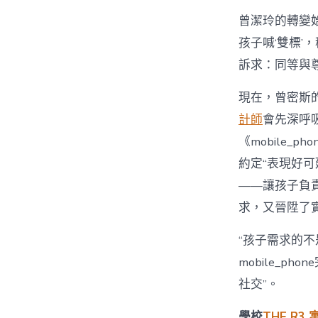
曾潔玲的轉變始
孩子喊‘雙標’，
訴求：同等與尊
現在，曾密斯的
計師
會先深呼
《mobile_
約定“表現好可延
——讓孩子負
求，又晉陞了
“孩子需求的不
mobile_
社交”。
學校
THE R3 