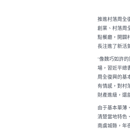
推進村落周全
創業、村落周全
點餐廳，開闢
長注進了新活
“像魏巧如許
場，習近平總
周全復興的基本
有情感，對村
財產進級，還
由于基本單薄
清楚當地特色
南虞城縣，年