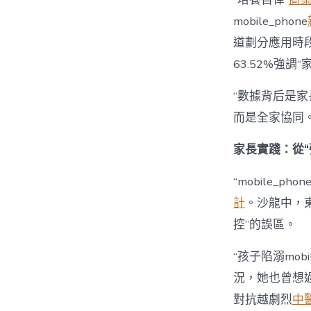
mobile_phone
道劃分應用時段”
63.52%強調
“數據背后是家長
而是全家協同
家長實踐：從“
“mobile_p
計
。沙龍中，
控”的誤區。
“孩子陷溺mobil
況，她也曾想過強
對抗越劇烈
中