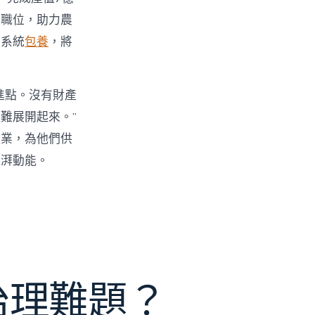
業職位，助力農
持系統
包養
，將
進點。沒有財產
難展開起來。”
創業，為他們供
彭湃動能。
e治理難題？