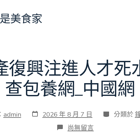
是美食家
產復興注進人才死
查包養網_中國網
發
分
：
admin
2026 年 8 月 7 日
分類於
表
類
日
在
尚無留言
期
〈為
村