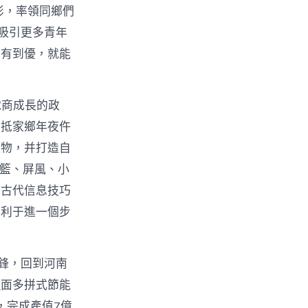
俠影，率領同鄉們
吸引更多青年
從有到優，就能
電商成長的政
回抵家鄉年夜仵
產物，并打造自
吊籃、屏風、小
好古代信息技巧
有利于進一個步
鋒，回到河南
舉
面多拼式節能
，完成產值7億