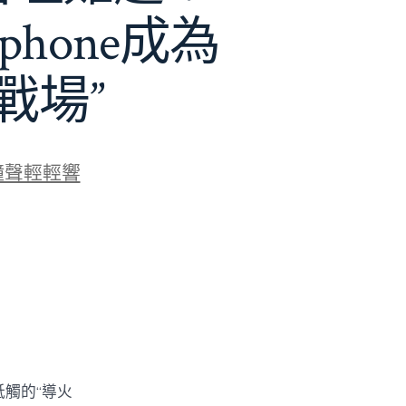
phone成為
戰場”
鐘聲輕輕響
牴觸的“導火