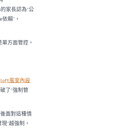
%的家長認為“公
e依賴”，
不是單方面管控，
點
loft風室內設
破了“強制管
最後面對這種情
發現“越強制，