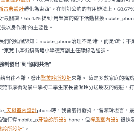
新古典設計
轉化為東西”。在制訂公約的有用辦法上，68.67
最關鍵，65.43%提到“用豐富的線下活動替換mobile_phon
“家長以身作則”的主要性。
們的甦醒認知：mobile_phone治理不是‘堵’，而是‘疏’；
。”東莞市厚街鎮新塘小學德育副主任薛錦浩強調。
強制發出”到“協同共治”
hone給出往不難，發出
醫美診所設計
來難。”這是多數家庭的痛
東莞市厚街湖景中學初二學生家長曾潔玲分送朋友的經驗，打
e_
天母室內設計
phone時，我曾氣得發抖。”曾潔玲坦言，
行奪mobile_p
牙醫診所設計
hone，但
禪風室內設計
很快
醫診所設計
”。