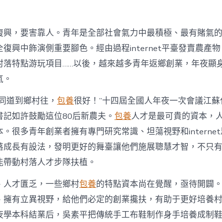
落
財
產
復興，要害靠人。青年是全部社會氣力中最積極、最有賭氣
復
興
復興中飾演側重要腳色。經由過程internet平臺發賣農產
注
村落特點游玩項目……以後，越來越多青年返鄉創業，年夜顯
進
人
氣。
才
死
的同道到鄉村往，
包養
很好！”十四屆全國人年夜一次會議江蘇
水
書記如許鼓勵這位80后新農夫。
包養
人才是最可貴的資本，
甜
心
。很多青年創業者擁有專門研究常識、坦蕩視野和interne
寶
落成長有設法，發明更好的舞臺讓他們施展聰慧才智，不只
物
查
能帶動村落人才步隊扶植。
包
養
、人才匱乏，一些鄉村
包養
的特點資本尚在覺醒，亟待開闢
網
_
、擁有立異視野，給他們必定的創業攙扶，有助于更好培養
中
夜學本科結業后，吳素平把傳統手工布鞋制作身手培養成制鞋
國