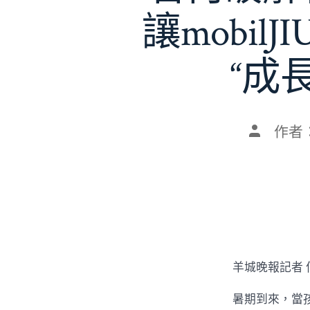
讓mobil
“成
文
作者
章
作
者
羊城晚報記者 
暑期到來，當孩