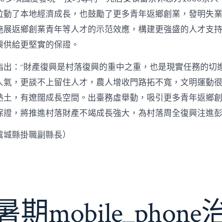
拉動了本地經濟成長，也鼓勵了更多青年返鄉創業，發明失
施展返鄉創業青年等人才的示范效應，構建更強盛的人才支
興供給更堅實的保證。
指出：“財產復興是村落復興的重中之重，也是現實任務的切
人氣，更談不上留住人才，農人增收門路拓不寬，文明運動很
熱土，有遼闊成長空間。出臺務虛舉動，吸引更多青年返鄉
保證，將推進村落財產不竭成長強大，為村落周全復興注進
虞城縣掛職副縣長）
期mobile_phon