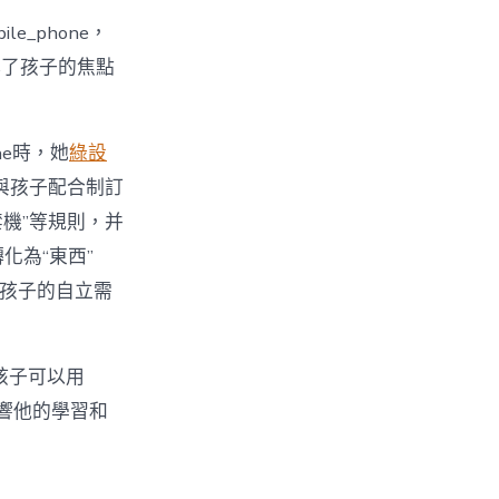
_phone，
裸露了孩子的焦點
ne時，她
綠設
與孩子配合制訂
時禁機”等規則，并
轉化為“東西”
了孩子的自立需
的孩子可以用
影響他的學習和