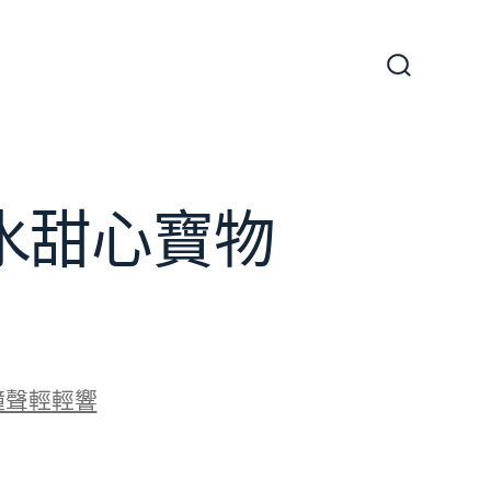
搜
尋
切
換
開
關
水甜心寶物
鐘聲輕輕響