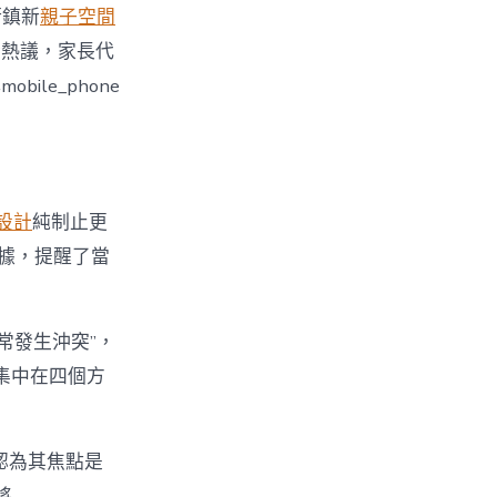
街鎮新
親子空間
引發熱議，家長代
le_phone
設計
純制止更
數據，提醒了當
經常發生沖突”，
集中在四個方
%認為其焦點是
將