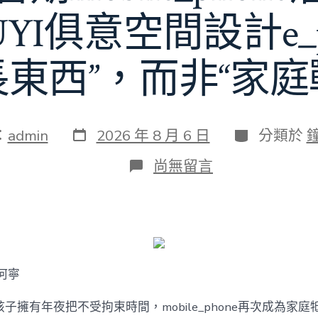
JIUYI俱意空間設計e_
長東西”，而非“家庭
發
分
：
admin
2026 年 8 月 6 日
分類於
表
類
日
在
尚無留言
期
〈若
何
破
解
暑
期
mobile_phone
何寧
治
理
難
子擁有年夜把不受拘束時間，mobile_phone再次成為家庭