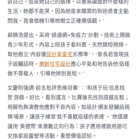
訴自己，這是她自己的選擇。以後無論面對什麼樣的
生活，她都不能哭，因為她是來贖罪的到迷惑會主動
問我，我會借機引導她樹立正確價值觀。”
薛錦浩提出，采用“過濾網+免疫力”計劃，技術上開啟
青少年形式，內容上陪孩子看科普、天然類短視頻，
幫他樹立“內容優
設計家豪宅
劣標準”。“家長若發現孩
子說臟話時，
樂齡住宅設計
應心平氣和地告訴他‘這樣
做不尊敬人’，引導他辨別長短。”
文慶則強調“前言批評思維培養”：“和孩子玩‘信息找
茬’游戲，好比，看到謠言，比賽誰先找到證據反駁；
用腳色飾演教他應對不良內容，如設計‘網友發臟話視
頻’場景，讓孩子練習‘我不喜歡這樣的表達’。”她還建
議用“美德幣”來激勵正向行為：孩子應用禮貌用語可
兌換家庭露營等活動，重塑價值認知。