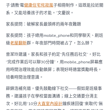
子‘請教’電
健康住宅
侘寂風
子相冊制作，這既能拉近關
系，又能培養孩子的才能。”文慶說。
家長提問：破解家長最頭疼的兩年夜難題
家長提問：孩子總用mobile_phone和同學聊天、刷班
級
老屋翻新
群，年夜部門時間被占了，怎么辦？
曾潔玲建議，家長和孩子約定“先任務后社交”，好比
“完成作業后可以聊30分鐘”，用mobile_phone屏幕應
用時間治理效能自動鎖屏；表現好時適當獎勵時長，
培養時間治理意識。
薛錦浩補充道，優先鼓勵線下社交——假如是班級事
務，建議孩子在學校當面溝通；線上交通要分清主
次，好比用“10分
大直室內設計
鐘疾速回復”來取代“無