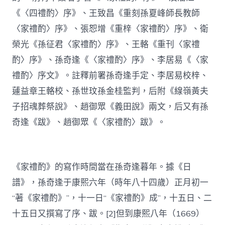
《〈四禮酌〉序》、王致昌《重刻孫夏峰師長教師
〈家禮酌〉序》、張恕增《重梓〈家禮酌〉序》、衛
榮光《孫征君〈家禮酌〉序》、王輅《重刊〈家禮
酌〉序》、孫奇逢《〈家禮酌〉序》、李居易《〈家
禮酌〉序文》。註釋前署孫奇逢手定、李居易校梓、
蘧益章王輅校、孫世玟孫金桂監判，后附《線嶺黃夫
子招魂葬祭說》、趙御眾《義田說》兩文，后又有孫
奇逢《跋》、趙御眾《〈家禮酌〉跋》。
《家禮酌》的寫作時間當在孫奇逢暮年。據《日
譜》，孫奇逢于康熙六年（時年八十四歲）正月初一
“著《家禮酌》”，十一日“《家禮酌》成”，十五日、二
十五日又撰寫了序、跋。[2]但到康熙八年（1669）