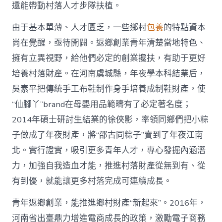
國
還能帶動村落人才步隊扶植。
網〉
中
由于基本單薄、人才匱乏，一些鄉村
包養
的特點資本
尚在覺醒，亟待開闢。返鄉創業青年清楚當地特色、
擁有立異視野，給他們必定的創業攙扶，有助于更好
培養村落財產。在河南虞城縣，年夜學本科結業后，
吳素平把傳統手工布鞋制作身手培養成制鞋財產，使
“仙腳丫”brand在母嬰用品範疇有了必定著名度；
2014年碩士研討生結業的徐俠影，率領同鄉們把小粽
子做成了年夜財產，將“邵古同粽子”賣到了年夜江南
北。實行證實，吸引更多青年人才，專心發掘內涵潛
力，加強自我造血才能，推進村落財產從無到有、從
有到優，就能讓更多村落完成可連續成長。
青年返鄉創業，能推進鄉村財產“新起來”。2016年，
河南省出臺鼎力增進電商成長的政策，激勵電子商務