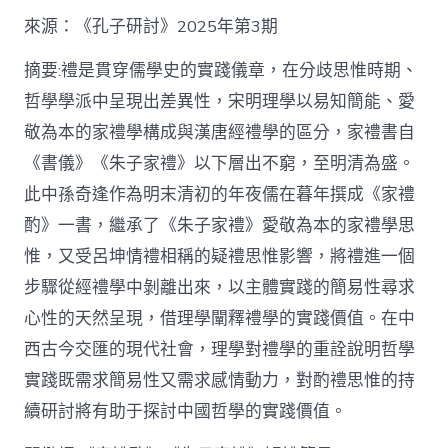
格
私
來源：《孔子研討》2025年第3期
密
空
摘要:禮是貫穿儒學史的實踐儀章，在分歧思惟時期、
間】
哲學學派中呈現出差異性，宋明理學以易知簡能、愛
從
簡
敬為本的家禮學構成與漢唐經禮學的區分，家禮書自
化
《書儀》《朱子家禮》以下層出不窮，至明清為盛。
禮
制
此中孫奇逢作為明末清初的年夜儒在暮年撰成《家禮
到
道
酌》一書，繼承了《朱子家禮》愛敬為本的家禮學思
理
惟，又受呂坤情禮相稱的疑禮思惟影響，將禮進一個
天
然：
步驟從經禮學中剝離出來，以主體實踐的簡易性尋求
孫
心性的天然呈現，借理學闡釋禮學的實踐價值。在中
奇
逢
西古今交匯的現代社會，理學對禮學的重詮說明哲學
酌
實踐既需求簡易性又需求感情動力，對酌禮思惟的持
禮
思
續研討將有助于探討中國哲學的實踐價值。
惟
研