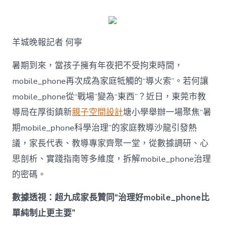
何
破
解
暑
羊城晚報記者 何寧
期
mobile_ph
治
暑期到來，當孩子擁有年夜把不受拘束時間，
理
mobile_phone再次成為家庭牴觸的“導火索”。若何讓
難
題？
mobile_phone從“戰場”變為“東西”？近日，東莞市教
讓
導局在厚街鎮新
親子空間設計
塘小學舉辦一場聚焦“暑
mobilJIUYI
俱
期mobile_phone科學治理”的家庭教導沙龍引發熱
意
議，家長代表、教導專家齊聚一堂，從數據調研、心
空
間
思剖析、實踐指南等多維度，拆解mobile_phone治理
設
計
的密碼。
e_phone
成
數據透視：超九成家長贊同“治理好mobile_phone比
為
單純制止更主要”
“成