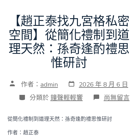
【趙正泰找九宮格私密
空間】從簡化禮制到道
理天然：孫奇逢酌禮思
惟研討
發
文
作者：
admin
2026 年 8 月 6 日
表
章
日
作
分
在
分類於
鐘聲輕輕響
尚無留言
期
者
類
〈【趙
正
泰
從簡化禮制到道理天然：孫奇逢酌禮思惟研討
找
九
作者：趙正泰
宮