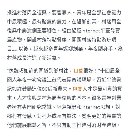
村
落
推進村落周全復興，要害靠人。青年是全部社會氣力
財
產
中最積極、最有賭氣的氣力，在返鄉創業、村落周全
復
復興中飾演側重要腳色。經由過程internet平臺發賣
興
注
農產物，開設村落特點餐廳，開闢村落特點游玩項
進
目……以後，越來越多青年返鄉創業，年夜顯身手，為
人
才
村落成長注進了新活氣。
死
水
“像魏巧如許的同道到鄉村往，
包養
很好！”十四屆全
甜
心
國人年夜一次會議江蘇代表團審議現場，習近平總書
寶
記如許鼓勵這位80后新農夫。
包養
人才是最可貴的資
物
查
本，人才復興是村落周全復興的基本。很多青年創業
包
者擁有專門研究常識、坦蕩視野和internet思想，對
養
網
鄉村有情感，對村落成長有設法，發明更好的舞臺讓
_
他們施展聰慧才智，不只有助于推進村落財產進級，
中