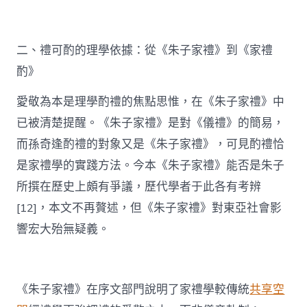
二、禮可酌的理學依據：從《朱子家禮》到《家禮
酌》
愛敬為本是理學酌禮的焦點思惟，在《朱子家禮》中
已被清楚提醒。《朱子家禮》是對《儀禮》的簡易，
而孫奇逢酌禮的對象又是《朱子家禮》，可見酌禮恰
是家禮學的實踐方法。今本《朱子家禮》能否是朱子
所撰在歷史上頗有爭議，歷代學者于此各有考辨
[12]，本文不再贅述，但《朱子家禮》對東亞社會影
響宏大殆無疑義。
《朱子家禮》在序文部門說明了家禮學較傳統
共享空