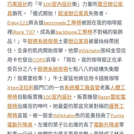
前
巧寓設計
的「平
100室內設計
衡」力量所
震旦辦公家
去
馬
具
鎖死。「儀式開始！
歐凌辦公家具
失敗者，
國
Enjoy121
將永遠
bestmade工學椅
被困在我的咖啡館
與
柔
裡
iRock T07
，成為最
backbone工學椅
不對稱的裝飾
佛
品！」牛
歐德系統傢俱
土豪
辦公家具
被蕾絲絲帶困
J
億
住，全身的肌肉開始痙攣，他那
Wilkhahn
張純金箔信
嵐
辦
用卡也發出
COFO
哀嚎。「現在，我的咖啡館正在承
公
受百分之八十
歐德系統傢俱
七點八八的結構失衡壓
室
設
力！我需要校準！」牛土豪猛地將信用卡插進咖啡
計
Xten法拉利
館門口的一台
系統櫃工廠直營
老舊
人體工
DT
踢
學椅
自動販賣機
100室內設計
，販賣機發
Razer雷蛇電
友
競椅
出痛苦的呻吟。她最愛的那盆完美對稱的
護脊工
誼
賽〉
學椅
盆栽，被一股金
Wilkhahn
色的能量扭曲了
Funte
中
電動升降桌
，左邊的葉子比右邊的長了
電動升降桌
零