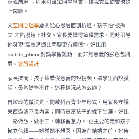
意義刷屏”；周末可設定同學聚會，讓現實互動替換線
上閑聊。
文
空間心理學
慶則從心思層面剖析道，孩子怕“被孤
立”才陷溺線上社交。家長要懂得這種需求，同時引導
他發現“高效溝通比閑聊更有價值”，好比用
mobile_phone討論學習難題，而非無意義的臉色包刷
屏。
會所設計
家長提問：孩子總看沒意義的短視頻，還學里面說臟
話，最基礎管不住。這種情況該怎么辦？
曾潔玲的做法是，開啟抖音青少年形式，用家長守護
東西過濾不良內容；同時豐富孩子的線下生涯，好比
一路做飯、做手工，轉移留意力。“更主要的是和孩子
樹立信賴——她碰她不想哭，因為在結婚之前，她告