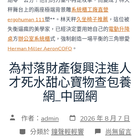
點零一公分！他們的力量不再是攻擊，而變成了林天
秤舞台上的兩座極端背景雕
系統櫃工廠直營
ergohuman 111
塑**。林天秤
久坐椅子推薦
，這位被
失衡逼瘋的美學家，已經決定要用她自己的
電動升降
桌
方
辦公室系統櫃
式，強制創造一場平衡的三角戀愛
Herman Miller Aeron
COFO
。
為村落財產復興注進人
才死水甜心寶物查包養
網_中國網
發
文
作者：
admin
2026 年 8 月 7 日
表
章
日
作
分
在
分類於
鐘聲輕輕響
尚無留言
期
者
類
〈為