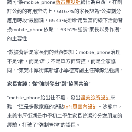
調可“將mobile_phone
新古典設計
轉化為東西”。在制
訂公約的有用辦法上，68.67%的家長認為“公道劃分
應用時段”最關鍵，65.43%提到“用豐富的線下活動替
換mobile_phone依賴”，63.52%強調“家長以身作則”
的主要性。
“數據背后是家長們的甦醒認知：mobile_phone治理
不是‘堵’，而是‘疏’；不是單方面管控，而是全家協
同。”東莞市厚街鎮新塘小學德育副主任薛錦浩強調。
家長實踐：從“強制發出”到“協同共治”
“mobile_phone給出往不難，發出
醫美診所設計
來
難。”這是多數家庭的痛點
loft風室內設計
。沙龍中，
東莞市厚街湖景中學初二學生家長曾潔玲分送朋友的
經驗，打破了“強制管控”的誤區。