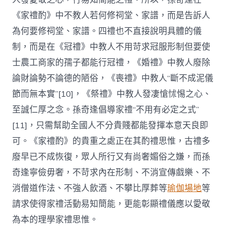
《家禮酌》中不教人若何修祠堂、家譜，而是告訴人
為何要修祠堂、家譜。四禮也不直接說明具體的儀
制，而是在《冠禮》中教人不用苛求冠服形制但要使
士農工商家的孺子都能行冠禮，《婚禮》中教人廢除
論財論勢不論德的陋俗，《喪禮》中教人“斷不成泥儀
節而無本實”[10]，《祭禮》中教人發凄愴怵惕之心、
至誠仁厚之念。孫奇逢倡導家禮“不用有必定之式”
[11]，只需幫助全國人不分貴賤都能發揮本意天良即
可。《家禮酌》的貴重之處正在其酌禮思惟，古禮多
廢早已不成恢復，眾人所行又有尚奢媚俗之嫌，而孫
奇逢寧儉毋奢，不苛求內在形制、不消宣傳戲樂、不
消僧道作法、不強人飲酒、不攀比厚葬等
瑜伽場地
等
請求使得家禮活動易知簡能，更能彰顯禮儀應以愛敬
為本的理學家禮思惟。