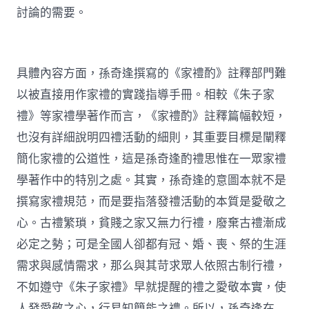
討論的需要。
具體內容方面，孫奇逢撰寫的《家禮酌》註釋部門難
以被直接用作家禮的實踐指導手冊。相較《朱子家
禮》等家禮學著作而言，《家禮酌》註釋篇幅較短，
也沒有詳細說明四禮活動的細則，其重要目標是闡釋
簡化家禮的公道性，這是孫奇逢酌禮思惟在一眾家禮
學著作中的特別之處。其實，孫奇逢的意圖本就不是
撰寫家禮規范，而是要指落發禮活動的本質是愛敬之
心。古禮繁瑣，貧賤之家又無力行禮，廢棄古禮漸成
必定之勢；可是全國人卻都有冠、婚、喪、祭的生涯
需求與感情需求，那么與其苛求眾人依照古制行禮，
不如遵守《朱子家禮》早就提醒的禮之愛敬本實，使
人發愛敬之心，行易知簡能之禮。所以，孫奇逢在