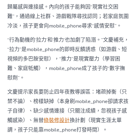
歸屬感與連接感。內向的孩子能夠因“現實社交困
難”，通過線上社群、游戲戰隊尋找認同；若家庭氛圍
冷淡，孩子更會向mobile_phone尋求“感情安慰”。
“行為動機的‘拉力’和‘推力’也加劇了陷溺。”文慶補充，
“拉力”是mobile_phone的即時反饋誘惑（如游戲、短
視頻的多巴胺安慰），“推力”是現實壓力（學習困
難、家庭牴觸），mobile_phone成了孩子的“數字撫
慰劑”。
文慶提示家長要防止四年夜教導誤區：堵疏掉衡（只
禁不論）、榜樣缺掉（本身刷mobile_phone卻請求孩
子自律）、缺少感情連接（只關注成績，忽視孩子感
觸感染）、無替
綠裝修設計
換計劃（現實生涯太單
調，孩子只能靠mobile_phone打發時間）。