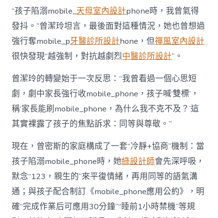
“孩子陷溺mobile_
天母室內設計
phone時，我曾氣得
發抖。”曾潔玲坦言，最後面對這種情況，她也曾想過
強行奪mobile_p
牙醫診所設計
hone，但
禪風室內設計
很快發現“越強制，對抗越劇烈
中醫診所設計
”。
曾潔玲的轉變始于一次反思：“我曾看過一個心思短
劇，劇中家長強行收mobile_phone，孩子喊‘雙標’，
稱‘家長能刷mobile_phone，為什么我不克不及？’這
其實裸露了孩子的焦點訴求：同等與尊敬。”
現在，曾密斯的家庭構成了一套“冷靜+協商”機制：當
孩子陷溺mobile_phone時，她
綠設計師
會先深呼吸，
默念“123，親生的”來平復情緒，再用同等的語氣溝
通；與孩子配合制訂《mobile_phone應用公約》，明
確“完成作業后可應用30分鐘”“睡前1小時禁機”等規