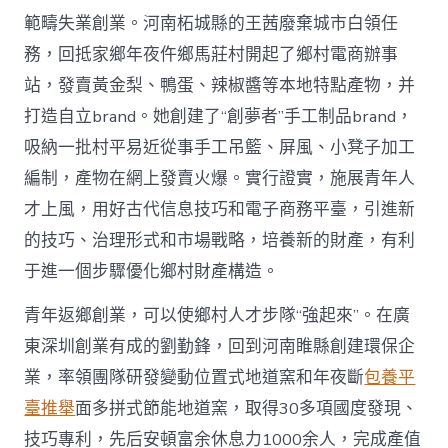
範疇失業創業。河南柘城縣的王茜廢棄城市白領任
務，回抵家鄉年夜仵鄉馬莊村開起了鄉村電商辦事
站，發賣黃金梨、鴨蛋、辣椒醬等本地特點產物，并
打造自立brand。她創建了“創夢者”手工制品brand，
吸納一批村平易近從事手工吊籃、屏風、小凳子加工
編制，產物在網上發賣火爆。實行證實，施展青年人
才上風，用好古代信息技巧和電子商務平臺，引進新
的技巧、治理形式和市場戰略，培養新的財產，有利
于進一個步驟優化鄉村財產構造。
青年返鄉創業，可以使鄉村人才步隊“強起來”。在廣
東深圳創業有成的劉勤鋒，回到河南睢縣創建環保企
業，率領團隊研發變動位置式地道窯和年夜斷
包養平
臺推舉
面多拼式節能地道窯，取得30多項國度發現、
技巧專利，先后安頓富余休息力1000余人，完成產值