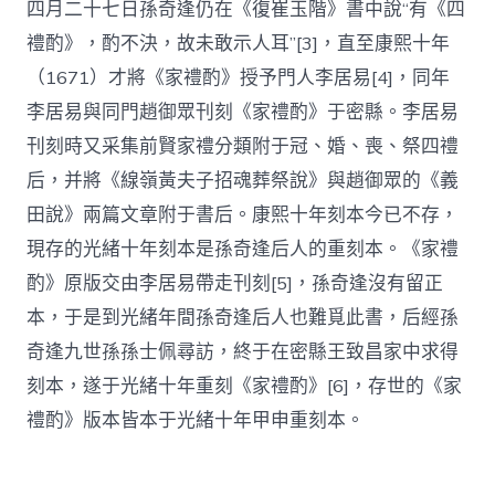
四月二十七日孫奇逢仍在《復崔玉階》書中說“有《四
禮酌》，酌不決，故未敢示人耳”[3]，直至康熙十年
（1671）才將《家禮酌》授予門人李居易[4]，同年
李居易與同門趙御眾刊刻《家禮酌》于密縣。李居易
刊刻時又采集前賢家禮分類附于冠、婚、喪、祭四禮
后，并將《線嶺黃夫子招魂葬祭說》與趙御眾的《義
田說》兩篇文章附于書后。康熙十年刻本今已不存，
現存的光緒十年刻本是孫奇逢后人的重刻本。《家禮
酌》原版交由李居易帶走刊刻[5]，孫奇逢沒有留正
本，于是到光緒年間孫奇逢后人也難覓此書，后經孫
奇逢九世孫孫士佩尋訪，終于在密縣王致昌家中求得
刻本，遂于光緒十年重刻《家禮酌》[6]，存世的《家
禮酌》版本皆本于光緒十年甲申重刻本。