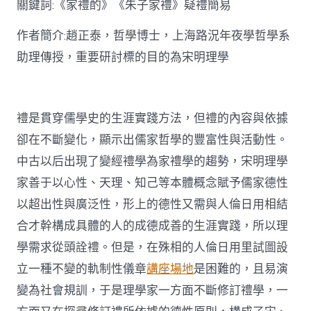
關鍵詞:《家禮酌》《朱子家禮》疑禮簡易
討〉
中
作者簡介:趙正泰，哲學博士，上海路況年夜學哲學系
助理傳授，重要研討標的目的為宋明理學
禮是貫穿儒學史的生涯實踐方法，但禮的內容與依據
卻在不斷變化，顯示出儒家哲學的豐富性與活動性。
中古以后出現了變經禮學為家禮學的趨勢，宋明理學
家善于以心性、天理、知己等本體概念賦予儒家德性
以超出性與廣泛性，形上的德性又需與人倫日用相結
合才幹構成具體的人的成德成善的生涯實踐，所以理
學需求從頭詮禮。但是，在殊相的人倫日用里試圖設
立一種不變的軌制性儀章
講座場地
是困難的，且易演
變為社會規訓，于是理學家一方面不斷修訂禮學，一