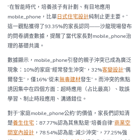
長
東
“在智能時代，培養孩子有計劃、有目地應用
西”，
mobile_phone，比單
日式住宅設計
純制止更主要。”
而
非
這一觀點獲得了93.35%的家長認同——沙龍現場發布
“家
的問卷調查數據，提醒了當代家長對mobile_phone治
庭
戰
理的基礎共識。
場”〉
中
數據顯示，mobile_phone引發的親子沖突已成為廣泛
現象：10%的家庭“經常發生沖突”，32%
客變設計
“偶
爾發生”，僅16%“從未
無毒建材
發生”。而沖突的焦點
誘因集中在四個方面：超時應用（占比最高）、耽誤
學習、制止時段應用、溝通錯位。
對于“家庭mobile_phone公約”的價值，家長們認知清
楚
養生住宅
：87.77%認為其焦點是“培養自律”
商業空
間室內設計
，78.54%認為能“減少沖突”，77.25%強