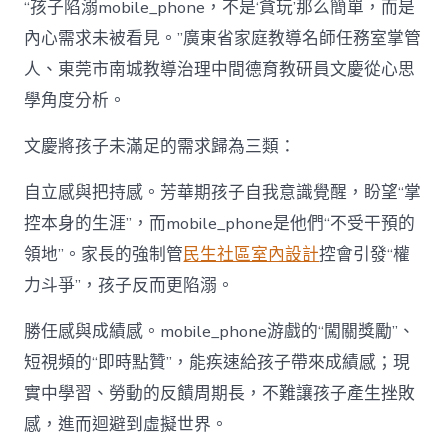
“孩子陷溺mobile_phone，不是‘貪玩’那么簡單，而是
內心需求未被看見。”廣東省家庭教導名師任務室掌管
人、東莞市南城教導治理中間德育教研員文慶從心思
學角度分析。
文慶將孩子未滿足的需求歸為三類：
自立感與把持感。芳華期孩子自我意識覺醒，盼望“掌
控本身的生涯”，而mobile_phone是他們“不受干預的
領地”。家長的強制管
民生社區室內設計
控會引發“權
力斗爭”，孩子反而更陷溺。
勝任感與成績感。mobile_phone游戲的“闖關獎勵”、
短視頻的“即時點贊”，能疾速給孩子帶來成績感；現
實中學習、勞動的反饋周期長，不難讓孩子產生挫敗
感，進而迴避到虛擬世界。