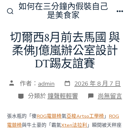
跳
如何在三分鐘內假裝自己
至
是美食家
搜
選
主
尋
單
切
要
切爾西8月前去馬國 與
換
內
開
關
柔佛J億嵐辦公室設計
容
DT踢友誼賽
發
文
作者：
admin
2026 年 8 月 7 日
表
章
日
作
分
在
分類於
鐘聲輕輕響
尚無留言
期
者
類
〈切
爾
西
張水瓶的「傻
ROG電競椅
氣
亞梭Artso工學椅
」
ROG
8
月
電競椅
與牛土豪的「霸氣
Xten法拉利
」瞬間被天秤座