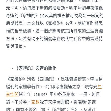
方面又在探尋修訂禮所依據的德性原則，構成了宋、
元、明、清持續不斷的酌禮活動。明末清初年夜儒孫
奇逢的《家禮酌》[1]及其酌禮思惟可視為這一思潮的
后期代表，本文就以《家禮酌》為例，剖析其酌禮思
惟的哲學依據，進一個步驟考核其所尋求的生涯實踐
方法，這將有助于討論儒學在現代性社會中的實踐特
質與價值。
一、《家禮酌》與禮的簡化
《家禮酌》別名《四禮酌》，是孫奇逢撰寫、李居易
編刊的家禮學著作，“酌”即考慮變通之意。現存光
共
享空間
緒十年（1884）甲申冬重刻本，一冊，無目
錄，不分卷，
家教
躲于天津圖書館。卷端題“家禮
酌”，前有不簽名手書《〈家禮酌〉序》，及潘江