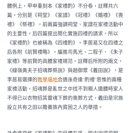
體例上，甲申重刻本《家禮酌》不分卷，註釋共六
篇，分別是《祠堂》《家譜》《冠禮》《婚禮》《喪
禮》《祭禮》，前兩篇強調祠堂、家譜在家禮活動中
的主要性，后四篇提出簡化實施四禮的請求，所以
《家禮酌》也被稱為《四禮酌》。李居易又在四禮之
后各附《前賢禮略》，編進司馬光、二程子、《朱子
家禮》等前賢的具體家禮規范。註釋后所附的兩文，
《線嶺黃夫子招魂葬祭說》與趙御眾《義田說》，是
李居易選擇的
教學場地
合適孫奇逢“酌禮”思惟的兩種
家禮活動，招魂葬是亂世之中找不到親人遺體時家人
不得已以衣物招其靈魂下葬的喪葬方式，義田是宗族
設立共有之田以贍養族內貧困之人的舉措。