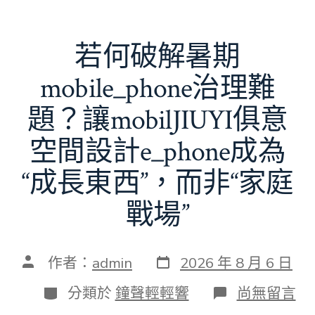
若何破解暑期
mobile_phone治理難
題？讓mobilJIUYI俱意
空間設計e_phone成為
“成長東西”，而非“家庭
戰場”
發
文
作者：
admin
2026 年 8 月 6 日
表
章
日
作
分
在
分類於
鐘聲輕輕響
尚無留言
期
者
類
〈若