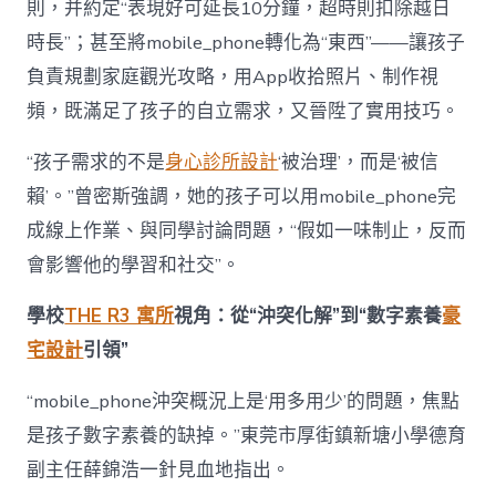
則，并約定“表現好可延長10分鐘，超時則扣除越日
時長”；甚至將mobile_phone轉化為“東西”——讓孩子
負責規劃家庭觀光攻略，用App收拾照片、制作視
頻，既滿足了孩子的自立需求，又晉陞了實用技巧。
“孩子需求的不是
身心診所設計
‘被治理’，而是‘被信
賴’。”曾密斯強調，她的孩子可以用mobile_phone完
成線上作業、與同學討論問題，“假如一味制止，反而
會影響他的學習和社交”。
學校
THE R3 寓所
視角：從“沖突化解”到“數字素養
豪
宅設計
引領”
“mobile_phone沖突概況上是‘用多用少’的問題，焦點
是孩子數字素養的缺掉。”東莞市厚街鎮新塘小學德育
副主任薛錦浩一針見血地指出。