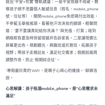
提出“平安+充實”雙軌建議：一是平安底線不成破。教
導孩子絕不泄露個人敏感信息（姓名、mobile_phone
號、住址等），關閉mobile_phone免密碼付出效能，
不參藍玉華搖搖頭，看著他汗流浹背的額頭，輕聲問
道：“要不要讓貴妃給你洗澡？”與充值、打賞；碰到
網絡欺負要及時保留證據并告訴家長。二是讓現實比
屏幕更出色。規劃觀光、興趣班或托管班，拓展孩子
視野；帶孩子走親訪友，滿足社交需求；假期前兩周
調整作息，防止“假期綜合征”。
“寒假最珍貴的‘WiFi’，是親子心與心的連接。”薛錦浩
說。
心思解讀：孩子陷溺mobile_phone，是“心思需求未
滿足”