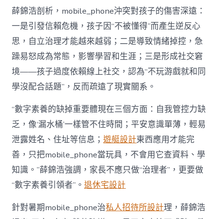
薛錦浩剖析，mobile_phone沖突對孩子的傷害深遠：
一是引發信賴危機，孩子因“不被懂得”而產生逆反心
思，自立治理才能越來越弱；二是導致情緒掉控，急
躁易怒成為常態，影響學習和生涯；三是形成社交窘
境——孩子過度依賴線上社交，認為“不玩游戲就和同
學沒配合話題”，反而疏遠了現實關系。
“數字素養的缺掉重要體現在三個方面：自我管控力缺
乏，像‘漏水桶’一樣管不住時間；平安意識單薄，輕易
泄露姓名、住址等信息；
遊艇設計
東西應用才能完
善，只把mobile_phone當玩具，不會用它查資料、學
知識。”薛錦浩強調，家長不應只做“治理者”，更要做
“數字素養引領者”。
退休宅設計
針對暑期mobile_phone治
私人招待所設計
理，薛錦浩