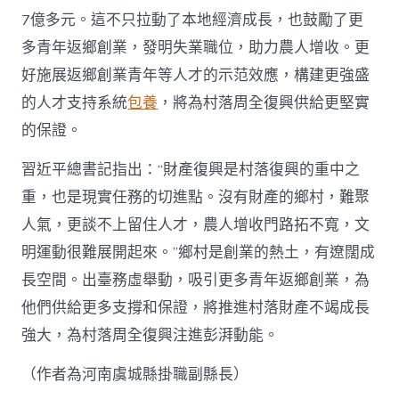
7億多元。這不只拉動了本地經濟成長，也鼓勵了更
多青年返鄉創業，發明失業職位，助力農人增收。更
好施展返鄉創業青年等人才的示范效應，構建更強盛
的人才支持系統
包養
，將為村落周全復興供給更堅實
的保證。
習近平總書記指出：“財產復興是村落復興的重中之
重，也是現實任務的切進點。沒有財產的鄉村，難聚
人氣，更談不上留住人才，農人增收門路拓不寬，文
明運動很難展開起來。”鄉村是創業的熱土，有遼闊成
長空間。出臺務虛舉動，吸引更多青年返鄉創業，為
他們供給更多支撐和保證，將推進村落財產不竭成長
強大，為村落周全復興注進彭湃動能。
（作者為河南虞城縣掛職副縣長）