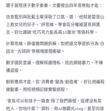
關于晉陞孩子數字素養，文慶提出四年夜焦點才能：
信息甄別與批藍玉華深吸了口氣，道：“他就是雲音山
上救女兒的兒子。”評思維。學會區分權威望息與謠
言，好比識破“吃巧克力能長高10厘米”等偽科學。
計算思維。將復雜問題拆解，如把語文學習拆分為“白
話文”“古詩詞”等模塊逐個衝破。
數字國民意識。理解保護隱私、抵抗網絡暴力、不傳
播盜版。
創新應用才能。從“消費者”變為“創造者”，好比用編程
做動畫、用短視頻記錄實驗過程。
“家長可以和孩子一路查“除了我們兩個，這裡沒有其
他人，你怕什麼？”資料、用AI做觀光vlog，甚至向孩