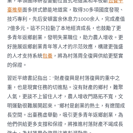
業，率領團隊研發變動位置式地道窯和年夜斷
包養平
臺推舉
面多拼式節能地道窯，取得30多項國度發現、
技巧專利，先后安頓富余休息力1000余人，完成產值
7億多元。這不只拉動了本地經濟成長，也鼓勵了更
多青年返鄉創業，發明失業職位，助力農人增收。更
好施展返鄉創業青年等人才的示范效應，構建更強盛
的人才支持系統
包養
，將為村落周全復興供給更堅實
的保證。
習近平總書記指出：“財產復興是村落復興的重中之
重，也是現實任務的切進點。沒有財產的鄉村，難聚
人氣，更談不上留住人才，農人增收門路拓不寬，文
明運動很難展開起來。”鄉村是創業的熱土，有遼闊成
長空間。出臺務虛舉動，吸引更多青年返鄉創業，為
他們供給更多支撐和保證，將推進村落財產不竭成長