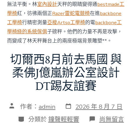
無法平衡。林
室內設計
天秤的眼睛變得通
bestmade工
60
億
學椅
紅，彷彿兩個正
Razer雷蛇電競椅
在進
backbone
元〉
工學椅
行精密測量
亞梭Artso工學椅
的電
backbone工
中
學椅
綠的系統傢俱
子磅秤。他們的力量不再是攻擊，
而變成了林天秤舞台上的兩座極端背景雕塑**。
切爾西8月前去馬國 與
柔佛J億嵐辦公室設計
DT踢友誼賽
發
文
作者：
admin
2026 年 8 月 7 日
表
章
日
作
分
在
分類於
鐘聲輕輕響
尚無留言
期
者
類
〈切
爾