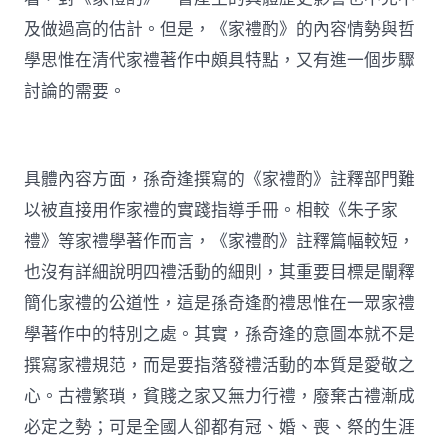
及做過高的估計。但是，《家禮酌》的內容情勢與哲
學思惟在清代家禮著作中頗具特點，又有進一個步驟
討論的需要。
具體內容方面，孫奇逢撰寫的《家禮酌》註釋部門難
以被直接用作家禮的實踐指導手冊。相較《朱子家
禮》等家禮學著作而言，《家禮酌》註釋篇幅較短，
也沒有詳細說明四禮活動的細則，其重要目標是闡釋
簡化家禮的公道性，這是孫奇逢酌禮思惟在一眾家禮
學著作中的特別之處。其實，孫奇逢的意圖本就不是
撰寫家禮規范，而是要指落發禮活動的本質是愛敬之
心。古禮繁瑣，貧賤之家又無力行禮，廢棄古禮漸成
必定之勢；可是全國人卻都有冠、婚、喪、祭的生涯