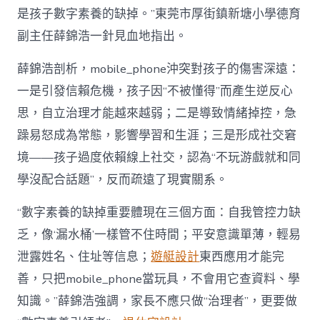
是孩子數字素養的缺掉。”東莞市厚街鎮新塘小學德育
副主任薛錦浩一針見血地指出。
薛錦浩剖析，mobile_phone沖突對孩子的傷害深遠：
一是引發信賴危機，孩子因“不被懂得”而產生逆反心
思，自立治理才能越來越弱；二是導致情緒掉控，急
躁易怒成為常態，影響學習和生涯；三是形成社交窘
境——孩子過度依賴線上社交，認為“不玩游戲就和同
學沒配合話題”，反而疏遠了現實關系。
“數字素養的缺掉重要體現在三個方面：自我管控力缺
乏，像‘漏水桶’一樣管不住時間；平安意識單薄，輕易
泄露姓名、住址等信息；
遊艇設計
東西應用才能完
善，只把mobile_phone當玩具，不會用它查資料、學
知識。”薛錦浩強調，家長不應只做“治理者”，更要做