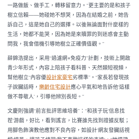
一路做飯、做手工，轉移留意力。“更主要的是和孩子
樹立信賴——她碰她不想哭，因為在結婚之前，她告
訴自己，這是她自己的選擇。以後無論面對什麼樣的
生活，她都不能哭，因為她是來贖罪的到迷惑會主動
問我，我會借機引導她樹立正確價值觀。”
薛錦浩提出，采用“過濾網+免疫力”計劃，技術上開啟
青少年形式，內容上陪孩子看科普、天然類短視頻，
幫他樹立“內容優
設計家豪宅
劣標準”。“家長若發現孩
子說臟話時，
樂齡住宅設計
應心平氣和地告訴他‘這樣
做不尊敬人’，引導他辨別長短。”
文慶則強調“前言批評思維培養”：“和孩子玩‘信息找
茬’游戲，好比，看到謠言，比賽誰先找到證據反駁；
用腳色飾演教他應對不良內容，如設計‘網友發臟話視