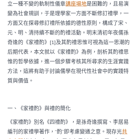
立一種不變的軌制性儀章
講座場地
是困難的，且易演
變為社會規訓，于是理學家一方面不斷修訂禮學，一
方面又在探尋修訂禮所依據的德性原則，構成了宋、
元、明、清持續不斷的酌禮活動。明末清初年夜儒孫
奇逢的《家禮酌》[1]及其酌禮思惟可視為這一思潮的
后期代表，本文就以《家禮酌》為例，剖析其酌禮思
惟的哲學依據，進一個步驟考核其所尋求的生涯實踐
方法，這將有助于討論儒學在現代性社會中的實踐特
質與價值。
一、《家禮酌》與禮的簡化
《家禮酌》別名《四禮酌》，是孫奇逢撰寫、李居易
編刊的家禮學著作，“酌”即考慮變通之意。現存光
共