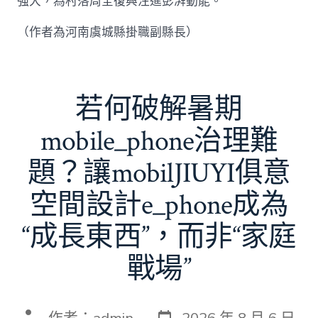
強大，為村落周全復興注進彭湃動能。
（作者為河南虞城縣掛職副縣長）
若何破解暑期
mobile_phone治理難
題？讓mobilJIUYI俱意
空間設計e_phone成為
“成長東西”，而非“家庭
戰場”
發
文
作者：
admin
2026 年 8 月 6 日