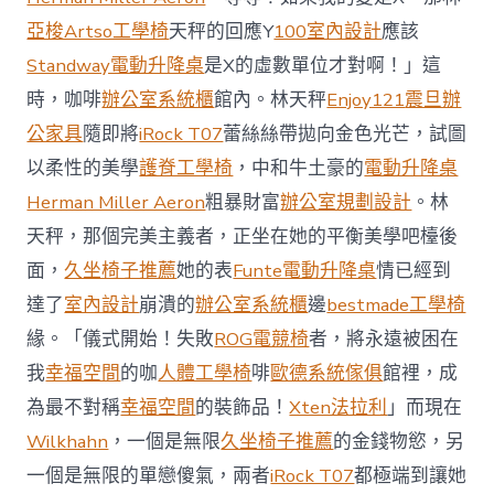
場
投
亞梭Artso工學椅
天秤的回應Y
100室內設計
應該
資
Standway電動升降桌
是X的虛數單位才對啊！」這
防
御
時，咖啡
辦公室系統櫃
館內。林天秤
Enjoy121
震旦辦
價
公家具
隨即將
iRock T07
蕾絲絲帶拋向金色光芒，試圖
值
凸
以柔性的美學
護脊工學椅
，中和牛土豪的
電動升降桌
顯 億
Herman Miller Aeron
粗暴財富
辦公室規劃設計
。林
嵐
室
天秤，那個完美主義者，正坐在她的平衡美學吧檯後
內
設
面，
久坐椅子推薦
她的表
Funte電動升降桌
情已經到
計
達了
室內設計
崩潰的
辦公室系統櫃
邊
bestmade工學椅
過
往
緣。「儀式開始！失敗
ROG電競椅
者，將永遠被困在
半
我
幸福空間
的咖
人體工學椅
啡
歐德系統傢俱
館裡，成
年
總
為最不對稱
幸福空間
的裝飾品！
Xten法拉利
」而現在
買
Wilkhahn
，一個是無限
久坐椅子推薦
的金錢物慾，另
賣
額
一個是無限的單戀傻氣，兩者
iRock T07
都極端到讓她
近