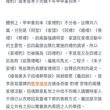
禮酌》版本皆本于光緒十年甲申重刻本。
體例上，甲申重刻本《家禮酌》不分卷，註釋共六
篇，分別是《祠堂》《家譜》《冠禮》《婚禮》《喪
禮》《祭禮》，前兩篇強調祠堂、家譜在家禮活動中
的主要性，后四篇提出簡化實施四禮的請求，所以
《家禮酌》也被稱為《四禮酌》。李居易又在四禮之
后各附《前賢禮略》，編進司馬光、二程子、《朱子
家禮》等前賢的具體家禮規范。註釋后所附的兩文，
《線嶺黃夫子招魂葬祭說》與趙御眾《義田說》，是
李居易選擇的
教學場地
合適孫奇逢“酌禮”思惟的兩種
家禮活動，招魂葬是亂世之中找不到親人遺體時家人
不得已以衣物招其靈魂下葬的喪葬方式，義田是宗族
設立共有之田以贍養族內貧困之人的舉措。