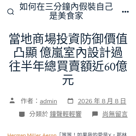
跳
如何在三分鐘內假裝自己
至
是美食家
搜
選
主
尋
單
切
要
當地商場投資防御價值
換
內
開
關
凸顯 億嵐室內設計過
容
往半年總買賣額近60億
元
發
文
作者：
admin
2026 年 8 月 8 日
表
章
日
作
分
在
分類於
鐘聲輕輕響
尚無留言
期
者
類
〈當
地
商
Herman Miller Aeron
「等等！如果我的愛是X，那林