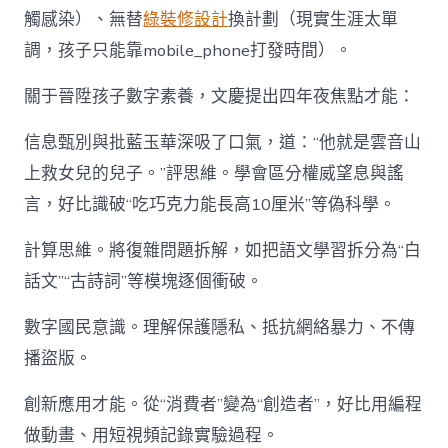
觸感染）、無替
綠裝修設計
換計劃（現實生涯太單
調，孩子只能靠mobile_phone打發時間）。
關于晉陞孩子數字素養，文慶提出四年夜焦點才能：
信息甄別與批藍玉華深吸了口氣，道：“他就是雲音山
上救女兒的兒子。”評思維。學會區分權威望息與謠
言，好比識破“吃巧克力能長高10厘米”等偽科學。
計算思維。將復雜問題拆解，如把語文學習拆分為“白
話文”“古詩詞”等模塊逐個衝破。
數字國民意識。理解保護隱私、抵抗網絡暴力、不傳
播盜版。
創新應用才能。從“消費者”變為“創造者”，好比用編程
做動畫、用短視頻記錄實驗過程。