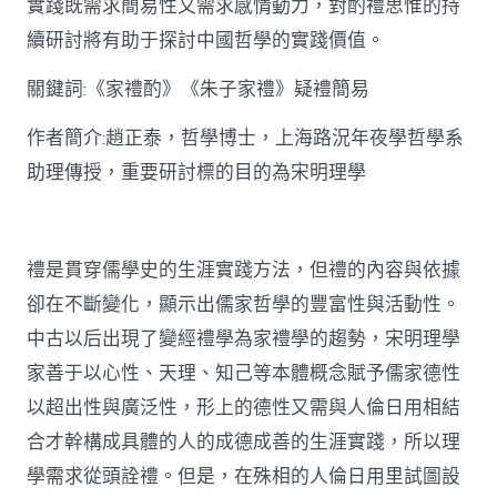
實踐既需求簡易性又需求感情動力，對酌禮思惟的持
禮
思
續研討將有助于探討中國哲學的實踐價值。
惟
研
關鍵詞:《家禮酌》《朱子家禮》疑禮簡易
討〉
中
作者簡介:趙正泰，哲學博士，上海路況年夜學哲學系
助理傳授，重要研討標的目的為宋明理學
禮是貫穿儒學史的生涯實踐方法，但禮的內容與依據
卻在不斷變化，顯示出儒家哲學的豐富性與活動性。
中古以后出現了變經禮學為家禮學的趨勢，宋明理學
家善于以心性、天理、知己等本體概念賦予儒家德性
以超出性與廣泛性，形上的德性又需與人倫日用相結
合才幹構成具體的人的成德成善的生涯實踐，所以理
學需求從頭詮禮。但是，在殊相的人倫日用里試圖設