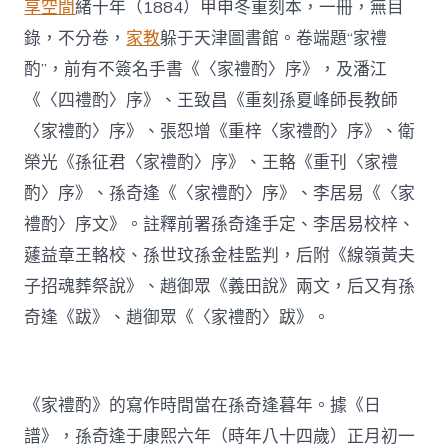
享空間
緒十年（1884）甲申冬重刻本，一冊，無目
錄，不分卷，
家教
躲于天津圖書館。卷端題“家禮
酌”，前有不簽名手書《〈家禮酌〉序》，及潘江
《〈四禮酌〉序》、王致昌《重刻孫夏峰師長教師
〈家禮酌〉序》、張恕增《重梓〈家禮酌〉序》、衛
榮光《孫征君〈家禮酌〉序》、王輅《重刊〈家禮
酌〉序》、孫奇逢《〈家禮酌〉序》、李居易《〈家
禮酌〉序文》。註釋前署孫奇逢手定、李居易校梓、
蘧益章王輅校、孫世玟孫金桂監判，后附《線嶺黃夫
子招魂葬祭說》、趙御眾《義田說》兩文，后又有孫
奇逢《跋》、趙御眾《〈家禮酌〉跋》。
《家禮酌》的寫作時間當在孫奇逢暮年。據《日
譜》，孫奇逢于康熙六年（時年八十四歲）正月初一