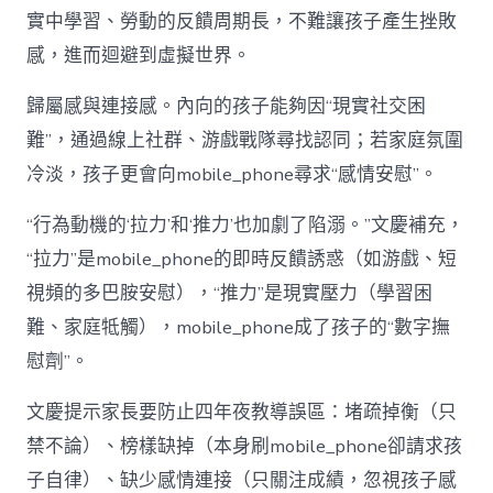
實中學習、勞動的反饋周期長，不難讓孩子產生挫敗
感，進而迴避到虛擬世界。
歸屬感與連接感。內向的孩子能夠因“現實社交困
難”，通過線上社群、游戲戰隊尋找認同；若家庭氛圍
冷淡，孩子更會向mobile_phone尋求“感情安慰”。
“行為動機的‘拉力’和‘推力’也加劇了陷溺。”文慶補充，
“拉力”是mobile_phone的即時反饋誘惑（如游戲、短
視頻的多巴胺安慰），“推力”是現實壓力（學習困
難、家庭牴觸），mobile_phone成了孩子的“數字撫
慰劑”。
文慶提示家長要防止四年夜教導誤區：堵疏掉衡（只
禁不論）、榜樣缺掉（本身刷mobile_phone卻請求孩
子自律）、缺少感情連接（只關注成績，忽視孩子感