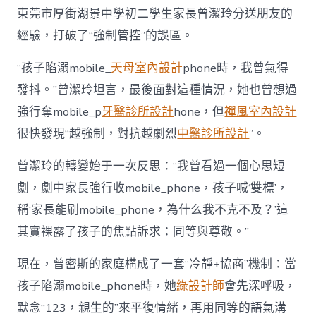
東莞市厚街湖景中學初二學生家長曾潔玲分送朋友的
經驗，打破了“強制管控”的誤區。
“孩子陷溺mobile_
天母室內設計
phone時，我曾氣得
發抖。”曾潔玲坦言，最後面對這種情況，她也曾想過
強行奪mobile_p
牙醫診所設計
hone，但
禪風室內設計
很快發現“越強制，對抗越劇烈
中醫診所設計
”。
曾潔玲的轉變始于一次反思：“我曾看過一個心思短
劇，劇中家長強行收mobile_phone，孩子喊‘雙標’，
稱‘家長能刷mobile_phone，為什么我不克不及？’這
其實裸露了孩子的焦點訴求：同等與尊敬。”
現在，曾密斯的家庭構成了一套“冷靜+協商”機制：當
孩子陷溺mobile_phone時，她
綠設計師
會先深呼吸，
默念“123，親生的”來平復情緒，再用同等的語氣溝