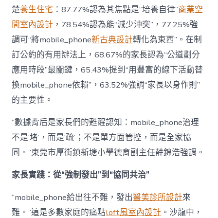
楚
養生住宅
：87.77%認為其焦點是“培養自律”
商業空
間室內設計
，78.54%認為能“減少沖突”，77.25%強
調可“將mobile_phone
新古典設計
轉化為東西”。在制
訂公約的有用辦法上，68.67%的家長認為“公道劃分
應用時段”最關鍵，65.43%提到“用豐富的線下活動替
換mobile_phone依賴”，63.52%強調“家長以身作則”
的主要性。
“數據背后是家長們的甦醒認知：mobile_phone治理
不是‘堵’，而是‘疏’；不是單方面管控，而是全家協
同。”東莞市厚街鎮新塘小學德育副主任薛錦浩強調。
家長實踐：從“強制發出”到“協同共治”
“mobile_phone給出往不難，發出
醫美診所設計
來
難。”這是多數家庭的痛點
loft風室內設計
。沙龍中，