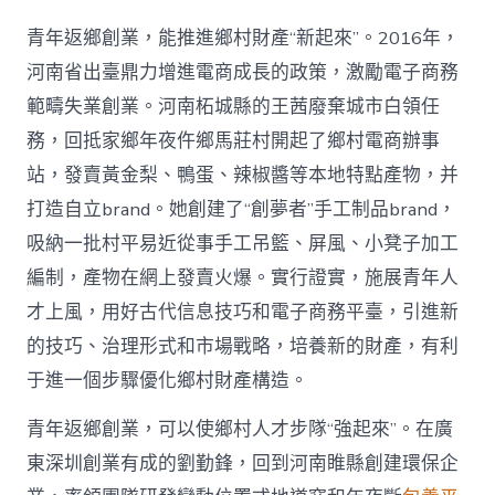
青年返鄉創業，能推進鄉村財產“新起來”。2016年，
河南省出臺鼎力增進電商成長的政策，激勵電子商務
範疇失業創業。河南柘城縣的王茜廢棄城市白領任
務，回抵家鄉年夜仵鄉馬莊村開起了鄉村電商辦事
站，發賣黃金梨、鴨蛋、辣椒醬等本地特點產物，并
打造自立brand。她創建了“創夢者”手工制品brand，
吸納一批村平易近從事手工吊籃、屏風、小凳子加工
編制，產物在網上發賣火爆。實行證實，施展青年人
才上風，用好古代信息技巧和電子商務平臺，引進新
的技巧、治理形式和市場戰略，培養新的財產，有利
于進一個步驟優化鄉村財產構造。
青年返鄉創業，可以使鄉村人才步隊“強起來”。在廣
東深圳創業有成的劉勤鋒，回到河南睢縣創建環保企