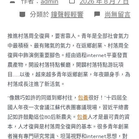
文
作者：
admin
2026 年 8 月 7 日
表
章
日
作
分
在
分類於
鐘聲輕輕響
尚無留言
期
者
類
〈為
村
落
推進村落周全復興，要害靠人。青年是全部社會氣力
財
產
中最積極、最有賭氣的氣力，在返鄉創業、村落周全
復
復興中飾演側重要腳色。經由過程internet平臺發賣
興
注
農產物，開設村落特點餐廳，開闢村落特點游玩項
進
目……以後，越來越多青年返鄉創業，年夜顯身手，為
人
才
村落成長注進了新活氣。
死
水
“像魏巧如許的同道到鄉村往，
包養
很好！”十四屆全
甜
心
國人年夜一次會議江蘇代表團審議現場，習近平總書
寶
記如許鼓勵這位80后新農夫。
包養
人才是最可貴的資
物
查
本，人才復興是村落周全復興的基本。很多青年創業
包
者擁有專門研究常識、坦蕩視野和internet思想，對
養