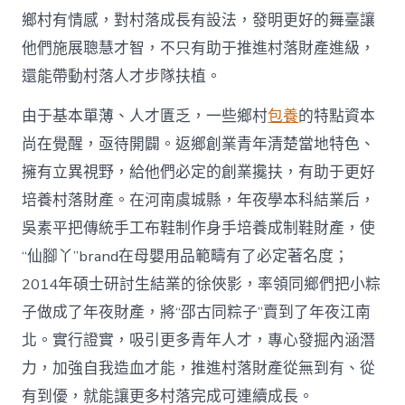
網
鄉村有情感，對村落成長有設法，發明更好的舞臺讓
_
他們施展聰慧才智，不只有助于推進村落財產進級，
中
國
還能帶動村落人才步隊扶植。
網〉
中
由于基本單薄、人才匱乏，一些鄉村
包養
的特點資本
尚在覺醒，亟待開闢。返鄉創業青年清楚當地特色、
擁有立異視野，給他們必定的創業攙扶，有助于更好
培養村落財產。在河南虞城縣，年夜學本科結業后，
吳素平把傳統手工布鞋制作身手培養成制鞋財產，使
“仙腳丫”brand在母嬰用品範疇有了必定著名度；
2014年碩士研討生結業的徐俠影，率領同鄉們把小粽
子做成了年夜財產，將“邵古同粽子”賣到了年夜江南
北。實行證實，吸引更多青年人才，專心發掘內涵潛
力，加強自我造血才能，推進村落財產從無到有、從
有到優，就能讓更多村落完成可連續成長。