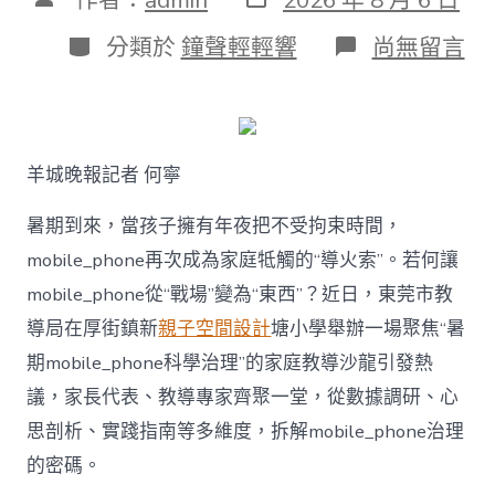
表
章
日
作
分
在
分類於
鐘聲輕輕響
尚無留言
期
者
類
〈若
何
破
解
暑
羊城晚報記者 何寧
期
mobile_ph
治
暑期到來，當孩子擁有年夜把不受拘束時間，
理
mobile_phone再次成為家庭牴觸的“導火索”。若何讓
難
題？
mobile_phone從“戰場”變為“東西”？近日，東莞市教
讓
導局在厚街鎮新
親子空間設計
塘小學舉辦一場聚焦“暑
mobilJIUYI
俱
期mobile_phone科學治理”的家庭教導沙龍引發熱
意
議，家長代表、教導專家齊聚一堂，從數據調研、心
空
間
思剖析、實踐指南等多維度，拆解mobile_phone治理
設
計
的密碼。
e_phone