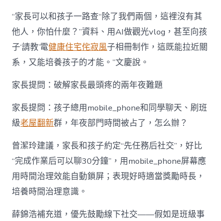
“家長可以和孩子一路查“除了我們兩個，這裡沒有其
他人，你怕什麼？”資料、用AI做觀光vlog，甚至向孩
子‘請教’電
健康住宅
侘寂風
子相冊制作，這既能拉近關
系，又能培養孩子的才能。”文慶說。
家長提問：破解家長最頭疼的兩年夜難題
家長提問：孩子總用mobile_phone和同學聊天、刷班
級
老屋翻新
群，年夜部門時間被占了，怎么辦？
曾潔玲建議，家長和孩子約定“先任務后社交”，好比
“完成作業后可以聊30分鐘”，用mobile_phone屏幕應
用時間治理效能自動鎖屏；表現好時適當獎勵時長，
培養時間治理意識。
薛錦浩補充道，優先鼓勵線下社交——假如是班級事