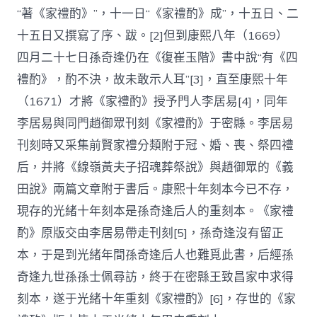
“著《家禮酌》”，十一日“《家禮酌》成”，十五日、二
十五日又撰寫了序、跋。[2]但到康熙八年（1669）
四月二十七日孫奇逢仍在《復崔玉階》書中說“有《四
禮酌》，酌不決，故未敢示人耳”[3]，直至康熙十年
（1671）才將《家禮酌》授予門人李居易[4]，同年
李居易與同門趙御眾刊刻《家禮酌》于密縣。李居易
刊刻時又采集前賢家禮分類附于冠、婚、喪、祭四禮
后，并將《線嶺黃夫子招魂葬祭說》與趙御眾的《義
田說》兩篇文章附于書后。康熙十年刻本今已不存，
現存的光緒十年刻本是孫奇逢后人的重刻本。《家禮
酌》原版交由李居易帶走刊刻[5]，孫奇逢沒有留正
本，于是到光緒年間孫奇逢后人也難覓此書，后經孫
奇逢九世孫孫士佩尋訪，終于在密縣王致昌家中求得
刻本，遂于光緒十年重刻《家禮酌》[6]，存世的《家