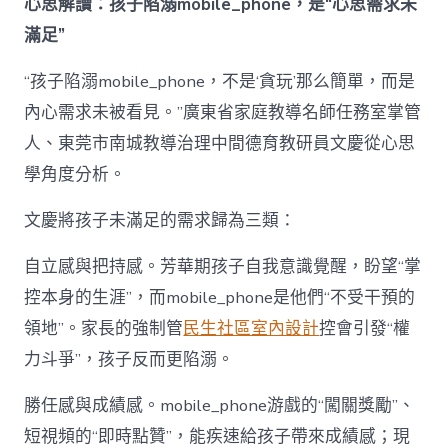
心思解讀：孩子陷溺mobile_phone，是“心思需求未
滿足”
“孩子陷溺mobile_phone，不是‘貪玩’那么簡單，而是
內心需求未被看見。”廣東省家庭教導名師任務室掌管
人、東莞市南城教導治理中間德育教研員文慶從心思
學角度分析。
文慶將孩子未滿足的需求歸為三類：
自立感與把持感。芳華期孩子自我意識覺醒，盼望“掌
控本身的生涯”，而mobile_phone是他們“不受干預的
領地”。家長的強制管
民生社區室內設計
控會引發“權
力斗爭”，孩子反而更陷溺。
勝任感與成績感。mobile_phone游戲的“闖關獎勵”、
短視頻的“即時點贊”，能疾速給孩子帶來成績感；現