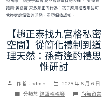
頻’場景，讓孩子練習‘我不喜歡這樣的表達’。”她還建
議用“美德幣”來激勵正向行為：孩子應用禮貌用語可
兌換家庭露營等活動，重塑價值認知。
【趙正泰找九宮格私密
空間】從簡化禮制到道
理天然：孫奇逢酌禮思
惟研討
發
文
作者：
admin
2026 年 8 月 6 日
表
章
日
作
分
在
分類於
鐘聲輕輕響
尚無留言
期
者
類
〈【趙
正