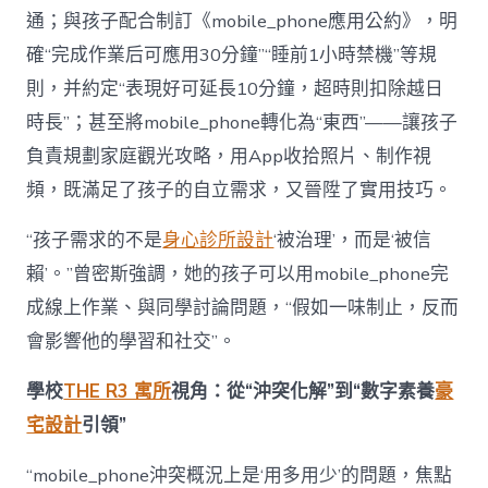
通；與孩子配合制訂《mobile_phone應用公約》，明
確“完成作業后可應用30分鐘”“睡前1小時禁機”等規
則，并約定“表現好可延長10分鐘，超時則扣除越日
時長”；甚至將mobile_phone轉化為“東西”——讓孩子
負責規劃家庭觀光攻略，用App收拾照片、制作視
頻，既滿足了孩子的自立需求，又晉陞了實用技巧。
“孩子需求的不是
身心診所設計
‘被治理’，而是‘被信
賴’。”曾密斯強調，她的孩子可以用mobile_phone完
成線上作業、與同學討論問題，“假如一味制止，反而
會影響他的學習和社交”。
學校
THE R3 寓所
視角：從“沖突化解”到“數字素養
豪
宅設計
引領”
“mobile_phone沖突概況上是‘用多用少’的問題，焦點