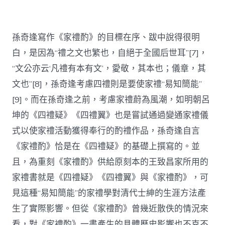
孫奇逢寫作《家禮酌》的目標在序、跋中說得很明
白，是因為“禮之文也繁也，自絕于全國后世耳”[7]，
“文公亦云‘凡禮有本有文’，愛敬，其本也；儀章，其
文也”[8]，孫奇逢考慮四禮則是要使家禮“易知簡能”
[9]。而在孫奇逢之前，考慮家禮蔚為風潮，如明朝呂
坤的《四禮疑》《四禮翼》也是嘗試通過變通家禮儀
式以使家禮活動獲得奉行的酌禮作品，孫奇逢自言
《家禮酌》恰是在《四禮疑》的基礎上撰寫的。並
且，為重刻《家禮酌》供給原刻本的王致昌家所用的
家禮書就是《四禮疑》《四禮翼》與《家禮酌》，可
見這種“易知簡能”的家禮學對清代士紳的生涯方法產
生了實際影響。但從《家禮酌》曾幾近散佚的情況來
看，對《家禮酌》一書產生的具體歷史影響也不克不