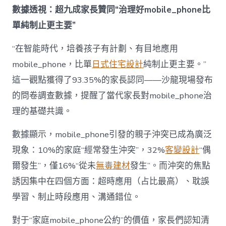
成
數據透視：超九成家長贊同“治理好mobile_phone比
為
單純制止更主要”
“成
長
東
“在智能時代，培養孩子有計劃、有目地應用
西”，
mobile_phone，比單
日式住宅設計
純制止更主要。”
而
非
這一觀點獲得了93.35%的家長認同——沙龍現場發布
“家
的問卷調查數據，提醒了當代家長對mobile_phone治
庭
戰
理的基礎共識。
場”〉
中
數據顯示，mobile_phone引發的親子沖突已成為廣泛
現象：10%的家庭“經常發生沖突”，32%
客變設計
“偶
爾發生”，僅16%“從未
無毒建材
發生”。而沖突的焦點
誘因集中在四個方面：超時應用（占比最高）、耽誤
學習、制止時段應用、溝通錯位。
對于“家庭mobile_phone公約”的價值，家長們認知清