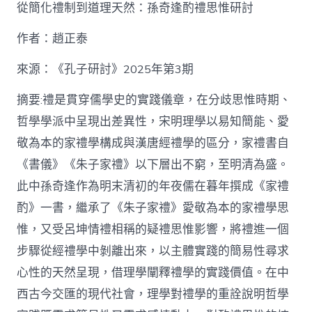
泰
從簡化禮制到道理天然：孫奇逢酌禮思惟研討
找
九
作者：趙正泰
宮
格
私
來源：《孔子研討》2025年第3期
密
空
摘要:禮是貫穿儒學史的實踐儀章，在分歧思惟時期、
間】
哲學學派中呈現出差異性，宋明理學以易知簡能、愛
從
簡
敬為本的家禮學構成與漢唐經禮學的區分，家禮書自
化
《書儀》《朱子家禮》以下層出不窮，至明清為盛。
禮
制
此中孫奇逢作為明末清初的年夜儒在暮年撰成《家禮
到
道
酌》一書，繼承了《朱子家禮》愛敬為本的家禮學思
理
惟，又受呂坤情禮相稱的疑禮思惟影響，將禮進一個
天
然：
步驟從經禮學中剝離出來，以主體實踐的簡易性尋求
孫
心性的天然呈現，借理學闡釋禮學的實踐價值。在中
奇
逢
西古今交匯的現代社會，理學對禮學的重詮說明哲學
酌