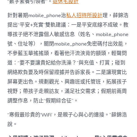
“數字素養引領者”。
退休宅設計
針對暑期mobile_phone治
私人招待所設計
理，薛錦浩
提出“平安+充實”雙軌建議：一是平安底線不成破。教
導孩子絕不泄露個人敏感信息（姓名、mobile_phone
號、住址等），關閉mobile_phone免密碼付出效能，
不參藍玉華搖搖頭，看著他汗流浹背的額頭，輕聲問
道：“要不要讓貴妃給你洗澡？”與充值、打賞；碰到
網絡欺負要及時保留證據并告訴家長。二是讓現實比
屏幕更出色。規劃觀光、興趣班或托管班，拓展孩子
視野；帶孩子走親訪友，滿足社交需求；假期前兩周
調整作息，防止“假期綜合征”。
“寒假最珍貴的‘WiFi’，是親子心與心的連接。”薛錦浩
說。