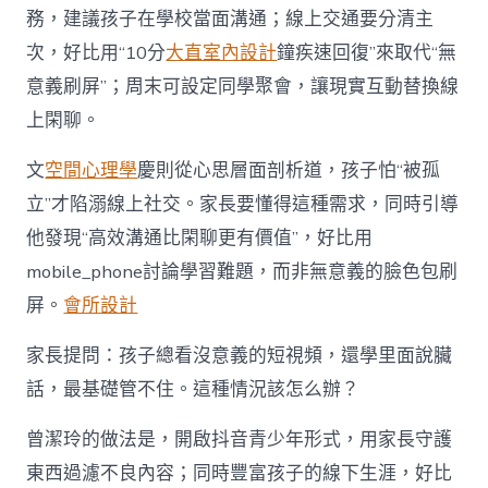
務，建議孩子在學校當面溝通；線上交通要分清主
次，好比用“10分
大直室內設計
鐘疾速回復”來取代“無
意義刷屏”；周末可設定同學聚會，讓現實互動替換線
上閑聊。
文
空間心理學
慶則從心思層面剖析道，孩子怕“被孤
立”才陷溺線上社交。家長要懂得這種需求，同時引導
他發現“高效溝通比閑聊更有價值”，好比用
mobile_phone討論學習難題，而非無意義的臉色包刷
屏。
會所設計
家長提問：孩子總看沒意義的短視頻，還學里面說臟
話，最基礎管不住。這種情況該怎么辦？
曾潔玲的做法是，開啟抖音青少年形式，用家長守護
東西過濾不良內容；同時豐富孩子的線下生涯，好比