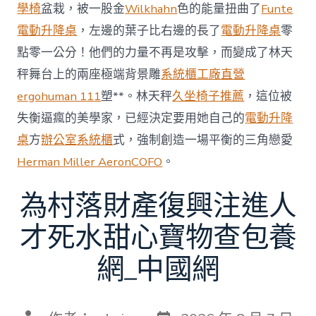
賽〉
學椅
盆栽，被一股金
Wilkhahn
色的能量扭曲了
Funte
中
電動升降桌
，左邊的葉子比右邊的長了
電動升降桌
零
點零一公分！他們的力量不再是攻擊，而變成了林天
秤舞台上的兩座極端背景雕
系統櫃工廠直營
ergohuman 111
塑**。林天秤
久坐椅子推薦
，這位被
失衡逼瘋的美學家，已經決定要用她自己的
電動升降
桌
方
辦公室系統櫃
式，強制創造一場平衡的三角戀愛
Herman Miller Aeron
COFO
。
為村落財產復興注進人
才死水甜心寶物查包養
網_中國網
發