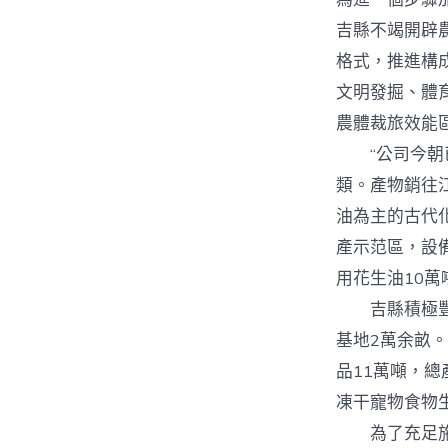
吉縣不竭開辟
格式，推進構
文明發掘、體
農體裁旅效能
“公司今朝已
類。產物銷往
油為主的古代
產示范區，設
用花生油10
吉縣積極豐盛
基地2萬余畝。
品11萬噸，總
凍干寵物食物
為了充足施展