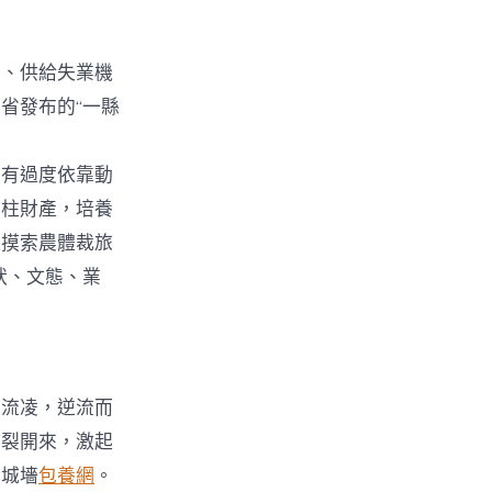
富、供給失業機
省發布的“一縣
有過度依靠動
支柱財產，培養
極摸索農體裁旅
狀、文態、業
的流凌，逆流而
炸裂開來，激起
的城墻
包養網
。