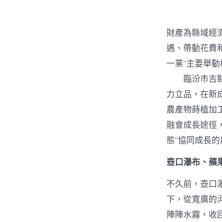
財產為縣域經
遇、帶動花費
一業”主要舉動
臨汾市吉縣是
力立品，在新
農產物蒔植加
融會成長途徑
態”協同成長
壺口瀑布、蘋果
不久前，壺口
下，從寬廣的
陣陣水霧，收