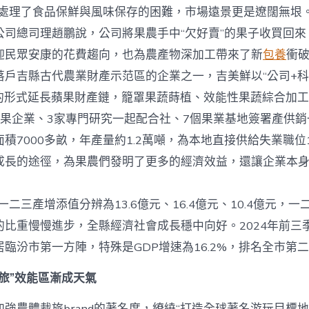
理了食品保鮮與風味保存的困難，市場遠景更是遼闊無垠。
公司總司理趙鵬說，公司將果農手中“欠好賣”的果子收買回來
迎民眾安康的花費趨向，也為農產物深加工帶來了新
包養
衝
吉縣古代農業財產示范區的企業之一，吉美鮮以“公司+科
”的形式延長蘋果財產鏈，籠罩果蔬蒔植、效能性果蔬綜合加
蘋果企業、3家專門研究一起配合社、7個果業基地簽署產供銷
積7000多畝，年產量約1.2萬噸，為本地直接供給失業職位
成長的途徑，為果農們發明了更多的經濟效益，還讓企業本
二三產增添值分辨為13.6億元、16.4億元、10.4億元，
的比重慢慢進步，全縣經濟社會成長穩中向好。2024年前三
臨汾市第一方陣，特殊是GDP增速為16.2%，排名全市第
旅”效能區漸成天氣
強農體裁旅brand的著名度，繚繞“打造全球著名游玩目標地