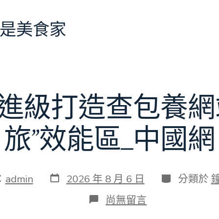
是美食家
進級打造查包養網
旅”效能區_中國網
發
分
：
admin
2026 年 8 月 6 日
分類於
表
類
日
在
尚無留言
期
〈特
點