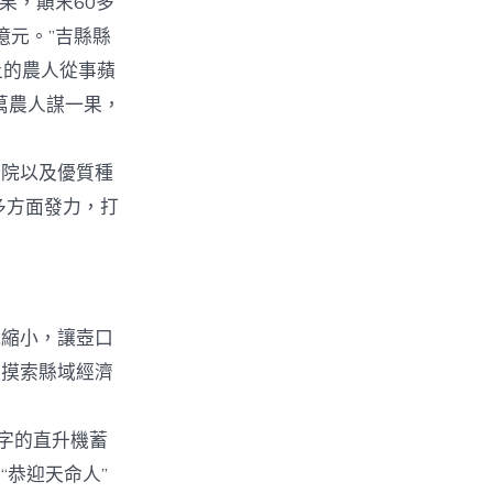
果，顛末60多
億元。”吉縣縣
上的農人從事蘋
萬農人謀一果，
院以及優質種
多方面發力，打
風縮小，讓壺口
極摸索縣域經濟
字的直升機蓄
恭迎天命人”