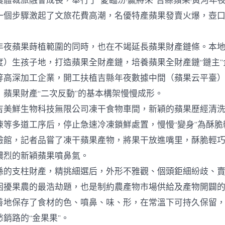
體裁旅融會成長，舉行了“愛臨汾·贏將來”吉縣蘋果·黃河年
一個步驟激起了文旅花費高潮，名優特產蘋果發賣火爆，壺
蘋果蒔植範圍的同時，也在不竭延長蘋果財產鏈條。本地
度）生孩子地，打造蘋果全財產鏈，培養蘋果全財產鏈“鏈主”
等高深加工企業，開工扶植吉縣年夜數據中間（蘋果云平臺
，蘋果財產“二次反動”的基本構架慢慢成形。
鮮生物科技無限公司凍干食物車間，新穎的蘋果歷經清洗
凍等多道工序后，停止急速冷凍鎖鮮處置，慢慢“變身”為酥脆
驗館，記者品嘗了凍干蘋果產物，將果干放進嘴里，酥脆輕
濃烈的新穎蘋果噴鼻氣。
支柱財產，精挑細選后，外形不雅觀、個頭鉅細紛歧、賣
困擾果農的最浩劫題，也是制約農產物市場供給及產物開闢
善地保存了食材的色、噴鼻、味、形，在常溫下可持久保留
銷路的“金果果”。