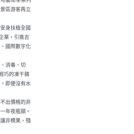
夜地藝術季系列
口景區游客再立
安身扶植全國
企業，引進吉
）、國際數字化
、消毒、切
輕巧的凍干蘋
巧，即便沒有水
不出價格的非
的一年夜瓶頸。
，讓非標果、殘