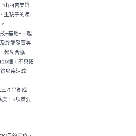
”山西吉美鮮
，生孩子的凍
破。
技+基地+一起
工及終端發賣等
一起配合協
120個，不只拓
身得以疾速成
一二三產平衡成
季度，8項重要
二。
”的目的定位，