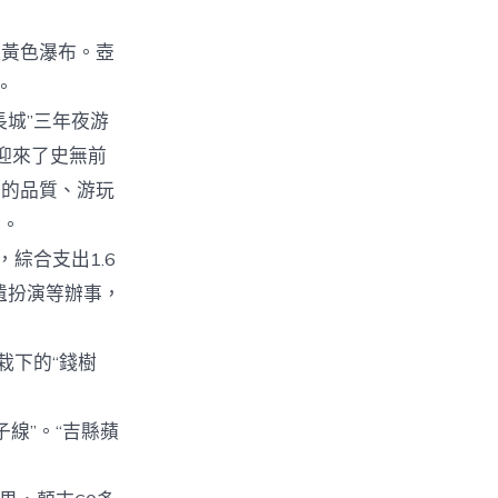
黃色瀑布。壺
。
城”三年夜游
迎來了史無前
西的品質、游玩
斷。
綜合支出1.6
遺扮演等辦事，
栽下的“錢樹
線”。“吉縣蘋