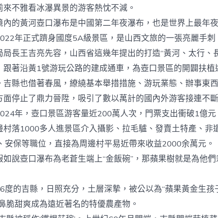
中
前來不雅看冰瀑異景的游客熱忱不減。
的黃河壺口瀑布是中國第二年夜瀑布，也是世界上最年夜
022年正式躋身國度5A級景區，是山西文旅的一張亮麗手刺
長王吉亮先容，山西省這幾年提出的打造“黃河、太行、長
，跟著沿黃1號游玩公路的建成通車，為壺口景區的開闢扶植
。吉縣也借著春風，繚繞基本舉措措施、游玩業態、辦事東
方面停止了鼎力晉陞，吸引了數以萬計的國內外游客接連不
4年，壺口景區游客量近200萬人次，門票支出衝破1億元，
邊村落1000多人進景區介入攝影、拉毛驢、發賣土特產、非
、安保等職位，直接為周邊村平易近帶來收益2000余萬元。
說壺口瀑布為老蒼生端上“金飯碗”，那蘋果樹就是為他們
度的吉縣，日照充分，土層深摯，被公以為“蘋果黃金生孩子
噴鼻脆甜爽成為遠近著名的特優農產物。