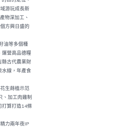
全域游玩成長新
農產物深加工、
一個方興日盛的
籽油等多個種
、運營高品德糧
吉縣古代農業財
流水線，年產食
花生蒔植示范
只、加工肉雞制
打算打造14條
力兩年夜IP