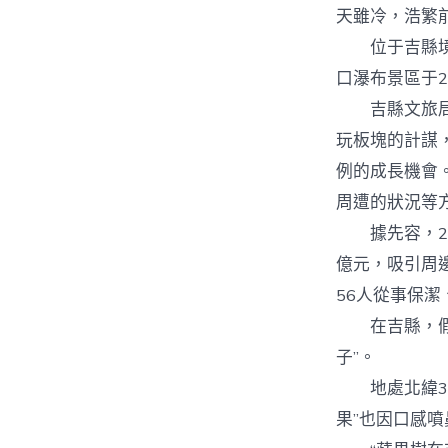
天雖冷，浩繁
位于吉縣境內
口瀑布景區于2
吉縣文旅局局
玩板塊的計謀
例的成長機會
周遭的狀況等
據先容，202
億元，吸引周
56人從事保潔
在吉縣，假如
子”。
地處北緯36
果”也因口感