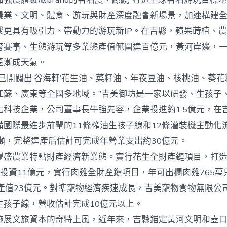
農業、文明、體育、游玩與財產深度融會新場景，加速構建
成更具有吸引力、帶動力的游玩新IP。在吉縣，蘋果蒔植、
育賽事、生態游玩等多業態產值範圍達百億元，黃河岸邊，
區漸成天氣。
開闢出‘谷海軒’花生油、菜籽油、年夜豆油、核桃油、葵花
江蘇、廣東等全國多地域。”吉美御坊是一家以研發、生孩子
化科技企業，公司董事長牛強先容，企業投進約1.5億元，在
備國際最進步前輩的11條榨油生孩子線和12條灌裝機主動化
萬噸，完整達產后估計可完成年營業支出約30億元。
農業特點財產經濟新業態。實行花生全財產鏈項目，打造
投資11億元，實行肉雞全財產鏈項目，年可出欄肉雞765萬
產值23億元。對準寵物經濟疾速成長，吉美寵物食物無限公司
生孩子線，營收估計完成10億元以上。
文旅資本的奇特上風，近年來，吉縣錨定黃河文明和壺口精