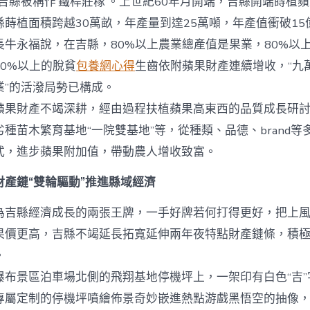
縣被稱作‘鐵桿莊稼’。上世紀60年月開端，吉縣開端蒔植蘋
蒔植面積跨越30萬畝，年產量到達25萬噸，年產值衝破15
長牛永福說，在吉縣，80%以上農業總產值是果業，80%以
0%以上的脫貧
包養網心得
生齒依附蘋果財產連續增收，“九
業”的活潑局勢已構成。
財產不竭深耕，經由過程扶植蘋果高東西的品質成長研討
種苗木繁育基地“一院雙基地”等，從種類、品德、brand等
式，進步蘋果附加值，帶動農人增收致富。
財產鏈“雙輪驅動”推進縣域經濟
為吉縣經濟成長的兩張王牌，一手好牌若何打得更好，把上
果價更高，吉縣不竭延長拓寬延伸兩年夜特點財產鏈條，積
。
景區泊車場北側的飛翔基地停機坪上，一架印有白色“吉”
專屬定制的停機坪噴繪佈景奇妙嵌進熱點游戲黑悟空的抽像，“