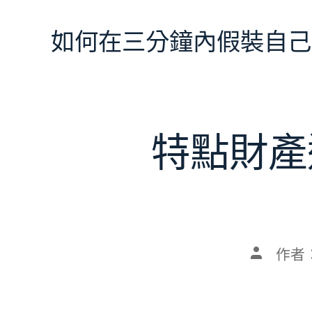
跳
至
如何在三分鐘內假裝自己
主
要
內
容
特點財產
文
作者
章
作
者