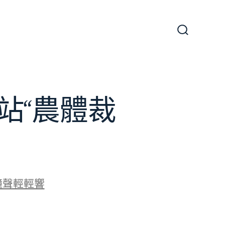
搜
尋
切
換
開
關
站“農體裁
鐘聲輕輕響