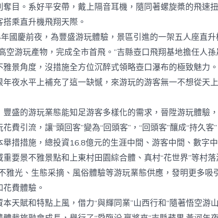
別奪目。系好平安帶，戴上隔音耳機，隨同著螺旋槳的飛速
客搭乘直升機飛翔天際。
4年國慶前夜，為豐盛游玩體驗，景區引進的一架五人座直升
瀑布高空游玩產物，完成全市首飛。”吉縣壺口飛翔基地擔任人
不雅景角度，沒措施全方位沉醉式領略壺口瀑布的極致魅力
很年夜水平上補充了這一缺憾，來游玩的游客無一不想從天
盛的游玩業態能知足游客多樣化的需求，晉陞游玩體驗，
花費引流，讓“頭回客”變為“回頭客”，“回頭客”釀成“持久客
本舉措措施，總投資16.8億元的生涯中間、游客中間、數字
域重要景不雅景點和上東村田園綜合體、真村“花世界”等村落
閑不雅光、生態采摘、風俗體驗等游玩業態供應，發明更多吸
和花費體驗。
天賦和特點上風，借力“與輝同業”山西行和“隨著悟空游山