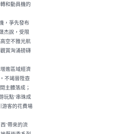
扭轉和動員機的
機，爭先發布
孫晟杰說，受限
。高空不雅光航
上觀賞洶涌磅礴
增進區域經濟
”。不竭晉陞壺
中間主體落成；
游玩點“串珠成
引游客的花費場
西”帶來的流