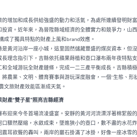
財
產
進
濟的增加和成長供給強盛的動力和活氣，為處所連續發明財
級
打
和投資。近年來，為晉陞縣域經濟的全體實力和競爭力，山西
造
構成了獨具特點的財產上風和brand效應。
查
包
黃河沿岸一座小城，這里固然儲藏豐盛的煤炭資本，但沒
養
成長理念指引下，吉縣依托蘋果蒔植和壺口瀑布兩年夜特點
網
站
工和全域游玩全財產鏈條，完成一二三產平衡成長。吉縣積
“農
，將農業、文明、體育賽事與游玩深度融會，一個“生態、形
體
裁
的農文旅財產效能區漸成天氣。
旅”
效
財產“雙子星”照亮吉縣經濟
能
區
瀑布迎來今冬首場流凌盛宴。安靜的黃河河流漂浮著棉絮般
_
中
河口驟然壓縮，水斂成束，墜進狹小的壺口，數不盡的水花
國
回震耳欲聾的轟叫，兩岸的巖石掛滿了冰掛，好像一座冰雪
網〉