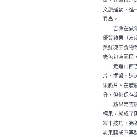
量，連續推進農
文旅運動，進
異高。
吉縣在做年夜
優質蘋果（尺
美鮮凍干食物
綠色包裝園區
走進山西吉美
片、擺盤、速
果脆片。在體
分，但仍保存
蘋果是吉縣的
標果，就成了
凍干技巧，完
次果釀成不再愁