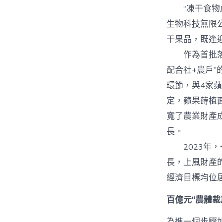
“凍干食物處
生物科技無限
干果品，既逢
作為首批落戶
配合社+農戶
環節，與4家
定，蘋果蒔植面
寬了農業財產
長。
2023年，一
長，上風財產
經濟目標均位居
百億元“農體裁
為進一個步驟加