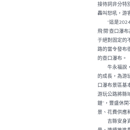
接待詞非分特
轟叫怒吼，游
“這是202
飛‘閱’壺口
于絕對固定的
路的當令發布
的壺口瀑布。
牛永福說，豐
的成長，為游玩
口瀑布景區基
游玩公路將縣
鏈”，豐盛休
景、花費供應
吉縣安身資本