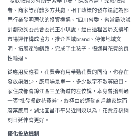
“發放花費券有助于繁華市場、擴展內需，完成花費
者、商家等群體多方共贏，相干政策的發布還能為部
門行業發明潛伏的投資機遇。”四川省委、省當局決議
計劃徵詢委員會委員王小琪說，經由過程當局支撐和
市場運作構成協力，推介區域brand、傳佈地域文
明、拓展產物銷路，完成了生孩子、暢通與花費的良
性輪迴。
從應用反應看，花費券有用帶動花費的同時，也存在
發放渠道少、應用場景單一、多少數字不敷等題目。
家住成都會錦江區三圣街道的左佼說，本身曾搶到過
一張“批發餐飲花費券”，終極由於運動商戶離家遠而
廢棄應用。湖北宜昌市平易近閆姣以為，花費券核銷
刻日延伸會更好。
優化投放機制