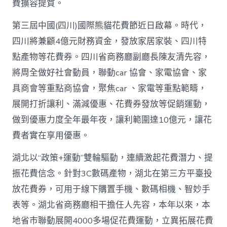
高
費擴容提質。
潮
_
第三屆中國(四川)國際熊貓花費節近日啟幕。時代，
中
四川將兼顧4億元財務資金，發放家居家裝、四川特
國
網〉
點產物等花費券。四川省商務廳副廳長陳友清先容，
中
將周全做好社會動員，聯動car 協會、家電協會、家
具商會等重點商協會，聚焦car 、家電等重點範疇，
展開打折讓利、滿減優惠、花費券發放等促銷運動，
做到優惠力度全年最年夜，讓利範圍達10億元，讓花
費者實在享用優惠。
湖北以“政策+運動”雙輪驅動，連續激起花費潛力、提
振花費信念。針對3C數碼產物，湖北在第三方平臺投
放花費券，可用于線下購置手機、數碼相機、智妙手
表等。湖北省商務廳相干擔任人先容，本年以來，本
地省市聯動展開4000多場促花費運動，立異拓展花費