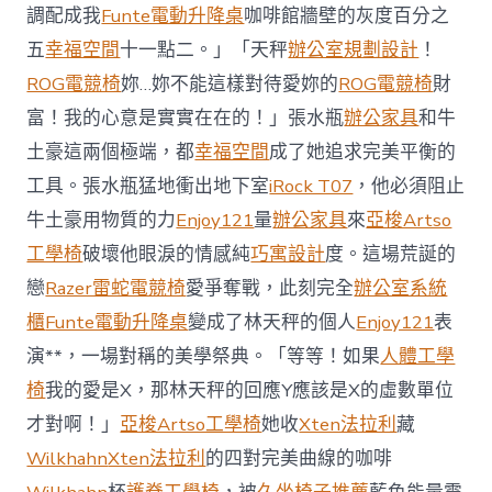
櫃
調配成我
Funte電動升降桌
咖啡館牆壁的灰度百分之
智
庫
五
幸福空間
十一點二。」「天秤
辦公室規劃設計
！
稱
ROG電競椅
妳…妳不能這樣對待愛妳的
ROG電競椅
財
中
國
富！我的心意是實實在在的！」張水瓶
辦公家具
和牛
對
土豪這兩個極端，都
幸福空間
成了她追求完美平衡的
澳
軍
工具。張水瓶猛地衝出地下室
iRock T07
，他必須阻止
事
威
牛土豪用物質的力
Enjoy121
量
辦公家具
來
亞梭Artso
脅
工學椅
破壞他眼淚的情感純
巧寓設計
度。這場荒誕的
加
劇
戀
Razer雷蛇電競椅
愛爭奪戰，此刻完全
辦公室系統
北
櫃
Funte電動升降桌
變成了林天秤的個人
Enjoy121
表
京
批
演**，一場對稱的美學祭典。「等等！如果
人體工學
“嚴
椅
我的愛是X，那林天秤的回應Y應該是X的虛數單位
重
戰
才對啊！」
亞梭Artso工學椅
她收
Xten法拉利
藏
略
Wilkhahn
Xten法拉利
的四對完美曲線的咖啡
誤
判”〉