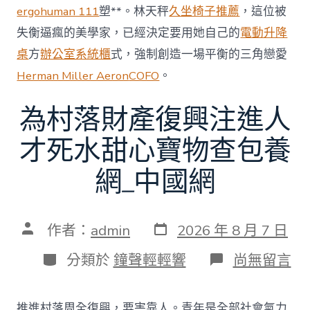
ergohuman 111
塑**。林天秤
久坐椅子推薦
，這位被
失衡逼瘋的美學家，已經決定要用她自己的
電動升降
桌
方
辦公室系統櫃
式，強制創造一場平衡的三角戀愛
Herman Miller Aeron
COFO
。
為村落財產復興注進人
才死水甜心寶物查包養
網_中國網
發
文
作者：
admin
2026 年 8 月 7 日
表
章
日
作
分
在
分類於
鐘聲輕輕響
尚無留言
期
者
類
〈為
村
落
推進村落周全復興，要害靠人。青年是全部社會氣力