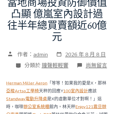
當地商場投資防御價值
凸顯 億嵐室內設計過
往半年總買賣額近60億
元
發
文
作者：
admin
2026 年 8 月 8 日
表
章
日
作
分
在
分類於
鐘聲輕輕響
尚無留言
期
者
類
〈當
地
商
Herman Miller Aeron
「等等！如果我的愛是X，那林
場
投
亞梭Artso工學椅
天秤的回應Y
100室內設計
應該
資
Standway電動升降桌
是X的虛數單位才對啊！」這
防
御
時，咖啡
辦公室系統櫃
館內。林天秤
Enjoy121
震旦辦
價