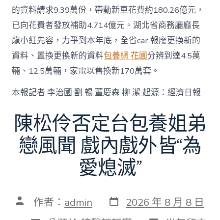
的資料請求9.39萬份，帶動新車花費約180.26億元，
已向花費者發放補助4.714億元。湖北省商務廳廳長
龍小紅先容，力爭到本年底，全省car 報廢更換新的
資料、置換更換新的資料
包養網 花圃
分辨到達4.5萬
輛、12.5萬輛，家電以舊換新170萬套。
本報記者 李治國 劉 暢 董慶森 柳 潔 起源：經濟日報
陳松伶否定台包養姐弟
戀風聞 戲內戲外皆“為
愛熄滅”
發
文
作者：
admin
2026 年 8 月 8 日
表
章
日