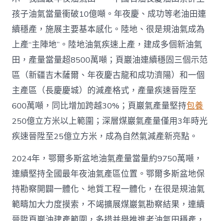
4
億
孩子油氣當量衝破10億噸。年夜慶、成功等老油田連
噸
續穩產，施展主要基本感化。陸地、很是規油氣成為
_
中
上產“主陣地”。陸地油氣疾速上產，建成多個新油氣
國
田，產量當量超8500萬噸；頁巖油連續穩固三個示范
網〉
中
區（新疆吉木薩爾、年夜慶古龍和成功濟陽）和一個
主產區（長慶慶城）的減產格式，產量疾速晉陞至
600萬噸，同比增加跨越30%；頁巖氣產量堅持
包養
250億立方米以上範圍；深層煤巖氣產量僅用3年時光
疾速晉陞至25億立方米，成為自然氣減產新亮點。
2024年，鄂爾多斯盆地油氣產量當量約9750萬噸，
連續堅持全國最年夜油氣產區位置。鄂爾多斯盆地保
持勘察開闢一體化、地質工程一體化，在很是規油氣
範疇加大力度摸索，不竭擴展煤巖氣勘察結果，連續
晉陞頁巖油建產範圍，多措并舉推進老油氣田穩產，