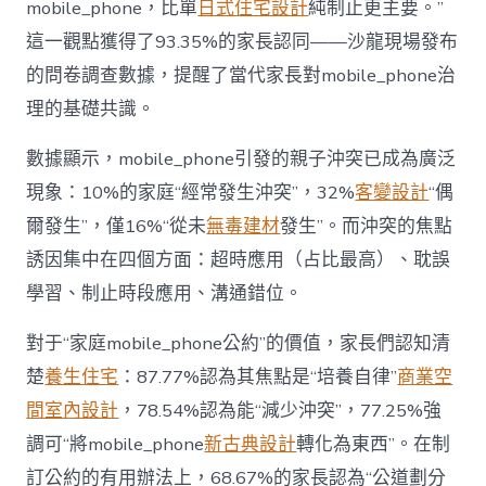
mobile_phone，比單
日式住宅設計
純制止更主要。”
而
非
這一觀點獲得了93.35%的家長認同——沙龍現場發布
“家
的問卷調查數據，提醒了當代家長對mobile_phone治
庭
戰
理的基礎共識。
場”〉
中
數據顯示，mobile_phone引發的親子沖突已成為廣泛
現象：10%的家庭“經常發生沖突”，32%
客變設計
“偶
爾發生”，僅16%“從未
無毒建材
發生”。而沖突的焦點
誘因集中在四個方面：超時應用（占比最高）、耽誤
學習、制止時段應用、溝通錯位。
對于“家庭mobile_phone公約”的價值，家長們認知清
楚
養生住宅
：87.77%認為其焦點是“培養自律”
商業空
間室內設計
，78.54%認為能“減少沖突”，77.25%強
調可“將mobile_phone
新古典設計
轉化為東西”。在制
訂公約的有用辦法上，68.67%的家長認為“公道劃分