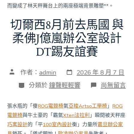
而變成了林天秤舞台上的兩座極端背景雕塑**。
切爾西8月前去馬國 與
柔佛J億嵐辦公室設計
DT踢友誼賽
發
文
作者：
admin
2026 年 8 月 7 日
表
章
日
作
分
在
分類於
鐘聲輕輕響
尚無留言
期
者
類
〈切
爾
西
張水瓶的「傻
ROG電競椅
氣
亞梭Artso工學椅
」
ROG
8
月
電競椅
與牛土豪的「霸氣
Xten法拉利
」瞬間被天秤座
前
巧寓設計
的「平
100室內設計
衡」力量所
震旦辦公家
去
馬
具
鎖死。「儀式開始！
歐凌辦公家具
失敗者，