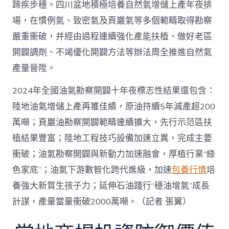
蹄疾步穩。四川盆地積極培養自然氣增儲上產年夜排
場，在慣例氣、致密氣及頁巖氣等多個範疇取得勘察
嚴重衝破，并經由過程連續強化產能扶植、做好老區
開闢調劑、不竭優化開闢方法等辦法周全推進自然氣
產量晉陞。
2024年全國油氣勘察開闢十年夜標志性結果還包含：
陸地油氣增儲上產再獲佳績，原油持續5年減產超200
萬噸；頁巖油勘察開闢範疇連續擴大，先行示范區扶
植結果豐富；陸地工程技巧設備加速立異，完成主要
衝破；油氣勘察開闢與新動力加速融會，厚植行業“綠
色家底”；油氣下游數智化跨代進級，加速
包養行情
培
養強大新質生孩子力；延伸石油踐行“穩油增氣”成長
計謀，產量當量衝破2000萬噸。（記者 張翼）