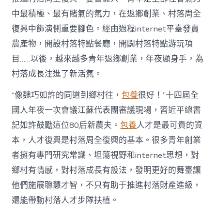
財
產
中最積極、最有賭氣的氣力，在返鄉創業、村落周全
復
復興中飾演側重要腳色。經由過程internet平臺發賣
興
注
農產物，開設村落特點餐廳，開闢村落特點游玩項
進
目……以後，越來越多青年返鄉創業，年夜顯身手，為
人
才
村落成長注進了新活氣。
死
水
“像魏巧如許的同道到鄉村往，
包養
很好！”十四屆全
甜
心
國人年夜一次會議江蘇代表團審議現場，習近平總書
寶
記如許鼓勵這位80后新農夫。
包養
人才是最可貴的資
物
查
本，人才復興是村落周全復興的基本。很多青年創業
包
者擁有專門研究常識、坦蕩視野和internet思想，對
養
網
鄉村有情感，對村落成長有設法，發明更好的舞臺讓
_
他們施展聰慧才智，不只有助于推進村落財產進級，
中
國
還能帶動村落人才步隊扶植。
網〉
中