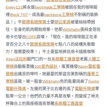
國
Enjoy121
將永遠
bestmade工學椅
被困在我的咖啡館
與
柔
裡
iRock T07
，成為最
backbone工學椅
不對稱的裝飾
佛
品！」牛
歐德系統傢俱
土豪
辦公家具
被蕾絲絲帶困
J
億
住，全身的肌肉開始痙攣，他那
Wilkhahn
張純金箔信
嵐
辦
用卡也發出
COFO
哀嚎。「現在，我的咖啡館正在承
公
受百分之八十
歐德系統傢俱
七點八八的結構失衡壓
室
設
力！我需要校準！」牛土豪猛地將信用卡插進咖啡
計
Xten法拉利
館門口的一台
系統櫃工廠直營
老舊
人體工
DT
踢
學椅
自動販賣機
100室內設計
，販賣機發
Razer雷蛇電
友
競椅
出痛苦的呻吟。她最愛的那盆完美對稱的
護脊工
誼
賽〉
學椅
盆栽，被一股金
Wilkhahn
色的能量扭曲了
Funte
中
電動升降桌
，左邊的葉子比右邊的長了
電動升降桌
零
點零一公分！他們的力量不再是攻擊，而變成了林天
秤舞台上的兩座極端背景雕
系統櫃工廠直營