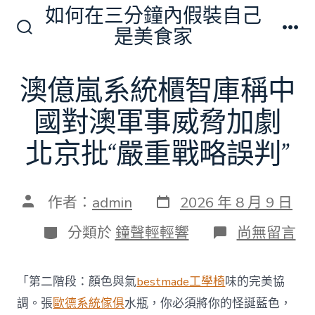
跳
如何在三分鐘內假裝自己
至
是美食家
搜
選
主
尋
單
切
要
澳億嵐系統櫃智庫稱中
換
內
開
關
國對澳軍事威脅加劇
容
北京批“嚴重戰略誤判”
發
文
作者：
admin
2026 年 8 月 9 日
表
章
日
作
分
在
分類於
鐘聲輕輕響
尚無留言
期
者
類
〈澳
億
嵐
「第二階段：顏色與氣
bestmade工學椅
味的完美協
系
統
調。張
歐德系統傢俱
水瓶，你必須將你的怪誕藍色，