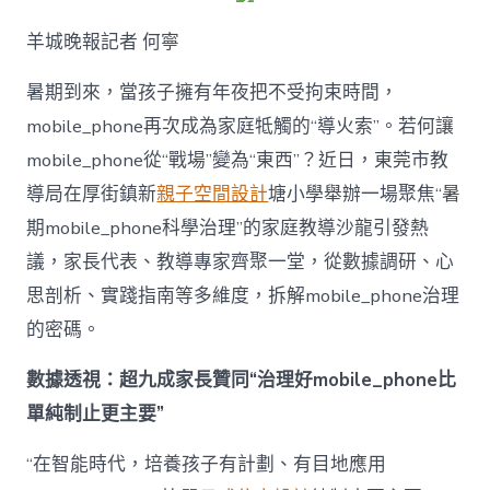
解
暑
羊城晚報記者 何寧
期
mobile_ph
治
暑期到來，當孩子擁有年夜把不受拘束時間，
理
mobile_phone再次成為家庭牴觸的“導火索”。若何讓
難
題？
mobile_phone從“戰場”變為“東西”？近日，東莞市教
讓
導局在厚街鎮新
親子空間設計
塘小學舉辦一場聚焦“暑
mobilJIUYI
俱
期mobile_phone科學治理”的家庭教導沙龍引發熱
意
議，家長代表、教導專家齊聚一堂，從數據調研、心
空
間
思剖析、實踐指南等多維度，拆解mobile_phone治理
設
計
的密碼。
e_phone
成
數據透視：超九成家長贊同“治理好mobile_phone比
為
單純制止更主要”
“成
長
東
“在智能時代，培養孩子有計劃、有目地應用
西”，