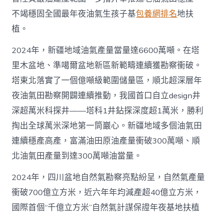
不竭穩固全國最年夜油氣生孩子基
包養網排名
地扶
植。
2024年，新疆地域油氣產量當量達6600萬噸。在塔
里木盆地、準噶爾盆地新區新範疇連續獲勘察衝破。
塔東北落實了一個億噸級範圍儲量區，順北超深層年
夜油氣田勘察開闢連續推動，我國首口自立design井
深超萬米科探井——塔科1井鉆探深度超1萬米，勝利
掏出全球萬米深地第一筒巖心。新疆地域多個油氣田
連續穩產高產，富滿油田原油產量衝破300萬噸、順
北油氣田產量到達300萬噸油當量。
2024年，四川盆地自然氣勘察亮點紛呈，自然氣產量
衝破700億立方米，近六年年均減產超40億立方米，
國際首個“千億立方米”自然氣計謀保證年夜基地扶植