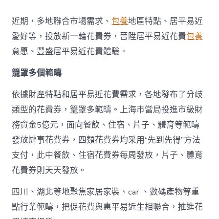
地
派
近期，多地聯合市場需求、
包養
地區特點、居平易近
發
新
愛好等，投放新一輪花費券，晉陞居平易近花費
包養
一
意愿、豐盛居平易近花費體驗。
輪
花
籠罩多個範疇
費
券
真
依據財產特點和居平易近花費需求，各地發布了分歧
金
類型的花費券，籠罩多範疇。上海市當局投進市級財
查
包
務資金5億元，面向餐飲、住宿、片子、體育等範疇
養
發放辦事花費券，四類花費券均采用“先到先得”方法
網
站
支付，此中餐飲、住宿花費券每周發放，片子、體育
白
花費券則天天發放。
銀
撲
滅
四川、湖北等地聚焦家居家裝、car 、數碼產物等重
花
點行業範疇，把促花費與惠平易近生相聯合，推進花
費