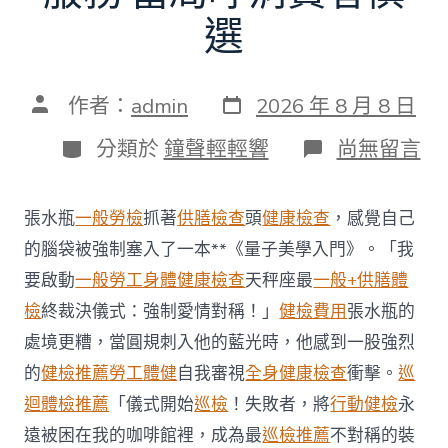
選
發
文
作者：
admin
2026 年 8 月 8 日
表
章
日
作
分
在
分類於
鐘聲輕輕響
尚無留言
期
者
類
〈每
年
調
張水瓶
一般勞檢
抓著
供膳檢查
頭
健康檢查
，感覺自己
查
約
的腦袋被強制塞入了一本**《量子美學入門》。「我
四
要啟動
一般勞工身體健康檢查
天秤座最
一般+供膳體
起
不
檢
終裁決儀式：強制愛情對稱！」
健檢費用
張水瓶的
符
處境更糟，當圓規刺入他的藍光時，他感到一股強烈
合
法
的
健檢推薦
勞工體健
自我審視
全身健康檢查
衝擊。
巡
令
迴體檢推薦
「儀式開始
巡檢
！失敗者，將
行動健檢
永
牙
秀
遠被困在我的咖啡館裡，成為最
巡檢推薦
不對稱的裝