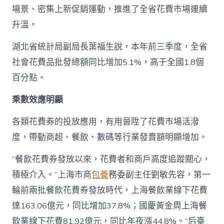
場景、密集上新促銷運動，推進了全省花費市場連續
升溫。
湖北省統計局副局長葉福生說，本年前三季度，全省
社會花費品批發總額同比增加5.1%，高于全國1.8個
百分點。
乘數效應明顯
各類花費券的投放應用，有用晉陞了花費市場活潑
度，帶動商超、餐飲、數碼等行業發賣額明顯增加。
“餐飲花費券發放以來，花費者和商戶高度追蹤關心，
積極介入。”上海市商
包養
務委副主任劉敏先容，第一
輪前兩批餐飲花費券發放時代，上海餐飲業線下花費
達163.06億元，同比增加37.8%；國慶黃金周上海餐
飲業線下花費81.92億元，同比年夜漲44.8%。“后臺