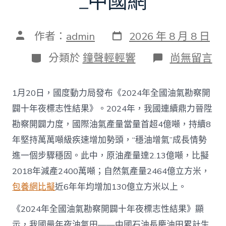
_中國網
發
文
作者：
admin
2026 年 8 月 8 日
表
章
日
作
分
在
分類於
鐘聲輕輕響
尚無留言
期
者
類
〈往
年
國
1月20日，國度動力局發布《2024年全國油氣勘察開
際
油
闢十年夜標志性結果》。2024年，我國連續鼎力晉陞
氣
勘察開闢力度，國際油氣產量當量首超4億噸，持續8
查
包
年堅持萬萬噸級疾速增加勢頭，“穩油增氣”成長情勢
養
進一個步驟穩固。此中，原油產量達2.13億噸，比擬
app
產
2018年減產2400萬噸；自然氣產量2464億立方米，
量
包養網比擬
近6年年均增加130億立方米以上。
當
量
首
《2024年全國油氣勘察開闢十年夜標志性結果》顯
超
示，我國最年夜油氣田——中國石油長慶油田累計生