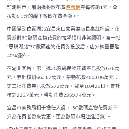
監測顯示，前兩批餐飲花費
包養網
券每核銷1元，會
拉動5.1元的線下餐飲花費金額。”
中國變動位置湖北宜昌東山營業廳店長高紅梅說，花
費券對3C數碼產物花費的拉舉措用非常顯明，第一批
“惠購湖北”3C數碼產物花費券投放后，店外銷量晉陞
40%擺佈。
在湖北宜昌，第一批3C數碼產物花費券已投放676萬
元，累計核銷663.57萬元，帶動花費4503.06萬元；
第二批花費券已投放272萬元，截至10月28日，累計
核銷226.7萬元，帶動花費2359.74萬元。
宜昌市商務局相干擔任人說，“3C數碼產物花費券不
只為花費者帶來實惠，更為數碼市場注進活氣”。