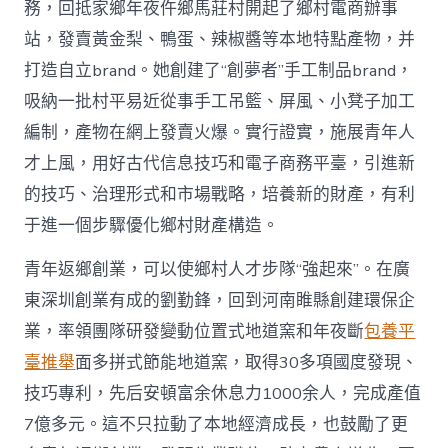
務，回抵家鄉年夜仵鄉馬莊村開起了鄉村電商辦事
站，發賣黃金梨、鴨蛋、辣椒醬等本地特點產物，并
打造自立brand。她創建了“創夢者”手工制品brand，
吸納一批村平易近從事手工吊籃、屏風、小凳子加工
編制，產物在網上發賣火爆。實行證實，施展青年人
才上風，用好古代信息技巧和電子商務平臺，引進新
的技巧、治理形式和市場戰略，培養新的財產，有利
于進一個步驟優化鄉村財產構造。
青年返鄉創業，可以使鄉村人才步隊“強起來”。在廣
東深圳創業有成的劉勤鋒，回到河南睢縣創建環保企
業，率領團隊研發變動位置式地道窯和年夜斷
包養平
臺推舉
面多拼式節能地道窯，取得30多項國度發現、
技巧專利，先后安頓富余休息力1000余人，完成產值
7億多元。這不只拉動了本地經濟成長，也鼓勵了更