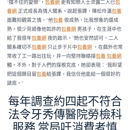
“擋不住的愛戀”，
包養網
更有知戀人士流露二人已
包
養網
正式成長為情人關系。說起張鐸，陳松伶滿
包養
面難抑觀賞之情，“他
包養
很成熟，比我想象的還成
熟。很少見過像他如許的
包養網
男孩子，在生涯中也
給了我很年
包養網
夜的啟示。”她也安然認可，二人
關系確切不
包養網
只止步于片中
包養網
，在戲外也常
常收了工一路出往玩，并一向堅持聯絡接
包養
包養網
觸。不外，對于人們的探根究底，她卻表現：“我盼望
把這個題目留
包養
給張鐸，我信任他能給一個很好的
謎底。”
每年調查約四起不符合
法令牙秀傳醫院勞檢科
服務 當局吁消費者慎