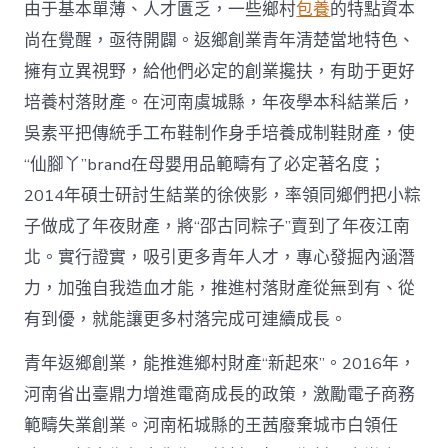
由于基本單薄、人才匱乏，一些鄉村
包養
的特點資本
尚在覺醒，亟待開闢。返鄉創業青年清楚當地特色、
擁有立異視野，給他們必定的創業攙扶，有助于更好
培養村落財產。在河南虞城縣，年夜學本科結業后，
吳素平把傳統手工布鞋制作身手培養成制鞋財產，使
“仙腳丫”brand在母嬰用品範疇有了必定著名度；
2014年碩士研討生結業的徐俠影，率領同鄉們把小粽
子做成了年夜財產，將“邵古同粽子”賣到了年夜江南
北。實行證實，吸引更多青年人才，專心發掘內涵潛
力，加強自我造血才能，推進村落財產從無到有、從
有到優，就能讓更多村落完成可連續成長。
青年返鄉創業，能推進鄉村財產“新起來”。2016年，
河南省出臺鼎力增進電商成長的政策，激勵電子商務
範疇失業創業。河南柘城縣的王茜廢棄城市白領任