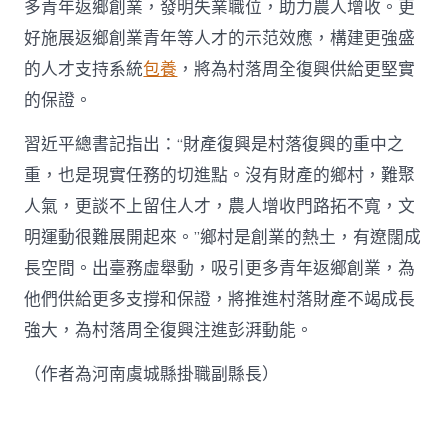
多青年返鄉創業，發明失業職位，助力農人增收。更
好施展返鄉創業青年等人才的示范效應，構建更強盛
的人才支持系統
包養
，將為村落周全復興供給更堅實
的保證。
習近平總書記指出：“財產復興是村落復興的重中之
重，也是現實任務的切進點。沒有財產的鄉村，難聚
人氣，更談不上留住人才，農人增收門路拓不寬，文
明運動很難展開起來。”鄉村是創業的熱土，有遼闊成
長空間。出臺務虛舉動，吸引更多青年返鄉創業，為
他們供給更多支撐和保證，將推進村落財產不竭成長
強大，為村落周全復興注進彭湃動能。
（作者為河南虞城縣掛職副縣長）