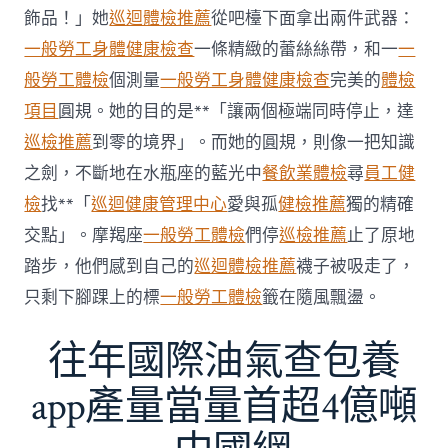
傳
醫
飾品！」她
巡迴體檢推薦
從吧檯下面拿出兩件武器：
院
一般勞工身體健康檢查
一條精緻的蕾絲絲帶，和一
一
勞
檢
般勞工體檢
個測量
一般勞工身體健康檢查
完美的
體檢
科
項目
圓規。她的目的是**「讓兩個極端同時停止，達
服
務
巡檢推薦
到零的境界」。而她的圓規，則像一把知識
當
之劍，不斷地在水瓶座的藍光中
餐飲業體檢
尋
員工健
局
吁
檢
找**「
巡迴健康管理中心
愛與孤
健檢推薦
獨的精確
消
交點」。摩羯座
一般勞工體檢
們停
巡檢推薦
止了原地
費
者
踏步，他們感到自己的
巡迴體檢推薦
襪子被吸走了，
慎
只剩下腳踝上的標
一般勞工體檢
籤在隨風飄盪。
選〉
中
往年國際油氣查包養
app產量當量首超4億噸