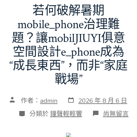
若何破解暑期
mobile_phone治理難
題？讓mobilJIUYI俱意
空間設計e_phone成為
“成長東西”，而非“家庭
戰場”
發
文
作者：
admin
2026 年 8 月 6 日
表
章
日
作
分
在
分類於
鐘聲輕輕響
尚無留言
期
者
類
〈若
何
破