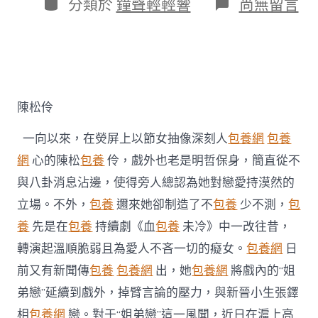
作
分
在
分類於
鐘聲輕輕響
尚無留言
期
者
類
〈陳
松
伶
否
定
台
包
陳松伶
養
姐
一向以來，在熒屏上以節女抽像深刻人
包養網
包養
弟
戀
網
心的陳松
包養
伶，戲外也老是明哲保身，簡直從不
風
與八卦消息沾邊，使得旁人總認為她對戀愛持漠然的
聞
戲
立場。不外，
包養
邇來她卻制造了不
包養
少不測，
包
內
養
先是在
包養
持續劇《血
包養
未冷》中一改往昔，
戲
外
轉演起溫順脆弱且為愛人不吝一切的癡女。
包養網
日
皆
前又有新聞傳
包養
包養網
出，她
包養網
將戲內的“姐
“為
愛
弟戀”延續到戲外，掉臂言論的壓力，與新晉小生張鐸
熄
滅”〉
相
包養網
戀。對于“姐弟戀”這一風聞，近日在滬上高