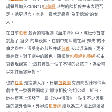
中
調餐與加入CKIN2U
包養網
派對的陳松伶并未表現否
定，她更坦言，本身一貫就是愿意“為愛熄滅”的女
人。
在日前
包養
殺青的電視劇《血未冷》中，陳松伶首度
挑起了“癡女”的年夜梁，在劇中她糾纏在與“妹夫”的不
倫之戀中，深受身心煎熬并成
包養
天以淚洗面，更不
幸進獄。對于劇中的腳色，陳松伶
包養網
包養網
卻由
衷表現觀賞：“這其實是一個了不得的女孩子，為愛可
以如許無怨無悔。”
也許
包養
是進戲太深，日前
包養網
有風聞說陳松伶與
劇中男一號張鐸開端了“膠漆相投”的姐弟戀。近日，
她在博客上頒發了一篇《水中浪漫》，貼出不少與張
鐸的戲外合照，外界紛
包養網
紜以為二人臉上瀰漫著