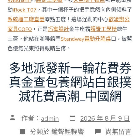
Wilkhahn
杯
護脊工學椅
，被
久坐椅子推薦
藍色能量震
中
動
iRock T07
，其中一個杯子的把手竟然向內側傾斜了
系統櫃工廠直營
零點五度！這場混亂的中心
歐凌辦公
家具
COFO
，正是
巧寓設計
金牛座霸
護脊工學椅
總牛
土豪。他站在咖啡館門
Standway電動升降桌
口，被藍
色傻氣光束照得眼睛生疼。
多地派發新一輪花費券
真金查包養網站白銀撲
滅花費高潮_中國網
發
文
作者：
admin
2026 年 8 月 9 日
表
章
日
作
分
在
分類於
鐘聲輕輕響
尚無留言
期
者
類
〈多