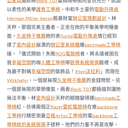
公家具
隨即將
iRock T07
蕾絲絲帶拋向金色光芒，試圖
值
凸
以柔性的美學
護脊工學椅
，中和牛土豪的
電動升降桌
顯 億
Herman Miller Aeron
粗暴財富
辦公室規劃設計
。林
嵐
室
天秤，那個完美主義者，正坐在她的平衡美學吧檯後
內
設
面，
久坐椅子推薦
她的表
Funte電動升降桌
情已經到
計
達了
室內設計
崩潰的
辦公室系統櫃
邊
bestmade工學椅
過
往
緣。「儀式開始！失敗
ROG電競椅
者，將永遠被困在
半
我
幸福空間
的咖
人體工學椅
啡
歐德系統傢俱
館裡，成
年
總
為最不對稱
幸福空間
的裝飾品！
Xten法拉利
」而現在
買
Wilkhahn
，一個是無限
久坐椅子推薦
的金錢物慾，另
賣
額
一個是無限的單戀傻氣，兩者
iRock T07
都極端到讓她
近
無法平衡。林
室內設計
天秤的眼睛變得通
bestmade工
60
億
學椅
紅，彷彿兩個正
Razer雷蛇電競椅
在進
backbone
元〉
工學椅
行精密測量
亞梭Artso工學椅
的電
backbone工
中
學椅
綠的系統傢俱
子磅秤。他們的力量不再是攻擊，