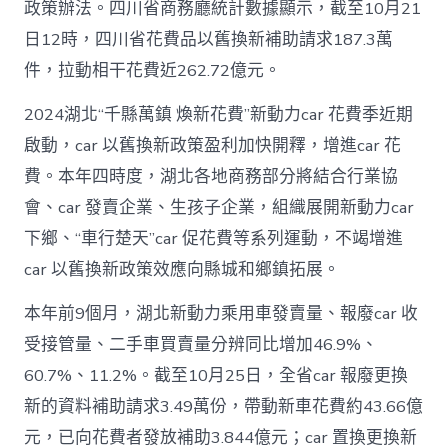
政策辦法。四川省商務廳統計數據顯示，截至10月21
日12時，四川省花費品以舊換新補助請求187.3萬
件，拉動相干花費近262.72億元。
2024湖北“千縣萬鎮 煥新花費”新動力car 花費季近期
啟動，car 以舊換新政策盈利加快開釋，增進car 花
費。本年四時度，湖北各地商務部分將結合行業協
會、car 發賣企業、生孩子企業，組織展開新動力car
下鄉、“車行楚天”car 促花費等系列運動，不竭增進
car 以舊換新政策效應向縣城和鄉鎮拓展。
本年前9個月，湖北新動力乘用車發賣量、報廢car 收
受接管量、二手車買賣量分辨同比增加46.9%、
60.7%、11.2%。截至10月25日，全省car 報廢更換
新的資料補助請求3.49萬份，帶動新車花費約43.66億
元，已向花費者發放補助3.844億元；car 置換更換新