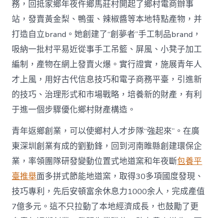
務，回抵家鄉年夜仵鄉馬莊村開起了鄉村電商辦事
站，發賣黃金梨、鴨蛋、辣椒醬等本地特點產物，并
打造自立brand。她創建了“創夢者”手工制品brand，
吸納一批村平易近從事手工吊籃、屏風、小凳子加工
編制，產物在網上發賣火爆。實行證實，施展青年人
才上風，用好古代信息技巧和電子商務平臺，引進新
的技巧、治理形式和市場戰略，培養新的財產，有利
于進一個步驟優化鄉村財產構造。
青年返鄉創業，可以使鄉村人才步隊“強起來”。在廣
東深圳創業有成的劉勤鋒，回到河南睢縣創建環保企
業，率領團隊研發變動位置式地道窯和年夜斷
包養平
臺推舉
面多拼式節能地道窯，取得30多項國度發現、
技巧專利，先后安頓富余休息力1000余人，完成產值
7億多元。這不只拉動了本地經濟成長，也鼓勵了更