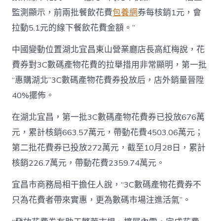
監測顯示，前兩批餐飲花費
包養網
券每核銷1元，會
拉動5.1元的線下餐飲花費金額。”
中國變動位置湖北宜昌東山營業廳店長高紅梅說，花
費券對3C數碼產物花費的拉舉措用非常顯明，第一批
“惠購湖北”3C數碼產物花費券投放后，店外銷量晉陞
40%擺佈。
在湖北宜昌，第一批3C數碼產物花費券已投放676萬
元，累計核銷663.57萬元，帶動花費4503.06萬元；
第二批花費券已投放272萬元，截至10月28日，累計
核銷226.7萬元，帶動花費2359.74萬元。
宜昌市商務局相干擔任人說，“3C數碼產物花費券不
只為花費者帶來實惠，更為數碼市場注進活氣”。