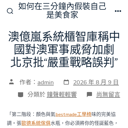
跳
如何在三分鐘內假裝自己
至
是美食家
搜
選
主
尋
單
切
要
澳億嵐系統櫃智庫稱中
換
內
開
關
國對澳軍事威脅加劇
容
北京批“嚴重戰略誤判”
發
文
作者：
admin
2026 年 8 月 9 日
表
章
日
作
分
在
分類於
鐘聲輕輕響
尚無留言
期
者
類
〈澳
億
嵐
「第二階段：顏色與氣
bestmade工學椅
味的完美協
系
統
調。張
歐德系統傢俱
水瓶，你必須將你的怪誕藍色，