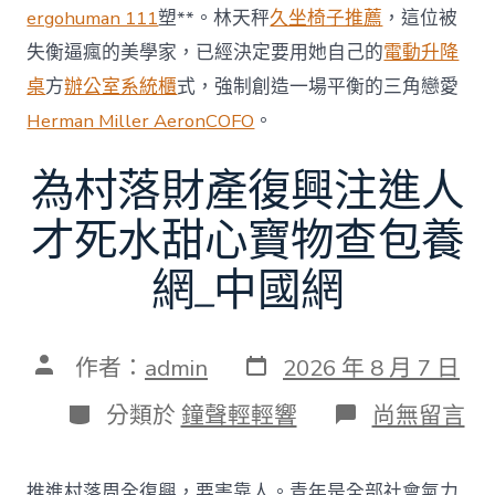
ergohuman 111
塑**。林天秤
久坐椅子推薦
，這位被
失衡逼瘋的美學家，已經決定要用她自己的
電動升降
桌
方
辦公室系統櫃
式，強制創造一場平衡的三角戀愛
Herman Miller Aeron
COFO
。
為村落財產復興注進人
才死水甜心寶物查包養
網_中國網
發
文
作者：
admin
2026 年 8 月 7 日
表
章
日
作
分
在
分類於
鐘聲輕輕響
尚無留言
期
者
類
〈為
村
落
推進村落周全復興，要害靠人。青年是全部社會氣力