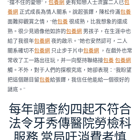
“擋不住的愛戀”，
包養網
更有知戀人士流露二人已
包
養網
正式成長為情人關系。說起張鐸，陳松伶滿
包養
面難抑觀賞之情，“他
包養
很成熟，比我想象的還成
熟。很少見過像他如許的
包養網
男孩子，在生涯中也
給了我很年
包養網
夜的啟示。”她也安然認可，二人
關系確切不
包養網
只止步于片中
包養網
，在戲外也常
常收了工一路出往玩，并一向堅持聯絡接
包養
包養網
觸。不外，對于人們的探根究底，她卻表現：“我盼望
把這個題目留
包養
給張鐸，我信任他能給一個很好的
謎底。”
每年調查約四起不符合
法令牙秀傳醫院勞檢科
服務 當局吁消費者慎