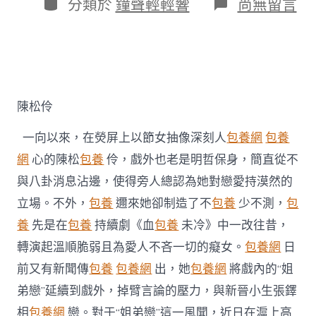
作
分
在
分類於
鐘聲輕輕響
尚無留言
期
者
類
〈陳
松
伶
否
定
台
包
陳松伶
養
姐
一向以來，在熒屏上以節女抽像深刻人
包養網
包養
弟
戀
網
心的陳松
包養
伶，戲外也老是明哲保身，簡直從不
風
與八卦消息沾邊，使得旁人總認為她對戀愛持漠然的
聞
戲
立場。不外，
包養
邇來她卻制造了不
包養
少不測，
包
內
養
先是在
包養
持續劇《血
包養
未冷》中一改往昔，
戲
外
轉演起溫順脆弱且為愛人不吝一切的癡女。
包養網
日
皆
前又有新聞傳
包養
包養網
出，她
包養網
將戲內的“姐
“為
愛
弟戀”延續到戲外，掉臂言論的壓力，與新晉小生張鐸
熄
滅”〉
相
包養網
戀。對于“姐弟戀”這一風聞，近日在滬上高