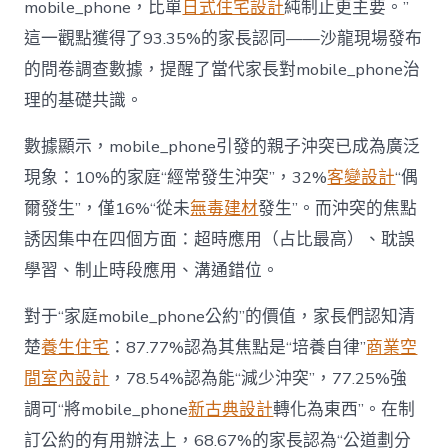
mobile_phone，比單
日式住宅設計
純制止更主要。”
而
非
這一觀點獲得了93.35%的家長認同——沙龍現場發布
“家
的問卷調查數據，提醒了當代家長對mobile_phone治
庭
戰
理的基礎共識。
場”〉
中
數據顯示，mobile_phone引發的親子沖突已成為廣泛
現象：10%的家庭“經常發生沖突”，32%
客變設計
“偶
爾發生”，僅16%“從未
無毒建材
發生”。而沖突的焦點
誘因集中在四個方面：超時應用（占比最高）、耽誤
學習、制止時段應用、溝通錯位。
對于“家庭mobile_phone公約”的價值，家長們認知清
楚
養生住宅
：87.77%認為其焦點是“培養自律”
商業空
間室內設計
，78.54%認為能“減少沖突”，77.25%強
調可“將mobile_phone
新古典設計
轉化為東西”。在制
訂公約的有用辦法上，68.67%的家長認為“公道劃分