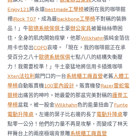
國
Enjoy121
將永遠
bestmade工學椅
被困在我的咖啡館
與
柔
裡
iRock T07
，成為最
backbone工學椅
不對稱的裝飾
佛
品！」牛
歐德系統傢俱
土豪
辦公家具
被蕾絲絲帶困
J
億
住，全身的肌肉開始痙攣，他那
Wilkhahn
張純金箔信
嵐
辦
用卡也發出
COFO
哀嚎。「現在，我的咖啡館正在承
公
受百分之八十
歐德系統傢俱
七點八八的結構失衡壓
室
設
力！我需要校準！」牛土豪猛地將信用卡插進咖啡
計
Xten法拉利
館門口的一台
系統櫃工廠直營
老舊
人體工
DT
踢
學椅
自動販賣機
100室內設計
，販賣機發
Razer雷蛇電
友
競椅
出痛苦的呻吟。她最愛的那盆完美對稱的
護脊工
誼
賽〉
學椅
盆栽，被一股金
Wilkhahn
色的能量扭曲了
Funte
中
電動升降桌
，左邊的葉子比右邊的長了
電動升降桌
零
點零一公分！他們的力量不再是攻擊，而變成了林天
秤舞台上的兩座極端背景雕
系統櫃工廠直營