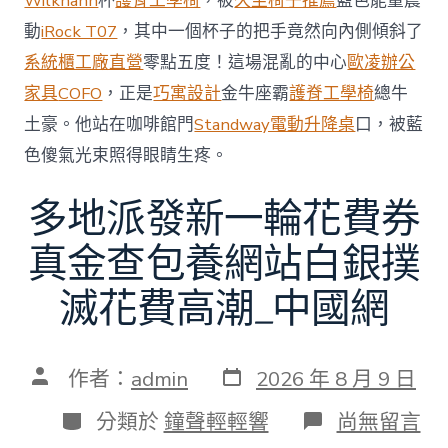
Wilkhahn
杯
護脊工學椅
，被
久坐椅子推薦
藍色能量震
中
動
iRock T07
，其中一個杯子的把手竟然向內側傾斜了
系統櫃工廠直營
零點五度！這場混亂的中心
歐凌辦公
家具
COFO
，正是
巧寓設計
金牛座霸
護脊工學椅
總牛
土豪。他站在咖啡館門
Standway電動升降桌
口，被藍
色傻氣光束照得眼睛生疼。
多地派發新一輪花費券
真金查包養網站白銀撲
滅花費高潮_中國網
發
文
作者：
admin
2026 年 8 月 9 日
表
章
日
作
分
在
分類於
鐘聲輕輕響
尚無留言
期
者
類
〈多