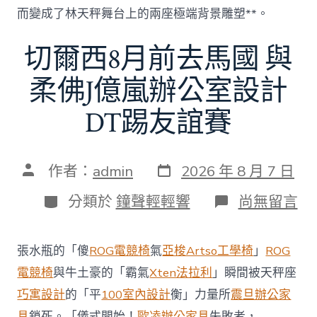
而變成了林天秤舞台上的兩座極端背景雕塑**。
切爾西8月前去馬國 與
柔佛J億嵐辦公室設計
DT踢友誼賽
發
文
作者：
admin
2026 年 8 月 7 日
表
章
日
作
分
在
分類於
鐘聲輕輕響
尚無留言
期
者
類
〈切
爾
西
張水瓶的「傻
ROG電競椅
氣
亞梭Artso工學椅
」
ROG
8
月
電競椅
與牛土豪的「霸氣
Xten法拉利
」瞬間被天秤座
前
巧寓設計
的「平
100室內設計
衡」力量所
震旦辦公家
去
馬
具
鎖死。「儀式開始！
歐凌辦公家具
失敗者，