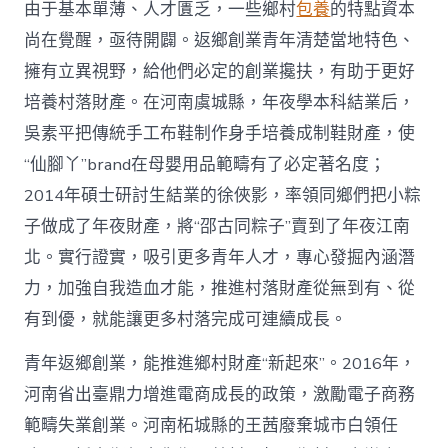
由于基本單薄、人才匱乏，一些鄉村
包養
的特點資本
尚在覺醒，亟待開闢。返鄉創業青年清楚當地特色、
擁有立異視野，給他們必定的創業攙扶，有助于更好
培養村落財產。在河南虞城縣，年夜學本科結業后，
吳素平把傳統手工布鞋制作身手培養成制鞋財產，使
“仙腳丫”brand在母嬰用品範疇有了必定著名度；
2014年碩士研討生結業的徐俠影，率領同鄉們把小粽
子做成了年夜財產，將“邵古同粽子”賣到了年夜江南
北。實行證實，吸引更多青年人才，專心發掘內涵潛
力，加強自我造血才能，推進村落財產從無到有、從
有到優，就能讓更多村落完成可連續成長。
青年返鄉創業，能推進鄉村財產“新起來”。2016年，
河南省出臺鼎力增進電商成長的政策，激勵電子商務
範疇失業創業。河南柘城縣的王茜廢棄城市白領任