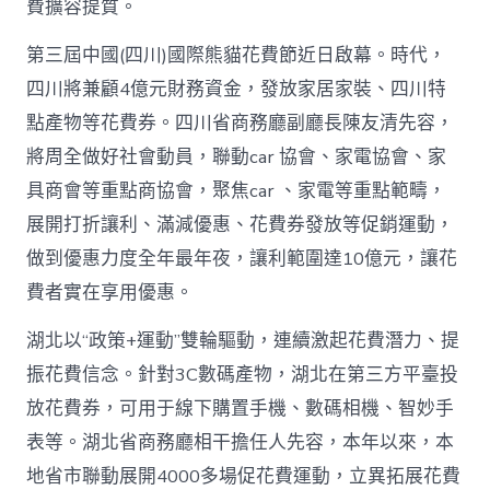
高
費擴容提質。
潮
_
第三屆中國(四川)國際熊貓花費節近日啟幕。時代，
中
四川將兼顧4億元財務資金，發放家居家裝、四川特
國
網〉
點產物等花費券。四川省商務廳副廳長陳友清先容，
中
將周全做好社會動員，聯動car 協會、家電協會、家
具商會等重點商協會，聚焦car 、家電等重點範疇，
展開打折讓利、滿減優惠、花費券發放等促銷運動，
做到優惠力度全年最年夜，讓利範圍達10億元，讓花
費者實在享用優惠。
湖北以“政策+運動”雙輪驅動，連續激起花費潛力、提
振花費信念。針對3C數碼產物，湖北在第三方平臺投
放花費券，可用于線下購置手機、數碼相機、智妙手
表等。湖北省商務廳相干擔任人先容，本年以來，本
地省市聯動展開4000多場促花費運動，立異拓展花費