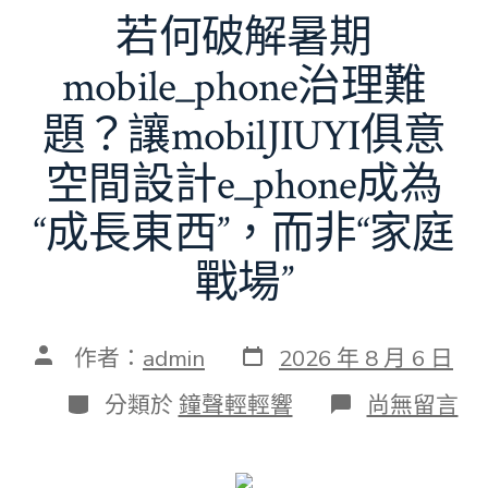
若何破解暑期
mobile_phone治理難
題？讓mobilJIUYI俱意
空間設計e_phone成為
“成長東西”，而非“家庭
戰場”
發
文
作者：
admin
2026 年 8 月 6 日
表
章
日
作
分
在
分類於
鐘聲輕輕響
尚無留言
期
者
類
〈若
何
破