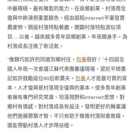
財
產
中最積極、最有賭氣的氣力，在返鄉創業、村落周全
復
復興中飾演側重要腳色。經由過程internet平臺發賣
興
注
農產物，開設村落特點餐廳，開闢村落特點游玩項
進
目……以後，越來越多青年返鄉創業，年夜顯身手，為
人
才
村落成長注進了新活氣。
死
水
“像魏巧如許的同道到鄉村往，
包養
很好！”十四屆全
甜
心
國人年夜一次會議江蘇代表團審議現場，習近平總書
寶
記如許鼓勵這位80后新農夫。
包養
人才是最可貴的資
物
查
本，人才復興是村落周全復興的基本。很多青年創業
包
者擁有專門研究常識、坦蕩視野和internet思想，對
養
網
鄉村有情感，對村落成長有設法，發明更好的舞臺讓
_
他們施展聰慧才智，不只有助于推進村落財產進級，
中
國
還能帶動村落人才步隊扶植。
網〉
中