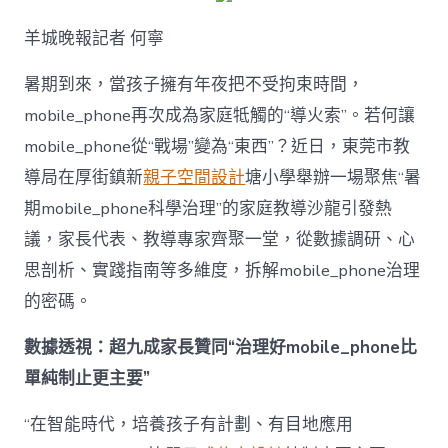
解
暑
羊城晚報記者 何寧
期
mobile_ph
治
暑期到來，當孩子擁有年夜把不受拘束時間，
理
mobile_phone再次成為家庭牴觸的“導火索”。若何讓
難
題？
mobile_phone從“戰場”變為“東西”？近日，東莞市教
讓
導局在厚街鎮新
親子空間設計
塘小學舉辦一場聚焦“暑
mobilJIUYI
俱
期mobile_phone科學治理”的家庭教導沙龍引發熱
意
議，家長代表、教導專家齊聚一堂，從數據調研、心
空
間
思剖析、實踐指南等多維度，拆解mobile_phone治理
設
計
的密碼。
e_phone
成
數據透視：超九成家長贊同“治理好mobile_phone比
為
單純制止更主要”
“成
長
東
“在智能時代，培養孩子有計劃、有目地應用
西”，