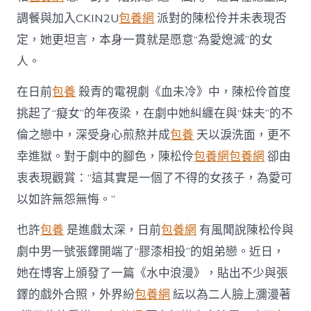
中
調餐與加入CKIN2U
包養網
派對的陳松伶并未表現否
定，她更坦言，本身一貫就是愿意“為愛熄滅”的女
人。
在日前
包養
殺青的電視劇《血未冷》中，陳松伶首度
挑起了“癡女”的年夜梁，在劇中她糾纏在與“妹夫”的不
倫之戀中，深受身心煎熬并成
包養
天以淚洗面，更不
幸進獄。對于劇中的腳色，陳松伶
包養網
包養網
卻由
衷表現觀賞：“這其實是一個了不得的女孩子，為愛可
以如許無怨無悔。”
也許
包養
是進戲太深，日前
包養網
有風聞說陳松伶與
劇中男一號張鐸開端了“膠漆相投”的姐弟戀。近日，
她在博客上頒發了一篇《水中浪漫》，貼出不少與張
鐸的戲外合照，外界紛
包養網
紜以為二人臉上瀰漫著