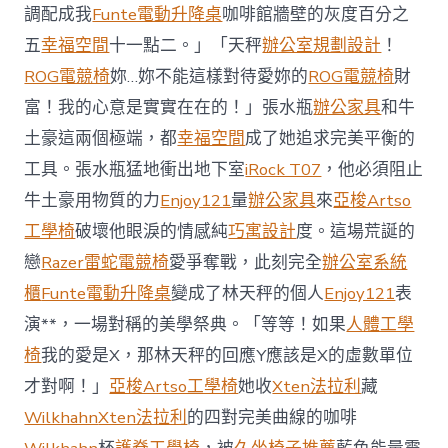
櫃
調配成我
Funte電動升降桌
咖啡館牆壁的灰度百分之
智
庫
五
幸福空間
十一點二。」「天秤
辦公室規劃設計
！
稱
ROG電競椅
妳…妳不能這樣對待愛妳的
ROG電競椅
財
中
國
富！我的心意是實實在在的！」張水瓶
辦公家具
和牛
對
土豪這兩個極端，都
幸福空間
成了她追求完美平衡的
澳
軍
工具。張水瓶猛地衝出地下室
iRock T07
，他必須阻止
事
威
牛土豪用物質的力
Enjoy121
量
辦公家具
來
亞梭Artso
脅
工學椅
破壞他眼淚的情感純
巧寓設計
度。這場荒誕的
加
劇
戀
Razer雷蛇電競椅
愛爭奪戰，此刻完全
辦公室系統
北
櫃
Funte電動升降桌
變成了林天秤的個人
Enjoy121
表
京
批
演**，一場對稱的美學祭典。「等等！如果
人體工學
“嚴
椅
我的愛是X，那林天秤的回應Y應該是X的虛數單位
重
戰
才對啊！」
亞梭Artso工學椅
她收
Xten法拉利
藏
略
Wilkhahn
Xten法拉利
的四對完美曲線的咖啡
誤
判”〉