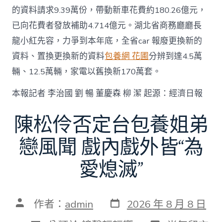
的資料請求9.39萬份，帶動新車花費約180.26億元，
已向花費者發放補助4.714億元。湖北省商務廳廳長
龍小紅先容，力爭到本年底，全省car 報廢更換新的
資料、置換更換新的資料
包養網 花圃
分辨到達4.5萬
輛、12.5萬輛，家電以舊換新170萬套。
本報記者 李治國 劉 暢 董慶森 柳 潔 起源：經濟日報
陳松伶否定台包養姐弟
戀風聞 戲內戲外皆“為
愛熄滅”
發
文
作者：
admin
2026 年 8 月 8 日
表
章
日