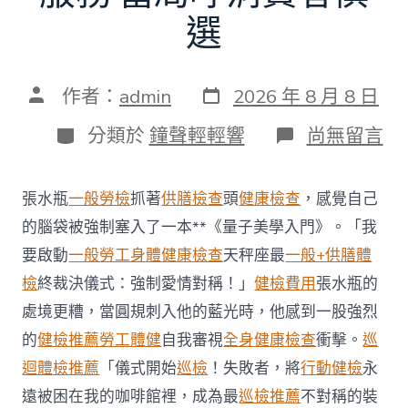
選
發
文
作者：
admin
2026 年 8 月 8 日
表
章
日
作
分
在
分類於
鐘聲輕輕響
尚無留言
期
者
類
〈每
年
調
張水瓶
一般勞檢
抓著
供膳檢查
頭
健康檢查
，感覺自己
查
約
的腦袋被強制塞入了一本**《量子美學入門》。「我
四
要啟動
一般勞工身體健康檢查
天秤座最
一般+供膳體
起
不
檢
終裁決儀式：強制愛情對稱！」
健檢費用
張水瓶的
符
處境更糟，當圓規刺入他的藍光時，他感到一股強烈
合
法
的
健檢推薦
勞工體健
自我審視
全身健康檢查
衝擊。
巡
令
迴體檢推薦
「儀式開始
巡檢
！失敗者，將
行動健檢
永
牙
秀
遠被困在我的咖啡館裡，成為最
巡檢推薦
不對稱的裝