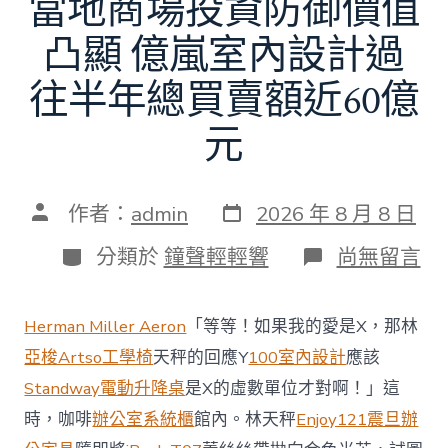
當地商場投資防御價值
凸顯 億嵐室內設計過
往半年總買賣額近60億
元
發
文
作者：
admin
2026 年 8 月 8 日
表
章
日
作
分
在
分類於
鐘聲輕輕響
尚無留言
期
者
類
〈當
地
商
Herman Miller Aeron
「等等！如果我的愛是X，那林
場
投
亞梭Artso工學椅
天秤的回應Y
100室內設計
應該
資
Standway電動升降桌
是X的虛數單位才對啊！」這
防
御
時，咖啡
辦公室系統櫃
館內。林天秤
Enjoy121
震旦辦
價