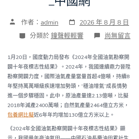
_中國網
發
文
作者：
admin
2026 年 8 月 8 日
表
章
日
作
分
在
分類於
鐘聲輕輕響
尚無留言
期
者
類
〈往
年
國
1月20日，國度動力局發布《2024年全國油氣勘察開
際
油
闢十年夜標志性結果》。2024年，我國連續鼎力晉陞
氣
勘察開闢力度，國際油氣產量當量首超4億噸，持續8
查
包
年堅持萬萬噸級疾速增加勢頭，“穩油增氣”成長情勢
養
進一個步驟穩固。此中，原油產量達2.13億噸，比擬
app
產
2018年減產2400萬噸；自然氣產量2464億立方米，
量
包養網比擬
近6年年均增加130億立方米以上。
當
量
首
《2024年全國油氣勘察開闢十年夜標志性結果》顯
超
示，我國最年夜油氣田——中國石油長慶油田累計生