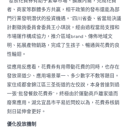
“發放花費券有助于繁華市場、擴展內需，完成花費
者、商家等群體多方共贏，相干政策的發布還能為部
門行業發明潛伏的投資機遇。”四川省委、省當局決議
計劃徵詢委員會委員王小琪說，經由過程當局支撐和
市場運作構成協力，推介區域brand、傳佈地域文
明、拓展產物銷路，完成了生孩子、暢通與花費的良
性輪迴。
從應用反應看，花費券有用帶動花費的同時，也存在
發放渠道少、應用場景單一、多少數字不敷等題目。
家住成都會錦江區三圣街道的左佼說，本身曾搶到過
一張“批發餐飲花費券”，終極由於運動商戶離家遠而
廢棄應用。湖北宜昌市平易近閆姣以為，花費券核銷
刻日延伸會更好。
優化投放機制