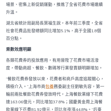
場景、密集上新促銷運動，推進了全省花費市場連續
升溫。
湖北省統計局副局長葉福生說，本年前三季度，全省
社會花費品批發總額同比增加5.1%，高于全國1.8個
百分點。
乘數效應明顯
各類花費券的投放應用，有用晉陞了花費市場活潑
度，帶動商超、餐飲、數碼等行業發賣額明顯增加。
“餐飲花費券發放以來，花費者和商戶高度追蹤關心，
積極介入。”上海市商
包養
務委副主任劉敏先容，第一
輪前兩批餐飲花費券發放時代，上海餐飲業線下花費
達163.06億元，同比增加37.8%；國慶黃金周上海餐
飲業線下花費81.92億元，同比年夜漲44.8%。“后臺