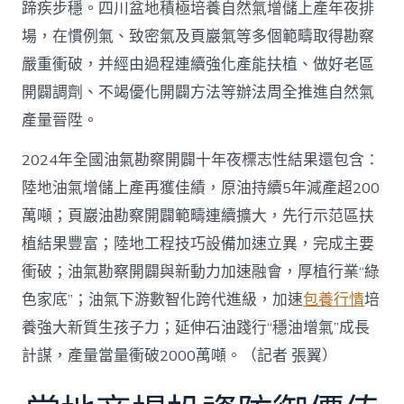
蹄疾步穩。四川盆地積極培養自然氣增儲上產年夜排
場，在慣例氣、致密氣及頁巖氣等多個範疇取得勘察
嚴重衝破，并經由過程連續強化產能扶植、做好老區
開闢調劑、不竭優化開闢方法等辦法周全推進自然氣
產量晉陞。
2024年全國油氣勘察開闢十年夜標志性結果還包含：
陸地油氣增儲上產再獲佳績，原油持續5年減產超200
萬噸；頁巖油勘察開闢範疇連續擴大，先行示范區扶
植結果豐富；陸地工程技巧設備加速立異，完成主要
衝破；油氣勘察開闢與新動力加速融會，厚植行業“綠
色家底”；油氣下游數智化跨代進級，加速
包養行情
培
養強大新質生孩子力；延伸石油踐行“穩油增氣”成長
計謀，產量當量衝破2000萬噸。（記者 張翼）