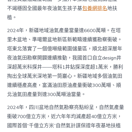
不竭穩固全國最年夜油氣生孩子基
包養網排名
地扶
植。
2024年，新疆地域油氣產量當量達6600萬噸。在塔
里木盆地、準噶爾盆地新區新範疇連續獲勘察衝破。
塔東北落實了一個億噸級範圍儲量區，順北超深層年
夜油氣田勘察開闢連續推動，我國首口自立design井
深超萬米科探井——塔科1井鉆探深度超1萬米，勝利
掏出全球萬米深地第一筒巖心。新疆地域多個油氣田
連續穩產高產，富滿油田原油產量衝破300萬噸、順
北油氣田產量到達300萬噸油當量。
2024年，四川盆地自然氣勘察亮點紛呈，自然氣產量
衝破700億立方米，近六年年均減產超40億立方米，
國際首個“千億立方米”自然氣計謀保證年夜基地扶植