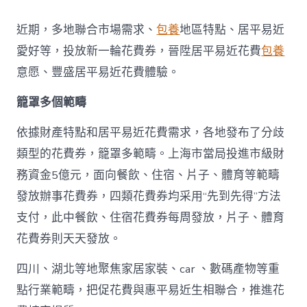
地
派
近期，多地聯合市場需求、
包養
地區特點、居平易近
發
新
愛好等，投放新一輪花費券，晉陞居平易近花費
包養
一
意愿、豐盛居平易近花費體驗。
輪
花
籠罩多個範疇
費
券
真
依據財產特點和居平易近花費需求，各地發布了分歧
金
類型的花費券，籠罩多範疇。上海市當局投進市級財
查
包
務資金5億元，面向餐飲、住宿、片子、體育等範疇
養
發放辦事花費券，四類花費券均采用“先到先得”方法
網
站
支付，此中餐飲、住宿花費券每周發放，片子、體育
白
花費券則天天發放。
銀
撲
滅
四川、湖北等地聚焦家居家裝、car 、數碼產物等重
花
點行業範疇，把促花費與惠平易近生相聯合，推進花
費