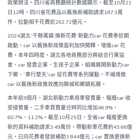
政策辦法。四川省商務廳統計數據顯示，截至10月21
日12時，四川省花費品以舊換新補助請求187.3萬
件，拉動相干花費近262.72億元。
2024湖北“千縣萬鎮 煥新花費”新動力car 花費季近期
啟動，car 以舊換新政策盈利加快開釋，增進car 花
費。本年四時度，湖北各地商務部分將結合行業協
會、car 發賣企業、生孩子企業，組織展開新動力car
下鄉、“車行楚天”car 促花費等系列運動，不竭增進
car 以舊換新政策效應向縣城和鄉鎮拓展。
本年前9個月，湖北新動力乘用車發賣量、報廢car 收
受接管量、二手車買賣量分辨同比增加46.9%、
60.7%、11.2%。截至10月25日，全省car 報廢更換
新的資料補助請求3.49萬份，帶動新車花費約43.66億
元，已向花費者發放補助3.844億元；car 置換更換新