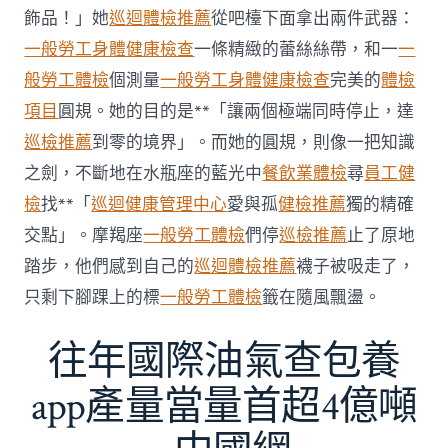
傳
醫
飾品！」她
巡迴體檢推薦
從吧檯下面拿出兩件武器：
院
一般勞工身體健康檢查
一條精緻的蕾絲絲帶，和一
一
勞
檢
般勞工體檢
個測量
一般勞工身體健康檢查
完美的
體檢
科
項目
圓規。她的目的是**「讓兩個極端同時停止，達
服
務
巡檢推薦
到零的境界」。而她的圓規，則像一把知識
當
之劍，不斷地在水瓶座的藍光中
餐飲業體檢
尋
員工健
局
吁
檢
找**「
巡迴健康管理中心
愛與孤
健檢推薦
獨的精確
消
交點」。摩羯座
一般勞工體檢
們停
巡檢推薦
止了原地
費
者
踏步，他們感到自己的
巡迴體檢推薦
襪子被吸走了，
慎
只剩下腳踝上的標
一般勞工體檢
籤在隨風飄盪。
選〉
中
往年國際油氣查包養
app產量當量首超4億噸