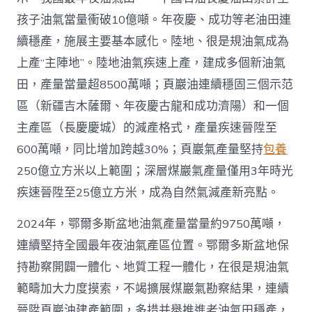
4
億
孩子油氣當量衝破10億噸。年夜慶、成功等老油田連
噸
續穩產，施展主要基本感化。陸地、很是規油氣成為
_
中
上產“主陣地”。陸地油氣疾速上產，建成多個新油氣
國
田，產量當量超8500萬噸；頁巖油連續穩固三個示范
網〉
中
區（新疆吉木薩爾、年夜慶古龍和成功濟陽）和一個
主產區（長慶慶城）的減產格式，產量疾速晉陞至
600萬噸，同比增加跨越30%；頁巖氣產量堅持
包養
250億立方米以上範圍；深層煤巖氣產量僅用3年時光
疾速晉陞至25億立方米，成為自然氣減產新亮點。
2024年，鄂爾多斯盆地油氣產量當量約9750萬噸，
連續堅持全國最年夜油氣產區位置。鄂爾多斯盆地保
持勘察開闢一體化、地質工程一體化，在很是規油氣
範疇加大力度摸索，不竭擴展煤巖氣勘察結果，連續
晉陞頁巖油建產範圍，多措并舉推進老油氣田穩產，