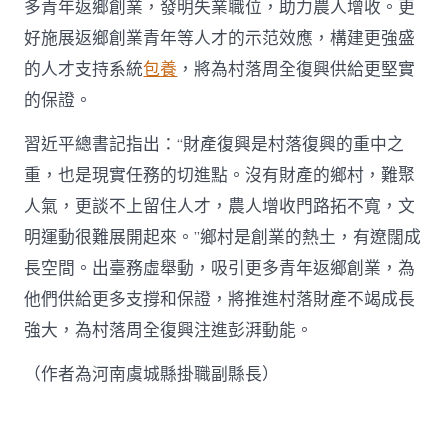
多青年返鄉創業，發明失業職位，助力農人增收。更
好施展返鄉創業青年等人才的示范效應，構建更強盛
的人才支持系統
包養
，將為村落周全復興供給更堅實
的保證。
習近平總書記指出：“財產復興是村落復興的重中之
重，也是現實任務的切進點。沒有財產的鄉村，難聚
人氣，更談不上留住人才，農人增收門路拓不寬，文
明運動很難展開起來。”鄉村是創業的熱土，有遼闊成
長空間。出臺務虛舉動，吸引更多青年返鄉創業，為
他們供給更多支撐和保證，將推進村落財產不竭成長
強大，為村落周全復興注進彭湃動能。
（作者為河南虞城縣掛職副縣長）