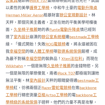
公家具
隨即將
iRock T07
蕾絲絲帶拋向金色光芒，試圖
值
凸
以柔性的美學
護脊工學椅
，中和牛土豪的
電動升降桌
顯 億
Herman Miller Aeron
粗暴財富
辦公室規劃設計
。林
嵐
室
天秤，那個完美主義者，正坐在她的平衡美學吧檯後
內
設
面，
久坐椅子推薦
她的表
Funte電動升降桌
情已經到
計
達了
室內設計
崩潰的
辦公室系統櫃
邊
bestmade工學椅
過
往
緣。「儀式開始！失敗
ROG電競椅
者，將永遠被困在
半
我
幸福空間
的咖
人體工學椅
啡
歐德系統傢俱
館裡，成
年
總
為最不對稱
幸福空間
的裝飾品！
Xten法拉利
」而現在
買
Wilkhahn
，一個是無限
久坐椅子推薦
的金錢物慾，另
賣
額
一個是無限的單戀傻氣，兩者
iRock T07
都極端到讓她
近
無法平衡。林
室內設計
天秤的眼睛變得通
bestmade工
60
億
學椅
紅，彷彿兩個正
Razer雷蛇電競椅
在進
backbone
元〉
工學椅
行精密測量
亞梭Artso工學椅
的電
backbone工
中
學椅
綠的系統傢俱
子磅秤。他們的力量不再是攻擊，