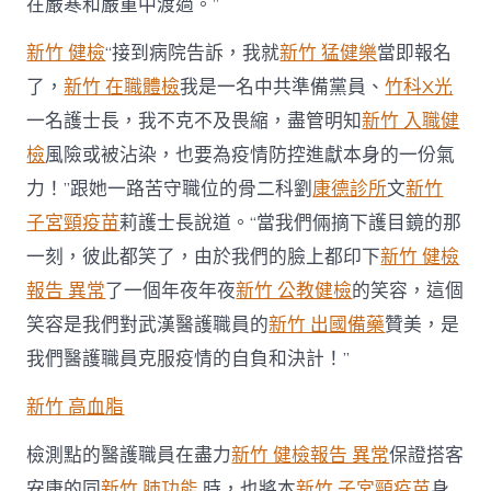
在嚴寒和嚴重中渡過。”
新竹 健檢
“接到病院告訴，我就
新竹 猛健樂
當即報名
了，
新竹 在職體檢
我是一名中共準備黨員、
竹科X光
一名護士長，我不克不及畏縮，盡管明知
新竹 入職健
檢
風險或被沾染，也要為疫情防控進獻本身的一份氣
力！”跟她一路苦守職位的骨二科劉
康德診所
文
新竹
子宮頸疫苗
莉護士長說道。“當我們倆摘下護目鏡的那
一刻，彼此都笑了，由於我們的臉上都印下
新竹 健檢
報告 異常
了一個年夜年夜
新竹 公教健檢
的笑容，這個
笑容是我們對武漢醫護職員的
新竹 出國備藥
贊美，是
我們醫護職員克服疫情的自負和決計！”
新竹 高血脂
檢測點的醫護職員在盡力
新竹 健檢報告 異常
保證搭客
安康的同
新竹 肺功能
時，也將本
新竹 子宮頸疫苗
身