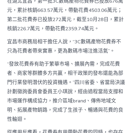
在湖北宜昌，第一批3C數碼產物花費券已投放676萬
元，累計核銷663.57萬元，帶動花費4503.06萬元；
第二批花費券已投放272萬元，截至10月28日，累計
核銷226.7萬元，帶動花費2359.74萬元。
宜昌市商務局相干擔任人說，“3C數碼產物花費券不
只為花費者帶來實惠，更為數碼市場注進活氣”。
“發放花費券有助于繁華市場、擴展內需，完成花費
者、商家等群體多方共贏，相干政策的發布還能為部
門行業發明潛伏的投資機遇。”四川省委、省當局決議
計劃徵詢委員會委員王小琪說，經由過程當局支撐和
市場運作構成協力，推介區域brand、傳佈地域文
明、拓展產物銷路，完成了生孩子、暢通與花費的良
性輪迴。
從應用反應看，花費券有用帶動花費的同時，也存在