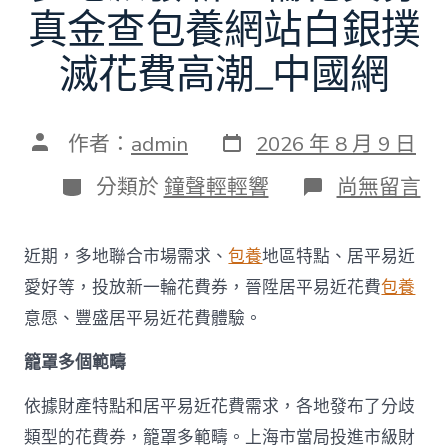
真金查包養網站白銀撲
滅花費高潮_中國網
發
文
作者：
admin
2026 年 8 月 9 日
表
章
日
作
分
在
分類於
鐘聲輕輕響
尚無留言
期
者
類
〈多
地
派
近期，多地聯合市場需求、
包養
地區特點、居平易近
發
新
愛好等，投放新一輪花費券，晉陞居平易近花費
包養
一
意愿、豐盛居平易近花費體驗。
輪
花
籠罩多個範疇
費
券
真
依據財產特點和居平易近花費需求，各地發布了分歧
金
類型的花費券，籠罩多範疇。上海市當局投進市級財
查