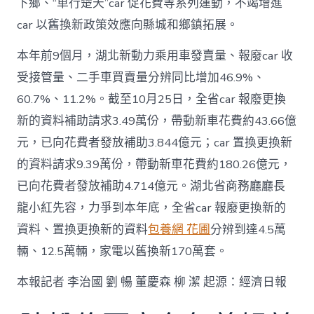
下鄉、“車行楚天”car 促花費等系列運動，不竭增進
car 以舊換新政策效應向縣城和鄉鎮拓展。
本年前9個月，湖北新動力乘用車發賣量、報廢car 收
受接管量、二手車買賣量分辨同比增加46.9%、
60.7%、11.2%。截至10月25日，全省car 報廢更換
新的資料補助請求3.49萬份，帶動新車花費約43.66億
元，已向花費者發放補助3.844億元；car 置換更換新
的資料請求9.39萬份，帶動新車花費約180.26億元，
已向花費者發放補助4.714億元。湖北省商務廳廳長
龍小紅先容，力爭到本年底，全省car 報廢更換新的
資料、置換更換新的資料
包養網 花圃
分辨到達4.5萬
輛、12.5萬輛，家電以舊換新170萬套。
本報記者 李治國 劉 暢 董慶森 柳 潔 起源：經濟日報