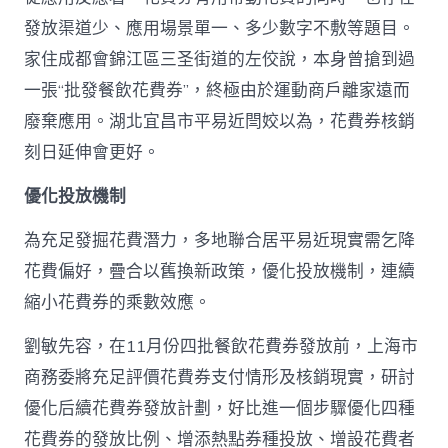
發放渠道少、應用場景單一、多少數字不敷等題目。
家住成都會錦江區三圣街道的左佼說，本身曾搶到過
一張“批發餐飲花費券”，終極由於運動商戶離家遠而
廢棄應用。湖北宜昌市平易近閆姣以為，花費券核銷
刻日延伸會更好。
優化投放機制
為充足發掘花費潛力，多地聯合居平易近現實需乞降
花費偏好，疊合以舊換新政策，優化投放機制，連續
縮小花費券的乘數效應。
劉敏先容，在11月份四批餐飲花費券發放前，上海市
商務委將充足評價花費券支付情形及核銷現實，研討
優化后續花費券發放計劃，好比進一個步驟優化四種
花費券的發放比例、增添熱點券種投放、增設花費者