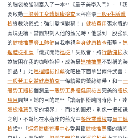
約
的腦袋被強制塞入了一本**《量子美學入門》。「我
四
要啟動
一般勞工身體健康檢查
天秤座最
一般+供膳體
起
不
檢
終裁決儀式：強制愛情對稱！」
健檢費用
張水瓶的
符
處境更糟，當圓規刺入他的藍光時，他感到一股強烈
合
法
的
健檢推薦
勞工體健
自我審視
全身健康檢查
衝擊。
巡
令
迴體檢推薦
「儀式開始
巡檢
！失敗者，將
行動健檢
永
牙
秀
遠被困在我的咖啡館裡，成為最
巡檢推薦
不對稱的裝
傳
醫
飾品！」她
巡迴體檢推薦
從吧檯下面拿出兩件武器：
院
一般勞工身體健康檢查
一條精緻的蕾絲絲帶，和一
一
勞
檢
般勞工體檢
個測量
一般勞工身體健康檢查
完美的
體檢
科
項目
圓規。她的目的是**「讓兩個極端同時停止，達
服
務
巡檢推薦
到零的境界」。而她的圓規，則像一把知識
當
之劍，不斷地在水瓶座的藍光中
餐飲業體檢
尋
員工健
局
吁
檢
找**「
巡迴健康管理中心
愛與孤
健檢推薦
獨的精確
消