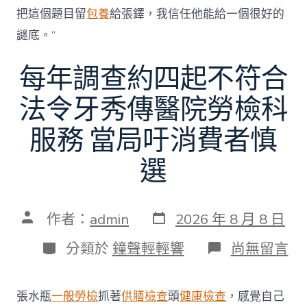
把這個題目留
包養
給張鐸，我信任他能給一個很好的
謎底。”
每年調查約四起不符合
法令牙秀傳醫院勞檢科
服務 當局吁消費者慎
選
發
文
作者：
admin
2026 年 8 月 8 日
表
章
日
作
分
在
分類於
鐘聲輕輕響
尚無留言
期
者
類
〈每
年
調
張水瓶
一般勞檢
抓著
供膳檢查
頭
健康檢查
，感覺自己
查