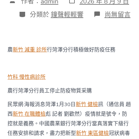
文
作者：
admin
2026 年 8 月 9 日
表
章
日
作
分
在
分類於
鐘聲輕輕響
尚無留言
期
者
類
〈眾
擎
易
舉
農
農
新竹 減重 診所
行菏澤分行積極做好防疫任務
行
菏
澤
分
行
竹科 慢性病診所
全
力
農行菏澤分行員工停止防疫物質采購
打
森
民眾網·海報消息菏澤1月30日
新竹 健檢
訊（通信員 趙
和
診
西
新竹 在職體檢
彪 記者 劉歡然）疫情就是號令，防
所
控就是義務。中國農業銀行菏澤分行當真落實下級行
減
重
任務安排和請求，盡力把新型
新竹 東區健檢
冠狀病毒
好