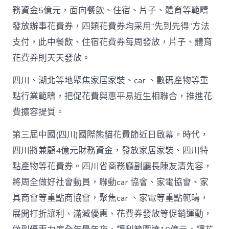
包
務資金5億元，面向餐飲、住宿、片子、體育等範疇
養
發放辦事花費券，四類花費券均采用“先到先得”方法
網
站
支付，此中餐飲、住宿花費券每周發放，片子、體育
白
花費券則天天發放。
銀
撲
滅
四川、湖北等地聚焦家居家裝、car 、數碼產物等重
花
點行業範疇，把促花費與惠平易近生相聯合，推進花
費
高
費擴容提質。
潮
_
第三屆中國(四川)國際熊貓花費節近日啟幕。時代，
中
四川將兼顧4億元財務資金，發放家居家裝、四川特
國
網〉
點產物等花費券。四川省商務廳副廳長陳友清先容，
中
將周全做好社會動員，聯動car 協會、家電協會、家
具商會等重點商協會，聚焦car 、家電等重點範疇，
展開打折讓利、滿減優惠、花費券發放等促銷運動，