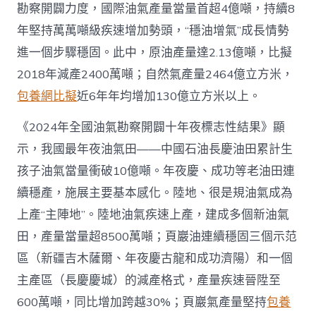
勘察開闢力度，國際油氣產量當量首超4億噸，持續8
查
包
年堅持萬萬噸級疾速增加勢頭，“穩油增氣”成長情勢
養
進一個步驟穩固。此中，原油產量達2.13億噸，比擬
app
產
2018年減產2400萬噸；自然氣產量2464億立方米，
量
包養網比擬
近6年年均增加130億立方米以上。
當
量
首
《2024年全國油氣勘察開闢十年夜標志性結果》顯
超
示，我國最年夜油氣田——中國石油長慶油田累計生
4
億
孩子油氣當量衝破10億噸。年夜慶、成功等老油田連
噸
續穩產，施展主要基本感化。陸地、很是規油氣成為
_
中
上產“主陣地”。陸地油氣疾速上產，建成多個新油氣
國
田，產量當量超8500萬噸；頁巖油連續穩固三個示范
網〉
中
區（新疆吉木薩爾、年夜慶古龍和成功濟陽）和一個
主產區（長慶慶城）的減產格式，產量疾速晉陞至
600萬噸，同比增加跨越30%；頁巖氣產量堅持
包養