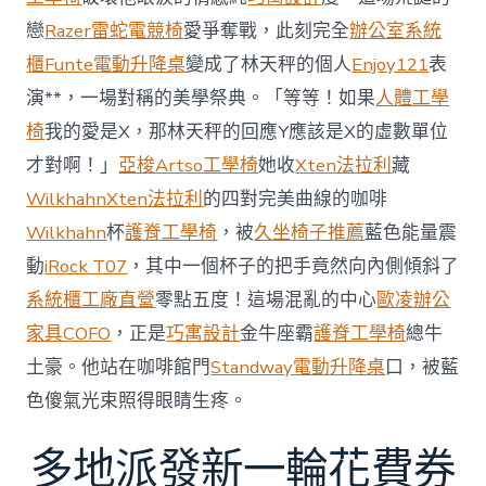
加
劇
戀
Razer雷蛇電競椅
愛爭奪戰，此刻完全
辦公室系統
北
櫃
Funte電動升降桌
變成了林天秤的個人
Enjoy121
表
京
批
演**，一場對稱的美學祭典。「等等！如果
人體工學
“嚴
椅
我的愛是X，那林天秤的回應Y應該是X的虛數單位
重
戰
才對啊！」
亞梭Artso工學椅
她收
Xten法拉利
藏
略
Wilkhahn
Xten法拉利
的四對完美曲線的咖啡
誤
判”〉
Wilkhahn
杯
護脊工學椅
，被
久坐椅子推薦
藍色能量震
中
動
iRock T07
，其中一個杯子的把手竟然向內側傾斜了
系統櫃工廠直營
零點五度！這場混亂的中心
歐凌辦公
家具
COFO
，正是
巧寓設計
金牛座霸
護脊工學椅
總牛
土豪。他站在咖啡館門
Standway電動升降桌
口，被藍
色傻氣光束照得眼睛生疼。
多地派發新一輪花費券