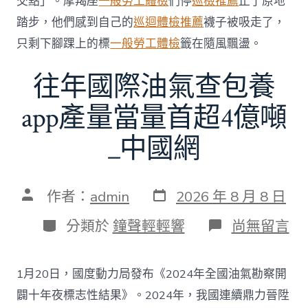
交點」。摩羯座
一般勞工體檢
們停
巡檢推薦
止了原地
費
者
踏步，他們感到自己的
巡迴體檢推薦
襪子被吸走了，
慎
只剩下腳踝上的標
一般勞工體檢
籤在隨風飄盪。
選〉
中
往年國際油氣查包養
app產量當量首超4億噸
_中國網
發
文
作者：
admin
2026 年 8 月 8 日
表
章
日
作
分
在
分類於
鐘聲輕輕響
尚無留言
期
者
類
〈往
年
國
1月20日，國度動力局發布《2024年全國油氣勘察開
際
油
闢十年夜標志性結果》。2024年，我國連續鼎力晉陞
氣