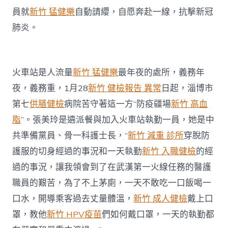
員就
新竹 猛健樂
自動請纓，自愿奔赴一線，抗擊新冠
肺炎。
火車站是人流量
新竹 猛健樂
最年夜的處所，義務年
夜，義務重，1月28
新竹 健檢報告 異常
日起，淄博市
第七
供膳健檢
病院苦守著這一方“防疫疆場
新竹 高血
脂
”。張美玲是遴派餐與加入火車站執勤一員，她是中
共準備黨員、骨一科護士長，“
新竹 減重 診所
穿脫防
護服的切身經過的事況和一天執勤
新竹 入職健檢
的經
過的事況，讓我領會到了在武漢第一火線任務的醫護
職員的艱苦，為了不上茅廁，一天不敢吃一口飯喝一
口水，開導乘客過去丈量體溫，
新竹 成人健檢
戴上口
罩，教他
新竹 HPV疫苗
們如何戴口罩，一天的執勤都