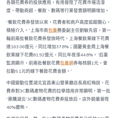
各類花費券的投放應用，有用晉陞了花費市場活潑
度，帶動商超、餐飲、數碼等行業發賣額明顯增加。
“餐飲花費券發放以來，花費者和商戶高度追蹤關心，
積極介入。”上海市商
包養
務委副主任劉敏先容，第一
輪前兩批餐飲花費券發放時代，上海餐飲業線下花費
達163.06億元，同比增加37.8%；國慶黃金周上海餐
飲業線下花費81.92億元，同比年夜漲44.8%。“后臺
監測顯示，前兩批餐飲花費
包養網
券每核銷1元，會
拉動5.1元的線下餐飲花費金額。”
中國變動位置湖北宜昌東山營業廳店長高紅梅說，花
費券對3C數碼產物花費的拉舉措用非常顯明，第一批
“惠購湖北”3C數碼產物花費券投放后，店外銷量晉陞
40%擺佈。