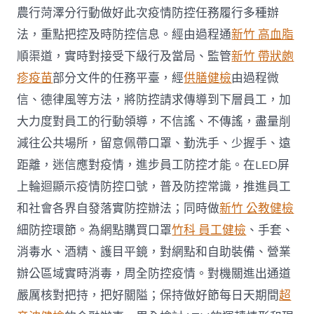
農行菏澤分行動做好此次疫情防控任務履行多種辦
法，重點把控及時防控信息。經由過程通
新竹 高血脂
順渠道，實時對接受下級行及當局、監管
新竹 帶狀皰
疹疫苗
部分文件的任務平臺，經
供膳健檢
由過程微
信、德律風等方法，將防控請求傳導到下層員工，加
大力度對員工的行動領導，不信謠、不傳謠，盡量削
減往公共場所，留意佩帶口罩、勤洗手、少握手、遠
距離，迷信應對疫情，進步員工防控才能。在LED屏
上輪迴顯示疫情防控口號，普及防控常識，推進員工
和社會各界自發落實防控辦法；同時做
新竹 公教健檢
細防控環節。為網點購買口罩
竹科 員工健檢
、手套、
消毒水、酒精、護目平鏡，對網點和自助裝備、營業
辦公區域實時消毒，周全防控疫情。對機關進出通道
嚴厲核對把持，把好關隘；保持做好節每日天期間
超