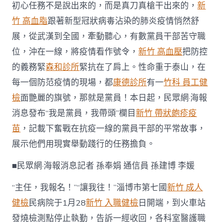
初心任務不是說出來的，而是真刀真槍干出來的，
新
重
我
竹 高血脂
跟著新型冠狀病毒沾染的肺炎疫情悄然舒
是
展，從武漢到全國，牽動聽心，有數黨員干部苦守職
黨
員
位，沖在一線，將疫情看作號令，
新竹 高血壓
把防控
·
我
的義務緊
森和診所
緊抗在了肩上。性命重于泰山，在
帶
每一個防范疫情的現場，都
康德診所
有一
竹科 員工健
頭〉
中
檢
面艷麗的旗號，那就是黨員！本日起，民眾網·海報
消息發布“我是黨員，我帶頭”欄目
新竹 帶狀皰疹疫
苗
，記載下奮戰在抗疫一線的黨員干部的平常故事，
展示他們用現實舉動踐行的任務擔負。
■民眾網·海報消息記者 孫奉娟 通信員 孫建博 李媛
“主任，我報名！”“讓我往！”淄博市第七國
新竹 成人
健檢
民病院于1月28
新竹 入職健檢
日開端，到火車站
發燒檢測點停止執勤，告訴一經收回，各科室醫護職