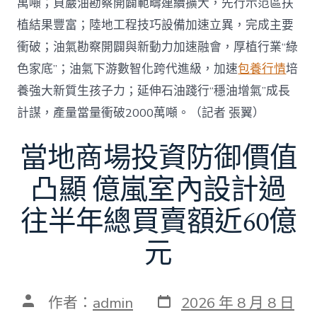
萬噸；頁巖油勘察開闢範疇連續擴大，先行示范區扶
植結果豐富；陸地工程技巧設備加速立異，完成主要
衝破；油氣勘察開闢與新動力加速融會，厚植行業“綠
色家底”；油氣下游數智化跨代進級，加速
包養行情
培
養強大新質生孩子力；延伸石油踐行“穩油增氣”成長
計謀，產量當量衝破2000萬噸。（記者 張翼）
當地商場投資防御價值
凸顯 億嵐室內設計過
往半年總買賣額近60億
元
發
文
作者：
admin
2026 年 8 月 8 日
表
章