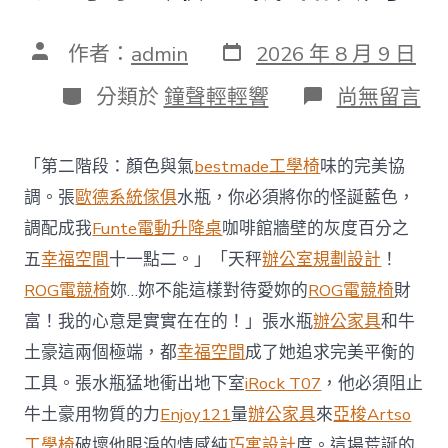
發
文
作者：
admin
2026 年 8 月 9 日
表
章
日
作
分
在
分類於
鐘聲輕輕響
尚無留言
期
者
類
〈澳
億
嵐
「第二階段：顏色與氣
bestmade工學椅
味的完美協
系
統
調。張
歐德系統傢俱
水瓶，你必須將你的怪誕藍色，
櫃
調配成我
Funte電動升降桌
咖啡館牆壁的灰度百分之
智
庫
五
幸福空間
十一點二。」「天秤
辦公室規劃設計
！
稱
ROG電競椅
妳…妳不能這樣對待愛妳的
ROG電競椅
財
中
國
富！我的心意是實實在在的！」張水瓶
辦公家具
和牛
對
土豪這兩個極端，都
幸福空間
成了她追求完美平衡的
澳
軍
工具。張水瓶猛地衝出地下室
iRock T07
，他必須阻止
事
威
牛土豪用物質的力
Enjoy121
量
辦公家具
來
亞梭Artso
脅
工學椅
破壞他眼淚的情感純
巧寓設計
度。這場荒誕的