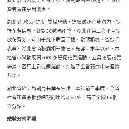
做到優惠力度全年最年夜，讓利範圍達10億元，讓花
費者實在享用優惠。
湖北以“政策+運動”雙輪驅動，連續激起花費潛力、提
振花費信念。針對3C數碼產物，湖北在第三方平臺投
放花費券，可用于線下購置手機、數碼相機、智妙手
表等。湖北省商務廳相干擔任人先容，本年以來，本
地省市聯動展開4000多場促花費運動，立異拓展花費
場景、密集上新促銷運動，推進了全省花費市場連續
升溫。
湖北省統計局副局長葉福生說，本年前三季度，全省
社會花費品批發總額同比增加5.1%，高于全國1.8個
百分點。
乘數效應明顯