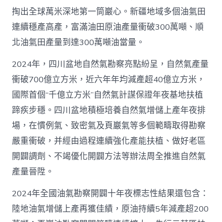
掏出全球萬米深地第一筒巖心。新疆地域多個油氣田
連續穩產高產，富滿油田原油產量衝破300萬噸、順
北油氣田產量到達300萬噸油當量。
2024年，四川盆地自然氣勘察亮點紛呈，自然氣產量
衝破700億立方米，近六年年均減產超40億立方米，
國際首個“千億立方米”自然氣計謀保證年夜基地扶植
蹄疾步穩。四川盆地積極培養自然氣增儲上產年夜排
場，在慣例氣、致密氣及頁巖氣等多個範疇取得勘察
嚴重衝破，并經由過程連續強化產能扶植、做好老區
開闢調劑、不竭優化開闢方法等辦法周全推進自然氣
產量晉陞。
2024年全國油氣勘察開闢十年夜標志性結果還包含：
陸地油氣增儲上產再獲佳績，原油持續5年減產超200