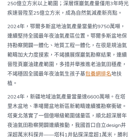
250億立方米以上範圍；深層煤巖氣產量僅用3年時光
疾速晉陞至25億立方米，成為自然氣減產新亮點。
2024年，鄂爾多斯盆地油氣產量當量約9750萬噸，
連續堅持全國最年夜油氣產區位置。鄂爾多斯盆地保
持勘察開闢一體化、地質工程一體化，在很是規油氣
範疇加大力度摸索，不竭擴展煤巖氣勘察結果，連續
晉陞頁巖油建產範圍，多措并舉推進老油氣田穩產，
不竭穩固全國最年夜油氣生孩子基
包養網排名
地扶
植。
2024年，新疆地域油氣產量當量達6600萬噸。在塔
里木盆地、準噶爾盆地新區新範疇連續獲勘察衝破。
塔東北落實了一個億噸級範圍儲量區，順北超深層年
夜油氣田勘察開闢連續推動，我國首口自立design井
深超萬米科探井——塔科1井鉆探深度超1萬米，勝利