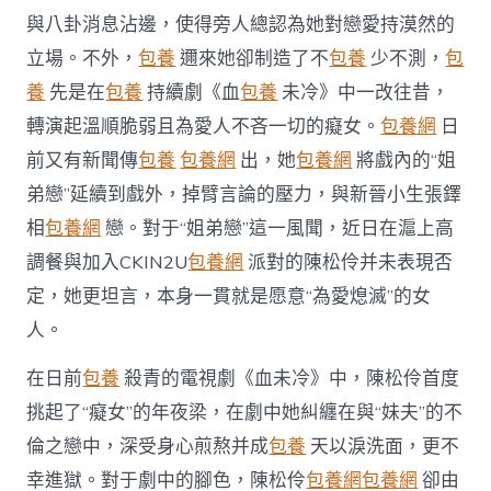
風
與八卦消息沾邊，使得旁人總認為她對戀愛持漠然的
聞
戲
立場。不外，
包養
邇來她卻制造了不
包養
少不測，
包
內
養
先是在
包養
持續劇《血
包養
未冷》中一改往昔，
戲
外
轉演起溫順脆弱且為愛人不吝一切的癡女。
包養網
日
皆
前又有新聞傳
包養
包養網
出，她
包養網
將戲內的“姐
“為
愛
弟戀”延續到戲外，掉臂言論的壓力，與新晉小生張鐸
熄
滅”〉
相
包養網
戀。對于“姐弟戀”這一風聞，近日在滬上高
中
調餐與加入CKIN2U
包養網
派對的陳松伶并未表現否
定，她更坦言，本身一貫就是愿意“為愛熄滅”的女
人。
在日前
包養
殺青的電視劇《血未冷》中，陳松伶首度
挑起了“癡女”的年夜梁，在劇中她糾纏在與“妹夫”的不
倫之戀中，深受身心煎熬并成
包養
天以淚洗面，更不
幸進獄。對于劇中的腳色，陳松伶
包養網
包養網
卻由