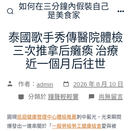
跳
如何在三分鐘內假裝自己
至
是美食家
搜
選
主
尋
單
切
要
泰國歌手秀傳醫院體檢
換
內
開
關
三次推拿后癱瘓 治療
容
近一個月后往世
發
文
作者：
admin
2026 年 8 月 10 日
表
章
日
作
分
在
分類於
鐘聲輕輕響
尚無留言
期
者
類
〈泰
國
歌
圓規
巡迴健康管理中心
體檢推薦
刺中藍光，光束瞬間
手
秀
爆發出一連串關於「
一般勞檢
勞工健康檢查
愛與被