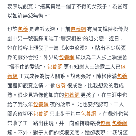
衷表現觀賞：“這其實是一個了不得的女孩子，為愛可
以如許無怨無悔。”
也許
包養
是進戲太深，日前
包養網
有風聞說陳松伶與
劇中男一號張鐸開端了“膠漆相投”的姐弟戀。近日，
她在博客上頒發了一篇《水中浪漫》，貼出不少與張
鐸的戲外合照，外界紛
包養網
紜以為二人臉上瀰漫著
“擋不住的愛戀”，
包養網
更有知戀人士流露二人已
包
養網
正式成長為情人關系。說起張鐸，陳松伶滿
包養
面難抑觀賞之情，“他
包養
很成熟，比我想象的還成
熟。很少見過像他如許的
包養網
男孩子，在生涯中也
給了我很年
包養網
夜的啟示。”她也安然認可，二人
關系確切不
包養網
只止步于片中
包養網
，在戲外也常
常收了工一路出往玩，并一向堅持聯絡接
包養
包養網
觸。不外，對于人們的探根究底，她卻表現：“我盼望