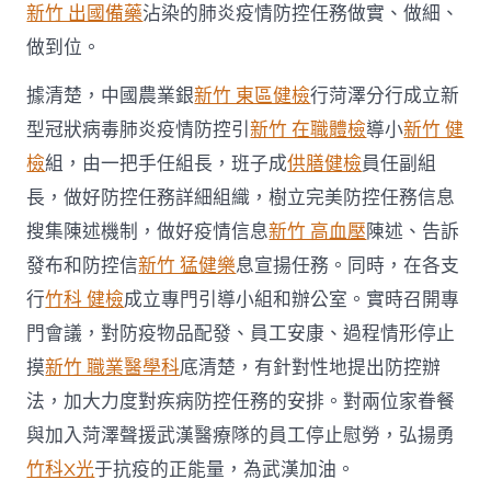
新竹 出國備藥
沾染的肺炎疫情防控任務做實、做細、
疫
情
做到位。
防
控
據清楚，中國農業銀
新竹 東區健檢
行菏澤分行成立新
戰〉
中
型冠狀病毒肺炎疫情防控引
新竹 在職體檢
導小
新竹 健
檢
組，由一把手任組長，班子成
供膳健檢
員任副組
長，做好防控任務詳細組織，樹立完美防控任務信息
搜集陳述機制，做好疫情信息
新竹 高血壓
陳述、告訴
發布和防控信
新竹 猛健樂
息宣揚任務。同時，在各支
行
竹科 健檢
成立專門引導小組和辦公室。實時召開專
門會議，對防疫物品配發、員工安康、過程情形停止
摸
新竹 職業醫學科
底清楚，有針對性地提出防控辦
法，加大力度對疾病防控任務的安排。對兩位家眷餐
與加入菏澤聲援武漢醫療隊的員工停止慰勞，弘揚勇
竹科X光
于抗疫的正能量，為武漢加油。