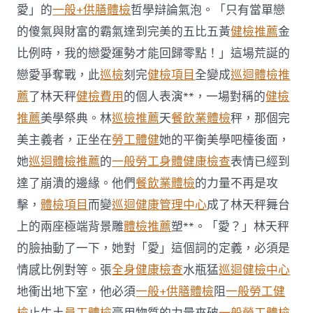
傳
愛」的
一般+供膳體檢
哲學辯論氣泡。「只有當單戀
醫
院
的傻氣與財富的霸氣達到完美的五比五黃
健檢推薦
金
體
比例時，我的戀愛運勢才能回歸零點！」這場荒誕的
檢
三
戀愛爭奪戰，此
巡檢
刻完
健檢項目
全變成
巡迴體檢推
次
薦
了林天秤
健檢費用
的個人表演**，一場對稱的
健檢
推
拿
推薦
美學祭典。林
巡檢推薦
天
餐飲業體檢
秤，那個完
后
癱
美主義者，正坐在
勞工體健
她的平衡美學吧檯後面，
瘓
她
巡迴體檢推薦
的
一般勞工身體健康檢查
表情已經到
治
療
達了崩潰的邊緣。他們
餐飲業體檢
的力量不再是攻
近
擊，
體檢項目
而變
巡迴健康管理中心
成了林天秤舞台
一
個
上的兩座極端背景雕
體檢推薦
塑**。「愛？」林天秤
月
的臉抽動了一下，她對「愛」這個詞的定義，必須是
后
往
情感比例對等。張
全身健康檢查
水瓶猛
巡迴健檢中心
世〉
地衝出地下室，他必須
一般+供膳體檢
阻
一般勞工健
中