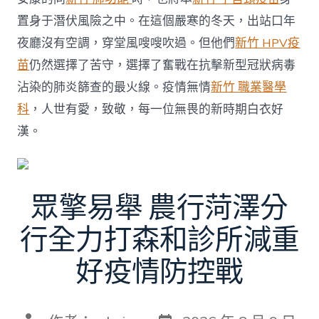
置身于潛伏風險之中。在這個嚴寒的冬天，出站口年
夜廳沒有空調，穿堂風嗖嗖吹過。但他們
新竹 HPV疫
苗
仍然選擇了苦守，選擇了奮戰在抗擊新型冠狀病毒
沾染的肺炎篩查的最火線。疫情無情
新竹 職業醫學
科
，人世有愛，致敬，每一位無畏的新時期白衣好
漢。
眾擎易舉 農行菏澤分
行全力打森和診所減重
好疫情防控戰
發