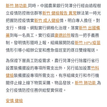
新竹 肺功能
同時，中國農業銀行菏澤分行經由過程樹
立疫情防控微信群等
新竹 健檢報告 異常
辦法第一時光
把握防控疫情實
新竹 成人健檢
情，明白專人擔任，對
支行、條線、網點實行網格化治理，落實
新竹 出國備
藥
到每一名員工，實行疫諜
康德診所
報告一把手義務
制，發明情形隨時上報，組織展開防疫
新竹 HPV疫苗
情形引導小組辦公室和應急值班室的逐日雙線報送。
為保證下層員工防疫需求，農行菏澤分行除履行省行
設置裝備擺設的專項所需支出外，另行追加設置
竹科
健檢
裝備擺設專項所需支出，有序組織支行和市行機
關停止線上線下物質采購、物品發放，
新竹 肺功能
為
全行疫情防控任務供給堅實保證。
安慎 健檢