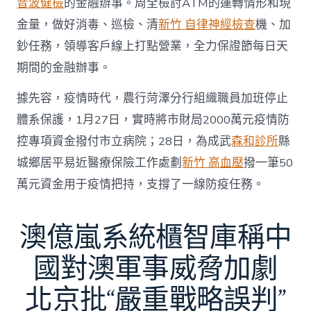
音波健檢
的金融辦事。周全檢討ATM的運轉情形和現
金量，做好消毒、巡檢、清
新竹 自律神經檢查
機、加
鈔任務，領導客戶線上打點營業，全力保證節每日天
期間的金融辦事。
據先容，疫情時代，農行菏澤分行組織職員加班停止
體系保護，1月27日，實時將市財局2000萬元疫情防
控專項資金撥付市立病院；28日，為成武
森和診所
縣
城鄉居平易近醫療保險工作處劃
新竹 高血壓
撥一筆50
萬元資金用于疫情把持，支撐了一線防疫任務。
澳億嵐系統櫃智庫稱中
國對澳軍事威脅加劇
北京批“嚴重戰略誤判”