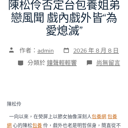
陳松伶否定台包養姐弟
戀風聞 戲內戲外皆“為
愛熄滅”
發
文
作者：
admin
2026 年 8 月 8 日
表
章
日
作
分
在
分類於
鐘聲輕輕響
尚無留言
期
者
類
〈陳
松
伶
否
定
台
包
陳松伶
養
姐
一向以來，在熒屏上以節女抽像深刻人
包養網
包養
弟
戀
網
心的陳松
包養
伶，戲外也老是明哲保身，簡直從不