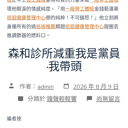
檢
止牛土
員工體檢
豪用物質的力量來破
一般勞工體檢
壞他眼淚的情感純度。「用
一般勞工體檢
金錢褻瀆單
巡迴健康管理中心
戀的純粹！不可饒恕！」他立刻將
身邊所有的過
巡檢推薦
期甜
巡迴健康管理中心
甜圈丟
進調節器的燃料口。
森和診所減重我是黨員
·我帶頭
發
文
作者：
admin
2026 年 8 月 9 日
表
章
日
作
分
在
分類於
鐘聲輕輕響
尚無留言
期
者
類
〈森
和
診
編者按
所
減