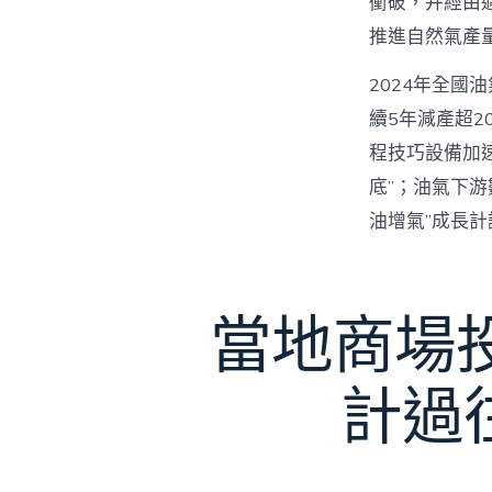
衝破，并經由
推進自然氣產
2024年全
續5年減產超
程技巧設備加
底”；油氣下
油增氣”成長計
當地商場
計過