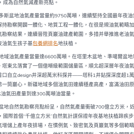
網〉
米，成為自然氣減產新亮點。
中
爾多斯盆地油氣產量當量約9750萬噸，連續堅持全國最年夜
保持勘察開闢一體化、地質工程一體化，在很是規油氣範疇
氣勘察結果，連續晉陞頁巖油建產範圍，多措并舉推進老油
夜油氣生孩子基
包養網排名
地扶植。
疆地域油氣產量當量達6600萬噸。在塔里木盆地、準噶爾盆
。塔東北落實了一個億噸級範圍儲量區，順北超深層年夜油
口自立design井深超萬米科探井——塔科1井鉆探深度超1
第一筒巖心。新疆地域多個油氣田連續穩產高產，富滿油田
北油氣田產量到達300萬噸油當量。
川盆地自然氣勘察亮點紛呈，自然氣產量衝破700億立方米，
米，國際首個“千億立方米”自然氣計謀保證年夜基地扶植蹄疾
氣增儲上產年夜排場，在慣例氣、致密氣及頁巖氣等多個範