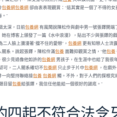
伶
包養網
包養網
卻由衷表現觀賞：“這其實是一個了不得的女
。”
戲太深，日前
包養網
有風聞說陳松伶與劇中男一號張鐸開端了
，她在博客上頒發了一篇《水中浪漫》，貼出不少與張鐸的
為二人臉上瀰漫著“擋不住的愛戀”，
包養網
更有知戀人士流
人關系。說起張鐸，陳松伶滿
包養
面難抑觀賞之情，“他
包養
。很少見過像他如許的
包養網
男孩子，在生涯中也給了我很
然認可，二人關系確切不
包養網
只止步于片中
包養網
，在戲外
并一向堅持聯絡接
包養
包養網
觸。不外，對于人們的探根究
題目留
包養
給張鐸，我信任他能給一個很好的謎底。”
約四起不符合法令