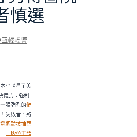
者慎選
鐘聲輕輕響
本**《量子美
決儀式：強制
到一股強烈的
健
檢
！失敗者，將
她
巡迴體檢推薦
和一
一般勞工體