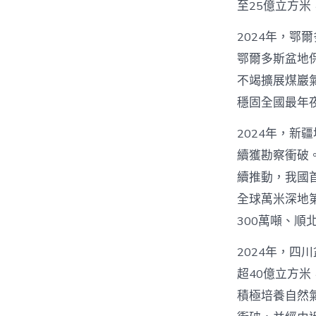
至25億立方
2024年，鄂
鄂爾多斯盆地
不竭擴展煤巖
穩固全國最年
2024年，新
續獲勘察衝破
續推動，我國首
全球萬米深地
300萬噸、順
2024年，四
超40億立方
積極培養自然