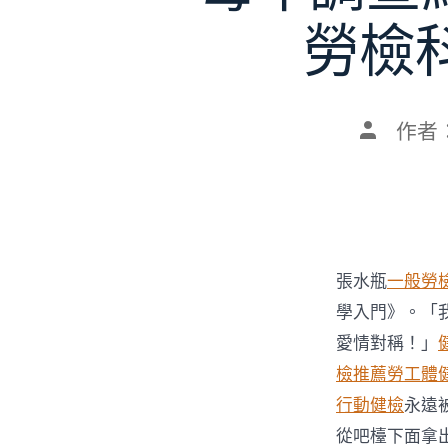
勞檢
文
作者
章
作
者
張水瓶
一般勞
學入門》。「
愛情對稱！」
檢推薦
勞工體
行動健檢
永遠
從吧檯下面拿