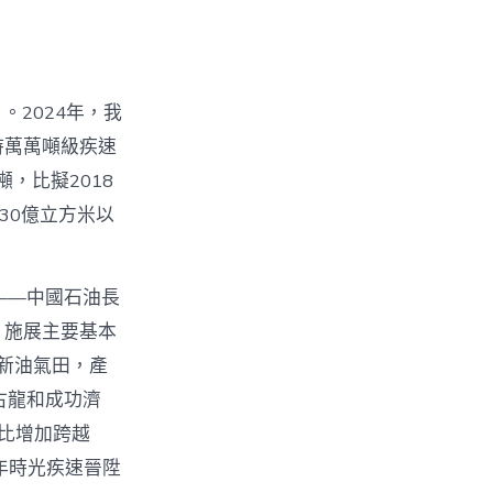
。2024年，我
持萬萬噸級疾速
，比擬2018
30億立方米以
——中國石油長
，施展主要基本
新油氣田，產
古龍和成功濟
比增加跨越
年時光疾速晉陞