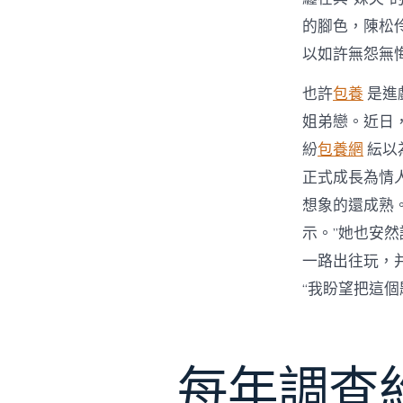
的腳色，陳松
以如許無怨無悔
也許
包養
是進
姐弟戀。近日
紛
包養網
紜以
正式成長為情
想象的還成熟
示。”她也安
一路出往玩，
“我盼望把這個
每年調查