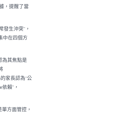
數據，提醒了當
經常發生沖突”，
集中在四個方
%認為其焦點是
將
%的家長認為“公
e依賴”，
不是單方面管控，