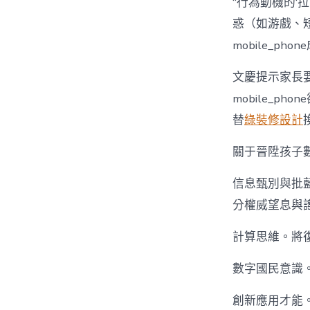
“行為動機的‘拉
惑（如游戲、
mobile_ph
文慶提示家長
mobile_
替
綠裝修設計
關于晉陞孩子
信息甄別與批
分權威望息與謠
計算思維。將復
數字國民意識
創新應用才能。