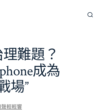
搜
尋
切
換
開
關
e治理難題？
phone成為
戰場”
鐘聲輕輕響