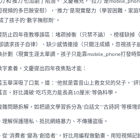
力’和‘推力’也加劇了陷溺。”文慶補充，“拉力”是mobile_ph
短視頻的多巴胺安慰），“推力”是現實壓力（學習困難、家庭
one成了孩子的“數字撫慰劑”。
要防止四年夜教導誤區：堵疏掉衡（只禁不論）、榜樣缺掉
phone卻請求孩子自律）、缺少感情連接（只關注成績，忽視孩
換計劃（現實生涯太單調，孩子只能靠mobile_phone打發時
數字素養，文慶提出四年夜焦點才能：
藍玉華深吸了口氣，道：“他就是雲音山上救女兒的兒子。”評
言，好比識破“吃巧克力能長高10厘米”等偽科學。
雜問題拆解，如把語文學習拆分為“白話文”“古詩詞”等模塊
。理解保護隱私、抵抗網絡暴力、不傳播盜版。
從“消費者”變為“創造者”，好比用編程做動畫、用短視頻記