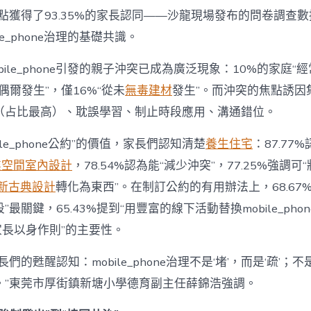
為
點獲得了93.35%的家長認同——沙龍現場發布的問卷調查
“成
le_phone治理的基礎共識。
長
東
西”，
bile_phone引發的親子沖突已成為廣泛現象：10%的家庭“
而
“偶爾發生”，僅16%“從未
無毒建材
發生”。而沖突的焦點誘因
非
“家
（占比最高）、耽誤學習、制止時段應用、溝通錯位。
庭
戰
ile_phone公約”的價值，家長們認知清楚
養生住宅
：87.77
場”〉
中
業空間室內設計
，78.54%認為能“減少沖突”，77.25%強調可“
新古典設計
轉化為東西”。在制訂公約的有用辦法上，68.67
最關鍵，65.43%提到“用豐富的線下活動替換mobile_phon
“家長以身作則”的主要性。
們的甦醒認知：mobile_phone治理不是‘堵’，而是‘疏’；
。”東莞市厚街鎮新塘小學德育副主任薛錦浩強調。