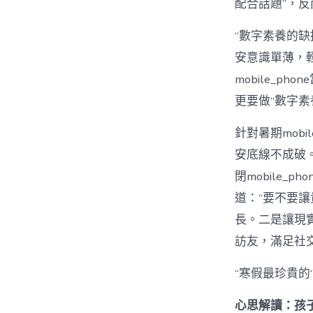
配合話題”，
“數字素養的
安意識單薄，
mobile_
更要做“數字素
針對暑期mobil
安底線不成破。
閉mobile
道：“要不要
長。二是讓現
訪友，滿足社
“寒假最珍貴的
心思解讀：孩子陷