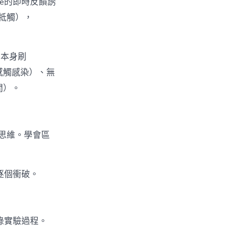
one的即時反饋誘
牴觸），
（本身刷
子感觸感染）、無
間）。
思維。學會區
逐個衝破。
錄實驗過程。