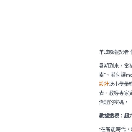
章
作
者
羊城晚報記者 
暑期到來，當孩
索”。若何讓mo
設計
塘小學舉辦
表、教導專家齊
治理的密碼。
數據透視：超九
“在智能時代，培