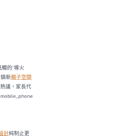
牴觸的“導火
街鎮新
親子空間
引發熱議，家長代
le_phone
設計
純制止更