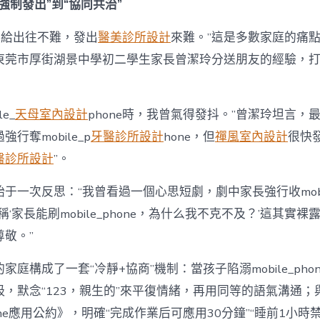
強制發出”到“協同共治”
hone給出往不難，發出
醫美診所設計
來難。”這是多數家庭的痛
東莞市厚街湖景中學初二學生家長曾潔玲分送朋友的經驗，打
e_
天母室內設計
phone時，我曾氣得發抖。”曾潔玲坦言，
行奪mobile_p
牙醫診所設計
hone，但
禪風室內設計
很快
醫診所設計
”。
于一次反思：“我曾看過一個心思短劇，劇中家長強行收mobile
稱‘家長能刷mobile_phone，為什么我不克不及？’這其實
敬。”
家庭構成了一套“冷靜+協商”機制：當孩子陷溺mobile_pho
吸，默念“123，親生的”來平復情緒，再用同等的語氣溝通；
phone應用公約》，明確“完成作業后可應用30分鐘”“睡前1小