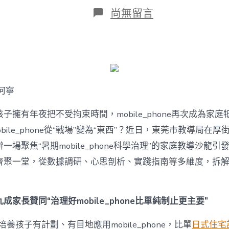
日
在
尚無留言
期
〈若
何
破
解
暑
期
mobile_phone
何寧
治
理
難
子擁有年夜把不受拘束時間，mobile_phone再次成為家庭
題？
bile_phone從“戰場”變為“東西”？近日，東莞市教導局在厚
讓
mobilJIUYI
一場聚焦“暑期mobile_phone科學治理”的家庭教導沙龍
俱
聚一堂，從數據調研、心思剖析、實踐指南等多維度，拆解mobi
意
空
間
設
成家長贊同“治理好mobile_phone比單純制止更主要”
計
e_phone
養孩子有計劃、有目地應用mobile_phone，比單
日式住宅
成