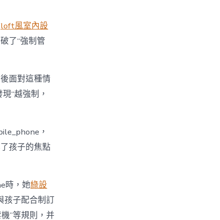
點
loft風室內設
破了“強制管
最後面對這種情
發現“越強制，
_phone，
裸露了孩子的焦點
ne時，她
綠設
與孩子配合制訂
時禁機”等規則，并