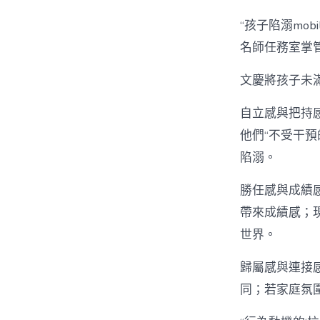
“孩子陷溺mob
名師任務室掌
文慶將孩子未
自立感與把持感
他們“不受干預
陷溺。
勝任感與成績感。
帶來成績感；
世界。
歸屬感與連接
同；若家庭氛圍冷