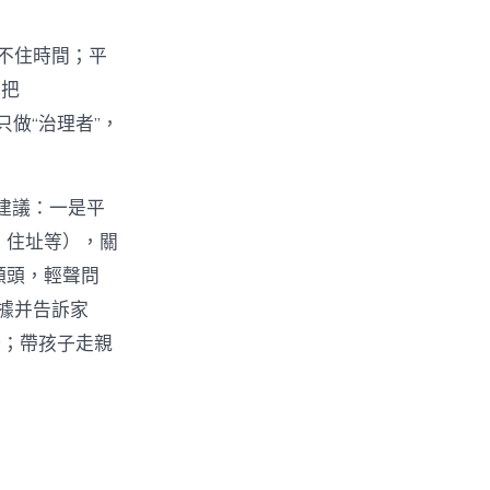
管不住時間；平
只把
只做“治理者”，
軌建議：一是平
號、住址等），關
的額頭，輕聲問
據并告訴家
野；帶孩子走親