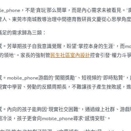
ile_phone，不是‘貪玩’那么簡單，而是內心需求未被看見。
管人、東莞市南城教導治理中間德育教研員文慶從心思學角
滿足的需求歸為三類：
。芳華期孩子自我意識覺醒，盼望“掌控本身的生涯”，而mobil
的領地”。家長的強制管
民生社區室內設計
控會引發“權力斗
mobile_phone游戲的“闖關獎勵”、短視頻的“即時點贊”
現實中學習、勞動的反饋周期長，不難讓孩子產生挫敗感，
感。內向的孩子能夠因“現實社交困難”，通過線上社群、游戲
淡，孩子更會向mobile_phone尋求“感情安慰”。