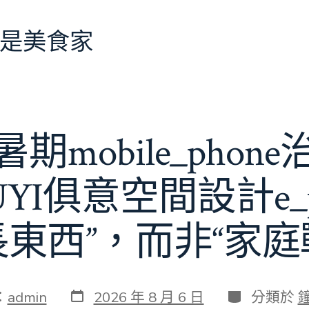
是美食家
期mobile_phon
JIUYI俱意空間設計e_
長東西”，而非“家庭
發
分
：
admin
2026 年 8 月 6 日
分類於
表
類