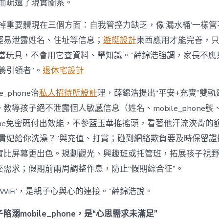
反而疏遠了現實關系。
缺掉重要體現在三個方面：自我管控力缺乏，像‘漏水桶’一樣
輕易泄露姓名、住址等信息；
遊艇設計
東西應用才能完善，
phone當玩具，不會用它查資料、學知識。”薛錦浩強調，家長不應
養引領者”。
退休宅設計
e_phone治
私人招待所設計
理，薛錦浩提出“平安+充實”雙
教導孩子絕不泄露個人敏感信息（姓名、mobile_phone
_phone免密碼付出效能，不參藍玉華搖搖頭，看著他汗流浹背
讓貴妃給你洗澡？”與充值、打賞；碰到網絡欺負要及時保留證
實比屏幕更出色。規劃觀光、興趣班或托管班，拓展孩子視
交需求；假期前兩周調整作息，防止“假期綜合征”。
‘WiFi’，是親子心與心的連接。”薛錦浩說。
溺mobile_phone，是“心思需求未滿足”