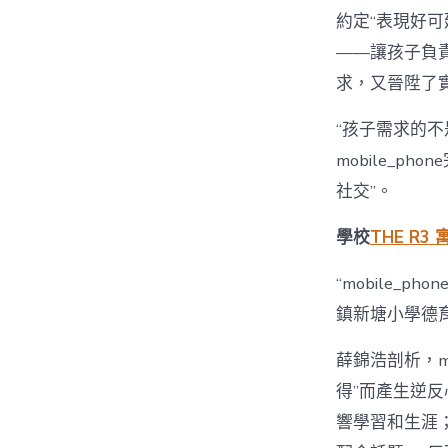
約定“表現好可延
——讓孩子負
求，又晉陞了
“孩子需求的不
mobile_
社交”。
學校
THE R3 
“mobile_
鎮新塘小學德
薛錦浩剖析，m
得”而產生逆
響學習和生涯