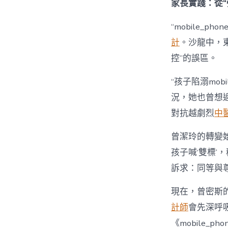
家長實踐：從“
“mobile_p
計
。沙龍中，
控”的誤區。
“孩子陷溺mobil
況，她也曾想過強
對抗越劇烈
中
曾潔玲的轉變始
孩子喊‘雙標’，
訴求：同等與尊
現在，曾密斯的
計師
會先深呼
《mobile_