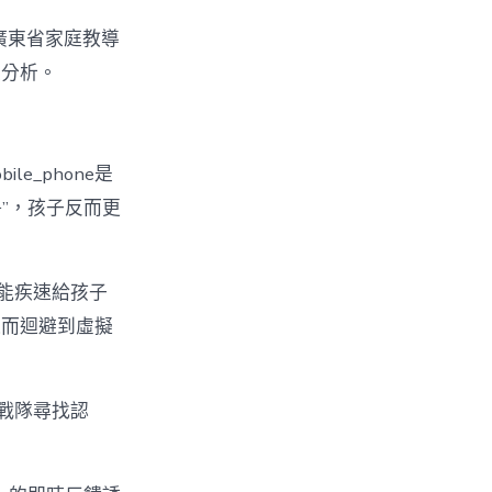
”廣東省家庭教導
度分析。
e_phone是
爭”，孩子反而更
，能疾速給孩子
進而迴避到虛擬
戰隊尋找認