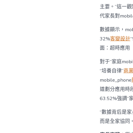
主要。”這一觀
代家長對mobi
數據顯示，mo
32%
客變設計
面：超時應用
對于“家庭mob
“培養自律”
商
mobile_phone
道劃分應用時段”
63.52%強調
“數據背后是家長
而是全家協同