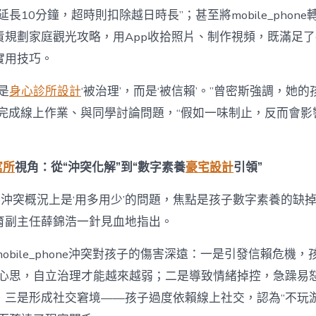
長10分鐘，超時則扣除越日時長”；甚至將mobile_phone
責規劃家庭觀光攻略，用App收拾照片、制作視頻，既滿足
實用技巧。
是
身心診所設計
‘被治理’，而是‘被信賴’。”曾密斯強調，她
phone完成線上作業、與同學討論問題，“假如一味制止，反而會
寓所
視角：從“沖突化解”到“數字素養
豪宅設計
引領”
phone沖突概況上是‘用多用少’的問題，焦點是孩子數字素養的缺
育副主任薛錦浩一針見血地指出。
obile_phone沖突對孩子的傷害深遠：一是引發信賴危機，
反心思，自立治理才能越來越弱；二是導致情緒掉控，急躁易
；三是形成社交窘境——孩子過度依賴線上社交，認為“不玩