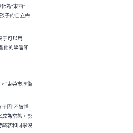
轉化為“東西”
了孩子的自立需
的孩子可以用
影響他的學習和
掉。”東莞市厚街
孩子因“不被懂
怒成為常態，影
游戲就和同學沒