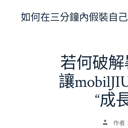
跳
至
如何在三分鐘內假裝自己
主
要
內
容
若何破解暑
讓mobil
“成
文
作者