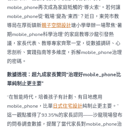
理
mobile_phone再次成為家庭牴觸的“導火索”。若何讓
難
題？
mobile_phone從“戰場”變為“東西”？近日，東莞市教
讓
導局在厚街鎮新
親子空間設計
塘小學舉辦一場聚焦“暑
mobilJIUYI
俱
期mobile_phone科學治理”的家庭教導沙龍引發熱
意
議，家長代表、教導專家齊聚一堂，從數據調研、心
空
間
思剖析、實踐指南等多維度，拆解mobile_phone治理
設
計
的密碼。
e_phone
成
數據透視：超九成家長贊同“治理好mobile_phone比
為
單純制止更主要”
“成
長
東
“在智能時代，培養孩子有計劃、有目地應用
西”，
mobile_phone，比單
日式住宅設計
純制止更主要。”
而
非
這一觀點獲得了93.35%的家長認同——沙龍現場發布
“家
的問卷調查數據，提醒了當代家長對mobile_phone治
庭