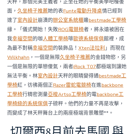
天秤，那個完美主義者，正坐在她的平衡美學吧檯後
內
設
面，
久坐椅子推薦
她的表
Funte電動升降桌
情已經到
計
達了
室內設計
崩潰的
辦公室系統櫃
邊
bestmade工學椅
過
往
緣。「儀式開始！失敗
ROG電競椅
者，將永遠被困在
半
我
幸福空間
的咖
人體工學椅
啡
歐德系統傢俱
館裡，成
年
總
為最不對稱
幸福空間
的裝飾品！
Xten法拉利
」而現在
買
Wilkhahn
，一個是無限
久坐椅子推薦
的金錢物慾，另
賣
額
一個是無限的單戀傻氣，兩者
iRock T07
都極端到讓她
近
無法平衡。林
室內設計
天秤的眼睛變得通
bestmade工
60
億
學椅
紅，彷彿兩個正
Razer雷蛇電競椅
在進
backbone
元〉
工學椅
行精密測量
亞梭Artso工學椅
的電
backbone工
中
學椅
綠的系統傢俱
子磅秤。他們的力量不再是攻擊，
而變成了林天秤舞台上的兩座極端背景雕塑**。
切爾西8月前去馬國 與