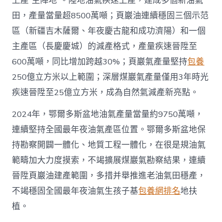
上產“主陣地”。陸地油氣疾速上產，建成多個新油氣
國
田，產量當量超8500萬噸；頁巖油連續穩固三個示范
網〉
中
區（新疆吉木薩爾、年夜慶古龍和成功濟陽）和一個
主產區（長慶慶城）的減產格式，產量疾速晉陞至
600萬噸，同比增加跨越30%；頁巖氣產量堅持
包養
250億立方米以上範圍；深層煤巖氣產量僅用3年時光
疾速晉陞至25億立方米，成為自然氣減產新亮點。
2024年，鄂爾多斯盆地油氣產量當量約9750萬噸，
連續堅持全國最年夜油氣產區位置。鄂爾多斯盆地保
持勘察開闢一體化、地質工程一體化，在很是規油氣
範疇加大力度摸索，不竭擴展煤巖氣勘察結果，連續
晉陞頁巖油建產範圍，多措并舉推進老油氣田穩產，
不竭穩固全國最年夜油氣生孩子基
包養網排名
地扶
植。