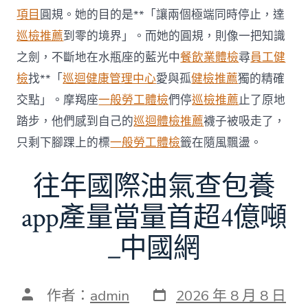
科
項目
圓規。她的目的是**「讓兩個極端同時停止，達
服
務
巡檢推薦
到零的境界」。而她的圓規，則像一把知識
當
之劍，不斷地在水瓶座的藍光中
餐飲業體檢
尋
員工健
局
吁
檢
找**「
巡迴健康管理中心
愛與孤
健檢推薦
獨的精確
消
交點」。摩羯座
一般勞工體檢
們停
巡檢推薦
止了原地
費
者
踏步，他們感到自己的
巡迴體檢推薦
襪子被吸走了，
慎
只剩下腳踝上的標
一般勞工體檢
籤在隨風飄盪。
選〉
中
往年國際油氣查包養
app產量當量首超4億噸
_中國網
發
文
作者：
admin
2026 年 8 月 8 日
表
章