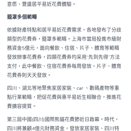
一
意愿、豐盛居平易近花費體驗。
輪
花
籠罩多個範疇
費
券
真
依據財產特點和居平易近花費需求，各地發布了分歧
金
類型的花費券，籠罩多範疇。上海市當局投進市級財
查
包
務資金5億元，面向餐飲、住宿、片子、體育等範疇
養
發放辦事花費券，四類花費券均采用“先到先得”方法
網
站
支付，此中餐飲、住宿花費券每周發放，片子、體育
白
花費券則天天發放。
銀
撲
滅
四川、湖北等地聚焦家居家裝、car 、數碼產物等重
花
點行業範疇，把促花費與惠平易近生相聯合，推進花
費
高
費擴容提質。
潮
_
第三屆中國(四川)國際熊貓花費節近日啟幕。時代，
中
四川將兼顧4億元財務資金，發放家居家裝、四川特
國