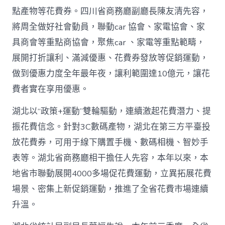
網〉
點產物等花費券。四川省商務廳副廳長陳友清先容，
中
將周全做好社會動員，聯動car 協會、家電協會、家
具商會等重點商協會，聚焦car 、家電等重點範疇，
展開打折讓利、滿減優惠、花費券發放等促銷運動，
做到優惠力度全年最年夜，讓利範圍達10億元，讓花
費者實在享用優惠。
湖北以“政策+運動”雙輪驅動，連續激起花費潛力、提
振花費信念。針對3C數碼產物，湖北在第三方平臺投
放花費券，可用于線下購置手機、數碼相機、智妙手
表等。湖北省商務廳相干擔任人先容，本年以來，本
地省市聯動展開4000多場促花費運動，立異拓展花費
場景、密集上新促銷運動，推進了全省花費市場連續
升溫。