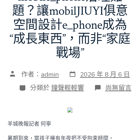
題？讓mobilJIUYI俱意
空間設計e_phone成為
“成長東西”，而非“家庭
戰場”
發
文
作者：
admin
2026 年 8 月 6 日
表
章
日
作
分
在
分類於
鐘聲輕輕響
尚無留言
期
者
類
〈若
何
破
解
暑
羊城晚報記者 何寧
期
mobile_ph
治
暑期到來，當孩子擁有年夜把不受拘束時間，