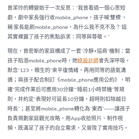
曾潔玲的轉變始于一次反思：“我曾看過一個心思短
劇，劇中家長強行收mobile_phone，孩子喊‘雙標’，
稱‘家長能刷mobile_phone，為什么我不克不及？’這
其實裸露了孩子的焦點訴求：同等與尊敬。”
現在，曾密斯的家庭構成了一套“冷靜+協商”機制：當
孩子陷溺mobile_phone時，她
綠設計師
會先深呼吸，
默念“123，親生的”來平復情緒，再用同等的語氣溝
通；與孩子配合制訂《mobile_phone應用公約》，明
確“完成作業后可應用30分鐘”“睡前1小時禁機”等規
則，并約定“表現好可延長10分鐘，超時則扣除越日
時長”；甚至將mobile_phone轉化為“東西”——讓孩子
負責規劃家庭觀光攻略，用App收拾照片、制作視
頻，既滿足了孩子的自立需求，又晉陞了實用技巧。