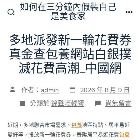
跳
如何在三分鐘內假裝自己
至
是美食家
搜
選
主
尋
單
切
要
多地派發新一輪花費券
換
內
開
關
真金查包養網站白銀撲
容
滅花費高潮_中國網
發
文
作者：
admin
2026 年 8 月 9 日
表
章
日
作
分
在
分類於
鐘聲輕輕響
尚無留言
期
者
類
〈多
地
派
近期，多地聯合市場需求、
包養
地區特點、居平易近
發
新
愛好等，投放新一輪花費券，晉陞居平易近花費
包養