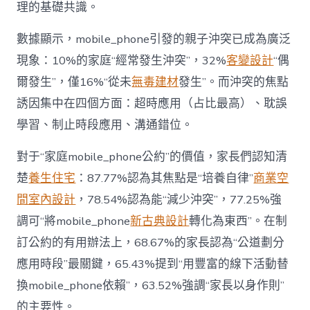
戰
理的基礎共識。
場”〉
中
數據顯示，mobile_phone引發的親子沖突已成為廣泛
現象：10%的家庭“經常發生沖突”，32%
客變設計
“偶
爾發生”，僅16%“從未
無毒建材
發生”。而沖突的焦點
誘因集中在四個方面：超時應用（占比最高）、耽誤
學習、制止時段應用、溝通錯位。
對于“家庭mobile_phone公約”的價值，家長們認知清
楚
養生住宅
：87.77%認為其焦點是“培養自律”
商業空
間室內設計
，78.54%認為能“減少沖突”，77.25%強
調可“將mobile_phone
新古典設計
轉化為東西”。在制
訂公約的有用辦法上，68.67%的家長認為“公道劃分
應用時段”最關鍵，65.43%提到“用豐富的線下活動替
換mobile_phone依賴”，63.52%強調“家長以身作則”
的主要性。