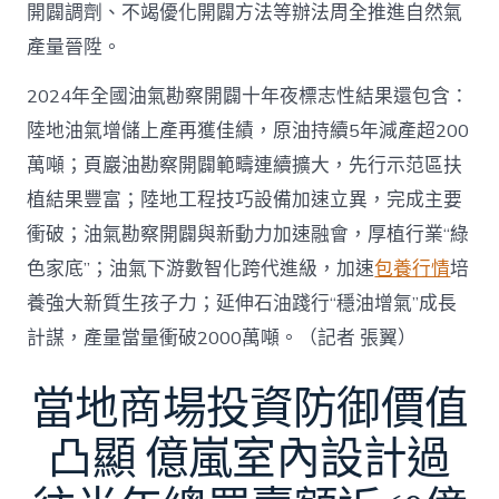
開闢調劑、不竭優化開闢方法等辦法周全推進自然氣
產量晉陞。
2024年全國油氣勘察開闢十年夜標志性結果還包含：
陸地油氣增儲上產再獲佳績，原油持續5年減產超200
萬噸；頁巖油勘察開闢範疇連續擴大，先行示范區扶
植結果豐富；陸地工程技巧設備加速立異，完成主要
衝破；油氣勘察開闢與新動力加速融會，厚植行業“綠
色家底”；油氣下游數智化跨代進級，加速
包養行情
培
養強大新質生孩子力；延伸石油踐行“穩油增氣”成長
計謀，產量當量衝破2000萬噸。（記者 張翼）
當地商場投資防御價值
凸顯 億嵐室內設計過