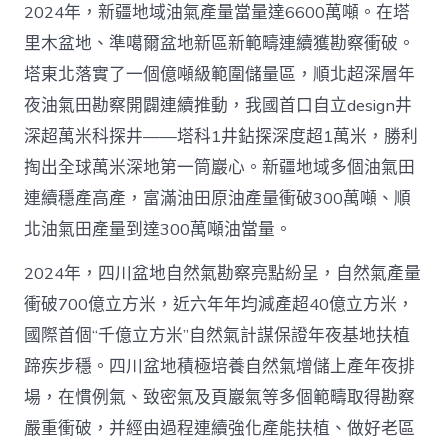
2024年，新疆地域油氣產量當量達6600萬噸。在塔
里木盆地、準噶爾盆地新區新範疇連續獲勘察衝破。
塔東北落實了一個億噸級範圍儲量區，順北超深層年
夜油氣田勘察開闢連續推動，我國首口自立design井
深超萬米科探井——塔科1井鉆探深度超1萬米，勝利
掏出全球萬米深地第一筒巖心。新疆地域多個油氣田
連續穩產高產，富滿油田原油產量衝破300萬噸、順
北油氣田產量到達300萬噸油當量。
2024年，四川盆地自然氣勘察亮點紛呈，自然氣產量
衝破700億立方米，近六年年均減產超40億立方米，
國際首個“千億立方米”自然氣計謀保證年夜基地扶植
蹄疾步穩。四川盆地積極培養自然氣增儲上產年夜排
場，在慣例氣、致密氣及頁巖氣等多個範疇取得勘察
嚴重衝破，并經由過程連續強化產能扶植、做好老區