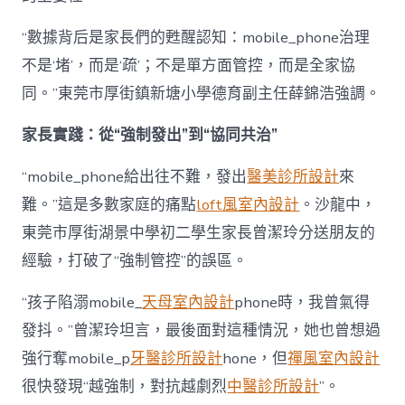
“數據背后是家長們的甦醒認知：mobile_phone治理
不是‘堵’，而是‘疏’；不是單方面管控，而是全家協
同。”東莞市厚街鎮新塘小學德育副主任薛錦浩強調。
家長實踐：從“強制發出”到“協同共治”
“mobile_phone給出往不難，發出
醫美診所設計
來
難。”這是多數家庭的痛點
loft風室內設計
。沙龍中，
東莞市厚街湖景中學初二學生家長曾潔玲分送朋友的
經驗，打破了“強制管控”的誤區。
“孩子陷溺mobile_
天母室內設計
phone時，我曾氣得
發抖。”曾潔玲坦言，最後面對這種情況，她也曾想過
強行奪mobile_p
牙醫診所設計
hone，但
禪風室內設計
很快發現“越強制，對抗越劇烈
中醫診所設計
”。