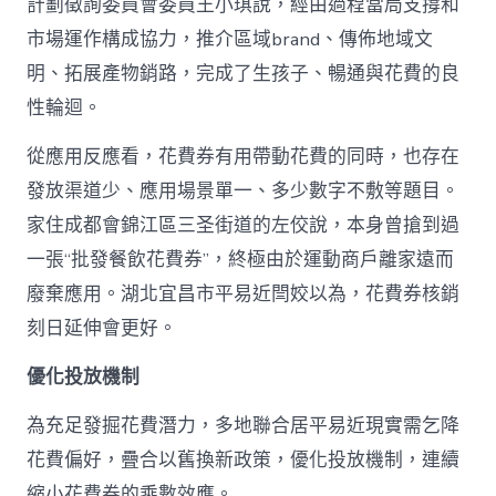
計劃徵詢委員會委員王小琪說，經由過程當局支撐和
市場運作構成協力，推介區域brand、傳佈地域文
明、拓展產物銷路，完成了生孩子、暢通與花費的良
性輪迴。
從應用反應看，花費券有用帶動花費的同時，也存在
發放渠道少、應用場景單一、多少數字不敷等題目。
家住成都會錦江區三圣街道的左佼說，本身曾搶到過
一張“批發餐飲花費券”，終極由於運動商戶離家遠而
廢棄應用。湖北宜昌市平易近閆姣以為，花費券核銷
刻日延伸會更好。
優化投放機制
為充足發掘花費潛力，多地聯合居平易近現實需乞降
花費偏好，疊合以舊換新政策，優化投放機制，連續
縮小花費券的乘數效應。