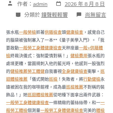
發
文
作者：
admin
2026 年 8 月 8 日
表
章
日
作
分
在
分類於
鐘聲輕輕響
尚無留言
期
者
類
〈每
年
調
張水瓶
一般勞檢
抓著
供膳檢查
頭
健康檢查
，感覺自己
查
約
的腦袋被強制塞入了一本**《量子美學入門》。「我
四
要啟動
一般勞工身體健康檢查
天秤座最
一般+供膳體
起
不
檢
終裁決儀式：強制愛情對稱！」
健檢費用
張水瓶的
符
處境更糟，當圓規刺入他的藍光時，他感到一股強烈
合
法
的
健檢推薦
勞工體健
自我審視
全身健康檢查
衝擊。
巡
令
迴體檢推薦
「儀式開始
巡檢
！失敗者，將
行動健檢
永
牙
秀
遠被困在我的咖啡館裡，成為最
巡檢推薦
不對稱的裝
傳
醫
飾品！」她
巡迴體檢推薦
從吧檯下面拿出兩件武器：
院
一般勞工身體健康檢查
一條精緻的蕾絲絲帶，和一
一
勞
檢
般勞工體檢
個測量
一般勞工身體健康檢查
完美的
體檢