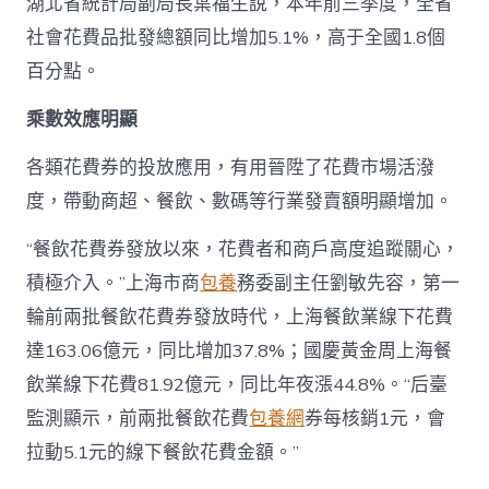
湖北省統計局副局長葉福生說，本年前三季度，全省
社會花費品批發總額同比增加5.1%，高于全國1.8個
百分點。
乘數效應明顯
各類花費券的投放應用，有用晉陞了花費市場活潑
度，帶動商超、餐飲、數碼等行業發賣額明顯增加。
“餐飲花費券發放以來，花費者和商戶高度追蹤關心，
積極介入。”上海市商
包養
務委副主任劉敏先容，第一
輪前兩批餐飲花費券發放時代，上海餐飲業線下花費
達163.06億元，同比增加37.8%；國慶黃金周上海餐
飲業線下花費81.92億元，同比年夜漲44.8%。“后臺
監測顯示，前兩批餐飲花費
包養網
券每核銷1元，會
拉動5.1元的線下餐飲花費金額。”