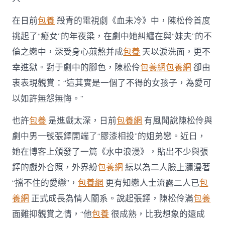
在日前
包養
殺青的電視劇《血未冷》中，陳松伶首度
挑起了“癡女”的年夜梁，在劇中她糾纏在與“妹夫”的不
倫之戀中，深受身心煎熬并成
包養
天以淚洗面，更不
幸進獄。對于劇中的腳色，陳松伶
包養網
包養網
卻由
衷表現觀賞：“這其實是一個了不得的女孩子，為愛可
以如許無怨無悔。”
也許
包養
是進戲太深，日前
包養網
有風聞說陳松伶與
劇中男一號張鐸開端了“膠漆相投”的姐弟戀。近日，
她在博客上頒發了一篇《水中浪漫》，貼出不少與張
鐸的戲外合照，外界紛
包養網
紜以為二人臉上瀰漫著
“擋不住的愛戀”，
包養網
更有知戀人士流露二人已
包
養網
正式成長為情人關系。說起張鐸，陳松伶滿
包養
面難抑觀賞之情，“他
包養
很成熟，比我想象的還成