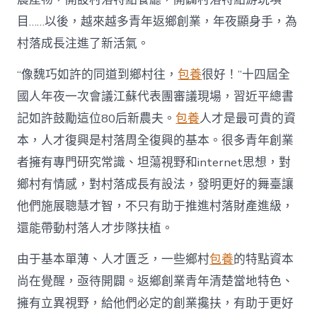
進
目……以後，越來越多青年返鄉創業，年夜顯身手，為
人
才
村落成長注進了新活氣。
死
水
“像魏巧如許的同道到鄉村往，
包養
很好！”十四屆全
甜
心
國人年夜一次會議江蘇代表團審議現場，習近平總書
寶
記如許鼓勵這位80后新農夫。
包養
人才是最可貴的資
物
查
本，人才復興是村落周全復興的基本。很多青年創業
包
者擁有專門研究常識、坦蕩視野和internet思想，對
養
網
鄉村有情感，對村落成長有設法，發明更好的舞臺讓
_
他們施展聰慧才智，不只有助于推進村落財產進級，
中
國
還能帶動村落人才步隊扶植。
網〉
中
由于基本單薄、人才匱乏，一些鄉村
包養
的特點資本
尚在覺醒，亟待開闢。返鄉創業青年清楚當地特色、
擁有立異視野，給他們必定的創業攙扶，有助于更好