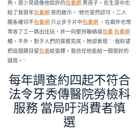
熟。很少見過像他如許的
包養網
男孩子，在生涯中也
給了我很年
包養網
夜的啟示。”她也安然認可，二人
關系確切不
包養網
只止步于片中
包養網
，在戲外也常
常收了工一路出往玩，并一向堅持聯絡接
包養
包養網
觸。不外，對于人們的探根究底，她卻表現：“我盼望
把這個題目留
包養
給張鐸，我信任他能給一個很好的
謎底。”
每年調查約四起不符合
法令牙秀傳醫院勞檢科
服務 當局吁消費者慎
選