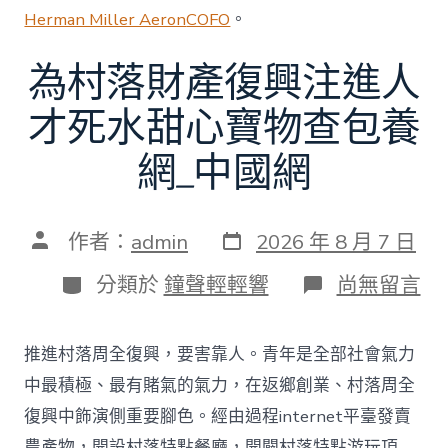
Herman Miller Aeron
COFO
。
為村落財產復興注進人
才死水甜心寶物查包養
網_中國網
發
文
作者：
admin
2026 年 8 月 7 日
表
章
日
作
分
在
分類於
鐘聲輕輕響
尚無留言
期
者
類
〈為
村
落
推進村落周全復興，要害靠人。青年是全部社會氣力
財
產
中最積極、最有賭氣的氣力，在返鄉創業、村落周全
復
復興中飾演側重要腳色。經由過程internet平臺發賣
興
注
農產物，開設村落特點餐廳，開闢村落特點游玩項