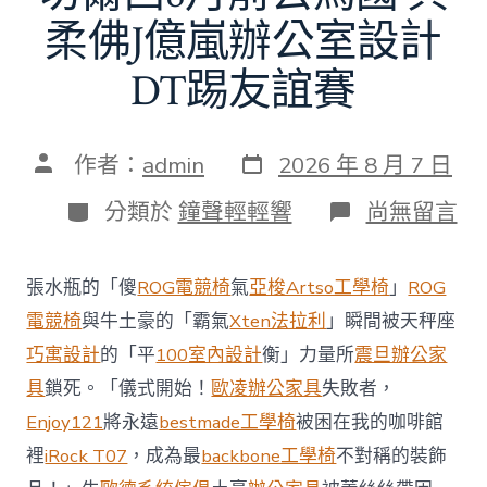
柔佛J億嵐辦公室設計
DT踢友誼賽
發
文
作者：
admin
2026 年 8 月 7 日
表
章
日
作
分
在
分類於
鐘聲輕輕響
尚無留言
期
者
類
〈切
爾
西
張水瓶的「傻
ROG電競椅
氣
亞梭Artso工學椅
」
ROG
8
月
電競椅
與牛土豪的「霸氣
Xten法拉利
」瞬間被天秤座
前
巧寓設計
的「平
100室內設計
衡」力量所
震旦辦公家
去
馬
具
鎖死。「儀式開始！
歐凌辦公家具
失敗者，
國
Enjoy121
將永遠
bestmade工學椅
被困在我的咖啡館
與
柔
裡
iRock T07
，成為最
backbone工學椅
不對稱的裝飾
佛