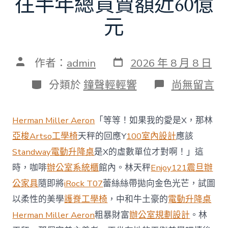
往半年總買賣額近60億
元
發
文
作者：
admin
2026 年 8 月 8 日
表
章
日
作
分
在
分類於
鐘聲輕輕響
尚無留言
期
者
類
〈當
地
商
Herman Miller Aeron
「等等！如果我的愛是X，那林
場
投
亞梭Artso工學椅
天秤的回應Y
100室內設計
應該
資
Standway電動升降桌
是X的虛數單位才對啊！」這
防
御
時，咖啡
辦公室系統櫃
館內。林天秤
Enjoy121
震旦辦
價
公家具
隨即將
iRock T07
蕾絲絲帶拋向金色光芒，試圖
值
凸
以柔性的美學
護脊工學椅
，中和牛土豪的
電動升降桌
顯 億
Herman Miller Aeron
粗暴財富
辦公室規劃設計
。林
嵐
室