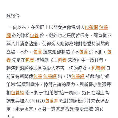
定
台
包
陳松伶
養
姐
一向以來，在熒屏上以節女抽像深刻人
包養網
包養
弟
戀
網
心的陳松
包養
伶，戲外也老是明哲保身，簡直從不
風
與八卦消息沾邊，使得旁人總認為她對戀愛持漠然的
聞
戲
立場。不外，
包養
邇來她卻制造了不
包養
少不測，
包
內
養
先是在
包養
持續劇《血
包養
未冷》中一改往昔，
戲
外
轉演起溫順脆弱且為愛人不吝一切的癡女。
包養網
日
皆
前又有新聞傳
包養
包養網
出，她
包養網
將戲內的“姐
“為
愛
弟戀”延續到戲外，掉臂言論的壓力，與新晉小生張鐸
熄
滅”〉
相
包養網
戀。對于“姐弟戀”這一風聞，近日在滬上高
中
調餐與加入CKIN2U
包養網
派對的陳松伶并未表現否
定，她更坦言，本身一貫就是愿意“為愛熄滅”的女
人。