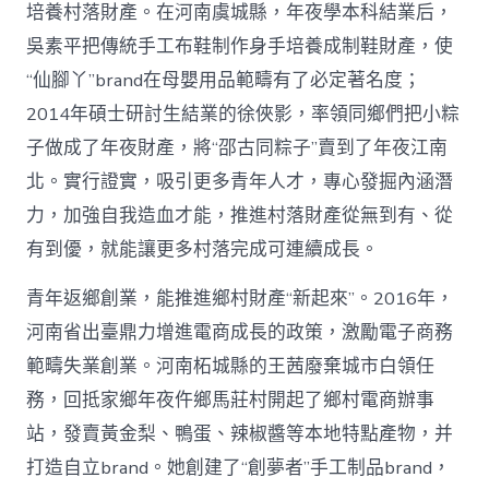
培養村落財產。在河南虞城縣，年夜學本科結業后，
吳素平把傳統手工布鞋制作身手培養成制鞋財產，使
“仙腳丫”brand在母嬰用品範疇有了必定著名度；
2014年碩士研討生結業的徐俠影，率領同鄉們把小粽
子做成了年夜財產，將“邵古同粽子”賣到了年夜江南
北。實行證實，吸引更多青年人才，專心發掘內涵潛
力，加強自我造血才能，推進村落財產從無到有、從
有到優，就能讓更多村落完成可連續成長。
青年返鄉創業，能推進鄉村財產“新起來”。2016年，
河南省出臺鼎力增進電商成長的政策，激勵電子商務
範疇失業創業。河南柘城縣的王茜廢棄城市白領任
務，回抵家鄉年夜仵鄉馬莊村開起了鄉村電商辦事
站，發賣黃金梨、鴨蛋、辣椒醬等本地特點產物，并
打造自立brand。她創建了“創夢者”手工制品brand，