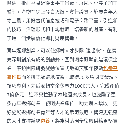
吸納一批村平易近從事手工吊籃、屏風、小凳子加工
編制，產物在網上發賣火爆。實行證實，施展青年人
才上風，用好古代信息技巧和電子商務平臺，引進新
的技巧、治理形式和市場戰略，培養新的財產，有利
于進一個步驟優化鄉村財產構造。
青年返鄉創業，可以使鄉村人才步隊“強起來”。在廣
東深圳創業有成的劉勤鋒，回到河南睢縣創建環保企
業，率領團隊研發變動位置式地道窯和年夜斷
包養平
臺推舉
面多拼式節能地道窯，取得30多項國度發現、
技巧專利，先后安頓富余休息力1000余人，完成產值
7億多元。這不只拉動了本地經濟成長，也鼓勵了更
多青年返鄉創業，發明失業職位，助力農人增收。更
好施展返鄉創業青年等人才的示范效應，構建更強盛
的人才支持系統
包養
，將為村落周全復興供給更堅實