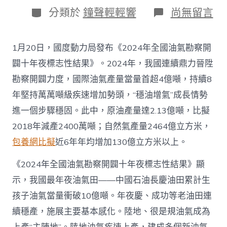
日
作
分
在
分類於
鐘聲輕輕響
尚無留言
期
者
類
〈往
年
國
1月20日，國度動力局發布《2024年全國油氣勘察開
際
油
闢十年夜標志性結果》。2024年，我國連續鼎力晉陞
氣
勘察開闢力度，國際油氣產量當量首超4億噸，持續8
查
包
年堅持萬萬噸級疾速增加勢頭，“穩油增氣”成長情勢
養
進一個步驟穩固。此中，原油產量達2.13億噸，比擬
app
產
2018年減產2400萬噸；自然氣產量2464億立方米，
量
包養網比擬
近6年年均增加130億立方米以上。
當
量
首
《2024年全國油氣勘察開闢十年夜標志性結果》顯
超
示，我國最年夜油氣田——中國石油長慶油田累計生
4
億
孩子油氣當量衝破10億噸。年夜慶、成功等老油田連
噸
續穩產，施展主要基本感化。陸地、很是規油氣成為
_
中