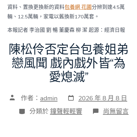
資料、置換更換新的資料
包養網 花圃
分辨到達4.5萬
輛、12.5萬輛，家電以舊換新170萬套。
本報記者 李治國 劉 暢 董慶森 柳 潔 起源：經濟日報
陳松伶否定台包養姐弟
戀風聞 戲內戲外皆“為
愛熄滅”
發
文
作者：
admin
2026 年 8 月 8 日
表
章
日
作
分
在
分類於
鐘聲輕輕響
尚無留言
期
者
類
〈陳
松
伶
否