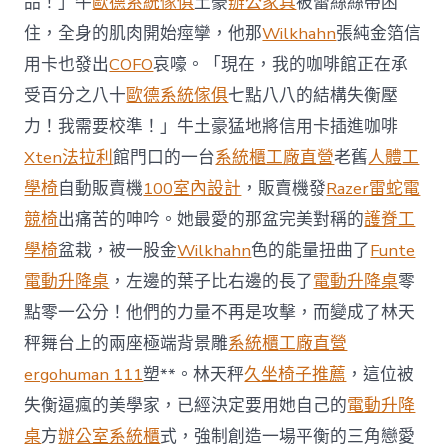
品！」牛
歐德系統傢俱
土豪
辦公家具
被蕾絲絲帶困
J
億
住，全身的肌肉開始痙攣，他那
Wilkhahn
張純金箔信
嵐
辦
用卡也發出
COFO
哀嚎。「現在，我的咖啡館正在承
公
受百分之八十
歐德系統傢俱
七點八八的結構失衡壓
室
設
力！我需要校準！」牛土豪猛地將信用卡插進咖啡
計
Xten法拉利
館門口的一台
系統櫃工廠直營
老舊
人體工
DT
踢
學椅
自動販賣機
100室內設計
，販賣機發
Razer雷蛇電
友
競椅
出痛苦的呻吟。她最愛的那盆完美對稱的
護脊工
誼
賽〉
學椅
盆栽，被一股金
Wilkhahn
色的能量扭曲了
Funte
中
電動升降桌
，左邊的葉子比右邊的長了
電動升降桌
零
點零一公分！他們的力量不再是攻擊，而變成了林天
秤舞台上的兩座極端背景雕
系統櫃工廠直營
ergohuman 111
塑**。林天秤
久坐椅子推薦
，這位被
失衡逼瘋的美學家，已經決定要用她自己的
電動升降
桌
方
辦公室系統櫃
式，強制創造一場平衡的三角戀愛