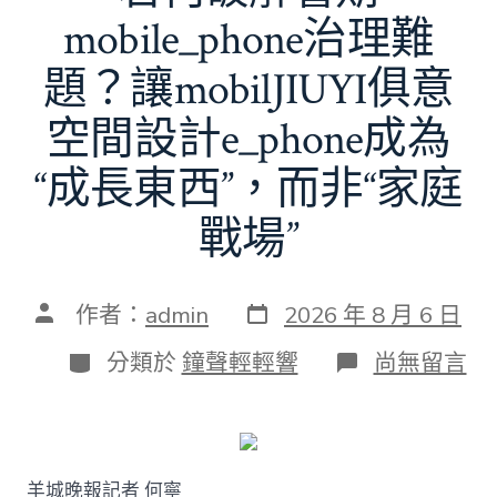
mobile_phone治理難
題？讓mobilJIUYI俱意
空間設計e_phone成為
“成長東西”，而非“家庭
戰場”
發
文
作者：
admin
2026 年 8 月 6 日
表
章
日
作
分
在
分類於
鐘聲輕輕響
尚無留言
期
者
類
〈若
何
破
解
暑
羊城晚報記者 何寧
期