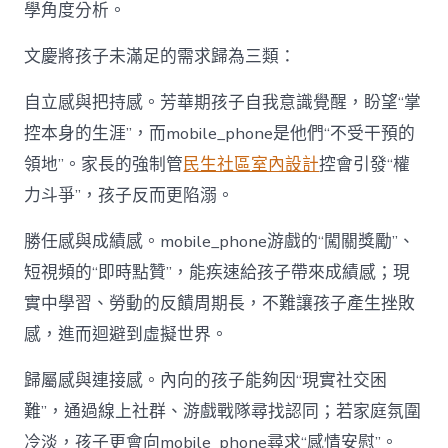
學角度分析。
文慶將孩子未滿足的需求歸為三類：
自立感與把持感。芳華期孩子自我意識覺醒，盼望“掌
控本身的生涯”，而mobile_phone是他們“不受干預的
領地”。家長的強制管
民生社區室內設計
控會引發“權
力斗爭”，孩子反而更陷溺。
勝任感與成績感。mobile_phone游戲的“闖關獎勵”、
短視頻的“即時點贊”，能疾速給孩子帶來成績感；現
實中學習、勞動的反饋周期長，不難讓孩子產生挫敗
感，進而迴避到虛擬世界。
歸屬感與連接感。內向的孩子能夠因“現實社交困
難”，通過線上社群、游戲戰隊尋找認同；若家庭氛圍
冷淡，孩子更會向mobile_phone尋求“感情安慰”。