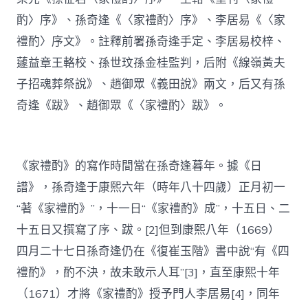
酌〉序》、孫奇逢《〈家禮酌〉序》、李居易《〈家
禮酌〉序文》。註釋前署孫奇逢手定、李居易校梓、
蘧益章王輅校、孫世玟孫金桂監判，后附《線嶺黃夫
子招魂葬祭說》、趙御眾《義田說》兩文，后又有孫
奇逢《跋》、趙御眾《〈家禮酌〉跋》。
《家禮酌》的寫作時間當在孫奇逢暮年。據《日
譜》，孫奇逢于康熙六年（時年八十四歲）正月初一
“著《家禮酌》”，十一日“《家禮酌》成”，十五日、二
十五日又撰寫了序、跋。[2]但到康熙八年（1669）
四月二十七日孫奇逢仍在《復崔玉階》書中說“有《四
禮酌》，酌不決，故未敢示人耳”[3]，直至康熙十年
（1671）才將《家禮酌》授予門人李居易[4]，同年