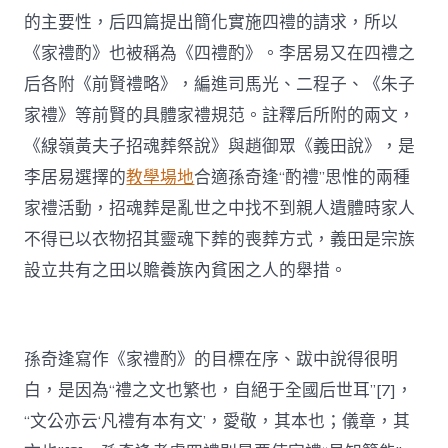
的主要性，后四篇提出簡化實施四禮的請求，所以
《家禮酌》也被稱為《四禮酌》。李居易又在四禮之
后各附《前賢禮略》，編進司馬光、二程子、《朱子
家禮》等前賢的具體家禮規范。註釋后所附的兩文，
《線嶺黃夫子招魂葬祭說》與趙御眾《義田說》，是
李居易選擇的
教學場地
合適孫奇逢“酌禮”思惟的兩種
家禮活動，招魂葬是亂世之中找不到親人遺體時家人
不得已以衣物招其靈魂下葬的喪葬方式，義田是宗族
設立共有之田以贍養族內貧困之人的舉措。
孫奇逢寫作《家禮酌》的目標在序、跋中說得很明
白，是因為“禮之文也繁也，自絕于全國后世耳”[7]，
“文公亦云‘凡禮有本有文’，愛敬，其本也；儀章，其