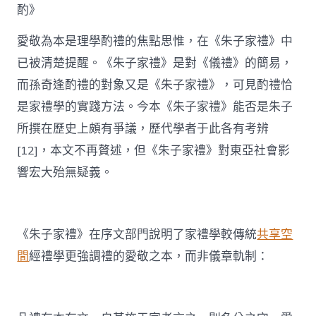
酌》
愛敬為本是理學酌禮的焦點思惟，在《朱子家禮》中
已被清楚提醒。《朱子家禮》是對《儀禮》的簡易，
而孫奇逢酌禮的對象又是《朱子家禮》，可見酌禮恰
是家禮學的實踐方法。今本《朱子家禮》能否是朱子
所撰在歷史上頗有爭議，歷代學者于此各有考辨
[12]，本文不再贅述，但《朱子家禮》對東亞社會影
響宏大殆無疑義。
《朱子家禮》在序文部門說明了家禮學較傳統
共享空
間
經禮學更強調禮的愛敬之本，而非儀章軌制：