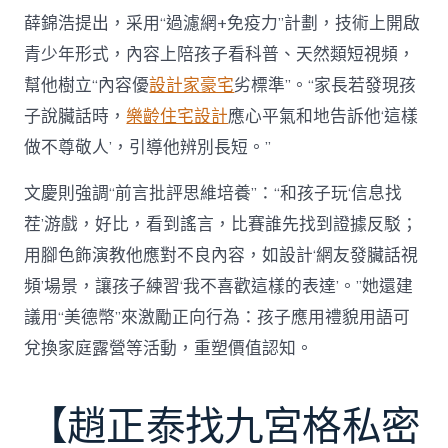
薛錦浩提出，采用“過濾網+免疫力”計劃，技術上開啟
青少年形式，內容上陪孩子看科普、天然類短視頻，
幫他樹立“內容優
設計家豪宅
劣標準”。“家長若發現孩
子說臟話時，
樂齡住宅設計
應心平氣和地告訴他‘這樣
做不尊敬人’，引導他辨別長短。”
文慶則強調“前言批評思維培養”：“和孩子玩‘信息找
茬’游戲，好比，看到謠言，比賽誰先找到證據反駁；
用腳色飾演教他應對不良內容，如設計‘網友發臟話視
頻’場景，讓孩子練習‘我不喜歡這樣的表達’。”她還建
議用“美德幣”來激勵正向行為：孩子應用禮貌用語可
兌換家庭露營等活動，重塑價值認知。
【趙正泰找九宮格私密