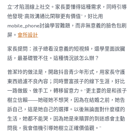
立”才陷溺線上社交。家長要懂得這種需求，同時引導
他發現“高效溝通比閑聊更有價值”，好比用
mobile_phone討論學習難題，而非無意義的臉色包刷
屏。
會所設計
家長提問：孩子總看沒意義的短視頻，還學里面說臟
話，最基礎管不住。這種情況該怎么辦？
曾潔玲的做法是，開啟抖音青少年形式，用家長守護
東西過濾不良內容；同時豐富孩子的線下生涯，好比
一路做飯、做手工，轉移留意力。“更主要的是和孩子
樹立信賴——她碰她不想哭，因為在結婚之前，她告
訴自己，這是她自己的選擇。以後無論面對什麼樣的
生活，她都不能哭，因為她是來贖罪的到迷惑會主動
問我，我會借機引導她樹立正確價值觀。”