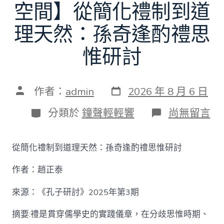
空間】從簡化禮制到道
理天然：孫奇逢酌禮思
惟研討
發
文
作者：
admin
2026 年 8 月 6 日
表
章
日
作
分
在
分類於
鐘聲輕輕響
尚無留言
期
者
類
〈【趙
正
泰
從簡化禮制到道理天然：孫奇逢酌禮思惟研討
找
九
作者：趙正泰
宮
格
私
來源：《孔子研討》2025年第3期
密
空
摘要:禮是貫穿儒學史的實踐儀章，在分歧思惟時期、
間】