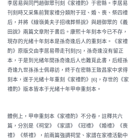
李居易與同門趙御眾刊刻《家禮酌》于密縣。李居易
刊刻時又采集前賢家禮分類附于冠、婚、喪、祭四禮
后，并將《線嶺黃夫子招魂葬祭說》與趙御眾的《義
田說》兩篇文章附于書后。康熙十年刻本今已不存，
現存的光緒十年刻本是孫奇逢后人的重刻本。《家禮
酌》原版交由李居易帶走刊刻[5]，孫奇逢沒有留正
本，于是到光緒年間孫奇逢后人也難覓此書，后經孫
奇逢九世孫孫士佩尋訪，終于在密縣王致昌家中求得
刻本，遂于光緒十年重刻《家禮酌》[6]，存世的《家
禮酌》版本皆本于光緒十年甲申重刻本。
體例上，甲申重刻本《家禮酌》不分卷，註釋共六
篇，分別是《祠堂》《家譜》《冠禮》《婚禮》《喪
禮》《祭禮》，前兩篇強調祠堂、家譜在家禮活動中