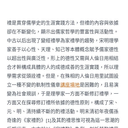
禮是貫穿儒學史的生涯實踐方法，但禮的內容與依據
卻在不斷變化，顯示出儒家哲學的豐富性與活動性。
中古以后出現了變經禮學為家禮學的趨勢，宋明理學
家善于以心性、天理、知己等本體概念賦予儒家德性
以超出性與廣泛性，形上的德性又需與人倫日用相結
合才幹構成具體的人的成德成善的生涯實踐，所以理
學需求從頭詮禮。但是，在殊相的人倫日用里試圖設
立一種不變的軌制性儀章
講座場地
是困難的，且易演
變為社會規訓，于是理學家一方面不斷修訂禮學，一
方面又在探尋修訂禮所依據的德性原則，構成了宋、
元、明、清持續不斷的酌禮活動。明末清初年夜儒孫
奇逢的《家禮酌》[1]及其酌禮思惟可視為這一思潮的