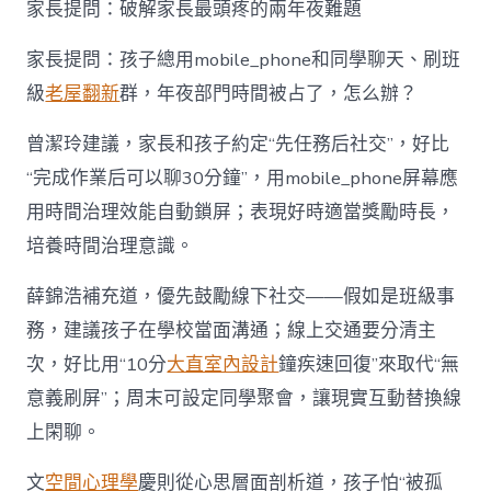
家長提問：破解家長最頭疼的兩年夜難題
家長提問：孩子總用mobile_phone和同學聊天、刷班
級
老屋翻新
群，年夜部門時間被占了，怎么辦？
曾潔玲建議，家長和孩子約定“先任務后社交”，好比
“完成作業后可以聊30分鐘”，用mobile_phone屏幕應
用時間治理效能自動鎖屏；表現好時適當獎勵時長，
培養時間治理意識。
薛錦浩補充道，優先鼓勵線下社交——假如是班級事
務，建議孩子在學校當面溝通；線上交通要分清主
次，好比用“10分
大直室內設計
鐘疾速回復”來取代“無
意義刷屏”；周末可設定同學聚會，讓現實互動替換線
上閑聊。
文
空間心理學
慶則從心思層面剖析道，孩子怕“被孤