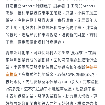
打造自立brand。她創建了“創夢者”手工制品brand，
吸納一批村平易近從事手工吊籃、屏風、小凳子加工
編制，產物在網上發賣火爆。實行證實，施展青年人
才上風，用好古代信息技巧和電子商務平臺，引進新
的技巧、治理形式和市場戰略，培養新的財產，有利
于進一個步驟優化鄉村財產構造。
青年返鄉創業，可以使鄉村人才步隊“強起來”。在廣
東深圳創業有成的劉勤鋒，回到河南睢縣創建環保企
業，率領團隊研發變動位置式地道窯和年夜斷
包養平
臺推舉
面多拼式節能地道窯，取得30多項國度發現、
技巧專利，先后安頓富余休息力1000余人，完成產值
7億多元。這不只拉動了本地經濟成長，也鼓勵了更
多青年返鄉創業，發明失業職位，助力農人增收。更
好施展返鄉創業青年等人才的示范效應，構建更強盛