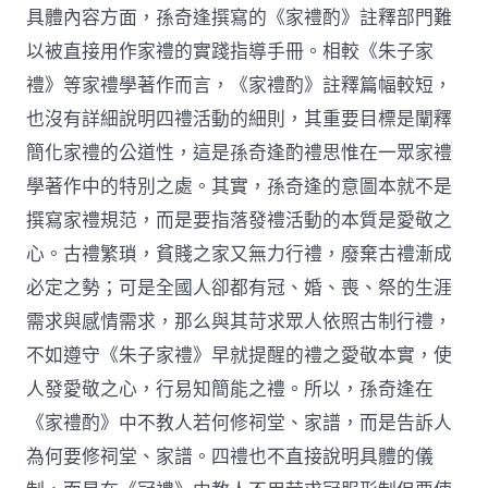
具體內容方面，孫奇逢撰寫的《家禮酌》註釋部門難
以被直接用作家禮的實踐指導手冊。相較《朱子家
禮》等家禮學著作而言，《家禮酌》註釋篇幅較短，
也沒有詳細說明四禮活動的細則，其重要目標是闡釋
簡化家禮的公道性，這是孫奇逢酌禮思惟在一眾家禮
學著作中的特別之處。其實，孫奇逢的意圖本就不是
撰寫家禮規范，而是要指落發禮活動的本質是愛敬之
心。古禮繁瑣，貧賤之家又無力行禮，廢棄古禮漸成
必定之勢；可是全國人卻都有冠、婚、喪、祭的生涯
需求與感情需求，那么與其苛求眾人依照古制行禮，
不如遵守《朱子家禮》早就提醒的禮之愛敬本實，使
人發愛敬之心，行易知簡能之禮。所以，孫奇逢在
《家禮酌》中不教人若何修祠堂、家譜，而是告訴人
為何要修祠堂、家譜。四禮也不直接說明具體的儀