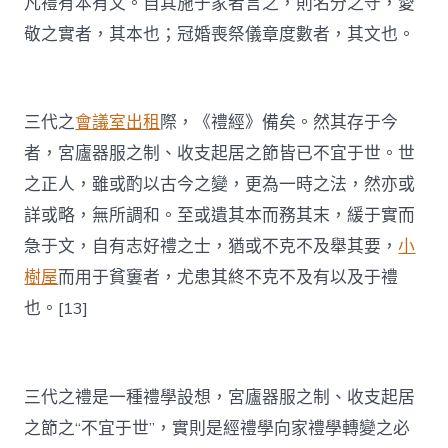
凡禮有本有文。自其施于家者言之，則名分之守，愛
敬之實者，其本也；冠婚喪祭儀章度數者，其文也。
三代之
會議室出租
際，《禮經》備矣。然其存于今
者，宮廬器服之制、收支起居之節皆已不宜于世。世
之正人，雖或酌以古今之變，更為一時之法，然亦或
詳或略，無所調和。至或遺其本而務其末，緩于實而
急于文，自有志好禮之士，猶或不克不及舉其要，
小
樹屋
而用于貧窶者，尤患其終不克不及有以及于禮
也。[13]
三代之禮是一種禮學設想，宮廬器服之制、收支起居
之節之“不宜于世”，實則是經禮學向家禮學轉變之必