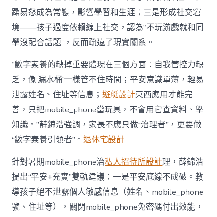
躁易怒成為常態，影響學習和生涯；三是形成社交窘
境——孩子過度依賴線上社交，認為“不玩游戲就和同
學沒配合話題”，反而疏遠了現實關系。
“數字素養的缺掉重要體現在三個方面：自我管控力缺
乏，像‘漏水桶’一樣管不住時間；平安意識單薄，輕易
泄露姓名、住址等信息；
遊艇設計
東西應用才能完
善，只把mobile_phone當玩具，不會用它查資料、學
知識。”薛錦浩強調，家長不應只做“治理者”，更要做
“數字素養引領者”。
退休宅設計
針對暑期mobile_phone治
私人招待所設計
理，薛錦浩
提出“平安+充實”雙軌建議：一是平安底線不成破。教
導孩子絕不泄露個人敏感信息（姓名、mobile_phone
號、住址等），關閉mobile_phone免密碼付出效能，