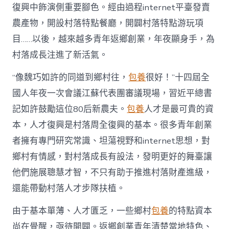
復
復興中飾演側重要腳色。經由過程internet平臺發賣
興
注
農產物，開設村落特點餐廳，開闢村落特點游玩項
進
目……以後，越來越多青年返鄉創業，年夜顯身手，為
人
才
村落成長注進了新活氣。
死
水
“像魏巧如許的同道到鄉村往，
包養
很好！”十四屆全
甜
心
國人年夜一次會議江蘇代表團審議現場，習近平總書
寶
記如許鼓勵這位80后新農夫。
包養
人才是最可貴的資
物
查
本，人才復興是村落周全復興的基本。很多青年創業
包
者擁有專門研究常識、坦蕩視野和internet思想，對
養
網
鄉村有情感，對村落成長有設法，發明更好的舞臺讓
_
他們施展聰慧才智，不只有助于推進村落財產進級，
中
國
還能帶動村落人才步隊扶植。
網〉
中
由于基本單薄、人才匱乏，一些鄉村
包養
的特點資本
尚在覺醒，亟待開闢。返鄉創業青年清楚當地特色、