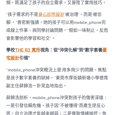
頻，既滿足了孩子的自立需求，又晉陞了實用技巧。
“孩子需求的不是
身心診所設計
‘被治理’，而是‘被信
賴’。”曾密斯強調，她的孩子可以用mobile_phone完
成線上作業、與同學討論問題，“假如一味制止，反而
會影響他的學習和社交”。
學校
THE R3 寓所
視角：從“沖突化解”到“數字素養
豪
宅設計
引領”
“mobile_phone沖突概況上是‘用多用少’的問題，焦點
是孩子數字素養的缺掉。”東莞市厚街鎮新塘小學德育
副主任薛錦浩一針見血地指出。
薛錦浩剖析，mobile_phone沖突對孩子的傷害深遠：
一是引發信賴危機，孩子因“不被懂得”而產生逆反心
思，自立治理才能越來越弱；二是導致情緒掉控，急