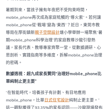
mobile_ph
治
暑期到來，當孩子擁有年夜把不受拘束時間，
理
mobile_phone再次成為家庭牴觸的“導火索”。若何讓
難
題？
mobile_phone從“戰場”變為“東西”？近日，東莞市教
讓
導局在厚街鎮新
親子空間設計
塘小學舉辦一場聚焦“暑
mobilJIUYI
俱
期mobile_phone科學治理”的家庭教導沙龍引發熱
意
議，家長代表、教導專家齊聚一堂，從數據調研、心
空
間
思剖析、實踐指南等多維度，拆解mobile_phone治理
設
計
的密碼。
e_phone
成
數據透視：超九成家長贊同“治理好mobile_phone比
為
單純制止更主要”
“成
長
東
“在智能時代，培養孩子有計劃、有目地應用
西”，
mobile_phone，比單
日式住宅設計
純制止更主要。”
而
非
這一觀點獲得了93.35%的家長認同——沙龍現場發布