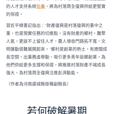
的人才支持系統
包養
，將為村落周全復興供給更堅實
的保證。
習近平總書記指出：“財產復興是村落復興的重中之
重，也是現實任務的切進點。沒有財產的鄉村，難聚
人氣，更談不上留住人才，農人增收門路拓不寬，文
明運動很難展開起來。”鄉村是創業的熱土，有遼闊成
長空間。出臺務虛舉動，吸引更多青年返鄉創業，為
他們供給更多支撐和保證，將推進村落財產不竭成長
強大，為村落周全復興注進彭湃動能。
（作者為河南虞城縣掛職副縣長）
若何破解暑期