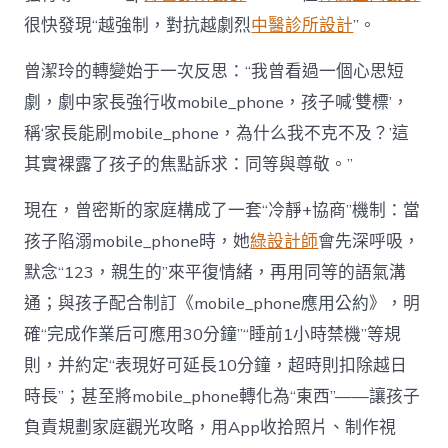
很快發現“越強制，對抗越劇烈
中醫診所設計
”。
曾潔玲的轉變始于一次反思：“我曾看過一個心思短
劇，劇中家長強行收mobile_phone，孩子喊‘雙標’，
稱‘家長能刷mobile_phone，為什么我不克不及？’這
其實裸露了孩子的焦點訴求：同等與尊敬。”
現在，曾密斯的家庭構成了一套“冷靜+協商”機制：當
孩子陷溺mobile_phone時，她
綠設計師
會先深呼吸，
默念“123，親生的”來平復情緒，再用同等的語氣溝
通；與孩子配合制訂《mobile_phone應用公約》，明
確“完成作業后可應用30分鐘”“睡前1小時禁機”等規
則，并約定“表現好可延長10分鐘，超時則扣除越日
時長”；甚至將mobile_phone轉化為“東西”——讓孩子
負責規劃家庭觀光攻略，用App收拾照片、制作視