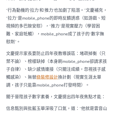
“行為動機的‘拉力’和‘推力’也加劇了陷溺。”文慶補充，
“拉力”是mobile_phone的即時反饋誘惑（如游戲、短
視頻的多巴胺安慰），“推力”是現實壓力（學習困
難、家庭牴觸），mobile_phone成了孩子的“數字撫
慰劑”。
文慶提示家長要防止四年夜教導誤區：堵疏掉衡（只
禁不論）、榜樣缺掉（本身刷mobile_phone卻請求孩
子自律）、缺少感情連接（只關注成績，忽視孩子感
觸感染）、無替
綠裝修設計
換計劃（現實生涯太單
調，孩子只能靠mobile_phone打發時間）。
關于晉陞孩子數字素養，文慶提出四年夜焦點才能：
信息甄別與批藍玉華深吸了口氣，道：“他就是雲音山