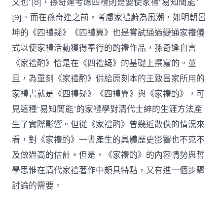
文也”[8]，孫奇逢考慮四禮則是要使家禮“易知簡能”
[9]。而在孫奇逢之前，考慮家禮蔚為風潮，如明朝呂
坤的《四禮疑》《四禮翼》也是嘗試通過變通家禮儀
式以使家禮活動獲得奉行的酌禮作品，孫奇逢自言
《家禮酌》恰是在《四禮疑》的基礎上撰寫的。並
且，為重刻《家禮酌》供給原刻本的王致昌家所用的
家禮書就是《四禮疑》《四禮翼》與《家禮酌》，可
見這種“易知簡能”的家禮學對清代士紳的生涯方法產
生了實際影響。但從《家禮酌》曾幾近散佚的情況來
看，對《家禮酌》一書產生的具體歷史影響也不克不
及做過高的估計。但是，《家禮酌》的內容情勢與哲
學思惟在清代家禮著作中頗具特點，又有進一個步驟
討論的需要。