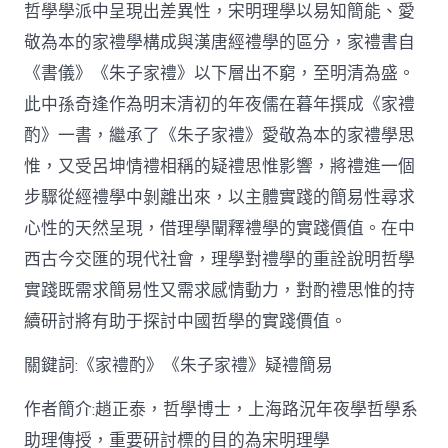
哲學學派中呈現出差異性，宋明理學以易知簡能、愛
從
簡
敬為本的家禮學構成與漢唐經禮學的區分，家禮書自
化
《書儀》《朱子家禮》以下層出不窮，至明清為盛。
禮
制
此中孫奇逢作為明末清初的年夜儒在暮年撰成《家禮
到
道
酌》一書，繼承了《朱子家禮》愛敬為本的家禮學思
理
惟，又受呂坤情禮相稱的疑禮思惟影響，將禮進一個
天
然：
步驟從經禮學中剝離出來，以主體實踐的簡易性尋求
孫
心性的天然呈現，借理學闡釋禮學的實踐價值。在中
奇
逢
西古今交匯的現代社會，理學對禮學的重詮說明哲學
酌
實踐既需求簡易性又需求感情動力，對酌禮思惟的持
禮
思
續研討將有助于探討中國哲學的實踐價值。
惟
研
關鍵詞:《家禮酌》《朱子家禮》疑禮簡易
討〉
中
作者簡介:趙正泰，哲學博士，上海路況年夜學哲學系
助理傳授，重要研討標的目的為宋明理學