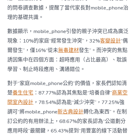
“家
的問卷調查數據，提醒了當代家長對mobile_phone治
庭
戰
理的基礎共識。
場”〉
中
數據顯示，mobile_phone引發的親子沖突已成為廣泛
現象：10%的家庭“經常發生沖突”，32%
客變設計
“偶
爾發生”，僅16%“從未
無毒建材
發生”。而沖突的焦點
誘因集中在四個方面：超時應用（占比最高）、耽誤
學習、制止時段應用、溝通錯位。
對于“家庭mobile_phone公約”的價值，家長們認知清
楚
養生住宅
：87.77%認為其焦點是“培養自律”
商業空
間室內設計
，78.54%認為能“減少沖突”，77.25%強
調可“將mobile_phone
新古典設計
轉化為東西”。在制
訂公約的有用辦法上，68.67%的家長認為“公道劃分
應用時段”最關鍵，65.43%提到“用豐富的線下活動替