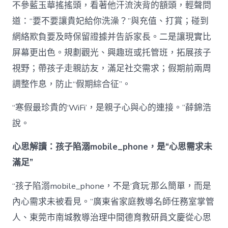
不參藍玉華搖搖頭，看著他汗流浹背的額頭，輕聲問
道：“要不要讓貴妃給你洗澡？”與充值、打賞；碰到
網絡欺負要及時保留證據并告訴家長。二是讓現實比
屏幕更出色。規劃觀光、興趣班或托管班，拓展孩子
視野；帶孩子走親訪友，滿足社交需求；假期前兩周
調整作息，防止“假期綜合征”。
“寒假最珍貴的‘WiFi’，是親子心與心的連接。”薛錦浩
說。
心思解讀：孩子陷溺mobile_phone，是“心思需求未
滿足”
“孩子陷溺mobile_phone，不是‘貪玩’那么簡單，而是
內心需求未被看見。”廣東省家庭教導名師任務室掌管
人、東莞市南城教導治理中間德育教研員文慶從心思