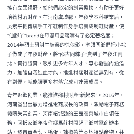
擁有立異視野，給他們必定的創業攙扶，有助于更好
培養村落財產。在河南虞城縣，年夜學本科結業后，
吳素平把傳統手工布鞋制作身手培養成制鞋財產，使
“仙腳丫”brand在母嬰用品範疇有了必定著名度；
2014年碩士研討生結業的徐俠影，率領同鄉們把小粽
子做成了年夜財產，將“邵古同粽子”賣到了年夜江南
北。實行證實，吸引更多青年人才，專心發掘內涵潛
力，加強自我造血才能，推進村落財產從無到有、從
有到優，就能讓更多村落完成可連續成長。
青年返鄉創業，能推進鄉村財產“新起來”。2016年，
河南省出臺鼎力增進電商成長的政策，激勵電子商務
範疇失業創業。河南柘城縣的王茜廢棄城市白領任
務，回抵家鄉年夜仵鄉馬莊村開起了鄉村電商辦事
站，發賣黃金梨、鴨蛋、辣椒醬等本地特點產物，并