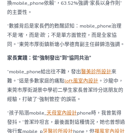
換mobile_phone依賴”，63.52%強調“家長以身作則”
的主要性。
“數據背后是家長們的甦醒認知：mobile_phone治理
不是‘堵’，而是‘疏’；不是單方面管控，而是全家協
同。”東莞市厚街鎮新塘小學德育副主任薛錦浩強調。
家長實踐：從“強制發出”到“協同共治”
“mobile_phone給出往不難，發出
醫美診所設計
來
難。”這是多數家庭的痛點
loft風室內設計
。沙龍中，
東莞市厚街湖景中學初二學生家長曾潔玲分送朋友的
經驗，打破了“強制管控”的誤區。
“孩子陷溺mobile_
天母室內設計
phone時，我曾氣得
發抖。”曾潔玲坦言，最後面對這種情況，她也曾想過
強行奪mobile_p
牙醫診所設計
hone，但
禪風室內設計