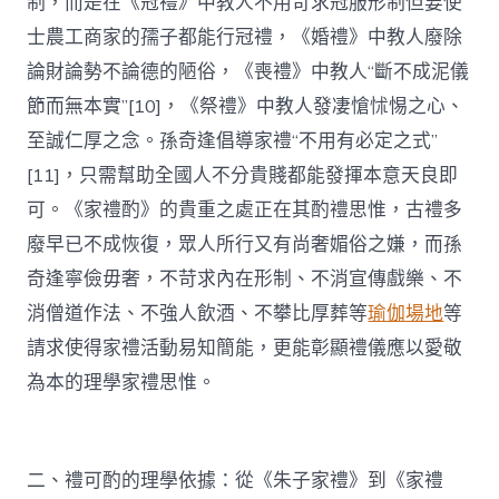
制，而是在《冠禮》中教人不用苛求冠服形制但要使
士農工商家的孺子都能行冠禮，《婚禮》中教人廢除
論財論勢不論德的陋俗，《喪禮》中教人“斷不成泥儀
節而無本實”[10]，《祭禮》中教人發凄愴怵惕之心、
至誠仁厚之念。孫奇逢倡導家禮“不用有必定之式”
[11]，只需幫助全國人不分貴賤都能發揮本意天良即
可。《家禮酌》的貴重之處正在其酌禮思惟，古禮多
廢早已不成恢復，眾人所行又有尚奢媚俗之嫌，而孫
奇逢寧儉毋奢，不苛求內在形制、不消宣傳戲樂、不
消僧道作法、不強人飲酒、不攀比厚葬等
瑜伽場地
等
請求使得家禮活動易知簡能，更能彰顯禮儀應以愛敬
為本的理學家禮思惟。
二、禮可酌的理學依據：從《朱子家禮》到《家禮