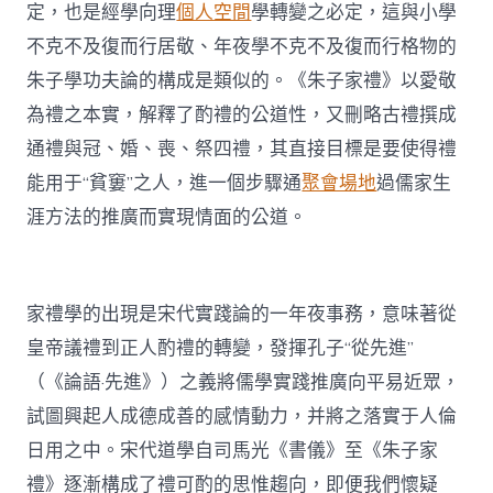
定，也是經學向理
個人空間
學轉變之必定，這與小學
不克不及復而行居敬、年夜學不克不及復而行格物的
朱子學功夫論的構成是類似的。《朱子家禮》以愛敬
為禮之本實，解釋了酌禮的公道性，又刪略古禮撰成
通禮與冠、婚、喪、祭四禮，其直接目標是要使得禮
能用于“貧窶”之人，進一個步驟通
聚會場地
過儒家生
涯方法的推廣而實現情面的公道。
家禮學的出現是宋代實踐論的一年夜事務，意味著從
皇帝議禮到正人酌禮的轉變，發揮孔子“從先進”
（《論語·先進》）之義將儒學實踐推廣向平易近眾，
試圖興起人成德成善的感情動力，并將之落實于人倫
日用之中。宋代道學自司馬光《書儀》至《朱子家
禮》逐漸構成了禮可酌的思惟趨向，即便我們懷疑