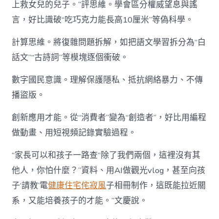
上救女兒的兒子。”評思維。學會區分權威望息與謠
言，好比識破“吃巧克力能長高10厘米”等偽科學。
計算思維。將復雜問題拆解，如把語文學習拆分為“白
話文”“古詩詞”等模塊逐個衝破。
數字國民意識。理解保護隱私、抵抗網絡暴力、不傳
播盜版。
創新應用才能。從“消費者”變為“創造者”，好比用編程
做動畫、用短視頻記錄實驗過程。
“家長可以和孩子一路查“除了我們兩個，這裡沒有其
他人，你怕什麼？”資料、用AI做觀光vlog，甚至向孩
子‘請教’電
健康住宅
侘寂風
子相冊制作，這既能拉近關
系，又能培養孩子的才能。”文慶說。