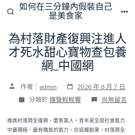
跳
如何在三分鐘內假裝自己
至
是美食家
搜
選
主
尋
單
切
要
為村落財產復興注進人
換
內
開
關
才死水甜心寶物查包養
容
網_中國網
發
文
作者：
admin
2026 年 8 月 7 日
表
章
日
作
分
在
分類於
鐘聲輕輕響
尚無留言
期
者
類
〈為
村
落
推進村落周全復興，要害靠人。青年是全部社會氣力
財
產
中最積極、最有賭氣的氣力，在返鄉創業、村落周全