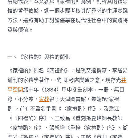
后期代表，本文就以《家禮酌》為例，剖析其酌禮思
惟的哲學依據，進一個步驟考核其所尋求的生涯實踐
方法，這將有助于討論儒學在現代性社會中的實踐特
質與價值。
一、《家禮酌》與禮的簡化
《家禮酌》別名《四禮酌》，是孫奇逢撰寫、李居易
編刊的家禮學著作，“酌”即考慮變通之意。現存光
共
享空間
緒十年（1884）甲申冬重刻本，一冊，無目
錄，不分卷，
家教
躲于天津圖書館。卷端題“家禮
酌”，前有不簽名手書《〈家禮酌〉序》，及潘江
《〈四禮酌〉序》、王致昌《重刻孫夏峰師長教師
〈家禮酌〉序》、張恕增《重梓〈家禮酌〉序》、衛
榮光《孫征君〈家禮酌〉序》、王輅《重刊〈家禮