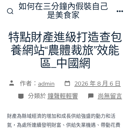
跳
如何在三分鐘內假裝自己
至
是美食家
搜
選
主
尋
單
切
要
特點財產進級打造查包
換
內
開
關
養網站“農體裁旅”效能
容
區_中國網
發
文
作者：
admin
2026 年 8 月 6 日
表
章
日
作
分
在
分類於
鐘聲輕輕響
尚無留言
期
者
類
〈特
點
財
財產為縣域經濟的增加和成長供給強盛的動力和活
產
進
氣，為處所連續發明財富、供給失業機遇、帶動花費