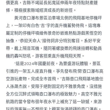
價更高，吉縣不竭延長拓寬延伸兩年夜特點財產鏈
條，積極摸索縣域經濟成長的新途徑。
黃河壺口瀑布景區泊車場北側的飛翔基地停機坪
上，一架印有白色“吉”字的直升機蓄勢待飛。這塊專
屬定制的停機坪噴繪佈景奇妙嵌進熱點游戲黑悟空的
抽像，“恭迎天命人”接待詞非分特別奪目。系好平安
帶，戴上隔音耳機，隨同著螺旋槳的飛速扭轉和動員
機的轟叫怒吼，游客搭乘直升機飛翔天際。
“這是2024年國慶前夜，為豐盛游玩體驗，景區
引進的一架五人座直升機，爭先發布飛‘閱’壺口瀑布高
空游玩產物，完成全市首飛。”吉縣壺口飛翔基地擔任
人孫晟杰說，受限于絕對固定的不雅景角度，沒措施
全方位沉醉式領略壺口瀑布的極致魅力。高空不雅光
航路的當令發布很年夜水平上補充了這一缺憾，來游
玩的游客無一不想從天上觀賞洶涌磅礴的壺口瀑布。