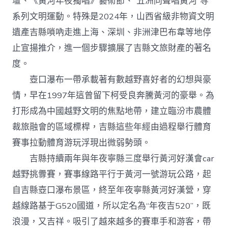
壇、《黃河年夜獨唱》藝術節、“五洲同聲唱黃河”等
系列文明運動。特殊是2024年，山西省級非物資文明
遺產吉縣嗩吶走進上海、深圳、非洲津巴布韋等地停
止宣揚推介，進一個步驟擴展了吉縣文旅財產的著名
度。
壺口瀑布一帶承載著有數越野喜好者的幻想與豪
情，早在1997年這曾留下柯受良奔騰黃河的豪舉。為
打形成為中國越野文明的焦點地帶，建立臨汾市農體
裁旅融會的區域標桿，吉縣這些年經由過程舉行體育
賽事拉動體育游玩浮現出微弱勢頭。
吉縣持續兩年與年夜寧縣三度舉行黃河好漢會car
越野挑釁賽，賽事線路平行于黃河一號游玩公路，起
自吉縣壺口瀑布景區，終至年夜寧縣黃河好漢營，穿
越線路基于G520國道，所以定名為“年夜吉520”，既
浪漫，又吉祥。吸引了越來越多的賽車手和游客，帶