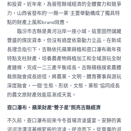
級
和投資。近年來，為晉陞縣域經濟的全體實力和競爭
打
造
力，山西省發布的“一縣一業”主要舉動構成了獨具特
查
點的財產上風和brand效應。
包
養
臨汾市吉縣是黃河沿岸一座小城，這里固然儲藏
網
豐盛的煤炭資本，但沒有過度依靠動力立品，在新成
站
“農
長理念指引下，吉縣依托蘋果蒔植和壺口瀑布兩年夜
體
裁
特點支柱財產，培養農產物蒔植加工和全域游玩全財
旅”
產鏈條，完成一二三產平衡成長。吉縣積極摸索農體
效
能
裁旅融會成長途徑，將農業、文明、體育賽事與游玩
區
深度融會，一個“生態、形狀、文態、業態”協同成長
_
中
的農文旅財產效能區漸成天氣。
國
網〉
壺口瀑布、蘋果財產“雙子星”照亮吉縣經濟
中
不久前，壺口瀑布迎來今冬首場流凌盛宴。安靜的黃
河河流漂浮著棉絮般的流凌，逆流而下，從寬廣的河