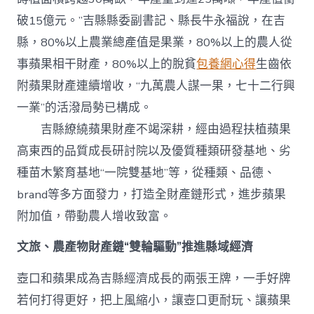
破15億元。”吉縣縣委副書記、縣長牛永福說，在吉
縣，80%以上農業總產值是果業，80%以上的農人從
事蘋果相干財產，80%以上的脫貧
包養網心得
生齒依
附蘋果財產連續增收，“九萬農人謀一果，七十二行興
一業”的活潑局勢已構成。
吉縣繚繞蘋果財產不竭深耕，經由過程扶植蘋果
高東西的品質成長研討院以及優質種類研發基地、劣
種苗木繁育基地“一院雙基地”等，從種類、品德、
brand等多方面發力，打造全財產鏈形式，進步蘋果
附加值，帶動農人增收致富。
文旅、農產物財產鏈“雙輪驅動”推進縣域經濟
壺口和蘋果成為吉縣經濟成長的兩張王牌，一手好牌
若何打得更好，把上風縮小，讓壺口更耐玩、讓蘋果