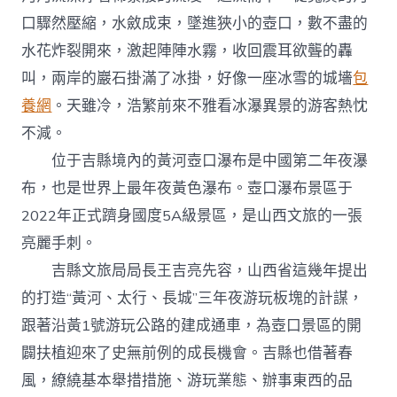
口驟然壓縮，水斂成束，墜進狹小的壺口，數不盡的
水花炸裂開來，激起陣陣水霧，收回震耳欲聾的轟
叫，兩岸的巖石掛滿了冰掛，好像一座冰雪的城墻
包
養網
。天雖冷，浩繁前來不雅看冰瀑異景的游客熱忱
不減。
位于吉縣境內的黃河壺口瀑布是中國第二年夜瀑
布，也是世界上最年夜黃色瀑布。壺口瀑布景區于
2022年正式躋身國度5A級景區，是山西文旅的一張
亮麗手刺。
吉縣文旅局局長王吉亮先容，山西省這幾年提出
的打造“黃河、太行、長城”三年夜游玩板塊的計謀，
跟著沿黃1號游玩公路的建成通車，為壺口景區的開
闢扶植迎來了史無前例的成長機會。吉縣也借著春
風，繚繞基本舉措措施、游玩業態、辦事東西的品