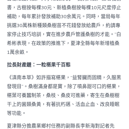
書，古樹按每棵30元、新植桑樹按每棵10元尺度停止
補助，每年累計發放補助30余萬元。同時，當局每年
挑選30萬株新種類桑樹苗不花錢發放給農戶，約請專
家停止技巧培訓，實在進步農戶管護桑樹的才能。”白
希彬表現，在政策的推進下，夏津全縣每年新增植桑
1萬余畝。
拉長財產鏈：一粒椹果千百態
《滇南本草》如許描寫椹果，“益腎臟而固精，久服黑
發現目”。桑樹滿身都是寶，除了噴鼻甜可口的椹果，
椹葉可養蠶制茶，桑枝、桑皮可進藥，寄生在桑樹樹
干上的菌類桑黃，有著抗朽邁、活血止血、改良睡眠
等功能。
夏津縣分擔農業鄉村任務的副縣長李新海對記者先