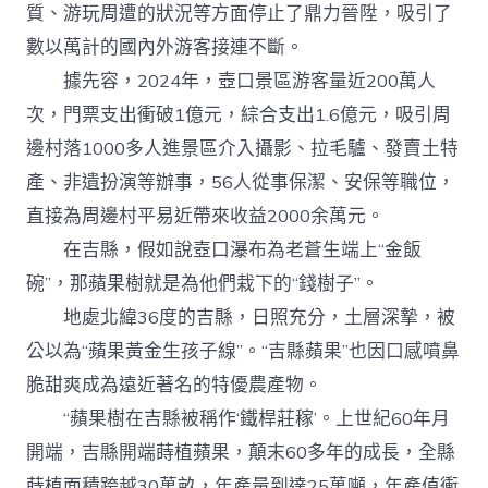
質、游玩周遭的狀況等方面停止了鼎力晉陞，吸引了
數以萬計的國內外游客接連不斷。
據先容，2024年，壺口景區游客量近200萬人
次，門票支出衝破1億元，綜合支出1.6億元，吸引周
邊村落1000多人進景區介入攝影、拉毛驢、發賣土特
產、非遺扮演等辦事，56人從事保潔、安保等職位，
直接為周邊村平易近帶來收益2000余萬元。
在吉縣，假如說壺口瀑布為老蒼生端上“金飯
碗”，那蘋果樹就是為他們栽下的“錢樹子”。
地處北緯36度的吉縣，日照充分，土層深摯，被
公以為“蘋果黃金生孩子線”。“吉縣蘋果”也因口感噴鼻
脆甜爽成為遠近著名的特優農產物。
“蘋果樹在吉縣被稱作‘鐵桿莊稼’。上世紀60年月
開端，吉縣開端蒔植蘋果，顛末60多年的成長，全縣
蒔植面積跨越30萬畝，年產量到達25萬噸，年產值衝