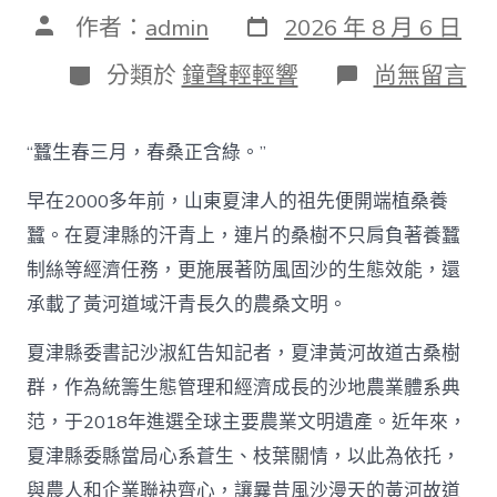
發
文
作者：
admin
2026 年 8 月 6 日
表
章
日
作
分
在
分類於
鐘聲輕輕響
尚無留言
期
者
類
〈古
桑
助
“蠶生春三月，春桑正含綠。”
農
興
早在2000多年前，山東夏津人的祖先便開端植桑養
枝
葉
蠶。在夏津縣的汗青上，連片的桑樹不只肩負著養蠶
總
制絲等經濟任務，更施展著防風固沙的生態效能，還
關
情
承載了黃河道域汗青長久的農桑文明。
_
中
夏津縣委書記沙淑紅告知記者，夏津黃河故道古桑樹
國
查
群，作為統籌生態管理和經濟成長的沙地農業體系典
包
范，于2018年進選全球主要農業文明遺產。近年來，
養
網〉
夏津縣委縣當局心系蒼生、枝葉關情，以此為依托，
中
與農人和企業聯袂齊心，讓曩昔風沙漫天的黃河故道