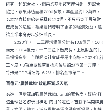
研究一起配合社、7個果業基地簽署產供銷一起配合
協定，蘋果蒔植面積7000多畝，年產量約1.2萬噸，
為本地直接供給失業職位120個，不只拓寬了農業財
產成長的途徑，為果農們發明了更多的經濟效益，還
讓企業本身得以疾速成長。
2023年，一二三產增添值分辨為13.6億元、16.4
億元、10.4億元，一二三產平衡成長，上風財產的比
重慢慢進步，全縣經濟社會成長穩中向好。2024年前
三季度，8項重要經濟目標均位居臨汾市第一方陣，
特殊是GDP增速為16.2%，排名全市第二。
百億元“農體裁旅”效能區漸成天氣
為進一個步驟加強農體裁旅brand的著名度，繚繞“打
造全球著名游玩目標地”的目的定位，吉縣不竭開辟農
業、文明、體育、游玩與財產深度融會新場景，加速