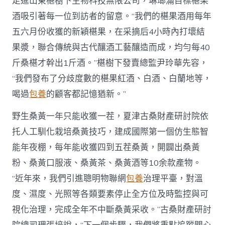
走進山東椹樹下生物科技無限公司，琳瑯滿目標椹果
酒吸引著每一位到訪者的留意。“我們的椹果酒用每年
五六月份收獲的新穎椹果，在采摘后4小時內打壞結
果漿，聯合傳統與古代釀酒工藝釀造而成，均勻每40
斤桑椹才幹出1斤酒。”椹樹下發賣總監尹玲華先容，
“我們發布了分歧度數的椹果紅酒、白酒、白蘭地等，
喝過
包養
的顧客都記憶猶新。”
野生桑黃一年只能收獲一茬，夏津古桑財產研討院依
托人工馴化栽培桑黃技巧，建成國際第一個仿生態智
能年夜棚，每年能收獲四到五茬桑黃，開闢出桑黃
粉、桑黃口服液、桑黃茶、桑黃酒等10余款產物。
“近年來，我們引進聰明物聯網
包養
治理平臺，對溫
度、濕度、光照等各類要素停止全方位及時監控與可
視化治理，完成全年不中斷桑黃采收。”古桑財產研討