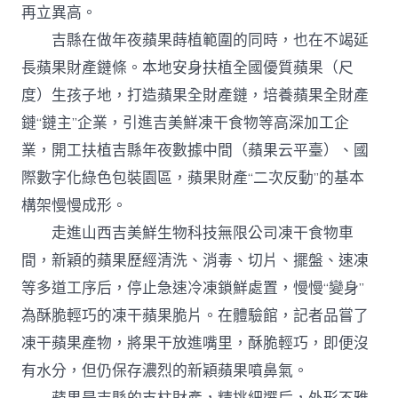
再立異高。
吉縣在做年夜蘋果蒔植範圍的同時，也在不竭延
長蘋果財產鏈條。本地安身扶植全國優質蘋果（尺
度）生孩子地，打造蘋果全財產鏈，培養蘋果全財產
鏈“鏈主”企業，引進吉美鮮凍干食物等高深加工企
業，開工扶植吉縣年夜數據中間（蘋果云平臺）、國
際數字化綠色包裝園區，蘋果財產“二次反動”的基本
構架慢慢成形。
走進山西吉美鮮生物科技無限公司凍干食物車
間，新穎的蘋果歷經清洗、消毒、切片、擺盤、速凍
等多道工序后，停止急速冷凍鎖鮮處置，慢慢“變身”
為酥脆輕巧的凍干蘋果脆片。在體驗館，記者品嘗了
凍干蘋果產物，將果干放進嘴里，酥脆輕巧，即便沒
有水分，但仍保存濃烈的新穎蘋果噴鼻氣。