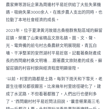
農家樂等游玩企業為周邊村平易近供給了大批失業機
遇，吸納失業3000余人，在進步農人支出的同時，也
拉動了本地社會經濟的成長。
2023年，位于夏津黃河故道古桑樹群焦點區域的蘇留
莊鎮，榮獲了山東省精品文旅名鎮。圖、文、聲、
光、電齊備的前屯村古桑農耕文明展現館，青瓦白
墻、干凈整潔的安然湖村平易近宿，記載著桑財產成
長的西閆廟村桑文明墻……跟著農文旅財產的成長，蘇
留莊鎮的村容村貌與經濟程度明顯晉陞。
“以前，村里的路都是土路，每到下雨天和下雪天，老
蒼生往哪兒都很艱苦。比來幾年村里途徑硬化了，建
成了水泥路，不但看著都雅了，人們出行也便利多
了。”西閆廟村村平易近閆法田說，“曩昔椹果兩三毛