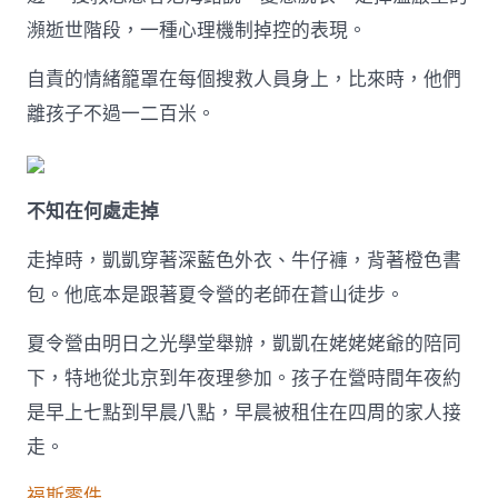
子
瀕逝世階段，一種心理機制掉控的表現。
的
五
自責的情緒籠罩在每個搜救人員身上，比來時，他們
天〉
中
離孩子不過一二百米。
不知在何處走掉
走掉時，凱凱穿著深藍色外衣、牛仔褲，背著橙色書
包。他底本是跟著夏令營的老師在蒼山徒步。
夏令營由明日之光學堂舉辦，凱凱在姥姥姥爺的陪同
下，特地從北京到年夜理參加。孩子在營時間年夜約
是早上七點到早晨八點，早晨被租住在四周的家人接
走。
福斯零件