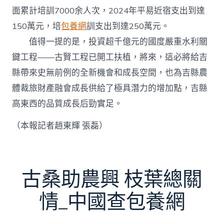
面累計培訓7000余人次，2024年平易近宿支出到達
150萬元，培
包養網
訓支出到達250萬元。
值得一提的是，投資超千億元的國度嚴重水利關
鍵工程——古賢工程已開工扶植，將來，這必將給吉
縣帶來史無前例的全新機會和成長空間，也為吉縣農
體裁旅財產融會成長供給了極具潛力的增加點，吉縣
高東西的品質成長后勁實足。
（本報記者趙東輝 張磊）
古桑助農興 枝葉總關
情_中國查包養網