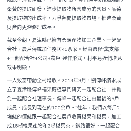
院總司理張培說，“下一個步驟，我們將重點追蹤關心
桑黃的提取研發，進步提取物所含成分的含量、品德
及提取物的出成率，力爭翻開提取物市場，推進桑黃
財產向更深條理成長。”
截至今朝，夏津縣已擁有桑類產物加工企業、一起配
合社、農戶傳統加任務坊40余家。經由過程“黨支部
+一起配合社+公司+農戶”運作形式，村平易近們增見
效果明顯。
一人致富帶動全村增收。2013年8月，劉傳峰請求成
立了夏津縣傳峰椹果蒔植專門研究一起配合社，并擔
負一起配合社理事長。傳峰一起配合社由最後的5戶
成員，成長到現在的100余戶。“往年，我們以每斤2
塊錢的價錢跟一起配合社農戶收買椹果和椹葉，加工
成18噸椹果產物和2噸椹葉茶，銷路很好。一起配合