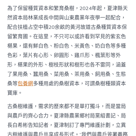
為了保留種質資本和繁育桑樹，2024年起，夏津縣天
然資本局林業成長中間與山東農業年夜學一起配合，
配合扶植占空中積20余畝的黃河故道古桑種質資本保
留繁育圃。在這里，不只可以或許看到罕見的紫玄色
椹果，還有鮮白色、粉白色、米黃色、奶白色等多種
色彩，葉片有心形、卵圓形、雞爪形、楓葉形等外
形，椹果的外形、樹枝形狀和樹形也各不雷同，涵蓋
了果用桑、蠶用桑、菜用桑、茶用桑、飼用桑、生態
桑等
包養網
多種用處的桑樹資本，可謂桑樹種類資本
寶庫。
古桑樹維護，需求的歷來都不是單打獨斗，而是當局
與農戶的齊心合力。夏津縣農業鄉村局黨組書記、局
長白希彬告知記者，夏津制訂了專門維護計劃，立異
古樹維護與農戶共享成長形式。“我們與農戶簽署義務