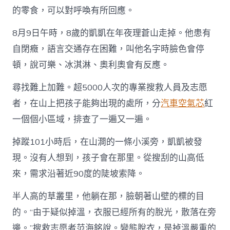
子
的零食，可以對呼喚有所回應。
不
過
一
8月9日午時，8歲的凱凱在年夜理蒼山走掉。他患有
二
自閉癥，語言交通存在困難，叫他名字時臉色會停
百
米”，
頓，說可樂、冰淇淋、奧利奧會有反應。
尋
找
尋找難上加難。超5000人次的專業搜救人員及志愿
OSDER
奧
者，在山上把孩子能夠出現的處所，分
汽車空氣芯
紅
斯
一個個小區域，排查了一遍又一遍。
德
台
掉蹤101小時后，在山澗的一條小溪旁，凱凱被發
北
汽
現。沒有人想到，孩子會在那里。從搜刮的山高低
車
來，需求沿著近90度的陡坡索降。
走
掉
自
半人高的草叢里，他躺在那，臉朝著山壁的標的目
閉
的。“由于疑似掉溫，衣服已經所有的脫光，散落在旁
癥
孩
邊。”搜救志愿者范海銘說。變態脫衣，是掉溫嚴重的