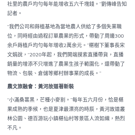
社里的農戶均勻每年能增收五六千塊錢。”劉傳峰告知
記者。
“我們公司和蒔植基地為當地農人供給了多個失業職
位，同時經由過程訂單農業的形式，帶動了周邊300
余戶蒔植戶均勻每年增收2萬余元。”椹樹下董事長宋
文娟說，“2020年起，我們開端摸索直播帶貨，直播
銷量的增添不只增進了農業生孩子範圍化，還帶動了
物流、包裝、倉儲等鄉村辦事業的成長。”
農文旅融會：黃河故道著新裝
“小滿桑葚黑，芒種小麥割。”每年五六月份，恰是椹
果成熟的季候，也是夏津最漂亮的時辰，黃河故道叢
林公園、德百游玩小鎮椹仙村等景區人流如織，熱烈
不凡。