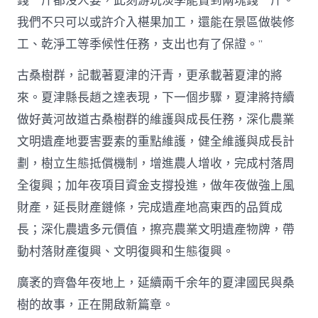
錢一斤都沒人要，此刻游玩淡季能賣到兩塊錢一斤。
我們不只可以或許介入椹果加工，還能在景區做裝修
工、乾淨工等季候性任務，支出也有了保證。”
古桑樹群，記載著夏津的汗青，更承載著夏津的將
來。夏津縣長趙之達表現，下一個步驟，夏津將持續
做好黃河故道古桑樹群的維護與成長任務，深化農業
文明遺產地要害要素的重點維護，健全維護與成長計
劃，樹立生態抵償機制，增進農人增收，完成村落周
全復興；加年夜項目資金支撐投進，做年夜做強上風
財產，延長財產鏈條，完成遺產地高東西的品質成
長；深化農遺多元價值，擦亮農業文明遺產物牌，帶
動村落財產復興、文明復興和生態復興。
廣袤的齊魯年夜地上，延續兩千余年的夏津國民與桑
樹的故事，正在開啟新篇章。