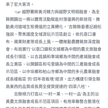
來了宏大客流。
“car 越野賽將黃河精力與越野文明相融會，為全
縣開闢出一條以體育活動賦能村落復興的新途徑，推
動黃河道域生態價值的立異轉化。”吉縣縣委書記趙松
強說，聚焦國度全域游玩示范區創立，依托壺口瀑
布、蘋果財產等成長上風，一體推動農體裁旅深度融
會，布局實行“以壺口鎮和文城鄉為中間的農文旅融會
成長引領區、以吉昌鎮和車城鄉為中間的產城融會成
長立異區、以開闢區和屯里鎮為中間的三產融會成長
示范區、以中垛鄉和柏山寺鄉為中間的多元農業融會
成長樣板區”的“四年夜板塊”經濟，出力構建引領全縣
高東西的品質成長周全提質提速的“四梁八柱”。
吉縣傾力打造以“一村一業、一村一品”為主的沿
黃農文旅融會成長示范區項目，有用串聯整合散落在