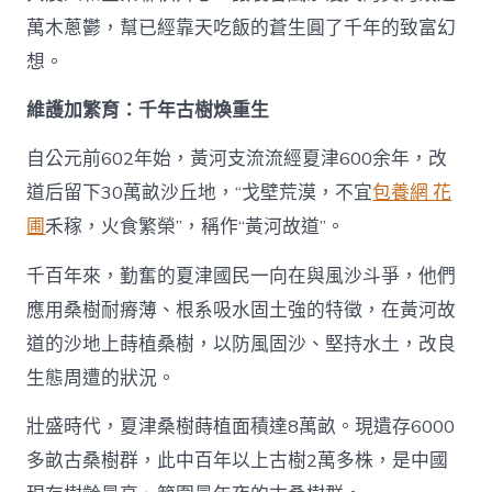
萬木蔥鬱，幫已經靠天吃飯的蒼生圓了千年的致富幻
想。
維護加繁育：千年古樹煥重生
自公元前602年始，黃河支流流經夏津600余年，改
道后留下30萬畝沙丘地，“戈壁荒漠，不宜
包養網 花
圃
禾稼，火食繁榮”，稱作“黃河故道”。
千百年來，勤奮的夏津國民一向在與風沙斗爭，他們
應用桑樹耐瘠薄、根系吸水固土強的特徵，在黃河故
道的沙地上蒔植桑樹，以防風固沙、堅持水土，改良
生態周遭的狀況。
壯盛時代，夏津桑樹蒔植面積達8萬畝。現遺存6000
多畝古桑樹群，此中百年以上古樹2萬多株，是中國