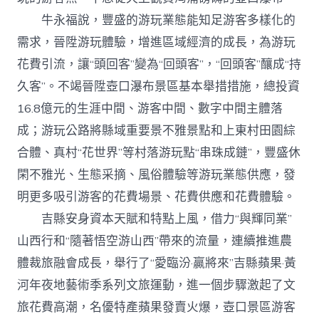
牛永福說，豐盛的游玩業態能知足游客多樣化的
需求，晉陞游玩體驗，增進區域經濟的成長，為游玩
花費引流，讓“頭回客”變為“回頭客”，“回頭客”釀成“持
久客”。不竭晉陞壺口瀑布景區基本舉措措施，總投資
16.8億元的生涯中間、游客中間、數字中間主體落
成；游玩公路將縣域重要景不雅景點和上東村田園綜
合體、真村“花世界”等村落游玩點“串珠成鏈”，豐盛休
閑不雅光、生態采摘、風俗體驗等游玩業態供應，發
明更多吸引游客的花費場景、花費供應和花費體驗。
吉縣安身資本天賦和特點上風，借力“與輝同業”
山西行和“隨著悟空游山西”帶來的流量，連續推進農
體裁旅融會成長，舉行了“愛臨汾·贏將來”吉縣蘋果·黃
河年夜地藝術季系列文旅運動，進一個步驟激起了文
旅花費高潮，名優特產蘋果發賣火爆，壺口景區游客