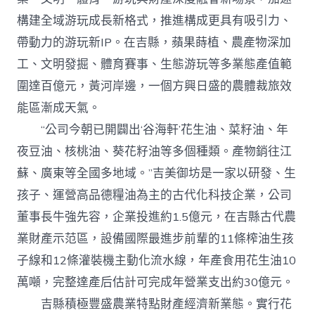
構建全域游玩成長新格式，推進構成更具有吸引力、
帶動力的游玩新IP。在吉縣，蘋果蒔植、農產物深加
工、文明發掘、體育賽事、生態游玩等多業態產值範
圍達百億元，黃河岸邊，一個方興日盛的農體裁旅效
能區漸成天氣。
“公司今朝已開闢出‘谷海軒’花生油、菜籽油、年
夜豆油、核桃油、葵花籽油等多個種類。產物銷往江
蘇、廣東等全國多地域。”吉美御坊是一家以研發、生
孩子、運營高品德糧油為主的古代化科技企業，公司
董事長牛強先容，企業投進約1.5億元，在吉縣古代農
業財產示范區，設備國際最進步前輩的11條榨油生孩
子線和12條灌裝機主動化流水線，年產食用花生油10
萬噸，完整達產后估計可完成年營業支出約30億元。
吉縣積極豐盛農業特點財產經濟新業態。實行花