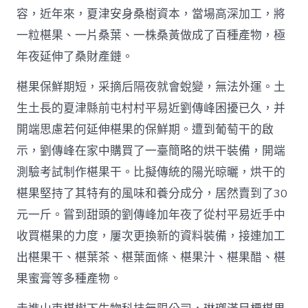
容，近年來，夏津安身桑樹資本，當場高深加工，將
一粒椹果、一片桑葉、一株桑黃做成了百種產物，極
年夜延伸了桑財產鏈。
椹果保鮮期短，采摘后隔夜就會蛻變，無法外運。土
生土長的夏津縣前屯村村平易近劉傳峰困擾已久，并
開端思慮若何延伸椹果的保鮮期。遭到葡萄干的啟
示，劉傳峰在家中購買了一臺簡略的烘干裝備，開端
測驗考試制作椹果干。比擬傳統的陽光晾曬，烘干的
椹果堅持了其特有的風味和養分成分，居然賣到了30
元一斤。嘗到甜頭的劉傳峰加年夜了從村平易近手中
收買椹果的力度，屢次更換新的資料裝備，接連加工
出椹果干、椹葉茶、椹葉面條、椹果汁、椹果醋、椹
果蜜膏等多種產物。