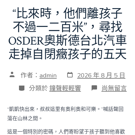
“比來時，他們離孩子
不過一二百米”，尋找
OSDER奧斯德台北汽車
走掉自閉癥孩子的五天
發
文
作者：
admin
2026 年 8 月 5 日
表
章
日
作
分
在
分類於
鐘聲輕輕響
尚無留言
期
者
類
〈“比
來
時，
“凱凱快出來，叔叔這里有奧利奧和可樂。”喊話聲回
他
們
蕩在山林之間。
離
孩
這是一個特別的密碼，人們寄盼望于孩子聽到他喜歡