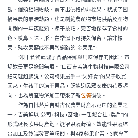
蘋果是吉縣的支柱財產，精挑細選后，外形不雅
觀、個頭鉅細紛歧、賣不出價格的非標果，就成了困
擾果農的最浩劫題，也是制約農產物市場供給及產物
開闢的一年夜瓶頸。凍干技巧，完善地保存了食材的
色、噴鼻、味、形，在常溫下可持久保留，讓非標
果、殘次果釀成不再愁銷路的“金果果”。
“凍干食物處理了食品保鮮與風味保存的困難，市
場遠景更是遼闊無垠。”山西吉美鮮生物科技無限公司
總司理趙鵬說，公司將果農手中“欠好賣”的果子收買
回來，生孩子的凍干果品，既逢迎民眾安康的花費趨
向，也為農產物深加工帶來了新
包養
衝破。
作為首批落戶吉縣古代農業財產示范區的企業之
一，吉美鮮以“公司+科技+基地+一起配合社+農戶”的
形式延長蘋果財產鏈，籠罩果蔬蒔植、效能性果蔬綜
合加工及終端發賣等環節，與4家蘋果企業、3家專門