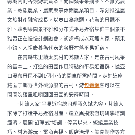
縣域內的各類游玩資本，開闢蘋果采摘業、不雅光農
業、效能農業、農家樂等休閑農業項目，深刻推進農
文旅財產融會成長。以壺口為龍頭，花海的景觀不
雅、聰明果園景不雅和分布式平易近宿集群三個景不
雅帶正在慢慢計劃融會，初步構成以芃籬人家、蘋果
小鎮、人祖康養為代表的奢野村落平易近宿。
在吉縣屯里鎮太度村的芃籬人家，是在古村風采
的基本上，打造的田園作風特點的平易近宿群，據壺
口瀑布景區不到1個小時的開車所需時間。走進這座
藏匿于鄉野世外桃源般的古村，游
包養網
客可以在一
間間院落里咀嚼回回田園的安靜時間。
“芃籬人家”平易近宿總司理蔣久斌先容，芃籬人
家除了打造平易近宿財產，還立異摸索游玩研學培訓
經濟，展開“訂單式”培訓。停業以來，繚繞農業技
巧、村落游玩、電商直播、飯店治理、美食制作等方