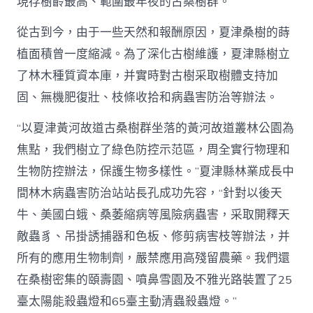
現存樹齡最高、範圍最年夜的古桑樹群。
從古到今，由于一些天然和報酬原因，夏津桑樹的蒔
植面積曾一度縮減。為了深化古樹維護，夏津縣樹立
了林木種質資本庫，并實時對古樹采取樹體支持加
固、無機肥復壯、枝條收拾和病蟲害防治等辦法。
“以夏津黃河故道古桑樹群坐落的黃河故道叢林公園為
焦點，我們樹立了綠色防控示范區，周全實行物理和
生物防控辦法，保護生物多樣性。”夏津縣林業成長中
間林木病蟲害防治站站長孔成功先容，“針對以後天
牛、美國白蛾、桑萎縮病等風險病蟲害，采取開釋天
敵蟲豸、吊掛誘捕器和色板、修剪病害枝等辦法，并
所有的應用生物制劑，嚴禁應用高殘留農藥。我們還
在桑樹密集的頤壽園、噴鼻雪園及不雅光路裝置了25
臺太陽能殺蟲燈和65臺主動清蟲殺蟲燈。”