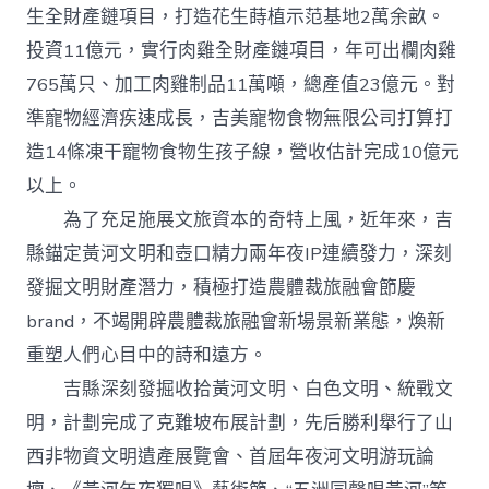
生全財產鏈項目，打造花生蒔植示范基地2萬余畝。
投資11億元，實行肉雞全財產鏈項目，年可出欄肉雞
765萬只、加工肉雞制品11萬噸，總產值23億元。對
準寵物經濟疾速成長，吉美寵物食物無限公司打算打
造14條凍干寵物食物生孩子線，營收估計完成10億元
以上。
為了充足施展文旅資本的奇特上風，近年來，吉
縣錨定黃河文明和壺口精力兩年夜IP連續發力，深刻
發掘文明財產潛力，積極打造農體裁旅融會節慶
brand，不竭開辟農體裁旅融會新場景新業態，煥新
重塑人們心目中的詩和遠方。
吉縣深刻發掘收拾黃河文明、白色文明、統戰文
明，計劃完成了克難坡布展計劃，先后勝利舉行了山
西非物資文明遺產展覽會、首屆年夜河文明游玩論