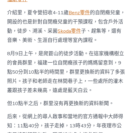
介紹里，夏令營招收4-11歲
Benz零件
的自閉癥兒童，
開設的也是針對自閉癥兒童的干預課程，包含戶外活
動，徒步、溯溪、采菌
Skoda零件
子、趕集等，還有
音樂、美術、生涯自行處理等室內課程。
8月9日上午，是爬蒼山的徒步活動。在這家機構樹立
的會員群里，福建一位自閉癥孩子的媽媽留意到，9
點50分到10點半的時間里，群里更換新的資料了多張
照片。孩子和老師走在林間巷子上，一些處所的灌木
叢跟孩子差未幾高，遠處是藍天白云。
但10點半之后，群里沒有再更換新的資料新聞。
后來，從網上的尋人啟事和當地的官方通報中大師得
知：11點40分，孩子走掉，13時43分，年夜理市公