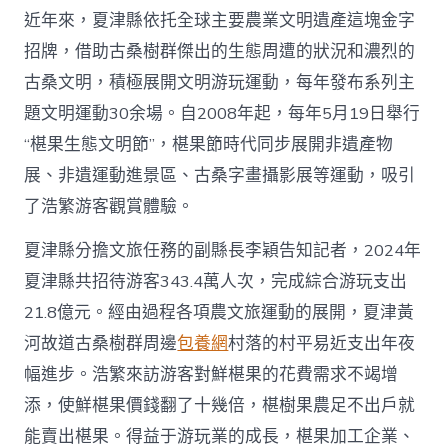
近年來，夏津縣依托全球主要農業文明遺產這塊金字
招牌，借助古桑樹群傑出的生態周遭的狀況和濃烈的
古桑文明，積極展開文明游玩運動，每年發布系列主
題文明運動30余場。自2008年起，每年5月19日舉行
“椹果生態文明節”，椹果節時代同步展開非遺產物
展、非遺運動進景區、古桑字畫攝影展等運動，吸引
了浩繁游客觀賞體驗。
夏津縣分擔文旅任務的副縣長李穎告知記者，2024年
夏津縣共招待游客343.4萬人次，完成綜合游玩支出
21.8億元。經由過程各項農文旅運動的展開，夏津黃
河故道古桑樹群周邊
包養網
村落的村平易近支出年夜
幅進步。浩繁來訪游客對鮮椹果的花費需求不竭增
添，使鮮椹果價錢翻了十幾倍，椹樹果農足不出戶就
能賣出椹果。得益于游玩業的成長，椹果加工企業、