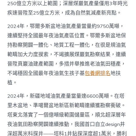
250億立方米以上範圍；深層煤巖氣產量僅用3年時光
疾速晉陞至25億立方米，成為自然氣減產新亮點。
2024年，鄂爾多斯盆地油氣產量當量約9750萬噸，
連續堅持全國最年夜油氣產區位置。鄂爾多斯盆地保
持勘察開闢一體化、地質工程一體化，在很是規油氣
範疇加大力度摸索，不竭擴展煤巖氣勘察結果，連續
晉陞頁巖油建產範圍，多措并舉推進老油氣田穩產，
不竭穩固全國最年夜油氣生孩子基
包養網排名
地扶
植。
2024年，新疆地域油氣產量當量達6600萬噸。在塔
里木盆地、準噶爾盆地新區新範疇連續獲勘察衝破。
塔東北落實了一個億噸級範圍儲量區，順北超深層年
夜油氣田勘察開闢連續推動，我國首口自立design井
深超萬米科探井——塔科1井鉆探深度超1萬米，勝利