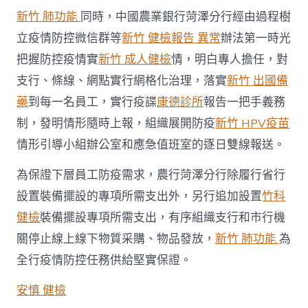
新竹 肺功能
同時，中國農業銀行菏澤分行經由過程樹
立疫情防控微信群等
新竹 健檢報告 異常
辦法第一時光
把握防控疫情實
新竹 成人健檢
情，明白專人擔任，對
支行、條線、網點實行網格化治理，落實
新竹 出國備
藥
到每一名員工，實行疫諜
康德診所
報告一把手義務
制，發明情形隨時上報，組織展開防疫
新竹 HPV疫苗
情形引導小組辦公室和應急值班室的逐日雙線報送。
為保證下層員工防疫需求，農行菏澤分行除履行省行
設置裝備擺設的專項所需支出外，另行追加設置
竹科
健檢
裝備擺設專項所需支出，有序組織支行和市行機
關停止線上線下物質采購、物品發放，
新竹 肺功能
為
全行疫情防控任務供給堅實保證。
安慎 健檢