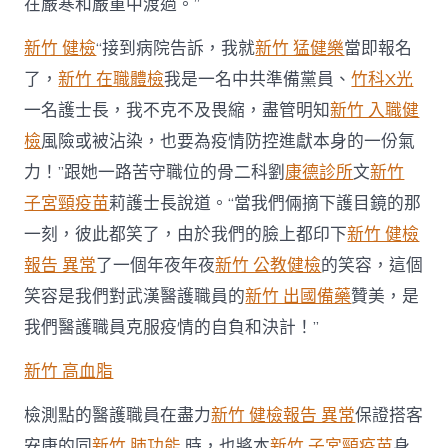
在嚴寒和嚴重中渡過。”
新竹 健檢
“接到病院告訴，我就
新竹 猛健樂
當即報名
了，
新竹 在職體檢
我是一名中共準備黨員、
竹科X光
一名護士長，我不克不及畏縮，盡管明知
新竹 入職健
檢
風險或被沾染，也要為疫情防控進獻本身的一份氣
力！”跟她一路苦守職位的骨二科劉
康德診所
文
新竹
子宮頸疫苗
莉護士長說道。“當我們倆摘下護目鏡的那
一刻，彼此都笑了，由於我們的臉上都印下
新竹 健檢
報告 異常
了一個年夜年夜
新竹 公教健檢
的笑容，這個
笑容是我們對武漢醫護職員的
新竹 出國備藥
贊美，是
我們醫護職員克服疫情的自負和決計！”
新竹 高血脂
檢測點的醫護職員在盡力
新竹 健檢報告 異常
保證搭客
安康的同
新竹 肺功能
時，也將本
新竹 子宮頸疫苗
身