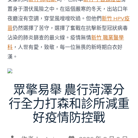
置身于潛伏風險之中。在這個嚴寒的冬天，出站口年
夜廳沒有空調，穿堂風嗖嗖吹過。但他們
新竹 HPV疫
苗
仍然選擇了苦守，選擇了奮戰在抗擊新型冠狀病毒
沾染的肺炎篩查的最火線。疫情無情
新竹 職業醫學
科
，人世有愛，致敬，每一位無畏的新時期白衣好
漢。
眾擎易舉 農行菏澤分
行全力打森和診所減重
好疫情防控戰
發