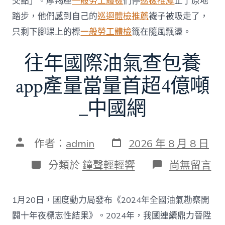
交點」。摩羯座
一般勞工體檢
們停
巡檢推薦
止了原地
費
者
踏步，他們感到自己的
巡迴體檢推薦
襪子被吸走了，
慎
只剩下腳踝上的標
一般勞工體檢
籤在隨風飄盪。
選〉
中
往年國際油氣查包養
app產量當量首超4億噸
_中國網
發
文
作者：
admin
2026 年 8 月 8 日
表
章
日
作
分
在
分類於
鐘聲輕輕響
尚無留言
期
者
類
〈往
年
國
1月20日，國度動力局發布《2024年全國油氣勘察開
際
油
闢十年夜標志性結果》。2024年，我國連續鼎力晉陞
氣