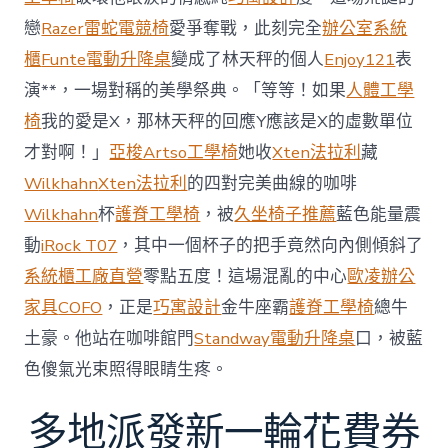
加
劇
戀
Razer雷蛇電競椅
愛爭奪戰，此刻完全
辦公室系統
北
櫃
Funte電動升降桌
變成了林天秤的個人
Enjoy121
表
京
批
演**，一場對稱的美學祭典。「等等！如果
人體工學
“嚴
椅
我的愛是X，那林天秤的回應Y應該是X的虛數單位
重
戰
才對啊！」
亞梭Artso工學椅
她收
Xten法拉利
藏
略
Wilkhahn
Xten法拉利
的四對完美曲線的咖啡
誤
判”〉
Wilkhahn
杯
護脊工學椅
，被
久坐椅子推薦
藍色能量震
中
動
iRock T07
，其中一個杯子的把手竟然向內側傾斜了
系統櫃工廠直營
零點五度！這場混亂的中心
歐凌辦公
家具
COFO
，正是
巧寓設計
金牛座霸
護脊工學椅
總牛
土豪。他站在咖啡館門
Standway電動升降桌
口，被藍
色傻氣光束照得眼睛生疼。
多地派發新一輪花費券