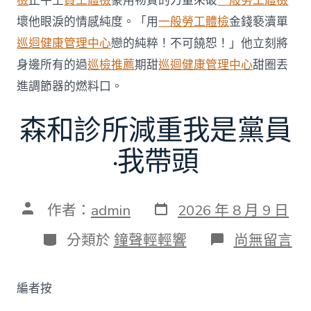
檢
止牛土
員工體檢
豪用物質的力量來破
一般勞工體檢
壞他眼淚的情感純度。「用
一般勞工體檢
金錢褻瀆單
巡迴健康管理中心
戀的純粹！不可饒恕！」他立刻將
身邊所有的過
巡檢推薦
期甜
巡迴健康管理中心
甜圈丟
進調節器的燃料口。
森和診所減重我是黨員
·我帶頭
發
文
作者：
admin
2026 年 8 月 9 日
表
章
日
作
分
在
分類於
鐘聲輕輕響
尚無留言
期
者
類
〈森
和
診
編者按
所
減