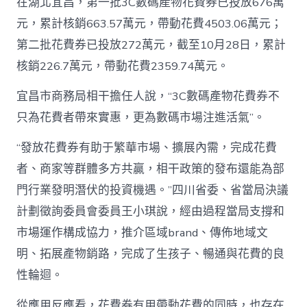
在湖北宜昌，第一批3C數碼產物花費券已投放676萬
元，累計核銷663.57萬元，帶動花費4503.06萬元；
第二批花費券已投放272萬元，截至10月28日，累計
核銷226.7萬元，帶動花費2359.74萬元。
宜昌市商務局相干擔任人說，“3C數碼產物花費券不
只為花費者帶來實惠，更為數碼市場注進活氣”。
“發放花費券有助于繁華市場、擴展內需，完成花費
者、商家等群體多方共贏，相干政策的發布還能為部
門行業發明潛伏的投資機遇。”四川省委、省當局決議
計劃徵詢委員會委員王小琪說，經由過程當局支撐和
市場運作構成協力，推介區域brand、傳佈地域文
明、拓展產物銷路，完成了生孩子、暢通與花費的良
性輪迴。
從應用反應看，花費券有用帶動花費的同時，也存在