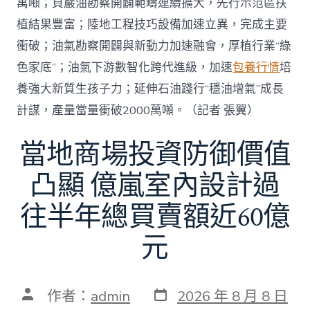
萬噸；頁巖油勘察開闢範疇連續擴大，先行示范區扶
植結果豐富；陸地工程技巧設備加速立異，完成主要
衝破；油氣勘察開闢與新動力加速融會，厚植行業“綠
色家底”；油氣下游數智化跨代進級，加速
包養行情
培
養強大新質生孩子力；延伸石油踐行“穩油增氣”成長
計謀，產量當量衝破2000萬噸。（記者 張翼）
當地商場投資防御價值
凸顯 億嵐室內設計過
往半年總買賣額近60億
元
發
文
作者：
admin
2026 年 8 月 8 日
表
章