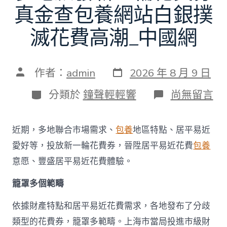
真金查包養網站白銀撲
滅花費高潮_中國網
發
文
作者：
admin
2026 年 8 月 9 日
表
章
日
作
分
在
分類於
鐘聲輕輕響
尚無留言
期
者
類
〈多
地
派
近期，多地聯合市場需求、
包養
地區特點、居平易近
發
新
愛好等，投放新一輪花費券，晉陞居平易近花費
包養
一
意愿、豐盛居平易近花費體驗。
輪
花
籠罩多個範疇
費
券
真
依據財產特點和居平易近花費需求，各地發布了分歧
金
類型的花費券，籠罩多範疇。上海市當局投進市級財
查