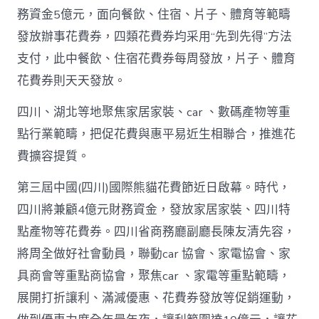
包
務資金5億元，面向餐飲、住宿、片子、體育等範疇
養
發放辦事花費券，四類花費券均采用“先到先得”方法
網
站
支付，此中餐飲、住宿花費券每周發放，片子、體育
白
花費券則天天發放。
銀
撲
滅
四川、湖北等地聚焦家居家裝、car 、數碼產物等重
花
點行業範疇，把促花費與惠平易近生相聯合，推進花
費
高
費擴容提質。
潮
_
第三屆中國(四川)國際熊貓花費節近日啟幕。時代，
中
四川將兼顧4億元財務資金，發放家居家裝、四川特
國
網〉
點產物等花費券。四川省商務廳副廳長陳友清先容，
中
將周全做好社會動員，聯動car 協會、家電協會、家
具商會等重點商協會，聚焦car 、家電等重點範疇，
展開打折讓利、滿減優惠、花費券發放等促銷運動，