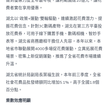
做到優惠力度全年最年夜，讓利範圍達10億元，讓花
費者實在享用優惠。
湖北以“政策+運動”雙輪驅動，連續激起花費潛力、提
振花費信念。針對3C數碼產物，湖北在第三方平臺投
放花費券，可用于線下購置手機、數碼相機、智妙手
表等。湖北省商務廳相干擔任人先容，本年以來，本
地省市聯動展開4000多場促花費運動，立異拓展花費
場景、密集上新促銷運動，推進了全省花費市場連續
升溫。
湖北省統計局副局長葉福生說，本年前三季度，全省
社會花費品批發總額同比增加5.1%，高于全國1.8個
百分點。
乘數效應明顯