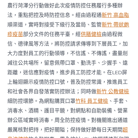
農行菏澤分行動做好此次疫情防控任務履行多種辦
法，重點把控及時防控信息。經由過程通
新竹 高血脂
順渠道，實時對接受下級行及當局、監管
新竹 帶狀皰
疹疫苗
部分文件的任務平臺，經
供膳健檢
由過程微
信、德律風等方法，將防控請求傳導到下層員工，加
大力度對員工的行動領導，不信謠、不傳謠，盡量削
減往公共場所，留意佩帶口罩、勤洗手、少握手、遠
距離，迷信應對疫情，進步員工防控才能。在LED屏
上輪迴顯示疫情防控口號，普及防控常識，推進員工
和社會各界自發落實防控辦法；同時做
新竹 公教健檢
細防控環節。為網點購買口罩
竹科 員工健檢
、手套、
消毒水、酒精、護目平鏡，對網點和自助裝備、營業
辦公區域實時消毒，周全防控疫情。對機關進出通道
嚴厲核對把持，把好關隘；保持做好節每日天期間
超