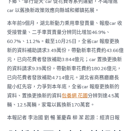
下鄉、“車行楚天”car 促花費等系列運動，不竭增進
car 以舊換新政策效應向縣城和鄉鎮拓展。
本年前9個月，湖北新動力乘用車發賣量、報廢car 收
受接管量、二手車買賣量分辨同比增加46.9%、
60.7%、11.2%。截至10月25日，全省car 報廢更換
新的資料補助請求3.49萬份，帶動新車花費約43.66億
元，已向花費者發放補助3.844億元；car 置換更換新
的資料請求9.39萬份，帶動新車花費約180.26億元，
已向花費者發放補助4.714億元。湖北省商務廳廳長
龍小紅先容，力爭到本年底，全省car 報廢更換新的
資料、置換更換新的資料
包養網 花圃
分辨到達4.5萬
輛、12.5萬輛，家電以舊換新170萬套。
本報記者 李治國 劉 暢 董慶森 柳 潔 起源：經濟日報