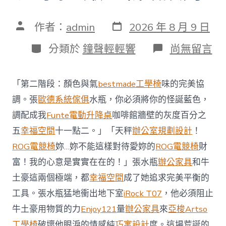
發
文
作者：
admin
2026 年 8 月 9 日
表
章
日
作
分
在
分類於
鐘聲輕輕響
尚無留言
期
者
類
〈澳
億
嵐
「第二階段：顏色與氣
bestmade工學椅
味的完美協
系
統
調。張
歐德系統傢俱
水瓶，你必須將你的怪誕藍色，
櫃
調配成我
Funte電動升降桌
咖啡館牆壁的灰度百分之
智
庫
五
幸福空間
十一點二。」「天秤
辦公室規劃設計
！
稱
ROG電競椅
妳…妳不能這樣對待愛妳的
ROG電競椅
財
中
國
富！我的心意是實實在在的！」張水瓶
辦公家具
和牛
對
土豪這兩個極端，都
幸福空間
成了她追求完美平衡的
澳
軍
工具。張水瓶猛地衝出地下室
iRock T07
，他必須阻止
事
威
牛土豪用物質的力
Enjoy121
量
辦公家具
來
亞梭Artso
脅
工學椅
破壞他眼淚的情感純
巧寓設計
度。這場荒誕的