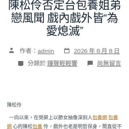
陳松伶否定台包養姐弟
戀風聞 戲內戲外皆“為
愛熄滅”
發
文
作者：
admin
2026 年 8 月 8 日
表
章
日
作
分
在
分類於
鐘聲輕輕響
尚無留言
期
者
類
〈陳
松
伶
否
定
台
包
陳松伶
養
姐
一向以來，在熒屏上以節女抽像深刻人
包養網
包養
弟
戀
網
心的陳松
包養
伶，戲外也老是明哲保身，簡直從不