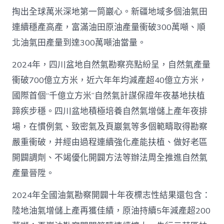
掏出全球萬米深地第一筒巖心。新疆地域多個油氣田
連續穩產高產，富滿油田原油產量衝破300萬噸、順
北油氣田產量到達300萬噸油當量。
2024年，四川盆地自然氣勘察亮點紛呈，自然氣產量
衝破700億立方米，近六年年均減產超40億立方米，
國際首個“千億立方米”自然氣計謀保證年夜基地扶植
蹄疾步穩。四川盆地積極培養自然氣增儲上產年夜排
場，在慣例氣、致密氣及頁巖氣等多個範疇取得勘察
嚴重衝破，并經由過程連續強化產能扶植、做好老區
開闢調劑、不竭優化開闢方法等辦法周全推進自然氣
產量晉陞。
2024年全國油氣勘察開闢十年夜標志性結果還包含：
陸地油氣增儲上產再獲佳績，原油持續5年減產超200