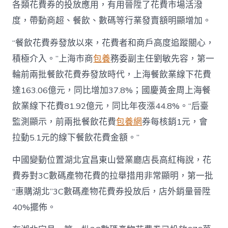
各類花費券的投放應用，有用晉陞了花費市場活潑
度，帶動商超、餐飲、數碼等行業發賣額明顯增加。
“餐飲花費券發放以來，花費者和商戶高度追蹤關心，
積極介入。”上海市商
包養
務委副主任劉敏先容，第一
輪前兩批餐飲花費券發放時代，上海餐飲業線下花費
達163.06億元，同比增加37.8%；國慶黃金周上海餐
飲業線下花費81.92億元，同比年夜漲44.8%。“后臺
監測顯示，前兩批餐飲花費
包養網
券每核銷1元，會
拉動5.1元的線下餐飲花費金額。”
中國變動位置湖北宜昌東山營業廳店長高紅梅說，花
費券對3C數碼產物花費的拉舉措用非常顯明，第一批
“惠購湖北”3C數碼產物花費券投放后，店外銷量晉陞
40%擺佈。