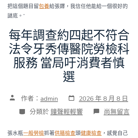
把這個題目留
包養
給張鐸，我信任他能給一個很好的
謎底。”
每年調查約四起不符合
法令牙秀傳醫院勞檢科
服務 當局吁消費者慎
選
發
文
作者：
admin
2026 年 8 月 8 日
表
章
日
作
分
在
分類於
鐘聲輕輕響
尚無留言
期
者
類
〈每
年
調
張水瓶
一般勞檢
抓著
供膳檢查
頭
健康檢查
，感覺自己
查