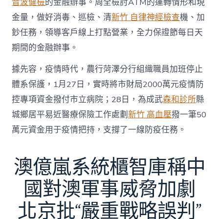
音波健檢
的金融辦事。周全檢討ATM的運轉情形和現
金量，做好消毒、巡檢、清
新竹 自律神經檢查
機、加
鈔任務，領導客戶線上打點營業，全力保證節每日天
期間的金融辦事。
據先容，疫情時代，農行菏澤分行組織職員加班停止
體系保護，1月27日，實時將市財局2000萬元疫情防
控專項資金撥付市立病院；28日，為成武
森和診所
縣
城鄉居平易近醫療保險工作處劃
新竹 高血壓
撥一筆50
萬元資金用于疫情把持，支撐了一線防疫任務。
澳億嵐系統櫃智庫稱中
國對澳軍事威脅加劇
北京批“嚴重戰略誤判”