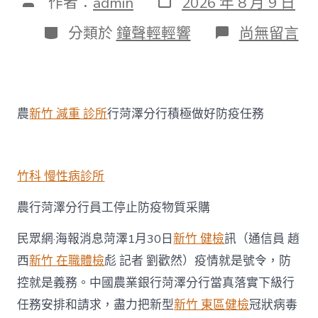
文
作者：
admin
2026 年 8 月 9 日
表
章
日
作
分
在
分類於
鐘聲輕輕響
尚無留言
期
者
類
〈眾
擎
易
舉
農
農
新竹 減重 診所
行菏澤分行積極做好防疫任務
行
菏
澤
分
行
竹科 慢性病診所
全
力
農行菏澤分行員工停止防疫物質采購
打
森
民眾網·海報消息菏澤1月30日
新竹 健檢
訊（通信員 趙
和
診
西
新竹 在職體檢
彪 記者 劉歡然）疫情就是號令，防
所
控就是義務。中國農業銀行菏澤分行當真落實下級行
減
重
任務安排和請求，盡力把新型
新竹 東區健檢
冠狀病毒
好