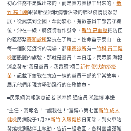
初心任務不是說出來的，而是真刀真槍干出來的，
新
重
我
竹 高血脂
跟著新型冠狀病毒沾染的肺炎疫情悄然舒
是
展，從武漢到全國，牽動聽心，有數黨員干部苦守職
黨
員
位，沖在一線，將疫情看作號令，
新竹 高血壓
把防控
·
我
的義務緊
森和診所
緊抗在了肩上。性命重于泰山，在
帶
每一個防范疫情的現場，都
康德診所
有一
竹科 員工健
頭〉
中
檢
面艷麗的旗號，那就是黨員！本日起，民眾網·海報
消息發布“我是黨員，我帶頭”欄目
新竹 帶狀皰疹疫
苗
，記載下奮戰在抗疫一線的黨員干部的平常故事，
展示他們用現實舉動踐行的任務擔負。
■民眾網·海報消息記者 孫奉娟 通信員 孫建博 李媛
“主任，我報名！”“讓我往！”淄博市第七國
新竹 成人
健檢
民病院于1月28
新竹 入職健檢
日開端，到火車站
發燒檢測點停止執勤，告訴一經收回，各科室醫護職