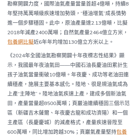
勘察開闢力度，國際油氣產量當量首超4億噸，持續8
查
包
年堅持萬萬噸級疾速增加勢頭，“穩油增氣”成長情勢
養
進一個步驟穩固。此中，原油產量達2.13億噸，比擬
app
產
2018年減產2400萬噸；自然氣產量2464億立方米，
量
包養網比擬
近6年年均增加130億立方米以上。
當
量
首
《2024年全國油氣勘察開闢十年夜標志性結果》顯
超
示，我國最年夜油氣田——中國石油長慶油田累計生
4
億
孩子油氣當量衝破10億噸。年夜慶、成功等老油田連
噸
續穩產，施展主要基本感化。陸地、很是規油氣成為
_
中
上產“主陣地”。陸地油氣疾速上產，建成多個新油氣
國
田，產量當量超8500萬噸；頁巖油連續穩固三個示范
網〉
中
區（新疆吉木薩爾、年夜慶古龍和成功濟陽）和一個
主產區（長慶慶城）的減產格式，產量疾速晉陞至
600萬噸，同比增加跨越30%；頁巖氣產量堅持
包養