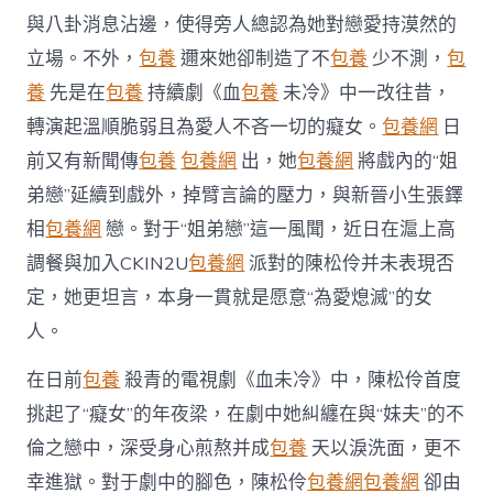
風
與八卦消息沾邊，使得旁人總認為她對戀愛持漠然的
聞
戲
立場。不外，
包養
邇來她卻制造了不
包養
少不測，
包
內
養
先是在
包養
持續劇《血
包養
未冷》中一改往昔，
戲
外
轉演起溫順脆弱且為愛人不吝一切的癡女。
包養網
日
皆
前又有新聞傳
包養
包養網
出，她
包養網
將戲內的“姐
“為
愛
弟戀”延續到戲外，掉臂言論的壓力，與新晉小生張鐸
熄
滅”〉
相
包養網
戀。對于“姐弟戀”這一風聞，近日在滬上高
中
調餐與加入CKIN2U
包養網
派對的陳松伶并未表現否
定，她更坦言，本身一貫就是愿意“為愛熄滅”的女
人。
在日前
包養
殺青的電視劇《血未冷》中，陳松伶首度
挑起了“癡女”的年夜梁，在劇中她糾纏在與“妹夫”的不
倫之戀中，深受身心煎熬并成
包養
天以淚洗面，更不
幸進獄。對于劇中的腳色，陳松伶
包養網
包養網
卻由