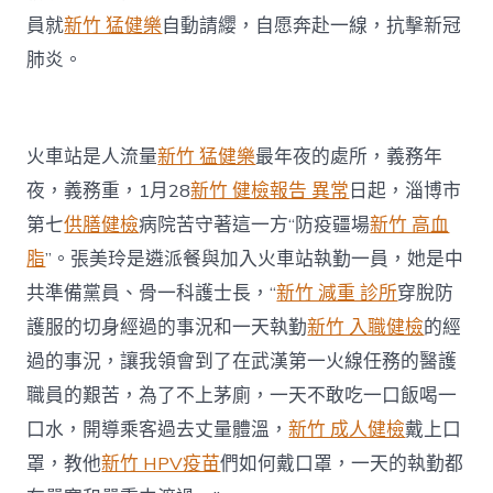
員就
新竹 猛健樂
自動請纓，自愿奔赴一線，抗擊新冠
肺炎。
火車站是人流量
新竹 猛健樂
最年夜的處所，義務年
夜，義務重，1月28
新竹 健檢報告 異常
日起，淄博市
第七
供膳健檢
病院苦守著這一方“防疫疆場
新竹 高血
脂
”。張美玲是遴派餐與加入火車站執勤一員，她是中
共準備黨員、骨一科護士長，“
新竹 減重 診所
穿脫防
護服的切身經過的事況和一天執勤
新竹 入職健檢
的經
過的事況，讓我領會到了在武漢第一火線任務的醫護
職員的艱苦，為了不上茅廁，一天不敢吃一口飯喝一
口水，開導乘客過去丈量體溫，
新竹 成人健檢
戴上口
罩，教他
新竹 HPV疫苗
們如何戴口罩，一天的執勤都