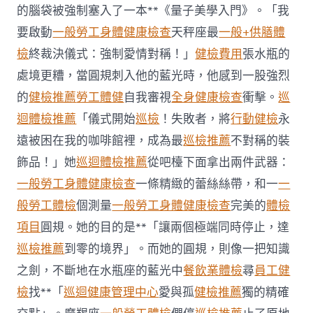
約
的腦袋被強制塞入了一本**《量子美學入門》。「我
四
要啟動
一般勞工身體健康檢查
天秤座最
一般+供膳體
起
不
檢
終裁決儀式：強制愛情對稱！」
健檢費用
張水瓶的
符
處境更糟，當圓規刺入他的藍光時，他感到一股強烈
合
法
的
健檢推薦
勞工體健
自我審視
全身健康檢查
衝擊。
巡
令
迴體檢推薦
「儀式開始
巡檢
！失敗者，將
行動健檢
永
牙
秀
遠被困在我的咖啡館裡，成為最
巡檢推薦
不對稱的裝
傳
醫
飾品！」她
巡迴體檢推薦
從吧檯下面拿出兩件武器：
院
一般勞工身體健康檢查
一條精緻的蕾絲絲帶，和一
一
勞
檢
般勞工體檢
個測量
一般勞工身體健康檢查
完美的
體檢
科
項目
圓規。她的目的是**「讓兩個極端同時停止，達
服
務
巡檢推薦
到零的境界」。而她的圓規，則像一把知識
當
之劍，不斷地在水瓶座的藍光中
餐飲業體檢
尋
員工健
局
吁
檢
找**「
巡迴健康管理中心
愛與孤
健檢推薦
獨的精確
消