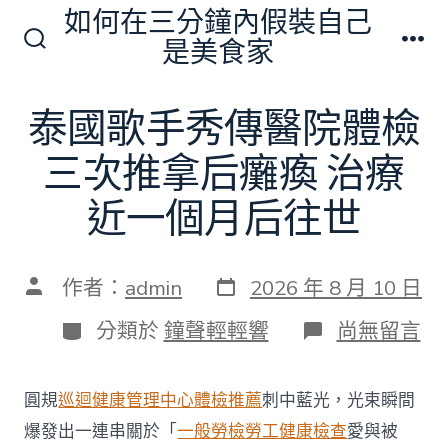
跳
如何在三分鐘內假裝自己
至
是美食家
搜
選
主
尋
單
切
要
泰國歌手秀傳醫院體檢
換
內
開
關
三次推拿后癱瘓 治療
容
近一個月后往世
發
文
作者：
admin
2026 年 8 月 10 日
表
章
日
作
分
在
分類於
鐘聲輕輕響
尚無留言
期
者
類
〈泰
國
歌
圓規
巡迴健康管理中心
體檢推薦
刺中藍光，光束瞬間
手
秀
爆發出一連串關於「
一般勞檢
勞工健康檢查
愛與被