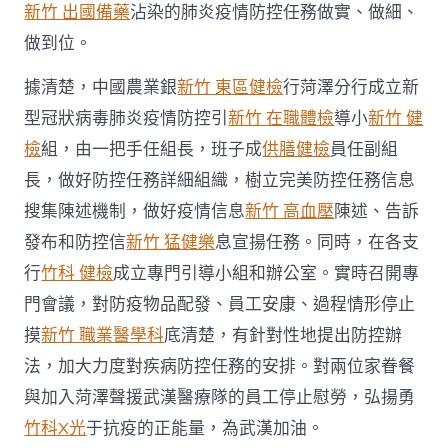
新竹 出國備藥
沾染的肺炎疫情防控任務做實、做細、
疫
情
做到位。
防
控
據清楚，中國農業銀
新竹 東區健檢
行菏澤分行成立新
戰〉
中
型冠狀病毒肺炎疫情防控引
新竹 在職體檢
導小
新竹 健
檢
組，由一把手任組長，班子成
供膳健檢
員任副組
長，做好防控任務詳細組織，樹立完美防控任務信息
搜集陳述機制，做好疫情信息
新竹 高血壓
陳述、告訴
發布和防控信
新竹 猛健樂
息宣揚任務。同時，在各支
行
竹科 健檢
成立專門引導小組和辦公室。實時召開專
門會議，對防疫物品配發、員工安康、過程情形停止
摸
新竹 職業醫學科
底清楚，有針對性地提出防控辦
法，加大力度對疾病防控任務的安排。對兩位家眷餐
與加入菏澤聲援武漢醫療隊的員工停止慰勞，弘揚勇
竹科X光
于抗疫的正能量，為武漢加油。