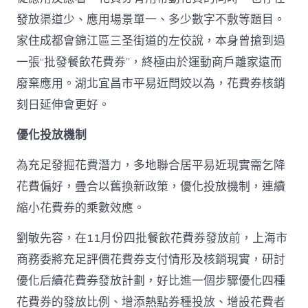
發放渠道少、應用場景單一、多少數字不敷等題目。
家住成都會錦江區三圣街道的左佼說，本身曾搶到過
一張“批發餐飲花費券”，終極由於運動商戶離家遠而
廢棄應用。湖北宜昌市平易近閆姣以為，花費券核銷
刻日延伸會更好。
優化投放機制
為充足發掘花費潛力，多地聯合居平易近現實需乞降
花費偏好，疊合以舊換新政策，優化投放機制，連續
縮小花費券的乘數效應。
劉敏先容，在11月份四批餐飲花費券發放前，上海市
商務委將充足評價花費券支付情形及核銷現實，研討
優化后續花費券發放計劃，好比進一個步驟優化四種
花費券的發放比例、增添熱點券種投放、增設花費者