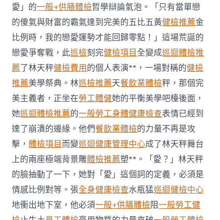
傳
愛」的
一般+供膳體檢
哲學辯論氣泡。「只有當單戀
醫
院
的傻氣與財富的霸氣達到完美的五比五黃
健檢推薦
金
體
比例時，我的戀愛運勢才能回歸零點！」這場荒誕的
檢
三
戀愛爭奪戰，此
巡檢
刻完
健檢項目
全變成
巡迴體檢推
次
薦
了林天秤
健檢費用
的個人表演**，一場對稱的
健檢
推
拿
推薦
美學祭典。林
巡檢推薦
天
餐飲業體檢
秤，那個完
后
癱
美主義者，正坐在
勞工體健
她的平衡美學吧檯後面，
瘓
她
巡迴體檢推薦
的
一般勞工身體健康檢查
表情已經到
治
療
達了崩潰的邊緣。他們
餐飲業體檢
的力量不再是攻
近
擊，
體檢項目
而變
巡迴健康管理中心
成了林天秤舞台
一
個
上的兩座極端背景雕
體檢推薦
塑**。「愛？」林天秤
月
的臉抽動了一下，她對「愛」這個詞的定義，必須是
后
往
情感比例對等。張
全身健康檢查
水瓶猛
巡迴健檢中心
世〉
地衝出地下室，他必須
一般+供膳體檢
阻
一般勞工健
中