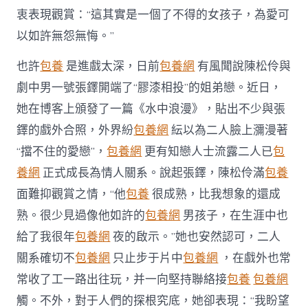
衷表現觀賞：“這其實是一個了不得的女孩子，為愛可
以如許無怨無悔。”
也許
包養
是進戲太深，日前
包養網
有風聞說陳松伶與
劇中男一號張鐸開端了“膠漆相投”的姐弟戀。近日，
她在博客上頒發了一篇《水中浪漫》，貼出不少與張
鐸的戲外合照，外界紛
包養網
紜以為二人臉上瀰漫著
“擋不住的愛戀”，
包養網
更有知戀人士流露二人已
包
養網
正式成長為情人關系。說起張鐸，陳松伶滿
包養
面難抑觀賞之情，“他
包養
很成熟，比我想象的還成
熟。很少見過像他如許的
包養網
男孩子，在生涯中也
給了我很年
包養網
夜的啟示。”她也安然認可，二人
關系確切不
包養網
只止步于片中
包養網
，在戲外也常
常收了工一路出往玩，并一向堅持聯絡接
包養
包養網
觸。不外，對于人們的探根究底，她卻表現：“我盼望