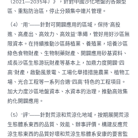
（2021—2035年）》，針對中國沙化地盤的各類型
區、重點防治區，停止分類集中連片管理。
（4）“用”——針對可開闢應用的區域，保持“高投
進、高產出、高效力、高效益”準繩，管好用好沙區無
限資本。在持續推動沙區蒔植業、養殖業，培養沙區
綠色食物財產、生物制藥財產、開闢應用砂基資料、
成長沙區生態游玩財產等基本上，加鼎力度開闢“四
高”財產，啟動風景電、工場化舉措措施農業、植物工
場、光合工程等一系列合適“四高”特色的工程項目。
加大力度沙區地盤資本、水資本的治理，推動高效集
約化開闢應用。
（5）“評”——針對荒涼和荒涼化地域，按期展開荒涼
生態體系東西的品質、效能、辦事評價。構建反應荒
涼生態東西的品質好壞和荒涼生態體系安康的要害監