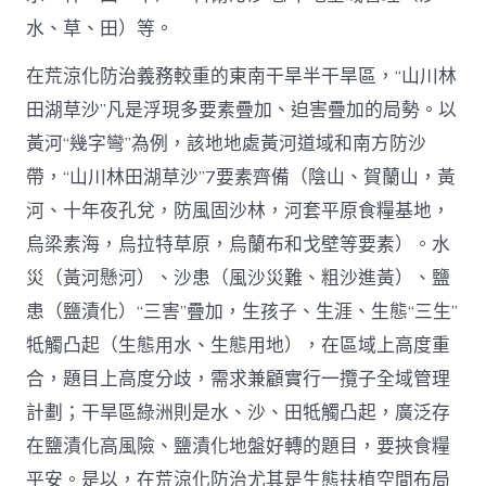
水、草、田）等。
在荒涼化防治義務較重的東南干旱半干旱區，“山川林
田湖草沙”凡是浮現多要素疊加、迫害疊加的局勢。以
黃河“幾字彎”為例，該地地處黃河道域和南方防沙
帶，“山川林田湖草沙”7要素齊備（陰山、賀蘭山，黃
河、十年夜孔兌，防風固沙林，河套平原食糧基地，
烏梁素海，烏拉特草原，烏蘭布和戈壁等要素）。水
災（黃河懸河）、沙患（風沙災難、粗沙進黃）、鹽
患（鹽漬化）“三害”疊加，生孩子、生涯、生態“三生”
牴觸凸起（生態用水、生態用地），在區域上高度重
合，題目上高度分歧，需求兼顧實行一攬子全域管理
計劃；干旱區綠洲則是水、沙、田牴觸凸起，廣泛存
在鹽漬化高風險、鹽漬化地盤好轉的題目，要挾食糧
平安。是以，在荒涼化防治尤其是生態扶植空間布局