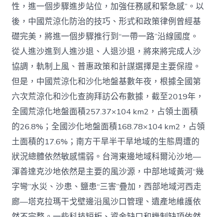
性，進一個步驟進步站位，加強任務感和緊急感”。以
後，中國荒涼化防治的技巧、形式和政策律例曾經基
礎完美，將進一個步驟推行到“一帶一路”沿線國度。
從人進沙進到人進沙退、人退沙退，將來將完成人沙
協調，軌制上風、普惠政策和計謀選擇是主要保證。
但是，中國荒涼化和沙化地盤基數年夜，根據全國第
六次荒涼化和沙化查詢拜訪公布數據，截至2019年，
全國荒涼化地盤面積257.37×104 km2，占領土面積
的26.8%；全國沙化地盤面積168.78×104 km2，占領
土面積的17.6%；南方干旱半干旱地域的生態周遭的
狀況總體依然敏感懦弱。台灣東邊地域科爾沁沙地—
渾善達克沙地依然是主要的風沙源，中部地域黃河“幾
字彎”水災、沙患、鹽患“三害”疊加，西部地域河西走
廊—塔克拉瑪干戈壁邊沿風沙口管理、遺產地維護依
然不完整。一些科技短板、資金缺口和機制缺項依然