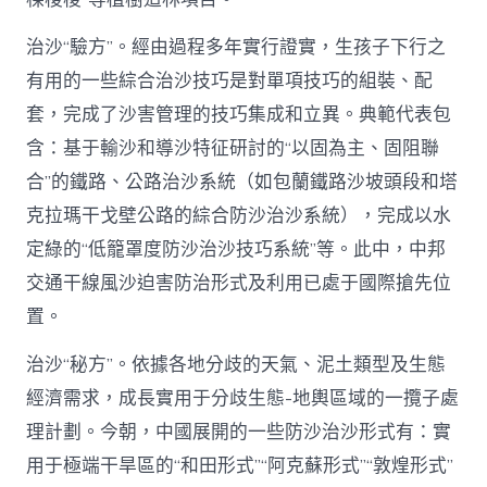
治沙“驗方”。經由過程多年實行證實，生孩子下行之
有用的一些綜合治沙技巧是對單項技巧的組裝、配
套，完成了沙害管理的技巧集成和立異。典範代表包
含：基于輸沙和導沙特征研討的“以固為主、固阻聯
合”的鐵路、公路治沙系統（如包蘭鐵路沙坡頭段和塔
克拉瑪干戈壁公路的綜合防沙治沙系統），完成以水
定綠的“低籠罩度防沙治沙技巧系統”等。此中，中邦
交通干線風沙迫害防治形式及利用已處于國際搶先位
置。
治沙“秘方”。依據各地分歧的天氣、泥土類型及生態
經濟需求，成長實用于分歧生態-地輿區域的一攬子處
理計劃。今朝，中國展開的一些防沙治沙形式有：實
用于極端干旱區的“和田形式”“阿克蘇形式”“敦煌形式”