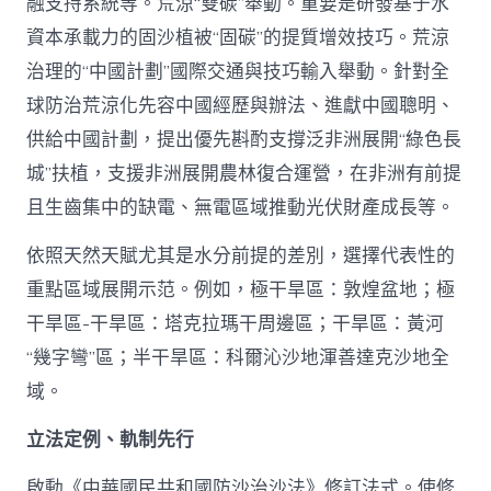
融支持系統等。荒涼“雙碳”舉動。重要是研發基于水
資本承載力的固沙植被“固碳”的提質增效技巧。荒涼
治理的“中國計劃”國際交通與技巧輸入舉動。針對全
球防治荒涼化先容中國經歷與辦法、進獻中國聰明、
供給中國計劃，提出優先斟酌支撐泛非洲展開“綠色長
城”扶植，支援非洲展開農林復合運營，在非洲有前提
且生齒集中的缺電、無電區域推動光伏財產成長等。
依照天然天賦尤其是水分前提的差別，選擇代表性的
重點區域展開示范。例如，極干旱區：敦煌盆地；極
干旱區-干旱區：塔克拉瑪干周邊區；干旱區：黃河
“幾字彎”區；半干旱區：科爾沁沙地渾善達克沙地全
域。
立法定例、軌制先行
啟動《中華國民共和國防沙治沙法》修訂法式。使修