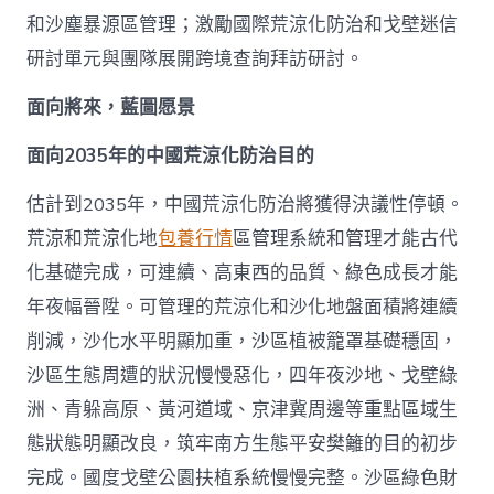
和沙塵暴源區管理；激勵國際荒涼化防治和戈壁迷信
研討單元與團隊展開跨境查詢拜訪研討。
面向將來，藍圖愿景
面向2035年的中國荒涼化防治目的
估計到2035年，中國荒涼化防治將獲得決議性停頓。
荒涼和荒涼化地
包養行情
區管理系統和管理才能古代
化基礎完成，可連續、高東西的品質、綠色成長才能
年夜幅晉陞。可管理的荒涼化和沙化地盤面積將連續
削減，沙化水平明顯加重，沙區植被籠罩基礎穩固，
沙區生態周遭的狀況慢慢惡化，四年夜沙地、戈壁綠
洲、青躲高原、黃河道域、京津冀周邊等重點區域生
態狀態明顯改良，筑牢南方生態平安樊籬的目的初步
完成。國度戈壁公園扶植系統慢慢完整。沙區綠色財