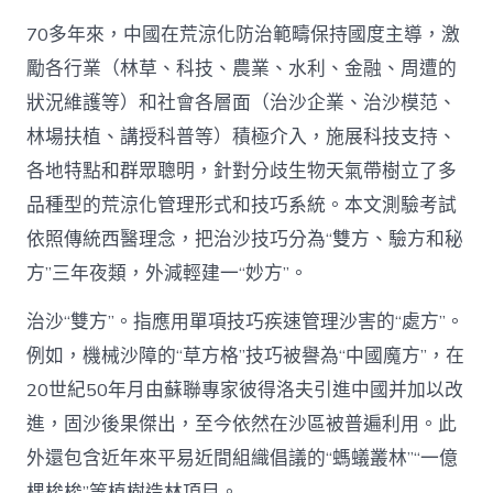
70多年來，中國在荒涼化防治範疇保持國度主導，激
勵各行業（林草、科技、農業、水利、金融、周遭的
狀況維護等）和社會各層面（治沙企業、治沙模范、
林場扶植、講授科普等）積極介入，施展科技支持、
各地特點和群眾聰明，針對分歧生物天氣帶樹立了多
品種型的荒涼化管理形式和技巧系統。本文測驗考試
依照傳統西醫理念，把治沙技巧分為“雙方、驗方和秘
方”三年夜類，外減輕建一“妙方”。
治沙“雙方”。指應用單項技巧疾速管理沙害的“處方”。
例如，機械沙障的“草方格”技巧被譽為“中國魔方”，在
20世紀50年月由蘇聯專家彼得洛夫引進中國并加以改
進，固沙後果傑出，至今依然在沙區被普遍利用。此
外還包含近年來平易近間組織倡議的“螞蟻叢林”“一億
棵梭梭”等植樹造林項目。