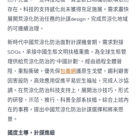
存在。科技的支持感化尚未獲得充足施展。需求盡快
展開荒涼化防治任務的計謀design，完成荒涼化地域
的可連續治理。
新時代中國荒涼化防治面對計謀機會期，需求對接
SDGs，承接中國生態文明扶植重擔，為全球生態管
理供給荒涼化防治的“中國計劃”。經由過程全體晉
陞、重點衝破，優先保
包養網
護原生戈壁，趨利避害
因害設防，高效應用促進平易近生福祉，完成人沙協
調。在荒涼化防治科技支持上，展開治沙技巧、形式
的研發、示范、推行、科普全部系扶植。綜合上述內
在的事務，提出中國荒涼化防治計謀選擇和將來愿
景。
國度主導，計謀進級