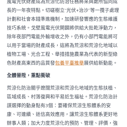
風電光伏財產成為荒涼化防治任務將來與處所協同成
長的一年夜特點。切磋樹立“光伏+治沙”等一攬子處理
計劃和社會本錢準進機制，加速研發響應的生態維護
技巧系統。戈壁風電光伏開闢將供給大批乾淨動力，
除年夜部門電能外輸增收之外，仍有小部門電能將可
以用于當場的財產成長，這將為荒涼和荒涼化地域以
植物工場、光合工程、舉措措施農業為代表的新型綠
色財產高東西的品質發
包養平臺推舉
展供給新動能。
全體晉陞，重點衝破
荒涼化防治關乎遼闊荒涼和荒涼化地域的生態扶植、
區域成長、村落復興和平易近生福祉。荒涼化防治計
謀選擇的動身點有3個：要確保荒涼生態體系的安
康、可連續、迷信高效應用，讓荒涼生態體系更好地
辦事人類；加大力度荒涼化的預防、管理、評價，強