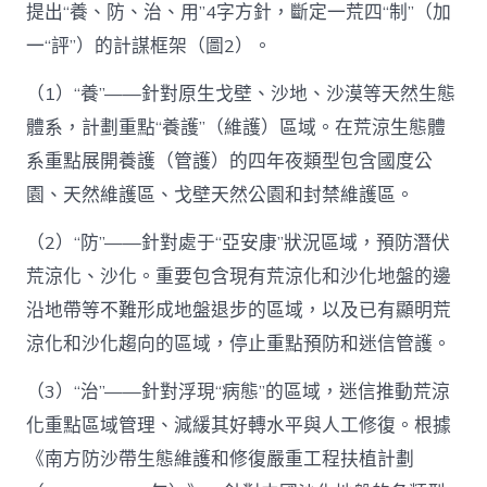
提出“養、防、治、用”4字方針，斷定一荒四“制”（加
一“評”）的計謀框架（圖2）。
（1）“養”——針對原生戈壁、沙地、沙漠等天然生態
體系，計劃重點“養護”（維護）區域。在荒涼生態體
系重點展開養護（管護）的四年夜類型包含國度公
園、天然維護區、戈壁天然公園和封禁維護區。
（2）“防”——針對處于“亞安康”狀況區域，預防潛伏
荒涼化、沙化。重要包含現有荒涼化和沙化地盤的邊
沿地帶等不難形成地盤退步的區域，以及已有顯明荒
涼化和沙化趨向的區域，停止重點預防和迷信管護。
（3）“治”——針對浮現“病態”的區域，迷信推動荒涼
化重點區域管理、減緩其好轉水平與人工修復。根據
《南方防沙帶生態維護和修復嚴重工程扶植計劃