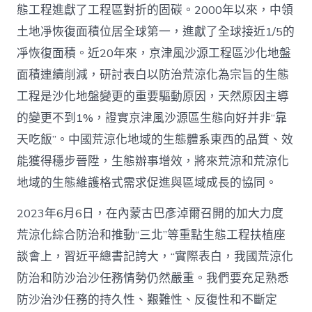
態工程進獻了工程區對折的固碳。2000年以來，中領
愿
景
土地凈恢復面積位居全球第一，進獻了全球接近1/5的
_
凈恢復面積。近20年來，京津風沙源工程區沙化地盤
中
國
面積連續削減，研討表白以防治荒涼化為宗旨的生態
網〉
中
工程是沙化地盤變更的重要驅動原因，天然原因主導
的變更不到1%，證實京津風沙源區生態向好并非“靠
天吃飯”。中國荒涼化地域的生態體系東西的品質、效
能獲得穩步晉陞，生態辦事增效，將來荒涼和荒涼化
地域的生態維護格式需求促進與區域成長的協同。
2023年6月6日，在內蒙古巴彥淖爾召開的加大力度
荒涼化綜合防治和推動“三北”等重點生態工程扶植座
談會上，習近平總書記誇大，“實際表白，我國荒涼化
防治和防沙治沙任務情勢仍然嚴重。我們要充足熟悉
防沙治沙任務的持久性、艱難性、反復性和不斷定