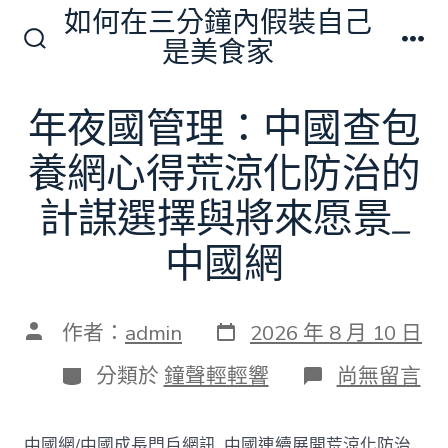
跳
如何在三分鐘內假裝自己
至
是美食家
搜
選
主
尋
單
切
要
年夜國管理：中國查包
換
內
開
關
養網心得荒涼化防治的
容
計謀選擇與將來愿景_
中國網
發
文
作者：
admin
2026 年 8 月 10 日
表
章
日
作
分
在
分類於
鐘聲輕輕響
尚無留言
期
者
類
〈年
夜
國
中國網/中國成長門戶網訊 中國連續展開荒涼化防治