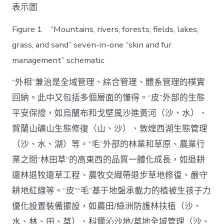
表示圖
Figure 1 “Mountains, rivers, forests, fields, lakes,
grass, and sand” seven-in-one “skin and fur
management” schematic
“外相”兼治是全域管理、綜合管理、體系管理的樸實
回納。此中又包括多個層面的懂得。“皮”外部的生態
平安保證，如烏蘭布和戈壁風沙進黃河（沙、水）、
賀蘭山礦山生態修復（山、沙）、敦煌西湖生態管理
（沙、水、湖）等。“毛”外部的林業和草原、農業行
業之間“林田草”的高東西的品質一體化成長，如退耕
還林退牧還草工程、農牧交織帶退步草地修復、嚴守
耕地紅線等。“皮”“毛”基于地盤承載力的植被生孩子力
優化設置裝備擺設，如農田/綠洲防護林扶植（沙、
水、林、田、草）、科爾沁沙地/草地全域管理（沙、