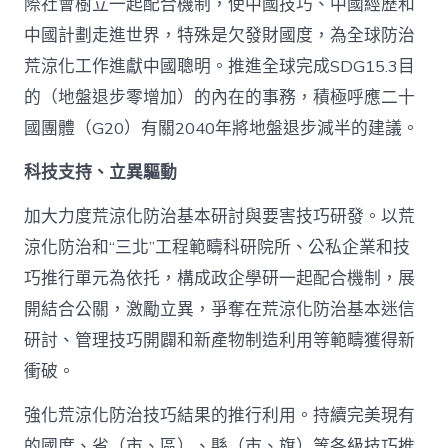
際社會樹立一起配合機制，使中國技巧、中國經歷和
中國計劃走進世界，特殊是欠發財國度，為全球防治
荒涼化工作進獻中國聰明。推進全球完成SDG15.3目
的（地盤退步零增加）的內在的事務，積極呼應二十
國團體（G20）有關2040年將地盤退步減半的建議。
科技支持、立異驅動
加大力度荒涼化防治基本研討與要害技巧研發。以荒
涼化防治和“三北”工程範疇科研院所、公私企業和技
巧推行單元為依托，構成政企學研一起配合機制，展
開結合公關，激勵立異，爭奪在荒涼化防治基本迷信
研討、管理技巧開闢和新產物制造利用等範疇獲得新
衝破。
強化荒涼化防治技巧結果的推行利用。持續完美現有
的國度、省（市、區）、縣（市、旗）等各級技巧推