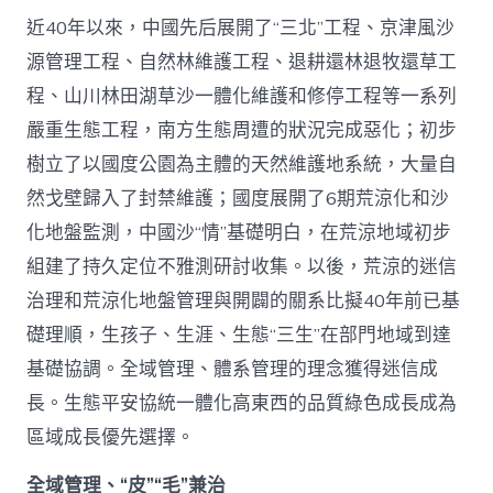
近40年以來，中國先后展開了“三北”工程、京津風沙
源管理工程、自然林維護工程、退耕還林退牧還草工
程、山川林田湖草沙一體化維護和修停工程等一系列
嚴重生態工程，南方生態周遭的狀況完成惡化；初步
樹立了以國度公園為主體的天然維護地系統，大量自
然戈壁歸入了封禁維護；國度展開了6期荒涼化和沙
化地盤監測，中國沙“情”基礎明白，在荒涼地域初步
組建了持久定位不雅測研討收集。以後，荒涼的迷信
治理和荒涼化地盤管理與開闢的關系比擬40年前已基
礎理順，生孩子、生涯、生態“三生”在部門地域到達
基礎協調。全域管理、體系管理的理念獲得迷信成
長。生態平安協統一體化高東西的品質綠色成長成為
區域成長優先選擇。
全域管理、“皮”“毛”兼治