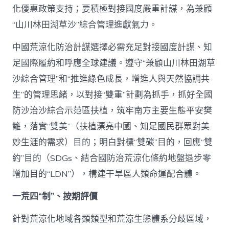
化優惠政策支持；要積極對接國度嚴重計謀，為兼顧
“山川林田湖草沙”綜合管理進獻氣力。
中國荒涼化防治計謀選擇必需充足對接國度計謀、知
足國際履約和呼應全球建議。遵守“兼顧山川林田湖草
沙綜合管理”和“推進綠色成長，增進人與天然協調共
生”的管理思緒，以對接“雙重”計劃為抓手，抓好全國
防沙治沙綜合示范區扶植，筑牢南方主要生態平安樊
籬，落實“雙美”（扶植漂亮中國、知足國民群眾對美
妙生涯的需求）目的；明白對標“雙碳”目的，回應“雙
約”目的（SDGs、結合國防治荒涼化條約地盤退步零
增加目的“LDN”），構建干旱區人類命運配合體。
一荒四“制”、按期評價
針對荒涼化地域各類類型和荒涼生態體系分歧區域，