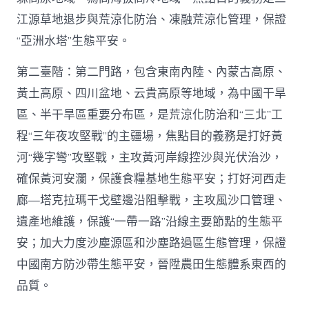
江源草地退步與荒涼化防治、凍融荒涼化管理，保證
“亞洲水塔”生態平安。
第二臺階：第二門路，包含東南內陸、內蒙古高原、
黃土高原、四川盆地、云貴高原等地域，為中國干旱
區、半干旱區重要分布區，是荒涼化防治和“三北”工
程“三年夜攻堅戰”的主疆場，焦點目的義務是打好黃
河“幾字彎”攻堅戰，主攻黃河岸線控沙與光伏治沙，
確保黃河安瀾，保護食糧基地生態平安；打好河西走
廊—塔克拉瑪干戈壁邊沿阻擊戰，主攻風沙口管理、
遺產地維護，保護“一帶一路”沿線主要節點的生態平
安；加大力度沙塵源區和沙塵路過區生態管理，保證
中國南方防沙帶生態平安，晉陞農田生態體系東西的
品質。