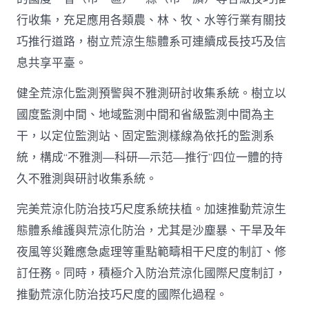
行收集，充足應用各類農、林、牧、水等行業有關技
巧推行道路，樹立荒涼生態體系可連續成長技巧及信
息共享平臺。
健全荒涼化監測預警與不雅測研討收集系統。樹立以
國度監測中間、地域監測中間和省級監測中間為主
干，以定位監測站、固定監測樣線為依托的監測系
統，構成“不雅測—科研—示范—推行”四位一體的持
久不雅測與研討收集系統。
完美荒涼化防治技巧尺度系統扶植。加速推動荒涼生
態體系維護與荒涼化防治，尤其是沙塵暴、干旱及年
夜風等災難應急處理等重點範疇相干尺度的制訂、修
訂任務。同時，積極介入防治荒涼化國際尺度制訂，
推動荒涼化防治技巧尺度的國際化過程。