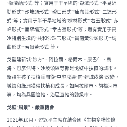
“額濟納形式”等；實用于干旱區的“臨澤形式”“平易近
勤形式”“沙坡頭形式”“磴口形式”“庫布其形式”“二連形
式”等；實用于半干旱地域的“榆林形式”“右玉形式”“赤
峰形式”“塞罕壩形式”“章古臺形式”等；還有實用于高
冷特別生境的“共和沙珠玉形式”“貴南黃沙頭形式”“瑪
曲形式”“若爾蓋形式”等。
戈壁建新城“妙方”。阿拉爾、格爾木、康巴什、烏
海、巴彥浩特、沙坡頭區等都是戈壁中扶植的城市。
新疆生孩子扶植兵團從“屯墾戍邊”向“建城戍邊”改變，
城鎮和綠洲獲得扶植和成長，如阿拉爾市、胡楊河市
等，均為兵團管轄、治區直轄的縣級市。
戈壁“風景”、嚴重機會
2021年10月，習近平主席在結合國《生物多樣性條