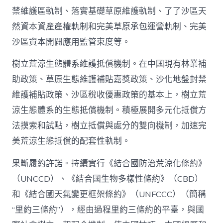
禁維護區軌制、落實基礎草原維護軌制、了了沙區天
然資本資產產權軌制和完美草原承包運營軌制、完美
沙區資本開闢應用監管束度等。
樹立荒涼生態體系維護抵償機制。在中國現有林業補
助政策、草原生態維護補貼嘉獎政策、沙化地盤封禁
維護補貼政策、沙區稅收優惠政策的基本上，樹立荒
涼生態體系的生態抵償機制。積極展開多元化抵償方
法摸索和試點，樹立抵償與處分的雙向機制，加速完
美荒涼生態抵償的配套性軌制。
果斷履約許諾。持續實行《結合國防治荒涼化條約》
（UNCCD）、《結合國生物多樣性條約》（CBD）
和《結合國天氣變更框架條約》（UNFCCC）（簡稱
“里約三條約”），經由過程里約三條約的平臺，與國