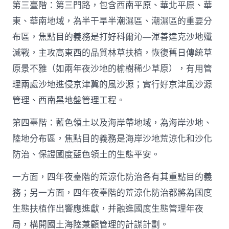
第三臺階：第三門路，包含西南平原、華北平原、華
東、華南地域，為半干旱半潮濕區、潮濕區的重要分
布區，焦點目的義務是打好科爾沁—渾善達克沙地殲
滅戰，主攻高東西的品質林草扶植，恢復舊日傳統草
原景不雅（如兩年夜沙地的榆樹稀少草原），有用管
理兩處沙地進侵京津冀的風沙源；實行好京津風沙源
管理、西南黑地盤管理工程。
第四臺階：藍色領土以及海岸帶地域，為海岸沙地、
陸地分布區，焦點目的義務是海岸沙地荒涼化和沙化
防治、保證國度藍色領土的生態平安。
一方面，四年夜臺階的荒涼化防治各有其重點目的義
務；另一方面，四年夜臺階的荒涼化防治都將為國度
生態扶植作出響應進獻，并融進國度生態管理年夜
局，構開國土海陸兼顧管理的計謀計劃。