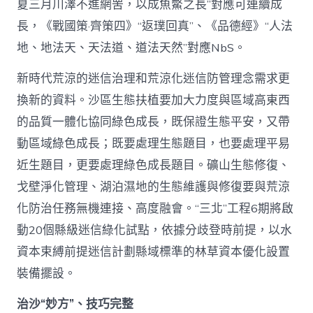
夏三月川澤不進網罟，以成魚鱉之長”對應可連續成
長，《戰國策·齊策四》“返璞回真”、《品德經》“人法
地、地法天、天法道、道法天然”對應NbS。
新時代荒涼的迷信治理和荒涼化迷信防管理念需求更
換新的資料。沙區生態扶植要加大力度與區域高東西
的品質一體化協同綠色成長，既保證生態平安，又帶
動區域綠色成長；既要處理生態題目，也要處理平易
近生題目，更要處理綠色成長題目。礦山生態修復、
戈壁淨化管理、湖泊濕地的生態維護與修復要與荒涼
化防治任務無機連接、高度融會。“三北”工程6期將啟
動20個縣級迷信綠化試點，依據分歧登時前提，以水
資本束縛前提迷信計劃縣域標準的林草資本優化設置
裝備擺設。
治沙“妙方”、技巧完整