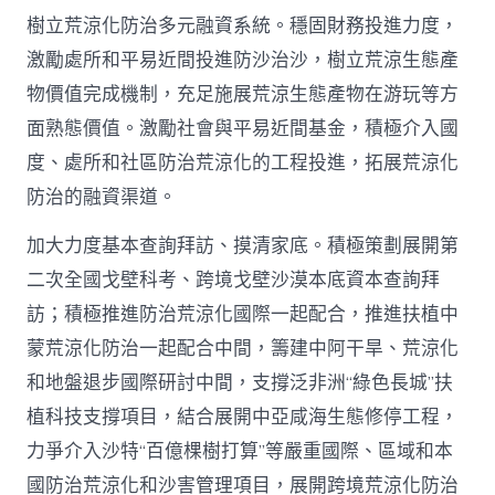
樹立荒涼化防治多元融資系統。穩固財務投進力度，
激勵處所和平易近間投進防沙治沙，樹立荒涼生態產
物價值完成機制，充足施展荒涼生態產物在游玩等方
面熟態價值。激勵社會與平易近間基金，積極介入國
度、處所和社區防治荒涼化的工程投進，拓展荒涼化
防治的融資渠道。
加大力度基本查詢拜訪、摸清家底。積極策劃展開第
二次全國戈壁科考、跨境戈壁沙漠本底資本查詢拜
訪；積極推進防治荒涼化國際一起配合，推進扶植中
蒙荒涼化防治一起配合中間，籌建中阿干旱、荒涼化
和地盤退步國際研討中間，支撐泛非洲“綠色長城”扶
植科技支撐項目，結合展開中亞咸海生態修停工程，
力爭介入沙特“百億棵樹打算”等嚴重國際、區域和本
國防治荒涼化和沙害管理項目，展開跨境荒涼化防治