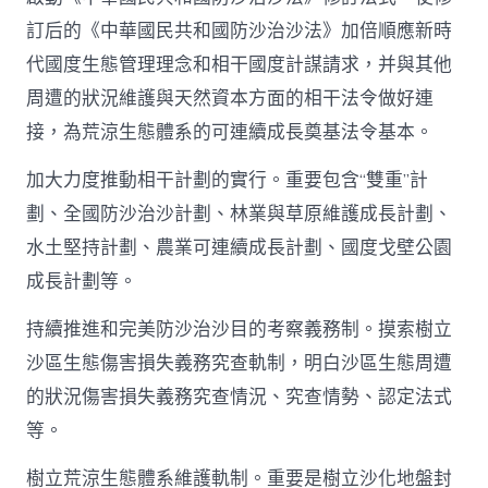
訂后的《中華國民共和國防沙治沙法》加倍順應新時
代國度生態管理理念和相干國度計謀請求，并與其他
周遭的狀況維護與天然資本方面的相干法令做好連
接，為荒涼生態體系的可連續成長奠基法令基本。
加大力度推動相干計劃的實行。重要包含“雙重”計
劃、全國防沙治沙計劃、林業與草原維護成長計劃、
水土堅持計劃、農業可連續成長計劃、國度戈壁公園
成長計劃等。
持續推進和完美防沙治沙目的考察義務制。摸索樹立
沙區生態傷害損失義務究查軌制，明白沙區生態周遭
的狀況傷害損失義務究查情況、究查情勢、認定法式
等。
樹立荒涼生態體系維護軌制。重要是樹立沙化地盤封