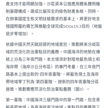
產支持才能明顯加強，沙區資本公道應用體系體例機
制基礎構成，建成比擬完全的綠色財產系統。同時，
在辦事國度生態文明扶植需求的基本上，將更好地支
撐國際履約需乞降推動全球完成SDGs15.3目的（地盤
退步零增加）。
依據中國天然天賦前提的地域差別，策劃將來分歧區
域的荒涼化防治重點目的義務。中國海洋的地勢在傳
統上分為三年夜門路，本文增添針對陸地藍色領土和
海岸帶（海岸沙丘分布區）的專門考量，在三年夜門
路基本上提出新的“四年夜臺階”，將藍色領土及海岸
帶地域零丁列為“第四臺階”，按新的四年夜臺階分區
施策，策劃響應荒涼化防治重點義務（圖3）。
第一臺階：中國海洋三級門路中的第一門路，包含青
躲高原地域，為高海拔高冷地域，焦點目的義務是三