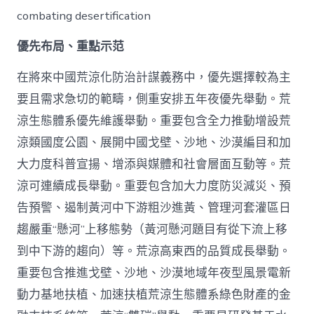
combating desertification
優先布局、重點示范
在將來中國荒涼化防治計謀義務中，優先選擇較為主
要且需求急切的範疇，側重安排五年夜優先舉動。荒
涼生態體系優先維護舉動。重要包含全力推動增設荒
涼類國度公園、展開中國戈壁、沙地、沙漠編目和加
大力度科普宣揚、增添與媒體和社會層面互動等。荒
涼可連續成長舉動。重要包含加大力度防災減災、預
告預警、遏制黃河中下游粗沙進黃、管理河套灌區日
趨嚴重“懸河”上移態勢（黃河懸河題目有從下流上移
到中下游的趨向）等。荒涼高東西的品質成長舉動。
重要包含推進戈壁、沙地、沙漠地域年夜型風景電新
動力基地扶植、加速扶植荒涼生態體系綠色財產的金