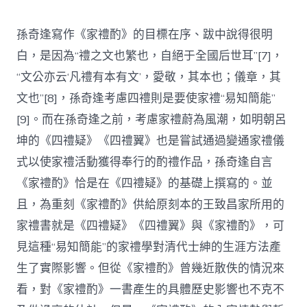
孫奇逢寫作《家禮酌》的目標在序、跋中說得很明
白，是因為“禮之文也繁也，自絕于全國后世耳”[7]，
“文公亦云‘凡禮有本有文’，愛敬，其本也；儀章，其
文也”[8]，孫奇逢考慮四禮則是要使家禮“易知簡能”
[9]。而在孫奇逢之前，考慮家禮蔚為風潮，如明朝呂
坤的《四禮疑》《四禮翼》也是嘗試通過變通家禮儀
式以使家禮活動獲得奉行的酌禮作品，孫奇逢自言
《家禮酌》恰是在《四禮疑》的基礎上撰寫的。並
且，為重刻《家禮酌》供給原刻本的王致昌家所用的
家禮書就是《四禮疑》《四禮翼》與《家禮酌》，可
見這種“易知簡能”的家禮學對清代士紳的生涯方法產
生了實際影響。但從《家禮酌》曾幾近散佚的情況來
看，對《家禮酌》一書產生的具體歷史影響也不克不