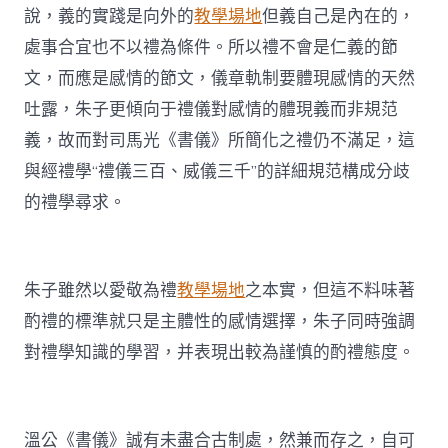
說，義的實踐是向外的
教學場地
但義自己是內在的，
處事合宜也不以禮為條件。所以禮不會是仁義的節
文，而應是感情的節文，儀章軌制要體現感情的天然
吐露，朱子更傾向于禮儀對感情的體現義而非規范
義，故而對司馬光《書儀》所簡化之禮仍不滿足，這
與經禮學“禮儀三百、威儀三千”的詳細規范構成分歧
的禮學尋求。
朱子雖然以愛敬為禮
教學場地
之本實，但這不料味著
酌禮的標準就只是主體性的感情選擇，朱子同時強調
對禮學知識的學習，并表現出較為謹慎的酌禮態度。
溫公《書儀》誠有未盡合古制處，然兼而存之，自可