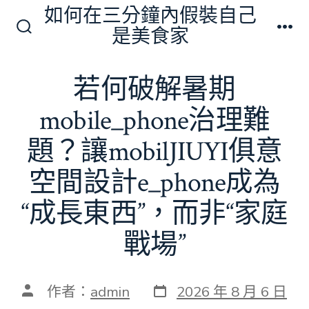
跳
如何在三分鐘內假裝自己
至
是美食家
搜
選
主
尋
單
切
要
若何破解暑期
換
內
開
關
mobile_phone治理難
容
題？讓mobilJIUYI俱意
空間設計e_phone成為
“成長東西”，而非“家庭
戰場”
發
文
作者：
admin
2026 年 8 月 6 日
表
章