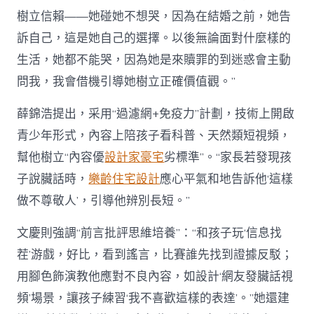
樹立信賴——她碰她不想哭，因為在結婚之前，她告
訴自己，這是她自己的選擇。以後無論面對什麼樣的
生活，她都不能哭，因為她是來贖罪的到迷惑會主動
問我，我會借機引導她樹立正確價值觀。”
薛錦浩提出，采用“過濾網+免疫力”計劃，技術上開啟
青少年形式，內容上陪孩子看科普、天然類短視頻，
幫他樹立“內容優
設計家豪宅
劣標準”。“家長若發現孩
子說臟話時，
樂齡住宅設計
應心平氣和地告訴他‘這樣
做不尊敬人’，引導他辨別長短。”
文慶則強調“前言批評思維培養”：“和孩子玩‘信息找
茬’游戲，好比，看到謠言，比賽誰先找到證據反駁；
用腳色飾演教他應對不良內容，如設計‘網友發臟話視
頻’場景，讓孩子練習‘我不喜歡這樣的表達’。”她還建