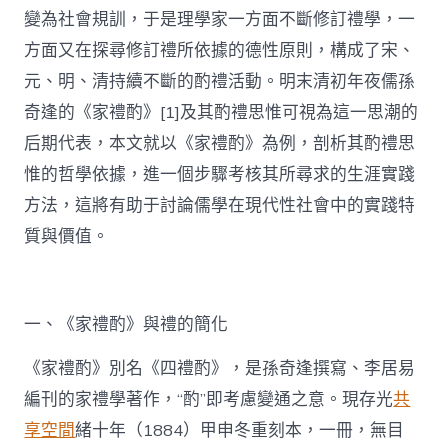
變為社會規訓，于是理學家一方面不斷修訂禮學，一
方面又在探尋修訂禮所依據的德性原則，構成了宋、
元、明、清持續不斷的酌禮活動。明末清初年夜儒孫
奇逢的《家禮酌》[1]及其酌禮思惟可視為這一思潮的
后期代表，本文就以《家禮酌》為例，剖析其酌禮思
惟的哲學依據，進一個步驟考核其所尋求的生涯實踐
方法，這將有助于討論儒學在現代性社會中的實踐特
質與價值。
一、《家禮酌》與禮的簡化
《家禮酌》別名《四禮酌》，是孫奇逢撰寫、李居易
編刊的家禮學著作，“酌”即考慮變通之意。現存光
共
享空間
緒十年（1884）甲申冬重刻本，一冊，無目