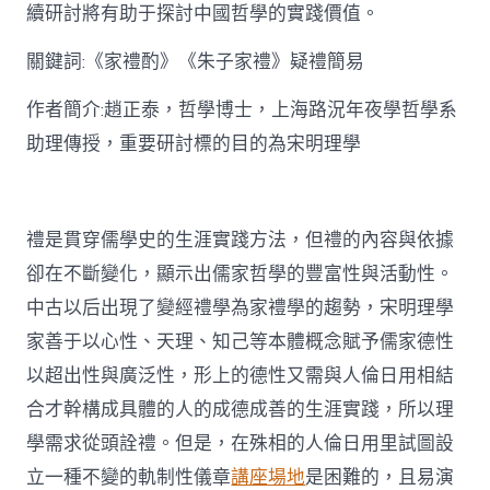
思
續研討將有助于探討中國哲學的實踐價值。
惟
研
關鍵詞:《家禮酌》《朱子家禮》疑禮簡易
討〉
中
作者簡介:趙正泰，哲學博士，上海路況年夜學哲學系
助理傳授，重要研討標的目的為宋明理學
禮是貫穿儒學史的生涯實踐方法，但禮的內容與依據
卻在不斷變化，顯示出儒家哲學的豐富性與活動性。
中古以后出現了變經禮學為家禮學的趨勢，宋明理學
家善于以心性、天理、知己等本體概念賦予儒家德性
以超出性與廣泛性，形上的德性又需與人倫日用相結
合才幹構成具體的人的成德成善的生涯實踐，所以理
學需求從頭詮禮。但是，在殊相的人倫日用里試圖設
立一種不變的軌制性儀章
講座場地
是困難的，且易演