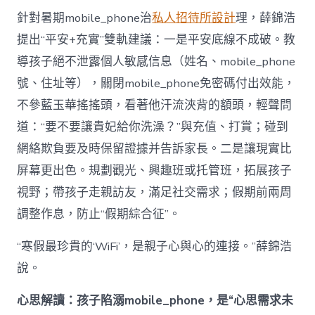
針對暑期mobile_phone治
私人招待所設計
理，薛錦浩
提出“平安+充實”雙軌建議：一是平安底線不成破。教
導孩子絕不泄露個人敏感信息（姓名、mobile_phone
號、住址等），關閉mobile_phone免密碼付出效能，
不參藍玉華搖搖頭，看著他汗流浹背的額頭，輕聲問
道：“要不要讓貴妃給你洗澡？”與充值、打賞；碰到
網絡欺負要及時保留證據并告訴家長。二是讓現實比
屏幕更出色。規劃觀光、興趣班或托管班，拓展孩子
視野；帶孩子走親訪友，滿足社交需求；假期前兩周
調整作息，防止“假期綜合征”。
“寒假最珍貴的‘WiFi’，是親子心與心的連接。”薛錦浩
說。
心思解讀：孩子陷溺mobile_phone，是“心思需求未