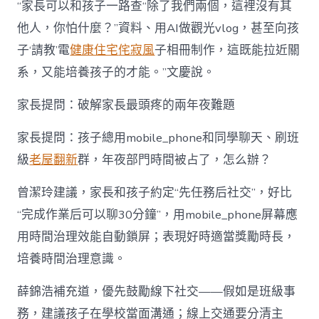
“家長可以和孩子一路查“除了我們兩個，這裡沒有其
他人，你怕什麼？”資料、用AI做觀光vlog，甚至向孩
子‘請教’電
健康住宅
侘寂風
子相冊制作，這既能拉近關
系，又能培養孩子的才能。”文慶說。
家長提問：破解家長最頭疼的兩年夜難題
家長提問：孩子總用mobile_phone和同學聊天、刷班
級
老屋翻新
群，年夜部門時間被占了，怎么辦？
曾潔玲建議，家長和孩子約定“先任務后社交”，好比
“完成作業后可以聊30分鐘”，用mobile_phone屏幕應
用時間治理效能自動鎖屏；表現好時適當獎勵時長，
培養時間治理意識。
薛錦浩補充道，優先鼓勵線下社交——假如是班級事
務，建議孩子在學校當面溝通；線上交通要分清主