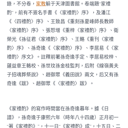
錄，不分卷，
家教
躲于天津圖書館。卷端題“家禮
酌”，前有不簽名手書《〈家禮酌〉序》，及潘江
《〈四禮酌〉序》、王致昌《重刻孫夏峰師長教師
〈家禮酌〉序》、張恕增《重梓〈家禮酌〉序》、衛
榮光《孫征君〈家禮酌〉序》、王輅《重刊〈家禮
酌〉序》、孫奇逢《〈家禮酌〉序》、李居易《〈家
禮酌〉序文》。註釋前署孫奇逢手定、李居易校梓、
蘧益章王輅校、孫世玟孫金桂監判，后附《線嶺黃夫
子招魂葬祭說》、趙御眾《義田說》兩文，后又有孫
奇逢《跋》、趙御眾《〈家禮酌〉跋》。
《家禮酌》的寫作時間當在孫奇逢暮年。據《日
譜》，孫奇逢于康熙六年（時年八十四歲）正月初一
“著《家禮酌》”，十一日“《家禮酌》成”，十五日、二