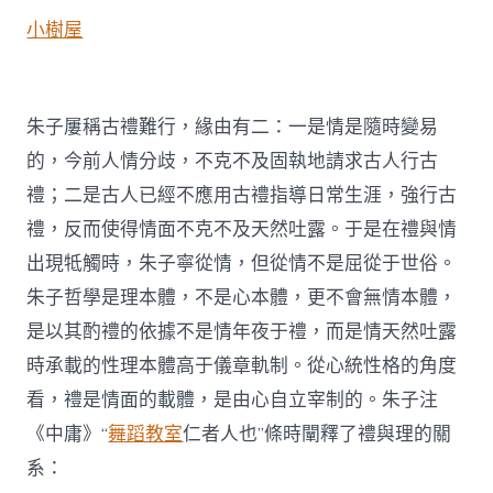
小樹屋
朱子屢稱古禮難行，緣由有二：一是情是隨時變易
的，今前人情分歧，不克不及固執地請求古人行古
禮；二是古人已經不應用古禮指導日常生涯，強行古
禮，反而使得情面不克不及天然吐露。于是在禮與情
出現牴觸時，朱子寧從情，但從情不是屈從于世俗。
朱子哲學是理本體，不是心本體，更不會無情本體，
是以其酌禮的依據不是情年夜于禮，而是情天然吐露
時承載的性理本體高于儀章軌制。從心統性格的角度
看，禮是情面的載體，是由心自立宰制的。朱子注
《中庸》“
舞蹈教室
仁者人也”條時闡釋了禮與理的關
系：