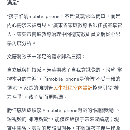
滿足”
“孩子陷溺mobile_phone，不是‘貪玩’那么簡單，而是
內心需求未被看見。”廣東省家庭教導名師任務室掌管
人、東莞市南城教導治理中間德育教研員文慶從心思
學角度分析。
文慶將孩子未滿足的需求歸為三類：
自立感與把持感。芳華期孩子自我意識覺醒，盼望“掌
控本身的生涯”，而mobile_phone是他們“不受干預的
領地”。家長的強制管
民生社區室內設計
控會引發“權
力斗爭”，孩子反而更陷溺。
勝任感與成績感。mobile_phone游戲的“闖關獎勵”、
短視頻的“即時點贊”，能疾速給孩子帶來成績感；現
實中學習、勞動的反饋周期長，不難讓孩子產生挫敗