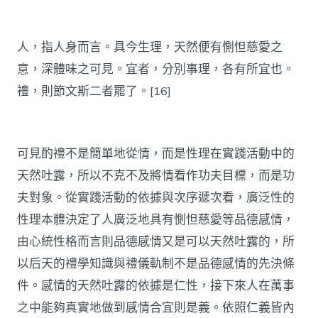
人，指人身而言。具今生理，天然便有惻怛慈愛之
意，深體味之可見。宜者，分別事理，各有所宜也。
禮，則節文斯二者罷了。[16]
可見酌禮不是簡單地從情，而是性理在實踐活動中的
天然吐露，所以不克不及將情看作功夫目標，而是功
夫對象。從實踐活動的依據與次序遞次看，廣泛性的
性理本體決定了人廣泛地具有惻怛慈愛等品德感情，
由心統性格而言則品德感情又是可以天然吐露的，所
以后天的禮學知識與禮儀軌制不是品德感情的先決條
件。感情的天然吐露的依據是仁性，接下來人在萬事
之中能夠真實地做到感情合宜則是義。依照仁義皆內