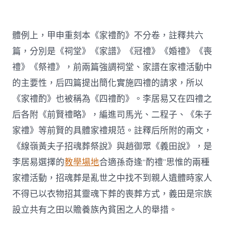
體例上，甲申重刻本《家禮酌》不分卷，註釋共六
篇，分別是《祠堂》《家譜》《冠禮》《婚禮》《喪
禮》《祭禮》，前兩篇強調祠堂、家譜在家禮活動中
的主要性，后四篇提出簡化實施四禮的請求，所以
《家禮酌》也被稱為《四禮酌》。李居易又在四禮之
后各附《前賢禮略》，編進司馬光、二程子、《朱子
家禮》等前賢的具體家禮規范。註釋后所附的兩文，
《線嶺黃夫子招魂葬祭說》與趙御眾《義田說》，是
李居易選擇的
教學場地
合適孫奇逢“酌禮”思惟的兩種
家禮活動，招魂葬是亂世之中找不到親人遺體時家人
不得已以衣物招其靈魂下葬的喪葬方式，義田是宗族
設立共有之田以贍養族內貧困之人的舉措。