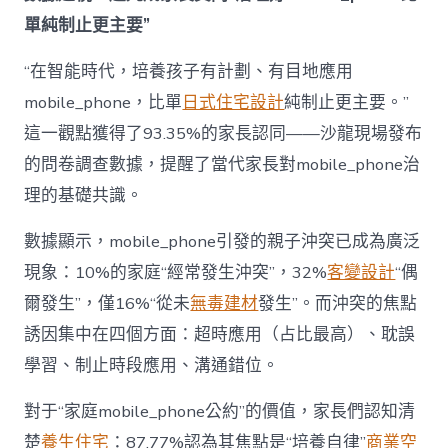
為
單純制止更主要”
“成
長
東
“在智能時代，培養孩子有計劃、有目地應用
西”，
mobile_phone，比單
日式住宅設計
純制止更主要。”
而
非
這一觀點獲得了93.35%的家長認同——沙龍現場發布
“家
的問卷調查數據，提醒了當代家長對mobile_phone治
庭
戰
理的基礎共識。
場”〉
中
數據顯示，mobile_phone引發的親子沖突已成為廣泛
現象：10%的家庭“經常發生沖突”，32%
客變設計
“偶
爾發生”，僅16%“從未
無毒建材
發生”。而沖突的焦點
誘因集中在四個方面：超時應用（占比最高）、耽誤
學習、制止時段應用、溝通錯位。
對于“家庭mobile_phone公約”的價值，家長們認知清
楚
養生住宅
：87.77%認為其焦點是“培養自律”
商業空