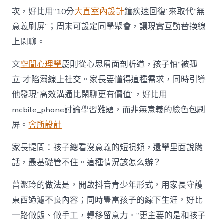
次，好比用“10分
大直室內設計
鐘疾速回復”來取代“無
意義刷屏”；周末可設定同學聚會，讓現實互動替換線
上閑聊。
文
空間心理學
慶則從心思層面剖析道，孩子怕“被孤
立”才陷溺線上社交。家長要懂得這種需求，同時引導
他發現“高效溝通比閑聊更有價值”，好比用
mobile_phone討論學習難題，而非無意義的臉色包刷
屏。
會所設計
家長提問：孩子總看沒意義的短視頻，還學里面說臟
話，最基礎管不住。這種情況該怎么辦？
曾潔玲的做法是，開啟抖音青少年形式，用家長守護
東西過濾不良內容；同時豐富孩子的線下生涯，好比
一路做飯、做手工，轉移留意力。“更主要的是和孩子