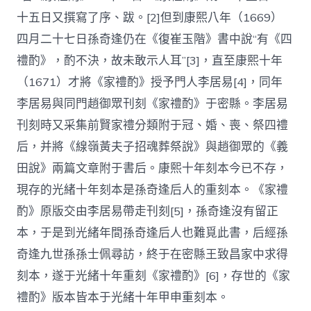
十五日又撰寫了序、跋。[2]但到康熙八年（1669）
四月二十七日孫奇逢仍在《復崔玉階》書中說“有《四
禮酌》，酌不決，故未敢示人耳”[3]，直至康熙十年
（1671）才將《家禮酌》授予門人李居易[4]，同年
李居易與同門趙御眾刊刻《家禮酌》于密縣。李居易
刊刻時又采集前賢家禮分類附于冠、婚、喪、祭四禮
后，并將《線嶺黃夫子招魂葬祭說》與趙御眾的《義
田說》兩篇文章附于書后。康熙十年刻本今已不存，
現存的光緒十年刻本是孫奇逢后人的重刻本。《家禮
酌》原版交由李居易帶走刊刻[5]，孫奇逢沒有留正
本，于是到光緒年間孫奇逢后人也難覓此書，后經孫
奇逢九世孫孫士佩尋訪，終于在密縣王致昌家中求得
刻本，遂于光緒十年重刻《家禮酌》[6]，存世的《家
禮酌》版本皆本于光緒十年甲申重刻本。