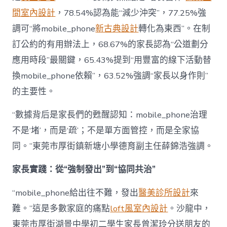
間室內設計
，78.54%認為能“減少沖突”，77.25%強
調可“將mobile_phone
新古典設計
轉化為東西”。在制
訂公約的有用辦法上，68.67%的家長認為“公道劃分
應用時段”最關鍵，65.43%提到“用豐富的線下活動替
換mobile_phone依賴”，63.52%強調“家長以身作則”
的主要性。
“數據背后是家長們的甦醒認知：mobile_phone治理
不是‘堵’，而是‘疏’；不是單方面管控，而是全家協
同。”東莞市厚街鎮新塘小學德育副主任薛錦浩強調。
家長實踐：從“強制發出”到“協同共治”
“mobile_phone給出往不難，發出
醫美診所設計
來
難。”這是多數家庭的痛點
loft風室內設計
。沙龍中，
東莞市厚街湖景中學初二學生家長曾潔玲分送朋友的