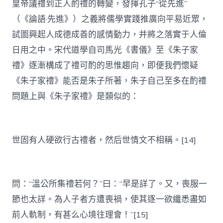
皇帝議禮到正人酌禮的轉變，發揮孔子“從先進”
（《論語·先進》）之義將儒學實踐推廣向平易近眾，
試圖興起人成德成善的感情動力，并將之落實于人倫
日用之中。宋代道學自司馬光《書儀》至《朱子家
禮》逐漸構成了禮可酌的思惟趨向，即便我們懷疑
《朱子家禮》能否是朱子所著，朱子自己至多在酌禮
問題上與《朱子家禮》是類似的：
世固有人硬欲行古禮者，然后世情文不相稱。[14]
問：“溫公所集禮若何？”曰：“早是詳了。又，喪服一
節也太詳。為人子者方遭喪禍，使其逐一欲纖悉盡如
前人軌制，有甚么心境往理會！”[15]