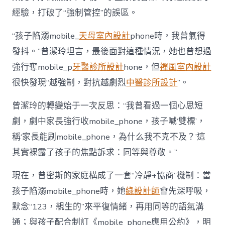
經驗，打破了“強制管控”的誤區。
“孩子陷溺mobile_
天母室內設計
phone時，我曾氣得
發抖。”曾潔玲坦言，最後面對這種情況，她也曾想過
強行奪mobile_p
牙醫診所設計
hone，但
禪風室內設計
很快發現“越強制，對抗越劇烈
中醫診所設計
”。
曾潔玲的轉變始于一次反思：“我曾看過一個心思短
劇，劇中家長強行收mobile_phone，孩子喊‘雙標’，
稱‘家長能刷mobile_phone，為什么我不克不及？’這
其實裸露了孩子的焦點訴求：同等與尊敬。”
現在，曾密斯的家庭構成了一套“冷靜+協商”機制：當
孩子陷溺mobile_phone時，她
綠設計師
會先深呼吸，
默念“123，親生的”來平復情緒，再用同等的語氣溝
通；與孩子配合制訂《mobile_phone應用公約》，明