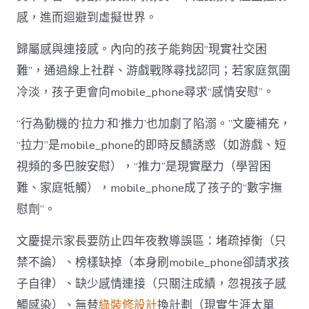
感，進而迴避到虛擬世界。
歸屬感與連接感。內向的孩子能夠因“現實社交困
難”，通過線上社群、游戲戰隊尋找認同；若家庭氛圍
冷淡，孩子更會向mobile_phone尋求“感情安慰”。
“行為動機的‘拉力’和‘推力’也加劇了陷溺。”文慶補充，
“拉力”是mobile_phone的即時反饋誘惑（如游戲、短
視頻的多巴胺安慰），“推力”是現實壓力（學習困
難、家庭牴觸），mobile_phone成了孩子的“數字撫
慰劑”。
文慶提示家長要防止四年夜教導誤區：堵疏掉衡（只
禁不論）、榜樣缺掉（本身刷mobile_phone卻請求孩
子自律）、缺少感情連接（只關注成績，忽視孩子感
觸感染）、無替
綠裝修設計
換計劃（現實生涯太單