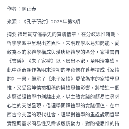
九
作者：趙正泰
宮
格
私
來源：《孔子研討》2025年第3期
密
空
摘要:禮是貫穿儒學史的實踐儀章，在分歧思惟時期、
間】
哲學學派中呈現出差異性，宋明理學以易知簡能、愛
從
簡
敬為本的家禮學構成與漢唐經禮學的區分，家禮書自
化
《書儀》《朱子家禮》以下層出不窮，至明清為盛。
禮
制
此中孫奇逢作為明末清初的年夜儒在暮年撰成《家禮
到
道
酌》一書，繼承了《朱子家禮》愛敬為本的家禮學思
理
惟，又受呂坤情禮相稱的疑禮思惟影響，將禮進一個
天
然：
步驟從經禮學中剝離出來，以主體實踐的簡易性尋求
孫
心性的天然呈現，借理學闡釋禮學的實踐價值。在中
奇
逢
西古今交匯的現代社會，理學對禮學的重詮說明哲學
酌
實踐既需求簡易性又需求感情動力，對酌禮思惟的持
禮