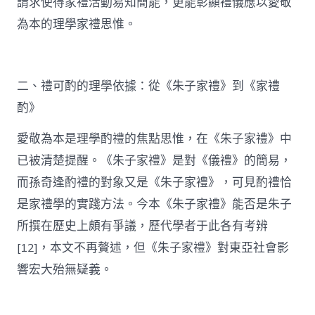
請求使得家禮活動易知簡能，更能彰顯禮儀應以愛敬
為本的理學家禮思惟。
二、禮可酌的理學依據：從《朱子家禮》到《家禮
酌》
愛敬為本是理學酌禮的焦點思惟，在《朱子家禮》中
已被清楚提醒。《朱子家禮》是對《儀禮》的簡易，
而孫奇逢酌禮的對象又是《朱子家禮》，可見酌禮恰
是家禮學的實踐方法。今本《朱子家禮》能否是朱子
所撰在歷史上頗有爭議，歷代學者于此各有考辨
[12]，本文不再贅述，但《朱子家禮》對東亞社會影
響宏大殆無疑義。