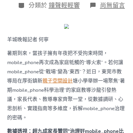
日
作
分
在
分類於
鐘聲輕輕響
尚無留言
期
者
類
〈若
何
破
解
暑
羊城晚報記者 何寧
期
mobile_ph
治
暑期到來，當孩子擁有年夜把不受拘束時間，
理
mobile_phone再次成為家庭牴觸的“導火索”。若何讓
難
題？
mobile_phone從“戰場”變為“東西”？近日，東莞市教
讓
導局在厚街鎮新
親子空間設計
塘小學舉辦一場聚焦“暑
mobilJIUYI
俱
期mobile_phone科學治理”的家庭教導沙龍引發熱
意
議，家長代表、教導專家齊聚一堂，從數據調研、心
空
間
思剖析、實踐指南等多維度，拆解mobile_phone治理
設
計
的密碼。
e_phone
成
數據透視：超九成家長贊同“治理好mobile_phone比