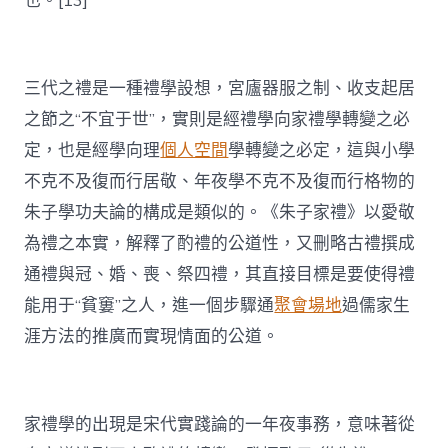
也。[13]
三代之禮是一種禮學設想，宮廬器服之制、收支起居
之節之“不宜于世”，實則是經禮學向家禮學轉變之必
定，也是經學向理
個人空間
學轉變之必定，這與小學
不克不及復而行居敬、年夜學不克不及復而行格物的
朱子學功夫論的構成是類似的。《朱子家禮》以愛敬
為禮之本實，解釋了酌禮的公道性，又刪略古禮撰成
通禮與冠、婚、喪、祭四禮，其直接目標是要使得禮
能用于“貧窶”之人，進一個步驟通
聚會場地
過儒家生
涯方法的推廣而實現情面的公道。
家禮學的出現是宋代實踐論的一年夜事務，意味著從