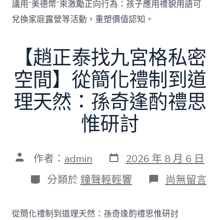
議用“美德幣”來激勵正向行為：孩子應用禮貌用語可
兌換家庭露營等活動，重塑價值認知。
【趙正泰找九宮格私密
空間】從簡化禮制到道
理天然：孫奇逢酌禮思
惟研討
發
文
作者：
admin
2026 年 8 月 6 日
表
章
日
作
分
在
分類於
鐘聲輕輕響
尚無留言
期
者
類
〈【趙
正
泰
從簡化禮制到道理天然：孫奇逢酌禮思惟研討
找