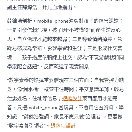
副主任薛錦浩一針見血地指出。
薛錦浩剖析，mobile_phone沖突對孩子的傷害深遠：
一是引發信賴危機，孩子因“不被懂得”而產生逆反心
思，自立治理才能越來越弱；二是導致情緒掉控，急
躁易怒成為常態，影響學習和生涯；三是形成社交窘
境——孩子過度依賴線上社交，認為“不玩游戲就和同
學沒配合話題”，反而疏遠了現實關系。
“數字素養的缺掉重要體現在三個方面：自我管控力缺
乏，像‘漏水桶’一樣管不住時間；平安意識單薄，輕易
泄露姓名、住址等信息；
遊艇設計
東西應用才能完
善，只把mobile_phone當玩具，不會用它查資料、學
知識。”薛錦浩強調，家長不應只做“治理者”，更要做
“數字素養引領者”。
退休宅設計