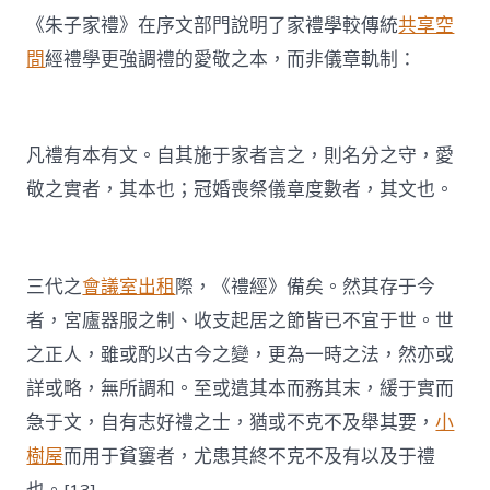
《朱子家禮》在序文部門說明了家禮學較傳統
共享空
間
經禮學更強調禮的愛敬之本，而非儀章軌制：
凡禮有本有文。自其施于家者言之，則名分之守，愛
敬之實者，其本也；冠婚喪祭儀章度數者，其文也。
三代之
會議室出租
際，《禮經》備矣。然其存于今
者，宮廬器服之制、收支起居之節皆已不宜于世。世
之正人，雖或酌以古今之變，更為一時之法，然亦或
詳或略，無所調和。至或遺其本而務其末，緩于實而
急于文，自有志好禮之士，猶或不克不及舉其要，
小
樹屋
而用于貧窶者，尤患其終不克不及有以及于禮