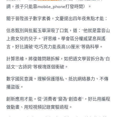
調，孩子只能靠mobile_phone打發時間）。
關于晉陞孩子數字素養，文慶提出四年夜焦點才能：
信息甄別與批藍玉華深吸了口氣，道：“他就是雲音山
上救女兒的兒子。”評思維。學會區分權威望息與謠
言，好比識破“吃巧克力能長高10厘米”等偽科學。
計算思維。將復雜問題拆解，如把語文學習拆分為“白
話文”“古詩詞”等模塊逐個衝破。
數字國民意識。理解保護隱私、抵抗網絡暴力、不傳
播盜版。
創新應用才能。從“消費者”變為“創造者”，好比用編程
做動畫、用短視頻記錄實驗過程。