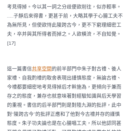
考見得掉。今以其一詞之分歧便欲削往，似亦輕率。
……子靜后來得書，更甚于前，大略其學于心腸工夫不
為無所見，但使欲恃此陵跨古今，更不下窮理細密工
夫，卒并與其所得者而掉之。人欲橫流，不自知覺。
[17]
這一篇書信
共享空間
的前半部門中朱子對古禮、後人
家禮、自我酌禮的取舍表現出謹慎態度，無論古禮、
今禮都要細密地考見得掉后才幹施為，更傾向于兼而
存之的態度，兼存也就意味著對經驗知識與后天學習
的重視。書信的后半部門則是對陸九淵的批評，此中
對“陵跨古今”的批評正應和了他對今古禮并存的謹慎
態度。朱子功夫論也是在心腸唱工夫，所以他認同甚