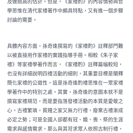
及做過高的估計。但是，《家禮酌》的內容情勢與哲
學思惟在清代家禮著作中頗具特點，又有進一個步驟
討論的需要。
具體內容方面，孫奇逢撰寫的《家禮酌》註釋部門難
以被直接用作家禮的實踐指導手冊。相較《朱子家
禮》等家禮學著作而言，《家禮酌》註釋篇幅較短，
也沒有詳細說明四禮活動的細則，其重要目標是闡釋
簡化家禮的公道性，這是孫奇逢酌禮思惟在一眾家禮
學著作中的特別之處。其實，孫奇逢的意圖本就不是
撰寫家禮規范，而是要指落發禮活動的本質是愛敬之
心。古禮繁瑣，貧賤之家又無力行禮，廢棄古禮漸成
必定之勢；可是全國人卻都有冠、婚、喪、祭的生涯
需求與感情需求，那么與其苛求眾人依照古制行禮，