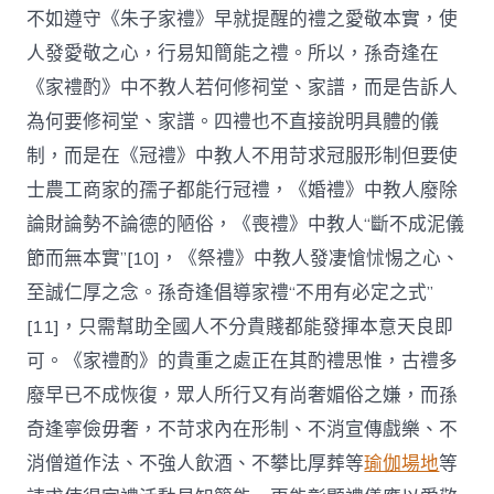
不如遵守《朱子家禮》早就提醒的禮之愛敬本實，使
人發愛敬之心，行易知簡能之禮。所以，孫奇逢在
《家禮酌》中不教人若何修祠堂、家譜，而是告訴人
為何要修祠堂、家譜。四禮也不直接說明具體的儀
制，而是在《冠禮》中教人不用苛求冠服形制但要使
士農工商家的孺子都能行冠禮，《婚禮》中教人廢除
論財論勢不論德的陋俗，《喪禮》中教人“斷不成泥儀
節而無本實”[10]，《祭禮》中教人發凄愴怵惕之心、
至誠仁厚之念。孫奇逢倡導家禮“不用有必定之式”
[11]，只需幫助全國人不分貴賤都能發揮本意天良即
可。《家禮酌》的貴重之處正在其酌禮思惟，古禮多
廢早已不成恢復，眾人所行又有尚奢媚俗之嫌，而孫
奇逢寧儉毋奢，不苛求內在形制、不消宣傳戲樂、不
消僧道作法、不強人飲酒、不攀比厚葬等
瑜伽場地
等