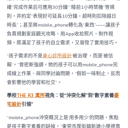
確“完成作業后可應用30分鐘”“睡前1小時禁機”等規
則，并約定“表現好可延長10分鐘，超時則扣除越日
時長”；甚至將mobile_phone轉化為“東西”——讓孩子
負責規劃家庭觀光攻略，用App收拾照片、制作視
頻，既滿足了孩子的自立需求，又晉陞了實用技巧。
“孩子需求的不是
身心診所設計
‘被治理’，而是‘被信
賴’。”曾密斯強調，她的孩子可以用mobile_phone完
成線上作業、與同學討論問題，“假如一味制止，反而
會影響他的學習和社交”。
學校
THE R3 寓所
視角：從“沖突化解”到“數字素養
豪
宅設計
引領”
“mobile_phone沖突概況上是‘用多用少’的問題，焦點
是孩子數字素養的缺掉。”東莞市厚街鎮新塘小學德育