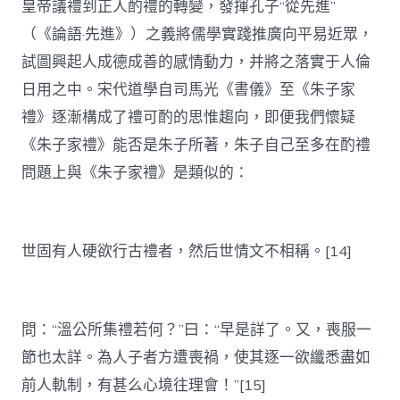
皇帝議禮到正人酌禮的轉變，發揮孔子“從先進”
（《論語·先進》）之義將儒學實踐推廣向平易近眾，
試圖興起人成德成善的感情動力，并將之落實于人倫
日用之中。宋代道學自司馬光《書儀》至《朱子家
禮》逐漸構成了禮可酌的思惟趨向，即便我們懷疑
《朱子家禮》能否是朱子所著，朱子自己至多在酌禮
問題上與《朱子家禮》是類似的：
世固有人硬欲行古禮者，然后世情文不相稱。[14]
問：“溫公所集禮若何？”曰：“早是詳了。又，喪服一
節也太詳。為人子者方遭喪禍，使其逐一欲纖悉盡如
前人軌制，有甚么心境往理會！”[15]