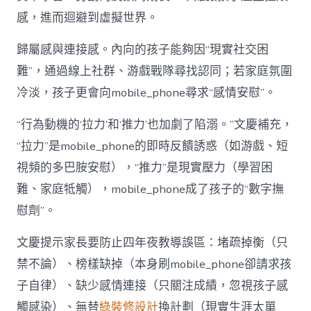
感，進而迴避到虛擬世界。
歸屬感與連接感。內向的孩子能夠因“現實社交困
難”，通過線上社群、游戲戰隊尋找認同；若家庭氛圍
冷淡，孩子更會向mobile_phone尋求“感情安慰”。
“行為動機的‘拉力’和‘推力’也加劇了陷溺。”文慶補充，
“拉力”是mobile_phone的即時反饋誘惑（如游戲、短
視頻的多巴胺安慰），“推力”是現實壓力（學習困
難、家庭牴觸），mobile_phone成了孩子的“數字撫
慰劑”。
文慶提示家長要防止四年夜教導誤區：堵疏掉衡（只
禁不論）、榜樣缺掉（本身刷mobile_phone卻請求孩
子自律）、缺少感情連接（只關注成績，忽視孩子感
觸感染）、無替
綠裝修設計
換計劃（現實生涯太單