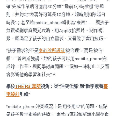
確“完成作業后可應用30分鐘”“睡前1小時禁機”等規
則，并約定“表現好可延長10分鐘，超時則扣除越日
時長”；甚至將mobile_phone轉化為“東西”——讓孩子
負責規劃家庭觀光攻略，用App收拾照片、制作視
頻，既滿足了孩子的自立需求，又晉陞了實用技巧。
“孩子需求的不是
身心診所設計
‘被治理’，而是‘被信
賴’。”曾密斯強調，她的孩子可以用mobile_phone完
成線上作業、與同學討論問題，“假如一味制止，反而
會影響他的學習和社交”。
學校
THE R3 寓所
視角：從“沖突化解”到“數字素養
豪
宅設計
引領”
“mobile_phone沖突概況上是‘用多用少’的問題，焦點
是孩子數字素養的缺掉。”東莞市厚街鎮新塘小學德育