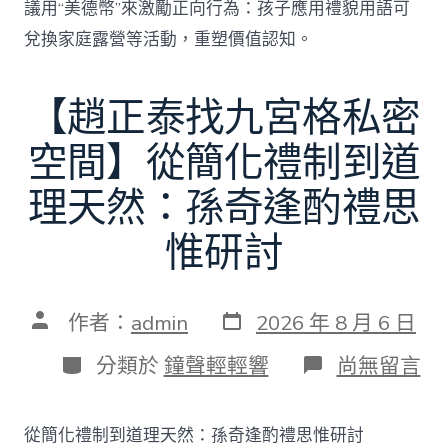
議用“美德幣”來激勵正向行為：孩子應用禮貌用語可
兌換家庭露營等活動，重塑價值認知。
【趙正泰找九宮格私密
空間】從簡化禮制到道
理天然：孫奇逢酌禮思
惟研討
發
文
作者：
admin
2026 年 8 月 6 日
表
章
日
作
分
在
分類於
鐘聲輕輕響
尚無留言
期
者
類
〈【趙
正
泰
從簡化禮制到道理天然：孫奇逢酌禮思惟研討
找