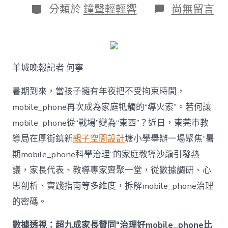
日
作
分
在
分類於
鐘聲輕輕響
尚無留言
期
者
類
〈若
何
破
解
暑
羊城晚報記者 何寧
期
mobile_ph
治
暑期到來，當孩子擁有年夜把不受拘束時間，
理
mobile_phone再次成為家庭牴觸的“導火索”。若何讓
難
題？
mobile_phone從“戰場”變為“東西”？近日，東莞市教
讓
導局在厚街鎮新
親子空間設計
塘小學舉辦一場聚焦“暑
mobilJIUYI
俱
期mobile_phone科學治理”的家庭教導沙龍引發熱
意
議，家長代表、教導專家齊聚一堂，從數據調研、心
空
間
思剖析、實踐指南等多維度，拆解mobile_phone治理
設
計
的密碼。
e_phone
成
數據透視：超九成家長贊同“治理好mobile_phone比