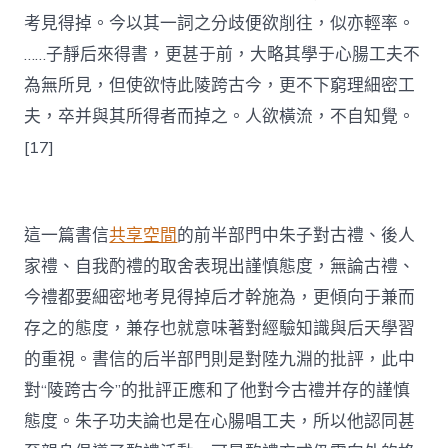
考見得掉。今以其一詞之分歧便欲削往，似亦輕率。
……子靜后來得書，更甚于前，大略其學于心腸工夫不
為無所見，但使欲恃此陵跨古今，更不下窮理細密工
夫，卒并與其所得者而掉之。人欲橫流，不自知覺。
[17]
這一篇書信
共享空間
的前半部門中朱子對古禮、後人
家禮、自我酌禮的取舍表現出謹慎態度，無論古禮、
今禮都要細密地考見得掉后才幹施為，更傾向于兼而
存之的態度，兼存也就意味著對經驗知識與后天學習
的重視。書信的后半部門則是對陸九淵的批評，此中
對“陵跨古今”的批評正應和了他對今古禮并存的謹慎
態度。朱子功夫論也是在心腸唱工夫，所以他認同甚