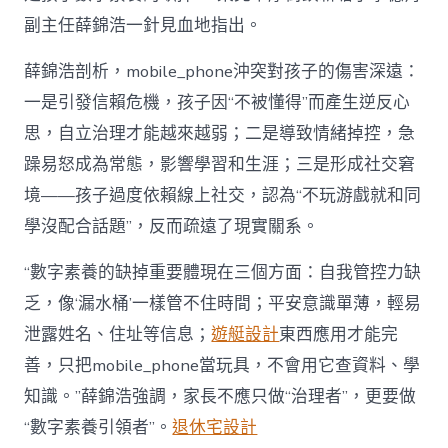
副主任薛錦浩一針見血地指出。
薛錦浩剖析，mobile_phone沖突對孩子的傷害深遠：
一是引發信賴危機，孩子因“不被懂得”而產生逆反心
思，自立治理才能越來越弱；二是導致情緒掉控，急
躁易怒成為常態，影響學習和生涯；三是形成社交窘
境——孩子過度依賴線上社交，認為“不玩游戲就和同
學沒配合話題”，反而疏遠了現實關系。
“數字素養的缺掉重要體現在三個方面：自我管控力缺
乏，像‘漏水桶’一樣管不住時間；平安意識單薄，輕易
泄露姓名、住址等信息；
遊艇設計
東西應用才能完
善，只把mobile_phone當玩具，不會用它查資料、學
知識。”薛錦浩強調，家長不應只做“治理者”，更要做
“數字素養引領者”。
退休宅設計