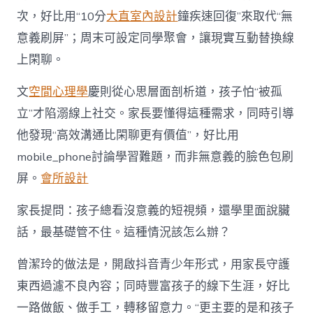
次，好比用“10分
大直室內設計
鐘疾速回復”來取代“無
意義刷屏”；周末可設定同學聚會，讓現實互動替換線
上閑聊。
文
空間心理學
慶則從心思層面剖析道，孩子怕“被孤
立”才陷溺線上社交。家長要懂得這種需求，同時引導
他發現“高效溝通比閑聊更有價值”，好比用
mobile_phone討論學習難題，而非無意義的臉色包刷
屏。
會所設計
家長提問：孩子總看沒意義的短視頻，還學里面說臟
話，最基礎管不住。這種情況該怎么辦？
曾潔玲的做法是，開啟抖音青少年形式，用家長守護
東西過濾不良內容；同時豐富孩子的線下生涯，好比
一路做飯、做手工，轉移留意力。“更主要的是和孩子