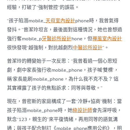
經驗，打破了“強制管控”的誤區。
“孩子陷溺mobile_
天母室內設計
phone時，我曾氣得
發抖。”曾潔玲坦言，最後面對這種情況，她也曾想過
強行奪mobile_p
牙醫診所設計
hone，但
禪風室內設計
很快發現“越強制，對抗越劇烈
中醫診所設計
”。
曾潔玲的轉變始于一次反思：“我曾看過一個心思短
劇，劇中家長強行收mobile_phone，孩子喊‘雙標’，
稱‘家長能刷mobile_phone，為什么我不克不及？’這
其實裸露了孩子的焦點訴求：同等與尊敬。”
現在，曾密斯的家庭構成了一套“冷靜+協商”機制：當
孩子陷溺mobile_phone時，她
綠設計師
會先深呼吸，
默念“123，親生的”來平復情緒，再用同等的語氣溝
通；與孩子配合制訂《mobile_phone應用公約》，明