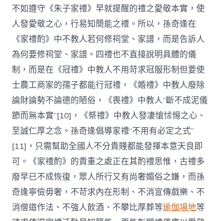
不如遵守《朱子家禮》早就提醒的禮之愛敬本實，使
人發愛敬之心，行易知簡能之禮。所以，孫奇逢在
《家禮酌》中不教人若何修祠堂、家譜，而是告訴人
為何要修祠堂、家譜。四禮也不直接說明具體的儀
制，而是在《冠禮》中教人不用苛求冠服形制但要使
士農工商家的孺子都能行冠禮，《婚禮》中教人廢除
論財論勢不論德的陋俗，《喪禮》中教人“斷不成泥儀
節而無本實”[10]，《祭禮》中教人發凄愴怵惕之心、
至誠仁厚之念。孫奇逢倡導家禮“不用有必定之式”
[11]，只需幫助全國人不分貴賤都能發揮本意天良即
可。《家禮酌》的貴重之處正在其酌禮思惟，古禮多
廢早已不成恢復，眾人所行又有尚奢媚俗之嫌，而孫
奇逢寧儉毋奢，不苛求內在形制、不消宣傳戲樂、不
消僧道作法、不強人飲酒、不攀比厚葬等
瑜伽場地
等