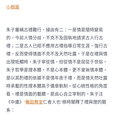
小樹屋
朱子屢稱古禮難行，緣由有二：一是情是隨時變易
的，今前人情分歧，不克不及固執地請求古人行古
禮；二是古人已經不應用古禮指導日常生涯，強行古
禮，反而使得情面不克不及天然吐露。于是在禮與情
出現牴觸時，朱子寧從情，但從情不是屈從于世俗。
朱子哲學是理本體，不是心本體，更不會無情本體，
是以其酌禮的依據不是情年夜于禮，而是情天然吐露
時承載的性理本體高于儀章軌制。從心統性格的角度
看，禮是情面的載體，是由心自立宰制的。朱子注
《中庸》“
舞蹈教室
仁者人也”條時闡釋了禮與理的關
系：