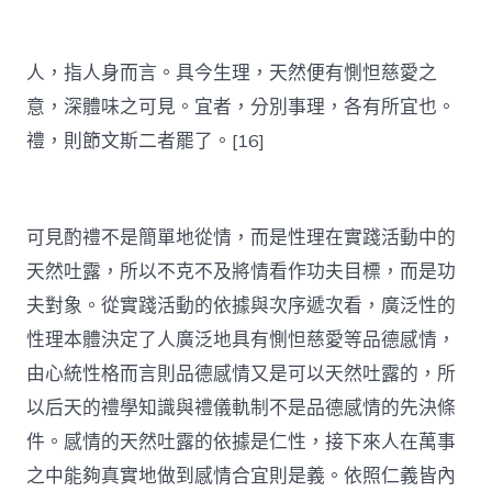
人，指人身而言。具今生理，天然便有惻怛慈愛之
意，深體味之可見。宜者，分別事理，各有所宜也。
禮，則節文斯二者罷了。[16]
可見酌禮不是簡單地從情，而是性理在實踐活動中的
天然吐露，所以不克不及將情看作功夫目標，而是功
夫對象。從實踐活動的依據與次序遞次看，廣泛性的
性理本體決定了人廣泛地具有惻怛慈愛等品德感情，
由心統性格而言則品德感情又是可以天然吐露的，所
以后天的禮學知識與禮儀軌制不是品德感情的先決條
件。感情的天然吐露的依據是仁性，接下來人在萬事
之中能夠真實地做到感情合宜則是義。依照仁義皆內