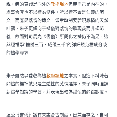
說，義的實踐是向外的
教學場地
但義自己是內在的，
處事合宜也不以禮為條件。所以禮不會是仁義的節
文，而應是感情的節文，儀章軌制要體現感情的天然
吐露，朱子更傾向于禮儀對感情的體現義而非規范
義，故而對司馬光《書儀》所簡化之禮仍不滿足，這
與經禮學“禮儀三百、威儀三千”的詳細規范構成分歧
的禮學尋求。
朱子雖然以愛敬為禮
教學場地
之本實，但這不料味著
酌禮的標準就只是主體性的感情選擇，朱子同時強調
對禮學知識的學習，并表現出較為謹慎的酌禮態度。
溫公《書儀》誠有未盡合古制處，然兼而存之，自可