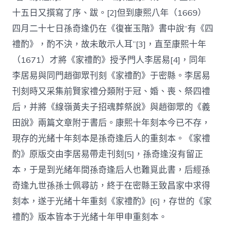
十五日又撰寫了序、跋。[2]但到康熙八年（1669）
四月二十七日孫奇逢仍在《復崔玉階》書中說“有《四
禮酌》，酌不決，故未敢示人耳”[3]，直至康熙十年
（1671）才將《家禮酌》授予門人李居易[4]，同年
李居易與同門趙御眾刊刻《家禮酌》于密縣。李居易
刊刻時又采集前賢家禮分類附于冠、婚、喪、祭四禮
后，并將《線嶺黃夫子招魂葬祭說》與趙御眾的《義
田說》兩篇文章附于書后。康熙十年刻本今已不存，
現存的光緒十年刻本是孫奇逢后人的重刻本。《家禮
酌》原版交由李居易帶走刊刻[5]，孫奇逢沒有留正
本，于是到光緒年間孫奇逢后人也難覓此書，后經孫
奇逢九世孫孫士佩尋訪，終于在密縣王致昌家中求得
刻本，遂于光緒十年重刻《家禮酌》[6]，存世的《家
禮酌》版本皆本于光緒十年甲申重刻本。