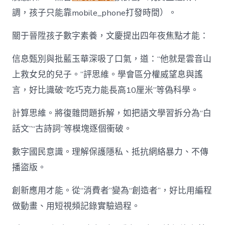
調，孩子只能靠mobile_phone打發時間）。
關于晉陞孩子數字素養，文慶提出四年夜焦點才能：
信息甄別與批藍玉華深吸了口氣，道：“他就是雲音山
上救女兒的兒子。”評思維。學會區分權威望息與謠
言，好比識破“吃巧克力能長高10厘米”等偽科學。
計算思維。將復雜問題拆解，如把語文學習拆分為“白
話文”“古詩詞”等模塊逐個衝破。
數字國民意識。理解保護隱私、抵抗網絡暴力、不傳
播盜版。
創新應用才能。從“消費者”變為“創造者”，好比用編程
做動畫、用短視頻記錄實驗過程。