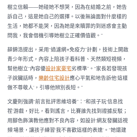
樹立信賴——她碰她不想哭，因為在結婚之前，她告
訴自己，這是她自己的選擇。以後無論面對什麼樣的
生活，她都不能哭，因為她是來贖罪的到迷惑會主動
問我，我會借機引導她樹立正確價值觀。”
薛錦浩提出，采用“過濾網+免疫力”計劃，技術上開啟
青少年形式，內容上陪孩子看科普、天然類短視頻，
幫他樹立“內容優
設計家豪宅
劣標準”。“家長若發現孩
子說臟話時，
樂齡住宅設計
應心平氣和地告訴他‘這樣
做不尊敬人’，引導他辨別長短。”
文慶則強調“前言批評思維培養”：“和孩子玩‘信息找
茬’游戲，好比，看到謠言，比賽誰先找到證據反駁；
用腳色飾演教他應對不良內容，如設計‘網友發臟話視
頻’場景，讓孩子練習‘我不喜歡這樣的表達’。”她還建