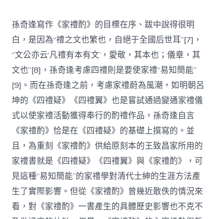
孫奇逢寫作《家禮酌》的目標在序、跋中說得很明
白，是因為“禮之文也繁也，自絕于全國后世耳”[7]，
“文公亦云‘凡禮有本有文’，愛敬，其本也；儀章，其
文也”[8]，孫奇逢考慮四禮則是要使家禮“易知簡能”
[9]。而在孫奇逢之前，考慮家禮蔚為風潮，如明朝呂
坤的《四禮疑》《四禮翼》也是嘗試通過變通家禮儀
式以使家禮活動獲得奉行的酌禮作品，孫奇逢自言
《家禮酌》恰是在《四禮疑》的基礎上撰寫的。並
且，為重刻《家禮酌》供給原刻本的王致昌家所用的
家禮書就是《四禮疑》《四禮翼》與《家禮酌》，可
見這種“易知簡能”的家禮學對清代士紳的生涯方法產
生了實際影響。但從《家禮酌》曾幾近散佚的情況來
看，對《家禮酌》一書產生的具體歷史影響也不克不