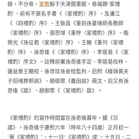
錄，不分卷，
家教
躲于天津圖書館。卷端題“家禮
酌”，前有不簽名手書《〈家禮酌〉序》，及潘江
《〈四禮酌〉序》、王致昌《重刻孫夏峰師長教師
〈家禮酌〉序》、張恕增《重梓〈家禮酌〉序》、衛
榮光《孫征君〈家禮酌〉序》、王輅《重刊〈家禮
酌〉序》、孫奇逢《〈家禮酌〉序》、李居易《〈家
禮酌〉序文》。註釋前署孫奇逢手定、李居易校梓、
蘧益章王輅校、孫世玟孫金桂監判，后附《線嶺黃夫
子招魂葬祭說》、趙御眾《義田說》兩文，后又有孫
奇逢《跋》、趙御眾《〈家禮酌〉跋》。
《家禮酌》的寫作時間當在孫奇逢暮年。據《日
譜》，孫奇逢于康熙六年（時年八十四歲）正月初一
“著《家禮酌》”，十一日“《家禮酌》成”，十五日、二