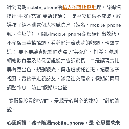
針對暑期mobile_phone治
私人招待所設計
理，薛錦浩
提出“平安+充實”雙軌建議：一是平安底線不成破。教
導孩子絕不泄露個人敏感信息（姓名、mobile_phone
號、住址等），關閉mobile_phone免密碼付出效能，
不參藍玉華搖搖頭，看著他汗流浹背的額頭，輕聲問
道：“要不要讓貴妃給你洗澡？”與充值、打賞；碰到
網絡欺負要及時保留證據并告訴家長。二是讓現實比
屏幕更出色。規劃觀光、興趣班或托管班，拓展孩子
視野；帶孩子走親訪友，滿足社交需求；假期前兩周
調整作息，防止“假期綜合征”。
“寒假最珍貴的‘WiFi’，是親子心與心的連接。”薛錦浩
說。
心思解讀：孩子陷溺mobile_phone，是“心思需求未