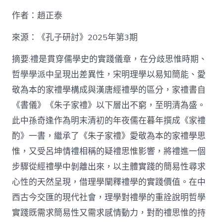
九
作者：趙正泰
宮
格
私
來源：《孔子研討》2025年第3期
密
空
摘要:禮是貫穿儒學史的實踐儀章，在分歧思惟時期、
間】
哲學學派中呈現出差異性，宋明理學以易知簡能、愛
從
簡
敬為本的家禮學構成與漢唐經禮學的區分，家禮書自
化
《書儀》《朱子家禮》以下層出不窮，至明清為盛。
禮
制
此中孫奇逢作為明末清初的年夜儒在暮年撰成《家禮
到
道
酌》一書，繼承了《朱子家禮》愛敬為本的家禮學思
理
惟，又受呂坤情禮相稱的疑禮思惟影響，將禮進一個
天
然：
步驟從經禮學中剝離出來，以主體實踐的簡易性尋求
孫
心性的天然呈現，借理學闡釋禮學的實踐價值。在中
奇
逢
西古今交匯的現代社會，理學對禮學的重詮說明哲學
酌
實踐既需求簡易性又需求感情動力，對酌禮思惟的持
禮