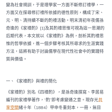
變為社會規訓，于是理學家一方面不斷修訂禮學，一
方面又在探尋修訂禮所依據的德性原則，構成了宋、
元、明、清持續不斷的酌禮活動。明末清初年夜儒孫
奇逢的《家禮酌》[1]及其酌禮思惟可視為這一思潮的
后期代表，本文就以《家禮酌》為例，剖析其酌禮思
惟的哲學依據，進一個步驟考核其所尋求的生涯實踐
方法，這將有助于討論儒學在現代性社會中的實踐特
質與價值。
一、《家禮酌》與禮的簡化
《家禮酌》別名《四禮酌》，是孫奇逢撰寫、李居易
編刊的家禮學著作，“酌”即考慮變通之意。現存光
共
享空間
緒十年（1884）甲申冬重刻本，一冊，無目