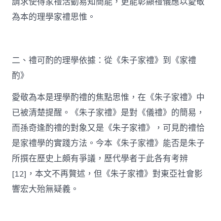
請求使得家禮活動易知簡能，更能彰顯禮儀應以愛敬
為本的理學家禮思惟。
二、禮可酌的理學依據：從《朱子家禮》到《家禮
酌》
愛敬為本是理學酌禮的焦點思惟，在《朱子家禮》中
已被清楚提醒。《朱子家禮》是對《儀禮》的簡易，
而孫奇逢酌禮的對象又是《朱子家禮》，可見酌禮恰
是家禮學的實踐方法。今本《朱子家禮》能否是朱子
所撰在歷史上頗有爭議，歷代學者于此各有考辨
[12]，本文不再贅述，但《朱子家禮》對東亞社會影
響宏大殆無疑義。