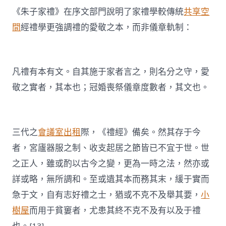
《朱子家禮》在序文部門說明了家禮學較傳統
共享空
間
經禮學更強調禮的愛敬之本，而非儀章軌制：
凡禮有本有文。自其施于家者言之，則名分之守，愛
敬之實者，其本也；冠婚喪祭儀章度數者，其文也。
三代之
會議室出租
際，《禮經》備矣。然其存于今
者，宮廬器服之制、收支起居之節皆已不宜于世。世
之正人，雖或酌以古今之變，更為一時之法，然亦或
詳或略，無所調和。至或遺其本而務其末，緩于實而
急于文，自有志好禮之士，猶或不克不及舉其要，
小
樹屋
而用于貧窶者，尤患其終不克不及有以及于禮