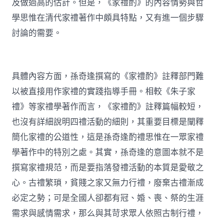
及做過高的估計。但是，《家禮酌》的內容情勢與哲
學思惟在清代家禮著作中頗具特點，又有進一個步驟
討論的需要。
具體內容方面，孫奇逢撰寫的《家禮酌》註釋部門難
以被直接用作家禮的實踐指導手冊。相較《朱子家
禮》等家禮學著作而言，《家禮酌》註釋篇幅較短，
也沒有詳細說明四禮活動的細則，其重要目標是闡釋
簡化家禮的公道性，這是孫奇逢酌禮思惟在一眾家禮
學著作中的特別之處。其實，孫奇逢的意圖本就不是
撰寫家禮規范，而是要指落發禮活動的本質是愛敬之
心。古禮繁瑣，貧賤之家又無力行禮，廢棄古禮漸成
必定之勢；可是全國人卻都有冠、婚、喪、祭的生涯
需求與感情需求，那么與其苛求眾人依照古制行禮，