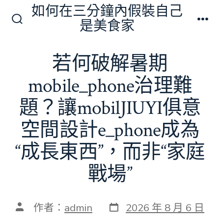
跳
如何在三分鐘內假裝自己
至
是美食家
搜
選
主
尋
單
切
要
若何破解暑期
換
內
開
關
mobile_phone治理難
容
題？讓mobilJIUYI俱意
空間設計e_phone成為
“成長東西”，而非“家庭
戰場”
發
文
作者：
admin
2026 年 8 月 6 日
表
章