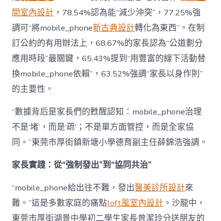
間室內設計
，78.54%認為能“減少沖突”，77.25%強
調可“將mobile_phone
新古典設計
轉化為東西”。在制
訂公約的有用辦法上，68.67%的家長認為“公道劃分
應用時段”最關鍵，65.43%提到“用豐富的線下活動替
換mobile_phone依賴”，63.52%強調“家長以身作則”
的主要性。
“數據背后是家長們的甦醒認知：mobile_phone治理
不是‘堵’，而是‘疏’；不是單方面管控，而是全家協
同。”東莞市厚街鎮新塘小學德育副主任薛錦浩強調。
家長實踐：從“強制發出”到“協同共治”
“mobile_phone給出往不難，發出
醫美診所設計
來
難。”這是多數家庭的痛點
loft風室內設計
。沙龍中，
東莞市厚街湖景中學初二學生家長曾潔玲分送朋友的