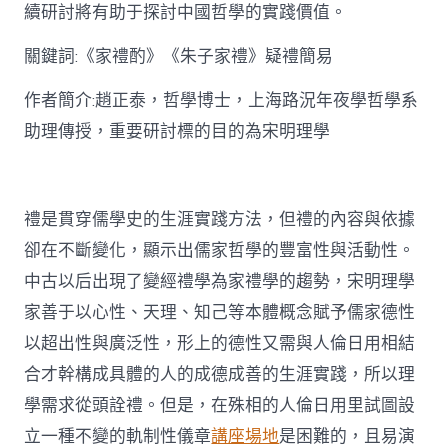
思
續研討將有助于探討中國哲學的實踐價值。
惟
研
關鍵詞:《家禮酌》《朱子家禮》疑禮簡易
討〉
中
作者簡介:趙正泰，哲學博士，上海路況年夜學哲學系
助理傳授，重要研討標的目的為宋明理學
禮是貫穿儒學史的生涯實踐方法，但禮的內容與依據
卻在不斷變化，顯示出儒家哲學的豐富性與活動性。
中古以后出現了變經禮學為家禮學的趨勢，宋明理學
家善于以心性、天理、知己等本體概念賦予儒家德性
以超出性與廣泛性，形上的德性又需與人倫日用相結
合才幹構成具體的人的成德成善的生涯實踐，所以理
學需求從頭詮禮。但是，在殊相的人倫日用里試圖設
立一種不變的軌制性儀章
講座場地
是困難的，且易演