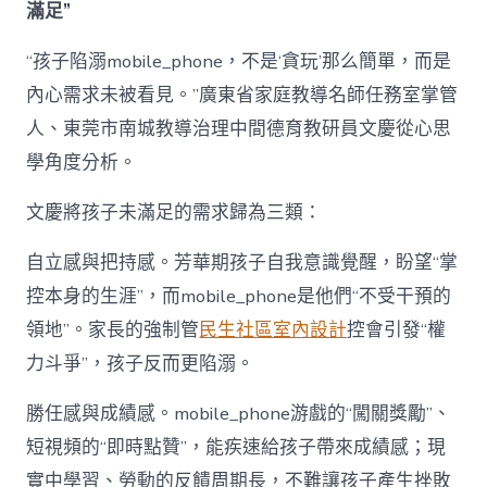
滿足”
“孩子陷溺mobile_phone，不是‘貪玩’那么簡單，而是
內心需求未被看見。”廣東省家庭教導名師任務室掌管
人、東莞市南城教導治理中間德育教研員文慶從心思
學角度分析。
文慶將孩子未滿足的需求歸為三類：
自立感與把持感。芳華期孩子自我意識覺醒，盼望“掌
控本身的生涯”，而mobile_phone是他們“不受干預的
領地”。家長的強制管
民生社區室內設計
控會引發“權
力斗爭”，孩子反而更陷溺。
勝任感與成績感。mobile_phone游戲的“闖關獎勵”、
短視頻的“即時點贊”，能疾速給孩子帶來成績感；現
實中學習、勞動的反饋周期長，不難讓孩子產生挫敗