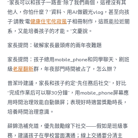
“家長可以和孩子一路查“除了我們兩個，這裡沒有其
他人，你怕什麼？”資料、用AI做觀光vlog，甚至向孩
子‘請教’電
健康住宅
侘寂風
子相冊制作，這既能拉近關
系，又能培養孩子的才能。”文慶說。
家長提問：破解家長最頭疼的兩年夜難題
家長提問：孩子總用mobile_phone和同學聊天、刷班
級
老屋翻新
群，年夜部門時間被占了，怎么辦？
曾潔玲建議，家長和孩子約定“先任務后社交”，好比
“完成作業后可以聊30分鐘”，用mobile_phone屏幕應
用時間治理效能自動鎖屏；表現好時適當獎勵時長，
培養時間治理意識。
薛錦浩補充道，優先鼓勵線下社交——假如是班級事
務，建議孩子在學校當面溝通；線上交通要分清主