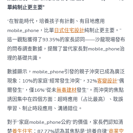
為
單純制止更主要”
“成
長
東
“在智能時代，培養孩子有計劃、有目地應用
西”，
mobile_phone，比單
日式住宅設計
純制止更主要。”
而
非
這一觀點獲得了93.35%的家長認同——沙龍現場發布
“家
的問卷調查數據，提醒了當代家長對mobile_phone治
庭
戰
理的基礎共識。
場”〉
中
數據顯示，mobile_phone引發的親子沖突已成為廣泛
現象：10%的家庭“經常發生沖突”，32%
客變設計
“偶
爾發生”，僅16%“從未
無毒建材
發生”。而沖突的焦點
誘因集中在四個方面：超時應用（占比最高）、耽誤
學習、制止時段應用、溝通錯位。
對于“家庭mobile_phone公約”的價值，家長們認知清
楚
養生住宅
：87.77%認為其焦點是“培養自律”
商業空