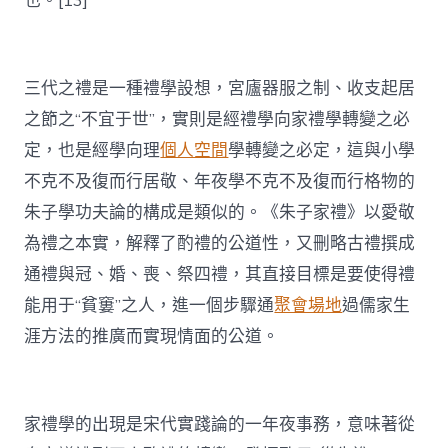
也。[13]
三代之禮是一種禮學設想，宮廬器服之制、收支起居
之節之“不宜于世”，實則是經禮學向家禮學轉變之必
定，也是經學向理
個人空間
學轉變之必定，這與小學
不克不及復而行居敬、年夜學不克不及復而行格物的
朱子學功夫論的構成是類似的。《朱子家禮》以愛敬
為禮之本實，解釋了酌禮的公道性，又刪略古禮撰成
通禮與冠、婚、喪、祭四禮，其直接目標是要使得禮
能用于“貧窶”之人，進一個步驟通
聚會場地
過儒家生
涯方法的推廣而實現情面的公道。
家禮學的出現是宋代實踐論的一年夜事務，意味著從