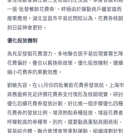
家住成都會錦江區三圣街道的左佼說，本身曾搶到過
一張“批發餐飲花費券”，終極由於運動商戶離家遠而
廢棄應用。湖北宜昌市平易近閆姣以為，花費券核銷
刻日延伸會更好。
優化投放機制
為充足發掘花費潛力，多地聯合居平易近現實需乞降
花費偏好，疊合以舊換新政策，優化投放機制，連續
縮小花費券的乘數效應。
劉敏先容，在11月份四批餐飲花費券發放前，上海市
商務委將充足評價花費券支付情形及核銷現實，研討
優化后續花費券發放計劃，好比進一個步驟優化四種
花費券的發放比例、增添熱點券種投放、增設花費者
呼聲較高的券種等。別的，還要動員重點商圈商街、
貿易綜合體，聯合進博會等重點運動，組織謀劃針對