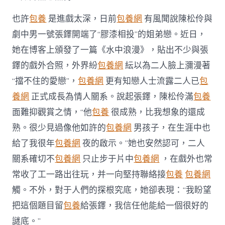
也許
包養
是進戲太深，日前
包養網
有風聞說陳松伶與
劇中男一號張鐸開端了“膠漆相投”的姐弟戀。近日，
她在博客上頒發了一篇《水中浪漫》，貼出不少與張
鐸的戲外合照，外界紛
包養網
紜以為二人臉上瀰漫著
“擋不住的愛戀”，
包養網
更有知戀人士流露二人已
包
養網
正式成長為情人關系。說起張鐸，陳松伶滿
包養
面難抑觀賞之情，“他
包養
很成熟，比我想象的還成
熟。很少見過像他如許的
包養網
男孩子，在生涯中也
給了我很年
包養網
夜的啟示。”她也安然認可，二人
關系確切不
包養網
只止步于片中
包養網
，在戲外也常
常收了工一路出往玩，并一向堅持聯絡接
包養
包養網
觸。不外，對于人們的探根究底，她卻表現：“我盼望
把這個題目留
包養
給張鐸，我信任他能給一個很好的
謎底。”