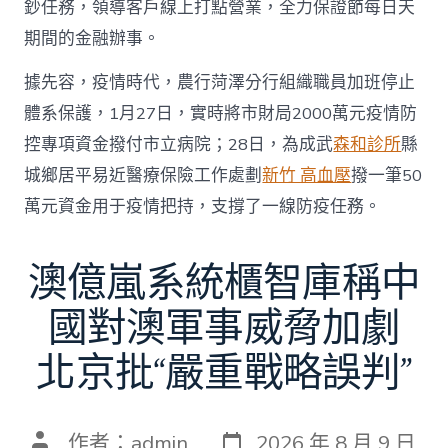
鈔任務，領導客戶線上打點營業，全力保證節每日天
期間的金融辦事。
據先容，疫情時代，農行菏澤分行組織職員加班停止
體系保護，1月27日，實時將市財局2000萬元疫情防
控專項資金撥付市立病院；28日，為成武
森和診所
縣
城鄉居平易近醫療保險工作處劃
新竹 高血壓
撥一筆50
萬元資金用于疫情把持，支撐了一線防疫任務。
澳億嵐系統櫃智庫稱中
國對澳軍事威脅加劇
北京批“嚴重戰略誤判”
發
文
作者：
admin
2026 年 8 月 9 日