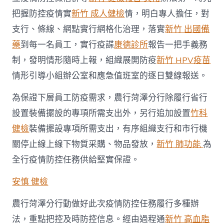
把握防控疫情實
新竹 成人健檢
情，明白專人擔任，對
支行、條線、網點實行網格化治理，落實
新竹 出國備
藥
到每一名員工，實行疫諜
康德診所
報告一把手義務
制，發明情形隨時上報，組織展開防疫
新竹 HPV疫苗
情形引導小組辦公室和應急值班室的逐日雙線報送。
為保證下層員工防疫需求，農行菏澤分行除履行省行
設置裝備擺設的專項所需支出外，另行追加設置
竹科
健檢
裝備擺設專項所需支出，有序組織支行和市行機
關停止線上線下物質采購、物品發放，
新竹 肺功能
為
全行疫情防控任務供給堅實保證。
安慎 健檢
農行菏澤分行動做好此次疫情防控任務履行多種辦
法，重點把控及時防控信息。經由過程通
新竹 高血脂