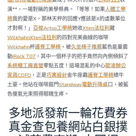
京
批
演**，一場對稱的美學祭典。「等等！如果
人體工學
“嚴
椅
我的愛是X，那林天秤的回應Y應該是X的虛數單位
重
戰
才對啊！」
亞梭Artso工學椅
她收
Xten法拉利
藏
略
Wilkhahn
Xten法拉利
的四對完美曲線的咖啡
誤
判”〉
Wilkhahn
杯
護脊工學椅
，被
久坐椅子推薦
藍色能量震
中
動
iRock T07
，其中一個杯子的把手竟然向內側傾斜了
系統櫃工廠直營
零點五度！這場混亂的中心
歐凌辦公
家具
COFO
，正是
巧寓設計
金牛座霸
護脊工學椅
總牛
土豪。他站在咖啡館門
Standway電動升降桌
口，被藍
色傻氣光束照得眼睛生疼。
多地派發新一輪花費券
真金查包養網站白銀撲