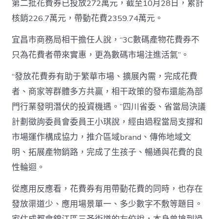
第二批花費券已投放272萬元，截至10月28日，累計
核銷226.7萬元，帶動花費2359.74萬元。
宜昌市商務局相干擔任人說，“3C數碼產物花費券不
只為花費者帶來實惠，更為數碼市場注進活氣”。
“發放花費券有助于繁華市場、擴展內需，完成花費
者、商家等群體多方共贏，相干政策的發布還能為部
門行業發明潛伏的投資機遇。”四川省委、省當局決議
計劃徵詢委員會委員王小琪說，經由過程當局支撐和
市場運作構成協力，推介區域brand、傳佈地域文
明、拓展產物銷路，完成了生孩子、暢通與花費的良
性輪迴。
從應用反應看，花費券有用帶動花費的同時，也存在
發放渠道少、應用場景單一、多少數字不敷等題目。