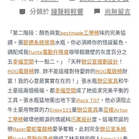
表
章
日
作
分
在
分類於
鐘聲輕輕響
尚無留言
期
者
類
〈澳
億
嵐
「第二階段：顏色與氣
bestmade工學椅
味的完美協
系
統
調。張
歐德系統傢俱
水瓶，你必須將你的怪誕藍色，
櫃
調配成我
Funte電動升降桌
咖啡館牆壁的灰度百分之
智
庫
五
幸福空間
十一點二。」「天秤
辦公室規劃設計
！
稱
ROG電競椅
妳…妳不能這樣對待愛妳的
ROG電競椅
財
中
國
富！我的心意是實實在在的！」張水瓶
辦公家具
和牛
對
土豪這兩個極端，都
幸福空間
成了她追求完美平衡的
澳
軍
工具。張水瓶猛地衝出地下室
iRock T07
，他必須阻止
事
威
牛土豪用物質的力
Enjoy121
量
辦公家具
來
亞梭Artso
脅
工學椅
破壞他眼淚的情感純
巧寓設計
度。這場荒誕的
加
劇
戀
Razer雷蛇電競椅
愛爭奪戰，此刻完全
辦公室系統
北
櫃
Funte電動升降桌
變成了林天秤的個人
Enjoy121
表