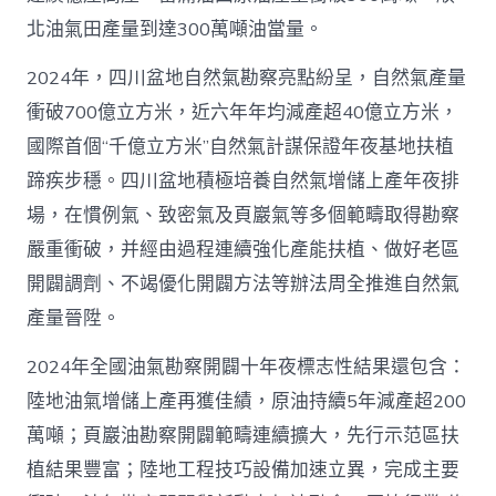
北油氣田產量到達300萬噸油當量。
2024年，四川盆地自然氣勘察亮點紛呈，自然氣產量
衝破700億立方米，近六年年均減產超40億立方米，
國際首個“千億立方米”自然氣計謀保證年夜基地扶植
蹄疾步穩。四川盆地積極培養自然氣增儲上產年夜排
場，在慣例氣、致密氣及頁巖氣等多個範疇取得勘察
嚴重衝破，并經由過程連續強化產能扶植、做好老區
開闢調劑、不竭優化開闢方法等辦法周全推進自然氣
產量晉陞。
2024年全國油氣勘察開闢十年夜標志性結果還包含：
陸地油氣增儲上產再獲佳績，原油持續5年減產超200
萬噸；頁巖油勘察開闢範疇連續擴大，先行示范區扶
植結果豐富；陸地工程技巧設備加速立異，完成主要