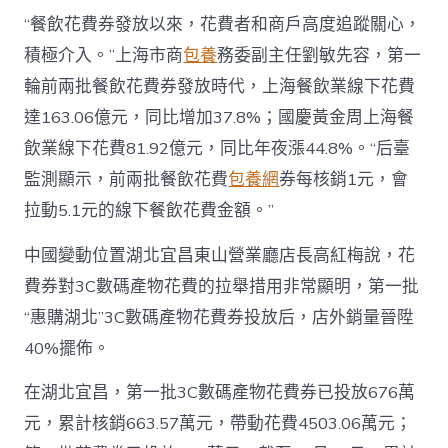
“餐飲花費券發放以來，花費者和商戶高度追蹤關心，
積極介入。”上海市商
包養
務委副主任劉敏先容，第一
輪前兩批餐飲花費券發放時代，上海餐飲業線下花費
達163.06億元，同比增加37.8%；國慶黃金周上海餐
飲業線下花費81.92億元，同比年夜漲44.8%。“后臺
監測顯示，前兩批餐飲花費
包養網
券每核銷1元，會
拉動5.1元的線下餐飲花費金額。”
中國變動位置湖北宜昌東山營業廳店長高紅梅說，花
費券對3C數碼產物花費的拉舉措用非常顯明，第一批
“惠購湖北”3C數碼產物花費券投放后，店外銷量晉陞
40%擺佈。
在湖北宜昌，第一批3C數碼產物花費券已投放676萬
元，累計核銷663.57萬元，帶動花費4503.06萬元；