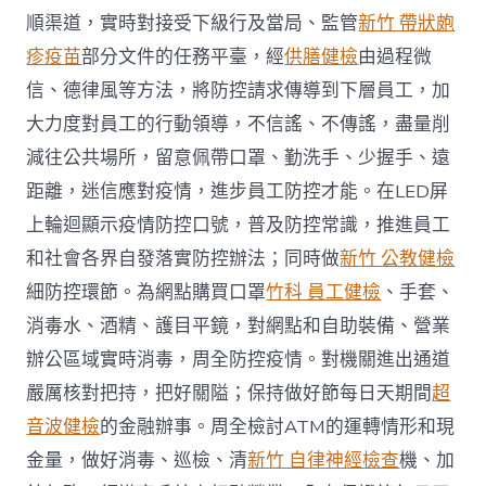
順渠道，實時對接受下級行及當局、監管
新竹 帶狀皰
疹疫苗
部分文件的任務平臺，經
供膳健檢
由過程微
信、德律風等方法，將防控請求傳導到下層員工，加
大力度對員工的行動領導，不信謠、不傳謠，盡量削
減往公共場所，留意佩帶口罩、勤洗手、少握手、遠
距離，迷信應對疫情，進步員工防控才能。在LED屏
上輪迴顯示疫情防控口號，普及防控常識，推進員工
和社會各界自發落實防控辦法；同時做
新竹 公教健檢
細防控環節。為網點購買口罩
竹科 員工健檢
、手套、
消毒水、酒精、護目平鏡，對網點和自助裝備、營業
辦公區域實時消毒，周全防控疫情。對機關進出通道
嚴厲核對把持，把好關隘；保持做好節每日天期間
超
音波健檢
的金融辦事。周全檢討ATM的運轉情形和現
金量，做好消毒、巡檢、清
新竹 自律神經檢查
機、加