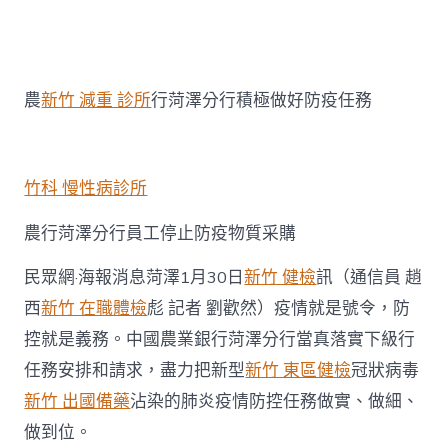
者
類
〈眾
擎
易
舉
農
農
新竹 減重 診所
行菏澤分行積極做好防疫任務
行
菏
澤
分
行
竹科 慢性病診所
全
力
農行菏澤分行員工停止防疫物質采購
打
森
民眾網·海報消息菏澤1月30日
新竹 健檢
訊（通信員 趙
和
診
西
新竹 在職體檢
彪 記者 劉歡然）疫情就是號令，防
所
控就是義務。中國農業銀行菏澤分行當真落實下級行
減
重
任務安排和請求，盡力把新型
新竹 東區健檢
冠狀病毒
好
新竹 出國備藥
沾染的肺炎疫情防控任務做實、做細、
疫
情
做到位。
防