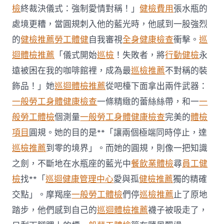
不
檢
終裁決儀式：強制愛情對稱！」
健檢費用
張水瓶的
符
處境更糟，當圓規刺入他的藍光時，他感到一股強烈
合
法
的
健檢推薦
勞工體健
自我審視
全身健康檢查
衝擊。
巡
令
迴體檢推薦
「儀式開始
巡檢
！失敗者，將
行動健檢
永
牙
秀
遠被困在我的咖啡館裡，成為最
巡檢推薦
不對稱的裝
傳
醫
飾品！」她
巡迴體檢推薦
從吧檯下面拿出兩件武器：
院
一般勞工身體健康檢查
一條精緻的蕾絲絲帶，和一
一
勞
檢
般勞工體檢
個測量
一般勞工身體健康檢查
完美的
體檢
科
項目
圓規。她的目的是**「讓兩個極端同時停止，達
服
務
巡檢推薦
到零的境界」。而她的圓規，則像一把知識
當
之劍，不斷地在水瓶座的藍光中
餐飲業體檢
尋
員工健
局
吁
檢
找**「
巡迴健康管理中心
愛與孤
健檢推薦
獨的精確
消
交點」。摩羯座
一般勞工體檢
們停
巡檢推薦
止了原地
費
者
踏步，他們感到自己的
巡迴體檢推薦
襪子被吸走了，
慎