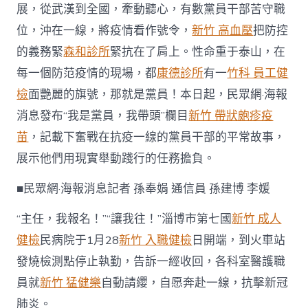
展，從武漢到全國，牽動聽心，有數黨員干部苦守職
黨
員
位，沖在一線，將疫情看作號令，
新竹 高血壓
把防控
·
我
的義務緊
森和診所
緊抗在了肩上。性命重于泰山，在
帶
每一個防范疫情的現場，都
康德診所
有一
竹科 員工健
頭〉
中
檢
面艷麗的旗號，那就是黨員！本日起，民眾網·海報
消息發布“我是黨員，我帶頭”欄目
新竹 帶狀皰疹疫
苗
，記載下奮戰在抗疫一線的黨員干部的平常故事，
展示他們用現實舉動踐行的任務擔負。
■民眾網·海報消息記者 孫奉娟 通信員 孫建博 李媛
“主任，我報名！”“讓我往！”淄博市第七國
新竹 成人
健檢
民病院于1月28
新竹 入職健檢
日開端，到火車站
發燒檢測點停止執勤，告訴一經收回，各科室醫護職
員就
新竹 猛健樂
自動請纓，自愿奔赴一線，抗擊新冠
肺炎。