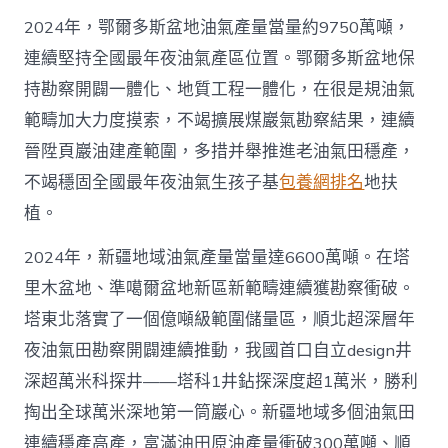
2024年，鄂爾多斯盆地油氣產量當量約9750萬噸，
連續堅持全國最年夜油氣產區位置。鄂爾多斯盆地保
持勘察開闢一體化、地質工程一體化，在很是規油氣
範疇加大力度摸索，不竭擴展煤巖氣勘察結果，連續
晉陞頁巖油建產範圍，多措并舉推進老油氣田穩產，
不竭穩固全國最年夜油氣生孩子基
包養網排名
地扶
植。
2024年，新疆地域油氣產量當量達6600萬噸。在塔
里木盆地、準噶爾盆地新區新範疇連續獲勘察衝破。
塔東北落實了一個億噸級範圍儲量區，順北超深層年
夜油氣田勘察開闢連續推動，我國首口自立design井
深超萬米科探井——塔科1井鉆探深度超1萬米，勝利
掏出全球萬米深地第一筒巖心。新疆地域多個油氣田
連續穩產高產，富滿油田原油產量衝破300萬噸、順