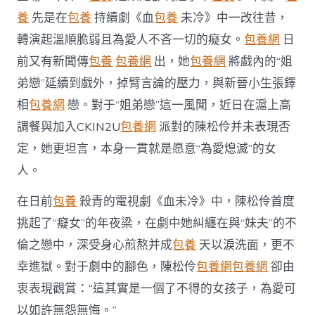
內
養
先是在
包養
持續劇《血
包養
未冷》中一改往昔，
戲
外
轉演起溫順脆弱且為愛人不吝一切的癡女。
包養網
日
皆
前又有新聞傳
包養
包養網
出，她
包養網
將戲內的“姐
“為
愛
弟戀”延續到戲外，掉臂言論的壓力，與新晉小生張鐸
熄
滅”〉
相
包養網
戀。對于“姐弟戀”這一風聞，近日在滬上高
中
調餐與加入CKIN2U
包養網
派對的陳松伶并未表現否
定，她更坦言，本身一貫就是愿意“為愛熄滅”的女
人。
在日前
包養
殺青的電視劇《血未冷》中，陳松伶首度
挑起了“癡女”的年夜梁，在劇中她糾纏在與“妹夫”的不
倫之戀中，深受身心煎熬并成
包養
天以淚洗面，更不
幸進獄。對于劇中的腳色，陳松伶
包養網
包養網
卻由
衷表現觀賞：“這其實是一個了不得的女孩子，為愛可
以如許無怨無悔。”