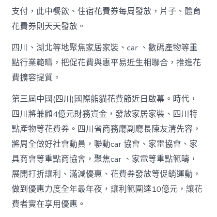
站
支付，此中餐飲、住宿花費券每周發放，片子、體育
白
花費券則天天發放。
銀
撲
滅
四川、湖北等地聚焦家居家裝、car 、數碼產物等重
花
點行業範疇，把促花費與惠平易近生相聯合，推進花
費
高
費擴容提質。
潮
_
第三屆中國(四川)國際熊貓花費節近日啟幕。時代，
中
四川將兼顧4億元財務資金，發放家居家裝、四川特
國
網〉
點產物等花費券。四川省商務廳副廳長陳友清先容，
中
將周全做好社會動員，聯動car 協會、家電協會、家
具商會等重點商協會，聚焦car 、家電等重點範疇，
展開打折讓利、滿減優惠、花費券發放等促銷運動，
做到優惠力度全年最年夜，讓利範圍達10億元，讓花
費者實在享用優惠。