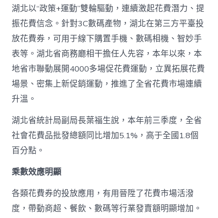
湖北以“政策+運動”雙輪驅動，連續激起花費潛力、提
振花費信念。針對3C數碼產物，湖北在第三方平臺投
放花費券，可用于線下購置手機、數碼相機、智妙手
表等。湖北省商務廳相干擔任人先容，本年以來，本
地省市聯動展開4000多場促花費運動，立異拓展花費
場景、密集上新促銷運動，推進了全省花費市場連續
升溫。
湖北省統計局副局長葉福生說，本年前三季度，全省
社會花費品批發總額同比增加5.1%，高于全國1.8個
百分點。
乘數效應明顯
各類花費券的投放應用，有用晉陞了花費市場活潑
度，帶動商超、餐飲、數碼等行業發賣額明顯增加。