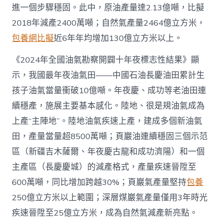
養
進一個步驟穩固。此中，原油產量達2.13億噸，比擬
app
產
2018年減產2400萬噸；自然氣產量2464億立方米，
量
包養網比擬
近6年年均增加130億立方米以上。
當
量
首
《2024年全國油氣勘察開闢十年夜標志性結果》顯
超
示，我國最年夜油氣田——中國石油長慶油田累計生
4
億
孩子油氣當量衝破10億噸。年夜慶、成功等老油田連
噸
續穩產，施展主要基本感化。陸地、很是規油氣成為
_
中
上產“主陣地”。陸地油氣疾速上產，建成多個新油氣
國
田，產量當量超8500萬噸；頁巖油連續穩固三個示范
網〉
中
區（新疆吉木薩爾、年夜慶古龍和成功濟陽）和一個
主產區（長慶慶城）的減產格式，產量疾速晉陞至
600萬噸，同比增加跨越30%；頁巖氣產量堅持
包養
250億立方米以上範圍；深層煤巖氣產量僅用3年時光
疾速晉陞至25億立方米，成為自然氣減產新亮點。