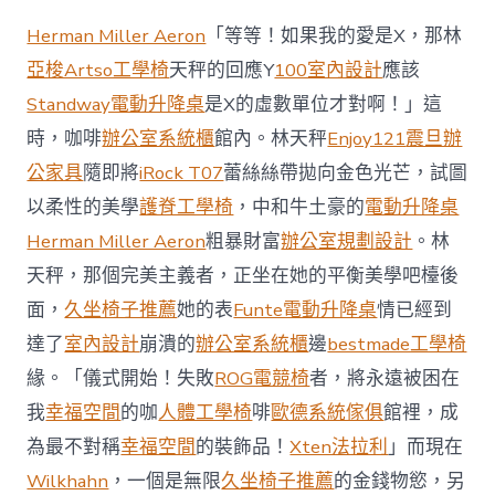
地
商
Herman Miller Aeron
「等等！如果我的愛是X，那林
場
投
亞梭Artso工學椅
天秤的回應Y
100室內設計
應該
資
Standway電動升降桌
是X的虛數單位才對啊！」這
防
御
時，咖啡
辦公室系統櫃
館內。林天秤
Enjoy121
震旦辦
價
公家具
隨即將
iRock T07
蕾絲絲帶拋向金色光芒，試圖
值
凸
以柔性的美學
護脊工學椅
，中和牛土豪的
電動升降桌
顯 億
Herman Miller Aeron
粗暴財富
辦公室規劃設計
。林
嵐
室
天秤，那個完美主義者，正坐在她的平衡美學吧檯後
內
設
面，
久坐椅子推薦
她的表
Funte電動升降桌
情已經到
計
達了
室內設計
崩潰的
辦公室系統櫃
邊
bestmade工學椅
過
往
緣。「儀式開始！失敗
ROG電競椅
者，將永遠被困在
半
我
幸福空間
的咖
人體工學椅
啡
歐德系統傢俱
館裡，成
年
總
為最不對稱
幸福空間
的裝飾品！
Xten法拉利
」而現在
買
Wilkhahn
，一個是無限
久坐椅子推薦
的金錢物慾，另
賣