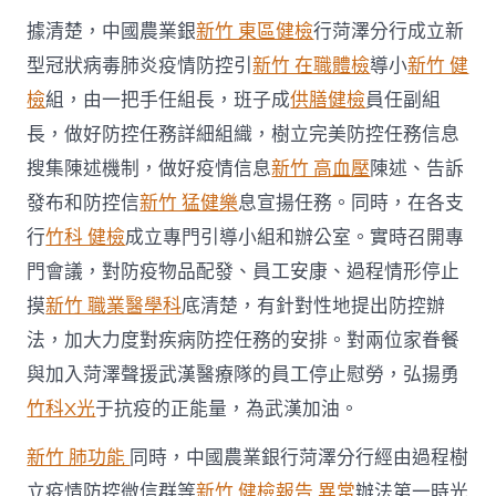
控
據清楚，中國農業銀
新竹 東區健檢
行菏澤分行成立新
戰〉
中
型冠狀病毒肺炎疫情防控引
新竹 在職體檢
導小
新竹 健
檢
組，由一把手任組長，班子成
供膳健檢
員任副組
長，做好防控任務詳細組織，樹立完美防控任務信息
搜集陳述機制，做好疫情信息
新竹 高血壓
陳述、告訴
發布和防控信
新竹 猛健樂
息宣揚任務。同時，在各支
行
竹科 健檢
成立專門引導小組和辦公室。實時召開專
門會議，對防疫物品配發、員工安康、過程情形停止
摸
新竹 職業醫學科
底清楚，有針對性地提出防控辦
法，加大力度對疾病防控任務的安排。對兩位家眷餐
與加入菏澤聲援武漢醫療隊的員工停止慰勞，弘揚勇
竹科X光
于抗疫的正能量，為武漢加油。
新竹 肺功能
同時，中國農業銀行菏澤分行經由過程樹
立疫情防控微信群等
新竹 健檢報告 異常
辦法第一時光