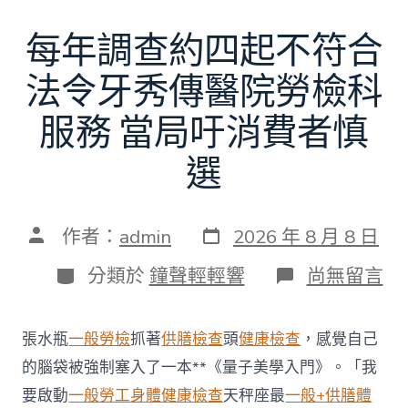
每年調查約四起不符合
法令牙秀傳醫院勞檢科
服務 當局吁消費者慎
選
發
文
作者：
admin
2026 年 8 月 8 日
表
章
日
作
分
在
分類於
鐘聲輕輕響
尚無留言
期
者
類
〈每
年
調
張水瓶
一般勞檢
抓著
供膳檢查
頭
健康檢查
，感覺自己
查
約
的腦袋被強制塞入了一本**《量子美學入門》。「我
四
要啟動
一般勞工身體健康檢查
天秤座最
一般+供膳體
起