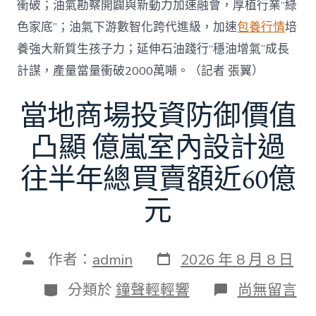
衝破；油氣勘察開闢與新動力加速融會，厚植行業“綠
色家底”；油氣下游數智化跨代進級，加速
包養行情
培
養強大新質生孩子力；延伸石油踐行“穩油增氣”成長
計謀，產量當量衝破2000萬噸。（記者 張翼）
當地商場投資防御價值
凸顯 億嵐室內設計過
往半年總買賣額近60億
元
發
文
作者：
admin
2026 年 8 月 8 日
表
章
日
作
分
在
分類於
鐘聲輕輕響
尚無留言
期
者
類
〈當