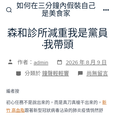
跳
如何在三分鐘內假裝自己
至
是美食家
搜
選
主
尋
單
切
要
森和診所減重我是黨員
換
內
開
關
·我帶頭
容
發
文
作者：
admin
2026 年 8 月 9 日
表
章
日
作
分
在
分類於
鐘聲輕輕響
尚無留言
期
者
類
〈森
和
診
編者按
所
減
初心任務不是說出來的，而是真刀真槍干出來的，
新
重
我
竹 高血脂
跟著新型冠狀病毒沾染的肺炎疫情悄然舒
是