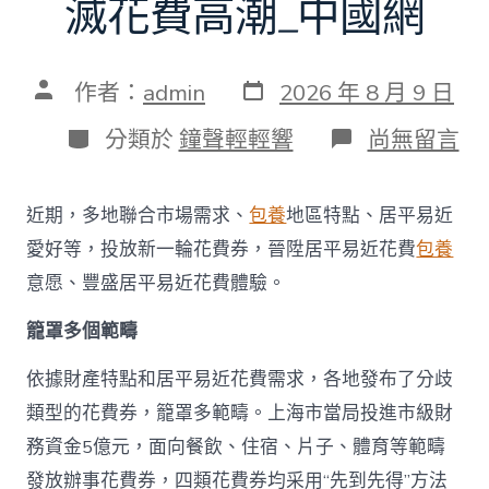
滅花費高潮_中國網
發
文
作者：
admin
2026 年 8 月 9 日
表
章
日
作
分
在
分類於
鐘聲輕輕響
尚無留言
期
者
類
〈多
地
派
近期，多地聯合市場需求、
包養
地區特點、居平易近
發
新
愛好等，投放新一輪花費券，晉陞居平易近花費
包養
一
意愿、豐盛居平易近花費體驗。
輪
花
籠罩多個範疇
費
券
真
依據財產特點和居平易近花費需求，各地發布了分歧
金
類型的花費券，籠罩多範疇。上海市當局投進市級財
查
包
務資金5億元，面向餐飲、住宿、片子、體育等範疇
養
發放辦事花費券，四類花費券均采用“先到先得”方法
網