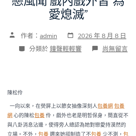
戀風聞 戲內戲外皆“為
愛熄滅”
發
文
作者：
admin
2026 年 8 月 8 日
表
章
日
作
分
在
分類於
鐘聲輕輕響
尚無留言
期
者
類
〈陳
松
伶
否
定
台
包
陳松伶
養
姐
一向以來，在熒屏上以節女抽像深刻人
包養網
包養
弟
戀
網
心的陳松
包養
伶，戲外也老是明哲保身，簡直從不
風
與八卦消息沾邊，使得旁人總認為她對戀愛持漠然的
聞
戲
立場。不外，
包養
邇來她卻制造了不
包養
少不測，
包