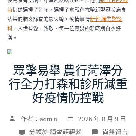
夜廳沒有空調，穿堂風嗖嗖吹過。但他們
新竹 HPV疫
苗
仍然選擇了苦守，選擇了奮戰在抗擊新型冠狀病毒
沾染的肺炎篩查的最火線。疫情無情
新竹 職業醫學
科
，人世有愛，致敬，每一位無畏的新時期白衣好
漢。
眾擎易舉 農行菏澤分
行全力打森和診所減重
好疫情防控戰
發
文
作者：
admin
2026 年 8 月 9 日
表
章
日
作
分
在
分類於
鐘聲輕輕響
尚無留言
期