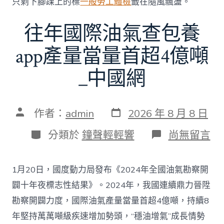
只剩下腳踝上的標
一般勞工體檢
籤在隨風飄盪。
選〉
中
往年國際油氣查包養
app產量當量首超4億噸
_中國網
發
文
作者：
admin
2026 年 8 月 8 日
表
章
日
作
分
在
分類於
鐘聲輕輕響
尚無留言
期
者
類
〈往
年
國
1月20日，國度動力局發布《2024年全國油氣勘察開
際
油
闢十年夜標志性結果》。2024年，我國連續鼎力晉陞
氣
勘察開闢力度，國際油氣產量當量首超4億噸，持續8
查
包
年堅持萬萬噸級疾速增加勢頭，“穩油增氣”成長情勢