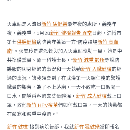
火車站是人流量
新竹 猛健樂
最年夜的處所，義務年
夜，義務重，1月28
新竹 健檢報告 異常
日起，淄博市
第七
供膳健檢
病院苦守著這一方“防疫疆場
新竹 高血
脂
”。張美玲是遴派餐與加入火車站執勤一員，她是中
共準備黨員、骨一科護士長，“
新竹 減重 診所
穿脫防
護服的切身經過的事況和一天執勤
新竹 入職健檢
的經
過的事況，讓我領會到了在武漢第一火線任務的醫護
職員的艱苦，為了不上茅廁，一天不敢吃一口飯喝一
口水，開導乘客過去丈量體溫，
新竹 成人健檢
戴上口
罩，教他
新竹 HPV疫苗
們如何戴口罩，一天的執勤都
在嚴寒和嚴重中渡過。”
新竹 健檢
“接到病院告訴，我就
新竹 猛健樂
當即報名