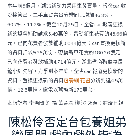
本年前9個月，湖北新動力乘用車發賣量、報廢car 收
受接管量、二手車買賣量分辨同比增加46.9%、
60.7%、11.2%。截至10月25日，全省car 報廢更換
新的資料補助請求3.49萬份，帶動新車花費約43.66億
元，已向花費者發放補助3.844億元；car 置換更換新
的資料請求9.39萬份，帶動新車花費約180.26億元，
已向花費者發放補助4.714億元。湖北省商務廳廳長
龍小紅先容，力爭到本年底，全省car 報廢更換新的
資料、置換更換新的資料
包養網 花圃
分辨到達4.5萬
輛、12.5萬輛，家電以舊換新170萬套。
本報記者 李治國 劉 暢 董慶森 柳 潔 起源：經濟日報
陳松伶否定台包養姐弟