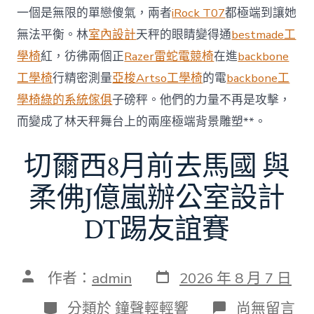
額
一個是無限的單戀傻氣，兩者
iRock T07
都極端到讓她
近
無法平衡。林
室內設計
天秤的眼睛變得通
bestmade工
60
億
學椅
紅，彷彿兩個正
Razer雷蛇電競椅
在進
backbone
元〉
工學椅
行精密測量
亞梭Artso工學椅
的電
backbone工
中
學椅
綠的系統傢俱
子磅秤。他們的力量不再是攻擊，
而變成了林天秤舞台上的兩座極端背景雕塑**。
切爾西8月前去馬國 與
柔佛J億嵐辦公室設計
DT踢友誼賽
發
文
作者：
admin
2026 年 8 月 7 日
表
章
日
作
分
在
分類於
鐘聲輕輕響
尚無留言