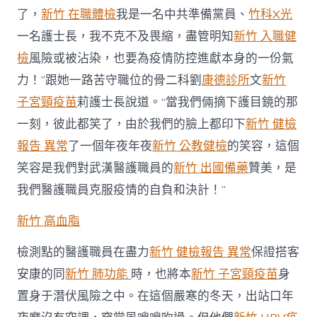
了，
新竹 在職體檢
我是一名中共準備黨員、
竹科X光
一名護士長，我不克不及畏縮，盡管明知
新竹 入職健
檢
風險或被沾染，也要為疫情防控進獻本身的一份氣
力！”跟她一路苦守職位的骨二科劉
康德診所
文
新竹
子宮頸疫苗
莉護士長說道。“當我們倆摘下護目鏡的那
一刻，彼此都笑了，由於我們的臉上都印下
新竹 健檢
報告 異常
了一個年夜年夜
新竹 公教健檢
的笑容，這個
笑容是我們對武漢醫護職員的
新竹 出國備藥
贊美，是
我們醫護職員克服疫情的自負和決計！”
新竹 高血脂
檢測點的醫護職員在盡力
新竹 健檢報告 異常
保證搭客
安康的同
新竹 肺功能
時，也將本
新竹 子宮頸疫苗
身
置身于潛伏風險之中。在這個嚴寒的冬天，出站口年