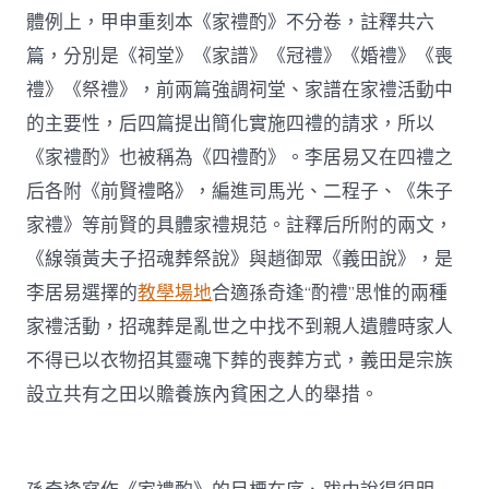
體例上，甲申重刻本《家禮酌》不分卷，註釋共六
篇，分別是《祠堂》《家譜》《冠禮》《婚禮》《喪
禮》《祭禮》，前兩篇強調祠堂、家譜在家禮活動中
的主要性，后四篇提出簡化實施四禮的請求，所以
《家禮酌》也被稱為《四禮酌》。李居易又在四禮之
后各附《前賢禮略》，編進司馬光、二程子、《朱子
家禮》等前賢的具體家禮規范。註釋后所附的兩文，
《線嶺黃夫子招魂葬祭說》與趙御眾《義田說》，是
李居易選擇的
教學場地
合適孫奇逢“酌禮”思惟的兩種
家禮活動，招魂葬是亂世之中找不到親人遺體時家人
不得已以衣物招其靈魂下葬的喪葬方式，義田是宗族
設立共有之田以贍養族內貧困之人的舉措。