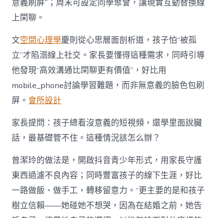
意義刷屏”；周末可設定同學聚會，讓現實互動替換線
上閑聊。
文
空間心理學
慶則從心思層面剖析道，孩子怕“被孤
立”才陷溺線上社交。家長要懂得這種需求，同時引導
他發現“高效溝通比閑聊更有價值”，好比用
mobile_phone討論學習難題，而非無意義的臉色包刷
屏。
會所設計
家長提問：孩子總看沒意義的短視頻，還學里面說臟
話，最基礎管不住。這種情況該怎么辦？
曾潔玲的做法是，開啟抖音青少年形式，用家長守護
東西過濾不良內容；同時豐富孩子的線下生涯，好比
一路做飯、做手工，轉移留意力。“更主要的是和孩子
樹立信賴——她碰她不想哭，因為在結婚之前，她告