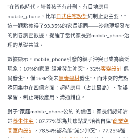
長
東
“在智能時代，培養孩子有計劃、有目地應用
西”，
mobile_phone，比單
日式住宅設計
純制止更主要。”
而
非
這一觀點獲得了93.35%的家長認同——沙龍現場發布
“家
的問卷調查數據，提醒了當代家長對mobile_phone治
庭
戰
理的基礎共識。
場”〉
中
數據顯示，mobile_phone引發的親子沖突已成為廣泛
現象：10%的家庭“經常發生沖突”，32%
客變設計
“偶
爾發生”，僅16%“從未
無毒建材
發生”。而沖突的焦點
誘因集中在四個方面：超時應用（占比最高）、耽誤
學習、制止時段應用、溝通錯位。
對于“家庭mobile_phone公約”的價值，家長們認知清
楚
養生住宅
：87.77%認為其焦點是“培養自律”
商業空
間室內設計
，78.54%認為能“減少沖突”，77.25%強