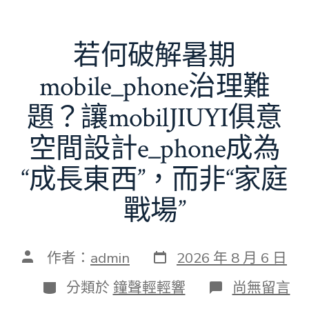
若何破解暑期
mobile_phone治理難
題？讓mobilJIUYI俱意
空間設計e_phone成為
“成長東西”，而非“家庭
戰場”
發
文
作者：
admin
2026 年 8 月 6 日
表
章
日
作
分
在
分類於
鐘聲輕輕響
尚無留言
期
者
類
〈若