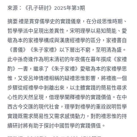
格
私
來源：《孔子研討》2025年第3期
密
空
摘要:禮是貫穿儒學史的實踐儀章，在分歧思惟時期、
間】
哲學學派中呈現出差異性，宋明理學以易知簡能、愛
從
簡
敬為本的家禮學構成與漢唐經禮學的區分，家禮書自
化
《書儀》《朱子家禮》以下層出不窮，至明清為盛。
禮
制
此中孫奇逢作為明末清初的年夜儒在暮年撰成《家禮
到
道
酌》一書，繼承了《朱子家禮》愛敬為本的家禮學思
理
惟，又受呂坤情禮相稱的疑禮思惟影響，將禮進一個
天
然：
步驟從經禮學中剝離出來，以主體實踐的簡易性尋求
孫
心性的天然呈現，借理學闡釋禮學的實踐價值。在中
奇
逢
西古今交匯的現代社會，理學對禮學的重詮說明哲學
酌
實踐既需求簡易性又需求感情動力，對酌禮思惟的持
禮
思
續研討將有助于探討中國哲學的實踐價值。
惟
研