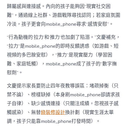
歸屬感與連接感。內向的孩子能夠因“現實社交困
難”，通過線上社群、游戲戰隊尋找認同；若家庭氛圍
冷淡，孩子更會向mobile_phone尋求“感情安慰”。
“行為動機的‘拉力’和‘推力’也加劇了陷溺。”文慶補充，
“拉力”是mobile_phone的即時反饋誘惑（如游戲、短
視頻的多巴胺安慰），“推力”是現實壓力（學習困
難、家庭牴觸），mobile_phone成了孩子的“數字撫
慰劑”。
文慶提示家長要防止四年夜教導誤區：堵疏掉衡（只
禁不論）、榜樣缺掉（本身刷mobile_phone卻請求孩
子自律）、缺少感情連接（只關注成績，忽視孩子感
觸感染）、無替
綠裝修設計
換計劃（現實生涯太單
調，孩子只能靠mobile_phone打發時間）。