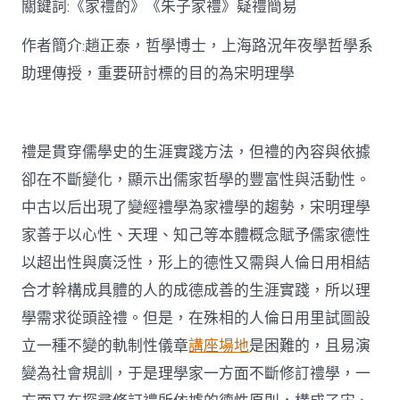
關鍵詞:《家禮酌》《朱子家禮》疑禮簡易
討〉
中
作者簡介:趙正泰，哲學博士，上海路況年夜學哲學系
助理傳授，重要研討標的目的為宋明理學
禮是貫穿儒學史的生涯實踐方法，但禮的內容與依據
卻在不斷變化，顯示出儒家哲學的豐富性與活動性。
中古以后出現了變經禮學為家禮學的趨勢，宋明理學
家善于以心性、天理、知己等本體概念賦予儒家德性
以超出性與廣泛性，形上的德性又需與人倫日用相結
合才幹構成具體的人的成德成善的生涯實踐，所以理
學需求從頭詮禮。但是，在殊相的人倫日用里試圖設
立一種不變的軌制性儀章
講座場地
是困難的，且易演
變為社會規訓，于是理學家一方面不斷修訂禮學，一