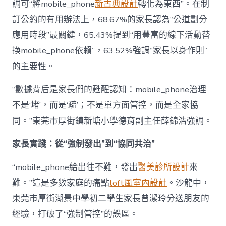
調可“將mobile_phone
新古典設計
轉化為東西”。在制
訂公約的有用辦法上，68.67%的家長認為“公道劃分
應用時段”最關鍵，65.43%提到“用豐富的線下活動替
換mobile_phone依賴”，63.52%強調“家長以身作則”
的主要性。
“數據背后是家長們的甦醒認知：mobile_phone治理
不是‘堵’，而是‘疏’；不是單方面管控，而是全家協
同。”東莞市厚街鎮新塘小學德育副主任薛錦浩強調。
家長實踐：從“強制發出”到“協同共治”
“mobile_phone給出往不難，發出
醫美診所設計
來
難。”這是多數家庭的痛點
loft風室內設計
。沙龍中，
東莞市厚街湖景中學初二學生家長曾潔玲分送朋友的
經驗，打破了“強制管控”的誤區。