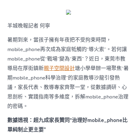
何
破
解
暑
羊城晚報記者 何寧
期
mobile_ph
治
暑期到來，當孩子擁有年夜把不受拘束時間，
理
mobile_phone再次成為家庭牴觸的“導火索”。若何讓
難
題？
mobile_phone從“戰場”變為“東西”？近日，東莞市教
讓
導局在厚街鎮新
親子空間設計
塘小學舉辦一場聚焦“暑
mobilJIUYI
俱
期mobile_phone科學治理”的家庭教導沙龍引發熱
意
議，家長代表、教導專家齊聚一堂，從數據調研、心
空
間
思剖析、實踐指南等多維度，拆解mobile_phone治理
設
計
的密碼。
e_phone
成
數據透視：超九成家長贊同“治理好mobile_phone比
為
單純制止更主要”
“成