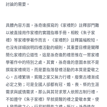
討論的需要。
具體內容方面，孫奇逢撰寫的《家禮酌》註釋部門難
以被直接用作家禮的實踐指導手冊。相較《朱子家
禮》等家禮學著作而言，《家禮酌》註釋篇幅較短，
也沒有詳細說明四禮活動的細則，其重要目標是闡釋
簡化家禮的公道性，這是孫奇逢酌禮思惟在一眾家禮
學著作中的特別之處。其實，孫奇逢的意圖本就不是
撰寫家禮規范，而是要指落發禮活動的本質是愛敬之
心。古禮繁瑣，貧賤之家又無力行禮，廢棄古禮漸成
必定之勢；可是全國人卻都有冠、婚、喪、祭的生涯
需求與感情需求，那么與其苛求眾人依照古制行禮，
不如遵守《朱子家禮》早就提醒的禮之愛敬本實，使
人發愛敬之心，行易知簡能之禮。所以，孫奇逢在