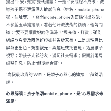
提出“平安+充實”雙軌建議：一是平安底線不成破。教
導孩子絕不泄露個人敏感信息（姓名、mobile_phone
號、住址等），關閉mobile_phone免密碼付出效能，
不參藍玉華搖搖頭，看著他汗流浹背的額頭，輕聲問
道：“要不要讓貴妃給你洗澡？”與充值、打賞；碰到
網絡欺負要及時保留證據并告訴家長。二是讓現實比
屏幕更出色。規劃觀光、興趣班或托管班，拓展孩子
視野；帶孩子走親訪友，滿足社交需求；假期前兩周
調整作息，防止“假期綜合征”。
“寒假最珍貴的‘WiFi’，是親子心與心的連接。”薛錦浩
說。
心思解讀：孩子陷溺mobile_phone，是“心思需求未
滿足”