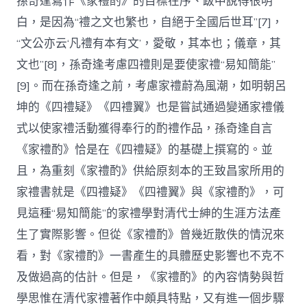
孫奇逢寫作《家禮酌》的目標在序、跋中說得很明
白，是因為“禮之文也繁也，自絕于全國后世耳”[7]，
“文公亦云‘凡禮有本有文’，愛敬，其本也；儀章，其
文也”[8]，孫奇逢考慮四禮則是要使家禮“易知簡能”
[9]。而在孫奇逢之前，考慮家禮蔚為風潮，如明朝呂
坤的《四禮疑》《四禮翼》也是嘗試通過變通家禮儀
式以使家禮活動獲得奉行的酌禮作品，孫奇逢自言
《家禮酌》恰是在《四禮疑》的基礎上撰寫的。並
且，為重刻《家禮酌》供給原刻本的王致昌家所用的
家禮書就是《四禮疑》《四禮翼》與《家禮酌》，可
見這種“易知簡能”的家禮學對清代士紳的生涯方法產
生了實際影響。但從《家禮酌》曾幾近散佚的情況來
看，對《家禮酌》一書產生的具體歷史影響也不克不
及做過高的估計。但是，《家禮酌》的內容情勢與哲
學思惟在清代家禮著作中頗具特點，又有進一個步驟