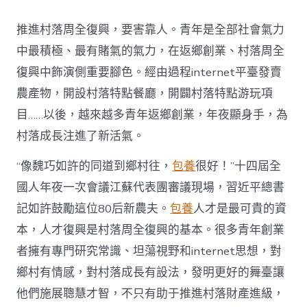
村
落
推進村落周全復興，要害靠人。青年是全部社會氣力
財
產
中最積極、最有賭氣的氣力，在返鄉創業、村落周全
復
復興中飾演側重要腳色。經由過程internet平臺發賣
興
注
農產物，開設村落特點餐廳，開闢村落特點游玩項
進
目……以後，越來越多青年返鄉創業，年夜顯身手，為
人
才
村落成長注進了新活氣。
死
水
“像魏巧如許的同道到鄉村往，
包養
很好！”十四屆全
甜
心
國人年夜一次會議江蘇代表團審議現場，習近平總書
寶
記如許鼓勵這位80后新農夫。
包養
人才是最可貴的資
物
查
本，人才復興是村落周全復興的基本。很多青年創業
包
者擁有專門研究常識、坦蕩視野和internet思想，對
養
網
鄉村有情感，對村落成長有設法，發明更好的舞臺讓
_
他們施展聰慧才智，不只有助于推進村落財產進級，
中