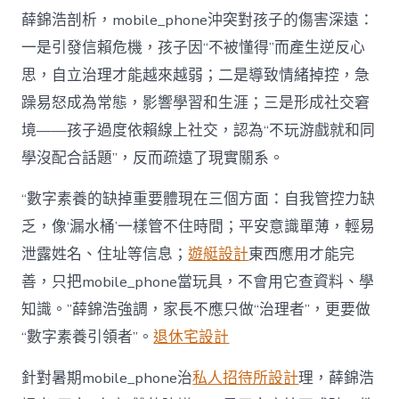
薛錦浩剖析，mobile_phone沖突對孩子的傷害深遠：
一是引發信賴危機，孩子因“不被懂得”而產生逆反心
思，自立治理才能越來越弱；二是導致情緒掉控，急
躁易怒成為常態，影響學習和生涯；三是形成社交窘
境——孩子過度依賴線上社交，認為“不玩游戲就和同
學沒配合話題”，反而疏遠了現實關系。
“數字素養的缺掉重要體現在三個方面：自我管控力缺
乏，像‘漏水桶’一樣管不住時間；平安意識單薄，輕易
泄露姓名、住址等信息；
遊艇設計
東西應用才能完
善，只把mobile_phone當玩具，不會用它查資料、學
知識。”薛錦浩強調，家長不應只做“治理者”，更要做
“數字素養引領者”。
退休宅設計
針對暑期mobile_phone治
私人招待所設計
理，薛錦浩