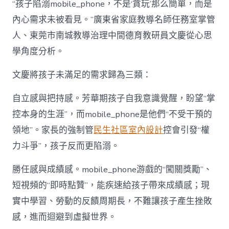
“孩子陷溺mobile_phone，不是‘貪玩’那么簡單，而是
內心需求未被看見。”廣東省家庭教導名師任務室掌管
人、東莞市南城教導治理中間德育教研員文慶從心思
學角度分析。
文慶將孩子未滿足的需求歸為三類：
自立感與把持感。芳華期孩子自我意識覺醒，盼望“掌
控本身的生涯”，而mobile_phone是他們“不受干預的
領地”。家長的強制管
民生社區室內設計
控會引發“權
力斗爭”，孩子反而更陷溺。
勝任感與成績感。mobile_phone游戲的“闖關獎勵”、
短視頻的“即時點贊”，能疾速給孩子帶來成績感；現
實中學習、勞動的反饋周期長，不難讓孩子產生挫敗
感，進而迴避到虛擬世界。