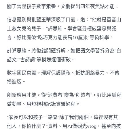
關于晉陞孩子數字素養，文慶提出四年夜焦點才能：
信息甄別與批藍玉華深吸了口氣，道：“他就是雲音山
上救女兒的兒子。”評思維。學會區分權威望息與謠
言，好比識破“吃巧克力能長高10厘米”等偽科學。
計算思維。將復雜問題拆解，如把語文學習拆分為“白
話文”“古詩詞”等模塊逐個衝破。
數字國民意識。理解保護隱私、抵抗網絡暴力、不傳
播盜版。
創新應用才能。從“消費者”變為“創造者”，好比用編程
做動畫、用短視頻記錄實驗過程。
“家長可以和孩子一路查“除了我們兩個，這裡沒有其
他人，你怕什麼？”資料、用AI做觀光vlog，甚至向孩