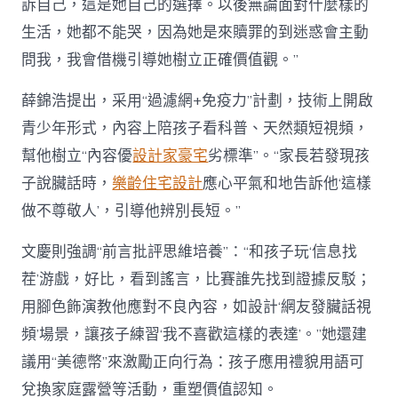
訴自己，這是她自己的選擇。以後無論面對什麼樣的
生活，她都不能哭，因為她是來贖罪的到迷惑會主動
問我，我會借機引導她樹立正確價值觀。”
薛錦浩提出，采用“過濾網+免疫力”計劃，技術上開啟
青少年形式，內容上陪孩子看科普、天然類短視頻，
幫他樹立“內容優
設計家豪宅
劣標準”。“家長若發現孩
子說臟話時，
樂齡住宅設計
應心平氣和地告訴他‘這樣
做不尊敬人’，引導他辨別長短。”
文慶則強調“前言批評思維培養”：“和孩子玩‘信息找
茬’游戲，好比，看到謠言，比賽誰先找到證據反駁；
用腳色飾演教他應對不良內容，如設計‘網友發臟話視
頻’場景，讓孩子練習‘我不喜歡這樣的表達’。”她還建
議用“美德幣”來激勵正向行為：孩子應用禮貌用語可
兌換家庭露營等活動，重塑價值認知。