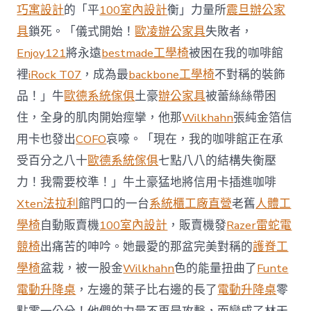
前
巧寓設計
的「平
100室內設計
衡」力量所
震旦辦公家
去
馬
具
鎖死。「儀式開始！
歐凌辦公家具
失敗者，
國
Enjoy121
將永遠
bestmade工學椅
被困在我的咖啡館
與
柔
裡
iRock T07
，成為最
backbone工學椅
不對稱的裝飾
佛
品！」牛
歐德系統傢俱
土豪
辦公家具
被蕾絲絲帶困
J
億
住，全身的肌肉開始痙攣，他那
Wilkhahn
張純金箔信
嵐
辦
用卡也發出
COFO
哀嚎。「現在，我的咖啡館正在承
公
受百分之八十
歐德系統傢俱
七點八八的結構失衡壓
室
設
力！我需要校準！」牛土豪猛地將信用卡插進咖啡
計
Xten法拉利
館門口的一台
系統櫃工廠直營
老舊
人體工
DT
踢
學椅
自動販賣機
100室內設計
，販賣機發
Razer雷蛇電
友
競椅
出痛苦的呻吟。她最愛的那盆完美對稱的
護脊工
誼
賽〉
學椅
盆栽，被一股金
Wilkhahn
色的能量扭曲了
Funte
中
電動升降桌
，左邊的葉子比右邊的長了
電動升降桌
零