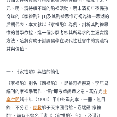
方面又在探尋修訂禮所依據的德性原則，構成了宋、
元、明、清持續不斷的酌禮活動。明末清初年夜儒孫
奇逢的《家禮酌》[1]及其酌禮思惟可視為這一思潮的
后期代表，本文就以《家禮酌》為例，剖析其酌禮思
惟的哲學依據，進一個步驟考核其所尋求的生涯實踐
方法，這將有助于討論儒學在現代性社會中的實踐特
質與價值。
一、《家禮酌》與禮的簡化
《家禮酌》別名《四禮酌》，是孫奇逢撰寫、李居易
編刊的家禮學著作，“酌”即考慮變通之意。現存光
共
享空間
緒十年（1884）甲申冬重刻本，一冊，無目
錄，不分卷，
家教
躲于天津圖書館。卷端題“家禮
酌”，前有不簽名手書《〈家禮酌〉序》，及潘江