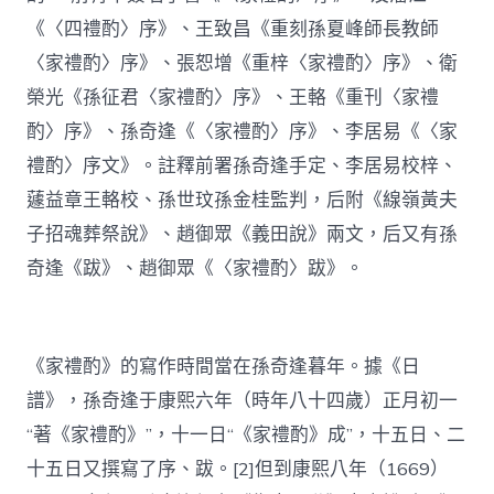
《〈四禮酌〉序》、王致昌《重刻孫夏峰師長教師
〈家禮酌〉序》、張恕增《重梓〈家禮酌〉序》、衛
榮光《孫征君〈家禮酌〉序》、王輅《重刊〈家禮
酌〉序》、孫奇逢《〈家禮酌〉序》、李居易《〈家
禮酌〉序文》。註釋前署孫奇逢手定、李居易校梓、
蘧益章王輅校、孫世玟孫金桂監判，后附《線嶺黃夫
子招魂葬祭說》、趙御眾《義田說》兩文，后又有孫
奇逢《跋》、趙御眾《〈家禮酌〉跋》。
《家禮酌》的寫作時間當在孫奇逢暮年。據《日
譜》，孫奇逢于康熙六年（時年八十四歲）正月初一
“著《家禮酌》”，十一日“《家禮酌》成”，十五日、二
十五日又撰寫了序、跋。[2]但到康熙八年（1669）