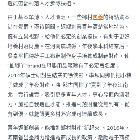
國
還能帶動村落人才步隊扶植。
網〉
中
由于基本單薄、人才匱乏，一些鄉村
包養
的特點資本
尚在覺醒，亟待開闢。返鄉創業青年清楚當地特色、
擁有立異視野，給他們必定的創業攙扶，有助于更好
培養村落財產。在河南虞城縣，年夜學本科結業后，
吳素平把傳統手工布鞋制作身手培養成制鞋財產，使
“仙腳丫”brand在母嬰用品範疇有了必定著名度；
2014年碩士研討生結業的徐俠影，率領同鄉們把小粽
子做成了年夜財產，將“邵古同粽子”賣到了年夜江南
北。實行證實，吸引更多青年人才，專心發掘內涵潛
力，加強自我造血才能，推進村落財產從無到有、從
有到優，就能讓更多村落完成可連續成長。
青年返鄉創業，能推進鄉村財產“新起來”。2016年，
河南省出臺鼎力增進電商成長的政策，激勵電子商務