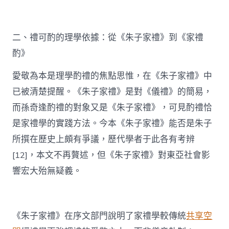
二、禮可酌的理學依據：從《朱子家禮》到《家禮
酌》
愛敬為本是理學酌禮的焦點思惟，在《朱子家禮》中
已被清楚提醒。《朱子家禮》是對《儀禮》的簡易，
而孫奇逢酌禮的對象又是《朱子家禮》，可見酌禮恰
是家禮學的實踐方法。今本《朱子家禮》能否是朱子
所撰在歷史上頗有爭議，歷代學者于此各有考辨
[12]，本文不再贅述，但《朱子家禮》對東亞社會影
響宏大殆無疑義。
《朱子家禮》在序文部門說明了家禮學較傳統
共享空