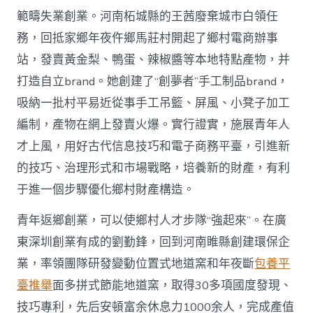
範疇失業創業。河南柘城縣的王茜廢棄城市白領任
務，回抵家鄉年夜仵鄉馬莊村開起了鄉村電商辦事
站，發賣黃金梨、鴨蛋、辣椒醬等本地特點產物，并
打造自立brand。她創建了“創夢者”手工制品brand，
吸納一批村平易近從事手工吊籃、屏風、小凳子加工
編制，產物在網上發賣火爆。實行證實，施展青年人
才上風，用好古代信息技巧和電子商務平臺，引進新
的技巧、治理形式和市場戰略，培養新的財產，有利
于進一個步驟優化鄉村財產構造。
青年返鄉創業，可以使鄉村人才步隊“強起來”。在廣
東深圳創業有成的劉勤鋒，回到河南睢縣創建環保企
業，率領團隊研發變動位置式地道窯和年夜斷
包養平
臺推舉
面多拼式節能地道窯，取得30多項國度發現、
技巧專利，先后安頓富余休息力1000余人，完成產值