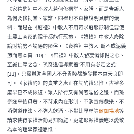
《家禮酌》中不教人若何修祠堂、家譜，而是告訴人
為何要修祠堂、家譜。四禮也不直接說明具體的儀
制，而是在《冠禮》中教人不用苛求冠服形制但要使
士農工商家的孺子都能行冠禮，《婚禮》中教人廢除
論財論勢不論德的陋俗，《喪禮》中教人“斷不成泥儀
節而無本實”[10]，《祭禮》中教人發凄愴怵惕之心、
至誠仁厚之念。孫奇逢倡導家禮“不用有必定之式”
[11]，只需幫助全國人不分貴賤都能發揮本意天良即
可。《家禮酌》的貴重之處正在其酌禮思惟，古禮多
廢早已不成恢復，眾人所行又有尚奢媚俗之嫌，而孫
奇逢寧儉毋奢，不苛求內在形制、不消宣傳戲樂、不
消僧道作法、不強人飲酒、不攀比厚葬等
瑜伽場地
等
請求使得家禮活動易知簡能，更能彰顯禮儀應以愛敬
為本的理學家禮思惟。