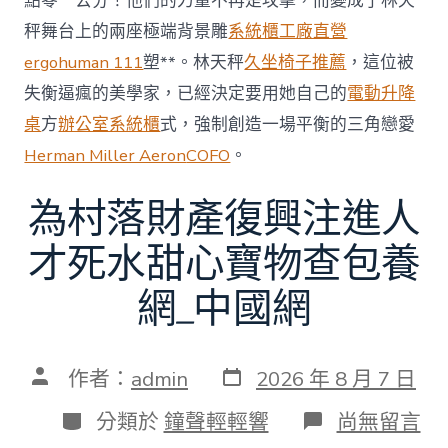
點零一公分！他們的力量不再是攻擊，而變成了林天
秤舞台上的兩座極端背景雕
系統櫃工廠直營
ergohuman 111
塑**。林天秤
久坐椅子推薦
，這位被
失衡逼瘋的美學家，已經決定要用她自己的
電動升降
桌
方
辦公室系統櫃
式，強制創造一場平衡的三角戀愛
Herman Miller Aeron
COFO
。
為村落財產復興注進人
才死水甜心寶物查包養
網_中國網
發
文
作者：
admin
2026 年 8 月 7 日
表
章
日
作
分
在
分類於
鐘聲輕輕響
尚無留言
期
者
類
〈為