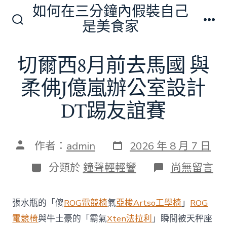
跳
如何在三分鐘內假裝自己
至
是美食家
搜
選
主
尋
單
切
要
切爾西8月前去馬國 與
換
內
開
關
柔佛J億嵐辦公室設計
容
DT踢友誼賽
發
文
作者：
admin
2026 年 8 月 7 日
表
章
日
作
分
在
分類於
鐘聲輕輕響
尚無留言
期
者
類
〈切
爾
西
張水瓶的「傻
ROG電競椅
氣
亞梭Artso工學椅
」
ROG
8
月
電競椅
與牛土豪的「霸氣
Xten法拉利
」瞬間被天秤座