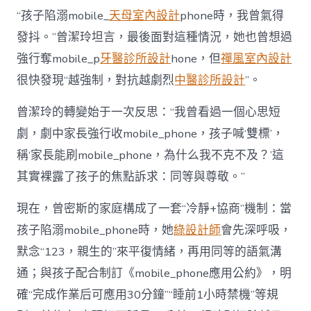
“孩子陷溺mobile_
天母室內設計
phone時，我曾氣得
發抖。”曾潔玲坦言，最後面對這種情況，她也曾想過
強行奪mobile_p
牙醫診所設計
hone，但
禪風室內設計
很快發現“越強制，對抗越劇烈
中醫診所設計
”。
曾潔玲的轉變始于一次反思：“我曾看過一個心思短
劇，劇中家長強行收mobile_phone，孩子喊‘雙標’，
稱‘家長能刷mobile_phone，為什么我不克不及？’這
其實裸露了孩子的焦點訴求：同等與尊敬。”
現在，曾密斯的家庭構成了一套“冷靜+協商”機制：當
孩子陷溺mobile_phone時，她
綠設計師
會先深呼吸，
默念“123，親生的”來平復情緒，再用同等的語氣溝
通；與孩子配合制訂《mobile_phone應用公約》，明
確“完成作業后可應用30分鐘”“睡前1小時禁機”等規