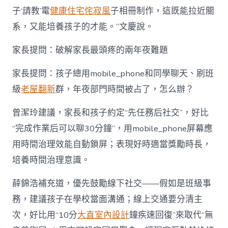
子‘請教’電
健康住宅
侘寂風
子相冊制作，這既能拉近關
系，又能培養孩子的才能。”文慶說。
家長提問：破解家長最頭疼的兩年夜難題
家長提問：孩子總用mobile_phone和同學聊天、刷班
級
老屋翻新
群，年夜部門時間被占了，怎么辦？
曾潔玲建議，家長和孩子約定“先任務后社交”，好比
“完成作業后可以聊30分鐘”，用mobile_phone屏幕應
用時間治理效能自動鎖屏；表現好時適當獎勵時長，
培養時間治理意識。
薛錦浩補充道，優先鼓勵線下社交——假如是班級事
務，建議孩子在學校當面溝通；線上交通要分清主
次，好比用“10分
大直室內設計
鐘疾速回復”來取代“無