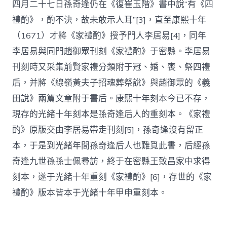
四月二十七日孫奇逢仍在《復崔玉階》書中說“有《四
禮酌》，酌不決，故未敢示人耳”[3]，直至康熙十年
（1671）才將《家禮酌》授予門人李居易[4]，同年
李居易與同門趙御眾刊刻《家禮酌》于密縣。李居易
刊刻時又采集前賢家禮分類附于冠、婚、喪、祭四禮
后，并將《線嶺黃夫子招魂葬祭說》與趙御眾的《義
田說》兩篇文章附于書后。康熙十年刻本今已不存，
現存的光緒十年刻本是孫奇逢后人的重刻本。《家禮
酌》原版交由李居易帶走刊刻[5]，孫奇逢沒有留正
本，于是到光緒年間孫奇逢后人也難覓此書，后經孫
奇逢九世孫孫士佩尋訪，終于在密縣王致昌家中求得
刻本，遂于光緒十年重刻《家禮酌》[6]，存世的《家
禮酌》版本皆本于光緒十年甲申重刻本。