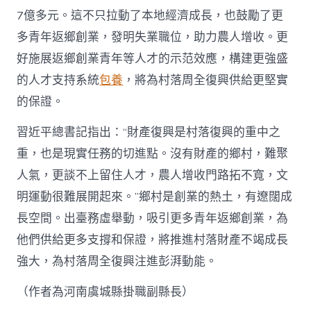
7億多元。這不只拉動了本地經濟成長，也鼓勵了更
多青年返鄉創業，發明失業職位，助力農人增收。更
好施展返鄉創業青年等人才的示范效應，構建更強盛
的人才支持系統
包養
，將為村落周全復興供給更堅實
的保證。
習近平總書記指出：“財產復興是村落復興的重中之
重，也是現實任務的切進點。沒有財產的鄉村，難聚
人氣，更談不上留住人才，農人增收門路拓不寬，文
明運動很難展開起來。”鄉村是創業的熱土，有遼闊成
長空間。出臺務虛舉動，吸引更多青年返鄉創業，為
他們供給更多支撐和保證，將推進村落財產不竭成長
強大，為村落周全復興注進彭湃動能。
（作者為河南虞城縣掛職副縣長）