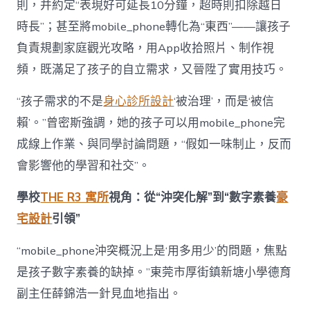
則，并約定“表現好可延長10分鐘，超時則扣除越日
時長”；甚至將mobile_phone轉化為“東西”——讓孩子
負責規劃家庭觀光攻略，用App收拾照片、制作視
頻，既滿足了孩子的自立需求，又晉陞了實用技巧。
“孩子需求的不是
身心診所設計
‘被治理’，而是‘被信
賴’。”曾密斯強調，她的孩子可以用mobile_phone完
成線上作業、與同學討論問題，“假如一味制止，反而
會影響他的學習和社交”。
學校
THE R3 寓所
視角：從“沖突化解”到“數字素養
豪
宅設計
引領”
“mobile_phone沖突概況上是‘用多用少’的問題，焦點
是孩子數字素養的缺掉。”東莞市厚街鎮新塘小學德育
副主任薛錦浩一針見血地指出。