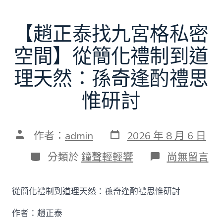
【趙正泰找九宮格私密
空間】從簡化禮制到道
理天然：孫奇逢酌禮思
惟研討
發
文
作者：
admin
2026 年 8 月 6 日
表
章
日
作
分
在
分類於
鐘聲輕輕響
尚無留言
期
者
類
〈【趙
正
泰
從簡化禮制到道理天然：孫奇逢酌禮思惟研討
找
九
作者：趙正泰
宮