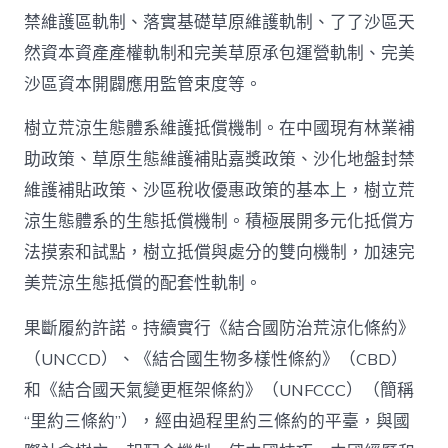
禁維護區軌制、落實基礎草原維護軌制、了了沙區天
然資本資產產權軌制和完美草原承包運營軌制、完美
沙區資本開闢應用監管束度等。
樹立荒涼生態體系維護抵償機制。在中國現有林業補
助政策、草原生態維護補貼嘉獎政策、沙化地盤封禁
維護補貼政策、沙區稅收優惠政策的基本上，樹立荒
涼生態體系的生態抵償機制。積極展開多元化抵償方
法摸索和試點，樹立抵償與處分的雙向機制，加速完
美荒涼生態抵償的配套性軌制。
果斷履約許諾。持續實行《結合國防治荒涼化條約》
（UNCCD）、《結合國生物多樣性條約》（CBD）
和《結合國天氣變更框架條約》（UNFCCC）（簡稱
“里約三條約”），經由過程里約三條約的平臺，與國