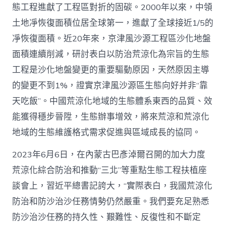
態工程進獻了工程區對折的固碳。2000年以來，中領
愿
景
土地凈恢復面積位居全球第一，進獻了全球接近1/5的
_
凈恢復面積。近20年來，京津風沙源工程區沙化地盤
中
國
面積連續削減，研討表白以防治荒涼化為宗旨的生態
網〉
中
工程是沙化地盤變更的重要驅動原因，天然原因主導
的變更不到1%，證實京津風沙源區生態向好并非“靠
天吃飯”。中國荒涼化地域的生態體系東西的品質、效
能獲得穩步晉陞，生態辦事增效，將來荒涼和荒涼化
地域的生態維護格式需求促進與區域成長的協同。
2023年6月6日，在內蒙古巴彥淖爾召開的加大力度
荒涼化綜合防治和推動“三北”等重點生態工程扶植座
談會上，習近平總書記誇大，“實際表白，我國荒涼化
防治和防沙治沙任務情勢仍然嚴重。我們要充足熟悉
防沙治沙任務的持久性、艱難性、反復性和不斷定