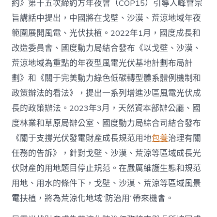
約》第十五次締約方年夜會（COP15）引導人峰會宗
旨講話中提出，中國將在戈壁、沙漠、荒涼地域年夜
範圍展開風電、光伏扶植。2022年1月，國度成長和
改造委員會、國度動力局結合發布《以戈壁、沙漠、
荒涼地域為重點的年夜型風電光伏基地計劃布局計
劃》和《關于完美動力綠色低碳轉型體系體例機制和
政策辦法的看法》，提出一系列增進沙區風電光伏成
長的政策辦法。2023年3月，天然資本部辦公廳、國
度林業和草原局辦公室、國度動力局綜合司結合發布
《關于支撐光伏發電財產成長規范用地
包養
治理有關
任務的告訴》，針對戈壁、沙漠、荒涼等區域成長光
伏財產的用地題目停止規范。在嚴厲維護生態和規范
用地、用水的條件下，戈壁、沙漠、荒涼等區域風景
電扶植，將為荒涼化地域“防治用”帶來機會。