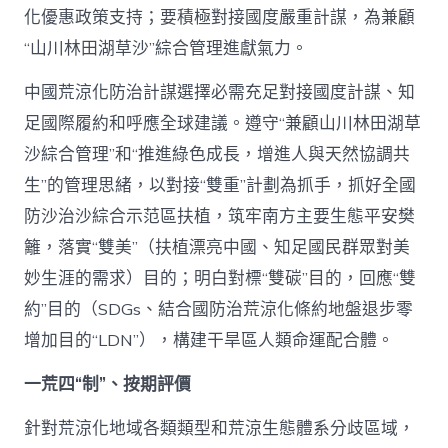
化優惠政策支持；要積極對接國度嚴重計謀，為兼顧
“山川林田湖草沙”綜合管理進獻氣力。
中國荒涼化防治計謀選擇必需充足對接國度計謀、知
足國際履約和呼應全球建議。遵守“兼顧山川林田湖草
沙綜合管理”和“推進綠色成長，增進人與天然協調共
生”的管理思緒，以對接“雙重”計劃為抓手，抓好全國
防沙治沙綜合示范區扶植，筑牢南方主要生態平安樊
籬，落實“雙美”（扶植漂亮中國、知足國民群眾對美
妙生涯的需求）目的；明白對標“雙碳”目的，回應“雙
約”目的（SDGs、結合國防治荒涼化條約地盤退步零
增加目的“LDN”），構建干旱區人類命運配合體。
一荒四“制”、按期評價
針對荒涼化地域各類類型和荒涼生態體系分歧區域，