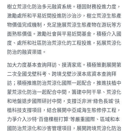
樹立荒涼化防治多元融資系統。穩固財務投進力度，
激勵處所和平易近間投進防沙治沙，樹立荒涼生態產
物價值完成機制，充足施展荒涼生態產物在游玩等方
面熟態價值。激勵社會與平易近間基金，積極介入國
度、處所和社區防治荒涼化的工程投進，拓展荒涼化
防治的融資渠道。
加大力度基本查詢拜訪、摸清家底。積極策劃展開第
二次全國戈壁科考、跨境戈壁沙漠本底資本查詢拜
訪；積極推進防治荒涼化國際一起配合，推進扶植中
蒙荒涼化防治一起配合中間，籌建中阿干旱、荒涼化
和地盤退步國際研討中間，支撐泛非洲“綠色長城”扶
植科技支撐項目，結合展開中亞咸海生態修停工程，
力爭介入沙特“百億棵樹打算”等嚴重國際、區域和本
國防治荒涼化和沙害管理項目，展開跨境荒涼化防治