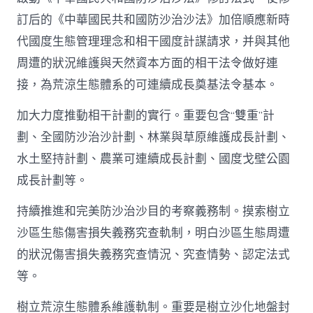
訂后的《中華國民共和國防沙治沙法》加倍順應新時
代國度生態管理理念和相干國度計謀請求，并與其他
周遭的狀況維護與天然資本方面的相干法令做好連
接，為荒涼生態體系的可連續成長奠基法令基本。
加大力度推動相干計劃的實行。重要包含“雙重”計
劃、全國防沙治沙計劃、林業與草原維護成長計劃、
水土堅持計劃、農業可連續成長計劃、國度戈壁公園
成長計劃等。
持續推進和完美防沙治沙目的考察義務制。摸索樹立
沙區生態傷害損失義務究查軌制，明白沙區生態周遭
的狀況傷害損失義務究查情況、究查情勢、認定法式
等。
樹立荒涼生態體系維護軌制。重要是樹立沙化地盤封