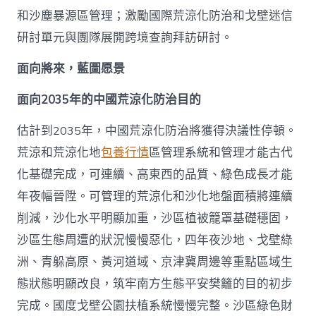
和沙塵暴源區管理；激勵國際荒涼化防治和戈壁迷信
研討單元與團隊展開跨境查詢拜訪研討。
面向將來，藍圖愿景
面向2035年的中國荒涼化防治目的
估計到2035年，中國荒涼化防治將獲得決議性停頓。
荒涼和荒涼化地
包養行情
區管理系統和管理才能古代
化基礎完成，可連續、高東西的品質、綠色成長才能
年夜幅晉陞。可管理的荒涼化和沙化地盤面積將連續
削減，沙化水平明顯加重，沙區植被籠罩基礎穩固，
沙區生態周遭的狀況慢慢惡化，四年夜沙地、戈壁綠
洲、青躲高原、黃河道域、京津冀周邊等重點區域生
態狀態明顯改良，筑牢南方生態平安樊籬的目的初步
完成。國度戈壁公園扶植系統慢慢完整。沙區綠色財