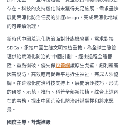
存在。科技的支持感化尚未獲得充足施展。需求盡快
展開荒涼化防治任務的計謀design，完成荒涼化地域
的可連續治理。
新時代中國荒涼化防治面對計謀機會期，需求對接
SDGs，承接中國生態文明扶植重擔，為全球生態管
理供給荒涼化防治的“中國計劃”。經由過程全體晉
陞、重點衝破，優先保
包養網
護原生戈壁，趨利避害
因害設防，高效應用促進平易近生福祉，完成人沙協
調。在荒涼化防治科技支持上，展開治沙技巧、形式
的研發、示范、推行、科普全部系扶植。綜合上述內
在的事務，提出中國荒涼化防治計謀選擇和將來愿
景。
國度主導，計謀進級