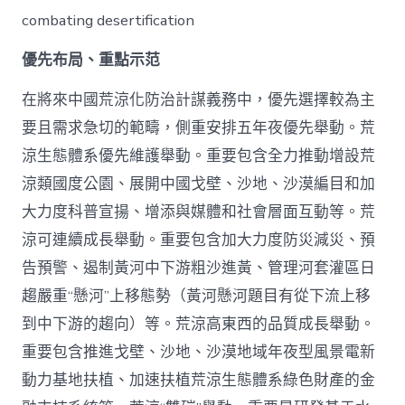
combating desertification
優先布局、重點示范
在將來中國荒涼化防治計謀義務中，優先選擇較為主
要且需求急切的範疇，側重安排五年夜優先舉動。荒
涼生態體系優先維護舉動。重要包含全力推動增設荒
涼類國度公園、展開中國戈壁、沙地、沙漠編目和加
大力度科普宣揚、增添與媒體和社會層面互動等。荒
涼可連續成長舉動。重要包含加大力度防災減災、預
告預警、遏制黃河中下游粗沙進黃、管理河套灌區日
趨嚴重“懸河”上移態勢（黃河懸河題目有從下流上移
到中下游的趨向）等。荒涼高東西的品質成長舉動。
重要包含推進戈壁、沙地、沙漠地域年夜型風景電新
動力基地扶植、加速扶植荒涼生態體系綠色財產的金