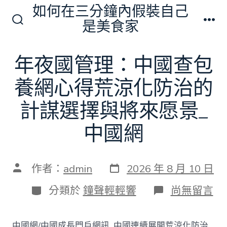
跳
如何在三分鐘內假裝自己
至
是美食家
搜
選
主
尋
單
切
要
年夜國管理：中國查包
換
內
開
關
養網心得荒涼化防治的
容
計謀選擇與將來愿景_
中國網
發
文
作者：
admin
2026 年 8 月 10 日
表
章
日
作
分
在
分類於
鐘聲輕輕響
尚無留言
期
者
類
〈年
夜
國
中國網/中國成長門戶網訊 中國連續展開荒涼化防治