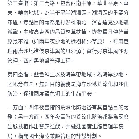
第三臺階：第三門路，包含西南平原、華北平原、華
東、華南地域，為半干旱半潮濕區、潮濕區的重要分
布區，焦點目的義務是打好科爾沁—渾善達克沙地殲
滅戰，主攻高東西的品質林草扶植，恢復舊日傳統草
原景不雅（如兩年夜沙地的榆樹稀少草原），有用管
理兩處沙地進侵京津冀的風沙源；實行好京津風沙源
管理、西南黑地盤管理工程。
第四臺階：藍色領土以及海岸帶地域，為海岸沙地、
陸地分布區，焦點目的義務是海岸沙地荒涼化和沙化
防治、保證國度藍色領土的生態平安。
一方面，四年夜臺階的荒涼化防治各有其重點目的義
務；另一方面，四年夜臺階的荒涼化防治都將為國度
生態扶植作出響應進獻，并融進國度生態管理年夜
局，構開國土海陸兼顧管理的計謀計劃。