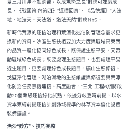
夏三月川澤不進網罟，以成魚鱉之長”對應可連續成
長，《戰國策·齊策四》“返璞回真”、《品德經》“人法
地、地法天、天法道、道法天然”對應NbS。
新時代荒涼的迷信治理和荒涼化迷信防管理念需求更
換新的資料。沙區生態扶植要加大力度與區域高東西
的品質一體化協同綠色成長，既保證生態平安，又帶
動區域綠色成長；既要處理生態題目，也要處理平易
近生題目，更要處理綠色成長題目。礦山生態修復、
戈壁淨化管理、湖泊濕地的生態維護與修復要與荒涼
化防治任務無機連接、高度融會。“三北”工程6期將啟
動20個縣級迷信綠化試點，依據分歧登時前提，以水
資本束縛前提迷信計劃縣域標準的林草資本優化設置
裝備擺設。
治沙“妙方”、技巧完整