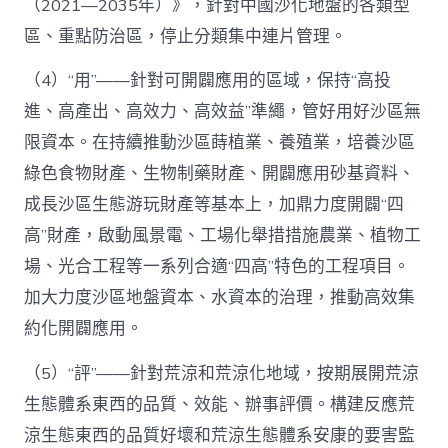
（2021—2035年）》，針對中國沙化地盤的各類型
區、重點防治區，停止分類集中連片管理。
（4）“用”——針對可開闢應用的區域，保持“高投
進、高產出、高效力、高效益”準繩，管好用好沙區無
限資本。在持續推動沙區蒔植業、養殖業，培養沙區
綠色食物財產、生物制藥財產、開闢應用砂基資料、
成長沙區生態游玩財產等基本上，加鼎力度開闢“四
高”財產，啟動風景電、工場化舉措措施農業、植物工
場、光合工程等一系列合適“四高”特色的工程項目。
加大力度沙區地盤資本、水資本的治理，推動高效集
約化開闢應用。
（5）“評”——針對荒涼和荒涼化地域，按期展開荒涼
生態體系東西的品質、效能、辦事評價。構建反應荒
涼生態東西的品質好壞和荒涼生態體系安康的要害監