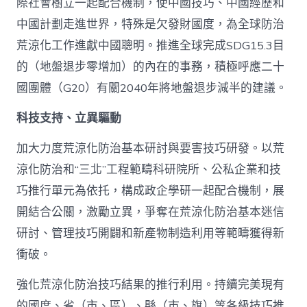
際社會樹立一起配合機制，使中國技巧、中國經歷和
中國計劃走進世界，特殊是欠發財國度，為全球防治
荒涼化工作進獻中國聰明。推進全球完成SDG15.3目
的（地盤退步零增加）的內在的事務，積極呼應二十
國團體（G20）有關2040年將地盤退步減半的建議。
科技支持、立異驅動
加大力度荒涼化防治基本研討與要害技巧研發。以荒
涼化防治和“三北”工程範疇科研院所、公私企業和技
巧推行單元為依托，構成政企學研一起配合機制，展
開結合公關，激勵立異，爭奪在荒涼化防治基本迷信
研討、管理技巧開闢和新產物制造利用等範疇獲得新
衝破。
強化荒涼化防治技巧結果的推行利用。持續完美現有
的國度、省（市、區）、縣（市、旗）等各級技巧推