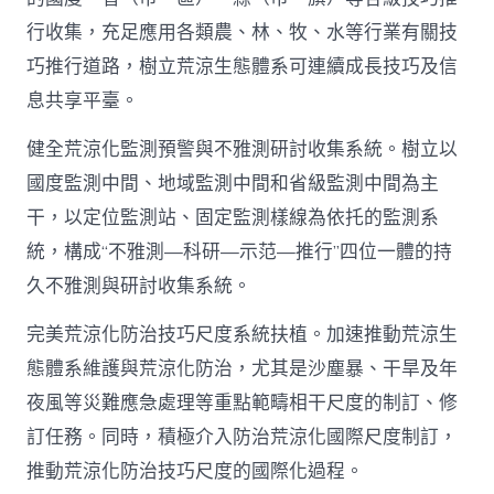
行收集，充足應用各類農、林、牧、水等行業有關技
巧推行道路，樹立荒涼生態體系可連續成長技巧及信
息共享平臺。
健全荒涼化監測預警與不雅測研討收集系統。樹立以
國度監測中間、地域監測中間和省級監測中間為主
干，以定位監測站、固定監測樣線為依托的監測系
統，構成“不雅測—科研—示范—推行”四位一體的持
久不雅測與研討收集系統。
完美荒涼化防治技巧尺度系統扶植。加速推動荒涼生
態體系維護與荒涼化防治，尤其是沙塵暴、干旱及年
夜風等災難應急處理等重點範疇相干尺度的制訂、修
訂任務。同時，積極介入防治荒涼化國際尺度制訂，
推動荒涼化防治技巧尺度的國際化過程。