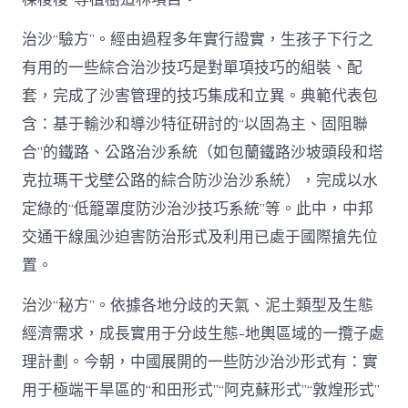
治沙“驗方”。經由過程多年實行證實，生孩子下行之
有用的一些綜合治沙技巧是對單項技巧的組裝、配
套，完成了沙害管理的技巧集成和立異。典範代表包
含：基于輸沙和導沙特征研討的“以固為主、固阻聯
合”的鐵路、公路治沙系統（如包蘭鐵路沙坡頭段和塔
克拉瑪干戈壁公路的綜合防沙治沙系統），完成以水
定綠的“低籠罩度防沙治沙技巧系統”等。此中，中邦
交通干線風沙迫害防治形式及利用已處于國際搶先位
置。
治沙“秘方”。依據各地分歧的天氣、泥土類型及生態
經濟需求，成長實用于分歧生態-地輿區域的一攬子處
理計劃。今朝，中國展開的一些防沙治沙形式有：實
用于極端干旱區的“和田形式”“阿克蘇形式”“敦煌形式”