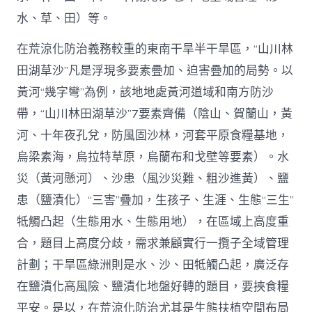
水、草、田）等。
在荒涼化防治義務較重的東南干旱半干旱區，“山川林
田湖草沙”凡是浮現多要素疊加、迫害疊加的局勢。以
黃河“幾字彎”為例，該地地處黃河道域和南方防沙
帶，“山川林田湖草沙”7要素齊備（陰山、賀蘭山，黃
河、十年夜孔兌，防風固沙林，河套平原食糧基地，
烏梁素海，烏拉特草原，烏蘭布和戈壁等要素）。水
災（黃河懸河）、沙患（風沙災難、粗沙進黃）、鹽
患（鹽漬化）“三害”疊加，生孩子、生涯、生態“三生”
牴觸凸起（生態用水、生態用地），在區域上高度重
合，題目上高度分歧，需求兼顧實行一攬子全域管理
計劃；干旱區綠洲則是水、沙、田牴觸凸起，廣泛存
在鹽漬化高風險、鹽漬化地盤好轉的題目，要挾食糧
平安。是以，在荒涼化防治尤其是生態扶植空間布局