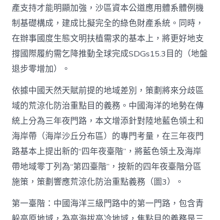
產支持才能明顯加強，沙區資本公道應用體系體例機
制基礎構成，建成比擬完全的綠色財產系統。同時，
在辦事國度生態文明扶植需求的基本上，將更好地支
撐國際履約需乞降推動全球完成SDGs15.3目的（地盤
退步零增加）。
依據中國天然天賦前提的地域差別，策劃將來分歧區
域的荒涼化防治重點目的義務。中國海洋的地勢在傳
統上分為三年夜門路，本文增添針對陸地藍色領土和
海岸帶（海岸沙丘分布區）的專門考量，在三年夜門
路基本上提出新的“四年夜臺階”，將藍色領土及海岸
帶地域零丁列為“第四臺階”，按新的四年夜臺階分區
施策，策劃響應荒涼化防治重點義務（圖3）。
第一臺階：中國海洋三級門路中的第一門路，包含青
躲高原地域，為高海拔高冷地域，焦點目的義務是三