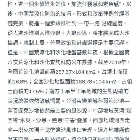
性，進一個步驟進步站位，加強任務感和緊急感”。以
後，中國荒涼化防治的技巧、形式和政策律例曾經基
礎完美，將進一個步驟推行到“一帶一路”沿線國度。
從人進沙進到人進沙退、人退沙退，將來將完成人沙
協調，軌制上風、普惠政策和計謀選擇是主要保證。
但是，中國荒涼化和沙化地盤基數年夜，根據全國第
六次荒涼化和沙化查詢拜訪公布數據，截至2019年，
全國荒涼化地盤面積257.37×104 km2，占領土面積
的26.8%；全國沙化地盤面積168.78×104 km2，占領
土面積的17.6%；南方干旱半干旱地域的生態周遭的
狀況總體依然敏感懦弱。台灣東邊地域科爾沁沙地—
渾善達克沙地依然是主要的風沙源，中部地域黃河“幾
字彎”水災、沙患、鹽患“三害”疊加，西部地域河西走
廊—塔克拉瑪干戈壁邊沿風沙口管理、遺產地維護依
然不完整。一些科技短板、資金缺口和機制缺項依然