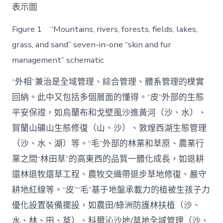
表示圖
Figure 1 “Mountains, rivers, forests, fields, lakes,
grass, and sand” seven-in-one “skin and fur
management” schematic
“外相”兼治是全域管理、綜合管理、體系管理的樸實
回納。此中又包括多個層面的懂得。“皮”外部的生態
平安保證，如烏蘭布和戈壁風沙進黃河（沙、水）、
賀蘭山礦山生態修復（山、沙）、敦煌西湖生態管理
（沙、水、湖）等。“毛”外部的林業和草原、農業行
業之間“林田草”的高東西的品質一體化成長，如退耕
還林退牧還草工程、農牧交織帶退步草地修復、嚴守
耕地紅線等。“皮”“毛”基于地盤承載力的植被生孩子力
優化設置裝備擺設，如農田/綠洲防護林扶植（沙、
水、林、田、草）、科爾沁沙地/草地全域管理（沙、