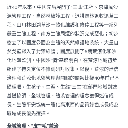
近40年以來，中國先后展開了“三北”工程、京津風沙
源管理工程、自然林維護工程、退耕還林退牧還草工
程、山川林田湖草沙一體化維護和修停工程等一系列
嚴重生態工程，南方生態周遭的狀況完成惡化；初步
樹立了以國度公園為主體的天然維護地系統，大量自
然戈壁歸入了封禁維護；國度展開了6期荒涼化和沙
化地盤監測，中國沙“情”基礎明白，在荒涼地域初步
組建了持久定位不雅測研討收集。以後，荒涼的迷信
治理和荒涼化地盤管理與開闢的關系比擬40年前已基
礎理順，生孩子、生涯、生態“三生”在部門地域到達
基礎協調。全域管理、體系管理的理念獲得迷信成
長。生態平安協統一體化高東西的品質綠色成長成為
區域成長優先選擇。
全域管理、“皮”“毛”兼治