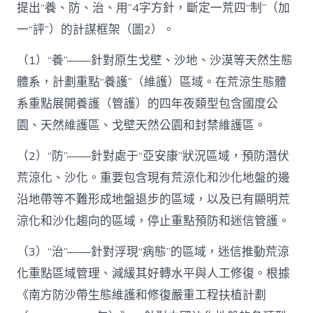
提出“養、防、治、用”4字方針，斷定一荒四“制”（加
一“評”）的計謀框架（圖2）。
（1）“養”——針對原生戈壁、沙地、沙漠等天然生態
體系，計劃重點“養護”（維護）區域。在荒涼生態體
系重點展開養護（管護）的四年夜類型包含國度公
園、天然維護區、戈壁天然公園和封禁維護區。
（2）“防”——針對處于“亞安康”狀況區域，預防潛伏
荒涼化、沙化。重要包含現有荒涼化和沙化地盤的邊
沿地帶等不難形成地盤退步的區域，以及已有顯明荒
涼化和沙化趨向的區域，停止重點預防和迷信管護。
（3）“治”——針對浮現“病態”的區域，迷信推動荒涼
化重點區域管理、減緩其好轉水平與人工修復。根據
《南方防沙帶生態維護和修復嚴重工程扶植計劃