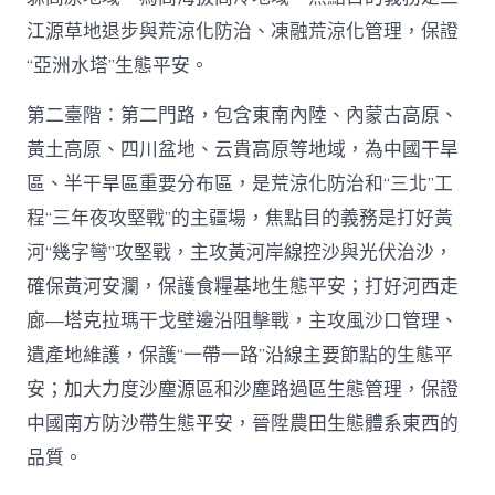
江源草地退步與荒涼化防治、凍融荒涼化管理，保證
“亞洲水塔”生態平安。
第二臺階：第二門路，包含東南內陸、內蒙古高原、
黃土高原、四川盆地、云貴高原等地域，為中國干旱
區、半干旱區重要分布區，是荒涼化防治和“三北”工
程“三年夜攻堅戰”的主疆場，焦點目的義務是打好黃
河“幾字彎”攻堅戰，主攻黃河岸線控沙與光伏治沙，
確保黃河安瀾，保護食糧基地生態平安；打好河西走
廊—塔克拉瑪干戈壁邊沿阻擊戰，主攻風沙口管理、
遺產地維護，保護“一帶一路”沿線主要節點的生態平
安；加大力度沙塵源區和沙塵路過區生態管理，保證
中國南方防沙帶生態平安，晉陞農田生態體系東西的
品質。