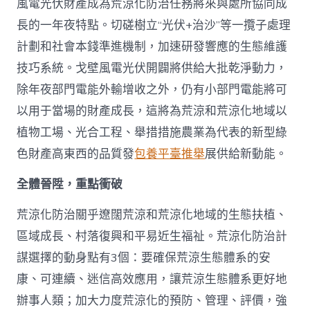
風電光伏財產成為荒涼化防治任務將來與處所協同成
長的一年夜特點。切磋樹立“光伏+治沙”等一攬子處理
計劃和社會本錢準進機制，加速研發響應的生態維護
技巧系統。戈壁風電光伏開闢將供給大批乾淨動力，
除年夜部門電能外輸增收之外，仍有小部門電能將可
以用于當場的財產成長，這將為荒涼和荒涼化地域以
植物工場、光合工程、舉措措施農業為代表的新型綠
色財產高東西的品質發
包養平臺推舉
展供給新動能。
全體晉陞，重點衝破
荒涼化防治關乎遼闊荒涼和荒涼化地域的生態扶植、
區域成長、村落復興和平易近生福祉。荒涼化防治計
謀選擇的動身點有3個：要確保荒涼生態體系的安
康、可連續、迷信高效應用，讓荒涼生態體系更好地
辦事人類；加大力度荒涼化的預防、管理、評價，強