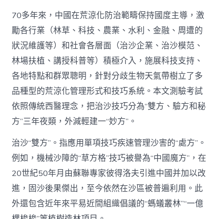
70多年來，中國在荒涼化防治範疇保持國度主導，激
勵各行業（林草、科技、農業、水利、金融、周遭的
狀況維護等）和社會各層面（治沙企業、治沙模范、
林場扶植、講授科普等）積極介入，施展科技支持、
各地特點和群眾聰明，針對分歧生物天氣帶樹立了多
品種型的荒涼化管理形式和技巧系統。本文測驗考試
依照傳統西醫理念，把治沙技巧分為“雙方、驗方和秘
方”三年夜類，外減輕建一“妙方”。
治沙“雙方”。指應用單項技巧疾速管理沙害的“處方”。
例如，機械沙障的“草方格”技巧被譽為“中國魔方”，在
20世紀50年月由蘇聯專家彼得洛夫引進中國并加以改
進，固沙後果傑出，至今依然在沙區被普遍利用。此
外還包含近年來平易近間組織倡議的“螞蟻叢林”“一億
棵梭梭”等植樹造林項目。