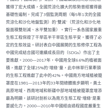
管
理：
獲得了宏大成績，全國荒涼化擴大的態勢曾經獲得最
中
基礎性遏制，完成了3個監測周期（每5年1次的全國
國
查
荒涼化和沙化地盤監測）的“雙減”（荒涼化和沙化地
包
盤面積雙削減、水平雙加重）。實行一系各國家嚴重
養
網
生態工程保證了干旱區半干旱區生態平安，獲得了必
心
定的生態效益。研討表白中國展開的生態修停工程為
得
荒
中國完成結合國可連續成長目的（SDGs）作出了主
涼
化
要進獻。2000—2017年，中國用全球6.6%的植被面
防
積，進獻了全球25%的“增綠”量，此中林草行業牽頭
治
的
的生態工程進獻了此中的42%。中國南方地域植被籠
計
罩度在1981—2013年的33年間總體進步顯明，黃土
謀
選
高原地域、西南地域和新疆中部地域植被籠罩度增添
擇
最為明顯，該研討剖析以為南方生態工程“增綠”是重
與
將
要感化力。2000—2010年中國經由過程國度嚴重生
來