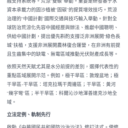
融支持系統等。荒涼“雙碳”舉動。重要是研發基于水
資本承載力的固沙植被“固碳”的提質增效技巧。荒涼
治理的“中國計劃”國際交通與技巧輸入舉動。針對全
球防治荒涼化先容中國經歷與辦法、進獻中國聰明、
供給中國計劃，提出優先斟酌支撐泛非洲展開“綠色長
城”扶植，支援非洲展開農林復合運營，在非洲有前提
且生齒集中的缺電、無電區域推動光伏財產成長等。
依照天然天賦尤其是水分前提的差別，選擇代表性的
重點區域展開示范。例如，極干旱區：敦煌盆地；極
干旱區-干旱區：塔克拉瑪干周邊區；干旱區：黃河
“幾字彎”區；半干旱區：科爾沁沙地渾善達克沙地全
域。
立法定例、軌制先行
啟動《中華國民共和國防沙治沙法》修訂法式。使修