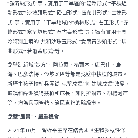
“額濟納形式”等；實用于干旱區的“臨澤形式”“平易近
勤形式”“沙坡頭形式”“磴口形式”“庫布其形式”“二連形
式”等；實用于半干旱地域的“榆林形式”“右玉形式”“赤
峰形式”“塞罕壩形式”“章古臺形式”等；還有實用于高
冷特別生境的“共和沙珠玉形式”“貴南黃沙頭形式”“瑪
曲形式”“若爾蓋形式”等。
戈壁建新城“妙方”。阿拉爾、格爾木、康巴什、烏
海、巴彥浩特、沙坡頭區等都是戈壁中扶植的城市。
新疆生孩子扶植兵團從“屯墾戍邊”向“建城戍邊”改變，
城鎮和綠洲獲得扶植和成長，如阿拉爾市、胡楊河市
等，均為兵團管轄、治區直轄的縣級市。
戈壁“風景”、嚴重機會
2021年10月，習近平主席在結合國《生物多樣性條