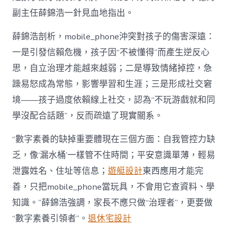
副主任薛錦浩一針見血地指出。
薛錦浩剖析，mobile_phone沖突對孩子的傷害深遠：
一是引發信賴危機，孩子因“不被懂得”而產生逆反心
思，自立治理才能越來越弱；二是導致情緒掉控，急
躁易怒成為常態，影響學習和生涯；三是形成社交窘
境——孩子過度依賴線上社交，認為“不玩游戲就和同
學沒配合話題”，反而疏遠了現實關系。
“數字素養的缺掉重要體現在三個方面：自我管控力缺
乏，像‘漏水桶’一樣管不住時間；平安意識單薄，輕易
泄露姓名、住址等信息；
遊艇設計
東西應用才能完
善，只把mobile_phone當玩具，不會用它查資料、學
知識。”薛錦浩強調，家長不應只做“治理者”，更要做
“數字素養引領者”。
退休宅設計