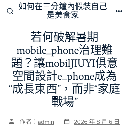
跳
如何在三分鐘內假裝自己
至
是美食家
搜
選
主
尋
單
切
要
若何破解暑期
換
內
開
關
mobile_phone治理難
容
題？讓mobilJIUYI俱意
空間設計e_phone成為
“成長東西”，而非“家庭
戰場”
發
文
作者：
admin
2026 年 8 月 6 日
表
章