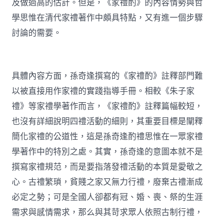
及做過高的估計。但是，《家禮酌》的內容情勢與哲
學思惟在清代家禮著作中頗具特點，又有進一個步驟
討論的需要。
具體內容方面，孫奇逢撰寫的《家禮酌》註釋部門難
以被直接用作家禮的實踐指導手冊。相較《朱子家
禮》等家禮學著作而言，《家禮酌》註釋篇幅較短，
也沒有詳細說明四禮活動的細則，其重要目標是闡釋
簡化家禮的公道性，這是孫奇逢酌禮思惟在一眾家禮
學著作中的特別之處。其實，孫奇逢的意圖本就不是
撰寫家禮規范，而是要指落發禮活動的本質是愛敬之
心。古禮繁瑣，貧賤之家又無力行禮，廢棄古禮漸成
必定之勢；可是全國人卻都有冠、婚、喪、祭的生涯
需求與感情需求，那么與其苛求眾人依照古制行禮，