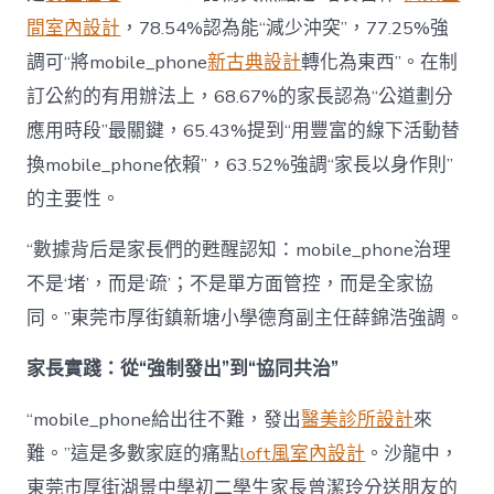
間室內設計
，78.54%認為能“減少沖突”，77.25%強
調可“將mobile_phone
新古典設計
轉化為東西”。在制
訂公約的有用辦法上，68.67%的家長認為“公道劃分
應用時段”最關鍵，65.43%提到“用豐富的線下活動替
換mobile_phone依賴”，63.52%強調“家長以身作則”
的主要性。
“數據背后是家長們的甦醒認知：mobile_phone治理
不是‘堵’，而是‘疏’；不是單方面管控，而是全家協
同。”東莞市厚街鎮新塘小學德育副主任薛錦浩強調。
家長實踐：從“強制發出”到“協同共治”
“mobile_phone給出往不難，發出
醫美診所設計
來
難。”這是多數家庭的痛點
loft風室內設計
。沙龍中，
東莞市厚街湖景中學初二學生家長曾潔玲分送朋友的