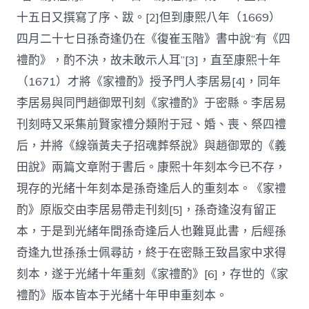
十五日又撰寫了序、跋。[2]但到康熙八年（1669）
四月二十七日孫奇逢仍在《復崔玉階》書中說“有《四
禮酌》，酌不決，故未敢示人耳”[3]，直至康熙十年
（1671）才將《家禮酌》授予門人李居易[4]，同年
李居易與同門趙御眾刊刻《家禮酌》于密縣。李居易
刊刻時又采集前賢家禮分類附于冠、婚、喪、祭四禮
后，并將《線嶺黃夫子招魂葬祭說》與趙御眾的《義
田說》兩篇文章附于書后。康熙十年刻本今已不存，
現存的光緒十年刻本是孫奇逢后人的重刻本。《家禮
酌》原版交由李居易帶走刊刻[5]，孫奇逢沒有留正
本，于是到光緒年間孫奇逢后人也難覓此書，后經孫
奇逢九世孫孫士佩尋訪，終于在密縣王致昌家中求得
刻本，遂于光緒十年重刻《家禮酌》[6]，存世的《家
禮酌》版本皆本于光緒十年甲申重刻本。