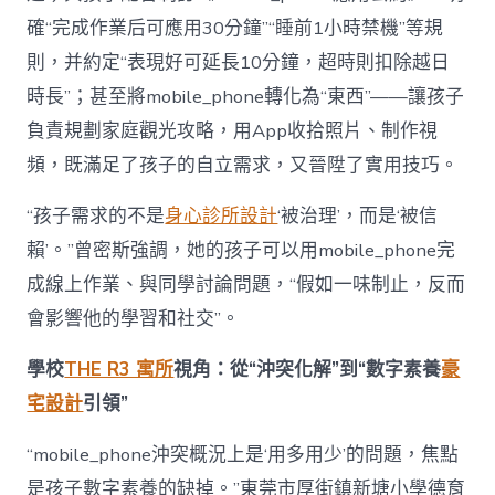
確“完成作業后可應用30分鐘”“睡前1小時禁機”等規
則，并約定“表現好可延長10分鐘，超時則扣除越日
時長”；甚至將mobile_phone轉化為“東西”——讓孩子
負責規劃家庭觀光攻略，用App收拾照片、制作視
頻，既滿足了孩子的自立需求，又晉陞了實用技巧。
“孩子需求的不是
身心診所設計
‘被治理’，而是‘被信
賴’。”曾密斯強調，她的孩子可以用mobile_phone完
成線上作業、與同學討論問題，“假如一味制止，反而
會影響他的學習和社交”。
學校
THE R3 寓所
視角：從“沖突化解”到“數字素養
豪
宅設計
引領”
“mobile_phone沖突概況上是‘用多用少’的問題，焦點
是孩子數字素養的缺掉。”東莞市厚街鎮新塘小學德育