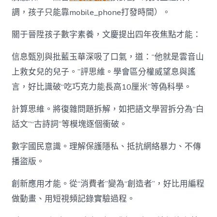
調，孩子只能靠mobile_phone打發時間）。
關于晉陞孩子數字素養，文慶提出四年夜焦點才能：
信息甄別與批藍玉華深吸了口氣，道：“他就是雲音山
上救女兒的兒子。”評思維。學會區分權威望息與謠
言，好比識破“吃巧克力能長高10厘米”等偽科學。
計算思維。將復雜問題拆解，如把語文學習拆分為“白
話文”“古詩詞”等模塊逐個衝破。
數字國民意識。理解保護隱私、抵抗網絡暴力、不傳
播盜版。
創新應用才能。從“消費者”變為“創造者”，好比用編程
做動畫、用短視頻記錄實驗過程。