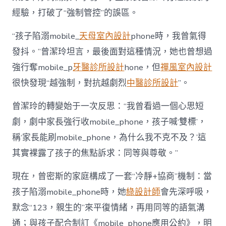
經驗，打破了“強制管控”的誤區。
“孩子陷溺mobile_
天母室內設計
phone時，我曾氣得
發抖。”曾潔玲坦言，最後面對這種情況，她也曾想過
強行奪mobile_p
牙醫診所設計
hone，但
禪風室內設計
很快發現“越強制，對抗越劇烈
中醫診所設計
”。
曾潔玲的轉變始于一次反思：“我曾看過一個心思短
劇，劇中家長強行收mobile_phone，孩子喊‘雙標’，
稱‘家長能刷mobile_phone，為什么我不克不及？’這
其實裸露了孩子的焦點訴求：同等與尊敬。”
現在，曾密斯的家庭構成了一套“冷靜+協商”機制：當
孩子陷溺mobile_phone時，她
綠設計師
會先深呼吸，
默念“123，親生的”來平復情緒，再用同等的語氣溝
通；與孩子配合制訂《mobile_phone應用公約》，明