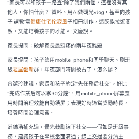
“家長可以和孩子一路查“除了我們兩個，這裡沒有其
他人，你怕什麼？”資料、用AI做觀光vlog，甚至向孩
子‘請教’電
健康住宅
侘寂風
子相冊制作，這既能拉近關
系，又能培養孩子的才能。”文慶說。
家長提問：破解家長最頭疼的兩年夜難題
家長提問：孩子總用mobile_phone和同學聊天、刷班
級
老屋翻新
群，年夜部門時間被占了，怎么辦？
曾潔玲建議，家長和孩子約定“先任務后社交”，好比
“完成作業后可以聊30分鐘”，用mobile_phone屏幕應
用時間治理效能自動鎖屏；表現好時適當獎勵時長，
培養時間治理意識。
薛錦浩補充道，優先鼓勵線下社交——假如是班級事
務，建議孩子在學校當面溝通；線上交通要分清主