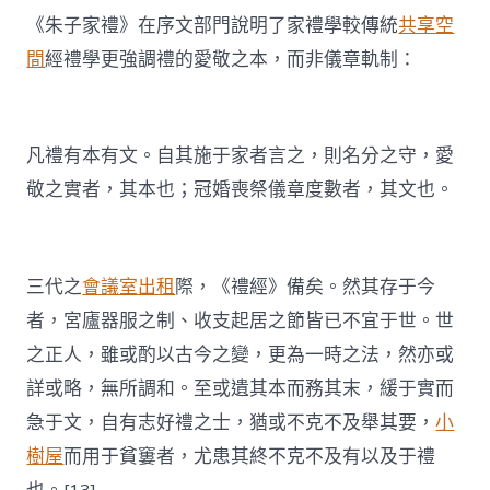
《朱子家禮》在序文部門說明了家禮學較傳統
共享空
間
經禮學更強調禮的愛敬之本，而非儀章軌制：
凡禮有本有文。自其施于家者言之，則名分之守，愛
敬之實者，其本也；冠婚喪祭儀章度數者，其文也。
三代之
會議室出租
際，《禮經》備矣。然其存于今
者，宮廬器服之制、收支起居之節皆已不宜于世。世
之正人，雖或酌以古今之變，更為一時之法，然亦或
詳或略，無所調和。至或遺其本而務其末，緩于實而
急于文，自有志好禮之士，猶或不克不及舉其要，
小
樹屋
而用于貧窶者，尤患其終不克不及有以及于禮