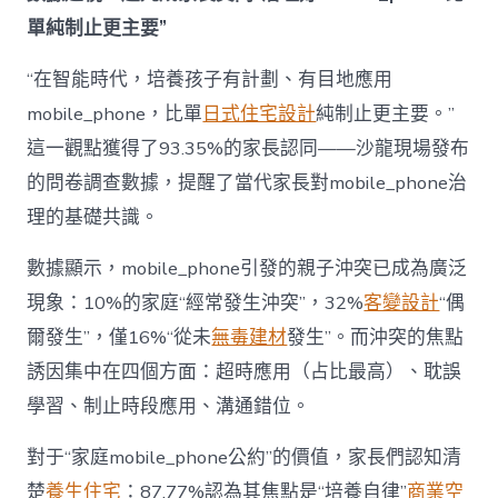
為
單純制止更主要”
“成
長
東
“在智能時代，培養孩子有計劃、有目地應用
西”，
mobile_phone，比單
日式住宅設計
純制止更主要。”
而
非
這一觀點獲得了93.35%的家長認同——沙龍現場發布
“家
的問卷調查數據，提醒了當代家長對mobile_phone治
庭
戰
理的基礎共識。
場”〉
中
數據顯示，mobile_phone引發的親子沖突已成為廣泛
現象：10%的家庭“經常發生沖突”，32%
客變設計
“偶
爾發生”，僅16%“從未
無毒建材
發生”。而沖突的焦點
誘因集中在四個方面：超時應用（占比最高）、耽誤
學習、制止時段應用、溝通錯位。
對于“家庭mobile_phone公約”的價值，家長們認知清
楚
養生住宅
：87.77%認為其焦點是“培養自律”
商業空