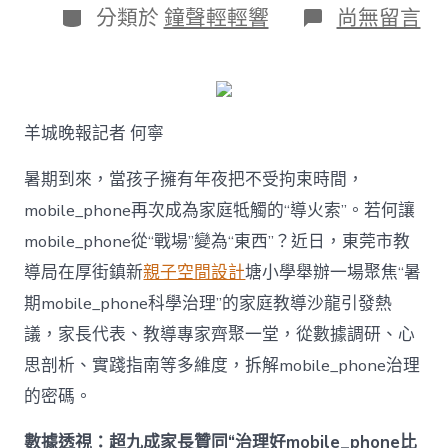
日
作
分
在
分類於
鐘聲輕輕響
尚無留言
期
者
類
〈若
何
破
解
暑
羊城晚報記者 何寧
期
mobile_ph
治
暑期到來，當孩子擁有年夜把不受拘束時間，
理
mobile_phone再次成為家庭牴觸的“導火索”。若何讓
難
題？
mobile_phone從“戰場”變為“東西”？近日，東莞市教
讓
導局在厚街鎮新
親子空間設計
塘小學舉辦一場聚焦“暑
mobilJIUYI
俱
期mobile_phone科學治理”的家庭教導沙龍引發熱
意
議，家長代表、教導專家齊聚一堂，從數據調研、心
空
間
思剖析、實踐指南等多維度，拆解mobile_phone治理
設
計
的密碼。
e_phone
成
數據透視：超九成家長贊同“治理好mobile_phone比