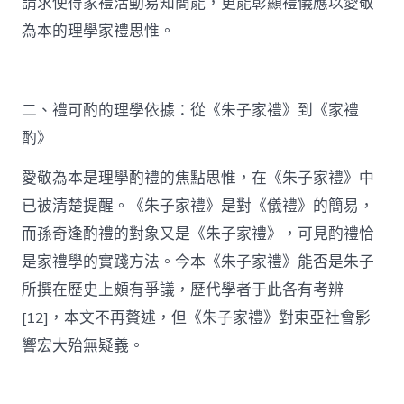
請求使得家禮活動易知簡能，更能彰顯禮儀應以愛敬
為本的理學家禮思惟。
二、禮可酌的理學依據：從《朱子家禮》到《家禮
酌》
愛敬為本是理學酌禮的焦點思惟，在《朱子家禮》中
已被清楚提醒。《朱子家禮》是對《儀禮》的簡易，
而孫奇逢酌禮的對象又是《朱子家禮》，可見酌禮恰
是家禮學的實踐方法。今本《朱子家禮》能否是朱子
所撰在歷史上頗有爭議，歷代學者于此各有考辨
[12]，本文不再贅述，但《朱子家禮》對東亞社會影
響宏大殆無疑義。