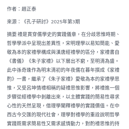
九
作者：趙正泰
宮
格
私
來源：《孔子研討》2025年第3期
密
空
摘要:禮是貫穿儒學史的實踐儀章，在分歧思惟時期、
間】
哲學學派中呈現出差異性，宋明理學以易知簡能、愛
從
簡
敬為本的家禮學構成與漢唐經禮學的區分，家禮書自
化
《書儀》《朱子家禮》以下層出不窮，至明清為盛。
禮
制
此中孫奇逢作為明末清初的年夜儒在暮年撰成《家禮
到
道
酌》一書，繼承了《朱子家禮》愛敬為本的家禮學思
理
惟，又受呂坤情禮相稱的疑禮思惟影響，將禮進一個
天
然：
步驟從經禮學中剝離出來，以主體實踐的簡易性尋求
孫
心性的天然呈現，借理學闡釋禮學的實踐價值。在中
奇
逢
西古今交匯的現代社會，理學對禮學的重詮說明哲學
酌
實踐既需求簡易性又需求感情動力，對酌禮思惟的持
禮