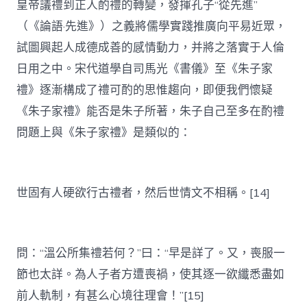
皇帝議禮到正人酌禮的轉變，發揮孔子“從先進”
（《論語·先進》）之義將儒學實踐推廣向平易近眾，
試圖興起人成德成善的感情動力，并將之落實于人倫
日用之中。宋代道學自司馬光《書儀》至《朱子家
禮》逐漸構成了禮可酌的思惟趨向，即便我們懷疑
《朱子家禮》能否是朱子所著，朱子自己至多在酌禮
問題上與《朱子家禮》是類似的：
世固有人硬欲行古禮者，然后世情文不相稱。[14]
問：“溫公所集禮若何？”曰：“早是詳了。又，喪服一
節也太詳。為人子者方遭喪禍，使其逐一欲纖悉盡如
前人軌制，有甚么心境往理會！”[15]