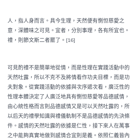
人，指人身而言。具今生理，天然便有惻怛慈愛之
意，深體味之可見。宜者，分別事理，各有所宜也。
禮，則節文斯二者罷了。[16]
可見酌禮不是簡單地從情，而是性理在實踐活動中的
天然吐露，所以不克不及將情看作功夫目標，而是功
夫對象。從實踐活動的依據與次序遞次看，廣泛性的
性理本體決定了人廣泛地具有惻怛慈愛等品德感情，
由心統性格而言則品德感情又是可以天然吐露的，所
以后天的禮學知識與禮儀軌制不是品德感情的先決條
件。感情的天然吐露的依據是仁性，接下來人在萬事
之中能夠真實地做到感情合宜則是義。依照仁義皆內