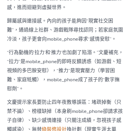
感，進而迴避到虛擬世界。
歸屬感與連接感。內向的孩子能夠因“現實社交困
難”，通過線上社群、游戲戰隊尋找認同；若家庭氛圍
冷淡，孩子更會向mobile_phone尋求“感情安慰”。
“行為動機的‘拉力’和‘推力’也加劇了陷溺。”文慶補充，
“拉力”是mobile_phone的即時反饋誘惑（如游戲、短
視頻的多巴胺安慰），“推力”是現實壓力（學習困
難、家庭牴觸），mobile_phone成了孩子的“數字撫
慰劑”。
文慶提示家長要防止四年夜教導誤區：堵疏掉衡（只
禁不論）、榜樣缺掉（本身刷mobile_phone卻請求孩
子自律）、缺少感情連接（只關注成績，忽視孩子感
觸感染）、無替
綠裝修設計
換計劃（現實生涯太單