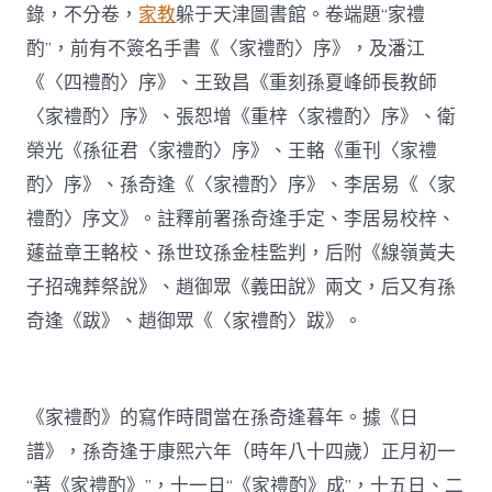
錄，不分卷，
家教
躲于天津圖書館。卷端題“家禮
酌”，前有不簽名手書《〈家禮酌〉序》，及潘江
《〈四禮酌〉序》、王致昌《重刻孫夏峰師長教師
〈家禮酌〉序》、張恕增《重梓〈家禮酌〉序》、衛
榮光《孫征君〈家禮酌〉序》、王輅《重刊〈家禮
酌〉序》、孫奇逢《〈家禮酌〉序》、李居易《〈家
禮酌〉序文》。註釋前署孫奇逢手定、李居易校梓、
蘧益章王輅校、孫世玟孫金桂監判，后附《線嶺黃夫
子招魂葬祭說》、趙御眾《義田說》兩文，后又有孫
奇逢《跋》、趙御眾《〈家禮酌〉跋》。
《家禮酌》的寫作時間當在孫奇逢暮年。據《日
譜》，孫奇逢于康熙六年（時年八十四歲）正月初一
“著《家禮酌》”，十一日“《家禮酌》成”，十五日、二