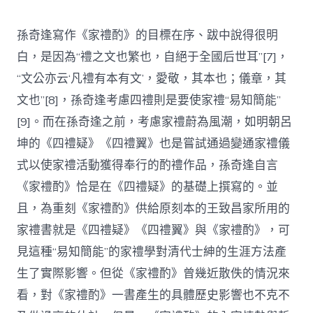
孫奇逢寫作《家禮酌》的目標在序、跋中說得很明
白，是因為“禮之文也繁也，自絕于全國后世耳”[7]，
“文公亦云‘凡禮有本有文’，愛敬，其本也；儀章，其
文也”[8]，孫奇逢考慮四禮則是要使家禮“易知簡能”
[9]。而在孫奇逢之前，考慮家禮蔚為風潮，如明朝呂
坤的《四禮疑》《四禮翼》也是嘗試通過變通家禮儀
式以使家禮活動獲得奉行的酌禮作品，孫奇逢自言
《家禮酌》恰是在《四禮疑》的基礎上撰寫的。並
且，為重刻《家禮酌》供給原刻本的王致昌家所用的
家禮書就是《四禮疑》《四禮翼》與《家禮酌》，可
見這種“易知簡能”的家禮學對清代士紳的生涯方法產
生了實際影響。但從《家禮酌》曾幾近散佚的情況來
看，對《家禮酌》一書產生的具體歷史影響也不克不