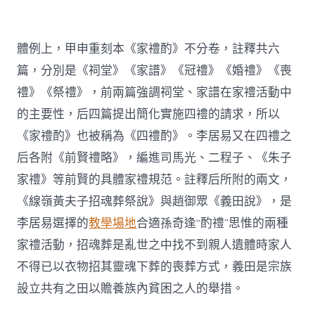
體例上，甲申重刻本《家禮酌》不分卷，註釋共六
篇，分別是《祠堂》《家譜》《冠禮》《婚禮》《喪
禮》《祭禮》，前兩篇強調祠堂、家譜在家禮活動中
的主要性，后四篇提出簡化實施四禮的請求，所以
《家禮酌》也被稱為《四禮酌》。李居易又在四禮之
后各附《前賢禮略》，編進司馬光、二程子、《朱子
家禮》等前賢的具體家禮規范。註釋后所附的兩文，
《線嶺黃夫子招魂葬祭說》與趙御眾《義田說》，是
李居易選擇的
教學場地
合適孫奇逢“酌禮”思惟的兩種
家禮活動，招魂葬是亂世之中找不到親人遺體時家人
不得已以衣物招其靈魂下葬的喪葬方式，義田是宗族
設立共有之田以贍養族內貧困之人的舉措。