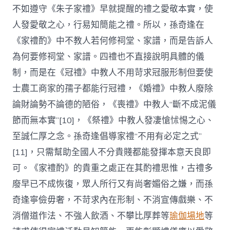
不如遵守《朱子家禮》早就提醒的禮之愛敬本實，使
人發愛敬之心，行易知簡能之禮。所以，孫奇逢在
《家禮酌》中不教人若何修祠堂、家譜，而是告訴人
為何要修祠堂、家譜。四禮也不直接說明具體的儀
制，而是在《冠禮》中教人不用苛求冠服形制但要使
士農工商家的孺子都能行冠禮，《婚禮》中教人廢除
論財論勢不論德的陋俗，《喪禮》中教人“斷不成泥儀
節而無本實”[10]，《祭禮》中教人發凄愴怵惕之心、
至誠仁厚之念。孫奇逢倡導家禮“不用有必定之式”
[11]，只需幫助全國人不分貴賤都能發揮本意天良即
可。《家禮酌》的貴重之處正在其酌禮思惟，古禮多
廢早已不成恢復，眾人所行又有尚奢媚俗之嫌，而孫
奇逢寧儉毋奢，不苛求內在形制、不消宣傳戲樂、不
消僧道作法、不強人飲酒、不攀比厚葬等
瑜伽場地
等