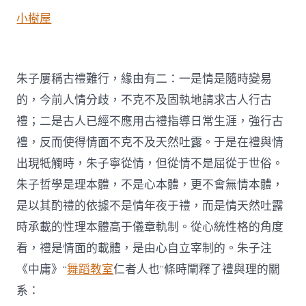
小樹屋
朱子屢稱古禮難行，緣由有二：一是情是隨時變易
的，今前人情分歧，不克不及固執地請求古人行古
禮；二是古人已經不應用古禮指導日常生涯，強行古
禮，反而使得情面不克不及天然吐露。于是在禮與情
出現牴觸時，朱子寧從情，但從情不是屈從于世俗。
朱子哲學是理本體，不是心本體，更不會無情本體，
是以其酌禮的依據不是情年夜于禮，而是情天然吐露
時承載的性理本體高于儀章軌制。從心統性格的角度
看，禮是情面的載體，是由心自立宰制的。朱子注
《中庸》“
舞蹈教室
仁者人也”條時闡釋了禮與理的關
系：