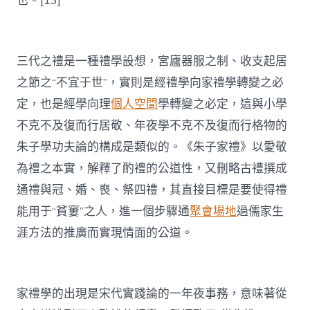
也。[13]
三代之禮是一種禮學設想，宮廬器服之制、收支起居
之節之“不宜于世”，實則是經禮學向家禮學轉變之必
定，也是經學向理
個人空間
學轉變之必定，這與小學
不克不及復而行居敬、年夜學不克不及復而行格物的
朱子學功夫論的構成是類似的。《朱子家禮》以愛敬
為禮之本實，解釋了酌禮的公道性，又刪略古禮撰成
通禮與冠、婚、喪、祭四禮，其直接目標是要使得禮
能用于“貧窶”之人，進一個步驟通
聚會場地
過儒家生
涯方法的推廣而實現情面的公道。
家禮學的出現是宋代實踐論的一年夜事務，意味著從