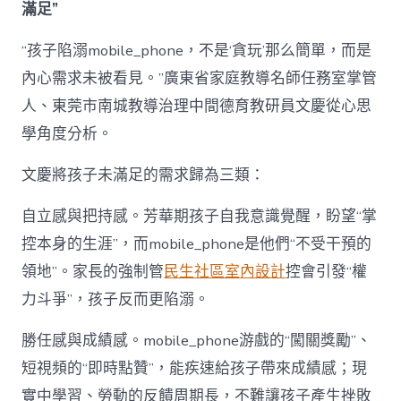
滿足”
“孩子陷溺mobile_phone，不是‘貪玩’那么簡單，而是
內心需求未被看見。”廣東省家庭教導名師任務室掌管
人、東莞市南城教導治理中間德育教研員文慶從心思
學角度分析。
文慶將孩子未滿足的需求歸為三類：
自立感與把持感。芳華期孩子自我意識覺醒，盼望“掌
控本身的生涯”，而mobile_phone是他們“不受干預的
領地”。家長的強制管
民生社區室內設計
控會引發“權
力斗爭”，孩子反而更陷溺。
勝任感與成績感。mobile_phone游戲的“闖關獎勵”、
短視頻的“即時點贊”，能疾速給孩子帶來成績感；現
實中學習、勞動的反饋周期長，不難讓孩子產生挫敗