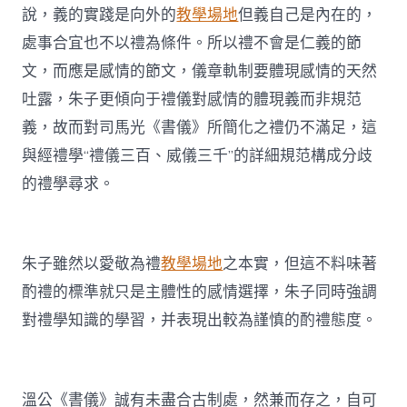
說，義的實踐是向外的
教學場地
但義自己是內在的，
處事合宜也不以禮為條件。所以禮不會是仁義的節
文，而應是感情的節文，儀章軌制要體現感情的天然
吐露，朱子更傾向于禮儀對感情的體現義而非規范
義，故而對司馬光《書儀》所簡化之禮仍不滿足，這
與經禮學“禮儀三百、威儀三千”的詳細規范構成分歧
的禮學尋求。
朱子雖然以愛敬為禮
教學場地
之本實，但這不料味著
酌禮的標準就只是主體性的感情選擇，朱子同時強調
對禮學知識的學習，并表現出較為謹慎的酌禮態度。
溫公《書儀》誠有未盡合古制處，然兼而存之，自可