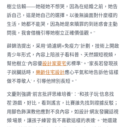
樹立信賴——她碰她不想哭，因為在結婚之前，她告
訴自己，這是她自己的選擇。以後無論面對什麼樣的
生活，她都不能哭，因為她是來贖罪的到迷惑會主動
問我，我會借機引導她樹立正確價值觀。”
薛錦浩提出，采用“過濾網+免疫力”計劃，技術上開啟
青少年形式，內容上陪孩子看科普、天然類短視頻，
幫他樹立“內容優
設計家豪宅
劣標準”。“家長若發現孩
子說臟話時，
樂齡住宅設計
應心平氣和地告訴他‘這樣
做不尊敬人’，引導他辨別長短。”
文慶則強調“前言批評思維培養”：“和孩子玩‘信息找
茬’游戲，好比，看到謠言，比賽誰先找到證據反駁；
用腳色飾演教他應對不良內容，如設計‘網友發臟話視
頻’場景，讓孩子練習‘我不喜歡這樣的表達’。”她還建