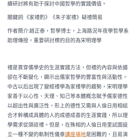
思
續研討將有助于探討中國哲學的實踐價值。
惟
研
關鍵詞:《家禮酌》《朱子家禮》疑禮簡易
討〉
中
作者簡介:趙正泰，哲學博士，上海路況年夜學哲學系
助理傳授，重要研討標的目的為宋明理學
禮是貫穿儒學史的生涯實踐方法，但禮的內容與依據
卻在不斷變化，顯示出儒家哲學的豐富性與活動性。
中古以后出現了變經禮學為家禮學的趨勢，宋明理學
家善于以心性、天理、知己等本體概念賦予儒家德性
以超出性與廣泛性，形上的德性又需與人倫日用相結
合才幹構成具體的人的成德成善的生涯實踐，所以理
學需求從頭詮禮。但是，在殊相的人倫日用里試圖設
立一種不變的軌制性儀章
講座場地
是困難的，且易演