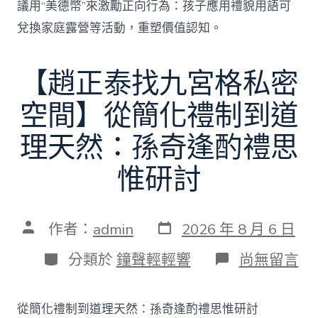
議用“美德幣”來激勵正向行為：孩子應用禮貌用語可
兌換家庭露營等活動，重塑價值認知。
【趙正泰找九宮格私密
空間】從簡化禮制到道
理天然：孫奇逢酌禮思
惟研討
發
文
作者：
admin
2026 年 8 月 6 日
表
章
日
作
分
在
分類於
鐘聲輕輕響
尚無留言
期
者
類
〈【趙
正
泰
從簡化禮制到道理天然：孫奇逢酌禮思惟研討
找