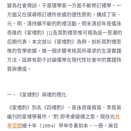
變為社會規訓，于是理學家一方面不斷修訂禮學，一
方面又在探尋修訂禮所依據的德性原則，構成了宋、
元、明、清持續不斷的酌禮活動。明末清初年夜儒孫
奇逢的《家禮酌》[1]及其酌禮思惟可視為這一思潮的
后期代表，本文就以《家禮酌》為例，剖析其酌禮思
惟的哲學依據，進一個步驟考核其所尋求的生涯實踐
方法，這將有助于討論儒學在現代性社會中的實踐特
質與價值。
一、《家禮酌》與禮的簡化
《家禮酌》別名《四禮酌》，是孫奇逢撰寫、李居易
編刊的家禮學著作，“酌”即考慮變通之意。現存光
共
享空間
緒十年（1884）甲申冬重刻本，一冊，無目