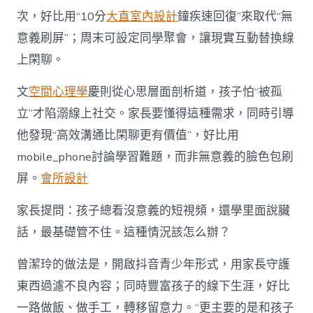
次，好比用“10分
大直室內設計
鐘疾速回復”來取代“無
意義刷屏”；周末可設定同學聚會，讓現實互動替換線
上閑聊。
文
空間心理學
慶則從心思層面剖析道，孩子怕“被孤
立”才陷溺線上社交。家長要懂得這種需求，同時引導
他發現“高效溝通比閑聊更有價值”，好比用
mobile_phone討論學習難題，而非無意義的臉色包刷
屏。
會所設計
家長提問：孩子總看沒意義的短視頻，還學里面說臟
話，最基礎管不住。這種情況該怎么辦？
曾潔玲的做法是，開啟抖音青少年形式，用家長守護
東西過濾不良內容；同時豐富孩子的線下生涯，好比
一路做飯、做手工，轉移留意力。“更主要的是和孩子