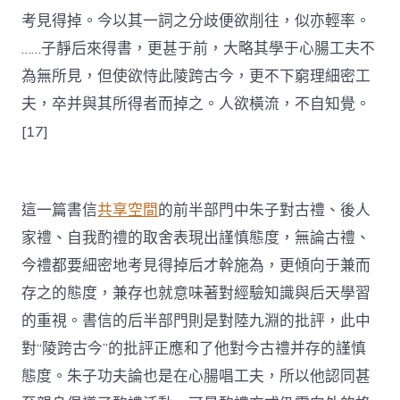
考見得掉。今以其一詞之分歧便欲削往，似亦輕率。
……子靜后來得書，更甚于前，大略其學于心腸工夫不
為無所見，但使欲恃此陵跨古今，更不下窮理細密工
夫，卒并與其所得者而掉之。人欲橫流，不自知覺。
[17]
這一篇書信
共享空間
的前半部門中朱子對古禮、後人
家禮、自我酌禮的取舍表現出謹慎態度，無論古禮、
今禮都要細密地考見得掉后才幹施為，更傾向于兼而
存之的態度，兼存也就意味著對經驗知識與后天學習
的重視。書信的后半部門則是對陸九淵的批評，此中
對“陵跨古今”的批評正應和了他對今古禮并存的謹慎
態度。朱子功夫論也是在心腸唱工夫，所以他認同甚