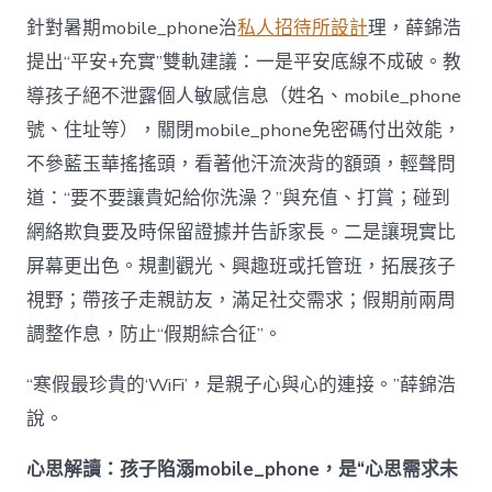
針對暑期mobile_phone治
私人招待所設計
理，薛錦浩
提出“平安+充實”雙軌建議：一是平安底線不成破。教
導孩子絕不泄露個人敏感信息（姓名、mobile_phone
號、住址等），關閉mobile_phone免密碼付出效能，
不參藍玉華搖搖頭，看著他汗流浹背的額頭，輕聲問
道：“要不要讓貴妃給你洗澡？”與充值、打賞；碰到
網絡欺負要及時保留證據并告訴家長。二是讓現實比
屏幕更出色。規劃觀光、興趣班或托管班，拓展孩子
視野；帶孩子走親訪友，滿足社交需求；假期前兩周
調整作息，防止“假期綜合征”。
“寒假最珍貴的‘WiFi’，是親子心與心的連接。”薛錦浩
說。
心思解讀：孩子陷溺mobile_phone，是“心思需求未