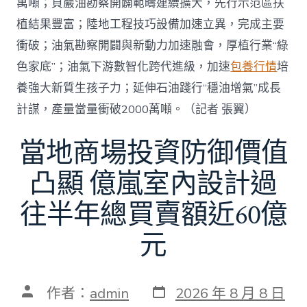
萬噸；頁巖油勘察開闢範疇連續擴大，先行示范區扶
植結果豐富；陸地工程技巧設備加速立異，完成主要
衝破；油氣勘察開闢與新動力加速融會，厚植行業“綠
色家底”；油氣下游數智化跨代進級，加速
包養行情
培
養強大新質生孩子力；延伸石油踐行“穩油增氣”成長
計謀，產量當量衝破2000萬噸。（記者 張翼）
當地商場投資防御價值
凸顯 億嵐室內設計過
往半年總買賣額近60億
元
發
文
作者：
admin
2026 年 8 月 8 日
表
章