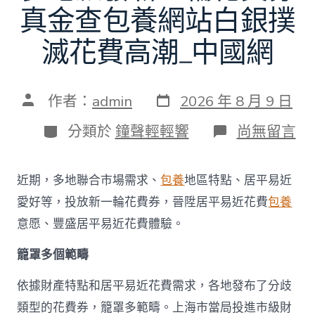
真金查包養網站白銀撲
滅花費高潮_中國網
發
文
作者：
admin
2026 年 8 月 9 日
表
章
日
作
分
在
分類於
鐘聲輕輕響
尚無留言
期
者
類
〈多
地
派
近期，多地聯合市場需求、
包養
地區特點、居平易近
發
新
愛好等，投放新一輪花費券，晉陞居平易近花費
包養
一
意愿、豐盛居平易近花費體驗。
輪
花
籠罩多個範疇
費
券
真
依據財產特點和居平易近花費需求，各地發布了分歧
金
類型的花費券，籠罩多範疇。上海市當局投進市級財
查