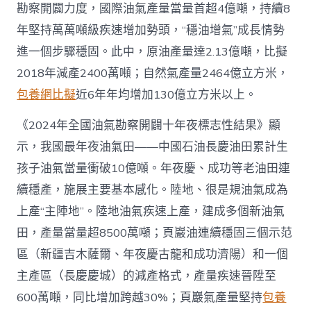
勘察開闢力度，國際油氣產量當量首超4億噸，持續8
查
包
年堅持萬萬噸級疾速增加勢頭，“穩油增氣”成長情勢
養
進一個步驟穩固。此中，原油產量達2.13億噸，比擬
app
產
2018年減產2400萬噸；自然氣產量2464億立方米，
量
包養網比擬
近6年年均增加130億立方米以上。
當
量
首
《2024年全國油氣勘察開闢十年夜標志性結果》顯
超
示，我國最年夜油氣田——中國石油長慶油田累計生
4
億
孩子油氣當量衝破10億噸。年夜慶、成功等老油田連
噸
續穩產，施展主要基本感化。陸地、很是規油氣成為
_
中
上產“主陣地”。陸地油氣疾速上產，建成多個新油氣
國
田，產量當量超8500萬噸；頁巖油連續穩固三個示范
網〉
中
區（新疆吉木薩爾、年夜慶古龍和成功濟陽）和一個
主產區（長慶慶城）的減產格式，產量疾速晉陞至
600萬噸，同比增加跨越30%；頁巖氣產量堅持
包養