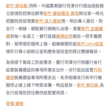
新竹 肺功能
同時，中國農業銀行菏澤分行經由過程樹
立疫情防控微信群等
新竹 健檢報告 異常
辦法第一時光
把握防控疫情實
新竹 成人健檢
情，明白專人擔任，對
支行、條線、網點實行網格化治理，落實
新竹 出國備
藥
到每一名員工，實行疫諜
康德診所
報告一把手義務
制，發明情形隨時上報，組織展開防疫
新竹 HPV疫苗
情形引導小組辦公室和應急值班室的逐日雙線報送。
為保證下層員工防疫需求，農行菏澤分行除履行省行
設置裝備擺設的專項所需支出外，另行追加設置
竹科
健檢
裝備擺設專項所需支出，有序組織支行和市行機
關停止線上線下物質采購、物品發放，
新竹 肺功能
為
全行疫情防控任務供給堅實保證。
安慎 健檢