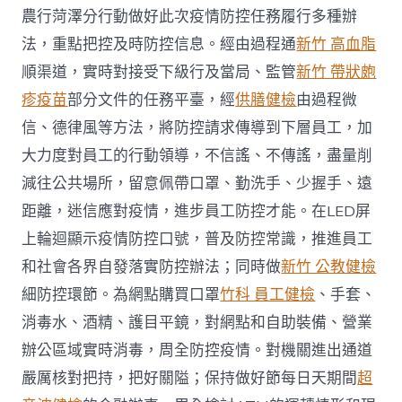
農行菏澤分行動做好此次疫情防控任務履行多種辦
法，重點把控及時防控信息。經由過程通
新竹 高血脂
順渠道，實時對接受下級行及當局、監管
新竹 帶狀皰
疹疫苗
部分文件的任務平臺，經
供膳健檢
由過程微
信、德律風等方法，將防控請求傳導到下層員工，加
大力度對員工的行動領導，不信謠、不傳謠，盡量削
減往公共場所，留意佩帶口罩、勤洗手、少握手、遠
距離，迷信應對疫情，進步員工防控才能。在LED屏
上輪迴顯示疫情防控口號，普及防控常識，推進員工
和社會各界自發落實防控辦法；同時做
新竹 公教健檢
細防控環節。為網點購買口罩
竹科 員工健檢
、手套、
消毒水、酒精、護目平鏡，對網點和自助裝備、營業
辦公區域實時消毒，周全防控疫情。對機關進出通道
嚴厲核對把持，把好關隘；保持做好節每日天期間
超