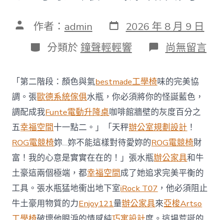
發
文
作者：
admin
2026 年 8 月 9 日
表
章
日
作
分
在
分類於
鐘聲輕輕響
尚無留言
期
者
類
〈澳
億
嵐
「第二階段：顏色與氣
bestmade工學椅
味的完美協
系
統
調。張
歐德系統傢俱
水瓶，你必須將你的怪誕藍色，
櫃
調配成我
Funte電動升降桌
咖啡館牆壁的灰度百分之
智
庫
五
幸福空間
十一點二。」「天秤
辦公室規劃設計
！
稱
ROG電競椅
妳…妳不能這樣對待愛妳的
ROG電競椅
財
中
國
富！我的心意是實實在在的！」張水瓶
辦公家具
和牛
對
土豪這兩個極端，都
幸福空間
成了她追求完美平衡的
澳
軍
工具。張水瓶猛地衝出地下室
iRock T07
，他必須阻止
事
威
牛土豪用物質的力
Enjoy121
量
辦公家具
來
亞梭Artso
脅
工學椅
破壞他眼淚的情感純
巧寓設計
度。這場荒誕的