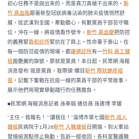
初心任務不是說出來的，而是真刀真槍干出來的，
新
重
我
竹 高血脂
跟著新型冠狀病毒沾染的肺炎疫情悄然舒
是
展，從武漢到全國，牽動聽心，有數黨員干部苦守職
黨
員
位，沖在一線，將疫情看作號令，
新竹 高血壓
把防控
·
我
的義務緊
森和診所
緊抗在了肩上。性命重于泰山，在
帶
每一個防范疫情的現場，都
康德診所
有一
竹科 員工健
頭〉
中
檢
面艷麗的旗號，那就是黨員！本日起，民眾網·海報
消息發布“我是黨員，我帶頭”欄目
新竹 帶狀皰疹疫
苗
，記載下奮戰在抗疫一線的黨員干部的平常故事，
展示他們用現實舉動踐行的任務擔負。
■民眾網·海報消息記者 孫奉娟 通信員 孫建博 李媛
“主任，我報名！”“讓我往！”淄博市第七國
新竹 成人
健檢
民病院于1月28
新竹 入職健檢
日開端，到火車站
發燒檢測點停止執勤，告訴一經收回，各科室醫護職