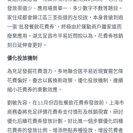
發放渠道少、應用場景單一、多少數字不敷等題目。
家住成都會錦江區三圣街道的左佼說，本身曾搶到過
一張“批發餐飲花費券”，終極由於運動商戶離家遠而
廢棄應用。湖北宜昌市平易近閆姣以為，花費券核銷
刻日延伸會更好。
優化投放機制
為充足發掘花費潛力，多地聯合居平易近現實需乞降
花費偏好，疊合以舊換新政策，優化投放機制，連續
縮小花費券的乘數效應。
劉敏先容，在11月份四批餐飲花費券發放前，上海市
商務委將充足評價花費券支付情形及核銷現實，研討
優化后續花費券發放計劃，好比進一個步驟優化四種
花費券的發放比例、增添熱點券種投放、增設花費者