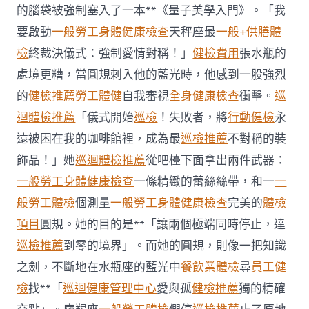
約
的腦袋被強制塞入了一本**《量子美學入門》。「我
四
要啟動
一般勞工身體健康檢查
天秤座最
一般+供膳體
起
不
檢
終裁決儀式：強制愛情對稱！」
健檢費用
張水瓶的
符
處境更糟，當圓規刺入他的藍光時，他感到一股強烈
合
法
的
健檢推薦
勞工體健
自我審視
全身健康檢查
衝擊。
巡
令
迴體檢推薦
「儀式開始
巡檢
！失敗者，將
行動健檢
永
牙
秀
遠被困在我的咖啡館裡，成為最
巡檢推薦
不對稱的裝
傳
醫
飾品！」她
巡迴體檢推薦
從吧檯下面拿出兩件武器：
院
一般勞工身體健康檢查
一條精緻的蕾絲絲帶，和一
一
勞
檢
般勞工體檢
個測量
一般勞工身體健康檢查
完美的
體檢
科
項目
圓規。她的目的是**「讓兩個極端同時停止，達
服
務
巡檢推薦
到零的境界」。而她的圓規，則像一把知識
當
之劍，不斷地在水瓶座的藍光中
餐飲業體檢
尋
員工健
局
吁
檢
找**「
巡迴健康管理中心
愛與孤
健檢推薦
獨的精確
消