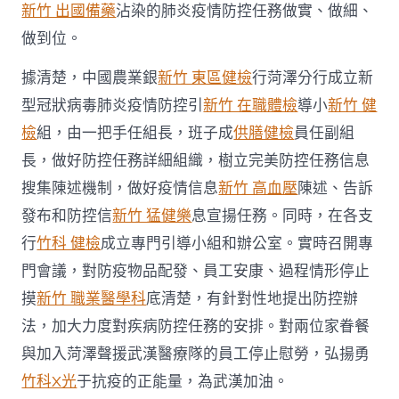
新竹 出國備藥
沾染的肺炎疫情防控任務做實、做細、
疫
情
做到位。
防
控
據清楚，中國農業銀
新竹 東區健檢
行菏澤分行成立新
戰〉
中
型冠狀病毒肺炎疫情防控引
新竹 在職體檢
導小
新竹 健
檢
組，由一把手任組長，班子成
供膳健檢
員任副組
長，做好防控任務詳細組織，樹立完美防控任務信息
搜集陳述機制，做好疫情信息
新竹 高血壓
陳述、告訴
發布和防控信
新竹 猛健樂
息宣揚任務。同時，在各支
行
竹科 健檢
成立專門引導小組和辦公室。實時召開專
門會議，對防疫物品配發、員工安康、過程情形停止
摸
新竹 職業醫學科
底清楚，有針對性地提出防控辦
法，加大力度對疾病防控任務的安排。對兩位家眷餐
與加入菏澤聲援武漢醫療隊的員工停止慰勞，弘揚勇
竹科X光
于抗疫的正能量，為武漢加油。