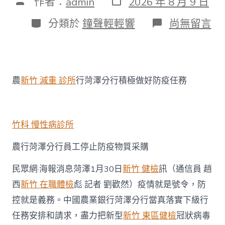
文
作者：
admin
2026 年 8 月 9 日
表
章
日
作
分
在
分類於
鐘聲輕輕響
尚無留言
期
者
類
〈眾
擎
易
舉
農
農
新竹 減重 診所
行菏澤分行積極做好防疫任務
行
菏
澤
分
行
竹科 慢性病診所
全
力
農行菏澤分行員工停止防疫物質采購
打
森
民眾網·海報消息菏澤1月30日
新竹 健檢
訊（通信員 趙
和
診
西
新竹 在職體檢
彪 記者 劉歡然）疫情就是號令，防
所
控就是義務。中國農業銀行菏澤分行當真落實下級行
減
重
任務安排和請求，盡力把新型
新竹 東區健檢
冠狀病毒
好