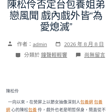
陳松伶否定台包養姐弟
戀風聞 戲內戲外皆“為
愛熄滅”
發
文
作者：
admin
2026 年 8 月 8 日
表
章
日
作
分
在
分類於
鐘聲輕輕響
尚無留言
期
者
類
〈陳
松
伶
否
定
台
包
陳松伶
養
姐
一向以來，在熒屏上以節女抽像深刻人
包養網
包養
弟
戀
網
心的陳松
包養
伶，戲外也老是明哲保身，簡直從不