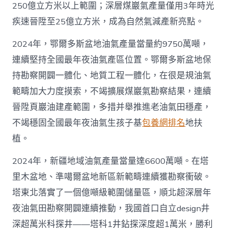
250億立方米以上範圍；深層煤巖氣產量僅用3年時光
疾速晉陞至25億立方米，成為自然氣減產新亮點。
2024年，鄂爾多斯盆地油氣產量當量約9750萬噸，
連續堅持全國最年夜油氣產區位置。鄂爾多斯盆地保
持勘察開闢一體化、地質工程一體化，在很是規油氣
範疇加大力度摸索，不竭擴展煤巖氣勘察結果，連續
晉陞頁巖油建產範圍，多措并舉推進老油氣田穩產，
不竭穩固全國最年夜油氣生孩子基
包養網排名
地扶
植。
2024年，新疆地域油氣產量當量達6600萬噸。在塔
里木盆地、準噶爾盆地新區新範疇連續獲勘察衝破。
塔東北落實了一個億噸級範圍儲量區，順北超深層年
夜油氣田勘察開闢連續推動，我國首口自立design井
深超萬米科探井——塔科1井鉆探深度超1萬米，勝利