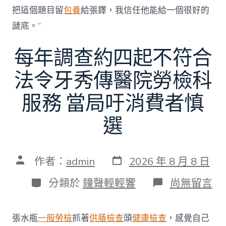
把這個題目留
包養
給張鐸，我信任他能給一個很好的
謎底。”
每年調查約四起不符合
法令牙秀傳醫院勞檢科
服務 當局吁消費者慎
選
發
文
作者：
admin
2026 年 8 月 8 日
表
章
日
作
分
在
分類於
鐘聲輕輕響
尚無留言
期
者
類
〈每
年
調
張水瓶
一般勞檢
抓著
供膳檢查
頭
健康檢查
，感覺自己
查