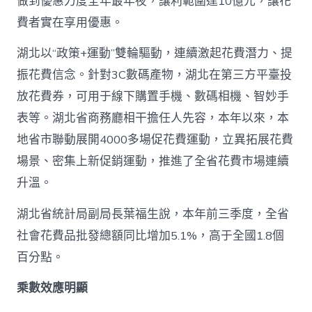
做到優惠力度全年最年夜，讓利範圍達10億元，讓花
費者實在享用優惠。
湖北以“政策+運動”雙輪驅動，連續激起花費潛力、提
振花費信念。針對3C數碼產物，湖北在第三方平臺投
放花費券，可用于線下購置手機、數碼相機、智妙手
表等。湖北省商務廳相干擔任人先容，本年以來，本
地省市聯動展開4000多場促花費運動，立異拓展花費
場景、密集上新促銷運動，推進了全省花費市場連續
升溫。
湖北省統計局副局長葉福生說，本年前三季度，全省
社會花費品批發總額同比增加5.1%，高于全國1.8個
百分點。
乘數效應明顯