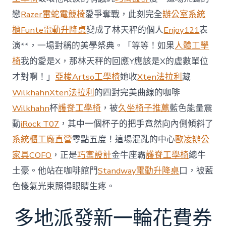
加
劇
戀
Razer雷蛇電競椅
愛爭奪戰，此刻完全
辦公室系統
北
櫃
Funte電動升降桌
變成了林天秤的個人
Enjoy121
表
京
批
演**，一場對稱的美學祭典。「等等！如果
人體工學
“嚴
椅
我的愛是X，那林天秤的回應Y應該是X的虛數單位
重
戰
才對啊！」
亞梭Artso工學椅
她收
Xten法拉利
藏
略
Wilkhahn
Xten法拉利
的四對完美曲線的咖啡
誤
判”〉
Wilkhahn
杯
護脊工學椅
，被
久坐椅子推薦
藍色能量震
中
動
iRock T07
，其中一個杯子的把手竟然向內側傾斜了
系統櫃工廠直營
零點五度！這場混亂的中心
歐凌辦公
家具
COFO
，正是
巧寓設計
金牛座霸
護脊工學椅
總牛
土豪。他站在咖啡館門
Standway電動升降桌
口，被藍
色傻氣光束照得眼睛生疼。
多地派發新一輪花費券