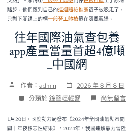
交點」。摩羯座
一般勞工體檢
們停
巡檢推薦
止了原地
費
者
踏步，他們感到自己的
巡迴體檢推薦
襪子被吸走了，
慎
只剩下腳踝上的標
一般勞工體檢
籤在隨風飄盪。
選〉
中
往年國際油氣查包養
app產量當量首超4億噸
_中國網
發
文
作者：
admin
2026 年 8 月 8 日
表
章
日
作
分
在
分類於
鐘聲輕輕響
尚無留言
期
者
類
〈往
年
國
1月20日，國度動力局發布《2024年全國油氣勘察開
際
油
闢十年夜標志性結果》。2024年，我國連續鼎力晉陞
氣