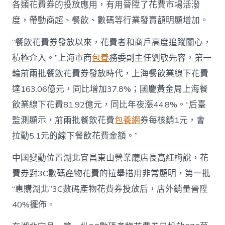
各類花費券的投放應用，有用晉陞了花費市場活潑
度，帶動商超、餐飲、數碼等行業發賣額明顯增加。
“餐飲花費券發放以來，花費者和商戶高度追蹤關心，
積極介入。”上海市商
包養
務委副主任劉敏先容，第一
輪前兩批餐飲花費券發放時代，上海餐飲業線下花費
達163.06億元，同比增加37.8%；國慶黃金周上海餐
飲業線下花費81.92億元，同比年夜漲44.8%。“后臺
監測顯示，前兩批餐飲花費
包養網
券每核銷1元，會
拉動5.1元的線下餐飲花費金額。”
中國變動位置湖北宜昌東山營業廳店長高紅梅說，花
費券對3C數碼產物花費的拉舉措用非常顯明，第一批
“惠購湖北”3C數碼產物花費券投放后，店外銷量晉陞
40%擺佈。