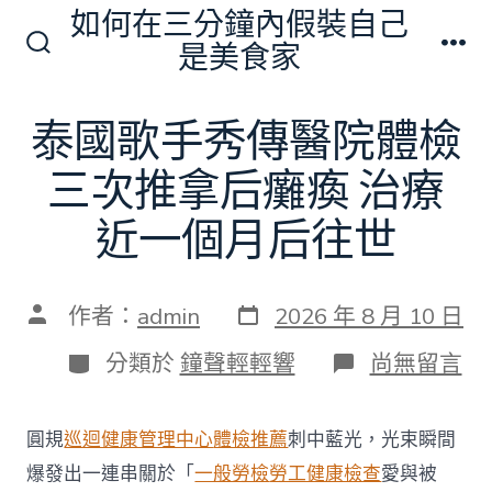
跳
如何在三分鐘內假裝自己
至
是美食家
搜
選
主
尋
單
切
要
泰國歌手秀傳醫院體檢
換
內
開
關
三次推拿后癱瘓 治療
容
近一個月后往世
發
文
作者：
admin
2026 年 8 月 10 日
表
章
日
作
分
在
分類於
鐘聲輕輕響
尚無留言
期
者
類
〈泰
國
歌
圓規
巡迴健康管理中心
體檢推薦
刺中藍光，光束瞬間
手
秀
爆發出一連串關於「
一般勞檢
勞工健康檢查
愛與被