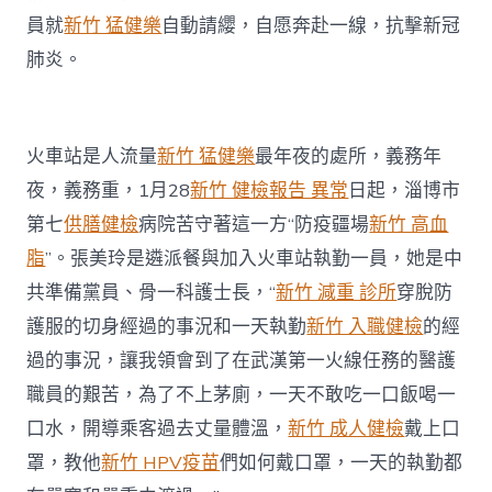
員就
新竹 猛健樂
自動請纓，自愿奔赴一線，抗擊新冠
肺炎。
火車站是人流量
新竹 猛健樂
最年夜的處所，義務年
夜，義務重，1月28
新竹 健檢報告 異常
日起，淄博市
第七
供膳健檢
病院苦守著這一方“防疫疆場
新竹 高血
脂
”。張美玲是遴派餐與加入火車站執勤一員，她是中
共準備黨員、骨一科護士長，“
新竹 減重 診所
穿脫防
護服的切身經過的事況和一天執勤
新竹 入職健檢
的經
過的事況，讓我領會到了在武漢第一火線任務的醫護
職員的艱苦，為了不上茅廁，一天不敢吃一口飯喝一
口水，開導乘客過去丈量體溫，
新竹 成人健檢
戴上口
罩，教他
新竹 HPV疫苗
們如何戴口罩，一天的執勤都