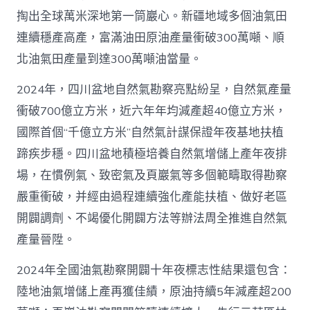
掏出全球萬米深地第一筒巖心。新疆地域多個油氣田
連續穩產高產，富滿油田原油產量衝破300萬噸、順
北油氣田產量到達300萬噸油當量。
2024年，四川盆地自然氣勘察亮點紛呈，自然氣產量
衝破700億立方米，近六年年均減產超40億立方米，
國際首個“千億立方米”自然氣計謀保證年夜基地扶植
蹄疾步穩。四川盆地積極培養自然氣增儲上產年夜排
場，在慣例氣、致密氣及頁巖氣等多個範疇取得勘察
嚴重衝破，并經由過程連續強化產能扶植、做好老區
開闢調劑、不竭優化開闢方法等辦法周全推進自然氣
產量晉陞。
2024年全國油氣勘察開闢十年夜標志性結果還包含：
陸地油氣增儲上產再獲佳績，原油持續5年減產超200