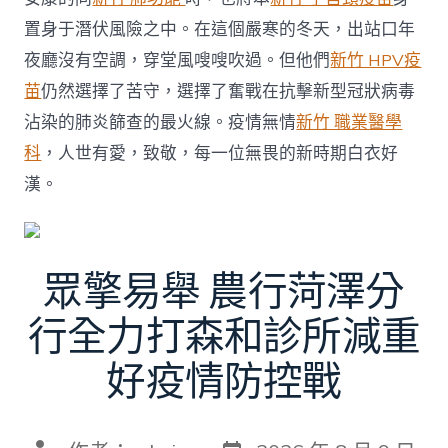
置身于潛伏風險之中。在這個嚴寒的冬天，出站口年
夜廳沒有空調，穿堂風嗖嗖吹過。但他們
新竹 HPV疫
苗
仍然選擇了苦守，選擇了奮戰在抗擊新型冠狀病毒
沾染的肺炎篩查的最火線。疫情無情
新竹 職業醫學
科
，人世有愛，致敬，每一位無畏的新時期白衣好
漢。
眾擎易舉 農行菏澤分
行全力打森和診所減重
好疫情防控戰
發