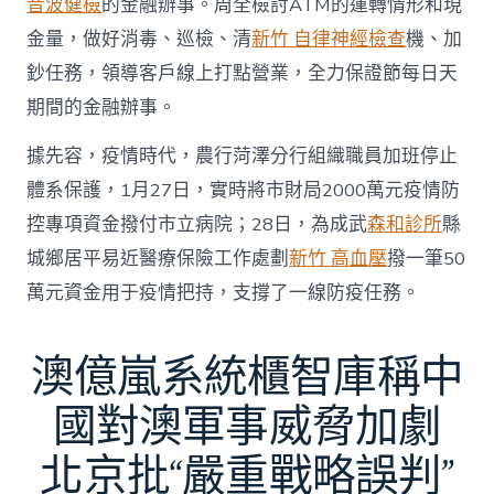
音波健檢
的金融辦事。周全檢討ATM的運轉情形和現
金量，做好消毒、巡檢、清
新竹 自律神經檢查
機、加
鈔任務，領導客戶線上打點營業，全力保證節每日天
期間的金融辦事。
據先容，疫情時代，農行菏澤分行組織職員加班停止
體系保護，1月27日，實時將市財局2000萬元疫情防
控專項資金撥付市立病院；28日，為成武
森和診所
縣
城鄉居平易近醫療保險工作處劃
新竹 高血壓
撥一筆50
萬元資金用于疫情把持，支撐了一線防疫任務。
澳億嵐系統櫃智庫稱中
國對澳軍事威脅加劇
北京批“嚴重戰略誤判”