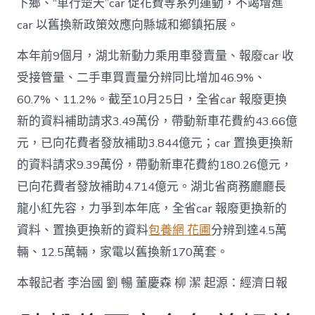
下鄉、“車行楚天”car 促花費等系列運動，不竭增進
car 以舊換新政策效應向縣城和鄉鎮拓展。
本年前9個月，湖北新動力乘用車發賣量、報廢car 收
受接管量、二手車買賣量分辨同比增加46.9%、
60.7%、11.2%。截至10月25日，全省car 報廢更換
新的資料補助請求3.49萬份，帶動新車花費約43.66億
元，已向花費者發放補助3.844億元；car 置換更換新
的資料請求9.39萬份，帶動新車花費約180.26億元，
已向花費者發放補助4.714億元。湖北省商務廳廳長
龍小紅先容，力爭到本年底，全省car 報廢更換新的
資料、置換更換新的資料
包養網 花圃
分辨到達4.5萬
輛、12.5萬輛，家電以舊換新170萬套。
本報記者 李治國 劉 暢 董慶森 柳 潔 起源：經濟日報