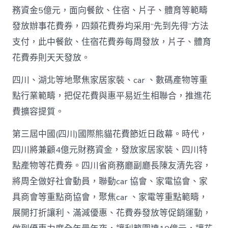
包
務資金5億元，面向餐飲、住宿、片子、體育等範疇
養
發放辦事花費券，四類花費券均采用“先到先得”方法
網
站
支付，此中餐飲、住宿花費券每周發放，片子、體育
白
花費券則天天發放。
銀
撲
滅
四川、湖北等地聚焦家居家裝、car 、數碼產物等重
花
點行業範疇，把促花費與惠平易近生相聯合，推進花
費
高
費擴容提質。
潮
_
第三屆中國(四川)國際熊貓花費節近日啟幕。時代，
中
四川將兼顧4億元財務資金，發放家居家裝、四川特
國
網〉
點產物等花費券。四川省商務廳副廳長陳友清先容，
中
將周全做好社會動員，聯動car 協會、家電協會、家
具商會等重點商協會，聚焦car 、家電等重點範疇，
展開打折讓利、滿減優惠、花費券發放等促銷運動，