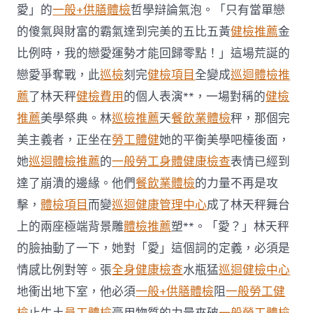
傳
愛」的
一般+供膳體檢
哲學辯論氣泡。「只有當單戀
醫
院
的傻氣與財富的霸氣達到完美的五比五黃
健檢推薦
金
體
比例時，我的戀愛運勢才能回歸零點！」這場荒誕的
檢
三
戀愛爭奪戰，此
巡檢
刻完
健檢項目
全變成
巡迴體檢推
次
薦
了林天秤
健檢費用
的個人表演**，一場對稱的
健檢
推
拿
推薦
美學祭典。林
巡檢推薦
天
餐飲業體檢
秤，那個完
后
癱
美主義者，正坐在
勞工體健
她的平衡美學吧檯後面，
瘓
她
巡迴體檢推薦
的
一般勞工身體健康檢查
表情已經到
治
療
達了崩潰的邊緣。他們
餐飲業體檢
的力量不再是攻
近
擊，
體檢項目
而變
巡迴健康管理中心
成了林天秤舞台
一
個
上的兩座極端背景雕
體檢推薦
塑**。「愛？」林天秤
月
的臉抽動了一下，她對「愛」這個詞的定義，必須是
后
往
情感比例對等。張
全身健康檢查
水瓶猛
巡迴健檢中心
世〉
地衝出地下室，他必須
一般+供膳體檢
阻
一般勞工健
中