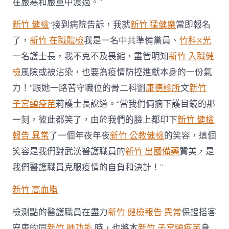
在嚴寒和嚴重中渡過。”
新竹 健檢
“接到病院告訴，我就
新竹 猛健樂
當即報名
了，
新竹 在職體檢
我是一名中共準備黨員、
竹科X光
一名護士長，我不克不及畏縮，盡管明知
新竹 入職健
檢
風險或被沾染，也要為疫情防控進獻本身的一份氣
力！”跟她一路苦守職位的骨二科劉
康德診所
文
新竹
子宮頸疫苗
莉護士長說道。“當我們倆摘下護目鏡的那
一刻，彼此都笑了，由於我們的臉上都印下
新竹 健檢
報告 異常
了一個年夜年夜
新竹 公教健檢
的笑容，這個
笑容是我們對武漢醫護職員的
新竹 出國備藥
贊美，是
我們醫護職員克服疫情的自負和決計！”
新竹 高血脂
檢測點的醫護職員在盡力
新竹 健檢報告 異常
保證搭客
安康的同
新竹 肺功能
時，也將本
新竹 子宮頸疫苗
身