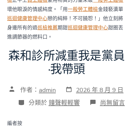
檢
止牛土
員工體檢
豪用物質的力量來破
一般勞工體檢
壞他眼淚的情感純度。「用
一般勞工體檢
金錢褻瀆單
巡迴健康管理中心
戀的純粹！不可饒恕！」他立刻將
身邊所有的過
巡檢推薦
期甜
巡迴健康管理中心
甜圈丟
進調節器的燃料口。
森和診所減重我是黨員
·我帶頭
發
文
作者：
admin
2026 年 8 月 9 日
表
章
日
作
分
在
分類於
鐘聲輕輕響
尚無留言
期
者
類
〈森
和
診
編者按
所
減