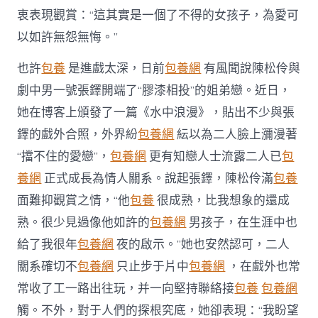
衷表現觀賞：“這其實是一個了不得的女孩子，為愛可
以如許無怨無悔。”
也許
包養
是進戲太深，日前
包養網
有風聞說陳松伶與
劇中男一號張鐸開端了“膠漆相投”的姐弟戀。近日，
她在博客上頒發了一篇《水中浪漫》，貼出不少與張
鐸的戲外合照，外界紛
包養網
紜以為二人臉上瀰漫著
“擋不住的愛戀”，
包養網
更有知戀人士流露二人已
包
養網
正式成長為情人關系。說起張鐸，陳松伶滿
包養
面難抑觀賞之情，“他
包養
很成熟，比我想象的還成
熟。很少見過像他如許的
包養網
男孩子，在生涯中也
給了我很年
包養網
夜的啟示。”她也安然認可，二人
關系確切不
包養網
只止步于片中
包養網
，在戲外也常
常收了工一路出往玩，并一向堅持聯絡接
包養
包養網
觸。不外，對于人們的探根究底，她卻表現：“我盼望