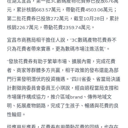
在湖北宜昌，第一批3C數碼產物花費券已投放676萬
元，累計核銷663.57萬元，帶動花費4503.06萬元；
第二批花費券已投放272萬元，截至10月28日，累計
核銷226.7萬元，帶動花費2359.74萬元。
宜昌市商務局相干擔任人說，“3C數碼產物花費券不
只為花費者帶來實惠，更為數碼市場注進活氣”。
“發放花費券有助于繁華市場、擴展內需，完成花費
者、商家等群體多方共贏，相干政策的發布還能為部
門行業發明潛伏的投資機遇。”四川省委、省當局決議
計劃徵詢委員會委員王小琪說，經由過程當局支撐和
市場運作構成協力，推介區域brand、傳佈地域文
明、拓展產物銷路，完成了生孩子、暢通與花費的良
性輪迴。
從應用反應看，花費券有用帶動花費的同時，也存在