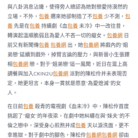
風
與八卦消息沾邊，使得旁人總認為她對戀愛持漠然的
聞
戲
立場。不外，
包養
邇來她卻制造了不
包養
少不測，
包
內
養
先是在
包養
持續劇《血
包養
未冷》中一改往昔，
戲
外
轉演起溫順脆弱且為愛人不吝一切的癡女。
包養網
日
皆
前又有新聞傳
包養
包養網
出，她
包養網
將戲內的“姐
“為
愛
弟戀”延續到戲外，掉臂言論的壓力，與新晉小生張鐸
熄
滅”〉
相
包養網
戀。對于“姐弟戀”這一風聞，近日在滬上高
中
調餐與加入CKIN2U
包養網
派對的陳松伶并未表現否
定，她更坦言，本身一貫就是愿意“為愛熄滅”的女
人。
在日前
包養
殺青的電視劇《血未冷》中，陳松伶首度
挑起了“癡女”的年夜梁，在劇中她糾纏在與“妹夫”的不
倫之戀中，深受身心煎熬并成
包養
天以淚洗面，更不
幸進獄。對于劇中的腳色，陳松伶
包養網
包養網
卻由