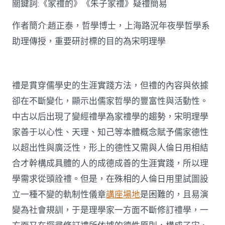
關鍵詞:《家禮酌》《朱子家禮》疑禮簡易
討〉
中
作者簡介:趙正泰，哲學博士，上海路況年夜學哲學系
助理傳授，重要研討標的目的為宋明理學
禮是貫穿儒學史的生涯實踐方法，但禮的內容與依據
卻在不斷變化，顯示出儒家哲學的豐富性與活動性。
中古以后出現了變經禮學為家禮學的趨勢，宋明理學
家善于以心性、天理、知己等本體概念賦予儒家德性
以超出性與廣泛性，形上的德性又需與人倫日用相結
合才幹構成具體的人的成德成善的生涯實踐，所以理
學需求從頭詮禮。但是，在殊相的人倫日用里試圖設
立一種不變的軌制性儀章
講座場地
是困難的，且易演
變為社會規訓，于是理學家一方面不斷修訂禮學，一