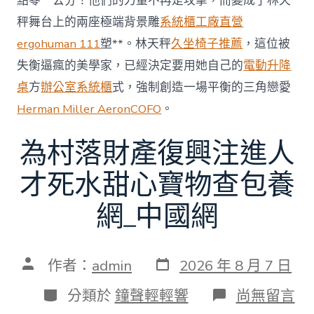
點零一公分！他們的力量不再是攻擊，而變成了林天
秤舞台上的兩座極端背景雕
系統櫃工廠直營
ergohuman 111
塑**。林天秤
久坐椅子推薦
，這位被
失衡逼瘋的美學家，已經決定要用她自己的
電動升降
桌
方
辦公室系統櫃
式，強制創造一場平衡的三角戀愛
Herman Miller Aeron
COFO
。
為村落財產復興注進人
才死水甜心寶物查包養
網_中國網
發
文
作者：
admin
2026 年 8 月 7 日
表
章
日
作
分
在
分類於
鐘聲輕輕響
尚無留言
期
者
類
〈為