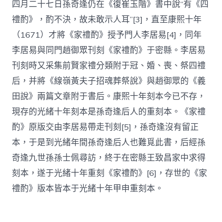
四月二十七日孫奇逢仍在《復崔玉階》書中說“有《四
禮酌》，酌不決，故未敢示人耳”[3]，直至康熙十年
（1671）才將《家禮酌》授予門人李居易[4]，同年
李居易與同門趙御眾刊刻《家禮酌》于密縣。李居易
刊刻時又采集前賢家禮分類附于冠、婚、喪、祭四禮
后，并將《線嶺黃夫子招魂葬祭說》與趙御眾的《義
田說》兩篇文章附于書后。康熙十年刻本今已不存，
現存的光緒十年刻本是孫奇逢后人的重刻本。《家禮
酌》原版交由李居易帶走刊刻[5]，孫奇逢沒有留正
本，于是到光緒年間孫奇逢后人也難覓此書，后經孫
奇逢九世孫孫士佩尋訪，終于在密縣王致昌家中求得
刻本，遂于光緒十年重刻《家禮酌》[6]，存世的《家
禮酌》版本皆本于光緒十年甲申重刻本。