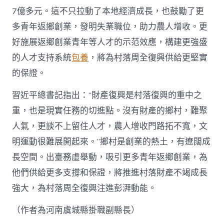
7億多元。這不只拉動了本地經濟成長，也鼓勵了更
多青年返鄉創業，發明失業職位，助力農人增收。更
好施展返鄉創業青年等人才的示范效應，構建更強盛
的人才支持系統
包養
，將為村落周全復興供給更堅實
的保證。
習近平總書記指出：“財產復興是村落復興的重中之
重，也是現實任務的切進點。沒有財產的鄉村，難聚
人氣，更談不上留住人才，農人增收門路拓不寬，文
明運動很難展開起來。”鄉村是創業的熱土，有遼闊成
長空間。出臺務虛舉動，吸引更多青年返鄉創業，為
他們供給更多支撐和保證，將推進村落財產不竭成長
強大，為村落周全復興注進彭湃動能。
（作者為河南虞城縣掛職副縣長）