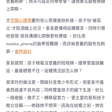
意義刷屏”；周末可設定同學聚會，讓現實互動替換線
上閑聊。
文
空間心理學
慶則從心思層面剖析道，孩子怕“被孤
立”才陷溺線上社交。家長要懂得這種需求，同時引導
他發現“高效溝通比閑聊更有價值”，好比用
mobile_phone討論學習難題，而非無意義的臉色包刷
屏。
會所設計
家長提問：孩子總看沒意義的短視頻，還學里面說臟
話，最基礎管不住。這種情況該怎么辦？
曾潔玲的做法是，開啟抖音青少年形式，用家長守護
東西過濾不良內容；同時豐富孩子的線下生涯，好比
一路做飯、做手工，轉移留意力。“更主要的是和孩子
樹立信賴——她碰她不想哭，因為在結婚之前，她告