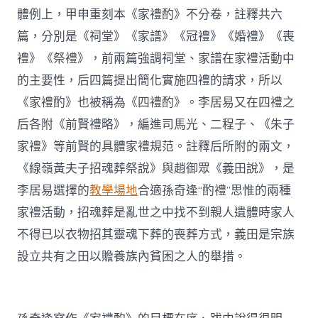
體例上，甲申重刻本《家禮酌》不分卷，註釋共六
篇，分別是《祠堂》《家譜》《冠禮》《婚禮》《喪
禮》《祭禮》，前兩篇強調祠堂、家譜在家禮活動中
的主要性，后四篇提出簡化實施四禮的請求，所以
《家禮酌》也被稱為《四禮酌》。李居易又在四禮之
后各附《前賢禮略》，編進司馬光、二程子、《朱子
家禮》等前賢的具體家禮規范。註釋后所附的兩文，
《線嶺黃夫子招魂葬祭說》與趙御眾《義田說》，是
李居易選擇的
教學場地
合適孫奇逢“酌禮”思惟的兩種
家禮活動，招魂葬是亂世之中找不到親人遺體時家人
不得已以衣物招其靈魂下葬的喪葬方式，義田是宗族
設立共有之田以贍養族內貧困之人的舉措。