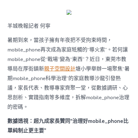
何
破
解
暑
羊城晚報記者 何寧
期
mobile_ph
治
暑期到來，當孩子擁有年夜把不受拘束時間，
理
mobile_phone再次成為家庭牴觸的“導火索”。若何讓
難
題？
mobile_phone從“戰場”變為“東西”？近日，東莞市教
讓
導局在厚街鎮新
親子空間設計
塘小學舉辦一場聚焦“暑
mobilJIUYI
俱
期mobile_phone科學治理”的家庭教導沙龍引發熱
意
議，家長代表、教導專家齊聚一堂，從數據調研、心
空
間
思剖析、實踐指南等多維度，拆解mobile_phone治理
設
計
的密碼。
e_phone
成
數據透視：超九成家長贊同“治理好mobile_phone比
為
單純制止更主要”
“成