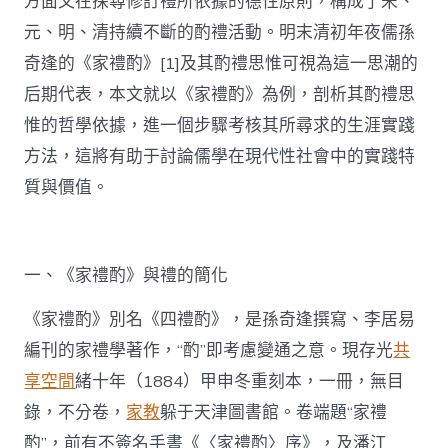
方面又在探尋修訂禮所依據的德性原則，構成了宋、
元、明、清持續不斷的酌禮活動。明末清初年夜儒孫
奇逢的《家禮酌》[1]及其酌禮思惟可視為這一思潮的
后期代表，本文就以《家禮酌》為例，剖析其酌禮思
惟的哲學依據，進一個步驟考核其所尋求的生涯實踐
方法，這將有助于討論儒學在現代性社會中的實踐特
質與價值。
一、《家禮酌》與禮的簡化
《家禮酌》別名《四禮酌》，是孫奇逢撰寫、李居易
編刊的家禮學著作，“酌”即考慮變通之意。現存光
共
享空間
緒十年（1884）甲申冬重刻本，一冊，無目
錄，不分卷，
家教
躲于天津圖書館。卷端題“家禮
酌”，前有不簽名手書《〈家禮酌〉序》，及潘江