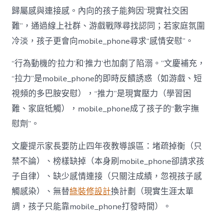
歸屬感與連接感。內向的孩子能夠因“現實社交困
難”，通過線上社群、游戲戰隊尋找認同；若家庭氛圍
冷淡，孩子更會向mobile_phone尋求“感情安慰”。
“行為動機的‘拉力’和‘推力’也加劇了陷溺。”文慶補充，
“拉力”是mobile_phone的即時反饋誘惑（如游戲、短
視頻的多巴胺安慰），“推力”是現實壓力（學習困
難、家庭牴觸），mobile_phone成了孩子的“數字撫
慰劑”。
文慶提示家長要防止四年夜教導誤區：堵疏掉衡（只
禁不論）、榜樣缺掉（本身刷mobile_phone卻請求孩
子自律）、缺少感情連接（只關注成績，忽視孩子感
觸感染）、無替
綠裝修設計
換計劃（現實生涯太單
調，孩子只能靠mobile_phone打發時間）。