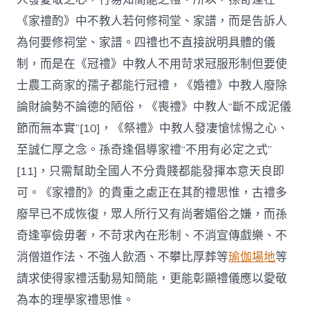
《家禮酌》中不教人若何修祠堂、家譜，而是告訴人
為何要修祠堂、家譜。四禮也不直接說明具體的儀
制，而是在《冠禮》中教人不用苛求冠服形制但要使
士農工商家的孺子都能行冠禮，《婚禮》中教人廢除
論財論勢不論德的陋俗，《喪禮》中教人“斷不成泥儀
節而無本實”[10]，《祭禮》中教人發凄愴怵惕之心、
至誠仁厚之念。孫奇逢倡導家禮“不用有必定之式”
[11]，只需幫助全國人不分貴賤都能發揮本意天良即
可。《家禮酌》的貴重之處正在其酌禮思惟，古禮多
廢早已不成恢復，眾人所行又有尚奢媚俗之嫌，而孫
奇逢寧儉毋奢，不苛求內在形制、不消宣傳戲樂、不
消僧道作法、不強人飲酒、不攀比厚葬等
瑜伽場地
等
請求使得家禮活動易知簡能，更能彰顯禮儀應以愛敬
為本的理學家禮思惟。