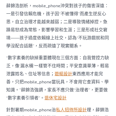
薛錦浩剖析，mobile_phone沖突對孩子的傷害深遠：
一是引發信賴危機，孩子因“不被懂得”而產生逆反心
思，自立治理才能越來越弱；二是導致情緒掉控，急
躁易怒成為常態，影響學習和生涯；三是形成社交窘
境——孩子過度依賴線上社交，認為“不玩游戲就和同
學沒配合話題”，反而疏遠了現實關系。
“數字素養的缺掉重要體現在三個方面：自我管控力缺
乏，像‘漏水桶’一樣管不住時間；平安意識單薄，輕易
泄露姓名、住址等信息；
遊艇設計
東西應用才能完
善，只把mobile_phone當玩具，不會用它查資料、學
知識。”薛錦浩強調，家長不應只做“治理者”，更要做
“數字素養引領者”。
退休宅設計
針對暑期mobile_phone治
私人招待所設計
理，薛錦浩