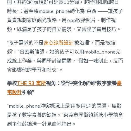
則，并約定“表現好可延長10分鐘，超時則扣除越日
時長”；甚至將mobile_phone轉化為“東西”——讓孩子
負責規劃家庭觀光攻略，用App收拾照片、制作視
頻，既滿足了孩子的自立需求，又晉陞了實用技巧。
“孩子需求的不是
身心診所設計
‘被治理’，而是‘被信
賴’。”曾密斯強調，她的孩子可以用mobile_phone完
成線上作業、與同學討論問題，“假如一味制止，反而
會影響他的學習和社交”。
學校
THE R3 寓所
視角：從“沖突化解”到“數字素養
豪
宅設計
引領”
“mobile_phone沖突概況上是‘用多用少’的問題，焦點
是孩子數字素養的缺掉。”東莞市厚街鎮新塘小學德育
副主任薛錦浩一針見血地指出。