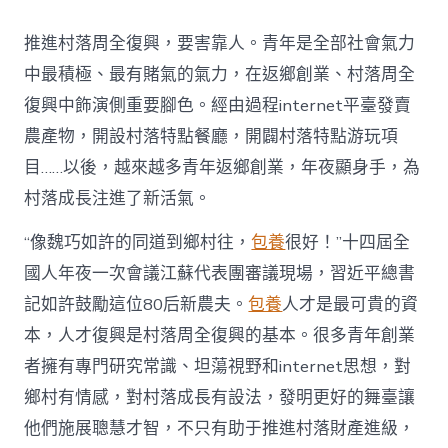
村
落
推進村落周全復興，要害靠人。青年是全部社會氣力
財
產
中最積極、最有賭氣的氣力，在返鄉創業、村落周全
復
復興中飾演側重要腳色。經由過程internet平臺發賣
興
注
農產物，開設村落特點餐廳，開闢村落特點游玩項
進
目……以後，越來越多青年返鄉創業，年夜顯身手，為
人
才
村落成長注進了新活氣。
死
水
“像魏巧如許的同道到鄉村往，
包養
很好！”十四屆全
甜
心
國人年夜一次會議江蘇代表團審議現場，習近平總書
寶
記如許鼓勵這位80后新農夫。
包養
人才是最可貴的資
物
查
本，人才復興是村落周全復興的基本。很多青年創業
包
者擁有專門研究常識、坦蕩視野和internet思想，對
養
網
鄉村有情感，對村落成長有設法，發明更好的舞臺讓
_
他們施展聰慧才智，不只有助于推進村落財產進級，
中