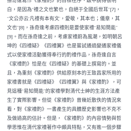
孫奇逢寫作《家禮酌》的目標在序、跋中說得很明
白，是因為“禮之文也繁也，自絕于全國后世耳”[7]，
“文公亦云‘凡禮有本有文’，愛敬，其本也；儀章，其
文也”[8]，孫奇逢考慮四禮則是要使家禮“易知簡能”
[9]。而在孫奇逢之前，考慮家禮蔚為風潮，如明朝呂
坤的《四禮疑》《四禮翼》也是嘗試通過變通家禮儀
式以使家禮活動獲得奉行的酌禮作品，孫奇逢自言
《家禮酌》恰是在《四禮疑》的基礎上撰寫的。並
且，為重刻《家禮酌》供給原刻本的王致昌家所用的
家禮書就是《四禮疑》《四禮翼》與《家禮酌》，可
見這種“易知簡能”的家禮學對清代士紳的生涯方法產
生了實際影響。但從《家禮酌》曾幾近散佚的情況來
看，對《家禮酌》一書產生的具體歷史影響也不克不
及做過高的估計。但是，《家禮酌》的內容情勢與哲
學思惟在清代家禮著作中頗具特點，又有進一個步驟