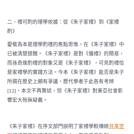
二、禮可酌的理學依據：從《朱子家禮》到《家禮
酌》
愛敬為本是理學酌禮的焦點思惟，在《朱子家禮》中
已被清楚提醒。《朱子家禮》是對《儀禮》的簡易，
而孫奇逢酌禮的對象又是《朱子家禮》，可見酌禮恰
是家禮學的實踐方法。今本《朱子家禮》能否是朱子
所撰在歷史上頗有爭議，歷代學者于此各有考辨
[12]，本文不再贅述，但《朱子家禮》對東亞社會影
響宏大殆無疑義。
《朱子家禮》在序文部門說明了家禮學較傳統
共享空