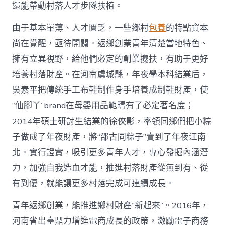
國
還能帶動村落人才步隊扶植。
網〉
中
由于基本單薄、人才匱乏，一些鄉村
包養
的特點資本
尚在覺醒，亟待開闢。返鄉創業青年清楚當地特色、
擁有立異視野，給他們必定的創業攙扶，有助于更好
培養村落財產。在河南虞城縣，年夜學本科結業后，
吳素平把傳統手工布鞋制作身手培養成制鞋財產，使
“仙腳丫”brand在母嬰用品範疇有了必定著名度；
2014年碩士研討生結業的徐俠影，率領同鄉們把小粽
子做成了年夜財產，將“邵古同粽子”賣到了年夜江南
北。實行證實，吸引更多青年人才，專心發掘內涵潛
力，加強自我造血才能，推進村落財產從無到有、從
有到優，就能讓更多村落完成可連續成長。
青年返鄉創業，能推進鄉村財產“新起來”。2016年，
河南省出臺鼎力增進電商成長的政策，激勵電子商務