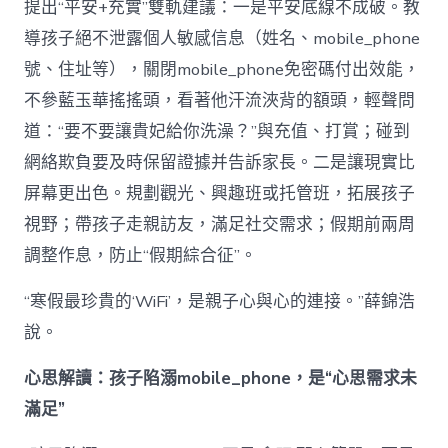
提出“平安+充實”雙軌建議：一是平安底線不成破。教
導孩子絕不泄露個人敏感信息（姓名、mobile_phone
號、住址等），關閉mobile_phone免密碼付出效能，
不參藍玉華搖搖頭，看著他汗流浹背的額頭，輕聲問
道：“要不要讓貴妃給你洗澡？”與充值、打賞；碰到
網絡欺負要及時保留證據并告訴家長。二是讓現實比
屏幕更出色。規劃觀光、興趣班或托管班，拓展孩子
視野；帶孩子走親訪友，滿足社交需求；假期前兩周
調整作息，防止“假期綜合征”。
“寒假最珍貴的‘WiFi’，是親子心與心的連接。”薛錦浩
說。
心思解讀：孩子陷溺mobile_phone，是“心思需求未
滿足”