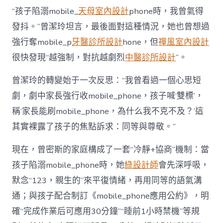
“孩子陷溺mobile_
天母室內設計
phone時，我曾氣得
發抖。”曾潔玲坦言，最後面對這種情況，她也曾想過
強行奪mobile_p
牙醫診所設計
hone，但
禪風室內設計
很快發現“越強制，對抗越劇烈
中醫診所設計
”。
曾潔玲的轉變始于一次反思：“我曾看過一個心思短
劇，劇中家長強行收mobile_phone，孩子喊‘雙標’，
稱‘家長能刷mobile_phone，為什么我不克不及？’這
其實裸露了孩子的焦點訴求：同等與尊敬。”
現在，曾密斯的家庭構成了一套“冷靜+協商”機制：當
孩子陷溺mobile_phone時，她
綠設計師
會先深呼吸，
默念“123，親生的”來平復情緒，再用同等的語氣溝
通；與孩子配合制訂《mobile_phone應用公約》，明
確“完成作業后可應用30分鐘”“睡前1小時禁機”等規