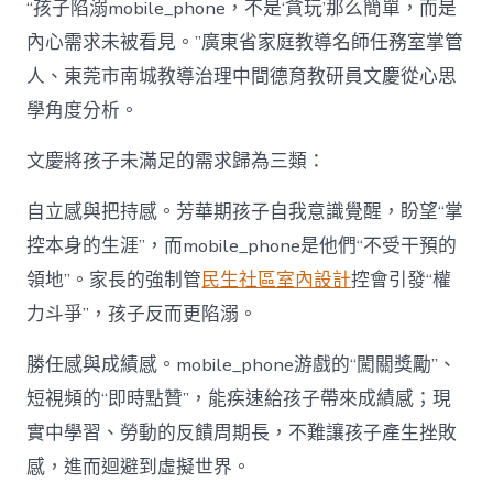
“孩子陷溺mobile_phone，不是‘貪玩’那么簡單，而是
內心需求未被看見。”廣東省家庭教導名師任務室掌管
人、東莞市南城教導治理中間德育教研員文慶從心思
學角度分析。
文慶將孩子未滿足的需求歸為三類：
自立感與把持感。芳華期孩子自我意識覺醒，盼望“掌
控本身的生涯”，而mobile_phone是他們“不受干預的
領地”。家長的強制管
民生社區室內設計
控會引發“權
力斗爭”，孩子反而更陷溺。
勝任感與成績感。mobile_phone游戲的“闖關獎勵”、
短視頻的“即時點贊”，能疾速給孩子帶來成績感；現
實中學習、勞動的反饋周期長，不難讓孩子產生挫敗
感，進而迴避到虛擬世界。