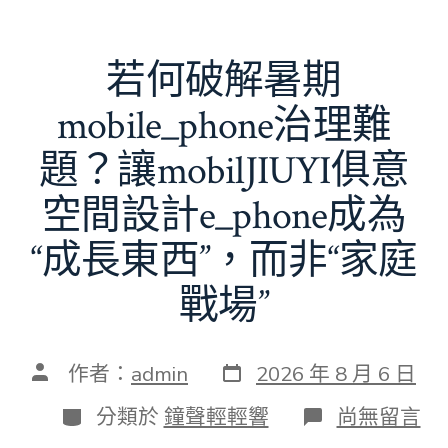
若何破解暑期
mobile_phone治理難
題？讓mobilJIUYI俱意
空間設計e_phone成為
“成長東西”，而非“家庭
戰場”
發
文
作者：
admin
2026 年 8 月 6 日
表
章
日
作
分
在
分類於
鐘聲輕輕響
尚無留言
期
者
類
〈若