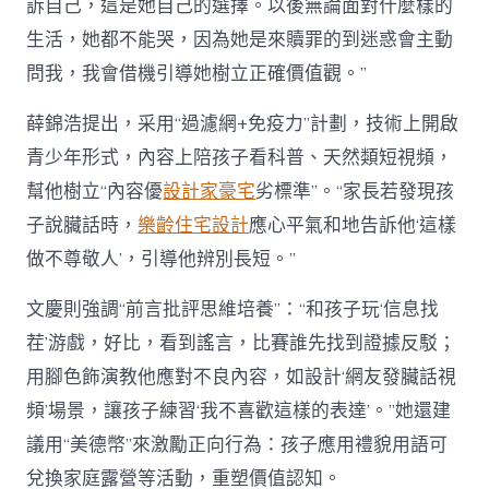
訴自己，這是她自己的選擇。以後無論面對什麼樣的
生活，她都不能哭，因為她是來贖罪的到迷惑會主動
問我，我會借機引導她樹立正確價值觀。”
薛錦浩提出，采用“過濾網+免疫力”計劃，技術上開啟
青少年形式，內容上陪孩子看科普、天然類短視頻，
幫他樹立“內容優
設計家豪宅
劣標準”。“家長若發現孩
子說臟話時，
樂齡住宅設計
應心平氣和地告訴他‘這樣
做不尊敬人’，引導他辨別長短。”
文慶則強調“前言批評思維培養”：“和孩子玩‘信息找
茬’游戲，好比，看到謠言，比賽誰先找到證據反駁；
用腳色飾演教他應對不良內容，如設計‘網友發臟話視
頻’場景，讓孩子練習‘我不喜歡這樣的表達’。”她還建
議用“美德幣”來激勵正向行為：孩子應用禮貌用語可
兌換家庭露營等活動，重塑價值認知。