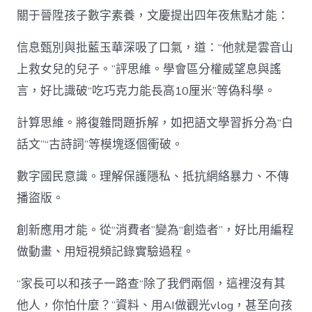
關于晉陞孩子數字素養，文慶提出四年夜焦點才能：
信息甄別與批藍玉華深吸了口氣，道：“他就是雲音山
上救女兒的兒子。”評思維。學會區分權威望息與謠
言，好比識破“吃巧克力能長高10厘米”等偽科學。
計算思維。將復雜問題拆解，如把語文學習拆分為“白
話文”“古詩詞”等模塊逐個衝破。
數字國民意識。理解保護隱私、抵抗網絡暴力、不傳
播盜版。
創新應用才能。從“消費者”變為“創造者”，好比用編程
做動畫、用短視頻記錄實驗過程。
“家長可以和孩子一路查“除了我們兩個，這裡沒有其
他人，你怕什麼？”資料、用AI做觀光vlog，甚至向孩