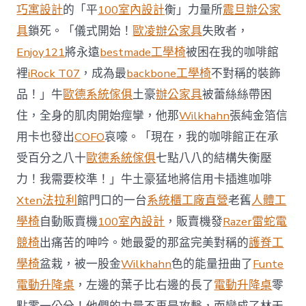
前
巧寓設計
的「平
100室內設計
衡」力量所
震旦辦公家
去
馬
具
鎖死。「儀式開始！
歐凌辦公家具
失敗者，
國
Enjoy121
將永遠
bestmade工學椅
被困在我的咖啡館
與
柔
裡
iRock T07
，成為最
backbone工學椅
不對稱的裝飾
佛
品！」牛
歐德系統傢俱
土豪
辦公家具
被蕾絲絲帶困
J
億
住，全身的肌肉開始痙攣，他那
Wilkhahn
張純金箔信
嵐
辦
用卡也發出
COFO
哀嚎。「現在，我的咖啡館正在承
公
受百分之八十
歐德系統傢俱
七點八八的結構失衡壓
室
設
力！我需要校準！」牛土豪猛地將信用卡插進咖啡
計
Xten法拉利
館門口的一台
系統櫃工廠直營
老舊
人體工
DT
踢
學椅
自動販賣機
100室內設計
，販賣機發
Razer雷蛇電
友
競椅
出痛苦的呻吟。她最愛的那盆完美對稱的
護脊工
誼
賽〉
學椅
盆栽，被一股金
Wilkhahn
色的能量扭曲了
Funte
中
電動升降桌
，左邊的葉子比右邊的長了
電動升降桌
零