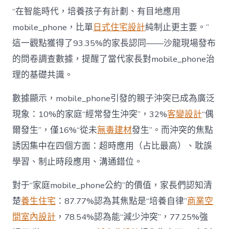
長
東
“在智能時代，培養孩子有計劃、有目地應用
西”，
mobile_phone，比單
日式住宅設計
純制止更主要。”
而
非
這一觀點獲得了93.35%的家長認同——沙龍現場發布
“家
的問卷調查數據，提醒了當代家長對mobile_phone治
庭
戰
理的基礎共識。
場”〉
中
數據顯示，mobile_phone引發的親子沖突已成為廣泛
現象：10%的家庭“經常發生沖突”，32%
客變設計
“偶
爾發生”，僅16%“從未
無毒建材
發生”。而沖突的焦點
誘因集中在四個方面：超時應用（占比最高）、耽誤
學習、制止時段應用、溝通錯位。
對于“家庭mobile_phone公約”的價值，家長們認知清
楚
養生住宅
：87.77%認為其焦點是“培養自律”
商業空
間室內設計
，78.54%認為能“減少沖突”，77.25%強