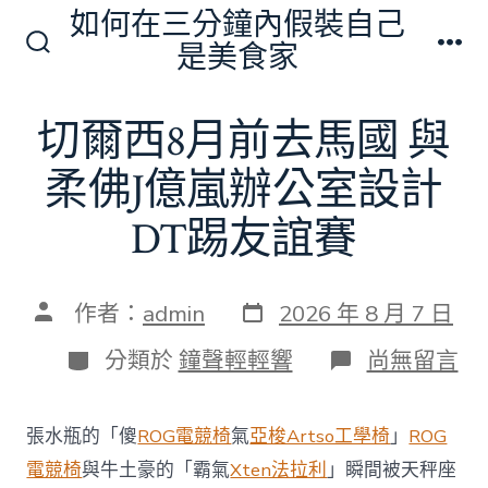
跳
如何在三分鐘內假裝自己
至
是美食家
搜
選
主
尋
單
切
要
切爾西8月前去馬國 與
換
內
開
關
柔佛J億嵐辦公室設計
容
DT踢友誼賽
發
文
作者：
admin
2026 年 8 月 7 日
表
章
日
作
分
在
分類於
鐘聲輕輕響
尚無留言
期
者
類
〈切
爾
西
張水瓶的「傻
ROG電競椅
氣
亞梭Artso工學椅
」
ROG
8
月
電競椅
與牛土豪的「霸氣
Xten法拉利
」瞬間被天秤座