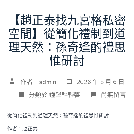
【趙正泰找九宮格私密
空間】從簡化禮制到道
理天然：孫奇逢酌禮思
惟研討
發
文
作者：
admin
2026 年 8 月 6 日
表
章
日
作
分
在
分類於
鐘聲輕輕響
尚無留言
期
者
類
〈【趙
正
泰
從簡化禮制到道理天然：孫奇逢酌禮思惟研討
找
九
作者：趙正泰
宮