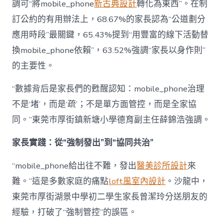
調可“將mobile_phone
新古典設計
轉化為東西”。在制
訂公約的有用辦法上，68.67%的家長認為“公道劃分
應用時段”最關鍵，65.43%提到“用豐富的線下活動替
換mobile_phone依賴”，63.52%強調“家長以身作則”
的主要性。
“數據背后是家長們的甦醒認知：mobile_phone治理
不是‘堵’，而是‘疏’；不是單方面管控，而是全家協
同。”東莞市厚街鎮新塘小學德育副主任薛錦浩強調。
家長實踐：從“強制發出”到“協同共治”
“mobile_phone給出往不難，發出
醫美診所設計
來
難。”這是多數家庭的痛點
loft風室內設計
。沙龍中，
東莞市厚街湖景中學初二學生家長曾潔玲分送朋友的
經驗，打破了“強制管控”的誤區。