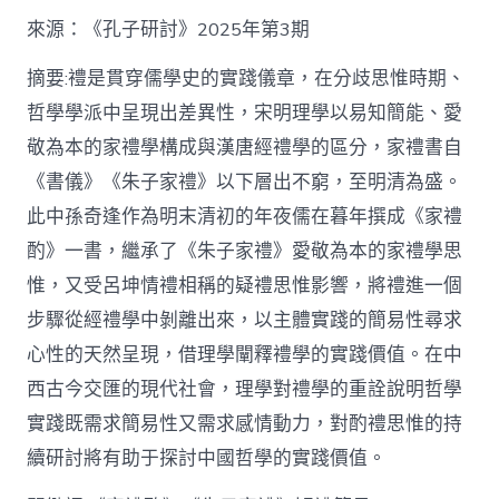
格
私
來源：《孔子研討》2025年第3期
密
空
摘要:禮是貫穿儒學史的實踐儀章，在分歧思惟時期、
間】
哲學學派中呈現出差異性，宋明理學以易知簡能、愛
從
簡
敬為本的家禮學構成與漢唐經禮學的區分，家禮書自
化
《書儀》《朱子家禮》以下層出不窮，至明清為盛。
禮
制
此中孫奇逢作為明末清初的年夜儒在暮年撰成《家禮
到
道
酌》一書，繼承了《朱子家禮》愛敬為本的家禮學思
理
惟，又受呂坤情禮相稱的疑禮思惟影響，將禮進一個
天
然：
步驟從經禮學中剝離出來，以主體實踐的簡易性尋求
孫
心性的天然呈現，借理學闡釋禮學的實踐價值。在中
奇
逢
西古今交匯的現代社會，理學對禮學的重詮說明哲學
酌
實踐既需求簡易性又需求感情動力，對酌禮思惟的持
禮
思
續研討將有助于探討中國哲學的實踐價值。
惟
研