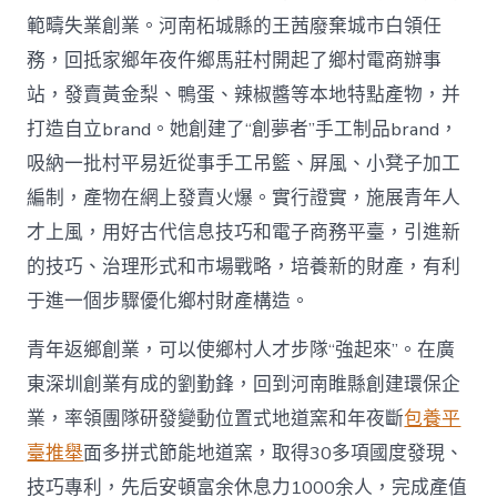
範疇失業創業。河南柘城縣的王茜廢棄城市白領任
務，回抵家鄉年夜仵鄉馬莊村開起了鄉村電商辦事
站，發賣黃金梨、鴨蛋、辣椒醬等本地特點產物，并
打造自立brand。她創建了“創夢者”手工制品brand，
吸納一批村平易近從事手工吊籃、屏風、小凳子加工
編制，產物在網上發賣火爆。實行證實，施展青年人
才上風，用好古代信息技巧和電子商務平臺，引進新
的技巧、治理形式和市場戰略，培養新的財產，有利
于進一個步驟優化鄉村財產構造。
青年返鄉創業，可以使鄉村人才步隊“強起來”。在廣
東深圳創業有成的劉勤鋒，回到河南睢縣創建環保企
業，率領團隊研發變動位置式地道窯和年夜斷
包養平
臺推舉
面多拼式節能地道窯，取得30多項國度發現、
技巧專利，先后安頓富余休息力1000余人，完成產值