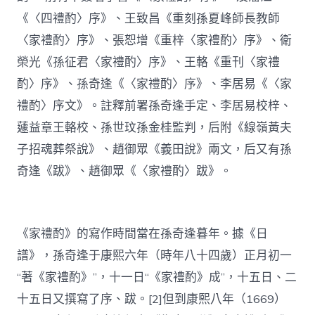
《〈四禮酌〉序》、王致昌《重刻孫夏峰師長教師
〈家禮酌〉序》、張恕增《重梓〈家禮酌〉序》、衛
榮光《孫征君〈家禮酌〉序》、王輅《重刊〈家禮
酌〉序》、孫奇逢《〈家禮酌〉序》、李居易《〈家
禮酌〉序文》。註釋前署孫奇逢手定、李居易校梓、
蘧益章王輅校、孫世玟孫金桂監判，后附《線嶺黃夫
子招魂葬祭說》、趙御眾《義田說》兩文，后又有孫
奇逢《跋》、趙御眾《〈家禮酌〉跋》。
《家禮酌》的寫作時間當在孫奇逢暮年。據《日
譜》，孫奇逢于康熙六年（時年八十四歲）正月初一
“著《家禮酌》”，十一日“《家禮酌》成”，十五日、二
十五日又撰寫了序、跋。[2]但到康熙八年（1669）