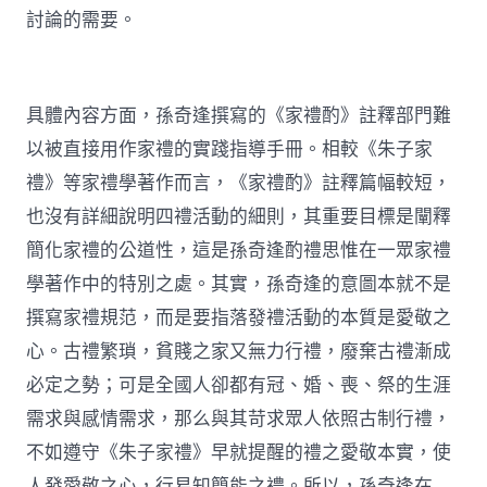
討論的需要。
具體內容方面，孫奇逢撰寫的《家禮酌》註釋部門難
以被直接用作家禮的實踐指導手冊。相較《朱子家
禮》等家禮學著作而言，《家禮酌》註釋篇幅較短，
也沒有詳細說明四禮活動的細則，其重要目標是闡釋
簡化家禮的公道性，這是孫奇逢酌禮思惟在一眾家禮
學著作中的特別之處。其實，孫奇逢的意圖本就不是
撰寫家禮規范，而是要指落發禮活動的本質是愛敬之
心。古禮繁瑣，貧賤之家又無力行禮，廢棄古禮漸成
必定之勢；可是全國人卻都有冠、婚、喪、祭的生涯
需求與感情需求，那么與其苛求眾人依照古制行禮，
不如遵守《朱子家禮》早就提醒的禮之愛敬本實，使
人發愛敬之心，行易知簡能之禮。所以，孫奇逢在