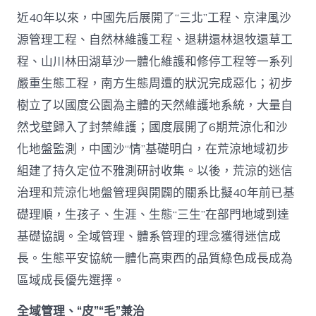
近40年以來，中國先后展開了“三北”工程、京津風沙
源管理工程、自然林維護工程、退耕還林退牧還草工
程、山川林田湖草沙一體化維護和修停工程等一系列
嚴重生態工程，南方生態周遭的狀況完成惡化；初步
樹立了以國度公園為主體的天然維護地系統，大量自
然戈壁歸入了封禁維護；國度展開了6期荒涼化和沙
化地盤監測，中國沙“情”基礎明白，在荒涼地域初步
組建了持久定位不雅測研討收集。以後，荒涼的迷信
治理和荒涼化地盤管理與開闢的關系比擬40年前已基
礎理順，生孩子、生涯、生態“三生”在部門地域到達
基礎協調。全域管理、體系管理的理念獲得迷信成
長。生態平安協統一體化高東西的品質綠色成長成為
區域成長優先選擇。
全域管理、“皮”“毛”兼治