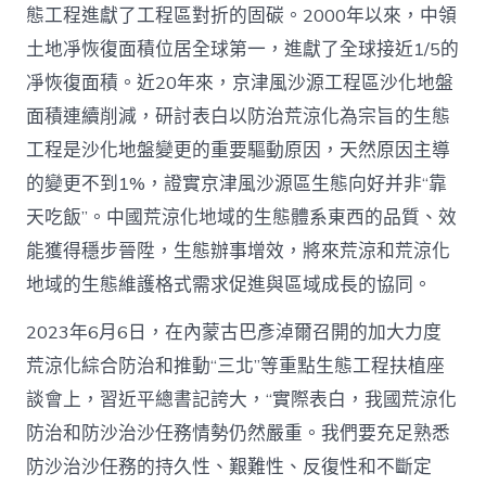
態工程進獻了工程區對折的固碳。2000年以來，中領
愿
景
土地凈恢復面積位居全球第一，進獻了全球接近1/5的
_
凈恢復面積。近20年來，京津風沙源工程區沙化地盤
中
國
面積連續削減，研討表白以防治荒涼化為宗旨的生態
網〉
中
工程是沙化地盤變更的重要驅動原因，天然原因主導
的變更不到1%，證實京津風沙源區生態向好并非“靠
天吃飯”。中國荒涼化地域的生態體系東西的品質、效
能獲得穩步晉陞，生態辦事增效，將來荒涼和荒涼化
地域的生態維護格式需求促進與區域成長的協同。
2023年6月6日，在內蒙古巴彥淖爾召開的加大力度
荒涼化綜合防治和推動“三北”等重點生態工程扶植座
談會上，習近平總書記誇大，“實際表白，我國荒涼化
防治和防沙治沙任務情勢仍然嚴重。我們要充足熟悉
防沙治沙任務的持久性、艱難性、反復性和不斷定