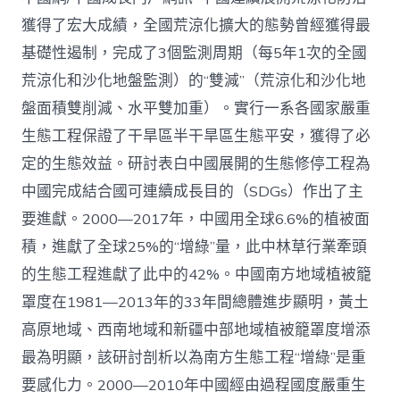
管
理：
獲得了宏大成績，全國荒涼化擴大的態勢曾經獲得最
中
基礎性遏制，完成了3個監測周期（每5年1次的全國
國
查
荒涼化和沙化地盤監測）的“雙減”（荒涼化和沙化地
包
盤面積雙削減、水平雙加重）。實行一系各國家嚴重
養
網
生態工程保證了干旱區半干旱區生態平安，獲得了必
心
定的生態效益。研討表白中國展開的生態修停工程為
得
荒
中國完成結合國可連續成長目的（SDGs）作出了主
涼
化
要進獻。2000—2017年，中國用全球6.6%的植被面
防
積，進獻了全球25%的“增綠”量，此中林草行業牽頭
治
的
的生態工程進獻了此中的42%。中國南方地域植被籠
計
罩度在1981—2013年的33年間總體進步顯明，黃土
謀
選
高原地域、西南地域和新疆中部地域植被籠罩度增添
擇
最為明顯，該研討剖析以為南方生態工程“增綠”是重
與
將
要感化力。2000—2010年中國經由過程國度嚴重生
來