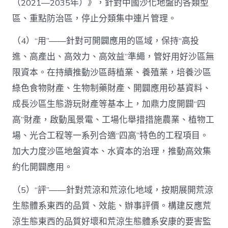
（2021—2035年）》，針對中國沙化地盤的各類型
區、重點防治區，停止分類集中連片管理。
（4）“用”——針對可開闢應用的區域，保持“高投
進、高產出、高效力、高效益”準繩，管好用好沙區無
限資本。在持續推動沙區蒔植業、養殖業，培養沙區
綠色食物財產、生物制藥財產、開闢應用砂基資料、
成長沙區生態游玩財產等基本上，加鼎力度開闢“四
高”財產，啟動風景電、工場化舉措措施農業、植物工
場、光合工程等一系列合適“四高”特色的工程項目。
加大力度沙區地盤資本、水資本的治理，推動高效集
約化開闢應用。
（5）“評”——針對荒涼和荒涼化地域，按期展開荒涼
生態體系東西的品質、效能、辦事評價。構建反應荒
涼生態東西的品質好壞和荒涼生態體系安康的要害監