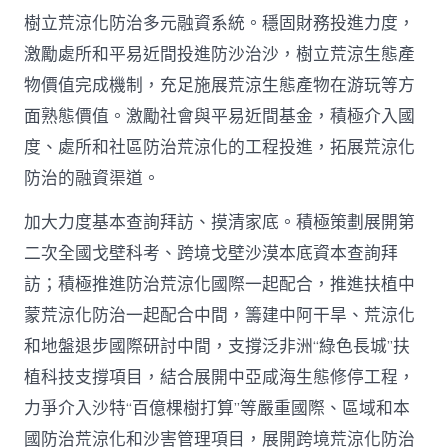
樹立荒涼化防治多元融資系統。穩固財務投進力度，
激勵處所和平易近間投進防沙治沙，樹立荒涼生態產
物價值完成機制，充足施展荒涼生態產物在游玩等方
面熟態價值。激勵社會與平易近間基金，積極介入國
度、處所和社區防治荒涼化的工程投進，拓展荒涼化
防治的融資渠道。
加大力度基本查詢拜訪、摸清家底。積極策劃展開第
二次全國戈壁科考、跨境戈壁沙漠本底資本查詢拜
訪；積極推進防治荒涼化國際一起配合，推進扶植中
蒙荒涼化防治一起配合中間，籌建中阿干旱、荒涼化
和地盤退步國際研討中間，支撐泛非洲“綠色長城”扶
植科技支撐項目，結合展開中亞咸海生態修停工程，
力爭介入沙特“百億棵樹打算”等嚴重國際、區域和本
國防治荒涼化和沙害管理項目，展開跨境荒涼化防治