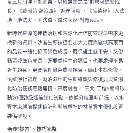
夏三月川澤不進網罟，以成魚鱉之長”對應可連續成
長，《戰國策·齊策四》“返璞回真”、《品德經》“人法
地、地法天、天法道、道法天然”對應NbS。
新時代荒涼的迷信治理和荒涼化迷信防管理念需求更
換新的資料。沙區生態扶植要加大力度與區域高東西
的品質一體化協同綠色成長，既保證生態平安，又帶
動區域綠色成長；既要處理生態題目，也要處理平易
近生題目，更要處理綠色成長題目。礦山生態修復、
戈壁淨化管理、湖泊濕地的生態維護與修復要與荒涼
化防治任務無機連接、高度融會。“三北”工程6期將啟
動20個縣級迷信綠化試點，依據分歧登時前提，以水
資本束縛前提迷信計劃縣域標準的林草資本優化設置
裝備擺設。
治沙“妙方”、技巧完整