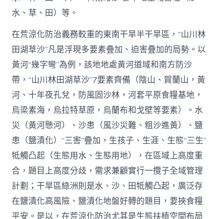
水、草、田）等。
在荒涼化防治義務較重的東南干旱半干旱區，“山川林
田湖草沙”凡是浮現多要素疊加、迫害疊加的局勢。以
黃河“幾字彎”為例，該地地處黃河道域和南方防沙
帶，“山川林田湖草沙”7要素齊備（陰山、賀蘭山，黃
河、十年夜孔兌，防風固沙林，河套平原食糧基地，
烏梁素海，烏拉特草原，烏蘭布和戈壁等要素）。水
災（黃河懸河）、沙患（風沙災難、粗沙進黃）、鹽
患（鹽漬化）“三害”疊加，生孩子、生涯、生態“三生”
牴觸凸起（生態用水、生態用地），在區域上高度重
合，題目上高度分歧，需求兼顧實行一攬子全域管理
計劃；干旱區綠洲則是水、沙、田牴觸凸起，廣泛存
在鹽漬化高風險、鹽漬化地盤好轉的題目，要挾食糧
平安。是以，在荒涼化防治尤其是生態扶植空間布局