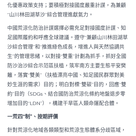
化優惠政策支持；要積極對接國度嚴重計謀，為兼顧
“山川林田湖草沙”綜合管理進獻氣力。
中國荒涼化防治計謀選擇必需充足對接國度計謀、知
足國際履約和呼應全球建議。遵守“兼顧山川林田湖草
沙綜合管理”和“推進綠色成長，增進人與天然協調共
生”的管理思緒，以對接“雙重”計劃為抓手，抓好全國
防沙治沙綜合示范區扶植，筑牢南方主要生態平安樊
籬，落實“雙美”（扶植漂亮中國、知足國民群眾對美
妙生涯的需求）目的；明白對標“雙碳”目的，回應“雙
約”目的（SDGs、結合國防治荒涼化條約地盤退步零
增加目的“LDN”），構建干旱區人類命運配合體。
一荒四“制”、按期評價
針對荒涼化地域各類類型和荒涼生態體系分歧區域，