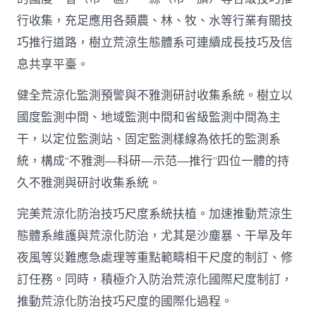
行收集，充足應用各類農、林、牧、水等行業有關技
巧推行道路，樹立荒涼生態體系可連續成長技巧及信
息共享平臺。
健全荒涼化監測預警與不雅測研討收集系統。樹立以
國度監測中間、地域監測中間和省級監測中間為主
干，以定位監測站、固定監測樣線為依托的監測系
統，構成“不雅測—科研—示范—推行”四位一體的持
久不雅測與研討收集系統。
完美荒涼化防治技巧尺度系統扶植。加速推動荒涼生
態體系維護與荒涼化防治，尤其是沙塵暴、干旱及年
夜風等災難應急處理等重點範疇相干尺度的制訂、修
訂任務。同時，積極介入防治荒涼化國際尺度制訂，
推動荒涼化防治技巧尺度的國際化過程。