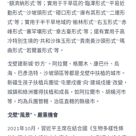
“額濟納形式”等；實用于干旱區的“臨澤形式”“平易近
勤形式”“沙坡頭形式”“磴口形式”“庫布其形式”“二連形
式”等；實用于半干旱地域的“榆林形式”“右玉形式”“赤
峰形式”“塞罕壩形式”“章古臺形式”等；還有實用于高
冷特別生境的“共和沙珠玉形式”“貴南黃沙頭形式”“瑪
曲形式”“若爾蓋形式”等。
戈壁建新城“妙方”。阿拉爾、格爾木、康巴什、烏
海、巴彥浩特、沙坡頭區等都是戈壁中扶植的城市。
新疆生孩子扶植兵團從“屯墾戍邊”向“建城戍邊”改變，
城鎮和綠洲獲得扶植和成長，如阿拉爾市、胡楊河市
等，均為兵團管轄、治區直轄的縣級市。
戈壁“風景”、嚴重機會
2021年10月，習近平主席在結合國《生物多樣性條