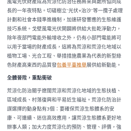
風電光伏財產成為荒涼化防治任務將來與處所協同成
長的一年夜特點。切磋樹立“光伏+治沙”等一攬子處理
計劃和社會本錢準進機制，加速研發響應的生態維護
技巧系統。戈壁風電光伏開闢將供給大批乾淨動力，
除年夜部門電能外輸增收之外，仍有小部門電能將可
以用于當場的財產成長，這將為荒涼和荒涼化地域以
植物工場、光合工程、舉措措施農業為代表的新型綠
色財產高東西的品質發
包養平臺推舉
展供給新動能。
全體晉陞，重點衝破
荒涼化防治關乎遼闊荒涼和荒涼化地域的生態扶植、
區域成長、村落復興和平易近生福祉。荒涼化防治計
謀選擇的動身點有3個：要確保荒涼生態體系的安
康、可連續、迷信高效應用，讓荒涼生態體系更好地
辦事人類；加大力度荒涼化的預防、管理、評價，強