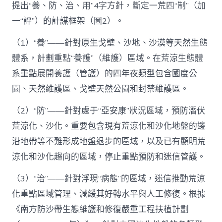
提出“養、防、治、用”4字方針，斷定一荒四“制”（加
一“評”）的計謀框架（圖2）。
（1）“養”——針對原生戈壁、沙地、沙漠等天然生態
體系，計劃重點“養護”（維護）區域。在荒涼生態體
系重點展開養護（管護）的四年夜類型包含國度公
園、天然維護區、戈壁天然公園和封禁維護區。
（2）“防”——針對處于“亞安康”狀況區域，預防潛伏
荒涼化、沙化。重要包含現有荒涼化和沙化地盤的邊
沿地帶等不難形成地盤退步的區域，以及已有顯明荒
涼化和沙化趨向的區域，停止重點預防和迷信管護。
（3）“治”——針對浮現“病態”的區域，迷信推動荒涼
化重點區域管理、減緩其好轉水平與人工修復。根據
《南方防沙帶生態維護和修復嚴重工程扶植計劃