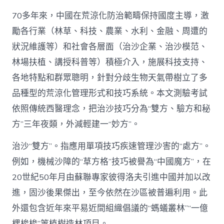
70多年來，中國在荒涼化防治範疇保持國度主導，激
勵各行業（林草、科技、農業、水利、金融、周遭的
狀況維護等）和社會各層面（治沙企業、治沙模范、
林場扶植、講授科普等）積極介入，施展科技支持、
各地特點和群眾聰明，針對分歧生物天氣帶樹立了多
品種型的荒涼化管理形式和技巧系統。本文測驗考試
依照傳統西醫理念，把治沙技巧分為“雙方、驗方和秘
方”三年夜類，外減輕建一“妙方”。
治沙“雙方”。指應用單項技巧疾速管理沙害的“處方”。
例如，機械沙障的“草方格”技巧被譽為“中國魔方”，在
20世紀50年月由蘇聯專家彼得洛夫引進中國并加以改
進，固沙後果傑出，至今依然在沙區被普遍利用。此
外還包含近年來平易近間組織倡議的“螞蟻叢林”“一億
棵梭梭”等植樹造林項目。