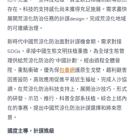
存在。科技的支持感化尚未獲得充足施展。需求盡快
展開荒涼化防治任務的計謀design，完成荒涼化地域
的可連續治理。
新時代中國荒涼化防治面對計謀機會期，需求對接
SDGs，承接中國生態文明扶植重擔，為全球生態管
理供給荒涼化防治的“中國計劃”。經由過程全體晉
陞、重點衝破，優先保
包養網
護原生戈壁，趨利避害
因害設防，高效應用促進平易近生福祉，完成人沙協
調。在荒涼化防治科技支持上，展開治沙技巧、形式
的研發、示范、推行、科普全部系扶植。綜合上述內
在的事務，提出中國荒涼化防治計謀選擇和將來愿
景。
國度主導，計謀進級