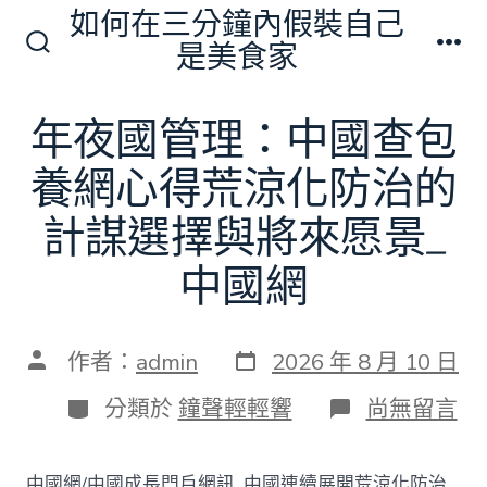
跳
如何在三分鐘內假裝自己
至
是美食家
搜
選
主
尋
單
切
要
年夜國管理：中國查包
換
內
開
關
養網心得荒涼化防治的
容
計謀選擇與將來愿景_
中國網
發
文
作者：
admin
2026 年 8 月 10 日
表
章
日
作
分
在
分類於
鐘聲輕輕響
尚無留言
期
者
類
〈年
夜
國
中國網/中國成長門戶網訊 中國連續展開荒涼化防治