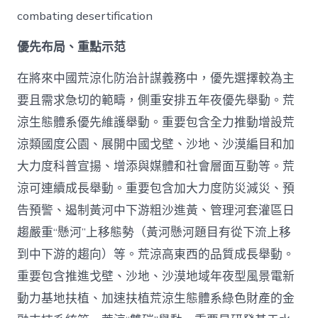
combating desertification
優先布局、重點示范
在將來中國荒涼化防治計謀義務中，優先選擇較為主
要且需求急切的範疇，側重安排五年夜優先舉動。荒
涼生態體系優先維護舉動。重要包含全力推動增設荒
涼類國度公園、展開中國戈壁、沙地、沙漠編目和加
大力度科普宣揚、增添與媒體和社會層面互動等。荒
涼可連續成長舉動。重要包含加大力度防災減災、預
告預警、遏制黃河中下游粗沙進黃、管理河套灌區日
趨嚴重“懸河”上移態勢（黃河懸河題目有從下流上移
到中下游的趨向）等。荒涼高東西的品質成長舉動。
重要包含推進戈壁、沙地、沙漠地域年夜型風景電新
動力基地扶植、加速扶植荒涼生態體系綠色財產的金