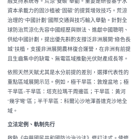
融支持系統等。荒涼“雙碳”舉動。重要是研發基于水
資本承載力的固沙植被“固碳”的提質增效技巧。荒涼
治理的“中國計劃”國際交通與技巧輸入舉動。針對全
球防治荒涼化先容中國經歷與辦法、進獻中國聰明、
供給中國計劃，提出優先斟酌支撐泛非洲展開“綠色長
城”扶植，支援非洲展開農林復合運營，在非洲有前提
且生齒集中的缺電、無電區域推動光伏財產成長等。
依照天然天賦尤其是水分前提的差別，選擇代表性的
重點區域展開示范。例如，極干旱區：敦煌盆地；極
干旱區-干旱區：塔克拉瑪干周邊區；干旱區：黃河
“幾字彎”區；半干旱區：科爾沁沙地渾善達克沙地全
域。
立法定例、軌制先行
啟動《中華國民共和國防沙治沙法》修訂法式。使修