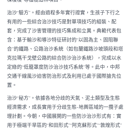
治沙“驗方”。經由過程多年實行證實，生孩子下行之
有用的一些綜合治沙技巧是對單項技巧的組裝、配
套，完成了沙害管理的技巧集成和立異。典範代表包
含：基于輸沙和導沙特征研討的“以固為主、固阻聯
合”的鐵路、公路治沙系統（如包蘭鐵路沙坡頭段和塔
克拉瑪干戈壁公路的綜合防沙治沙系統），完成以水
定綠的“低籠罩度防沙治沙技巧系統”等。此中，中邦
交通干線風沙迫害防治形式及利用已處于國際搶先位
置。
治沙“秘方”。依據各地分歧的天氣、泥土類型及生態
經濟需求，成長實用于分歧生態-地輿區域的一攬子處
理計劃。今朝，中國展開的一些防沙治沙形式有：實
用于極端干旱區的“和田形式”“阿克蘇形式”“敦煌形式”