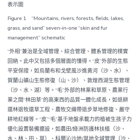
表示圖
Figure 1 “Mountains, rivers, forests, fields, lakes,
grass, and sand” seven-in-one “skin and fur
management” schematic
“外相”兼治是全域管理、綜合管理、體系管理的樸實
回納。此中又包括多個層面的懂得。“皮”外部的生態
平安保證，如烏蘭布和戈壁風沙進黃河（沙、水）、
賀蘭山礦山生態修復（山、沙）、敦煌西湖生態管理
（沙、水、湖）等。“毛”外部的林業和草原、農業行
業之間“林田草”的高東西的品質一體化成長，如退耕
還林退牧還草工程、農牧交織帶退步草地修復、嚴守
耕地紅線等。“皮”“毛”基于地盤承載力的植被生孩子力
優化設置裝備擺設，如農田/綠洲防護林扶植（沙、
水、林、田、草）、科爾沁沙地/草地全域管理（沙、