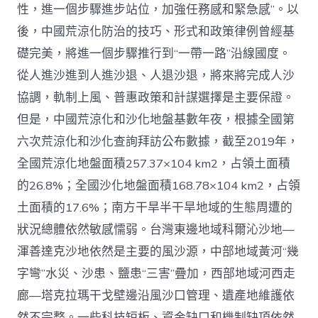
性，進一個步驟進步站位，加強任務感和緊急感”。以
後，中國荒涼化防治的技巧、形式和政策律例曾經基
礎完美，將進一個步驟推行到“一帶一路”沿線國度。
從人進沙進到人進沙退、人退沙退，將來將完成人沙
協調，軌制上風、普惠政策和計謀選擇是主要保證。
但是，中國荒涼化和沙化地盤基數年夜，根據全國第
六次荒涼化和沙化查詢拜訪公布數據，截至2019年，
全國荒涼化地盤面積257.37×104 km2，占領土面積
的26.8%；全國沙化地盤面積168.78×104 km2，占領
土面積的17.6%；南方干旱半干旱地域的生態周遭的
狀況總體依然敏感懦弱。台灣東邊地域科爾沁沙地—
渾善達克沙地依然是主要的風沙源，中部地域黃河“幾
字彎”水災、沙患、鹽患“三害”疊加，西部地域河西走
廊—塔克拉瑪干戈壁邊沿風沙口管理、遺產地維護依
然不完整。一些科技短板、資金缺口和機制缺項依然