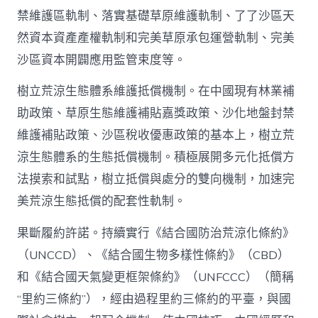
禁維護區軌制、落實基礎草原維護軌制、了了沙區天
然資本資產產權軌制和完美草原承包運營軌制、完美
沙區資本開闢應用監管束度等。
樹立荒涼生態體系維護抵償機制。在中國現有林業補
助政策、草原生態維護補貼嘉獎政策、沙化地盤封禁
維護補貼政策、沙區稅收優惠政策的基本上，樹立荒
涼生態體系的生態抵償機制。積極展開多元化抵償方
法摸索和試點，樹立抵償與處分的雙向機制，加速完
美荒涼生態抵償的配套性軌制。
果斷履約許諾。持續實行《結合國防治荒涼化條約》
（UNCCD）、《結合國生物多樣性條約》（CBD）
和《結合國天氣變更框架條約》（UNFCCC）（簡稱
“里約三條約”），經由過程里約三條約的平臺，與國