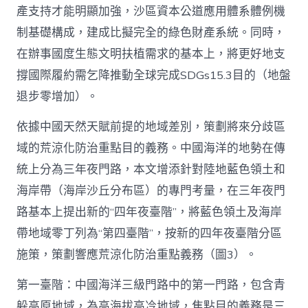
產支持才能明顯加強，沙區資本公道應用體系體例機
制基礎構成，建成比擬完全的綠色財產系統。同時，
在辦事國度生態文明扶植需求的基本上，將更好地支
撐國際履約需乞降推動全球完成SDGs15.3目的（地盤
退步零增加）。
依據中國天然天賦前提的地域差別，策劃將來分歧區
域的荒涼化防治重點目的義務。中國海洋的地勢在傳
統上分為三年夜門路，本文增添針對陸地藍色領土和
海岸帶（海岸沙丘分布區）的專門考量，在三年夜門
路基本上提出新的“四年夜臺階”，將藍色領土及海岸
帶地域零丁列為“第四臺階”，按新的四年夜臺階分區
施策，策劃響應荒涼化防治重點義務（圖3）。
第一臺階：中國海洋三級門路中的第一門路，包含青
躲高原地域，為高海拔高冷地域，焦點目的義務是三