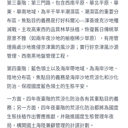
第三臺階：第三門路，包含西南平原、華北平原、華
東、華南地域，為半干旱半潮濕區、潮濕區的重要分
布區，焦點目的義務是打好科爾沁—渾善達克沙地殲
滅戰，主攻高東西的品質林草扶植，恢復舊日傳統草
原景不雅（如兩年夜沙地的榆樹稀少草原），有用管
理兩處沙地進侵京津冀的風沙源；實行好京津風沙源
管理、西南黑地盤管理工程。
第四臺階：藍色領土以及海岸帶地域，為海岸沙地、
陸地分布區，焦點目的義務是海岸沙地荒涼化和沙化
防治、保證國度藍色領土的生態平安。
一方面，四年夜臺階的荒涼化防治各有其重點目的義
務；另一方面，四年夜臺階的荒涼化防治都將為國度
生態扶植作出響應進獻，并融進國度生態管理年夜
局，構開國土海陸兼顧管理的計謀計劃。