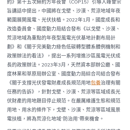
約》第十五次締約方年夜會（COP15）引導人峰會宗
旨講話中提出，中國將在戈壁、沙漠、荒涼地域年夜
範圍展開風電、光伏扶植。2022年1月，國度成長和
改造委員會、國度動力局結合發布《以戈壁、沙漠、
荒涼地域為重點的年夜型風電光伏基地計劃布局計
劃》和《關于完美動力綠色低碳轉型體系體例機制和
政策辦法的看法》，提出一系列增進沙區風電光伏成
長的政策辦法。2023年3月，天然資本部辦公廳、國
度林業和草原局辦公室、國度動力局綜合司結合發布
《關于支撐光伏發電財產成長規范用地
包養
治理有關
任務的告訴》，針對戈壁、沙漠、荒涼等區域成長光
伏財產的用地題目停止規范。在嚴厲維護生態和規范
用地、用水的條件下，戈壁、沙漠、荒涼等區域風景
電扶植，將為荒涼化地域“防治用”帶來機會。