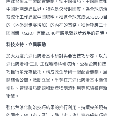
際社會樹立一起配合機制，使中國技巧、中國經歷和
中國計劃走進世界，特殊是欠發財國度，為全球防治
荒涼化工作進獻中國聰明。推進全球完成SDG15.3目
的（地盤退步零增加）的內在的事務，積極呼應二十
國團體（G20）有關2040年將地盤退步減半的建議。
科技支持、立異驅動
加大力度荒涼化防治基本研討與要害技巧研發。以荒
涼化防治和“三北”工程範疇科研院所、公私企業和技
巧推行單元為依托，構成政企學研一起配合機制，展
開結合公關，激勵立異，爭奪在荒涼化防治基本迷信
研討、管理技巧開闢和新產物制造利用等範疇獲得新
衝破。
強化荒涼化防治技巧結果的推行利用。持續完美現有
的國度、省（市、區）、縣（市、旗）等各級技巧推