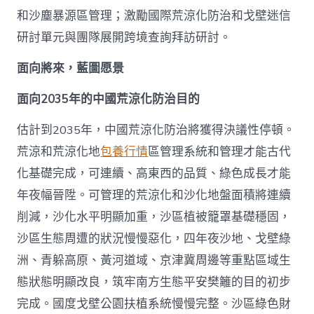
和沙塵暴源區管理；激勵國際荒涼化防治和戈壁迷信
研討單元與團隊展開跨境查詢拜訪研討。
面向將來，藍圖愿景
面向2035年的中國荒涼化防治目的
估計到2035年，中國荒涼化防治將獲得決議性停頓。
荒涼和荒涼化地
包養行情
區管理系統和管理才能古代
化基礎完成，可連續、高東西的品質、綠色成長才能
年夜幅晉陞。可管理的荒涼化和沙化地盤面積將連續
削減，沙化水平明顯加重，沙區植被籠罩基礎穩固，
沙區生態周遭的狀況慢慢惡化，四年夜沙地、戈壁綠
洲、青躲高原、黃河道域、京津冀周邊等重點區域生
態狀態明顯改良，筑牢南方生態平安樊籬的目的初步
完成。國度戈壁公園扶植系統慢慢完整。沙區綠色財