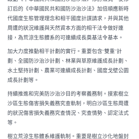
訂后的《中華國民共和國防沙治沙法》加倍順應新時
代國度生態管理理念和相干國度計謀請求，并與其他
周遭的狀況維護與天然資本方面的相干法令做好連
接，為荒涼生態體系的可連續成長奠基法令基本。
加大力度推動相干計劃的實行。重要包含“雙重”計
劃、全國防沙治沙計劃、林業與草原維護成長計劃、
水土堅持計劃、農業可連續成長計劃、國度戈壁公園
成長計劃等。
持續推進和完美防沙治沙目的考察義務制。摸索樹立
沙區生態傷害損失義務究查軌制，明白沙區生態周遭
的狀況傷害損失義務究查情況、究查情勢、認定法式
等。
樹立荒涼生態體系維護軌制。重要是樹立沙化地盤封