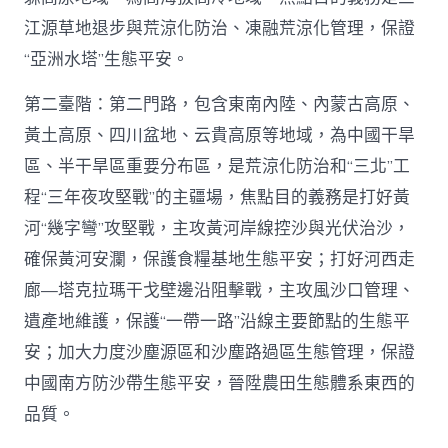
江源草地退步與荒涼化防治、凍融荒涼化管理，保證
“亞洲水塔”生態平安。
第二臺階：第二門路，包含東南內陸、內蒙古高原、
黃土高原、四川盆地、云貴高原等地域，為中國干旱
區、半干旱區重要分布區，是荒涼化防治和“三北”工
程“三年夜攻堅戰”的主疆場，焦點目的義務是打好黃
河“幾字彎”攻堅戰，主攻黃河岸線控沙與光伏治沙，
確保黃河安瀾，保護食糧基地生態平安；打好河西走
廊—塔克拉瑪干戈壁邊沿阻擊戰，主攻風沙口管理、
遺產地維護，保護“一帶一路”沿線主要節點的生態平
安；加大力度沙塵源區和沙塵路過區生態管理，保證
中國南方防沙帶生態平安，晉陞農田生態體系東西的
品質。