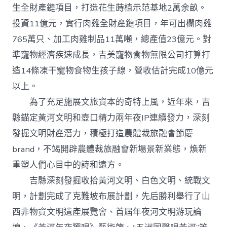
生全財產鏈項目，打造花生蒔植示范基地2萬余畝。
投資11億元，實行肉雞全財產鏈項目，年可出欄肉雞
765萬只、加工肉雞制品11萬噸，總產值23億元。對
準寵物經濟疾速成長，吉美寵物食物無限公司打算打
造14條凍干寵物食物生孩子線，營收估計完成10億元
以上。
為了充足施展文旅資本的奇特上風，近年來，吉
縣錨定黃河文明和壺口精力兩年夜IP連續發力，深刻
發掘文明財產潛力，積極打造農體裁旅融會節慶
brand，不竭開辟農體裁旅融會新場景新業態，煥新
重塑人們心目中的詩和遠方。
吉縣深刻發掘收拾黃河文明、白色文明、統戰文
明，計劃完成了克難坡布展計劃，先后勝利舉行了山
西非物資文明遺產展覽會、首屆年夜河文明游玩論