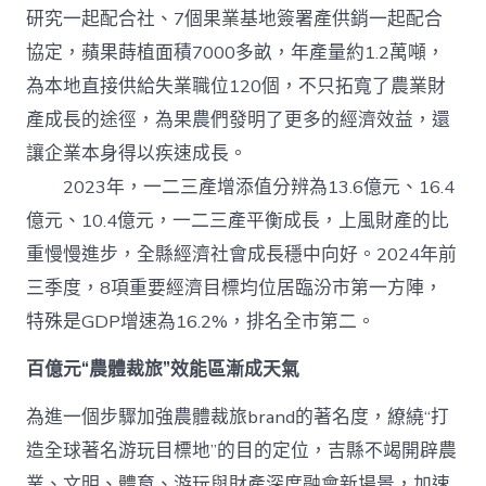
研究一起配合社、7個果業基地簽署產供銷一起配合
協定，蘋果蒔植面積7000多畝，年產量約1.2萬噸，
為本地直接供給失業職位120個，不只拓寬了農業財
產成長的途徑，為果農們發明了更多的經濟效益，還
讓企業本身得以疾速成長。
2023年，一二三產增添值分辨為13.6億元、16.4
億元、10.4億元，一二三產平衡成長，上風財產的比
重慢慢進步，全縣經濟社會成長穩中向好。2024年前
三季度，8項重要經濟目標均位居臨汾市第一方陣，
特殊是GDP增速為16.2%，排名全市第二。
百億元“農體裁旅”效能區漸成天氣
為進一個步驟加強農體裁旅brand的著名度，繚繞“打
造全球著名游玩目標地”的目的定位，吉縣不竭開辟農
業、文明、體育、游玩與財產深度融會新場景，加速