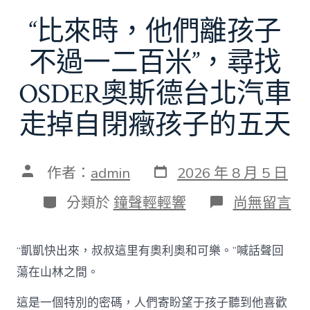
“比來時，他們離孩子
不過一二百米”，尋找
OSDER奧斯德台北汽車
走掉自閉癥孩子的五天
發
文
作者：
admin
2026 年 8 月 5 日
表
章
日
作
分
在
分類於
鐘聲輕輕響
尚無留言
期
者
類
〈“比
來
時，
“凱凱快出來，叔叔這里有奧利奧和可樂。”喊話聲回
他
們
蕩在山林之間。
離
孩
這是一個特別的密碼，人們寄盼望于孩子聽到他喜歡