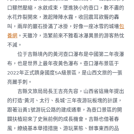
口驟然壓縮，水斂成束，墜進狹小的壺口，數不盡的
水花炸裂開來，激起陣陣水霧，收回震耳欲聾的轟
叫，兩岸的巖石掛滿了冰掛，好像一座冰雪的城墻
包
養網
。天雖冷，浩繁前來不雅看冰瀑異景的游客熱忱
不減。
位于吉縣境內的黃河壺口瀑布是中國第二年夜瀑
布，也是世界上最年夜黃色瀑布。壺口瀑布景區于
2022年正式躋身國度5A級景區，是山西文旅的一張
亮麗手刺。
吉縣文旅局局長王吉亮先容，山西省這幾年提出
的打造“黃河、太行、長城”三年夜游玩板塊的計謀，
跟著沿黃1號游玩公路的建成通車，為壺口景區的開
闢扶植迎來了史無前例的成長機會。吉縣也借著春
風，繚繞基本舉措措施、游玩業態、辦事東西的品