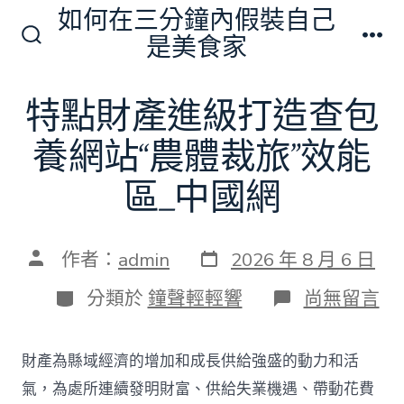
跳
如何在三分鐘內假裝自己
至
是美食家
搜
選
主
尋
單
切
要
特點財產進級打造查包
換
內
開
關
養網站“農體裁旅”效能
容
區_中國網
發
文
作者：
admin
2026 年 8 月 6 日
表
章
日
作
分
在
分類於
鐘聲輕輕響
尚無留言
期
者
類
〈特
點
財
財產為縣域經濟的增加和成長供給強盛的動力和活
產
進
氣，為處所連續發明財富、供給失業機遇、帶動花費