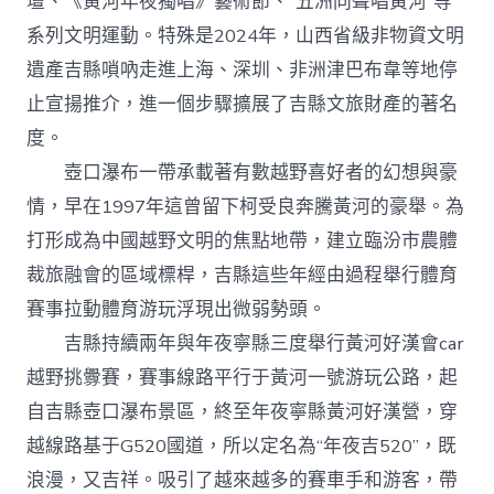
壇、《黃河年夜獨唱》藝術節、“五洲同聲唱黃河”等
系列文明運動。特殊是2024年，山西省級非物資文明
遺產吉縣嗩吶走進上海、深圳、非洲津巴布韋等地停
止宣揚推介，進一個步驟擴展了吉縣文旅財產的著名
度。
壺口瀑布一帶承載著有數越野喜好者的幻想與豪
情，早在1997年這曾留下柯受良奔騰黃河的豪舉。為
打形成為中國越野文明的焦點地帶，建立臨汾市農體
裁旅融會的區域標桿，吉縣這些年經由過程舉行體育
賽事拉動體育游玩浮現出微弱勢頭。
吉縣持續兩年與年夜寧縣三度舉行黃河好漢會car
越野挑釁賽，賽事線路平行于黃河一號游玩公路，起
自吉縣壺口瀑布景區，終至年夜寧縣黃河好漢營，穿
越線路基于G520國道，所以定名為“年夜吉520”，既
浪漫，又吉祥。吸引了越來越多的賽車手和游客，帶