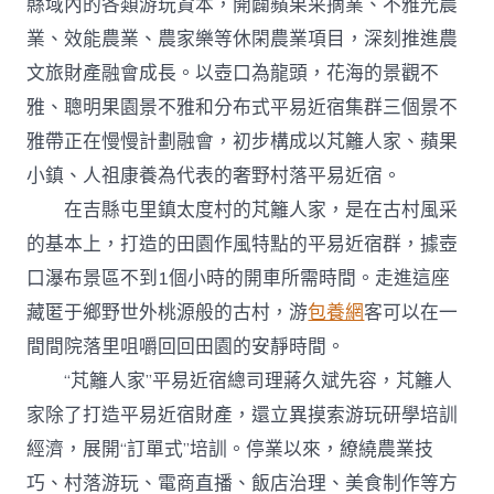
縣域內的各類游玩資本，開闢蘋果采摘業、不雅光農
業、效能農業、農家樂等休閑農業項目，深刻推進農
文旅財產融會成長。以壺口為龍頭，花海的景觀不
雅、聰明果園景不雅和分布式平易近宿集群三個景不
雅帶正在慢慢計劃融會，初步構成以芃籬人家、蘋果
小鎮、人祖康養為代表的奢野村落平易近宿。
在吉縣屯里鎮太度村的芃籬人家，是在古村風采
的基本上，打造的田園作風特點的平易近宿群，據壺
口瀑布景區不到1個小時的開車所需時間。走進這座
藏匿于鄉野世外桃源般的古村，游
包養網
客可以在一
間間院落里咀嚼回回田園的安靜時間。
“芃籬人家”平易近宿總司理蔣久斌先容，芃籬人
家除了打造平易近宿財產，還立異摸索游玩研學培訓
經濟，展開“訂單式”培訓。停業以來，繚繞農業技
巧、村落游玩、電商直播、飯店治理、美食制作等方