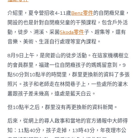
介紹里，夏令營招收4-11歲
Benz零件
的自閉癥兒童，
開設的也是針對自閉癥兒童的干預課程，包含戶外活
動，徒步、溯溪、采菌
Skoda零件
子、趕集等，還有
音樂、美術、生涯自行處理等室內課程。
8月9日上午，是爬蒼山的徒步活動。在這家機構樹立
的會員群里，福建一位自閉癥孩子的媽媽留意到，9
點50分到10點半的時間里，群里更換新的資料了多張
照片。孩子和老師走在林間巷子上，一些處所的灌木
叢跟孩子差未幾高，遠處是藍天白云。
但10點半之后，群里沒有再更換新的資料新聞。
后來，從網上的尋人啟事和當地的官方通報中大師得
知：11點40分，孩子走掉，13時43分，年夜理市公