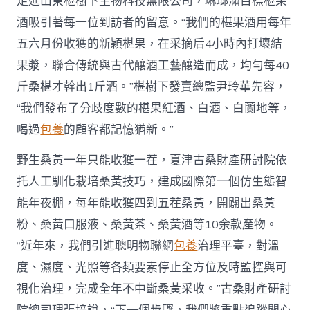
走進山東椹樹下生物科技無限公司，琳瑯滿目標椹果
酒吸引著每一位到訪者的留意。“我們的椹果酒用每年
五六月份收獲的新穎椹果，在采摘后4小時內打壞結
果漿，聯合傳統與古代釀酒工藝釀造而成，均勻每40
斤桑椹才幹出1斤酒。”椹樹下發賣總監尹玲華先容，
“我們發布了分歧度數的椹果紅酒、白酒、白蘭地等，
喝過
包養
的顧客都記憶猶新。”
野生桑黃一年只能收獲一茬，夏津古桑財產研討院依
托人工馴化栽培桑黃技巧，建成國際第一個仿生態智
能年夜棚，每年能收獲四到五茬桑黃，開闢出桑黃
粉、桑黃口服液、桑黃茶、桑黃酒等10余款產物。
“近年來，我們引進聰明物聯網
包養
治理平臺，對溫
度、濕度、光照等各類要素停止全方位及時監控與可
視化治理，完成全年不中斷桑黃采收。”古桑財產研討