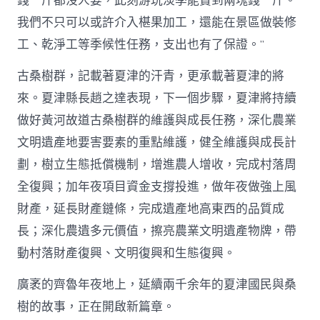
錢一斤都沒人要，此刻游玩淡季能賣到兩塊錢一斤。
我們不只可以或許介入椹果加工，還能在景區做裝修
工、乾淨工等季候性任務，支出也有了保證。”
古桑樹群，記載著夏津的汗青，更承載著夏津的將
來。夏津縣長趙之達表現，下一個步驟，夏津將持續
做好黃河故道古桑樹群的維護與成長任務，深化農業
文明遺產地要害要素的重點維護，健全維護與成長計
劃，樹立生態抵償機制，增進農人增收，完成村落周
全復興；加年夜項目資金支撐投進，做年夜做強上風
財產，延長財產鏈條，完成遺產地高東西的品質成
長；深化農遺多元價值，擦亮農業文明遺產物牌，帶
動村落財產復興、文明復興和生態復興。
廣袤的齊魯年夜地上，延續兩千余年的夏津國民與桑
樹的故事，正在開啟新篇章。