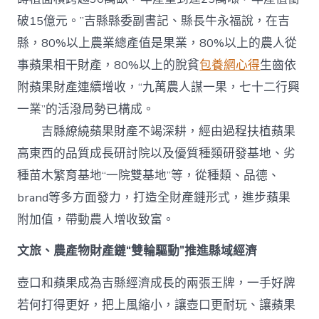
破15億元。”吉縣縣委副書記、縣長牛永福說，在吉
縣，80%以上農業總產值是果業，80%以上的農人從
事蘋果相干財產，80%以上的脫貧
包養網心得
生齒依
附蘋果財產連續增收，“九萬農人謀一果，七十二行興
一業”的活潑局勢已構成。
吉縣繚繞蘋果財產不竭深耕，經由過程扶植蘋果
高東西的品質成長研討院以及優質種類研發基地、劣
種苗木繁育基地“一院雙基地”等，從種類、品德、
brand等多方面發力，打造全財產鏈形式，進步蘋果
附加值，帶動農人增收致富。
文旅、農產物財產鏈“雙輪驅動”推進縣域經濟
壺口和蘋果成為吉縣經濟成長的兩張王牌，一手好牌
若何打得更好，把上風縮小，讓壺口更耐玩、讓蘋果