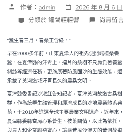
發
文
作者：
admin
2026 年 8 月 6 日
表
章
日
作
分
在
分類於
鐘聲輕輕響
尚無留言
期
者
類
〈古
桑
助
“蠶生春三月，春桑正含綠。”
農
興
早在2000多年前，山東夏津人的祖先便開端植桑養
枝
葉
蠶。在夏津縣的汗青上，連片的桑樹不只肩負著養蠶
總
制絲等經濟任務，更施展著防風固沙的生態效能，還
關
情
承載了黃河道域汗青長久的農桑文明。
_
中
夏津縣委書記沙淑紅告知記者，夏津黃河故道古桑樹
國
查
群，作為統籌生態管理和經濟成長的沙地農業體系典
包
范，于2018年進選全球主要農業文明遺產。近年來，
養
網〉
夏津縣委縣當局心系蒼生、枝葉關情，以此為依托，
中
與農人和企業聯袂齊心，讓曩昔風沙漫天的黃河故道