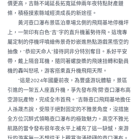
價更高，吉縣不竭延長拓寬延伸兩年夜特點財產鏈
條，積極摸索縣域經濟成長的新途徑。
黃河壺口瀑布景區泊車場北側的飛翔基地停機坪
上，一架印有白色“吉”字的直升機蓄勢待飛。這塊專
屬定制的停機坪噴繪佈景奇妙嵌進熱點游戲黑悟空的
抽像，“恭迎天命人”接待詞非分特別奪目。系好平安
帶，戴上隔音耳機，隨同著螺旋槳的飛速扭轉和動員
機的轟叫怒吼，游客搭乘直升機飛翔天際。
“這是2024年國慶前夜，為豐盛游玩體驗，景區
引進的一架五人座直升機，爭先發布飛‘閱’壺口瀑布高
空游玩產物，完成全市首飛。”吉縣壺口飛翔基地擔任
人孫晟杰說，受限于絕對固定的不雅景角度，沒措施
全方位沉醉式領略壺口瀑布的極致魅力。高空不雅光
航路的當令發布很年夜水平上補充了這一缺憾，來游
玩的游客無一不想從天上觀賞洶涌磅礴的壺口瀑布。