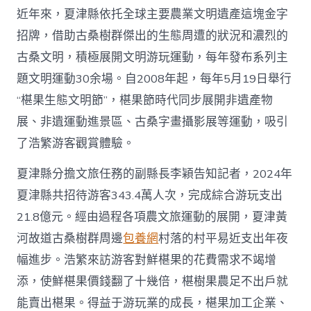
近年來，夏津縣依托全球主要農業文明遺產這塊金字
招牌，借助古桑樹群傑出的生態周遭的狀況和濃烈的
古桑文明，積極展開文明游玩運動，每年發布系列主
題文明運動30余場。自2008年起，每年5月19日舉行
“椹果生態文明節”，椹果節時代同步展開非遺產物
展、非遺運動進景區、古桑字畫攝影展等運動，吸引
了浩繁游客觀賞體驗。
夏津縣分擔文旅任務的副縣長李穎告知記者，2024年
夏津縣共招待游客343.4萬人次，完成綜合游玩支出
21.8億元。經由過程各項農文旅運動的展開，夏津黃
河故道古桑樹群周邊
包養網
村落的村平易近支出年夜
幅進步。浩繁來訪游客對鮮椹果的花費需求不竭增
添，使鮮椹果價錢翻了十幾倍，椹樹果農足不出戶就
能賣出椹果。得益于游玩業的成長，椹果加工企業、