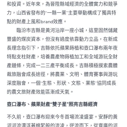
級
和投資。近年來，為晉陞縣域經濟的全體實力和競爭
打
造
力，山西省發布的“一縣一業”主要舉動構成了獨具特
查
點的財產上風和brand效應。
包
養
臨汾市吉縣是黃河沿岸一座小城，這里固然儲藏
網
豐盛的煤炭資本，但沒有過度依靠動力立品，在新成
站
“農
長理念指引下，吉縣依托蘋果蒔植和壺口瀑布兩年夜
體
裁
特點支柱財產，培養農產物蒔植加工和全域游玩全財
旅”
產鏈條，完成一二三產平衡成長。吉縣積極摸索農體
效
能
裁旅融會成長途徑，將農業、文明、體育賽事與游玩
區
深度融會，一個“生態、形狀、文態、業態”協同成長
_
中
的農文旅財產效能區漸成天氣。
國
網〉
壺口瀑布、蘋果財產“雙子星”照亮吉縣經濟
中
不久前，壺口瀑布迎來今冬首場流凌盛宴。安靜的黃
河河流漂浮著棉絮般的流凌，逆流而下，從寬廣的河