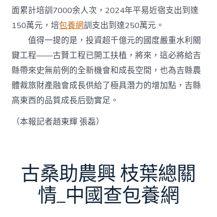
面累計培訓7000余人次，2024年平易近宿支出到達
150萬元，培
包養網
訓支出到達250萬元。
值得一提的是，投資超千億元的國度嚴重水利關
鍵工程——古賢工程已開工扶植，將來，這必將給吉
縣帶來史無前例的全新機會和成長空間，也為吉縣農
體裁旅財產融會成長供給了極具潛力的增加點，吉縣
高東西的品質成長后勁實足。
（本報記者趙東輝 張磊）
古桑助農興 枝葉總關
情_中國查包養網