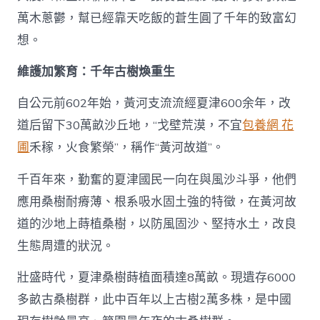
萬木蔥鬱，幫已經靠天吃飯的蒼生圓了千年的致富幻
想。
維護加繁育：千年古樹煥重生
自公元前602年始，黃河支流流經夏津600余年，改
道后留下30萬畝沙丘地，“戈壁荒漠，不宜
包養網 花
圃
禾稼，火食繁榮”，稱作“黃河故道”。
千百年來，勤奮的夏津國民一向在與風沙斗爭，他們
應用桑樹耐瘠薄、根系吸水固土強的特徵，在黃河故
道的沙地上蒔植桑樹，以防風固沙、堅持水土，改良
生態周遭的狀況。
壯盛時代，夏津桑樹蒔植面積達8萬畝。現遺存6000
多畝古桑樹群，此中百年以上古樹2萬多株，是中國