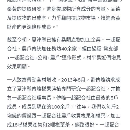
院總司理張培說，“下一個步驟，我們將重點追蹤關心
桑黃的提取研發，進步提取物所含成分的含量、品德
及提取物的出成率，力爭翻開提取物市場，推進桑黃
財產向更深條理成長。”
截至今朝，夏津縣已擁有桑類產物加工企業、一起配
合社、農戶傳統加任務坊40余家。經由過程“黨支部
+一起配合社+公司+農戶”運作形式，村平易近們增見
效果明顯。
一人致富帶動全村增收。2013年8月，劉傳峰請求成
立了夏津縣傳峰椹果蒔植專門研究一起配合社，并擔
負一起配合社理事長。傳峰一起配合社由最後的5戶
成員，成長到現在的100余戶。“往年，我們以每斤2
塊錢的價錢跟一起配合社農戶收買椹果和椹葉，加工
成18噸椹果產物和2噸椹葉茶，銷路很好。一起配合