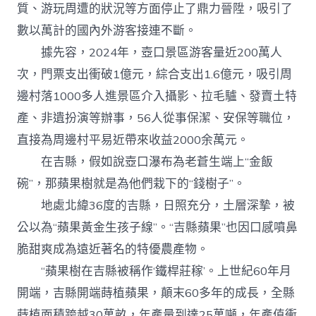
質、游玩周遭的狀況等方面停止了鼎力晉陞，吸引了
數以萬計的國內外游客接連不斷。
據先容，2024年，壺口景區游客量近200萬人
次，門票支出衝破1億元，綜合支出1.6億元，吸引周
邊村落1000多人進景區介入攝影、拉毛驢、發賣土特
產、非遺扮演等辦事，56人從事保潔、安保等職位，
直接為周邊村平易近帶來收益2000余萬元。
在吉縣，假如說壺口瀑布為老蒼生端上“金飯
碗”，那蘋果樹就是為他們栽下的“錢樹子”。
地處北緯36度的吉縣，日照充分，土層深摯，被
公以為“蘋果黃金生孩子線”。“吉縣蘋果”也因口感噴鼻
脆甜爽成為遠近著名的特優農產物。
“蘋果樹在吉縣被稱作‘鐵桿莊稼’。上世紀60年月
開端，吉縣開端蒔植蘋果，顛末60多年的成長，全縣
蒔植面積跨越30萬畝，年產量到達25萬噸，年產值衝