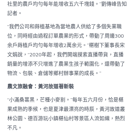
社里的農戶均勻每年能增收五六千塊錢。”劉傳峰告知
記者。
“我們公司和蒔植基地為當地農人供給了多個失業職
位，同時經由過程訂單農業的形式，帶動了周邊300
余戶蒔植戶均勻每年增收2萬余元。”椹樹下董事長宋
文娟說，“2020年起，我們開端摸索直播帶貨，直播
銷量的增添不只增進了農業生孩子範圍化，還帶動了
物流、包裝、倉儲等鄉村辦事業的成長。”
農文旅融會：黃河故道著新裝
“小滿桑葚黑，芒種小麥割。”每年五六月份，恰是椹
果成熟的季候，也是夏津最漂亮的時辰，黃河故道叢
林公園、德百游玩小鎮椹仙村等景區人流如織，熱烈
不凡。