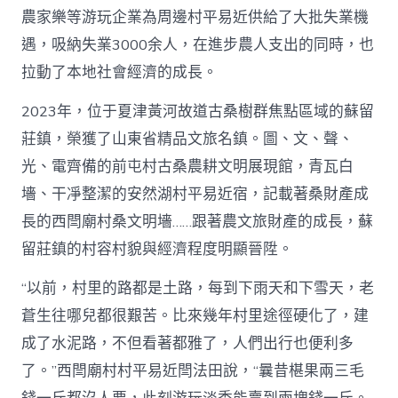
農家樂等游玩企業為周邊村平易近供給了大批失業機
遇，吸納失業3000余人，在進步農人支出的同時，也
拉動了本地社會經濟的成長。
2023年，位于夏津黃河故道古桑樹群焦點區域的蘇留
莊鎮，榮獲了山東省精品文旅名鎮。圖、文、聲、
光、電齊備的前屯村古桑農耕文明展現館，青瓦白
墻、干凈整潔的安然湖村平易近宿，記載著桑財產成
長的西閆廟村桑文明墻……跟著農文旅財產的成長，蘇
留莊鎮的村容村貌與經濟程度明顯晉陞。
“以前，村里的路都是土路，每到下雨天和下雪天，老
蒼生往哪兒都很艱苦。比來幾年村里途徑硬化了，建
成了水泥路，不但看著都雅了，人們出行也便利多
了。”西閆廟村村平易近閆法田說，“曩昔椹果兩三毛