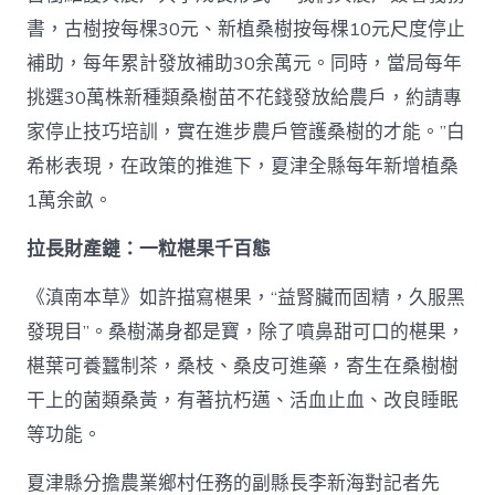
書，古樹按每棵30元、新植桑樹按每棵10元尺度停止
補助，每年累計發放補助30余萬元。同時，當局每年
挑選30萬株新種類桑樹苗不花錢發放給農戶，約請專
家停止技巧培訓，實在進步農戶管護桑樹的才能。”白
希彬表現，在政策的推進下，夏津全縣每年新增植桑
1萬余畝。
拉長財產鏈：一粒椹果千百態
《滇南本草》如許描寫椹果，“益腎臟而固精，久服黑
發現目”。桑樹滿身都是寶，除了噴鼻甜可口的椹果，
椹葉可養蠶制茶，桑枝、桑皮可進藥，寄生在桑樹樹
干上的菌類桑黃，有著抗朽邁、活血止血、改良睡眠
等功能。
夏津縣分擔農業鄉村任務的副縣長李新海對記者先