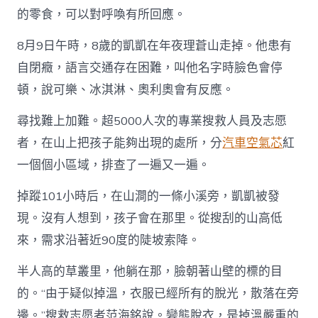
子
的零食，可以對呼喚有所回應。
不
過
一
8月9日午時，8歲的凱凱在年夜理蒼山走掉。他患有
二
自閉癥，語言交通存在困難，叫他名字時臉色會停
百
米”，
頓，說可樂、冰淇淋、奧利奧會有反應。
尋
找
尋找難上加難。超5000人次的專業搜救人員及志愿
OSDER
奧
者，在山上把孩子能夠出現的處所，分
汽車空氣芯
紅
斯
一個個小區域，排查了一遍又一遍。
德
台
掉蹤101小時后，在山澗的一條小溪旁，凱凱被發
北
汽
現。沒有人想到，孩子會在那里。從搜刮的山高低
車
來，需求沿著近90度的陡坡索降。
走
掉
自
半人高的草叢里，他躺在那，臉朝著山壁的標的目
閉
的。“由于疑似掉溫，衣服已經所有的脫光，散落在旁
癥
孩
邊。”搜救志愿者范海銘說。變態脫衣，是掉溫嚴重的