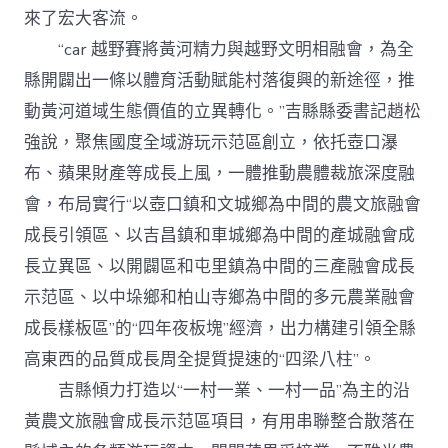
來了宏大客流。
“car 越野賽將黃河精力與越野文明相融會，為全
縣開闢出一條以體育活動賦能村落復興的新途徑，推
動黃河道域生態價值的立異轉化。”吉縣縣委書記趙松
強說，聚焦國度全域游玩示范區創立，依托壺口瀑
布、蘋果財產等成長上風，一體推動農體裁旅深度融
會，布局實行“以壺口鎮和文城鄉為中間的農文旅融會
成長引領區、以吉昌鎮和車城鄉為中間的產城融會成
長立異區、以開闢區和屯里鎮為中間的三產融會成長
示范區、以中垛鄉和柏山寺鄉為中間的多元農業融會
成長樣板區”的“四年夜板塊”經濟，出力構建引領全縣
高東西的品質成長周全提質提速的“四梁八柱”。
吉縣傾力打造以“一村一業、一村一品”為主的沿
黃農文旅融會成長示范區項目，有用串聯整合散落在