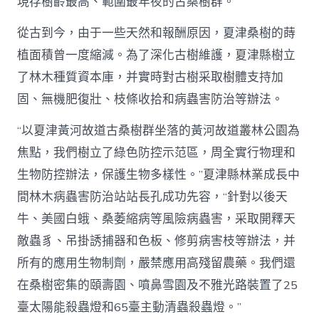
現存樹齡最高、範圍最年夜的古桑樹群。
從古到今，由于一些天然和報酬原因，夏津桑樹的蒔
植面積曾一度縮減。為了深化古樹維護，夏津縣樹立
了林木種質資本庫，并實時對古樹采取樹體支持加
固、無機肥復壯、枝條收拾和病蟲害防治等辦法。
“以夏津黃河故道古桑樹群坐落的黃河故道叢林公園為
焦點，我們樹立了綠色防控示范區，周全實行物理和
生物防控辦法，保護生物多樣性。”夏津縣林業成長中
間林木病蟲害防治站站長孔成功先容，“針對以後天
牛、美國白蛾、桑萎縮病等風險病蟲害，采取開釋天
敵蟲豸、吊掛誘捕器和色板、修剪病害枝等辦法，并
所有的應用生物制劑，嚴禁應用高殘留農藥。我們還
在桑樹密集的頤壽園、噴鼻雪園及不雅光路裝置了25
臺太陽能殺蟲燈和65臺主動清蟲殺蟲燈。”