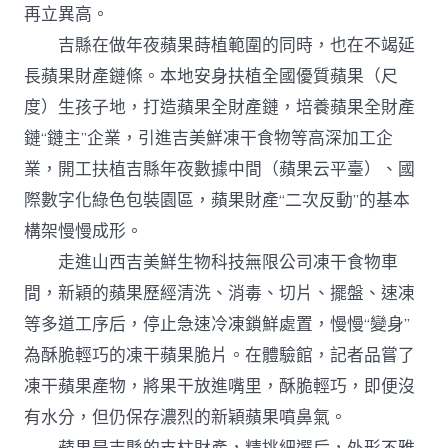
再立異高。
吉縣在做年夜蘋果蒔植範圍的同時，也在不竭延
長蘋果財產鏈條。本地安身扶植全國優質蘋果（尺
度）生孩子地，打造蘋果全財產鏈，培養蘋果全財產
鏈“鏈主”企業，引進吉美鮮凍干食物等高深加工企
業，開工扶植吉縣年夜數據中間（蘋果云平臺）、國
際數字化綠色包裝園區，蘋果財產“二次反動”的基本
構架慢慢成形。
走進山西吉美鮮生物科技無限公司凍干食物車
間，新穎的蘋果歷經清洗、消毒、切片、擺盤、速凍
等多道工序后，停止急速冷凍鎖鮮處置，慢慢“變身”
為酥脆輕巧的凍干蘋果脆片。在體驗館，記者品嘗了
凍干蘋果產物，將果干放進嘴里，酥脆輕巧，即便沒
有水分，但仍保存濃烈的新穎蘋果噴鼻氣。