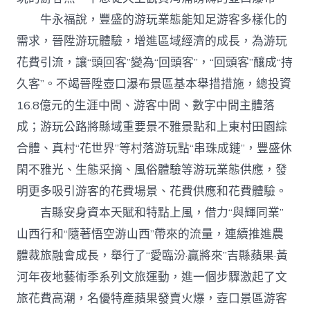
牛永福說，豐盛的游玩業態能知足游客多樣化的
需求，晉陞游玩體驗，增進區域經濟的成長，為游玩
花費引流，讓“頭回客”變為“回頭客”，“回頭客”釀成“持
久客”。不竭晉陞壺口瀑布景區基本舉措措施，總投資
16.8億元的生涯中間、游客中間、數字中間主體落
成；游玩公路將縣域重要景不雅景點和上東村田園綜
合體、真村“花世界”等村落游玩點“串珠成鏈”，豐盛休
閑不雅光、生態采摘、風俗體驗等游玩業態供應，發
明更多吸引游客的花費場景、花費供應和花費體驗。
吉縣安身資本天賦和特點上風，借力“與輝同業”
山西行和“隨著悟空游山西”帶來的流量，連續推進農
體裁旅融會成長，舉行了“愛臨汾·贏將來”吉縣蘋果·黃
河年夜地藝術季系列文旅運動，進一個步驟激起了文
旅花費高潮，名優特產蘋果發賣火爆，壺口景區游客