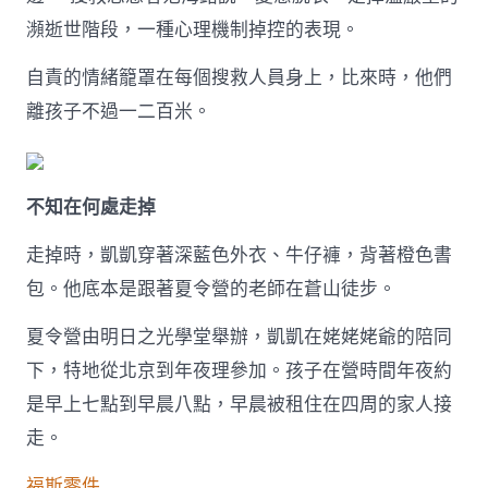
子
瀕逝世階段，一種心理機制掉控的表現。
的
五
自責的情緒籠罩在每個搜救人員身上，比來時，他們
天〉
中
離孩子不過一二百米。
不知在何處走掉
走掉時，凱凱穿著深藍色外衣、牛仔褲，背著橙色書
包。他底本是跟著夏令營的老師在蒼山徒步。
夏令營由明日之光學堂舉辦，凱凱在姥姥姥爺的陪同
下，特地從北京到年夜理參加。孩子在營時間年夜約
是早上七點到早晨八點，早晨被租住在四周的家人接
走。
福斯零件