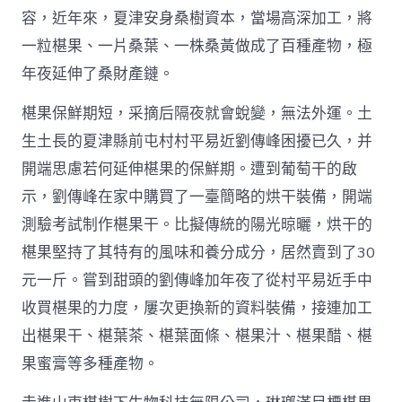
容，近年來，夏津安身桑樹資本，當場高深加工，將
一粒椹果、一片桑葉、一株桑黃做成了百種產物，極
年夜延伸了桑財產鏈。
椹果保鮮期短，采摘后隔夜就會蛻變，無法外運。土
生土長的夏津縣前屯村村平易近劉傳峰困擾已久，并
開端思慮若何延伸椹果的保鮮期。遭到葡萄干的啟
示，劉傳峰在家中購買了一臺簡略的烘干裝備，開端
測驗考試制作椹果干。比擬傳統的陽光晾曬，烘干的
椹果堅持了其特有的風味和養分成分，居然賣到了30
元一斤。嘗到甜頭的劉傳峰加年夜了從村平易近手中
收買椹果的力度，屢次更換新的資料裝備，接連加工
出椹果干、椹葉茶、椹葉面條、椹果汁、椹果醋、椹
果蜜膏等多種產物。