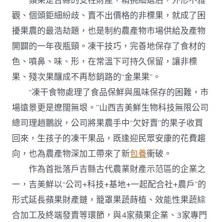
蘋果是吉縣的支柱財產，精挑細選后，外形不雅
觀、個頭鉅細紛歧、賣不出價格的非標果，就成了困
擾果農的最浩劫題，也是制約農產物市場供給及產物
開闢的一年夜瓶頸。凍干技巧，完善地保存了食材的
色、噴鼻、味、形，在常溫下可持久保留，讓非標
果、殘次果釀成不再愁銷路的“金果果”。
“凍干食物處理了食品保鮮與風味保存的困難，市
場遠景更是遼闊無垠。”山西吉美鮮生物科技無限公司
總司理趙鵬說，公司將果農手中“欠好賣”的果子收買
回來，生孩子的凍干果品，既逢迎民眾安康的花費趨
向，也為農產物深加工帶來了新
包養
衝破。
作為首批落戶吉縣古代農業財產示范區的企業之
一，吉美鮮以“公司+科技+基地+一起配合社+農戶”的
形式延長蘋果財產鏈，籠罩果蔬蒔植、效能性果蔬綜
合加工及終端發賣等環節，與4家蘋果企業、3家專門