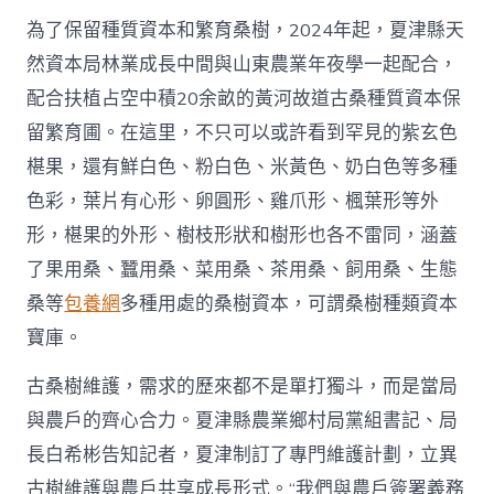
為了保留種質資本和繁育桑樹，2024年起，夏津縣天
然資本局林業成長中間與山東農業年夜學一起配合，
配合扶植占空中積20余畝的黃河故道古桑種質資本保
留繁育圃。在這里，不只可以或許看到罕見的紫玄色
椹果，還有鮮白色、粉白色、米黃色、奶白色等多種
色彩，葉片有心形、卵圓形、雞爪形、楓葉形等外
形，椹果的外形、樹枝形狀和樹形也各不雷同，涵蓋
了果用桑、蠶用桑、菜用桑、茶用桑、飼用桑、生態
桑等
包養網
多種用處的桑樹資本，可謂桑樹種類資本
寶庫。
古桑樹維護，需求的歷來都不是單打獨斗，而是當局
與農戶的齊心合力。夏津縣農業鄉村局黨組書記、局
長白希彬告知記者，夏津制訂了專門維護計劃，立異
古樹維護與農戶共享成長形式。“我們與農戶簽署義務