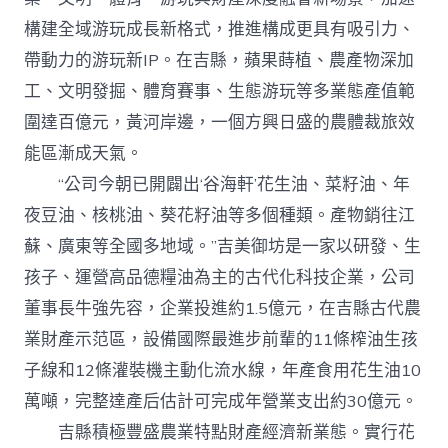
構建全域游玩成長新格式，推進構成更具有吸引力、
帶動力的游玩新IP。在吉縣，蘋果蒔植、農產物深加
工、文明發掘、體育賽事、生態游玩等多業態產值範
圍達百億元，黃河岸邊，一個方興日盛的農體裁旅效
能區漸成天氣。
“公司今朝已開闢出‘谷海軒’花生油、菜籽油、年
夜豆油、核桃油、葵花籽油等多個種類。產物銷往江
蘇、廣東等全國多地域。”吉美御坊是一家以研發、生
孩子、運營高品德糧油為主的古代化科技企業，公司
董事長牛強先容，企業投進約1.5億元，在吉縣古代農
業財產示范區，設備國際最進步前輩的11條榨油生孩
子線和12條灌裝機主動化流水線，年產食用花生油10
萬噸，完整達產后估計可完成年營業支出約30億元。
吉縣積極豐盛農業特點財產經濟新業態。實行花