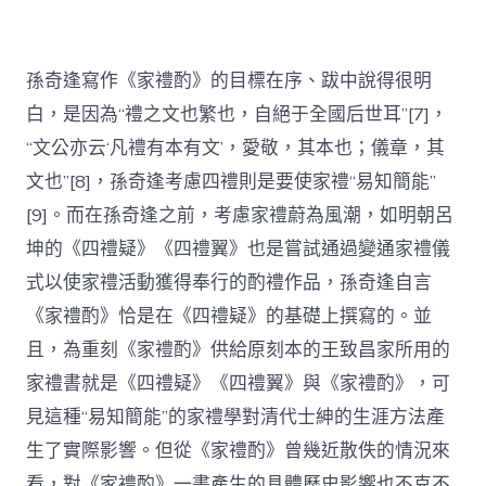
孫奇逢寫作《家禮酌》的目標在序、跋中說得很明
白，是因為“禮之文也繁也，自絕于全國后世耳”[7]，
“文公亦云‘凡禮有本有文’，愛敬，其本也；儀章，其
文也”[8]，孫奇逢考慮四禮則是要使家禮“易知簡能”
[9]。而在孫奇逢之前，考慮家禮蔚為風潮，如明朝呂
坤的《四禮疑》《四禮翼》也是嘗試通過變通家禮儀
式以使家禮活動獲得奉行的酌禮作品，孫奇逢自言
《家禮酌》恰是在《四禮疑》的基礎上撰寫的。並
且，為重刻《家禮酌》供給原刻本的王致昌家所用的
家禮書就是《四禮疑》《四禮翼》與《家禮酌》，可
見這種“易知簡能”的家禮學對清代士紳的生涯方法產
生了實際影響。但從《家禮酌》曾幾近散佚的情況來
看，對《家禮酌》一書產生的具體歷史影響也不克不