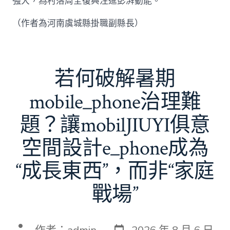
強大，為村落周全復興注進彭湃動能。
（作者為河南虞城縣掛職副縣長）
若何破解暑期
mobile_phone治理難
題？讓mobilJIUYI俱意
空間設計e_phone成為
“成長東西”，而非“家庭
戰場”
發
文
作者：
admin
2026 年 8 月 6 日