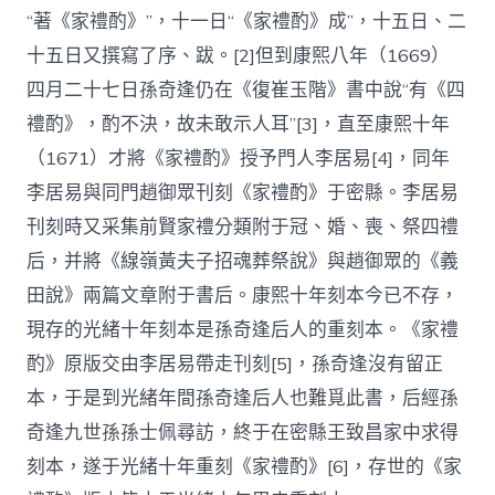
“著《家禮酌》”，十一日“《家禮酌》成”，十五日、二
十五日又撰寫了序、跋。[2]但到康熙八年（1669）
四月二十七日孫奇逢仍在《復崔玉階》書中說“有《四
禮酌》，酌不決，故未敢示人耳”[3]，直至康熙十年
（1671）才將《家禮酌》授予門人李居易[4]，同年
李居易與同門趙御眾刊刻《家禮酌》于密縣。李居易
刊刻時又采集前賢家禮分類附于冠、婚、喪、祭四禮
后，并將《線嶺黃夫子招魂葬祭說》與趙御眾的《義
田說》兩篇文章附于書后。康熙十年刻本今已不存，
現存的光緒十年刻本是孫奇逢后人的重刻本。《家禮
酌》原版交由李居易帶走刊刻[5]，孫奇逢沒有留正
本，于是到光緒年間孫奇逢后人也難覓此書，后經孫
奇逢九世孫孫士佩尋訪，終于在密縣王致昌家中求得
刻本，遂于光緒十年重刻《家禮酌》[6]，存世的《家