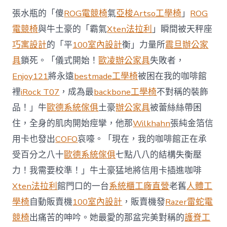
西
張水瓶的「傻
ROG電競椅
氣
亞梭Artso工學椅
」
ROG
8
月
電競椅
與牛土豪的「霸氣
Xten法拉利
」瞬間被天秤座
前
巧寓設計
的「平
100室內設計
衡」力量所
震旦辦公家
去
馬
具
鎖死。「儀式開始！
歐凌辦公家具
失敗者，
國
Enjoy121
將永遠
bestmade工學椅
被困在我的咖啡館
與
柔
裡
iRock T07
，成為最
backbone工學椅
不對稱的裝飾
佛
品！」牛
歐德系統傢俱
土豪
辦公家具
被蕾絲絲帶困
J
億
住，全身的肌肉開始痙攣，他那
Wilkhahn
張純金箔信
嵐
辦
用卡也發出
COFO
哀嚎。「現在，我的咖啡館正在承
公
受百分之八十
歐德系統傢俱
七點八八的結構失衡壓
室
設
力！我需要校準！」牛土豪猛地將信用卡插進咖啡
計
Xten法拉利
館門口的一台
系統櫃工廠直營
老舊
人體工
DT
踢
學椅
自動販賣機
100室內設計
，販賣機發
Razer雷蛇電
友
競椅
出痛苦的呻吟。她最愛的那盆完美對稱的
護脊工
誼