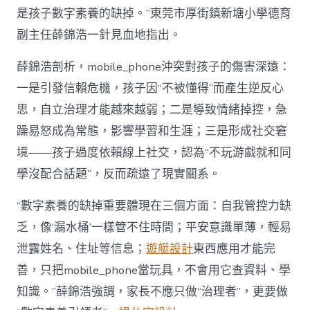
是孩子數字素養的缺掉。”東莞市厚街鎮新塘小學德育
副主任薛錦浩一針見血地指出。
薛錦浩剖析，mobile_phone沖突對孩子的傷害深遠：
一是引發信賴危機，孩子因“不被懂得”而產生逆反心
思，自立治理才能越來越弱；二是導致情緒掉控，急
躁易怒成為常態，影響學習和生涯；三是形成社交窘
境——孩子過度依賴線上社交，認為“不玩游戲就和同
學沒配合話題”，反而疏遠了現實關系。
“數字素養的缺掉重要體現在三個方面：自我管控力缺
乏，像‘漏水桶’一樣管不住時間；平安意識單薄，輕易
泄露姓名、住址等信息；
遊艇設計
東西應用才能完
善，只把mobile_phone當玩具，不會用它查資料、學
知識。”薛錦浩強調，家長不應只做“治理者”，更要做