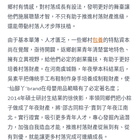
網
鄉村有情感，對村落成長有設法，發明更好的舞臺讓
_
他們施展聰慧才智，不只有助于推進村落財產進級，
中
國
還能帶動村落人才步隊扶植。
網〉
中
由于基本單薄、人才匱乏，一些鄉村
包養
的特點資本
尚在覺醒，亟待開闢。返鄉創業青年清楚當地特色、
擁有立異視野，給他們必定的創業攙扶，有助于更好
培養村落財產。在河南虞城縣，年夜學本科結業后，
吳素平把傳統手工布鞋制作身手培養成制鞋財產，使
“仙腳丫”brand在母嬰用品範疇有了必定著名度；
2014年碩士研討生結業的徐俠影，率領同鄉們把小粽
子做成了年夜財產，將“邵古同粽子”賣到了年夜江南
北。實行證實，吸引更多青年人才，專心發掘內涵潛
力，加強自我造血才能，推進村落財產從無到有、從
有到優，就能讓更多村落完成可連續成長。