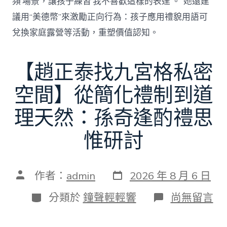
頻’場景，讓孩子練習‘我不喜歡這樣的表達’。”她還建
議用“美德幣”來激勵正向行為：孩子應用禮貌用語可
兌換家庭露營等活動，重塑價值認知。
【趙正泰找九宮格私密
空間】從簡化禮制到道
理天然：孫奇逢酌禮思
惟研討
發
文
作者：
admin
2026 年 8 月 6 日
表
章
日
作
分
在
分類於
鐘聲輕輕響
尚無留言
期
者
類
〈【趙
正