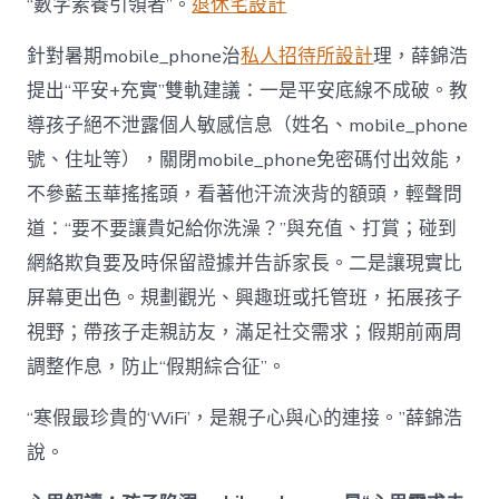
“數字素養引領者”。
退休宅設計
針對暑期mobile_phone治
私人招待所設計
理，薛錦浩
提出“平安+充實”雙軌建議：一是平安底線不成破。教
導孩子絕不泄露個人敏感信息（姓名、mobile_phone
號、住址等），關閉mobile_phone免密碼付出效能，
不參藍玉華搖搖頭，看著他汗流浹背的額頭，輕聲問
道：“要不要讓貴妃給你洗澡？”與充值、打賞；碰到
網絡欺負要及時保留證據并告訴家長。二是讓現實比
屏幕更出色。規劃觀光、興趣班或托管班，拓展孩子
視野；帶孩子走親訪友，滿足社交需求；假期前兩周
調整作息，防止“假期綜合征”。
“寒假最珍貴的‘WiFi’，是親子心與心的連接。”薛錦浩
說。