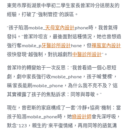
東莞市厚街湖景中學初二學生家長曾潔玲分送朋友的
經驗，打破了“強制管控”的誤區。
“孩子陷溺mobile_
天母室內設計
phone時，我曾氣得
發抖。”曾潔玲坦言，最後面對這種情況，她也曾想過
強行奪mobile_p
牙醫診所設計
hone，但
禪風室內設計
很快發現“越強制，對抗越劇烈
中醫診所設計
”。
曾潔玲的轉變始于一次反思：“我曾看過一個心思短
劇，劇中家長強行收mobile_phone，孩子喊‘雙標’，
稱‘家長能刷mobile_phone，為什么我不克不及？’這
其實裸露了孩子的焦點訴求：同等與尊敬。”
現在，曾密斯的家庭構成了一套“冷靜+協商”機制：當
孩子陷溺mobile_phone時，她
綠設計師
會先深呼吸，
默念“123，親生的”來平復情緒，再用同等的語氣溝