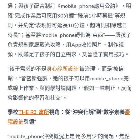
通；與孩子配合制訂《mobile_phone應用公約》，明
確“完成作業后可應用30分鐘”“睡前1小時禁機”等規
則，并約定“表現好可延長10分鐘，超時則扣除越日
時長”；甚至將mobile_phone轉化為“東西”——讓孩子
負責規劃家庭觀光攻略，用App收拾照片、制作視
頻，既滿足了孩子的自立需求，又晉陞了實用技巧。
“孩子需求的不是
身心診所設計
‘被治理’，而是‘被信
賴’。”曾密斯強調，她的孩子可以用mobile_phone完
成線上作業、與同學討論問題，“假如一味制止，反而
會影響他的學習和社交”。
學校
THE R3 寓所
視角：從“沖突化解”到“數字素養
豪
宅設計
引領”
“mobile_phone沖突概況上是‘用多用少’的問題，焦點