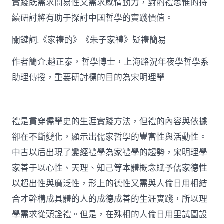
實踐既需求簡易性又需求感情動力，對酌禮思惟的持
禮
思
續研討將有助于探討中國哲學的實踐價值。
惟
研
關鍵詞:《家禮酌》《朱子家禮》疑禮簡易
討〉
中
作者簡介:趙正泰，哲學博士，上海路況年夜學哲學系
助理傳授，重要研討標的目的為宋明理學
禮是貫穿儒學史的生涯實踐方法，但禮的內容與依據
卻在不斷變化，顯示出儒家哲學的豐富性與活動性。
中古以后出現了變經禮學為家禮學的趨勢，宋明理學
家善于以心性、天理、知己等本體概念賦予儒家德性
以超出性與廣泛性，形上的德性又需與人倫日用相結
合才幹構成具體的人的成德成善的生涯實踐，所以理
學需求從頭詮禮。但是，在殊相的人倫日用里試圖設