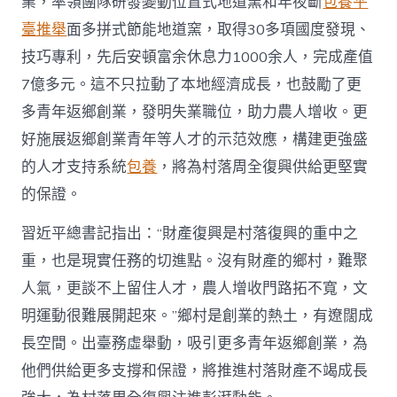
業，率領團隊研發變動位置式地道窯和年夜斷
包養平
臺推舉
面多拼式節能地道窯，取得30多項國度發現、
技巧專利，先后安頓富余休息力1000余人，完成產值
7億多元。這不只拉動了本地經濟成長，也鼓勵了更
多青年返鄉創業，發明失業職位，助力農人增收。更
好施展返鄉創業青年等人才的示范效應，構建更強盛
的人才支持系統
包養
，將為村落周全復興供給更堅實
的保證。
習近平總書記指出：“財產復興是村落復興的重中之
重，也是現實任務的切進點。沒有財產的鄉村，難聚
人氣，更談不上留住人才，農人增收門路拓不寬，文
明運動很難展開起來。”鄉村是創業的熱土，有遼闊成
長空間。出臺務虛舉動，吸引更多青年返鄉創業，為
他們供給更多支撐和保證，將推進村落財產不竭成長