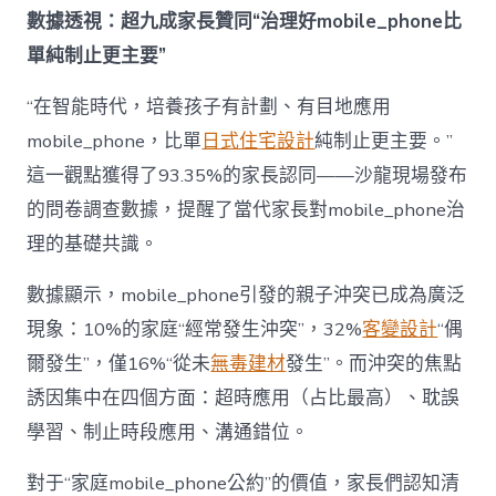
成
數據透視：超九成家長贊同“治理好mobile_phone比
為
單純制止更主要”
“成
長
東
“在智能時代，培養孩子有計劃、有目地應用
西”，
mobile_phone，比單
日式住宅設計
純制止更主要。”
而
非
這一觀點獲得了93.35%的家長認同——沙龍現場發布
“家
的問卷調查數據，提醒了當代家長對mobile_phone治
庭
戰
理的基礎共識。
場”〉
中
數據顯示，mobile_phone引發的親子沖突已成為廣泛
現象：10%的家庭“經常發生沖突”，32%
客變設計
“偶
爾發生”，僅16%“從未
無毒建材
發生”。而沖突的焦點
誘因集中在四個方面：超時應用（占比最高）、耽誤
學習、制止時段應用、溝通錯位。
對于“家庭mobile_phone公約”的價值，家長們認知清