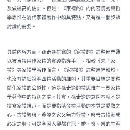
及做過高的估計。但是，《家禮酌》的內容情勢與哲
學思惟在清代家禮著作中頗具特點，又有進一個步驟
討論的需要。
具體內容方面，孫奇逢撰寫的《家禮酌》註釋部門難
以被直接用作家禮的實踐指導手冊。相較《朱子家
禮》等家禮學著作而言，《家禮酌》註釋篇幅較短，
也沒有詳細說明四禮活動的細則，其重要目標是闡釋
簡化家禮的公道性，這是孫奇逢酌禮思惟在一眾家禮
學著作中的特別之處。其實，孫奇逢的意圖本就不是
撰寫家禮規范，而是要指落發禮活動的本質是愛敬之
心。古禮繁瑣，貧賤之家又無力行禮，廢棄古禮漸成
必定之勢；可是全國人卻都有冠、婚、喪、祭的生涯