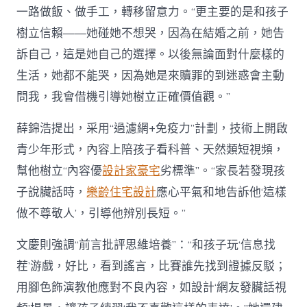
一路做飯、做手工，轉移留意力。“更主要的是和孩子
樹立信賴——她碰她不想哭，因為在結婚之前，她告
訴自己，這是她自己的選擇。以後無論面對什麼樣的
生活，她都不能哭，因為她是來贖罪的到迷惑會主動
問我，我會借機引導她樹立正確價值觀。”
薛錦浩提出，采用“過濾網+免疫力”計劃，技術上開啟
青少年形式，內容上陪孩子看科普、天然類短視頻，
幫他樹立“內容優
設計家豪宅
劣標準”。“家長若發現孩
子說臟話時，
樂齡住宅設計
應心平氣和地告訴他‘這樣
做不尊敬人’，引導他辨別長短。”
文慶則強調“前言批評思維培養”：“和孩子玩‘信息找
茬’游戲，好比，看到謠言，比賽誰先找到證據反駁；
用腳色飾演教他應對不良內容，如設計‘網友發臟話視