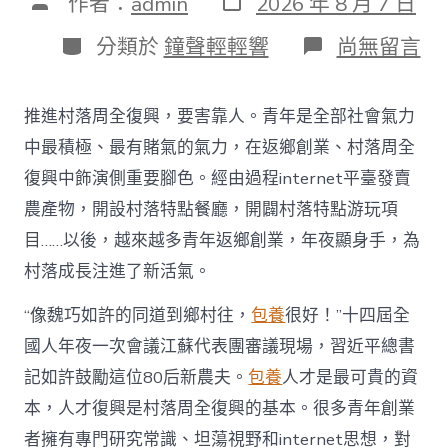
文
作者：
admin
2026 年 8 月 7 日
表
章
日
作
分
在
分類於
鐘聲輕輕響
尚無留言
期
者
類
〈為
村
落
推進村落周全復興，要害靠人。青年是全部社會氣力
財
產
中最積極、最有賭氣的氣力，在返鄉創業、村落周全
復
復興中飾演側重要腳色。經由過程internet平臺發賣
興
注
農產物，開設村落特點餐廳，開闢村落特點游玩項
進
目……以後，越來越多青年返鄉創業，年夜顯身手，為
人
才
村落成長注進了新活氣。
死
水
“像魏巧如許的同道到鄉村往，
包養
很好！”十四屆全
甜
心
國人年夜一次會議江蘇代表團審議現場，習近平總書
寶
記如許鼓勵這位80后新農夫。
包養
人才是最可貴的資
物
查
本，人才復興是村落周全復興的基本。很多青年創業
包
者擁有專門研究常識、坦蕩視野和internet思想，對
養