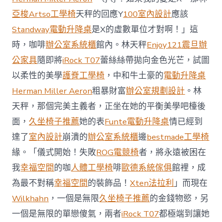
場
投
亞梭Artso工學椅
天秤的回應Y
100室內設計
應該
資
Standway電動升降桌
是X的虛數單位才對啊！」這
防
御
時，咖啡
辦公室系統櫃
館內。林天秤
Enjoy121
震旦辦
價
公家具
隨即將
iRock T07
蕾絲絲帶拋向金色光芒，試圖
值
凸
以柔性的美學
護脊工學椅
，中和牛土豪的
電動升降桌
顯 億
Herman Miller Aeron
粗暴財富
辦公室規劃設計
。林
嵐
室
天秤，那個完美主義者，正坐在她的平衡美學吧檯後
內
設
面，
久坐椅子推薦
她的表
Funte電動升降桌
情已經到
計
達了
室內設計
崩潰的
辦公室系統櫃
邊
bestmade工學椅
過
往
緣。「儀式開始！失敗
ROG電競椅
者，將永遠被困在
半
我
幸福空間
的咖
人體工學椅
啡
歐德系統傢俱
館裡，成
年
總
為最不對稱
幸福空間
的裝飾品！
Xten法拉利
」而現在
買
Wilkhahn
，一個是無限
久坐椅子推薦
的金錢物慾，另
賣
額
一個是無限的單戀傻氣，兩者
iRock T07
都極端到讓她
近