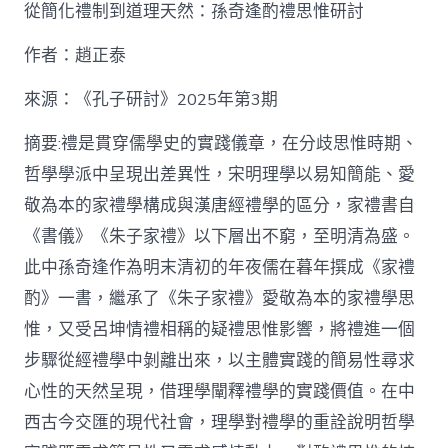
泰
從簡化禮制到道理天然：孫奇逢酌禮思惟研討
找
九
作者：趙正泰
宮
格
私
來源：《孔子研討》2025年第3期
密
空
摘要:禮是貫穿儒學史的實踐儀章，在分歧思惟時期、
間】
哲學學派中呈現出差異性，宋明理學以易知簡能、愛
從
簡
敬為本的家禮學構成與漢唐經禮學的區分，家禮書自
化
《書儀》《朱子家禮》以下層出不窮，至明清為盛。
禮
制
此中孫奇逢作為明末清初的年夜儒在暮年撰成《家禮
到
道
酌》一書，繼承了《朱子家禮》愛敬為本的家禮學思
理
惟，又受呂坤情禮相稱的疑禮思惟影響，將禮進一個
天
然：
步驟從經禮學中剝離出來，以主體實踐的簡易性尋求
孫
心性的天然呈現，借理學闡釋禮學的實踐價值。在中
奇
逢
西古今交匯的現代社會，理學對禮學的重詮說明哲學
酌