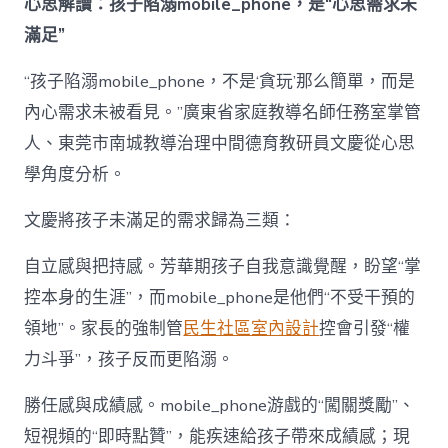
心思解讀：孩子陷溺mobile_phone，是“心思需求未
滿足”
“孩子陷溺mobile_phone，不是‘貪玩’那么簡單，而是
內心需求未被看見。”廣東省家庭教導名師任務室掌管
人、東莞市南城教導治理中間德育教研員文慶從心思
學角度分析。
文慶將孩子未滿足的需求歸為三類：
自立感與把持感。芳華期孩子自我意識覺醒，盼望“掌
控本身的生涯”，而mobile_phone是他們“不受干預的
領地”。家長的強制管
民生社區室內設計
控會引發“權
力斗爭”，孩子反而更陷溺。
勝任感與成績感。mobile_phone游戲的“闖關獎勵”、
短視頻的“即時點贊”，能疾速給孩子帶來成績感；現