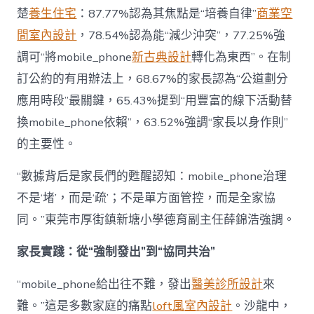
楚
養生住宅
：87.77%認為其焦點是“培養自律”
商業空
間室內設計
，78.54%認為能“減少沖突”，77.25%強
調可“將mobile_phone
新古典設計
轉化為東西”。在制
訂公約的有用辦法上，68.67%的家長認為“公道劃分
應用時段”最關鍵，65.43%提到“用豐富的線下活動替
換mobile_phone依賴”，63.52%強調“家長以身作則”
的主要性。
“數據背后是家長們的甦醒認知：mobile_phone治理
不是‘堵’，而是‘疏’；不是單方面管控，而是全家協
同。”東莞市厚街鎮新塘小學德育副主任薛錦浩強調。
家長實踐：從“強制發出”到“協同共治”
“mobile_phone給出往不難，發出
醫美診所設計
來
難。”這是多數家庭的痛點
loft風室內設計
。沙龍中，