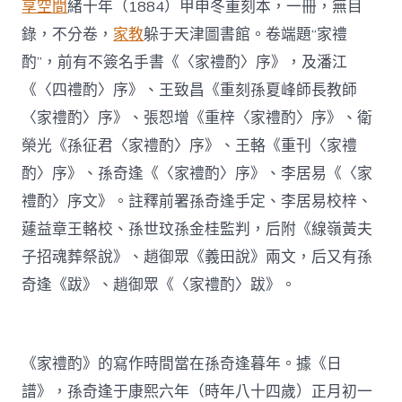
享空間
緒十年（1884）甲申冬重刻本，一冊，無目
錄，不分卷，
家教
躲于天津圖書館。卷端題“家禮
酌”，前有不簽名手書《〈家禮酌〉序》，及潘江
《〈四禮酌〉序》、王致昌《重刻孫夏峰師長教師
〈家禮酌〉序》、張恕增《重梓〈家禮酌〉序》、衛
榮光《孫征君〈家禮酌〉序》、王輅《重刊〈家禮
酌〉序》、孫奇逢《〈家禮酌〉序》、李居易《〈家
禮酌〉序文》。註釋前署孫奇逢手定、李居易校梓、
蘧益章王輅校、孫世玟孫金桂監判，后附《線嶺黃夫
子招魂葬祭說》、趙御眾《義田說》兩文，后又有孫
奇逢《跋》、趙御眾《〈家禮酌〉跋》。
《家禮酌》的寫作時間當在孫奇逢暮年。據《日
譜》，孫奇逢于康熙六年（時年八十四歲）正月初一