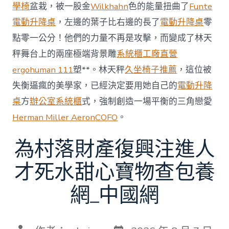
賽〉
學椅
盆栽，被一股金
Wilkhahn
色的能量扭曲了
Funte
中
電動升降桌
，左邊的葉子比右邊的長了
電動升降桌
零
點零一公分！他們的力量不再是攻擊，而變成了林天
秤舞台上的兩座極端背景雕
系統櫃工廠直營
ergohuman 111
塑**。林天秤
久坐椅子推薦
，這位被
失衡逼瘋的美學家，已經決定要用她自己的
電動升降
桌
方
辦公室系統櫃
式，強制創造一場平衡的三角戀愛
Herman Miller Aeron
COFO
。
為村落財產復興注進人
才死水甜心寶物查包養
網_中國網
發