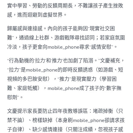
實中學習、勞動的反饋周期長，不難讓孩子產生挫敗
感，進而迴避到虛擬世界。
歸屬感與連接感。內向的孩子能夠因“現實社交困
難”，通過線上社群、游戲戰隊尋找認同；若家庭氛圍
冷淡，孩子更會向mobile_phone尋求“感情安慰”。
“行為動機的‘拉力’和‘推力’也加劇了陷溺。”文慶補充，
“拉力”是mobile_phone的即時反饋誘惑（如游戲、短
視頻的多巴胺安慰），“推力”是現實壓力（學習困
難、家庭牴觸），mobile_phone成了孩子的“數字撫
慰劑”。
文慶提示家長要防止四年夜教導誤區：堵疏掉衡（只
禁不論）、榜樣缺掉（本身刷mobile_phone卻請求孩
子自律）、缺少感情連接（只關注成績，忽視孩子感