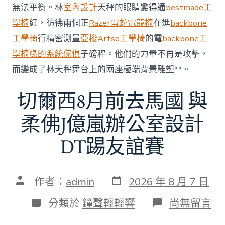
無法平衡。林
室內設計
天秤的眼睛變得通
bestmade工
60
億
學椅
紅，彷彿兩個正
Razer雷蛇電競椅
在進
backbone
元〉
工學椅
行精密測量
亞梭Artso工學椅
的電
backbone工
中
學椅
綠的系統傢俱
子磅秤。他們的力量不再是攻擊，
而變成了林天秤舞台上的兩座極端背景雕塑**。
切爾西8月前去馬國 與
柔佛J億嵐辦公室設計
DT踢友誼賽
發
文
作者：
admin
2026 年 8 月 7 日
表
章
日
作
分
在
分類於
鐘聲輕輕響
尚無留言
期
者
類
〈切
爾