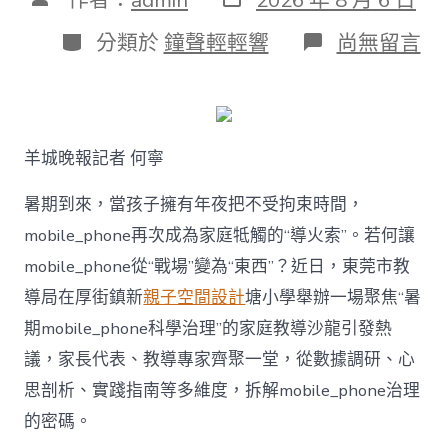
表
章
日
作
分
在
分類於
鐘聲輕輕響
尚無留言
期
者
類
〈若
何
破
解
暑
羊城晚報記者 何寧
期
mobile_ph
治
暑期到來，當孩子擁有年夜把不受拘束時間，
理
mobile_phone再次成為家庭牴觸的“導火索”。若何讓
難
題？
mobile_phone從“戰場”變為“東西”？近日，東莞市教
讓
導局在厚街鎮新
親子空間設計
塘小學舉辦一場聚焦“暑
mobilJIUYI
俱
期mobile_phone科學治理”的家庭教導沙龍引發熱
意
議，家長代表、教導專家齊聚一堂，從數據調研、心
空
間
思剖析、實踐指南等多維度，拆解mobile_phone治理
設
計
的密碼。
e_phone