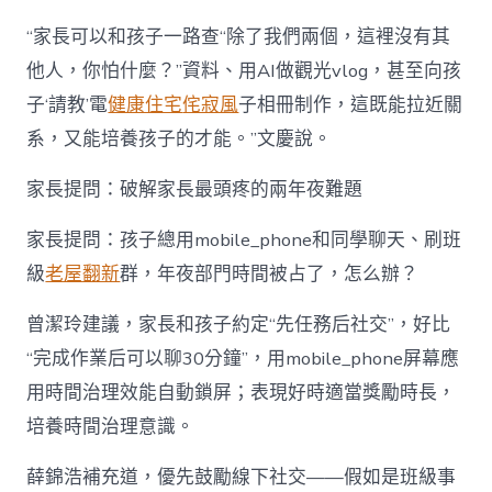
“家長可以和孩子一路查“除了我們兩個，這裡沒有其
他人，你怕什麼？”資料、用AI做觀光vlog，甚至向孩
子‘請教’電
健康住宅
侘寂風
子相冊制作，這既能拉近關
系，又能培養孩子的才能。”文慶說。
家長提問：破解家長最頭疼的兩年夜難題
家長提問：孩子總用mobile_phone和同學聊天、刷班
級
老屋翻新
群，年夜部門時間被占了，怎么辦？
曾潔玲建議，家長和孩子約定“先任務后社交”，好比
“完成作業后可以聊30分鐘”，用mobile_phone屏幕應
用時間治理效能自動鎖屏；表現好時適當獎勵時長，
培養時間治理意識。
薛錦浩補充道，優先鼓勵線下社交——假如是班級事