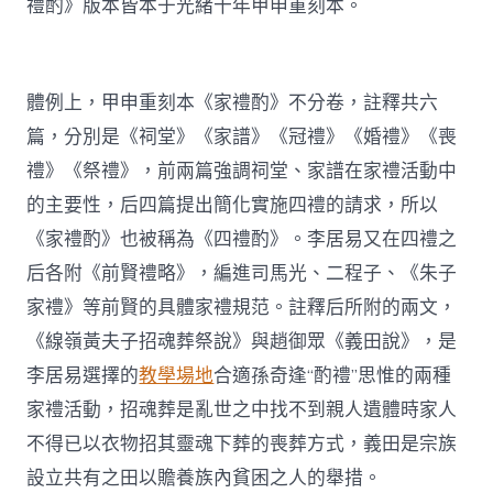
禮酌》版本皆本于光緒十年甲申重刻本。
體例上，甲申重刻本《家禮酌》不分卷，註釋共六
篇，分別是《祠堂》《家譜》《冠禮》《婚禮》《喪
禮》《祭禮》，前兩篇強調祠堂、家譜在家禮活動中
的主要性，后四篇提出簡化實施四禮的請求，所以
《家禮酌》也被稱為《四禮酌》。李居易又在四禮之
后各附《前賢禮略》，編進司馬光、二程子、《朱子
家禮》等前賢的具體家禮規范。註釋后所附的兩文，
《線嶺黃夫子招魂葬祭說》與趙御眾《義田說》，是
李居易選擇的
教學場地
合適孫奇逢“酌禮”思惟的兩種
家禮活動，招魂葬是亂世之中找不到親人遺體時家人
不得已以衣物招其靈魂下葬的喪葬方式，義田是宗族
設立共有之田以贍養族內貧困之人的舉措。