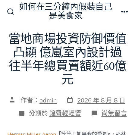
跳
如何在三分鐘內假裝自己
至
是美食家
搜
選
主
尋
單
切
要
當地商場投資防御價值
換
內
開
關
凸顯 億嵐室內設計過
容
往半年總買賣額近60億
元
發
文
作者：
admin
2026 年 8 月 8 日
表
章
日
作
分
在
分類於
鐘聲輕輕響
尚無留言
期
者
類
〈當
地
商
Herman Miller Aeron
「等等！如果我的愛是X，那林