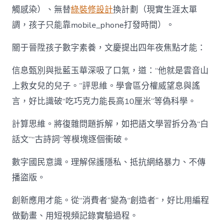
觸感染）、無替
綠裝修設計
換計劃（現實生涯太單
調，孩子只能靠mobile_phone打發時間）。
關于晉陞孩子數字素養，文慶提出四年夜焦點才能：
信息甄別與批藍玉華深吸了口氣，道：“他就是雲音山
上救女兒的兒子。”評思維。學會區分權威望息與謠
言，好比識破“吃巧克力能長高10厘米”等偽科學。
計算思維。將復雜問題拆解，如把語文學習拆分為“白
話文”“古詩詞”等模塊逐個衝破。
數字國民意識。理解保護隱私、抵抗網絡暴力、不傳
播盜版。
創新應用才能。從“消費者”變為“創造者”，好比用編程
做動畫、用短視頻記錄實驗過程。