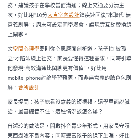
務，建議孩子在學校當面溝通；線上交通要分清主
次，好比用“10分
大直室內設計
鐘疾速回復”來取代“無
意義刷屏”；周末可設定同學聚會，讓現實互動替換線
上閑聊。
文
空間心理學
慶則從心思層面剖析道，孩子怕“被孤
立”才陷溺線上社交。家長要懂得這種需求，同時引導
他發現“高效溝通比閑聊更有價值”，好比用
mobile_phone討論學習難題，而非無意義的臉色包刷
屏。
會所設計
家長提問：孩子總看沒意義的短視頻，還學里面說臟
話，最基礎管不住。這種情況該怎么辦？
曾潔玲的做法是，開啟抖音青少年形式，用家長守護
東西過濾不良內容；同時豐富孩子的線下生涯，好比