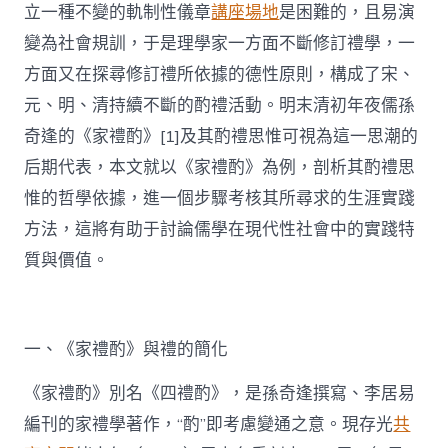
立一種不變的軌制性儀章
講座場地
是困難的，且易演
變為社會規訓，于是理學家一方面不斷修訂禮學，一
方面又在探尋修訂禮所依據的德性原則，構成了宋、
元、明、清持續不斷的酌禮活動。明末清初年夜儒孫
奇逢的《家禮酌》[1]及其酌禮思惟可視為這一思潮的
后期代表，本文就以《家禮酌》為例，剖析其酌禮思
惟的哲學依據，進一個步驟考核其所尋求的生涯實踐
方法，這將有助于討論儒學在現代性社會中的實踐特
質與價值。
一、《家禮酌》與禮的簡化
《家禮酌》別名《四禮酌》，是孫奇逢撰寫、李居易
編刊的家禮學著作，“酌”即考慮變通之意。現存光
共