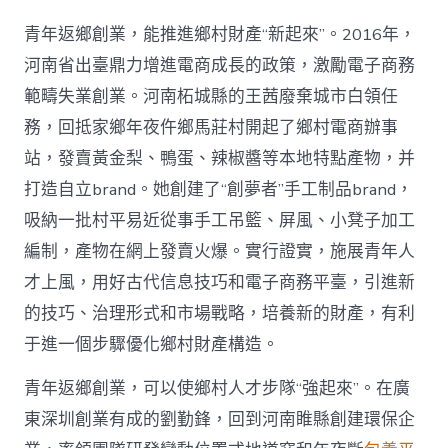
青年返鄉創業，能推進鄉村財產“新起來”。2016年，
河南省出臺鼎力增進電商成長的政策，激勵電子商務
範疇失業創業。河南柘城縣的王茜廢棄城市白領任
務，回抵家鄉年夜仵鄉馬莊村開起了鄉村電商辦事
站，發賣黃金梨、鴨蛋、辣椒醬等本地特點產物，并
打造自立brand。她創建了“創夢者”手工制品brand，
吸納一批村平易近從事手工吊籃、屏風、小凳子加工
編制，產物在網上發賣火爆。實行證實，施展青年人
才上風，用好古代信息技巧和電子商務平臺，引進新
的技巧、治理形式和市場戰略，培養新的財產，有利
于進一個步驟優化鄉村財產構造。
青年返鄉創業，可以使鄉村人才步隊“強起來”。在廣
東深圳創業有成的劉勤鋒，回到河南睢縣創建環保企