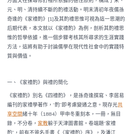
方面又在探尋修訂禮所依據的德性原則，構成了宋、
元、明、清持續不斷的酌禮活動。明末清初年夜儒孫
奇逢的《家禮酌》[1]及其酌禮思惟可視為這一思潮的
后期代表，本文就以《家禮酌》為例，剖析其酌禮思
惟的哲學依據，進一個步驟考核其所尋求的生涯實踐
方法，這將有助于討論儒學在現代性社會中的實踐特
質與價值。
一、《家禮酌》與禮的簡化
《家禮酌》別名《四禮酌》，是孫奇逢撰寫、李居易
編刊的家禮學著作，“酌”即考慮變通之意。現存光
共
享空間
緒十年（1884）甲申冬重刻本，一冊，無目
錄，不分卷，
家教
躲于天津圖書館。卷端題“家禮
酌”，前有不簽名手書《〈家禮酌〉序》，及潘江