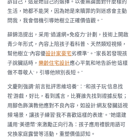
訴自己，這是她自己的選擇。以後無論面對什麼樣的
生活，她都不能哭，因為她是來贖罪的到迷惑會主動
問我，我會借機引導她樹立正確價值觀。”
薛錦浩提出，采用“過濾網+免疫力”計劃，技術上開啟
青少年形式，內容上陪孩子看科普、天然類短視頻，
幫他樹立“內容優
設計家豪宅
劣標準”。“家長若發現孩
子說臟話時，
樂齡住宅設計
應心平氣和地告訴他‘這樣
做不尊敬人’，引導他辨別長短。”
文慶則強調“前言批評思維培養”：“和孩子玩‘信息找
茬’游戲，好比，看到謠言，比賽誰先找到證據反駁；
用腳色飾演教他應對不良內容，如設計‘網友發臟話視
頻’場景，讓孩子練習‘我不喜歡這樣的表達’。”她還建
議用“美德幣”來激勵正向行為：孩子應用禮貌用語可
兌換家庭露營等活動，重塑價值認知。