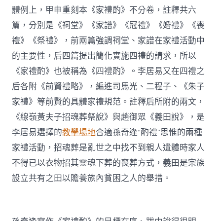
體例上，甲申重刻本《家禮酌》不分卷，註釋共六
篇，分別是《祠堂》《家譜》《冠禮》《婚禮》《喪
禮》《祭禮》，前兩篇強調祠堂、家譜在家禮活動中
的主要性，后四篇提出簡化實施四禮的請求，所以
《家禮酌》也被稱為《四禮酌》。李居易又在四禮之
后各附《前賢禮略》，編進司馬光、二程子、《朱子
家禮》等前賢的具體家禮規范。註釋后所附的兩文，
《線嶺黃夫子招魂葬祭說》與趙御眾《義田說》，是
李居易選擇的
教學場地
合適孫奇逢“酌禮”思惟的兩種
家禮活動，招魂葬是亂世之中找不到親人遺體時家人
不得已以衣物招其靈魂下葬的喪葬方式，義田是宗族
設立共有之田以贍養族內貧困之人的舉措。