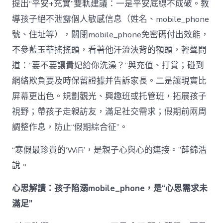
提出“平安+充實”雙軌建議：一是平安底線不成破。教
導孩子絕不泄露個人敏感信息（姓名、mobile_phone
號、住址等），關閉mobile_phone免密碼付出效能，
不參藍玉華搖搖頭，看著他汗流浹背的額頭，輕聲問
道：“要不要讓貴妃給你洗澡？”與充值、打賞；碰到
網絡欺負要及時保留證據并告訴家長。二是讓現實比
屏幕更出色。規劃觀光、興趣班或托管班，拓展孩子
視野；帶孩子走親訪友，滿足社交需求；假期前兩周
調整作息，防止“假期綜合征”。
“寒假最珍貴的‘WiFi’，是親子心與心的連接。”薛錦浩
說。
心思解讀：孩子陷溺mobile_phone，是“心思需求未
滿足”