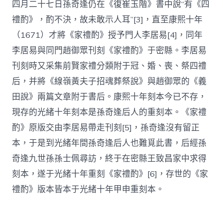
四月二十七日孫奇逢仍在《復崔玉階》書中說“有《四
禮酌》，酌不決，故未敢示人耳”[3]，直至康熙十年
（1671）才將《家禮酌》授予門人李居易[4]，同年
李居易與同門趙御眾刊刻《家禮酌》于密縣。李居易
刊刻時又采集前賢家禮分類附于冠、婚、喪、祭四禮
后，并將《線嶺黃夫子招魂葬祭說》與趙御眾的《義
田說》兩篇文章附于書后。康熙十年刻本今已不存，
現存的光緒十年刻本是孫奇逢后人的重刻本。《家禮
酌》原版交由李居易帶走刊刻[5]，孫奇逢沒有留正
本，于是到光緒年間孫奇逢后人也難覓此書，后經孫
奇逢九世孫孫士佩尋訪，終于在密縣王致昌家中求得
刻本，遂于光緒十年重刻《家禮酌》[6]，存世的《家
禮酌》版本皆本于光緒十年甲申重刻本。