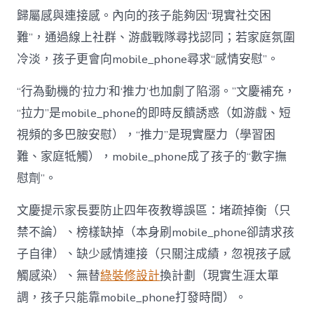
歸屬感與連接感。內向的孩子能夠因“現實社交困
難”，通過線上社群、游戲戰隊尋找認同；若家庭氛圍
冷淡，孩子更會向mobile_phone尋求“感情安慰”。
“行為動機的‘拉力’和‘推力’也加劇了陷溺。”文慶補充，
“拉力”是mobile_phone的即時反饋誘惑（如游戲、短
視頻的多巴胺安慰），“推力”是現實壓力（學習困
難、家庭牴觸），mobile_phone成了孩子的“數字撫
慰劑”。
文慶提示家長要防止四年夜教導誤區：堵疏掉衡（只
禁不論）、榜樣缺掉（本身刷mobile_phone卻請求孩
子自律）、缺少感情連接（只關注成績，忽視孩子感
觸感染）、無替
綠裝修設計
換計劃（現實生涯太單
調，孩子只能靠mobile_phone打發時間）。