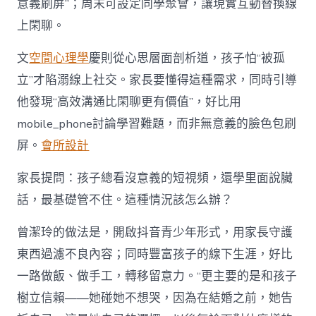
意義刷屏”；周末可設定同學聚會，讓現實互動替換線
上閑聊。
文
空間心理學
慶則從心思層面剖析道，孩子怕“被孤
立”才陷溺線上社交。家長要懂得這種需求，同時引導
他發現“高效溝通比閑聊更有價值”，好比用
mobile_phone討論學習難題，而非無意義的臉色包刷
屏。
會所設計
家長提問：孩子總看沒意義的短視頻，還學里面說臟
話，最基礎管不住。這種情況該怎么辦？
曾潔玲的做法是，開啟抖音青少年形式，用家長守護
東西過濾不良內容；同時豐富孩子的線下生涯，好比
一路做飯、做手工，轉移留意力。“更主要的是和孩子
樹立信賴——她碰她不想哭，因為在結婚之前，她告