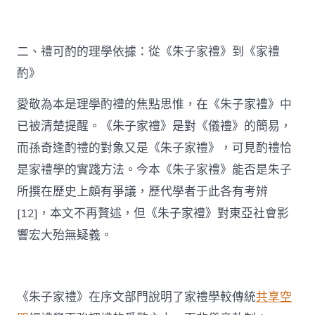
二、禮可酌的理學依據：從《朱子家禮》到《家禮
酌》
愛敬為本是理學酌禮的焦點思惟，在《朱子家禮》中
已被清楚提醒。《朱子家禮》是對《儀禮》的簡易，
而孫奇逢酌禮的對象又是《朱子家禮》，可見酌禮恰
是家禮學的實踐方法。今本《朱子家禮》能否是朱子
所撰在歷史上頗有爭議，歷代學者于此各有考辨
[12]，本文不再贅述，但《朱子家禮》對東亞社會影
響宏大殆無疑義。
《朱子家禮》在序文部門說明了家禮學較傳統
共享空