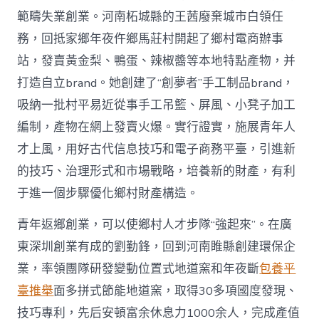
範疇失業創業。河南柘城縣的王茜廢棄城市白領任
務，回抵家鄉年夜仵鄉馬莊村開起了鄉村電商辦事
站，發賣黃金梨、鴨蛋、辣椒醬等本地特點產物，并
打造自立brand。她創建了“創夢者”手工制品brand，
吸納一批村平易近從事手工吊籃、屏風、小凳子加工
編制，產物在網上發賣火爆。實行證實，施展青年人
才上風，用好古代信息技巧和電子商務平臺，引進新
的技巧、治理形式和市場戰略，培養新的財產，有利
于進一個步驟優化鄉村財產構造。
青年返鄉創業，可以使鄉村人才步隊“強起來”。在廣
東深圳創業有成的劉勤鋒，回到河南睢縣創建環保企
業，率領團隊研發變動位置式地道窯和年夜斷
包養平
臺推舉
面多拼式節能地道窯，取得30多項國度發現、
技巧專利，先后安頓富余休息力1000余人，完成產值