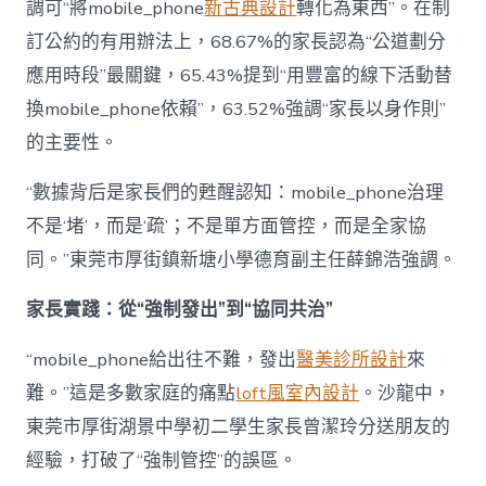
調可“將mobile_phone
新古典設計
轉化為東西”。在制
訂公約的有用辦法上，68.67%的家長認為“公道劃分
應用時段”最關鍵，65.43%提到“用豐富的線下活動替
換mobile_phone依賴”，63.52%強調“家長以身作則”
的主要性。
“數據背后是家長們的甦醒認知：mobile_phone治理
不是‘堵’，而是‘疏’；不是單方面管控，而是全家協
同。”東莞市厚街鎮新塘小學德育副主任薛錦浩強調。
家長實踐：從“強制發出”到“協同共治”
“mobile_phone給出往不難，發出
醫美診所設計
來
難。”這是多數家庭的痛點
loft風室內設計
。沙龍中，
東莞市厚街湖景中學初二學生家長曾潔玲分送朋友的
經驗，打破了“強制管控”的誤區。