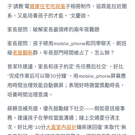
子‘請教’電
健康住宅
侘寂風
子相冊制作，這既能拉近關
系，又能培養孩子的才能。”文慶說。
家長提問：破解家長最頭疼的兩年夜難題
家長提問：孩子總用mobile_phone和同學聊天、刷班
級
老屋翻新
群，年夜部門時間被占了，怎么辦？
曾潔玲建議，家長和孩子約定“先任務后社交”，好比
“完成作業后可以聊30分鐘”，用mobile_phone屏幕應
用時間治理效能自動鎖屏；表現好時適當獎勵時長，
培養時間治理意識。
薛錦浩補充道，優先鼓勵線下社交——假如是班級事
務，建議孩子在學校當面溝通；線上交通要分清主
次，好比用“10分
大直室內設計
鐘疾速回復”來取代“無