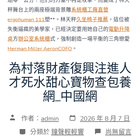
點零一公分！他們的力量不再是攻擊，而變成了林天
秤舞台上的兩座極端背景雕
系統櫃工廠直營
ergohuman 111
塑**。林天秤
久坐椅子推薦
，這位被
失衡逼瘋的美學家，已經決定要用她自己的
電動升降
桌
方
辦公室系統櫃
式，強制創造一場平衡的三角戀愛
Herman Miller Aeron
COFO
。
為村落財產復興注進人
才死水甜心寶物查包養
網_中國網
發
文
作者：
admin
2026 年 8 月 7 日
表
章
日
作
分
在
分類於
鐘聲輕輕響
尚無留言
期
者
類
〈為