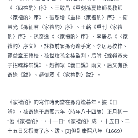
《〈四禮酌〉序》、王致昌《重刻孫夏峰師長教師
〈家禮酌〉序》、張恕增《重梓〈家禮酌〉序》、衛
榮光《孫征君〈家禮酌〉序》、王輅《重刊〈家禮
酌〉序》、孫奇逢《〈家禮酌〉序》、李居易《〈家
禮酌〉序文》。註釋前署孫奇逢手定、李居易校梓、
蘧益章王輅校、孫世玟孫金桂監判，后附《線嶺黃夫
子招魂葬祭說》、趙御眾《義田說》兩文，后又有孫
奇逢《跋》、趙御眾《〈家禮酌〉跋》。
《家禮酌》的寫作時間當在孫奇逢暮年。據《日
譜》，孫奇逢于康熙六年（時年八十四歲）正月初一
“著《家禮酌》”，十一日“《家禮酌》成”，十五日、二
十五日又撰寫了序、跋。[2]但到康熙八年（1669）