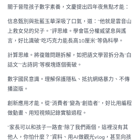
關于晉陞孩子數字素養，文慶提出四年夜焦點才能：
信息甄別與批藍玉華深吸了口氣，道：“他就是雲音山
上救女兒的兒子。”評思維。學會區分權威望息與謠
言，好比識破“吃巧克力能長高10厘米”等偽科學。
計算思維。將復雜問題拆解，如把語文學習拆分為“白
話文”“古詩詞”等模塊逐個衝破。
數字國民意識。理解保護隱私、抵抗網絡暴力、不傳
播盜版。
創新應用才能。從“消費者”變為“創造者”，好比用編程
做動畫、用短視頻記錄實驗過程。
“家長可以和孩子一路查“除了我們兩個，這裡沒有其
他人，你怕什麼？”資料、用AI做觀光vlog，甚至向孩