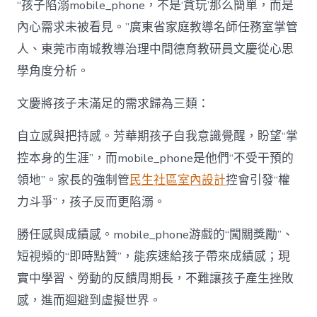
“孩子陷溺mobile_phone，不是‘貪玩’那么簡單，而是
內心需求未被看見。”廣東省家庭教導名師任務室掌管
人、東莞市南城教導治理中間德育教研員文慶從心思
學角度分析。
文慶將孩子未滿足的需求歸為三類：
自立感與把持感。芳華期孩子自我意識覺醒，盼望“掌
控本身的生涯”，而mobile_phone是他們“不受干預的
領地”。家長的強制管
民生社區室內設計
控會引發“權
力斗爭”，孩子反而更陷溺。
勝任感與成績感。mobile_phone游戲的“闖關獎勵”、
短視頻的“即時點贊”，能疾速給孩子帶來成績感；現
實中學習、勞動的反饋周期長，不難讓孩子產生挫敗
感，進而迴避到虛擬世界。