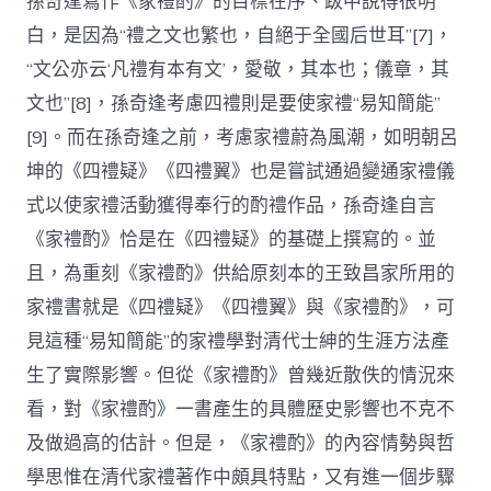
孫奇逢寫作《家禮酌》的目標在序、跋中說得很明
白，是因為“禮之文也繁也，自絕于全國后世耳”[7]，
“文公亦云‘凡禮有本有文’，愛敬，其本也；儀章，其
文也”[8]，孫奇逢考慮四禮則是要使家禮“易知簡能”
[9]。而在孫奇逢之前，考慮家禮蔚為風潮，如明朝呂
坤的《四禮疑》《四禮翼》也是嘗試通過變通家禮儀
式以使家禮活動獲得奉行的酌禮作品，孫奇逢自言
《家禮酌》恰是在《四禮疑》的基礎上撰寫的。並
且，為重刻《家禮酌》供給原刻本的王致昌家所用的
家禮書就是《四禮疑》《四禮翼》與《家禮酌》，可
見這種“易知簡能”的家禮學對清代士紳的生涯方法產
生了實際影響。但從《家禮酌》曾幾近散佚的情況來
看，對《家禮酌》一書產生的具體歷史影響也不克不
及做過高的估計。但是，《家禮酌》的內容情勢與哲
學思惟在清代家禮著作中頗具特點，又有進一個步驟