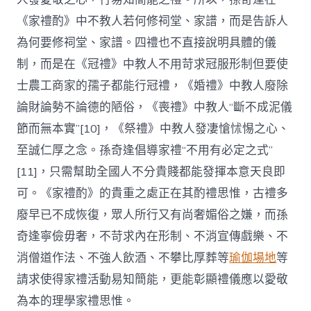
《家禮酌》中不教人若何修祠堂、家譜，而是告訴人
為何要修祠堂、家譜。四禮也不直接說明具體的儀
制，而是在《冠禮》中教人不用苛求冠服形制但要使
士農工商家的孺子都能行冠禮，《婚禮》中教人廢除
論財論勢不論德的陋俗，《喪禮》中教人“斷不成泥儀
節而無本實”[10]，《祭禮》中教人發凄愴怵惕之心、
至誠仁厚之念。孫奇逢倡導家禮“不用有必定之式”
[11]，只需幫助全國人不分貴賤都能發揮本意天良即
可。《家禮酌》的貴重之處正在其酌禮思惟，古禮多
廢早已不成恢復，眾人所行又有尚奢媚俗之嫌，而孫
奇逢寧儉毋奢，不苛求內在形制、不消宣傳戲樂、不
消僧道作法、不強人飲酒、不攀比厚葬等
瑜伽場地
等
請求使得家禮活動易知簡能，更能彰顯禮儀應以愛敬
為本的理學家禮思惟。