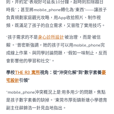
則，并約定“表現好可延長10分鐘，超時則扣除越日
時長”；甚至將mobile_phone轉化為“東西”——讓孩子
負責規劃家庭觀光攻略，用App收拾照片、制作視
頻，既滿足了孩子的自立需求，又晉陞了實用技巧。
“孩子需求的不是
身心診所設計
‘被治理’，而是‘被信
賴’。”曾密斯強調，她的孩子可以用mobile_phone完
成線上作業、與同學討論問題，“假如一味制止，反而
會影響他的學習和社交”。
學校
THE R3 寓所
視角：從“沖突化解”到“數字素養
豪
宅設計
引領”
“mobile_phone沖突概況上是‘用多用少’的問題，焦點
是孩子數字素養的缺掉。”東莞市厚街鎮新塘小學德育
副主任薛錦浩一針見血地指出。