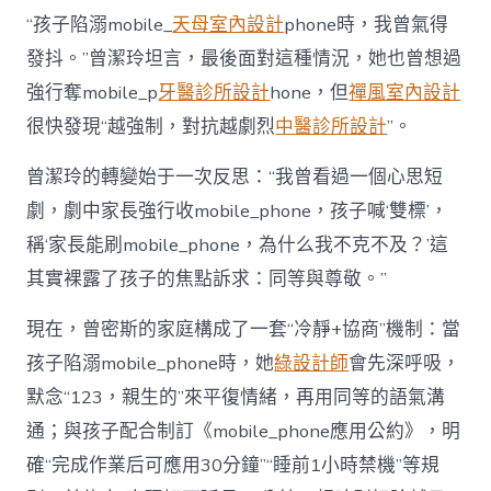
“孩子陷溺mobile_
天母室內設計
phone時，我曾氣得
發抖。”曾潔玲坦言，最後面對這種情況，她也曾想過
強行奪mobile_p
牙醫診所設計
hone，但
禪風室內設計
很快發現“越強制，對抗越劇烈
中醫診所設計
”。
曾潔玲的轉變始于一次反思：“我曾看過一個心思短
劇，劇中家長強行收mobile_phone，孩子喊‘雙標’，
稱‘家長能刷mobile_phone，為什么我不克不及？’這
其實裸露了孩子的焦點訴求：同等與尊敬。”
現在，曾密斯的家庭構成了一套“冷靜+協商”機制：當
孩子陷溺mobile_phone時，她
綠設計師
會先深呼吸，
默念“123，親生的”來平復情緒，再用同等的語氣溝
通；與孩子配合制訂《mobile_phone應用公約》，明
確“完成作業后可應用30分鐘”“睡前1小時禁機”等規