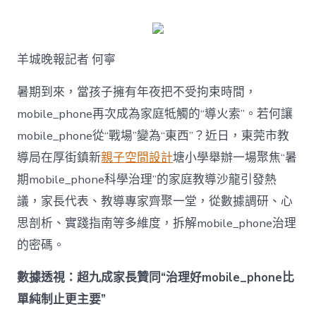
何
破
解
暑
羊城晚報記者 何寧
期
mobile_ph
治
暑期到來，當孩子擁有年夜把不受拘束時間，
理
mobile_phone再次成為家庭牴觸的“導火索”。若何讓
難
題？
mobile_phone從“戰場”變為“東西”？近日，東莞市教
讓
導局在厚街鎮新
親子空間設計
塘小學舉辦一場聚焦“暑
mobilJIUYI
俱
期mobile_phone科學治理”的家庭教導沙龍引發熱
意
議，家長代表、教導專家齊聚一堂，從數據調研、心
空
間
思剖析、實踐指南等多維度，拆解mobile_phone治理
設
計
的密碼。
e_phone
成
數據透視：超九成家長贊同“治理好mobile_phone比
為
單純制止更主要”
“成