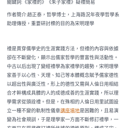
關鍵詞:《家禮酌》《朱子家禮》疑禮簡易
討〉
中
作者簡介:趙正泰，哲學博士，上海路況年夜學哲學系
助理傳授，重要研討標的目的為宋明理學
禮是貫穿儒學史的生涯實踐方法，但禮的內容與依據
卻在不斷變化，顯示出儒家哲學的豐富性與活動性。
中古以后出現了變經禮學為家禮學的趨勢，宋明理學
家善于以心性、天理、知己等本體概念賦予儒家德性
以超出性與廣泛性，形上的德性又需與人倫日用相結
合才幹構成具體的人的成德成善的生涯實踐，所以理
學需求從頭詮禮。但是，在殊相的人倫日用里試圖設
立一種不變的軌制性儀章
講座場地
是困難的，且易演
變為社會規訓，于是理學家一方面不斷修訂禮學，一