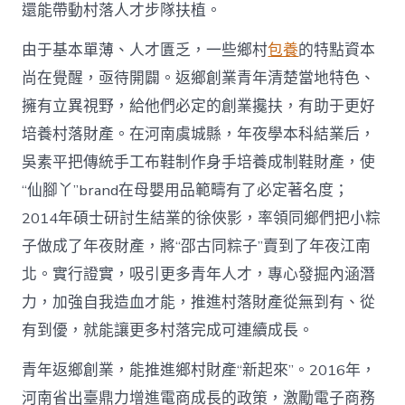
國
還能帶動村落人才步隊扶植。
網〉
中
由于基本單薄、人才匱乏，一些鄉村
包養
的特點資本
尚在覺醒，亟待開闢。返鄉創業青年清楚當地特色、
擁有立異視野，給他們必定的創業攙扶，有助于更好
培養村落財產。在河南虞城縣，年夜學本科結業后，
吳素平把傳統手工布鞋制作身手培養成制鞋財產，使
“仙腳丫”brand在母嬰用品範疇有了必定著名度；
2014年碩士研討生結業的徐俠影，率領同鄉們把小粽
子做成了年夜財產，將“邵古同粽子”賣到了年夜江南
北。實行證實，吸引更多青年人才，專心發掘內涵潛
力，加強自我造血才能，推進村落財產從無到有、從
有到優，就能讓更多村落完成可連續成長。
青年返鄉創業，能推進鄉村財產“新起來”。2016年，
河南省出臺鼎力增進電商成長的政策，激勵電子商務