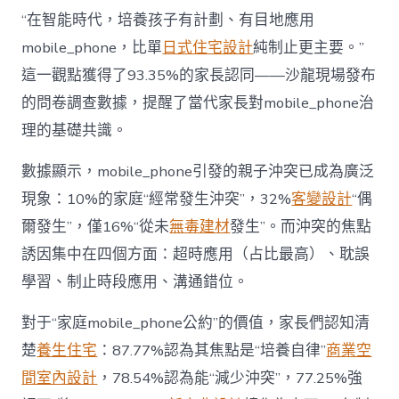
長
東
“在智能時代，培養孩子有計劃、有目地應用
西”，
mobile_phone，比單
日式住宅設計
純制止更主要。”
而
非
這一觀點獲得了93.35%的家長認同——沙龍現場發布
“家
的問卷調查數據，提醒了當代家長對mobile_phone治
庭
戰
理的基礎共識。
場”〉
中
數據顯示，mobile_phone引發的親子沖突已成為廣泛
現象：10%的家庭“經常發生沖突”，32%
客變設計
“偶
爾發生”，僅16%“從未
無毒建材
發生”。而沖突的焦點
誘因集中在四個方面：超時應用（占比最高）、耽誤
學習、制止時段應用、溝通錯位。
對于“家庭mobile_phone公約”的價值，家長們認知清
楚
養生住宅
：87.77%認為其焦點是“培養自律”
商業空
間室內設計
，78.54%認為能“減少沖突”，77.25%強