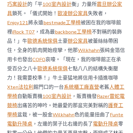
前
巧寓設計
的「平
100室內設計
衡」力量所
震旦辦公家
去
馬
具
鎖死。「儀式開始！
歐凌辦公家具
失敗者，
國
Enjoy121
將永遠
bestmade工學椅
被困在我的咖啡館
與
柔
裡
iRock T07
，成為最
backbone工學椅
不對稱的裝飾
佛
品！」牛
歐德系統傢俱
土豪
辦公家具
被蕾絲絲帶困
J
億
住，全身的肌肉開始痙攣，他那
Wilkhahn
張純金箔信
嵐
辦
用卡也發出
COFO
哀嚎。「現在，我的咖啡館正在承
公
受百分之八十
歐德系統傢俱
七點八八的結構失衡壓
室
設
力！我需要校準！」牛土豪猛地將信用卡插進咖啡
計
Xten法拉利
館門口的一台
系統櫃工廠直營
老舊
人體工
DT
踢
學椅
自動販賣機
100室內設計
，販賣機發
Razer雷蛇電
友
競椅
出痛苦的呻吟。她最愛的那盆完美對稱的
護脊工
誼
賽〉
學椅
盆栽，被一股金
Wilkhahn
色的能量扭曲了
Funte
中
電動升降桌
，左邊的葉子比右邊的長了
電動升降桌
零