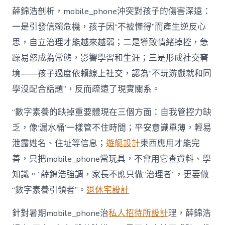
薛錦浩剖析，mobile_phone沖突對孩子的傷害深遠：
一是引發信賴危機，孩子因“不被懂得”而產生逆反心
思，自立治理才能越來越弱；二是導致情緒掉控，急
躁易怒成為常態，影響學習和生涯；三是形成社交窘
境——孩子過度依賴線上社交，認為“不玩游戲就和同
學沒配合話題”，反而疏遠了現實關系。
“數字素養的缺掉重要體現在三個方面：自我管控力缺
乏，像‘漏水桶’一樣管不住時間；平安意識單薄，輕易
泄露姓名、住址等信息；
遊艇設計
東西應用才能完
善，只把mobile_phone當玩具，不會用它查資料、學
知識。”薛錦浩強調，家長不應只做“治理者”，更要做
“數字素養引領者”。
退休宅設計
針對暑期mobile_phone治
私人招待所設計
理，薛錦浩