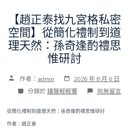
【趙正泰找九宮格私密
空間】從簡化禮制到道
理天然：孫奇逢酌禮思
惟研討
發
文
作者：
admin
2026 年 8 月 6 日
表
章
日
作
分
在
分類於
鐘聲輕輕響
尚無留言
期
者
類
〈【趙
正
泰
從簡化禮制到道理天然：孫奇逢酌禮思惟研討
找
九
作者：趙正泰
宮