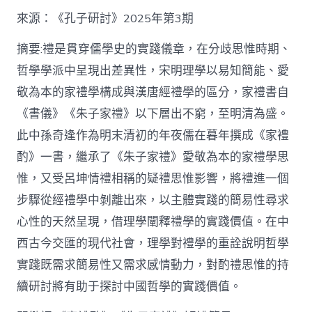
格
私
來源：《孔子研討》2025年第3期
密
空
摘要:禮是貫穿儒學史的實踐儀章，在分歧思惟時期、
間】
哲學學派中呈現出差異性，宋明理學以易知簡能、愛
從
簡
敬為本的家禮學構成與漢唐經禮學的區分，家禮書自
化
《書儀》《朱子家禮》以下層出不窮，至明清為盛。
禮
制
此中孫奇逢作為明末清初的年夜儒在暮年撰成《家禮
到
道
酌》一書，繼承了《朱子家禮》愛敬為本的家禮學思
理
惟，又受呂坤情禮相稱的疑禮思惟影響，將禮進一個
天
然：
步驟從經禮學中剝離出來，以主體實踐的簡易性尋求
孫
心性的天然呈現，借理學闡釋禮學的實踐價值。在中
奇
逢
西古今交匯的現代社會，理學對禮學的重詮說明哲學
酌
實踐既需求簡易性又需求感情動力，對酌禮思惟的持
禮
思
續研討將有助于探討中國哲學的實踐價值。
惟
研