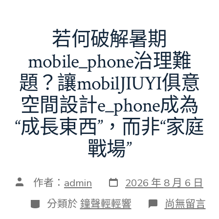
若何破解暑期
mobile_phone治理難
題？讓mobilJIUYI俱意
空間設計e_phone成為
“成長東西”，而非“家庭
戰場”
發
文
作者：
admin
2026 年 8 月 6 日
表
章
日
作
分
在
分類於
鐘聲輕輕響
尚無留言
期
者
類
〈若