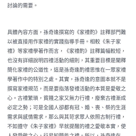
討論的需要。
具體內容方面，孫奇逢撰寫的《家禮酌》註釋部門難
以被直接用作家禮的實踐指導手冊。相較《朱子家
禮》等家禮學著作而言，《家禮酌》註釋篇幅較短，
也沒有詳細說明四禮活動的細則，其重要目標是闡釋
簡化家禮的公道性，這是孫奇逢酌禮思惟在一眾家禮
學著作中的特別之處。其實，孫奇逢的意圖本就不是
撰寫家禮規范，而是要指落發禮活動的本質是愛敬之
心。古禮繁瑣，貧賤之家又無力行禮，廢棄古禮漸成
必定之勢；可是全國人卻都有冠、婚、喪、祭的生涯
需求與感情需求，那么與其苛求眾人依照古制行禮，
不如遵守《朱子家禮》早就提醒的禮之愛敬本實，使
人發愛敬之心，行易知簡能之禮。所以，孫奇逢在