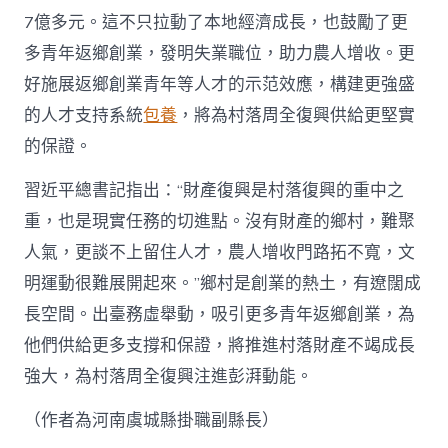
7億多元。這不只拉動了本地經濟成長，也鼓勵了更
多青年返鄉創業，發明失業職位，助力農人增收。更
好施展返鄉創業青年等人才的示范效應，構建更強盛
的人才支持系統
包養
，將為村落周全復興供給更堅實
的保證。
習近平總書記指出：“財產復興是村落復興的重中之
重，也是現實任務的切進點。沒有財產的鄉村，難聚
人氣，更談不上留住人才，農人增收門路拓不寬，文
明運動很難展開起來。”鄉村是創業的熱土，有遼闊成
長空間。出臺務虛舉動，吸引更多青年返鄉創業，為
他們供給更多支撐和保證，將推進村落財產不竭成長
強大，為村落周全復興注進彭湃動能。
（作者為河南虞城縣掛職副縣長）