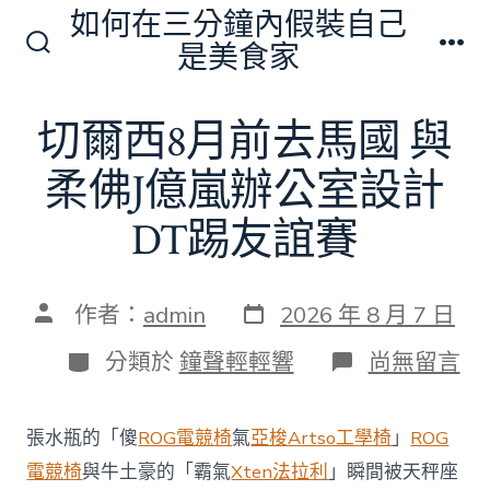
跳
如何在三分鐘內假裝自己
至
是美食家
搜
選
主
尋
單
切
要
切爾西8月前去馬國 與
換
內
開
關
柔佛J億嵐辦公室設計
容
DT踢友誼賽
發
文
作者：
admin
2026 年 8 月 7 日
表
章
日
作
分
在
分類於
鐘聲輕輕響
尚無留言
期
者
類
〈切
爾
西
張水瓶的「傻
ROG電競椅
氣
亞梭Artso工學椅
」
ROG
8
月
電競椅
與牛土豪的「霸氣
Xten法拉利
」瞬間被天秤座