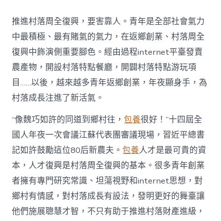
村
落
推進村落周全復興，要害靠人。青年是全部社會氣力
財
產
中最積極、最有賭氣的氣力，在返鄉創業、村落周全
復
復興中飾演側重要腳色。經由過程internet平臺發賣
興
注
農產物，開設村落特點餐廳，開闢村落特點游玩項
進
目……以後，越來越多青年返鄉創業，年夜顯身手，為
人
才
村落成長注進了新活氣。
死
水
“像魏巧如許的同道到鄉村往，
包養
很好！”十四屆全
甜
心
國人年夜一次會議江蘇代表團審議現場，習近平總書
寶
記如許鼓勵這位80后新農夫。
包養
人才是最可貴的資
物
查
本，人才復興是村落周全復興的基本。很多青年創業
包
者擁有專門研究常識、坦蕩視野和internet思想，對
養
網
鄉村有情感，對村落成長有設法，發明更好的舞臺讓
_
他們施展聰慧才智，不只有助于推進村落財產進級，
中