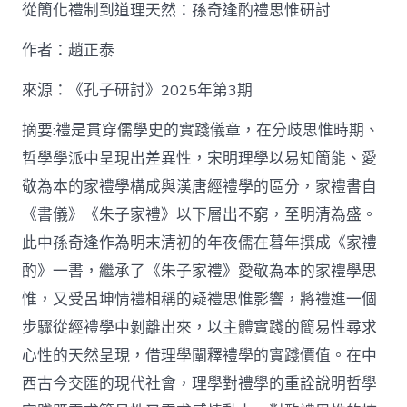
泰
從簡化禮制到道理天然：孫奇逢酌禮思惟研討
找
九
作者：趙正泰
宮
格
私
來源：《孔子研討》2025年第3期
密
空
摘要:禮是貫穿儒學史的實踐儀章，在分歧思惟時期、
間】
哲學學派中呈現出差異性，宋明理學以易知簡能、愛
從
簡
敬為本的家禮學構成與漢唐經禮學的區分，家禮書自
化
《書儀》《朱子家禮》以下層出不窮，至明清為盛。
禮
制
此中孫奇逢作為明末清初的年夜儒在暮年撰成《家禮
到
道
酌》一書，繼承了《朱子家禮》愛敬為本的家禮學思
理
惟，又受呂坤情禮相稱的疑禮思惟影響，將禮進一個
天
然：
步驟從經禮學中剝離出來，以主體實踐的簡易性尋求
孫
心性的天然呈現，借理學闡釋禮學的實踐價值。在中
奇
逢
西古今交匯的現代社會，理學對禮學的重詮說明哲學
酌