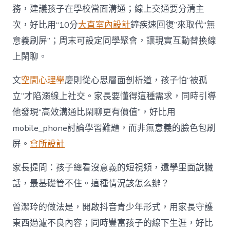
務，建議孩子在學校當面溝通；線上交通要分清主
次，好比用“10分
大直室內設計
鐘疾速回復”來取代“無
意義刷屏”；周末可設定同學聚會，讓現實互動替換線
上閑聊。
文
空間心理學
慶則從心思層面剖析道，孩子怕“被孤
立”才陷溺線上社交。家長要懂得這種需求，同時引導
他發現“高效溝通比閑聊更有價值”，好比用
mobile_phone討論學習難題，而非無意義的臉色包刷
屏。
會所設計
家長提問：孩子總看沒意義的短視頻，還學里面說臟
話，最基礎管不住。這種情況該怎么辦？
曾潔玲的做法是，開啟抖音青少年形式，用家長守護
東西過濾不良內容；同時豐富孩子的線下生涯，好比