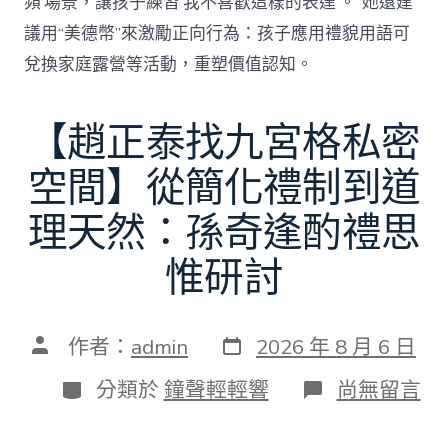
頻’場景，讓孩子練習‘我不喜歡這樣的表達’。”她還建
議用“美德幣”來激勵正向行為：孩子應用禮貌用語可
兌換家庭露營等活動，重塑價值認知。
【趙正泰找九宮格私密
空間】從簡化禮制到道
理天然：孫奇逢酌禮思
惟研討
發
文
作者：
admin
2026 年 8 月 6 日
表
章
日
作
分
在
分類於
鐘聲輕輕響
尚無留言
期
者
類
〈【趙
正