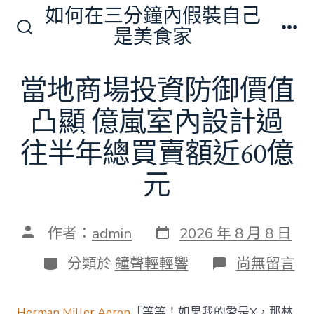
跳
如何在三分鐘內假裝自己
至
是美食家
搜
選
主
尋
單
切
要
當地商場投資防御價值
換
內
開
關
凸顯 億嵐室內設計過
容
往半年總買賣額近60億
元
發
文
作者：
admin
2026 年 8 月 8 日
表
章
日
作
分
在
分類於
鐘聲輕輕響
尚無留言
期
者
類
〈當
地
商
Herman Miller Aeron
「等等！如果我的愛是X，那林