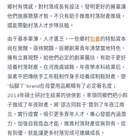
網
鄉村有情感，對村落成長有設法，發明更好的舞臺讓
_
他們施展聰慧才智，不只有助于推進村落財產進級，
中
國
還能帶動村落人才步隊扶植。
網〉
中
由于基本單薄、人才匱乏，一些鄉村
包養
的特點資本
尚在覺醒，亟待開闢。返鄉創業青年清楚當地特色、
擁有立異視野，給他們必定的創業攙扶，有助于更好
培養村落財產。在河南虞城縣，年夜學本科結業后，
吳素平把傳統手工布鞋制作身手培養成制鞋財產，使
“仙腳丫”brand在母嬰用品範疇有了必定著名度；
2014年碩士研討生結業的徐俠影，率領同鄉們把小粽
子做成了年夜財產，將“邵古同粽子”賣到了年夜江南
北。實行證實，吸引更多青年人才，專心發掘內涵潛
力，加強自我造血才能，推進村落財產從無到有、從
有到優，就能讓更多村落完成可連續成長。