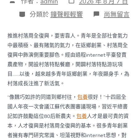
文
作者：
admin
2026 年 8 月 7 日
表
章
日
作
分
在
分類於
鐘聲輕輕響
尚無留言
期
者
類
〈為
村
落
推進村落周全復興，要害靠人。青年是全部社會氣力
財
產
中最積極、最有賭氣的氣力，在返鄉創業、村落周全
復
復興中飾演側重要腳色。經由過程internet平臺發賣
興
注
農產物，開設村落特點餐廳，開闢村落特點游玩項
進
目……以後，越來越多青年返鄉創業，年夜顯身手，為
人
才
村落成長注進了新活氣。
死
水
“像魏巧如許的同道到鄉村往，
包養
很好！”十四屆全
甜
心
國人年夜一次會議江蘇代表團審議現場，習近平總書
寶
記如許鼓勵這位80后新農夫。
包養
人才是最可貴的資
物
查
本，人才復興是村落周全復興的基本。很多青年創業
包
者擁有專門研究常識、坦蕩視野和internet思想，對
養