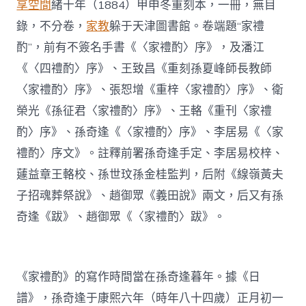
享空間
緒十年（1884）甲申冬重刻本，一冊，無目
錄，不分卷，
家教
躲于天津圖書館。卷端題“家禮
酌”，前有不簽名手書《〈家禮酌〉序》，及潘江
《〈四禮酌〉序》、王致昌《重刻孫夏峰師長教師
〈家禮酌〉序》、張恕增《重梓〈家禮酌〉序》、衛
榮光《孫征君〈家禮酌〉序》、王輅《重刊〈家禮
酌〉序》、孫奇逢《〈家禮酌〉序》、李居易《〈家
禮酌〉序文》。註釋前署孫奇逢手定、李居易校梓、
蘧益章王輅校、孫世玟孫金桂監判，后附《線嶺黃夫
子招魂葬祭說》、趙御眾《義田說》兩文，后又有孫
奇逢《跋》、趙御眾《〈家禮酌〉跋》。
《家禮酌》的寫作時間當在孫奇逢暮年。據《日
譜》，孫奇逢于康熙六年（時年八十四歲）正月初一