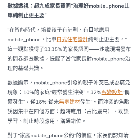
成
數據透視：超九成家長贊同“治理好mobile_phone比
為
單純制止更主要”
“成
長
東
“在智能時代，培養孩子有計劃、有目地應用
西”，
mobile_phone，比單
日式住宅設計
純制止更主要。”
而
非
這一觀點獲得了93.35%的家長認同——沙龍現場發布
“家
的問卷調查數據，提醒了當代家長對mobile_phone治
庭
戰
理的基礎共識。
場”〉
中
數據顯示，mobile_phone引發的親子沖突已成為廣泛
現象：10%的家庭“經常發生沖突”，32%
客變設計
“偶
爾發生”，僅16%“從未
無毒建材
發生”。而沖突的焦點
誘因集中在四個方面：超時應用（占比最高）、耽誤
學習、制止時段應用、溝通錯位。
對于“家庭mobile_phone公約”的價值，家長們認知清