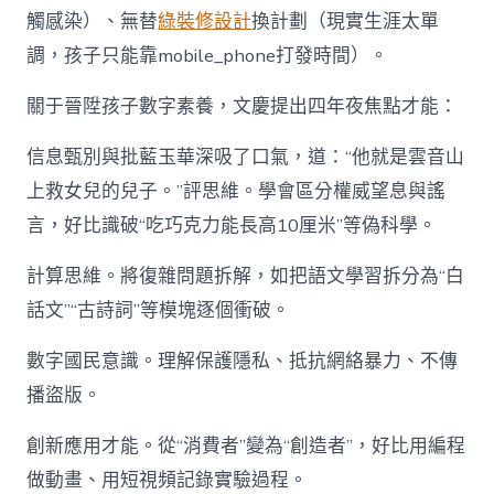
觸感染）、無替
綠裝修設計
換計劃（現實生涯太單
調，孩子只能靠mobile_phone打發時間）。
關于晉陞孩子數字素養，文慶提出四年夜焦點才能：
信息甄別與批藍玉華深吸了口氣，道：“他就是雲音山
上救女兒的兒子。”評思維。學會區分權威望息與謠
言，好比識破“吃巧克力能長高10厘米”等偽科學。
計算思維。將復雜問題拆解，如把語文學習拆分為“白
話文”“古詩詞”等模塊逐個衝破。
數字國民意識。理解保護隱私、抵抗網絡暴力、不傳
播盜版。
創新應用才能。從“消費者”變為“創造者”，好比用編程
做動畫、用短視頻記錄實驗過程。