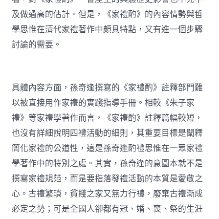
及做過高的估計。但是，《家禮酌》的內容情勢與哲
學思惟在清代家禮著作中頗具特點，又有進一個步驟
討論的需要。
具體內容方面，孫奇逢撰寫的《家禮酌》註釋部門難
以被直接用作家禮的實踐指導手冊。相較《朱子家
禮》等家禮學著作而言，《家禮酌》註釋篇幅較短，
也沒有詳細說明四禮活動的細則，其重要目標是闡釋
簡化家禮的公道性，這是孫奇逢酌禮思惟在一眾家禮
學著作中的特別之處。其實，孫奇逢的意圖本就不是
撰寫家禮規范，而是要指落發禮活動的本質是愛敬之
心。古禮繁瑣，貧賤之家又無力行禮，廢棄古禮漸成
必定之勢；可是全國人卻都有冠、婚、喪、祭的生涯