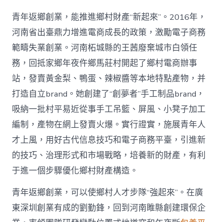
青年返鄉創業，能推進鄉村財產“新起來”。2016年，
河南省出臺鼎力增進電商成長的政策，激勵電子商務
範疇失業創業。河南柘城縣的王茜廢棄城市白領任
務，回抵家鄉年夜仵鄉馬莊村開起了鄉村電商辦事
站，發賣黃金梨、鴨蛋、辣椒醬等本地特點產物，并
打造自立brand。她創建了“創夢者”手工制品brand，
吸納一批村平易近從事手工吊籃、屏風、小凳子加工
編制，產物在網上發賣火爆。實行證實，施展青年人
才上風，用好古代信息技巧和電子商務平臺，引進新
的技巧、治理形式和市場戰略，培養新的財產，有利
于進一個步驟優化鄉村財產構造。
青年返鄉創業，可以使鄉村人才步隊“強起來”。在廣
東深圳創業有成的劉勤鋒，回到河南睢縣創建環保企