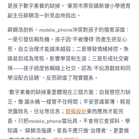
是孩子數字素養的缺掉。”東莞市厚街鎮新塘小學德育
副主任薛錦浩一針見血地指出。
薛錦浩剖析，mobile_phone沖突對孩子的傷害深遠：
一是引發信賴危機，孩子因“不被懂得”而產生逆反心
思，自立治理才能越來越弱；二是導致情緒掉控，急
躁易怒成為常態，影響學習和生涯；三是形成社交窘
境——孩子過度依賴線上社交，認為“不玩游戲就和同
學沒配合話題”，反而疏遠了現實關系。
“數字素養的缺掉重要體現在三個方面：自我管控力缺
乏，像‘漏水桶’一樣管不住時間；平安意識單薄，輕易
泄露姓名、住址等信息；
遊艇設計
東西應用才能完
善，只把mobile_phone當玩具，不會用它查資料、學
知識。”薛錦浩強調，家長不應只做“治理者”，更要做