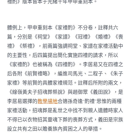
禮酌》版本皆本于光緒十年甲申重刻本。
體例上，甲申重刻本《家禮酌》不分卷，註釋共六
篇，分別是《祠堂》《家譜》《冠禮》《婚禮》《喪
禮》《祭禮》，前兩篇強調祠堂、家譜在家禮活動中
的主要性，后四篇提出簡化實施四禮的請求，所以
《家禮酌》也被稱為《四禮酌》。李居易又在四禮之
后各附《前賢禮略》，編進司馬光、二程子、《朱子
家禮》等前賢的具體家禮規范。註釋后所附的兩文，
《線嶺黃夫子招魂葬祭說》與趙御眾《義田說》，是
李居易選擇的
教學場地
合適孫奇逢“酌禮”思惟的兩種
家禮活動，招魂葬是亂世之中找不到親人遺體時家人
不得已以衣物招其靈魂下葬的喪葬方式，義田是宗族
設立共有之田以贍養族內貧困之人的舉措。