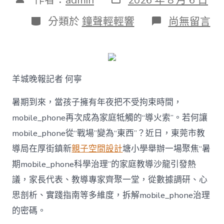
表
章
日
作
分
在
分類於
鐘聲輕輕響
尚無留言
期
者
類
〈若
何
破
解
暑
羊城晚報記者 何寧
期
mobile_ph
治
暑期到來，當孩子擁有年夜把不受拘束時間，
理
mobile_phone再次成為家庭牴觸的“導火索”。若何讓
難
題？
mobile_phone從“戰場”變為“東西”？近日，東莞市教
讓
導局在厚街鎮新
親子空間設計
塘小學舉辦一場聚焦“暑
mobilJIUYI
俱
期mobile_phone科學治理”的家庭教導沙龍引發熱
意
議，家長代表、教導專家齊聚一堂，從數據調研、心
空
間
思剖析、實踐指南等多維度，拆解mobile_phone治理
設
計
的密碼。
e_phone