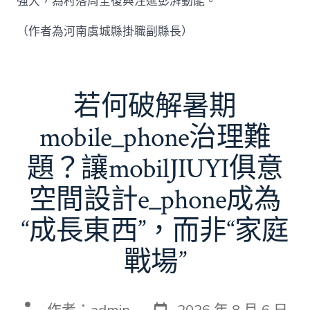
強大，為村落周全復興注進彭湃動能。
（作者為河南虞城縣掛職副縣長）
若何破解暑期
mobile_phone治理難
題？讓mobilJIUYI俱意
空間設計e_phone成為
“成長東西”，而非“家庭
戰場”
發
文
作者：
admin
2026 年 8 月 6 日