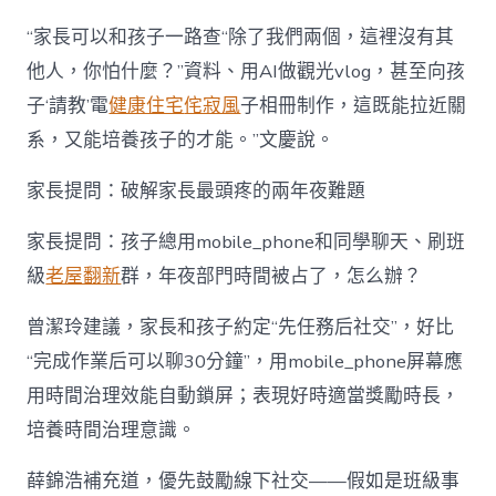
“家長可以和孩子一路查“除了我們兩個，這裡沒有其
他人，你怕什麼？”資料、用AI做觀光vlog，甚至向孩
子‘請教’電
健康住宅
侘寂風
子相冊制作，這既能拉近關
系，又能培養孩子的才能。”文慶說。
家長提問：破解家長最頭疼的兩年夜難題
家長提問：孩子總用mobile_phone和同學聊天、刷班
級
老屋翻新
群，年夜部門時間被占了，怎么辦？
曾潔玲建議，家長和孩子約定“先任務后社交”，好比
“完成作業后可以聊30分鐘”，用mobile_phone屏幕應
用時間治理效能自動鎖屏；表現好時適當獎勵時長，
培養時間治理意識。
薛錦浩補充道，優先鼓勵線下社交——假如是班級事