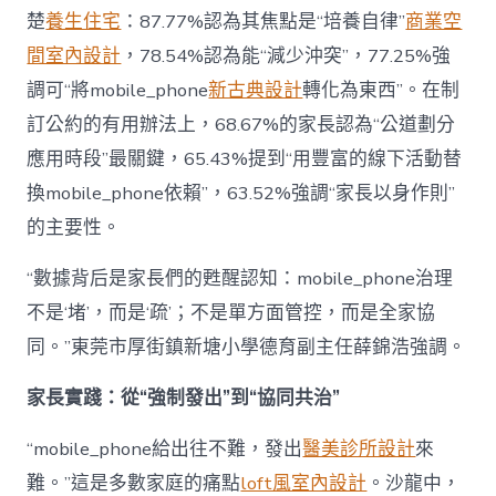
楚
養生住宅
：87.77%認為其焦點是“培養自律”
商業空
間室內設計
，78.54%認為能“減少沖突”，77.25%強
調可“將mobile_phone
新古典設計
轉化為東西”。在制
訂公約的有用辦法上，68.67%的家長認為“公道劃分
應用時段”最關鍵，65.43%提到“用豐富的線下活動替
換mobile_phone依賴”，63.52%強調“家長以身作則”
的主要性。
“數據背后是家長們的甦醒認知：mobile_phone治理
不是‘堵’，而是‘疏’；不是單方面管控，而是全家協
同。”東莞市厚街鎮新塘小學德育副主任薛錦浩強調。
家長實踐：從“強制發出”到“協同共治”
“mobile_phone給出往不難，發出
醫美診所設計
來
難。”這是多數家庭的痛點
loft風室內設計
。沙龍中，