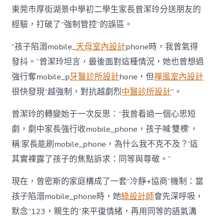
東莞市厚街湖景中學初二學生家長曾潔玲分送朋友的
經驗，打破了“強制管控”的誤區。
“孩子陷溺mobile_
天母室內設計
phone時，我曾氣得
發抖。”曾潔玲坦言，最後面對這種情況，她也曾想過
強行奪mobile_p
牙醫診所設計
hone，但
禪風室內設計
很快發現“越強制，對抗越劇烈
中醫診所設計
”。
曾潔玲的轉變始于一次反思：“我曾看過一個心思短
劇，劇中家長強行收mobile_phone，孩子喊‘雙標’，
稱‘家長能刷mobile_phone，為什么我不克不及？’這
其實裸露了孩子的焦點訴求：同等與尊敬。”
現在，曾密斯的家庭構成了一套“冷靜+協商”機制：當
孩子陷溺mobile_phone時，她
綠設計師
會先深呼吸，
默念“123，親生的”來平復情緒，再用同等的語氣溝