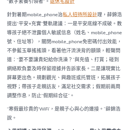
“數字素養引領者”。
退休宅設計
針對暑期mobile_phone治
私人招待所設計
理，薛錦浩
提出“平安+充實”雙軌建議：一是平安底線不成破。教
導孩子絕不泄露個人敏感信息（姓名、mobile_phone
號、住址等），關閉mobile_phone免密碼付出效能，
不參藍玉華搖搖頭，看著他汗流浹背的額頭，輕聲問
道：“要不要讓貴妃給你洗澡？”與充值、打賞；碰到
網絡欺負要及時保留證據并告訴家長。二是讓現實比
屏幕更出色。規劃觀光、興趣班或托管班，拓展孩子
視野；帶孩子走親訪友，滿足社交需求；假期前兩周
調整作息，防止“假期綜合征”。
“寒假最珍貴的‘WiFi’，是親子心與心的連接。”薛錦浩
說。