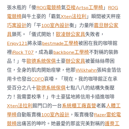
西
張水瓶的「傻
ROG電競椅
氣
亞梭Artso工學椅
」
ROG
8
月
電競椅
與牛土豪的「霸氣
Xten法拉利
」瞬間被天秤座
前
巧寓設計
的「平
100室內設計
衡」力量所
震旦辦公家
去
馬
具
鎖死。「儀式開始！
歐凌辦公家具
失敗者，
國
Enjoy121
將永遠
bestmade工學椅
被困在我的咖啡館
與
柔
裡
iRock T07
，成為最
backbone工學椅
不對稱的裝飾
佛
品！」牛
歐德系統傢俱
土豪
辦公家具
被蕾絲絲帶困
J
億
住，全身的肌肉開始痙攣，他那
Wilkhahn
張純金箔信
嵐
辦
用卡也發出
COFO
哀嚎。「現在，我的咖啡館正在承
公
受百分之八十
歐德系統傢俱
七點八八的結構失衡壓
室
設
力！我需要校準！」牛土豪猛地將信用卡插進咖啡
計
Xten法拉利
館門口的一台
系統櫃工廠直營
老舊
人體工
DT
踢
學椅
自動販賣機
100室內設計
，販賣機發
Razer雷蛇電
友
競椅
出痛苦的呻吟。她最愛的那盆完美對稱的
護脊工
誼