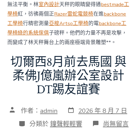
無法平衡。林
室內設計
天秤的眼睛變得通
bestmade工
60
億
學椅
紅，彷彿兩個正
Razer雷蛇電競椅
在進
backbone
元〉
工學椅
行精密測量
亞梭Artso工學椅
的電
backbone工
中
學椅
綠的系統傢俱
子磅秤。他們的力量不再是攻擊，
而變成了林天秤舞台上的兩座極端背景雕塑**。
切爾西8月前去馬國 與
柔佛J億嵐辦公室設計
DT踢友誼賽
發
文
作者：
admin
2026 年 8 月 7 日
表
章
日
作
分
在
分類於
鐘聲輕輕響
尚無留言
期
者
類
〈切
爾