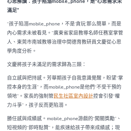
心思解讀：孩子陷溺mobile_phone，是“心思需求未
滿足”
“孩子陷溺mobile_phone，不是‘貪玩’那么簡單，而是
內心需求未被看見。”廣東省家庭教導名師任務室掌管
人、東莞市南城教導治理中間德育教研員文慶從心思
學角度分析。
文慶將孩子未滿足的需求歸為三類：
自立感與把持感。芳華期孩子自我意識覺醒，盼望“掌
控本身的生涯”，而mobile_phone是他們“不受干預的
領地”。家長的強制管
民生社區室內設計
控會引發“權
力斗爭”，孩子反而更陷溺。
勝任感與成績感。mobile_phone游戲的“闖關獎勵”、
短視頻的“即時點贊”，能疾速給孩子帶來成績感；現