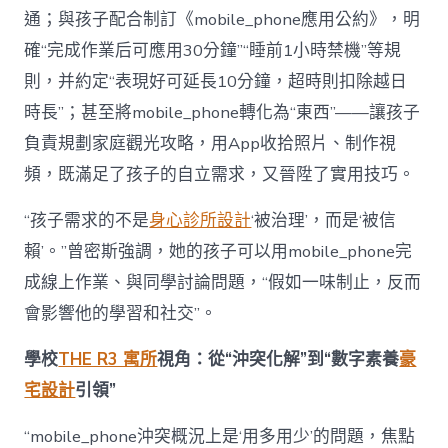
通；與孩子配合制訂《mobile_phone應用公約》，明
確“完成作業后可應用30分鐘”“睡前1小時禁機”等規
則，并約定“表現好可延長10分鐘，超時則扣除越日
時長”；甚至將mobile_phone轉化為“東西”——讓孩子
負責規劃家庭觀光攻略，用App收拾照片、制作視
頻，既滿足了孩子的自立需求，又晉陞了實用技巧。
“孩子需求的不是
身心診所設計
‘被治理’，而是‘被信
賴’。”曾密斯強調，她的孩子可以用mobile_phone完
成線上作業、與同學討論問題，“假如一味制止，反而
會影響他的學習和社交”。
學校
THE R3 寓所
視角：從“沖突化解”到“數字素養
豪
宅設計
引領”
“mobile_phone沖突概況上是‘用多用少’的問題，焦點