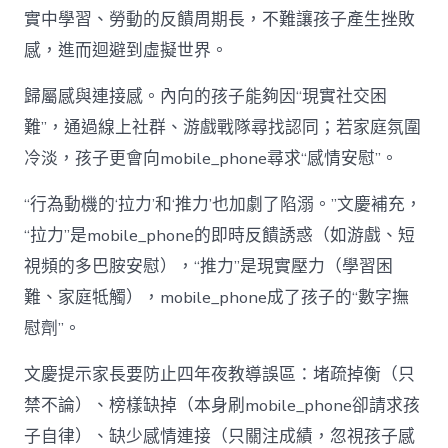
實中學習、勞動的反饋周期長，不難讓孩子產生挫敗
感，進而迴避到虛擬世界。
歸屬感與連接感。內向的孩子能夠因“現實社交困
難”，通過線上社群、游戲戰隊尋找認同；若家庭氛圍
冷淡，孩子更會向mobile_phone尋求“感情安慰”。
“行為動機的‘拉力’和‘推力’也加劇了陷溺。”文慶補充，
“拉力”是mobile_phone的即時反饋誘惑（如游戲、短
視頻的多巴胺安慰），“推力”是現實壓力（學習困
難、家庭牴觸），mobile_phone成了孩子的“數字撫
慰劑”。
文慶提示家長要防止四年夜教導誤區：堵疏掉衡（只
禁不論）、榜樣缺掉（本身刷mobile_phone卻請求孩
子自律）、缺少感情連接（只關注成績，忽視孩子感