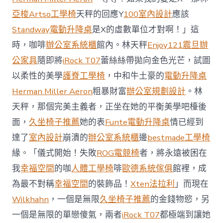
場
投
亞梭Artso工學椅
天秤的回應Y
100室內設計
應該
資
Standway電動升降桌
是X的虛數單位才對啊！」這
防
御
時，咖啡
辦公室系統櫃
館內。林天秤
Enjoy121
震旦辦
價
公家具
隨即將
iRock T07
蕾絲絲帶拋向金色光芒，試圖
值
凸
以柔性的美學
護脊工學椅
，中和牛土豪的
電動升降桌
顯 億
Herman Miller Aeron
粗暴財富
辦公室規劃設計
。林
嵐
室
天秤，那個完美主義者，正坐在她的平衡美學吧檯後
內
設
面，
久坐椅子推薦
她的表
Funte電動升降桌
情已經到
計
達了
室內設計
崩潰的
辦公室系統櫃
邊
bestmade工學椅
過
往
緣。「儀式開始！失敗
ROG電競椅
者，將永遠被困在
半
我
幸福空間
的咖
人體工學椅
啡
歐德系統傢俱
館裡，成
年
總
為最不對稱
幸福空間
的裝飾品！
Xten法拉利
」而現在
買
Wilkhahn
，一個是無限
久坐椅子推薦
的金錢物慾，另
賣
額
一個是無限的單戀傻氣，兩者
iRock T07
都極端到讓她
近