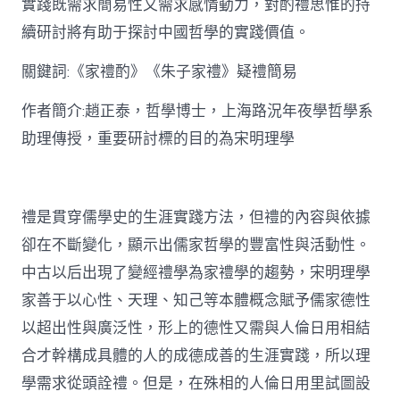
實踐既需求簡易性又需求感情動力，對酌禮思惟的持
禮
思
續研討將有助于探討中國哲學的實踐價值。
惟
研
關鍵詞:《家禮酌》《朱子家禮》疑禮簡易
討〉
中
作者簡介:趙正泰，哲學博士，上海路況年夜學哲學系
助理傳授，重要研討標的目的為宋明理學
禮是貫穿儒學史的生涯實踐方法，但禮的內容與依據
卻在不斷變化，顯示出儒家哲學的豐富性與活動性。
中古以后出現了變經禮學為家禮學的趨勢，宋明理學
家善于以心性、天理、知己等本體概念賦予儒家德性
以超出性與廣泛性，形上的德性又需與人倫日用相結
合才幹構成具體的人的成德成善的生涯實踐，所以理
學需求從頭詮禮。但是，在殊相的人倫日用里試圖設