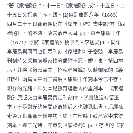
“著《家禮酌》”，十一日“《家禮酌》成”，十五日、二
十五日又撰寫了序、跋。[2]但到康熙八年（1669）
四月二十七日孫奇逢仍在《復崔玉階》書中說“有《四
禮酌》，酌不決，故未敢示人耳”[3]，直至康熙十年
（1671）才將《家禮酌》授予門人李居易[4]，同年
李居易與同門趙御眾刊刻《家禮酌》于密縣。李居易
刊刻時又采集前賢家禮分類附于冠、婚、喪、祭四禮
后，并將《線嶺黃夫子招魂葬祭說》與趙御眾的《義
田說》兩篇文章附于書后。康熙十年刻本今已不存，
現存的光緒十年刻本是孫奇逢后人的重刻本。《家禮
酌》原版交由李居易帶走刊刻[5]，孫奇逢沒有留正
本，于是到光緒年間孫奇逢后人也難覓此書，后經孫
奇逢九世孫孫士佩尋訪，終于在密縣王致昌家中求得
刻本，遂于光緒十年重刻《家禮酌》[6]，存世的《家