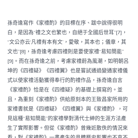
孫奇逢寫作《家禮酌》的目標在序、跋中說得很明
白，是因為“禮之文也繁也，自絕于全國后世耳”[7]，
“文公亦云‘凡禮有本有文’，愛敬，其本也；儀章，其
文也”[8]，孫奇逢考慮四禮則是要使家禮“易知簡能”
[9]。而在孫奇逢之前，考慮家禮蔚為風潮，如明朝呂
坤的《四禮疑》《四禮翼》也是嘗試通過變通家禮儀
式以使家禮活動獲得奉行的酌禮作品，孫奇逢自言
《家禮酌》恰是在《四禮疑》的基礎上撰寫的。並
且，為重刻《家禮酌》供給原刻本的王致昌家所用的
家禮書就是《四禮疑》《四禮翼》與《家禮酌》，可
見這種“易知簡能”的家禮學對清代士紳的生涯方法產
生了實際影響。但從《家禮酌》曾幾近散佚的情況來
看，對《家禮酌》一書產生的具體歷史影響也不克不