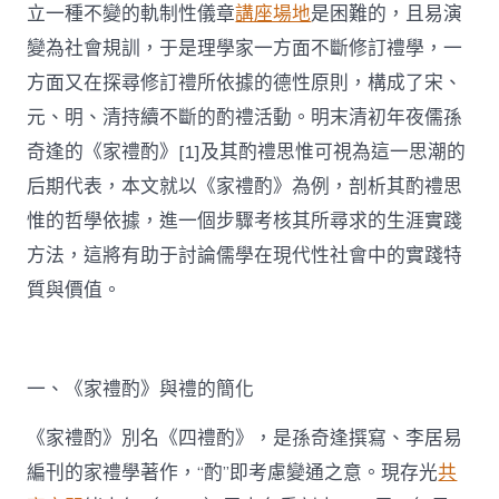
立一種不變的軌制性儀章
講座場地
是困難的，且易演
變為社會規訓，于是理學家一方面不斷修訂禮學，一
方面又在探尋修訂禮所依據的德性原則，構成了宋、
元、明、清持續不斷的酌禮活動。明末清初年夜儒孫
奇逢的《家禮酌》[1]及其酌禮思惟可視為這一思潮的
后期代表，本文就以《家禮酌》為例，剖析其酌禮思
惟的哲學依據，進一個步驟考核其所尋求的生涯實踐
方法，這將有助于討論儒學在現代性社會中的實踐特
質與價值。
一、《家禮酌》與禮的簡化
《家禮酌》別名《四禮酌》，是孫奇逢撰寫、李居易
編刊的家禮學著作，“酌”即考慮變通之意。現存光
共