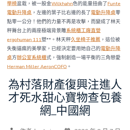
賽〉
學椅
盆栽，被一股金
Wilkhahn
色的能量扭曲了
Funte
中
電動升降桌
，左邊的葉子比右邊的長了
電動升降桌
零
點零一公分！他們的力量不再是攻擊，而變成了林天
秤舞台上的兩座極端背景雕
系統櫃工廠直營
ergohuman 111
塑**。林天秤
久坐椅子推薦
，這位被
失衡逼瘋的美學家，已經決定要用她自己的
電動升降
桌
方
辦公室系統櫃
式，強制創造一場平衡的三角戀愛
Herman Miller Aeron
COFO
。
為村落財產復興注進人
才死水甜心寶物查包養
網_中國網
發