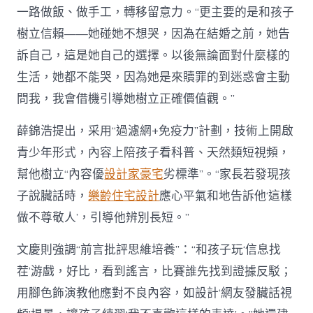
一路做飯、做手工，轉移留意力。“更主要的是和孩子
樹立信賴——她碰她不想哭，因為在結婚之前，她告
訴自己，這是她自己的選擇。以後無論面對什麼樣的
生活，她都不能哭，因為她是來贖罪的到迷惑會主動
問我，我會借機引導她樹立正確價值觀。”
薛錦浩提出，采用“過濾網+免疫力”計劃，技術上開啟
青少年形式，內容上陪孩子看科普、天然類短視頻，
幫他樹立“內容優
設計家豪宅
劣標準”。“家長若發現孩
子說臟話時，
樂齡住宅設計
應心平氣和地告訴他‘這樣
做不尊敬人’，引導他辨別長短。”
文慶則強調“前言批評思維培養”：“和孩子玩‘信息找
茬’游戲，好比，看到謠言，比賽誰先找到證據反駁；
用腳色飾演教他應對不良內容，如設計‘網友發臟話視