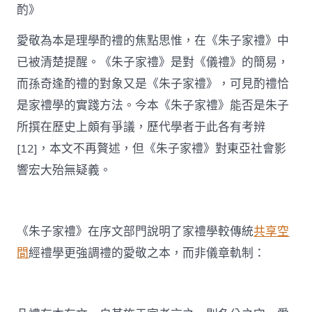
酌》
愛敬為本是理學酌禮的焦點思惟，在《朱子家禮》中
已被清楚提醒。《朱子家禮》是對《儀禮》的簡易，
而孫奇逢酌禮的對象又是《朱子家禮》，可見酌禮恰
是家禮學的實踐方法。今本《朱子家禮》能否是朱子
所撰在歷史上頗有爭議，歷代學者于此各有考辨
[12]，本文不再贅述，但《朱子家禮》對東亞社會影
響宏大殆無疑義。
《朱子家禮》在序文部門說明了家禮學較傳統
共享空
間
經禮學更強調禮的愛敬之本，而非儀章軌制：