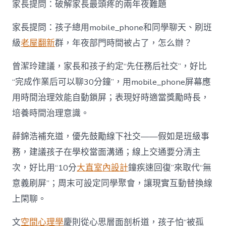
家長提問：破解家長最頭疼的兩年夜難題
家長提問：孩子總用mobile_phone和同學聊天、刷班
級
老屋翻新
群，年夜部門時間被占了，怎么辦？
曾潔玲建議，家長和孩子約定“先任務后社交”，好比
“完成作業后可以聊30分鐘”，用mobile_phone屏幕應
用時間治理效能自動鎖屏；表現好時適當獎勵時長，
培養時間治理意識。
薛錦浩補充道，優先鼓勵線下社交——假如是班級事
務，建議孩子在學校當面溝通；線上交通要分清主
次，好比用“10分
大直室內設計
鐘疾速回復”來取代“無
意義刷屏”；周末可設定同學聚會，讓現實互動替換線
上閑聊。
文
空間心理學
慶則從心思層面剖析道，孩子怕“被孤