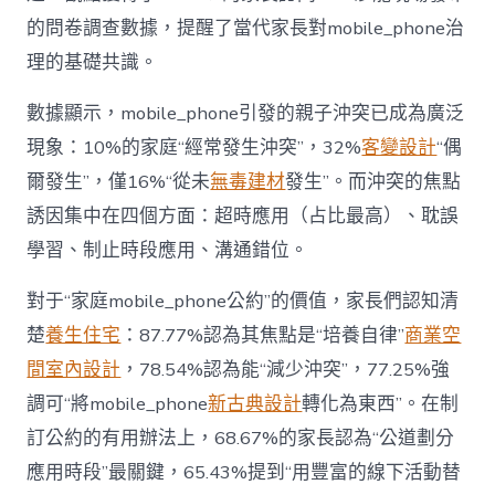
“家
的問卷調查數據，提醒了當代家長對mobile_phone治
庭
戰
理的基礎共識。
場”〉
中
數據顯示，mobile_phone引發的親子沖突已成為廣泛
現象：10%的家庭“經常發生沖突”，32%
客變設計
“偶
爾發生”，僅16%“從未
無毒建材
發生”。而沖突的焦點
誘因集中在四個方面：超時應用（占比最高）、耽誤
學習、制止時段應用、溝通錯位。
對于“家庭mobile_phone公約”的價值，家長們認知清
楚
養生住宅
：87.77%認為其焦點是“培養自律”
商業空
間室內設計
，78.54%認為能“減少沖突”，77.25%強
調可“將mobile_phone
新古典設計
轉化為東西”。在制
訂公約的有用辦法上，68.67%的家長認為“公道劃分
應用時段”最關鍵，65.43%提到“用豐富的線下活動替