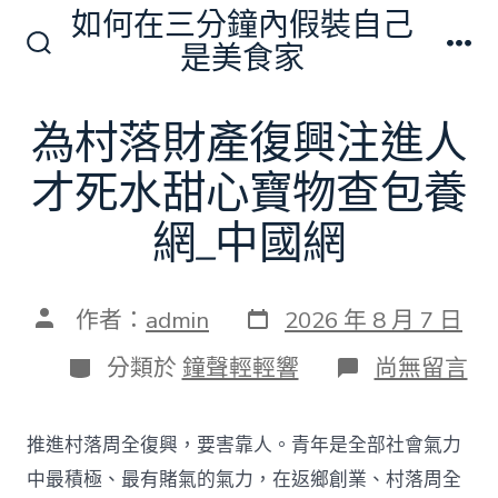
跳
如何在三分鐘內假裝自己
至
是美食家
搜
選
主
尋
單
切
要
為村落財產復興注進人
換
內
開
關
才死水甜心寶物查包養
容
網_中國網
發
文
作者：
admin
2026 年 8 月 7 日
表
章
日
作
分
在
分類於
鐘聲輕輕響
尚無留言
期
者
類
〈為
村
落
推進村落周全復興，要害靠人。青年是全部社會氣力
財
產
中最積極、最有賭氣的氣力，在返鄉創業、村落周全