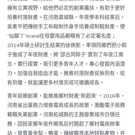
擁有立異視野，給他們必定的創業攙扶，有助于更好
培養村落財產。在河南虞城縣，年夜學本科結業后，
吳素平把傳統手工布鞋制作身手培養成制鞋財產，使
“仙腳丫”brand在母嬰用品範疇有了必定著名度；
2014年碩士研討生結業的徐俠影，率領同鄉們把小粽
子做成了年夜財產，將“邵古同粽子”賣到了年夜江南
北。實行證實，吸引更多青年人才，專心發掘內涵潛
力，加強自我造血才能，推進村落財產從無到有、從
有到優，就能讓更多村落完成可連續成長。
青年返鄉創業，能推進鄉村財產“新起來”。2016年，
河南省出臺鼎力增進電商成長的政策，激勵電子商務
範疇失業創業。河南柘城縣的王茜廢棄城市白領任
務，回抵家鄉年夜仵鄉馬莊村開起了鄉村電商辦事
站，發賣黃金梨、鴨蛋、辣椒醬等本地特點產物，并