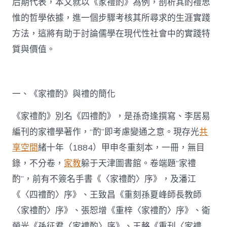
后期代表，本文就以《家禮酌》為例，剖析其酌禮思
惟的哲學依據，進一個步驟考核其所尋求的生涯實踐
方法，這將有助于討論儒學在現代性社會中的實踐特
質與價值。
一、《家禮酌》與禮的簡化
《家禮酌》別名《四禮酌》，是孫奇逢撰寫、李居易
編刊的家禮學著作，“酌”即考慮變通之意。現存光
共
享空間
緒十年（1884）甲申冬重刻本，一冊，無目
錄，不分卷，
家教
躲于天津圖書館。卷端題“家禮
酌”，前有不簽名手書《〈家禮酌〉序》，及潘江
《〈四禮酌〉序》、王致昌《重刻孫夏峰師長教師
〈家禮酌〉序》、張恕增《重梓〈家禮酌〉序》、衛
榮光《孫征君〈家禮酌〉序》、王輅《重刊〈家禮