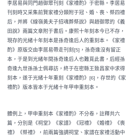
李居易與同門趙御眾刊刻《家禮酌》于密縣。李居易
刊刻時又采集前賢家禮分類附于冠、婚、喪、祭四禮
后，并將《線嶺黃夫子招魂葬祭說》與趙御眾的《義
田說》兩篇文章附于書后。康熙十年刻本今已不存，
現存的光緒十年刻本是孫奇逢后人的重刻本。《家禮
酌》原版交由李居易帶走刊刻[5]，孫奇逢沒有留正
本，于是到光緒年間孫奇逢后人也難覓此書，后經孫
奇逢九世孫孫士佩尋訪，終于在密縣王致昌家中求得
刻本，遂于光緒十年重刻《家禮酌》[6]，存世的《家
禮酌》版本皆本于光緒十年甲申重刻本。
體例上，甲申重刻本《家禮酌》不分卷，註釋共六
篇，分別是《祠堂》《家譜》《冠禮》《婚禮》《喪
禮》《祭禮》，前兩篇強調祠堂、家譜在家禮活動中