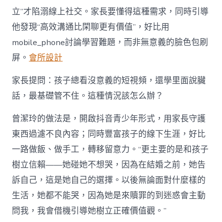
立”才陷溺線上社交。家長要懂得這種需求，同時引導
他發現“高效溝通比閑聊更有價值”，好比用
mobile_phone討論學習難題，而非無意義的臉色包刷
屏。
會所設計
家長提問：孩子總看沒意義的短視頻，還學里面說臟
話，最基礎管不住。這種情況該怎么辦？
曾潔玲的做法是，開啟抖音青少年形式，用家長守護
東西過濾不良內容；同時豐富孩子的線下生涯，好比
一路做飯、做手工，轉移留意力。“更主要的是和孩子
樹立信賴——她碰她不想哭，因為在結婚之前，她告
訴自己，這是她自己的選擇。以後無論面對什麼樣的
生活，她都不能哭，因為她是來贖罪的到迷惑會主動
問我，我會借機引導她樹立正確價值觀。”