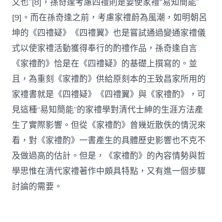
文也”[8]，孫奇逢考慮四禮則是要使家禮“易知簡能”
[9]。而在孫奇逢之前，考慮家禮蔚為風潮，如明朝呂
坤的《四禮疑》《四禮翼》也是嘗試通過變通家禮儀
式以使家禮活動獲得奉行的酌禮作品，孫奇逢自言
《家禮酌》恰是在《四禮疑》的基礎上撰寫的。並
且，為重刻《家禮酌》供給原刻本的王致昌家所用的
家禮書就是《四禮疑》《四禮翼》與《家禮酌》，可
見這種“易知簡能”的家禮學對清代士紳的生涯方法產
生了實際影響。但從《家禮酌》曾幾近散佚的情況來
看，對《家禮酌》一書產生的具體歷史影響也不克不
及做過高的估計。但是，《家禮酌》的內容情勢與哲
學思惟在清代家禮著作中頗具特點，又有進一個步驟
討論的需要。