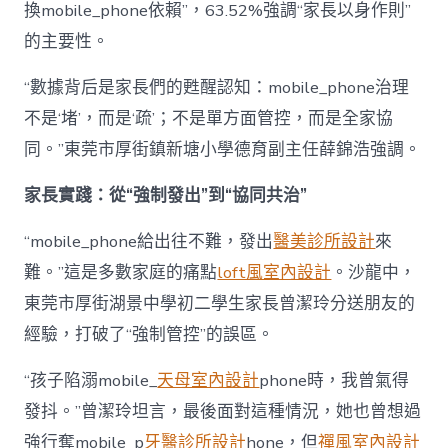
換mobile_phone依賴”，63.52%強調“家長以身作則”
的主要性。
“數據背后是家長們的甦醒認知：mobile_phone治理
不是‘堵’，而是‘疏’；不是單方面管控，而是全家協
同。”東莞市厚街鎮新塘小學德育副主任薛錦浩強調。
家長實踐：從“強制發出”到“協同共治”
“mobile_phone給出往不難，發出
醫美診所設計
來
難。”這是多數家庭的痛點
loft風室內設計
。沙龍中，
東莞市厚街湖景中學初二學生家長曾潔玲分送朋友的
經驗，打破了“強制管控”的誤區。
“孩子陷溺mobile_
天母室內設計
phone時，我曾氣得
發抖。”曾潔玲坦言，最後面對這種情況，她也曾想過
強行奪mobile_p
牙醫診所設計
hone，但
禪風室內設計