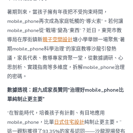
mobile_ph
治
暑期到來，當孩子擁有年夜把不受拘束時間，
理
mobile_phone再次成為家庭牴觸的“導火索”。若何讓
難
題？
mobile_phone從“戰場”變為“東西”？近日，東莞市教
讓
導局在厚街鎮新
親子空間設計
塘小學舉辦一場聚焦“暑
mobilJIUYI
俱
期mobile_phone科學治理”的家庭教導沙龍引發熱
意
議，家長代表、教導專家齊聚一堂，從數據調研、心
空
間
思剖析、實踐指南等多維度，拆解mobile_phone治理
設
計
的密碼。
e_phone
成
數據透視：超九成家長贊同“治理好mobile_phone比
為
單純制止更主要”
“成
長
東
“在智能時代，培養孩子有計劃、有目地應用
西”，
mobile_phone，比單
日式住宅設計
純制止更主要。”
而
非
這一觀點獲得了93.35%的家長認同——沙龍現場發布