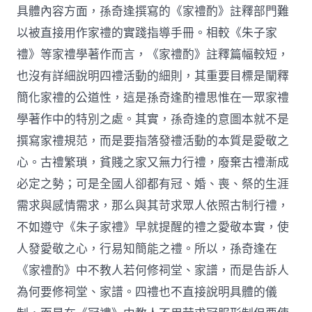
具體內容方面，孫奇逢撰寫的《家禮酌》註釋部門難
以被直接用作家禮的實踐指導手冊。相較《朱子家
禮》等家禮學著作而言，《家禮酌》註釋篇幅較短，
也沒有詳細說明四禮活動的細則，其重要目標是闡釋
簡化家禮的公道性，這是孫奇逢酌禮思惟在一眾家禮
學著作中的特別之處。其實，孫奇逢的意圖本就不是
撰寫家禮規范，而是要指落發禮活動的本質是愛敬之
心。古禮繁瑣，貧賤之家又無力行禮，廢棄古禮漸成
必定之勢；可是全國人卻都有冠、婚、喪、祭的生涯
需求與感情需求，那么與其苛求眾人依照古制行禮，
不如遵守《朱子家禮》早就提醒的禮之愛敬本實，使
人發愛敬之心，行易知簡能之禮。所以，孫奇逢在
《家禮酌》中不教人若何修祠堂、家譜，而是告訴人
為何要修祠堂、家譜。四禮也不直接說明具體的儀