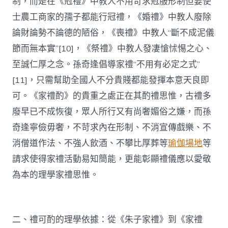
制，而是在《冠禮》中教人不用苛求冠服形制但要使
士農工商家的孺子都能行冠禮，《婚禮》中教人廢除
論財論勢不論德的陋俗，《喪禮》中教人“斷不成泥儀
節而無本實”[10]，《祭禮》中教人發凄愴怵惕之心、
至誠仁厚之念。孫奇逢倡導家禮“不用有必定之式”
[11]，只需幫助全國人不分貴賤都能發揮本意天良即
可。《家禮酌》的貴重之處正在其酌禮思惟，古禮多
廢早已不成恢復，眾人所行又有尚奢媚俗之嫌，而孫
奇逢寧儉毋奢，不苛求內在形制、不消宣傳戲樂、不
消僧道作法、不強人飲酒、不攀比厚葬等
瑜伽場地
等
請求使得家禮活動易知簡能，更能彰顯禮儀應以愛敬
為本的理學家禮思惟。
二、禮可酌的理學依據：從《朱子家禮》到《家禮