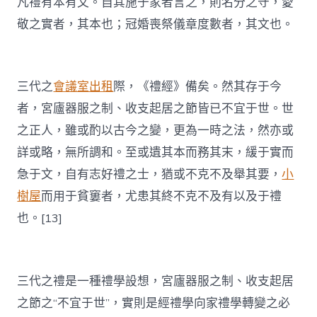
凡禮有本有文。自其施于家者言之，則名分之守，愛
敬之實者，其本也；冠婚喪祭儀章度數者，其文也。
三代之
會議室出租
際，《禮經》備矣。然其存于今
者，宮廬器服之制、收支起居之節皆已不宜于世。世
之正人，雖或酌以古今之變，更為一時之法，然亦或
詳或略，無所調和。至或遺其本而務其末，緩于實而
急于文，自有志好禮之士，猶或不克不及舉其要，
小
樹屋
而用于貧窶者，尤患其終不克不及有以及于禮
也。[13]
三代之禮是一種禮學設想，宮廬器服之制、收支起居
之節之“不宜于世”，實則是經禮學向家禮學轉變之必