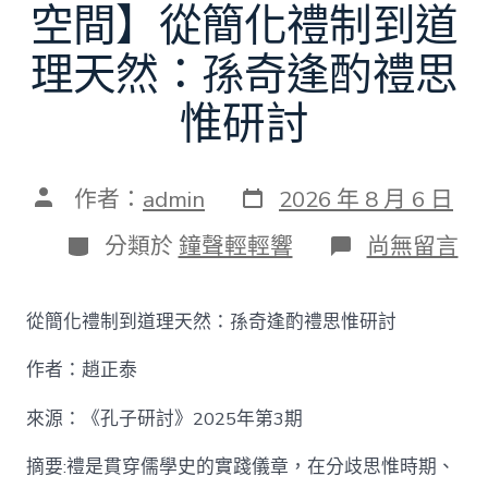
空間】從簡化禮制到道
理天然：孫奇逢酌禮思
惟研討
發
文
作者：
admin
2026 年 8 月 6 日
表
章
日
作
分
在
分類於
鐘聲輕輕響
尚無留言
期
者
類
〈【趙
正
泰
從簡化禮制到道理天然：孫奇逢酌禮思惟研討
找
九
作者：趙正泰
宮
格
私
來源：《孔子研討》2025年第3期
密
空
摘要:禮是貫穿儒學史的實踐儀章，在分歧思惟時期、
間】