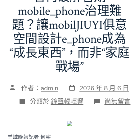
mobile_phone治理難
題？讓mobilJIUYI俱意
空間設計e_phone成為
“成長東西”，而非“家庭
戰場”
發
文
作者：
admin
2026 年 8 月 6 日
表
章
日
作
分
在
分類於
鐘聲輕輕響
尚無留言
期
者
類
〈若
何
破
解
暑
羊城晚報記者 何寧
期