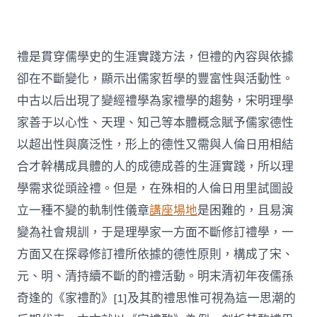
禮是貫穿儒學史的生涯實踐方法，但禮的內容與依據
卻在不斷變化，顯示出儒家哲學的豐富性與活動性。
中古以后出現了變經禮學為家禮學的趨勢，宋明理學
家善于以心性、天理、知己等本體概念賦予儒家德性
以超出性與廣泛性，形上的德性又需與人倫日用相結
合才幹構成具體的人的成德成善的生涯實踐，所以理
學需求從頭詮禮。但是，在殊相的人倫日用里試圖設
立一種不變的軌制性儀章
講座場地
是困難的，且易演
變為社會規訓，于是理學家一方面不斷修訂禮學，一
方面又在探尋修訂禮所依據的德性原則，構成了宋、
元、明、清持續不斷的酌禮活動。明末清初年夜儒孫
奇逢的《家禮酌》[1]及其酌禮思惟可視為這一思潮的