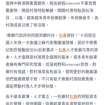
復
復興中飾演側重要腳色。經由過程internet平臺發賣
興
注
農產物，開設村落特點餐廳，開闢村落特點游玩項
進
目……以後，越來越多青年返鄉創業，年夜顯身手，為
人
才
村落成長注進了新活氣。
死
水
“像魏巧如許的同道到鄉村往，
包養
很好！”十四屆全
甜
心
國人年夜一次會議江蘇代表團審議現場，習近平總書
寶
記如許鼓勵這位80后新農夫。
包養
人才是最可貴的資
物
查
本，人才復興是村落周全復興的基本。很多青年創業
包
者擁有專門研究常識、坦蕩視野和internet思想，對
養
網
鄉村有情感，對村落成長有設法，發明更好的舞臺讓
_
他們施展聰慧才智，不只有助于推進村落財產進級，
中
國
還能帶動村落人才步隊扶植。
網〉
中
由于基本單薄、人才匱乏，一些鄉村
包養
的特點資本
尚在覺醒，亟待開闢。返鄉創業青年清楚當地特色、