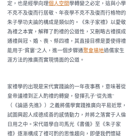
定，也是經學向理
個人空間
學轉變之必定，這與小學
不克不及復而行居敬、年夜學不克不及復而行格物的
朱子學功夫論的構成是類似的。《朱子家禮》以愛敬
為禮之本實，解釋了酌禮的公道性，又刪略古禮撰成
通禮與冠、婚、喪、祭四禮，其直接目標是要使得禮
能用于“貧窶”之人，進一個步驟通
聚會場地
過儒家生
涯方法的推廣而實現情面的公道。
家禮學的出現是宋代實踐論的一年夜事務，意味著從
皇帝議禮到正人酌禮的轉變，發揮孔子“從先進”
（《論語·先進》）之義將儒學實踐推廣向平易近眾，
試圖興起人成德成善的感情動力，并將之落實于人倫
日用之中。宋代道學自司馬光《書儀》至《朱子家
禮》逐漸構成了禮可酌的思惟趨向，即便我們懷疑