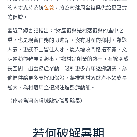
的人才支持系統
包養
，將為村落周全復興供給更堅實
的保證。
習近平總書記指出：“財產復興是村落復興的重中之
重，也是現實任務的切進點。沒有財產的鄉村，難聚
人氣，更談不上留住人才，農人增收門路拓不寬，文
明運動很難展開起來。”鄉村是創業的熱土，有遼闊成
長空間。出臺務虛舉動，吸引更多青年返鄉創業，為
他們供給更多支撐和保證，將推進村落財產不竭成長
強大，為村落周全復興注進彭湃動能。
（作者為河南虞城縣掛職副縣長）
若何破解暑期