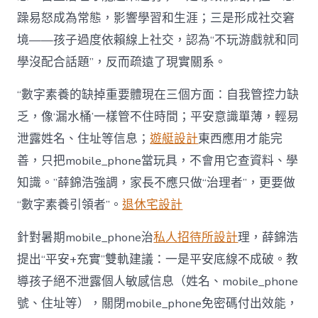
躁易怒成為常態，影響學習和生涯；三是形成社交窘
境——孩子過度依賴線上社交，認為“不玩游戲就和同
學沒配合話題”，反而疏遠了現實關系。
“數字素養的缺掉重要體現在三個方面：自我管控力缺
乏，像‘漏水桶’一樣管不住時間；平安意識單薄，輕易
泄露姓名、住址等信息；
遊艇設計
東西應用才能完
善，只把mobile_phone當玩具，不會用它查資料、學
知識。”薛錦浩強調，家長不應只做“治理者”，更要做
“數字素養引領者”。
退休宅設計
針對暑期mobile_phone治
私人招待所設計
理，薛錦浩
提出“平安+充實”雙軌建議：一是平安底線不成破。教
導孩子絕不泄露個人敏感信息（姓名、mobile_phone
號、住址等），關閉mobile_phone免密碼付出效能，