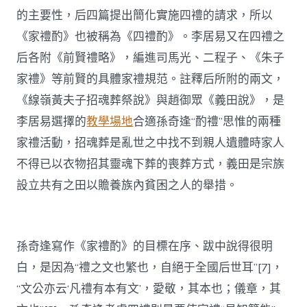
的主要性，后四篇提出簡化實施四禮的請求，所以
《家禮酌》也被稱為《四禮酌》。李居易又在四禮之
后各附《前賢禮略》，編進司馬光、二程子、《朱子
家禮》等前賢的具體家禮規范。註釋后所附的兩文，
《線嶺黃夫子招魂葬祭說》與趙御眾《義田說》，是
李居易選擇的
教學場地
合適孫奇逢“酌禮”思惟的兩種
家禮活動，招魂葬是亂世之中找不到親人遺體時家人
不得已以衣物招其靈魂下葬的喪葬方式，義田是宗族
設立共有之田以贍養族內貧困之人的舉措。
孫奇逢寫作《家禮酌》的目標在序、跋中說得很明
白，是因為“禮之文也繁也，自絕于全國后世耳”[7]，
“文公亦云‘凡禮有本有文’，愛敬，其本也；儀章，其