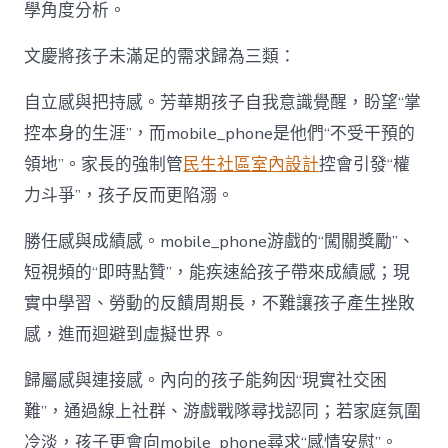
學角度分析。
文慶將孩子未滿足的需求歸為三類：
自立感與把持感。芳華期孩子自我意識覺醒，盼望“掌
控本身的生涯”，而mobile_phone是他們“不受干預的
領地”。家長的強制管
民生社區室內設計
控會引發“權
力斗爭”，孩子反而更陷溺。
勝任感與成績感。mobile_phone游戲的“闖關獎勵”、
短視頻的“即時點贊”，能疾速給孩子帶來成績感；現
實中學習、勞動的反饋周期長，不難讓孩子產生挫敗
感，進而迴避到虛擬世界。
歸屬感與連接感。內向的孩子能夠因“現實社交困
難”，通過線上社群、游戲戰隊尋找認同；若家庭氛圍
冷淡，孩子更會向mobile_phone尋求“感情安慰”。