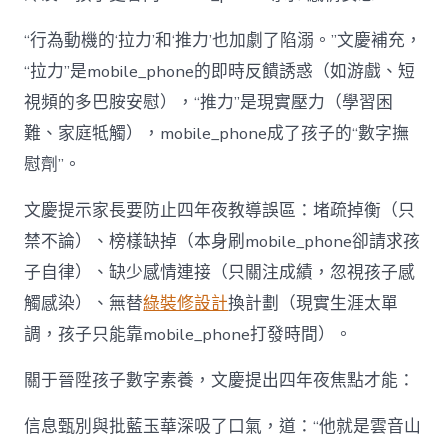
“行為動機的‘拉力’和‘推力’也加劇了陷溺。”文慶補充，
“拉力”是mobile_phone的即時反饋誘惑（如游戲、短
視頻的多巴胺安慰），“推力”是現實壓力（學習困
難、家庭牴觸），mobile_phone成了孩子的“數字撫
慰劑”。
文慶提示家長要防止四年夜教導誤區：堵疏掉衡（只
禁不論）、榜樣缺掉（本身刷mobile_phone卻請求孩
子自律）、缺少感情連接（只關注成績，忽視孩子感
觸感染）、無替
綠裝修設計
換計劃（現實生涯太單
調，孩子只能靠mobile_phone打發時間）。
關于晉陞孩子數字素養，文慶提出四年夜焦點才能：
信息甄別與批藍玉華深吸了口氣，道：“他就是雲音山