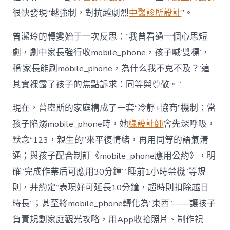
很快發現“越強制，對抗越劇烈
中醫診所設計
”。
曾潔玲的轉變始于一次反思：“我曾看過一個心思短
劇，劇中家長強行收mobile_phone，孩子喊‘雙標’，
稱‘家長能刷mobile_phone，為什么我不克不及？’這
其實裸露了孩子的焦點訴求：同等與尊敬。”
現在，曾密斯的家庭構成了一套“冷靜+協商”機制：當
孩子陷溺mobile_phone時，她
綠設計師
會先深呼吸，
默念“123，親生的”來平復情緒，再用同等的語氣溝
通；與孩子配合制訂《mobile_phone應用公約》，明
確“完成作業后可應用30分鐘”“睡前1小時禁機”等規
則，并約定“表現好可延長10分鐘，超時則扣除越日
時長”；甚至將mobile_phone轉化為“東西”——讓孩子
負責規劃家庭觀光攻略，用App收拾照片、制作視