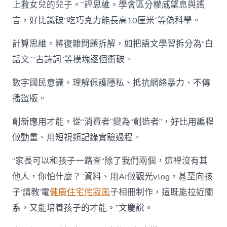
上救女兒的兒子。”評思維。學會區分權威望息與謠
言，好比識破“吃巧克力能長高10厘米”等偽科學。
計算思維。將復雜問題拆解，如把語文學習拆分為“白
話文”“古詩詞”等模塊逐個衝破。
數字國民意識。理解保護隱私、抵抗網絡暴力、不傳
播盜版。
創新應用才能。從“消費者”變為“創造者”，好比用編程
做動畫、用短視頻記錄實驗過程。
“家長可以和孩子一路查“除了我們兩個，這裡沒有其
他人，你怕什麼？”資料、用AI做觀光vlog，甚至向孩
子‘請教’電
健康住宅
侘寂風
子相冊制作，這既能拉近關
系，又能培養孩子的才能。”文慶說。