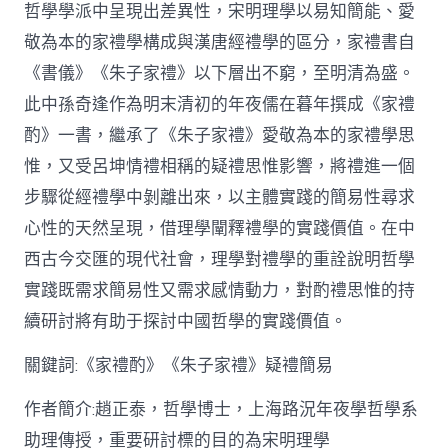
哲學學派中呈現出差異性，宋明理學以易知簡能、愛
從
簡
敬為本的家禮學構成與漢唐經禮學的區分，家禮書自
化
《書儀》《朱子家禮》以下層出不窮，至明清為盛。
禮
制
此中孫奇逢作為明末清初的年夜儒在暮年撰成《家禮
到
道
酌》一書，繼承了《朱子家禮》愛敬為本的家禮學思
理
惟，又受呂坤情禮相稱的疑禮思惟影響，將禮進一個
天
然：
步驟從經禮學中剝離出來，以主體實踐的簡易性尋求
孫
心性的天然呈現，借理學闡釋禮學的實踐價值。在中
奇
逢
西古今交匯的現代社會，理學對禮學的重詮說明哲學
酌
實踐既需求簡易性又需求感情動力，對酌禮思惟的持
禮
思
續研討將有助于探討中國哲學的實踐價值。
惟
研
關鍵詞:《家禮酌》《朱子家禮》疑禮簡易
討〉
中
作者簡介:趙正泰，哲學博士，上海路況年夜學哲學系
助理傳授，重要研討標的目的為宋明理學