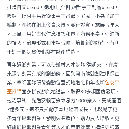
打造自立brand。她創建了“創夢者”手工制品brand，
吸納一批村平易近從事手工吊籃、屏風、小凳子加工
編制，產物在網上發賣火爆。實行證實，施展青年人
才上風，用好古代信息技巧和電子商務平臺，引進新
的技巧、治理形式和市場戰略，培養新的財產，有利
于進一個步驟優化鄉村財產構造。
青年返鄉創業，可以使鄉村人才步隊“強起來”。在廣
東深圳創業有成的劉勤鋒，回到河南睢縣創建環保企
業，率領團隊研發變動位置式地道窯和年夜斷
包養平
臺推舉
面多拼式節能地道窯，取得30多項國度發現、
技巧專利，先后安頓富余休息力1000余人，完成產值
7億多元。這不只拉動了本地經濟成長，也鼓勵了更
多青年返鄉創業，發明失業職位，助力農人增收。更
好施展返鄉創業青年等人才的示范效應，構建更強盛