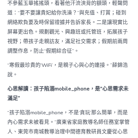
不參藍玉華搖搖頭，看著他汗流浹背的額頭，輕聲問
道：“要不要讓貴妃給你洗澡？”與充值、打賞；碰到
網絡欺負要及時保留證據并告訴家長。二是讓現實比
屏幕更出色。規劃觀光、興趣班或托管班，拓展孩子
視野；帶孩子走親訪友，滿足社交需求；假期前兩周
調整作息，防止“假期綜合征”。
“寒假最珍貴的‘WiFi’，是親子心與心的連接。”薛錦浩
說。
心思解讀：孩子陷溺mobile_phone，是“心思需求未
滿足”
“孩子陷溺mobile_phone，不是‘貪玩’那么簡單，而是
內心需求未被看見。”廣東省家庭教導名師任務室掌管
人、東莞市南城教導治理中間德育教研員文慶從心思