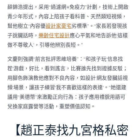
薛錦浩提出，采用“過濾網+免疫力”計劃，技術上開啟
青少年形式，內容上陪孩子看科普、天然類短視頻，
幫他樹立“內容優
設計家豪宅
劣標準”。“家長若發現孩
子說臟話時，
樂齡住宅設計
應心平氣和地告訴他‘這樣
做不尊敬人’，引導他辨別長短。”
文慶則強調“前言批評思維培養”：“和孩子玩‘信息找
茬’游戲，好比，看到謠言，比賽誰先找到證據反駁；
用腳色飾演教他應對不良內容，如設計‘網友發臟話視
頻’場景，讓孩子練習‘我不喜歡這樣的表達’。”她還建
議用“美德幣”來激勵正向行為：孩子應用禮貌用語可
兌換家庭露營等活動，重塑價值認知。
【趙正泰找九宮格私密