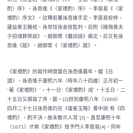
酌〉序》、孫奇逢《〈家禮酌〉序》、李居易《〈家
禮酌〉序文》。註釋前署孫奇逢手定、李居易校梓、
蘧益章王輅校、孫世玟孫金桂監判，后附《線嶺黃夫
子招魂葬祭說》、趙御眾《義田說》兩文，后又有孫
奇逢《跋》、趙御眾《〈家禮酌〉跋》。
《家禮酌》的寫作時間當在孫奇逢暮年。據《日
譜》，孫奇逢于康熙六年（時年八十四歲）正月初一
“著《家禮酌》”，十一日“《家禮酌》成”，十五日、二
十五日又撰寫了序、跋。[2]但到康熙八年（1669）
四月二十七日孫奇逢仍在《復崔玉階》書中說“有《四
禮酌》，酌不決，故未敢示人耳”[3]，直至康熙十年
（1671）才將《家禮酌》授予門人李居易[4]，同年