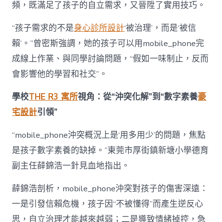
頻，既滿足了孩子的自立需求，又晉陞了實用技巧。
“孩子需求的不是
身心診所設計
‘被治理’，而是‘被信
賴’。”曾密斯強調，她的孩子可以用mobile_phone完
成線上作業、與同學討論問題，“假如一味制止，反而
會影響他的學習和社交”。
學校
THE R3 寓所
視角：從“沖突化解”到“數字素養
豪
宅設計
引領”
“mobile_phone沖突概況上是‘用多用少’的問題，焦點
是孩子數字素養的缺掉。”東莞市厚街鎮新塘小學德育
副主任薛錦浩一針見血地指出。
薛錦浩剖析，mobile_phone沖突對孩子的傷害深遠：
一是引發信賴危機，孩子因“不被懂得”而產生逆反心
思，自立治理才能越來越弱；二是導致情緒掉控，急