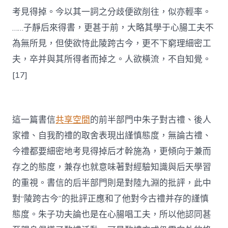
考見得掉。今以其一詞之分歧便欲削往，似亦輕率。
……子靜后來得書，更甚于前，大略其學于心腸工夫不
為無所見，但使欲恃此陵跨古今，更不下窮理細密工
夫，卒并與其所得者而掉之。人欲橫流，不自知覺。
[17]
這一篇書信
共享空間
的前半部門中朱子對古禮、後人
家禮、自我酌禮的取舍表現出謹慎態度，無論古禮、
今禮都要細密地考見得掉后才幹施為，更傾向于兼而
存之的態度，兼存也就意味著對經驗知識與后天學習
的重視。書信的后半部門則是對陸九淵的批評，此中
對“陵跨古今”的批評正應和了他對今古禮并存的謹慎
態度。朱子功夫論也是在心腸唱工夫，所以他認同甚