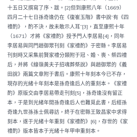
十五日又撰寫了序、跋。[2]但到康熙八年（1669）
四月二十七日孫奇逢仍在《復崔玉階》書中說“有《四
禮酌》，酌不決，故未敢示人耳”[3]，直至康熙十年
（1671）才將《家禮酌》授予門人李居易[4]，同年
李居易與同門趙御眾刊刻《家禮酌》于密縣。李居易
刊刻時又采集前賢家禮分類附于冠、婚、喪、祭四禮
后，并將《線嶺黃夫子招魂葬祭說》與趙御眾的《義
田說》兩篇文章附于書后。康熙十年刻本今已不存，
現存的光緒十年刻本是孫奇逢后人的重刻本。《家禮
酌》原版交由李居易帶走刊刻[5]，孫奇逢沒有留正
本，于是到光緒年間孫奇逢后人也難覓此書，后經孫
奇逢九世孫孫士佩尋訪，終于在密縣王致昌家中求得
刻本，遂于光緒十年重刻《家禮酌》[6]，存世的《家
禮酌》版本皆本于光緒十年甲申重刻本。