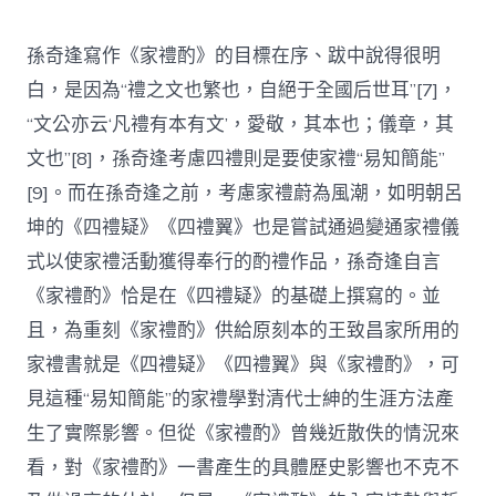
孫奇逢寫作《家禮酌》的目標在序、跋中說得很明
白，是因為“禮之文也繁也，自絕于全國后世耳”[7]，
“文公亦云‘凡禮有本有文’，愛敬，其本也；儀章，其
文也”[8]，孫奇逢考慮四禮則是要使家禮“易知簡能”
[9]。而在孫奇逢之前，考慮家禮蔚為風潮，如明朝呂
坤的《四禮疑》《四禮翼》也是嘗試通過變通家禮儀
式以使家禮活動獲得奉行的酌禮作品，孫奇逢自言
《家禮酌》恰是在《四禮疑》的基礎上撰寫的。並
且，為重刻《家禮酌》供給原刻本的王致昌家所用的
家禮書就是《四禮疑》《四禮翼》與《家禮酌》，可
見這種“易知簡能”的家禮學對清代士紳的生涯方法產
生了實際影響。但從《家禮酌》曾幾近散佚的情況來
看，對《家禮酌》一書產生的具體歷史影響也不克不