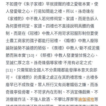
不如遵守《朱子家禮》早就提醒的禮之愛敬本實，使
人發愛敬之心，行易知簡能之禮。所以，孫奇逢在
《家禮酌》中不教人若何修祠堂、家譜，而是告訴人
為何要修祠堂、家譜。四禮也不直接說明具體的儀
制，而是在《冠禮》中教人不用苛求冠服形制但要使
士農工商家的孺子都能行冠禮，《婚禮》中教人廢除
論財論勢不論德的陋俗，《喪禮》中教人“斷不成泥儀
節而無本實”[10]，《祭禮》中教人發凄愴怵惕之心、
至誠仁厚之念。孫奇逢倡導家禮“不用有必定之式”
[11]，只需幫助全國人不分貴賤都能發揮本意天良即
可。《家禮酌》的貴重之處正在其酌禮思惟，古禮多
廢早已不成恢復，眾人所行又有尚奢媚俗之嫌，而孫
奇逢寧儉毋奢，不苛求內在形制、不消宣傳戲樂、不
消僧道作法、不強人飲酒、不攀比厚葬等
瑜伽場地
等