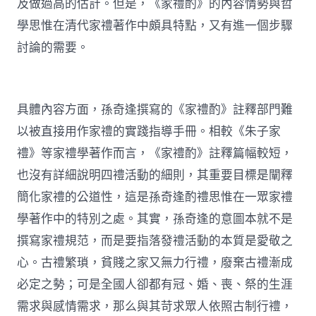
及做過高的估計。但是，《家禮酌》的內容情勢與哲
學思惟在清代家禮著作中頗具特點，又有進一個步驟
討論的需要。
具體內容方面，孫奇逢撰寫的《家禮酌》註釋部門難
以被直接用作家禮的實踐指導手冊。相較《朱子家
禮》等家禮學著作而言，《家禮酌》註釋篇幅較短，
也沒有詳細說明四禮活動的細則，其重要目標是闡釋
簡化家禮的公道性，這是孫奇逢酌禮思惟在一眾家禮
學著作中的特別之處。其實，孫奇逢的意圖本就不是
撰寫家禮規范，而是要指落發禮活動的本質是愛敬之
心。古禮繁瑣，貧賤之家又無力行禮，廢棄古禮漸成
必定之勢；可是全國人卻都有冠、婚、喪、祭的生涯
需求與感情需求，那么與其苛求眾人依照古制行禮，