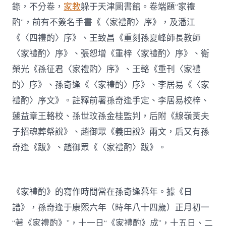
錄，不分卷，
家教
躲于天津圖書館。卷端題“家禮
酌”，前有不簽名手書《〈家禮酌〉序》，及潘江
《〈四禮酌〉序》、王致昌《重刻孫夏峰師長教師
〈家禮酌〉序》、張恕增《重梓〈家禮酌〉序》、衛
榮光《孫征君〈家禮酌〉序》、王輅《重刊〈家禮
酌〉序》、孫奇逢《〈家禮酌〉序》、李居易《〈家
禮酌〉序文》。註釋前署孫奇逢手定、李居易校梓、
蘧益章王輅校、孫世玟孫金桂監判，后附《線嶺黃夫
子招魂葬祭說》、趙御眾《義田說》兩文，后又有孫
奇逢《跋》、趙御眾《〈家禮酌〉跋》。
《家禮酌》的寫作時間當在孫奇逢暮年。據《日
譜》，孫奇逢于康熙六年（時年八十四歲）正月初一
“著《家禮酌》”，十一日“《家禮酌》成”，十五日、二