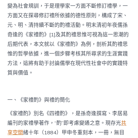
變為社會規訓，于是理學家一方面不斷修訂禮學，一
方面又在探尋修訂禮所依據的德性原則，構成了宋、
元、明、清持續不斷的酌禮活動。明末清初年夜儒孫
奇逢的《家禮酌》[1]及其酌禮思惟可視為這一思潮的
后期代表，本文就以《家禮酌》為例，剖析其酌禮思
惟的哲學依據，進一個步驟考核其所尋求的生涯實踐
方法，這將有助于討論儒學在現代性社會中的實踐特
質與價值。
一、《家禮酌》與禮的簡化
《家禮酌》別名《四禮酌》，是孫奇逢撰寫、李居易
編刊的家禮學著作，“酌”即考慮變通之意。現存光
共
享空間
緒十年（1884）甲申冬重刻本，一冊，無目