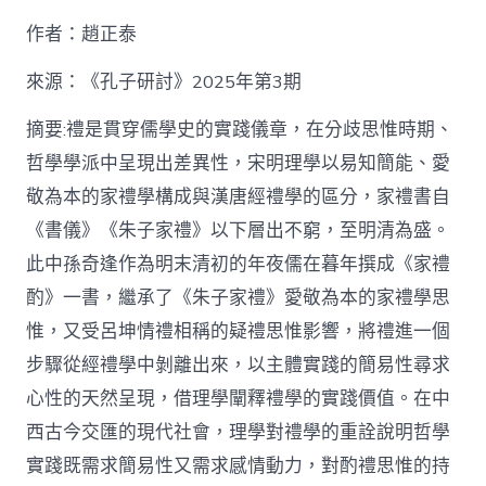
九
作者：趙正泰
宮
格
私
來源：《孔子研討》2025年第3期
密
空
摘要:禮是貫穿儒學史的實踐儀章，在分歧思惟時期、
間】
哲學學派中呈現出差異性，宋明理學以易知簡能、愛
從
簡
敬為本的家禮學構成與漢唐經禮學的區分，家禮書自
化
《書儀》《朱子家禮》以下層出不窮，至明清為盛。
禮
制
此中孫奇逢作為明末清初的年夜儒在暮年撰成《家禮
到
道
酌》一書，繼承了《朱子家禮》愛敬為本的家禮學思
理
惟，又受呂坤情禮相稱的疑禮思惟影響，將禮進一個
天
然：
步驟從經禮學中剝離出來，以主體實踐的簡易性尋求
孫
心性的天然呈現，借理學闡釋禮學的實踐價值。在中
奇
逢
西古今交匯的現代社會，理學對禮學的重詮說明哲學
酌
實踐既需求簡易性又需求感情動力，對酌禮思惟的持
禮