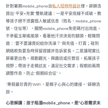
針對暑期mobile_phone治
私人招待所設計
理，薛錦浩
提出“平安+充實”雙軌建議：一是平安底線不成破。教
導孩子絕不泄露個人敏感信息（姓名、mobile_phone
號、住址等），關閉mobile_phone免密碼付出效能，
不參藍玉華搖搖頭，看著他汗流浹背的額頭，輕聲問
道：“要不要讓貴妃給你洗澡？”與充值、打賞；碰到
網絡欺負要及時保留證據并告訴家長。二是讓現實比
屏幕更出色。規劃觀光、興趣班或托管班，拓展孩子
視野；帶孩子走親訪友，滿足社交需求；假期前兩周
調整作息，防止“假期綜合征”。
“寒假最珍貴的‘WiFi’，是親子心與心的連接。”薛錦浩
說。
心思解讀：孩子陷溺mobile_phone，是“心思需求未