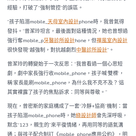
經驗，打破了“強制管控”的誤區。
“孩子陷溺mobile_
天母室內設計
phone時，我曾氣得
發抖。”曾潔玲坦言，最後面對這種情況，她也曾想過
強行奪mobile_p
牙醫診所設計
hone，但
禪風室內設計
很快發現“越強制，對抗越劇烈
中醫診所設計
”。
曾潔玲的轉變始于一次反思：“我曾看過一個心思短
劇，劇中家長強行收mobile_phone，孩子喊‘雙標’，
稱‘家長能刷mobile_phone，為什么我不克不及？’這
其實裸露了孩子的焦點訴求：同等與尊敬。”
現在，曾密斯的家庭構成了一套“冷靜+協商”機制：當
孩子陷溺mobile_phone時，她
綠設計師
會先深呼吸，
默念“123，親生的”來平復情緒，再用同等的語氣溝
通；與孩子配合制訂《mobile_phone應用公約》，明