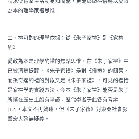
請求使得家禮活動易知簡能，更能彰顯禮儀應以愛敬
為本的理學家禮思惟。
二、禮可酌的理學依據：從《朱子家禮》到《家禮
酌》
愛敬為本是理學酌禮的焦點思惟，在《朱子家禮》中
已被清楚提醒。《朱子家禮》是對《儀禮》的簡易，
而孫奇逢酌禮的對象又是《朱子家禮》，可見酌禮恰
是家禮學的實踐方法。今本《朱子家禮》能否是朱子
所撰在歷史上頗有爭議，歷代學者于此各有考辨
[12]，本文不再贅述，但《朱子家禮》對東亞社會影
響宏大殆無疑義。