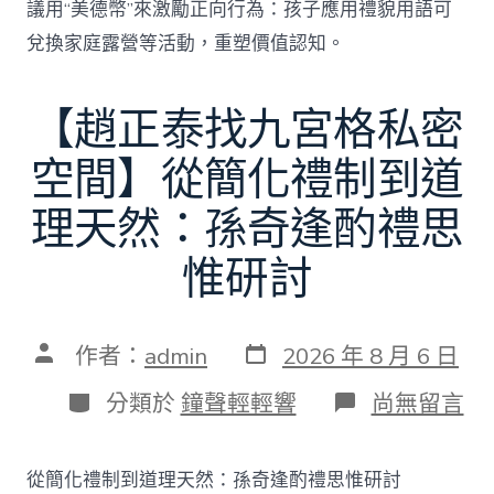
議用“美德幣”來激勵正向行為：孩子應用禮貌用語可
兌換家庭露營等活動，重塑價值認知。
【趙正泰找九宮格私密
空間】從簡化禮制到道
理天然：孫奇逢酌禮思
惟研討
發
文
作者：
admin
2026 年 8 月 6 日
表
章
日
作
分
在
分類於
鐘聲輕輕響
尚無留言
期
者
類
〈【趙
正
泰
從簡化禮制到道理天然：孫奇逢酌禮思惟研討
找