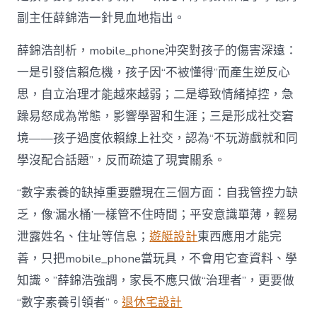
副主任薛錦浩一針見血地指出。
薛錦浩剖析，mobile_phone沖突對孩子的傷害深遠：
一是引發信賴危機，孩子因“不被懂得”而產生逆反心
思，自立治理才能越來越弱；二是導致情緒掉控，急
躁易怒成為常態，影響學習和生涯；三是形成社交窘
境——孩子過度依賴線上社交，認為“不玩游戲就和同
學沒配合話題”，反而疏遠了現實關系。
“數字素養的缺掉重要體現在三個方面：自我管控力缺
乏，像‘漏水桶’一樣管不住時間；平安意識單薄，輕易
泄露姓名、住址等信息；
遊艇設計
東西應用才能完
善，只把mobile_phone當玩具，不會用它查資料、學
知識。”薛錦浩強調，家長不應只做“治理者”，更要做
“數字素養引領者”。
退休宅設計