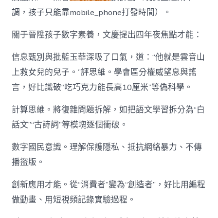
調，孩子只能靠mobile_phone打發時間）。
關于晉陞孩子數字素養，文慶提出四年夜焦點才能：
信息甄別與批藍玉華深吸了口氣，道：“他就是雲音山
上救女兒的兒子。”評思維。學會區分權威望息與謠
言，好比識破“吃巧克力能長高10厘米”等偽科學。
計算思維。將復雜問題拆解，如把語文學習拆分為“白
話文”“古詩詞”等模塊逐個衝破。
數字國民意識。理解保護隱私、抵抗網絡暴力、不傳
播盜版。
創新應用才能。從“消費者”變為“創造者”，好比用編程
做動畫、用短視頻記錄實驗過程。