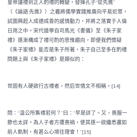
皇帝議禮到正人酌禮的轉變，發揮孔子“從先進”
（《論語·先進》）之義將儒學實踐推廣向平易近眾，
試圖興起人成德成善的感情動力，并將之落實于人倫
日用之中。宋代道學自司馬光《書儀》至《朱子家
禮》逐漸構成了禮可酌的思惟趨向，即便我們懷疑
《朱子家禮》能否是朱子所著，朱子自己至多在酌禮
問題上與《朱子家禮》是類似的：
世固有人硬欲行古禮者，然后世情文不相稱。[14]
問：“溫公所集禮若何？”曰：“早是詳了。又，喪服一
節也太詳。為人子者方遭喪禍，使其逐一欲纖悉盡如
前人軌制，有甚么心境往理會！”[15]