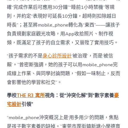
確“完成作業后可應用30分鐘”“睡前1小時禁機”等規
則，并約定“表現好可延長10分鐘，超時則扣除越日
時長”；甚至將mobile_phone轉化為“東西”——讓孩子
負責規劃家庭觀光攻略，用App收拾照片、制作視
頻，既滿足了孩子的自立需求，又晉陞了實用技巧。
“孩子需求的不是
身心診所設計
‘被治理’，而是‘被信
賴’。”曾密斯強調，她的孩子可以用mobile_phone完
成線上作業、與同學討論問題，“假如一味制止，反而
會影響他的學習和社交”。
學校
THE R3 寓所
視角：從“沖突化解”到“數字素養
豪
宅設計
引領”
“mobile_phone沖突概況上是‘用多用少’的問題，焦點
是孩子數字素養的缺掉。”東莞市厚街鎮新塘小學德育