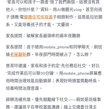
“家長可以和孩子一路查“除了我們兩個，這裡沒有其
他人，你怕什麼？”資料、用AI做觀光vlog，甚至向孩
子‘請教’電
健康住宅
侘寂風
子相冊制作，這既能拉近關
系，又能培養孩子的才能。”文慶說。
家長提問：破解家長最頭疼的兩年夜難題
家長提問：孩子總用mobile_phone和同學聊天、刷班
級
老屋翻新
群，年夜部門時間被占了，怎么辦？
曾潔玲建議，家長和孩子約定“先任務后社交”，好比
“完成作業后可以聊30分鐘”，用mobile_phone屏幕應
用時間治理效能自動鎖屏；表現好時適當獎勵時長，
培養時間治理意識。
薛錦浩補充道，優先鼓勵線下社交——假如是班級事
務，建議孩子在學校當面溝通；線上交通要分清主