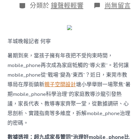
日
作
分
在
分類於
鐘聲輕輕響
尚無留言
期
者
類
〈若
何
破
解
暑
羊城晚報記者 何寧
期
mobile_ph
治
暑期到來，當孩子擁有年夜把不受拘束時間，
理
mobile_phone再次成為家庭牴觸的“導火索”。若何讓
難
題？
mobile_phone從“戰場”變為“東西”？近日，東莞市教
讓
導局在厚街鎮新
親子空間設計
塘小學舉辦一場聚焦“暑
mobilJIUYI
俱
期mobile_phone科學治理”的家庭教導沙龍引發熱
意
議，家長代表、教導專家齊聚一堂，從數據調研、心
空
間
思剖析、實踐指南等多維度，拆解mobile_phone治理
設
計
的密碼。
e_phone
成
數據透視：超九成家長贊同“治理好mobile_phone比