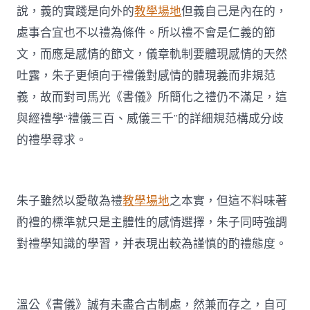
說，義的實踐是向外的
教學場地
但義自己是內在的，
處事合宜也不以禮為條件。所以禮不會是仁義的節
文，而應是感情的節文，儀章軌制要體現感情的天然
吐露，朱子更傾向于禮儀對感情的體現義而非規范
義，故而對司馬光《書儀》所簡化之禮仍不滿足，這
與經禮學“禮儀三百、威儀三千”的詳細規范構成分歧
的禮學尋求。
朱子雖然以愛敬為禮
教學場地
之本實，但這不料味著
酌禮的標準就只是主體性的感情選擇，朱子同時強調
對禮學知識的學習，并表現出較為謹慎的酌禮態度。
溫公《書儀》誠有未盡合古制處，然兼而存之，自可