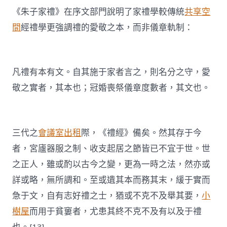
《朱子家禮》在序文部門說明了家禮學較傳統
共享空
間
經禮學更強調禮的愛敬之本，而非儀章軌制：
凡禮有本有文。自其施于家者言之，則名分之守，愛
敬之實者，其本也；冠婚喪祭儀章度數者，其文也。
三代之
會議室出租
際，《禮經》備矣。然其存于今
者，宮廬器服之制、收支起居之節皆已不宜于世。世
之正人，雖或酌以古今之變，更為一時之法，然亦或
詳或略，無所調和。至或遺其本而務其末，緩于實而
急于文，自有志好禮之士，猶或不克不及舉其要，
小
樹屋
而用于貧窶者，尤患其終不克不及有以及于禮