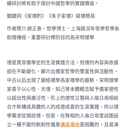
思
續研討將有助于探討中國哲學的實踐價值。
惟
研
關鍵詞:《家禮酌》《朱子家禮》疑禮簡易
討〉
中
作者簡介:趙正泰，哲學博士，上海路況年夜學哲學系
助理傳授，重要研討標的目的為宋明理學
禮是貫穿儒學史的生涯實踐方法，但禮的內容與依據
卻在不斷變化，顯示出儒家哲學的豐富性與活動性。
中古以后出現了變經禮學為家禮學的趨勢，宋明理學
家善于以心性、天理、知己等本體概念賦予儒家德性
以超出性與廣泛性，形上的德性又需與人倫日用相結
合才幹構成具體的人的成德成善的生涯實踐，所以理
學需求從頭詮禮。但是，在殊相的人倫日用里試圖設
立一種不變的軌制性儀章
講座場地
是困難的，且易演