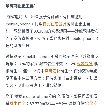
為
單純制止更主要”
“成
長
東
“在智能時代，培養孩子有計劃、有目地應用
西”，
mobile_phone，比單
日式住宅設計
純制止更主要。”
而
非
這一觀點獲得了93.35%的家長認同——沙龍現場發布
“家
的問卷調查數據，提醒了當代家長對mobile_phone治
庭
戰
理的基礎共識。
場”〉
中
數據顯示，mobile_phone引發的親子沖突已成為廣泛
現象：10%的家庭“經常發生沖突”，32%
客變設計
“偶
爾發生”，僅16%“從未
無毒建材
發生”。而沖突的焦點
誘因集中在四個方面：超時應用（占比最高）、耽誤
學習、制止時段應用、溝通錯位。
對于“家庭mobile_phone公約”的價值，家長們認知清
楚
養生住宅
：87.77%認為其焦點是“培養自律”
商業空