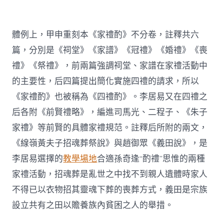
體例上，甲申重刻本《家禮酌》不分卷，註釋共六
篇，分別是《祠堂》《家譜》《冠禮》《婚禮》《喪
禮》《祭禮》，前兩篇強調祠堂、家譜在家禮活動中
的主要性，后四篇提出簡化實施四禮的請求，所以
《家禮酌》也被稱為《四禮酌》。李居易又在四禮之
后各附《前賢禮略》，編進司馬光、二程子、《朱子
家禮》等前賢的具體家禮規范。註釋后所附的兩文，
《線嶺黃夫子招魂葬祭說》與趙御眾《義田說》，是
李居易選擇的
教學場地
合適孫奇逢“酌禮”思惟的兩種
家禮活動，招魂葬是亂世之中找不到親人遺體時家人
不得已以衣物招其靈魂下葬的喪葬方式，義田是宗族
設立共有之田以贍養族內貧困之人的舉措。