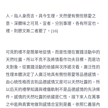
人，指人身而言。具今生理，天然便有惻怛慈愛之
意，深體味之可見。宜者，分別事理，各有所宜也。
禮，則節文斯二者罷了。[16]
可見酌禮不是簡單地從情，而是性理在實踐活動中的
天然吐露，所以不克不及將情看作功夫目標，而是功
夫對象。從實踐活動的依據與次序遞次看，廣泛性的
性理本體決定了人廣泛地具有惻怛慈愛等品德感情，
由心統性格而言則品德感情又是可以天然吐露的，所
以后天的禮學知識與禮儀軌制不是品德感情的先決條
件。感情的天然吐露的依據是仁性，接下來人在萬事
之中能夠真實地做到感情合宜則是義。依照仁義皆內