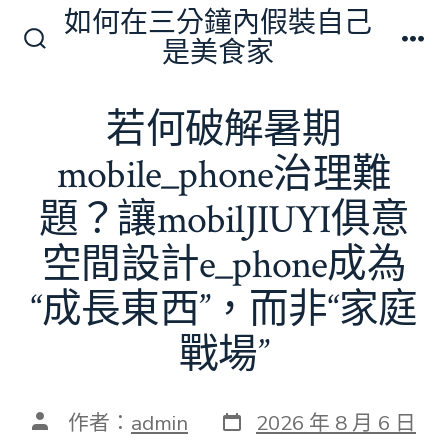
跳
如何在三分鐘內假裝自己
至
是美食家
搜
選
主
尋
單
切
要
若何破解暑期
換
內
開
關
mobile_phone治理難
容
題？讓mobilJIUYI俱意
空間設計e_phone成為
“成長東西”，而非“家庭
戰場”
發
文
作者：
admin
2026 年 8 月 6 日
表
章