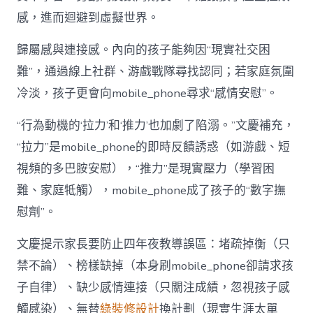
感，進而迴避到虛擬世界。
歸屬感與連接感。內向的孩子能夠因“現實社交困
難”，通過線上社群、游戲戰隊尋找認同；若家庭氛圍
冷淡，孩子更會向mobile_phone尋求“感情安慰”。
“行為動機的‘拉力’和‘推力’也加劇了陷溺。”文慶補充，
“拉力”是mobile_phone的即時反饋誘惑（如游戲、短
視頻的多巴胺安慰），“推力”是現實壓力（學習困
難、家庭牴觸），mobile_phone成了孩子的“數字撫
慰劑”。
文慶提示家長要防止四年夜教導誤區：堵疏掉衡（只
禁不論）、榜樣缺掉（本身刷mobile_phone卻請求孩
子自律）、缺少感情連接（只關注成績，忽視孩子感
觸感染）、無替
綠裝修設計
換計劃（現實生涯太單