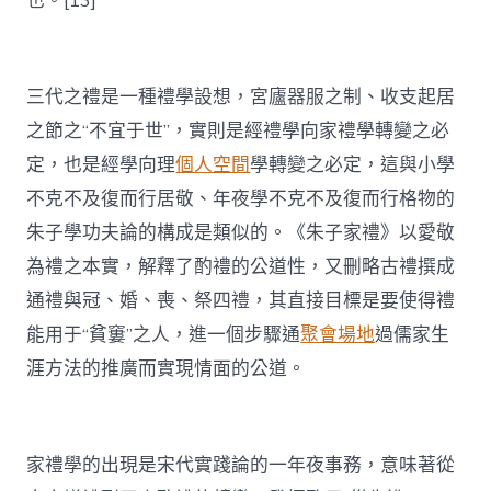
也。[13]
三代之禮是一種禮學設想，宮廬器服之制、收支起居
之節之“不宜于世”，實則是經禮學向家禮學轉變之必
定，也是經學向理
個人空間
學轉變之必定，這與小學
不克不及復而行居敬、年夜學不克不及復而行格物的
朱子學功夫論的構成是類似的。《朱子家禮》以愛敬
為禮之本實，解釋了酌禮的公道性，又刪略古禮撰成
通禮與冠、婚、喪、祭四禮，其直接目標是要使得禮
能用于“貧窶”之人，進一個步驟通
聚會場地
過儒家生
涯方法的推廣而實現情面的公道。
家禮學的出現是宋代實踐論的一年夜事務，意味著從