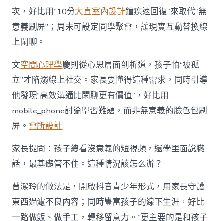
次，好比用“10分
大直室內設計
鐘疾速回復”來取代“無
意義刷屏”；周末可設定同學聚會，讓現實互動替換線
上閑聊。
文
空間心理學
慶則從心思層面剖析道，孩子怕“被孤
立”才陷溺線上社交。家長要懂得這種需求，同時引導
他發現“高效溝通比閑聊更有價值”，好比用
mobile_phone討論學習難題，而非無意義的臉色包刷
屏。
會所設計
家長提問：孩子總看沒意義的短視頻，還學里面說臟
話，最基礎管不住。這種情況該怎么辦？
曾潔玲的做法是，開啟抖音青少年形式，用家長守護
東西過濾不良內容；同時豐富孩子的線下生涯，好比
一路做飯、做手工，轉移留意力。“更主要的是和孩子