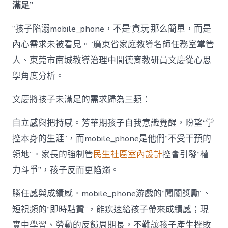
滿足”
“孩子陷溺mobile_phone，不是‘貪玩’那么簡單，而是
內心需求未被看見。”廣東省家庭教導名師任務室掌管
人、東莞市南城教導治理中間德育教研員文慶從心思
學角度分析。
文慶將孩子未滿足的需求歸為三類：
自立感與把持感。芳華期孩子自我意識覺醒，盼望“掌
控本身的生涯”，而mobile_phone是他們“不受干預的
領地”。家長的強制管
民生社區室內設計
控會引發“權
力斗爭”，孩子反而更陷溺。
勝任感與成績感。mobile_phone游戲的“闖關獎勵”、
短視頻的“即時點贊”，能疾速給孩子帶來成績感；現
實中學習、勞動的反饋周期長，不難讓孩子產生挫敗