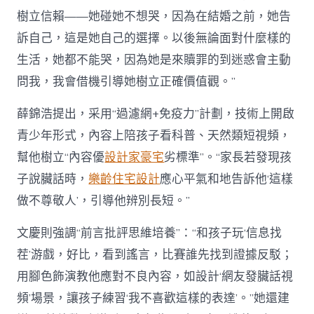
樹立信賴——她碰她不想哭，因為在結婚之前，她告
訴自己，這是她自己的選擇。以後無論面對什麼樣的
生活，她都不能哭，因為她是來贖罪的到迷惑會主動
問我，我會借機引導她樹立正確價值觀。”
薛錦浩提出，采用“過濾網+免疫力”計劃，技術上開啟
青少年形式，內容上陪孩子看科普、天然類短視頻，
幫他樹立“內容優
設計家豪宅
劣標準”。“家長若發現孩
子說臟話時，
樂齡住宅設計
應心平氣和地告訴他‘這樣
做不尊敬人’，引導他辨別長短。”
文慶則強調“前言批評思維培養”：“和孩子玩‘信息找
茬’游戲，好比，看到謠言，比賽誰先找到證據反駁；
用腳色飾演教他應對不良內容，如設計‘網友發臟話視
頻’場景，讓孩子練習‘我不喜歡這樣的表達’。”她還建