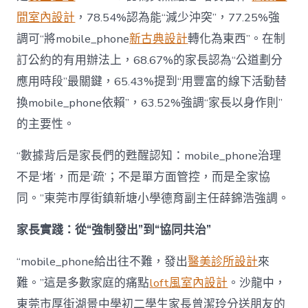
間室內設計
，78.54%認為能“減少沖突”，77.25%強
調可“將mobile_phone
新古典設計
轉化為東西”。在制
訂公約的有用辦法上，68.67%的家長認為“公道劃分
應用時段”最關鍵，65.43%提到“用豐富的線下活動替
換mobile_phone依賴”，63.52%強調“家長以身作則”
的主要性。
“數據背后是家長們的甦醒認知：mobile_phone治理
不是‘堵’，而是‘疏’；不是單方面管控，而是全家協
同。”東莞市厚街鎮新塘小學德育副主任薛錦浩強調。
家長實踐：從“強制發出”到“協同共治”
“mobile_phone給出往不難，發出
醫美診所設計
來
難。”這是多數家庭的痛點
loft風室內設計
。沙龍中，
東莞市厚街湖景中學初二學生家長曾潔玲分送朋友的