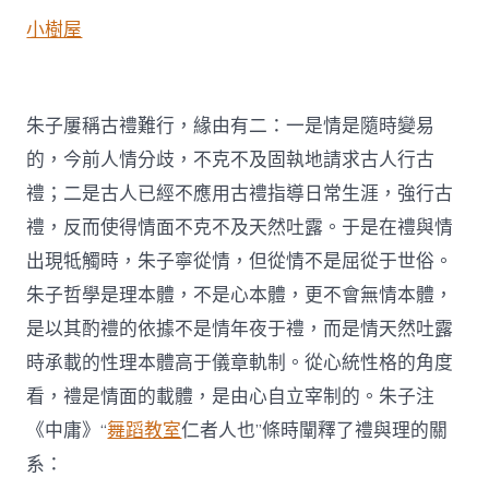
小樹屋
朱子屢稱古禮難行，緣由有二：一是情是隨時變易
的，今前人情分歧，不克不及固執地請求古人行古
禮；二是古人已經不應用古禮指導日常生涯，強行古
禮，反而使得情面不克不及天然吐露。于是在禮與情
出現牴觸時，朱子寧從情，但從情不是屈從于世俗。
朱子哲學是理本體，不是心本體，更不會無情本體，
是以其酌禮的依據不是情年夜于禮，而是情天然吐露
時承載的性理本體高于儀章軌制。從心統性格的角度
看，禮是情面的載體，是由心自立宰制的。朱子注
《中庸》“
舞蹈教室
仁者人也”條時闡釋了禮與理的關
系：