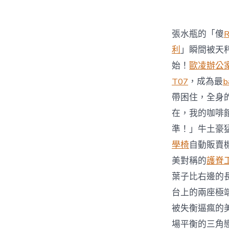
張水瓶的「傻
利
」瞬間被天
始！
歐凌辦公
T07
，成為最
b
帶困住，全身
在，我的咖啡
準！」牛土豪
學椅
自動販賣
美對稱的
護脊
葉子比右邊的
台上的兩座極
被失衡逼瘋的
場平衡的三角