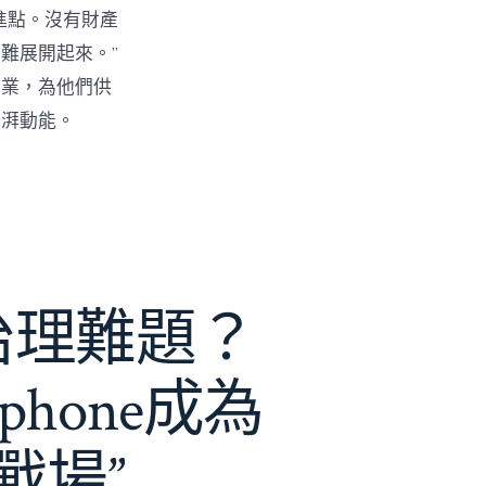
進點。沒有財產
難展開起來。”
創業，為他們供
彭湃動能。
e治理難題？
phone成為
戰場”