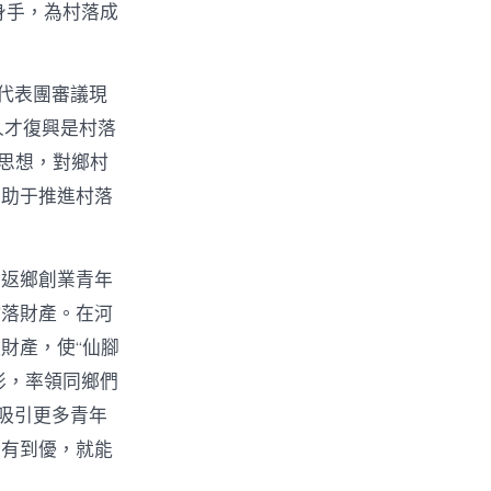
身手，為村落成
代表團審議現
人才復興是村落
t思想，對鄉村
有助于推進村落
。返鄉創業青年
村落財產。在河
財產，使“仙腳
俠影，率領同鄉們
吸引更多青年
從有到優，就能