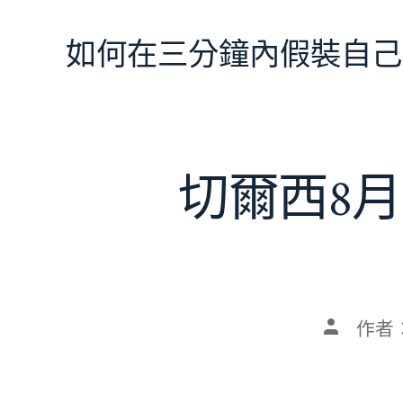
跳
至
如何在三分鐘內假裝自己
主
要
內
容
切爾西8月
文
作者
章
作
者