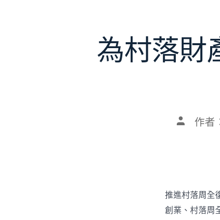
為村落財
文
作者
章
作
者
推進村落周全
創業、村落周全