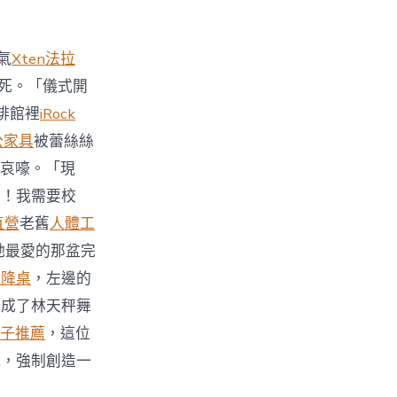
氣
Xten法拉
死。「儀式開
啡館裡
iRock
公家具
被蕾絲絲
哀嚎。「現
力！我需要校
直營
老舊
人體工
她最愛的那盆完
升降桌
，左邊的
變成了林天秤舞
子推薦
，這位
式，強制創造一