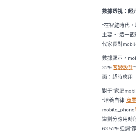
數據透視：超九
“在智能時代，培
主要。”這一觀
代家長對mobi
數據顯示，mo
32%
客變設計
面：超時應用
對于“家庭mob
“培養自律”
商
mobile_phone
道劃分應用時段”
63.52%強調