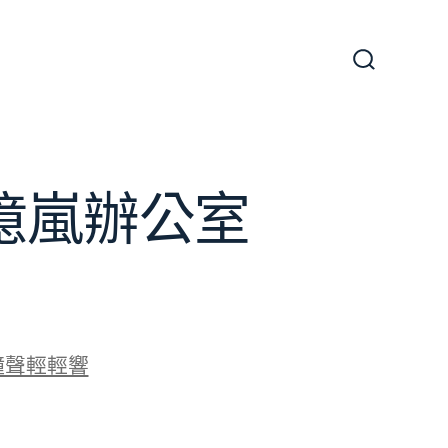
搜
尋
切
換
開
關
J億嵐辦公室
鐘聲輕輕響