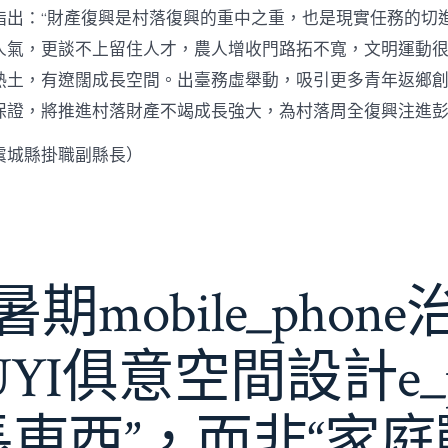
指出：“財產復興是村落復興的重中之重，也是現實任務的切
人氣，更談不上留住人才，農人增收門路拓不寬，文明運動很
熱土，有遼闊成長空間。出臺務虛舉動，吸引更多青年返鄉
保證，將推進村落財產不竭成長強大，為村落周全復興注進
虞城縣掛職副縣長）
期mobile_phon
JIUYI俱意空間設計e_
長東西”，而非“家庭