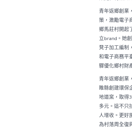
青年返鄉創業，
策，激勵電子
鄉馬莊村開起
立brand。
凳子加工編制
和電子商務平
驟優化鄉村財
青年返鄉創業
睢縣創建環保
地道窯，取得3
多元。這不只
人增收。更好
為村落周全復