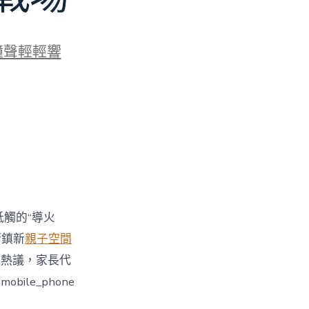
鐘聲輕輕響
牴觸的“導火
街鎮新
親子空間
引發熱議，家長代
le_phone