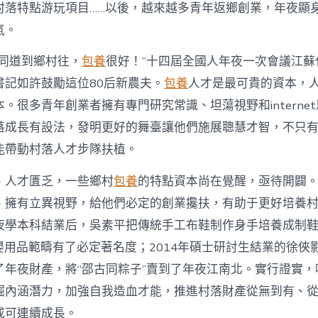
注
村落特點游玩項目……以後，越來越多青年返鄉創業，年夜顯
進
人
氣。
才
死
的同道到鄉村往，
包養
很好！”十四屆全國人年夜一次會議江蘇
水
書記如許鼓勵這位80后新農夫。
包養
人才是最可貴的資本，
甜
心
。很多青年創業者擁有專門研究常識、坦蕩視野和interne
寶
落成長有設法，發明更好的舞臺讓他們施展聰慧才智，不只
物
查
能帶動村落人才步隊扶植。
包
養
、人才匱乏，一些鄉村
包養
的特點資本尚在覺醒，亟待開闢
網
_
、擁有立異視野，給他們必定的創業攙扶，有助于更好培養
中
夜學本科結業后，吳素平把傳統手工布鞋制作身手培養成制鞋
國
網〉
在母嬰用品範疇有了必定著名度；2014年碩士研討生結業的徐
中
了年夜財產，將“邵古同粽子”賣到了年夜江南北。實行證實，
掘內涵潛力，加強自我造血才能，推進村落財產從無到有、
成可連續成長。