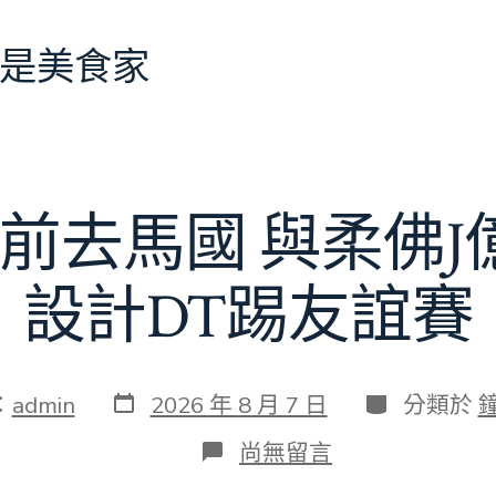
是美食家
前去馬國 與柔佛
設計DT踢友誼賽
發
分
：
admin
2026 年 8 月 7 日
分類於
表
類
日
在
尚無留言
期
〈切
爾