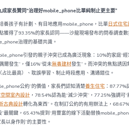
間
設
成家長贊同“治理好mobile_phone比單純制止更主要”
計
e_phone
養孩子有計劃、有目地應用mobile_phone，比單
日式住宅
成
為
點獲得了93.35%的家長認同——沙龍現場發布的問卷調查
“成
le_phone治理的基礎共識。
長
東
西”，
bile_phone引發的親子沖突已成為廣泛現象：10%的家庭“
而
“偶爾發生”，僅16%“從未
無毒建材
發生”。而沖突的焦點誘因
非
“家
（占比最高）、耽誤學習、制止時段應用、溝通錯位。
庭
戰
ile_phone公約”的價值，家長們認知清楚
養生住宅
：87.77
場”〉
中
業空間室內設計
，78.54%認為能“減少沖突”，77.25%強調可“
新古典設計
轉化為東西”。在制訂公約的有用辦法上，68.67
最關鍵，65.43%提到“用豐富的線下活動替換mobile_phon
“家長以身作則”的主要性。