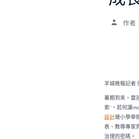
文
作者
章
作
者
羊城晚報記者 
暑期到來，當孩
索”。若何讓mo
設計
塘小學舉辦
表、教導專家齊
治理的密碼。