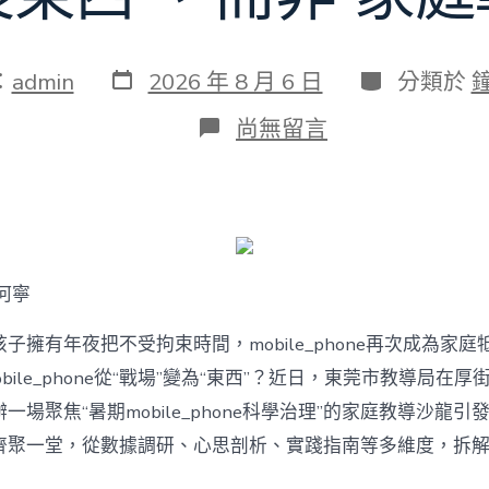
發
分
：
admin
2026 年 8 月 6 日
分類於
表
類
日
在
尚無留言
期
〈若
何
破
解
暑
期
mobile_phone
何寧
治
理
難
子擁有年夜把不受拘束時間，mobile_phone再次成為家庭
題？
bile_phone從“戰場”變為“東西”？近日，東莞市教導局在厚
讓
mobilJIUYI
一場聚焦“暑期mobile_phone科學治理”的家庭教導沙龍
俱
聚一堂，從數據調研、心思剖析、實踐指南等多維度，拆解mobi
意
空