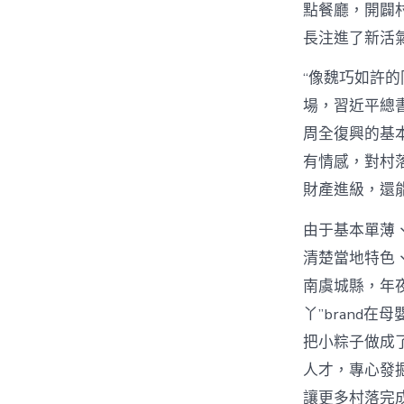
點餐廳，開闢
長注進了新活
“像魏巧如許
場，習近平總
周全復興的基本
有情感，對村
財產進級，還
由于基本單薄
清楚當地特色
南虞城縣，年
丫”brand
把小粽子做成
人才，專心發
讓更多村落完