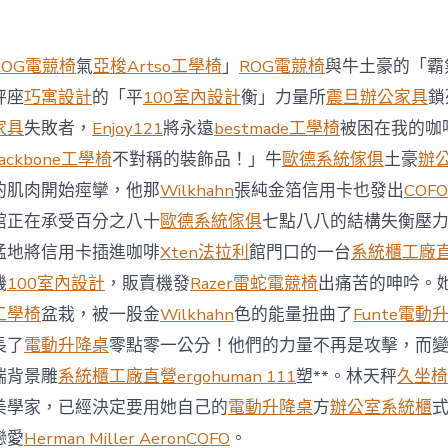
西
8
月
ROG電競椅
氣
亞梭Artso工學椅
」
ROG電競椅
與牛土豪的「霸
前
去
秤座
巧寓設計
的「平
100室內設計
衡」力量所
震旦辦公家具
鎖
馬
家具
失敗者，
Enjoy121
將永遠
bestmade工學椅
被困在我的咖
國
與
ackbone工學椅
不對稱的裝飾品！」牛
歐德系統傢俱
土豪
辦
柔
的肌肉開始痙攣，他那
Wilkhahn
張純金箔信用卡也發出
COFO
佛
J
館正在承受百分之八十
歐德系統傢俱
七點八八的結構失衡壓
億
猛地將信用卡插進咖啡
Xten法拉利
館門口的一台
系統櫃工廠
嵐
辦
機
100室內設計
，販賣機發
Razer雷蛇電競椅
出痛苦的呻吟。
公
工學椅
盆栽，被一股金
Wilkhahn
色的能量扭曲了
Funte電動
室
設
長了
電動升降桌
零點零一公分！他們的力量不再是攻擊，而
計
端背景雕
系統櫃工廠直營
ergohuman 111
塑**。林天秤
久坐椅
DT
踢
美學家，已經決定要用她自己的
電動升降桌
方
辦公室系統櫃
友
誼
戀愛
Herman Miller Aeron
COFO
。