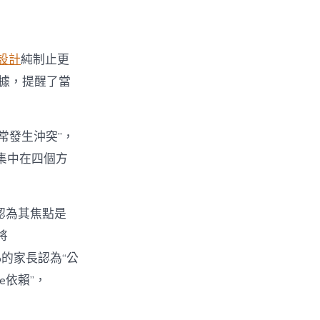
設計
純制止更
數據，提醒了當
經常發生沖突”，
集中在四個方
%認為其焦點是
將
%的家長認為“公
e依賴”，