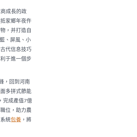
電商成長的政
回抵家鄉年夜仵
產物，并打造自
吊籃、屏風、小
好古代信息技巧
有利于進一個步
鋒，回到河南
舉
面多拼式節能
，完成產值7億
業職位，助力農
持系統
包養
，將