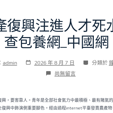
賽〉
中
產復興注進人才死
查包養網_中國網
發
分
：
admin
2026 年 8 月 7 日
分類於
表
類
日
在
尚無留言
期
〈為
村
落
財
產
復興，要害靠人。青年是全部社會氣力中最積極、最有賭氣
復
興
復興中飾演側重要腳色。經由過程internet平臺發賣農產