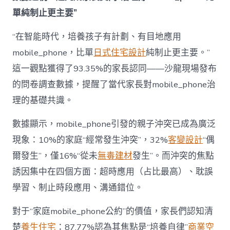
為
單純制止更主要”
“成
長
東
“在智能時代，培養孩子有計劃、有目地應用
西”，
mobile_phone，比單
日式住宅設計
純制止更主要。”
而
非
這一觀點獲得了93.35%的家長認同——沙龍現場發布
“家
的問卷調查數據，提醒了當代家長對mobile_phone治
庭
戰
理的基礎共識。
場”〉
中
數據顯示，mobile_phone引發的親子沖突已成為廣泛
現象：10%的家庭“經常發生沖突”，32%
客變設計
“偶
爾發生”，僅16%“從未
無毒建材
發生”。而沖突的焦點
誘因集中在四個方面：超時應用（占比最高）、耽誤
學習、制止時段應用、溝通錯位。
對于“家庭mobile_phone公約”的價值，家長們認知清
楚
養生住宅
：87.77%認為其焦點是“培養自律”
商業空