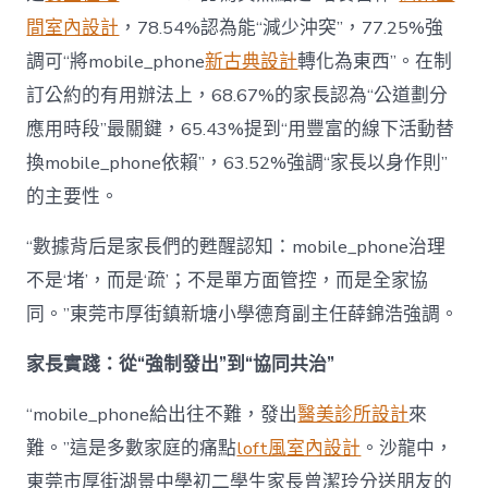
間室內設計
，78.54%認為能“減少沖突”，77.25%強
調可“將mobile_phone
新古典設計
轉化為東西”。在制
訂公約的有用辦法上，68.67%的家長認為“公道劃分
應用時段”最關鍵，65.43%提到“用豐富的線下活動替
換mobile_phone依賴”，63.52%強調“家長以身作則”
的主要性。
“數據背后是家長們的甦醒認知：mobile_phone治理
不是‘堵’，而是‘疏’；不是單方面管控，而是全家協
同。”東莞市厚街鎮新塘小學德育副主任薛錦浩強調。
家長實踐：從“強制發出”到“協同共治”
“mobile_phone給出往不難，發出
醫美診所設計
來
難。”這是多數家庭的痛點
loft風室內設計
。沙龍中，
東莞市厚街湖景中學初二學生家長曾潔玲分送朋友的