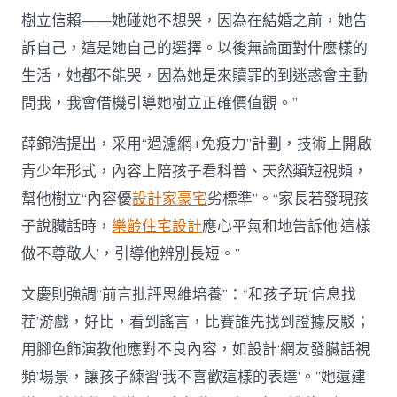
樹立信賴——她碰她不想哭，因為在結婚之前，她告
訴自己，這是她自己的選擇。以後無論面對什麼樣的
生活，她都不能哭，因為她是來贖罪的到迷惑會主動
問我，我會借機引導她樹立正確價值觀。”
薛錦浩提出，采用“過濾網+免疫力”計劃，技術上開啟
青少年形式，內容上陪孩子看科普、天然類短視頻，
幫他樹立“內容優
設計家豪宅
劣標準”。“家長若發現孩
子說臟話時，
樂齡住宅設計
應心平氣和地告訴他‘這樣
做不尊敬人’，引導他辨別長短。”
文慶則強調“前言批評思維培養”：“和孩子玩‘信息找
茬’游戲，好比，看到謠言，比賽誰先找到證據反駁；
用腳色飾演教他應對不良內容，如設計‘網友發臟話視
頻’場景，讓孩子練習‘我不喜歡這樣的表達’。”她還建