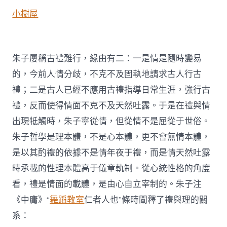
小樹屋
朱子屢稱古禮難行，緣由有二：一是情是隨時變易
的，今前人情分歧，不克不及固執地請求古人行古
禮；二是古人已經不應用古禮指導日常生涯，強行古
禮，反而使得情面不克不及天然吐露。于是在禮與情
出現牴觸時，朱子寧從情，但從情不是屈從于世俗。
朱子哲學是理本體，不是心本體，更不會無情本體，
是以其酌禮的依據不是情年夜于禮，而是情天然吐露
時承載的性理本體高于儀章軌制。從心統性格的角度
看，禮是情面的載體，是由心自立宰制的。朱子注
《中庸》“
舞蹈教室
仁者人也”條時闡釋了禮與理的關
系：