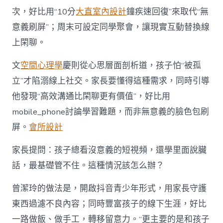
次，好比用“10分
大直室內設計
鐘疾速回復”來取代“無
意義刷屏”；周末可設定同學聚會，讓現實互動替換線
上閑聊。
文
空間心理學
慶則從心思層面剖析道，孩子怕“被孤
立”才陷溺線上社交。家長要懂得這種需求，同時引導
他發現“高效溝通比閑聊更有價值”，好比用
mobile_phone討論學習難題，而非無意義的臉色包刷
屏。
會所設計
家長提問：孩子總看沒意義的短視頻，還學里面說臟
話，最基礎管不住。這種情況該怎么辦？
曾潔玲的做法是，開啟抖音青少年形式，用家長守護
東西過濾不良內容；同時豐富孩子的線下生涯，好比
一路做飯、做手工，轉移留意力。“更主要的是和孩子