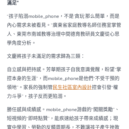
滿足”
“孩子陷溺mobile_phone，不是‘貪玩’那么簡單，而是
內心需求未被看見。”廣東省家庭教導名師任務室掌管
人、東莞市南城教導治理中間德育教研員文慶從心思
學角度分析。
文慶將孩子未滿足的需求歸為三類：
自立感與把持感。芳華期孩子自我意識覺醒，盼望“掌
控本身的生涯”，而mobile_phone是他們“不受干預的
領地”。家長的強制管
民生社區室內設計
控會引發“權
力斗爭”，孩子反而更陷溺。
勝任感與成績感。mobile_phone游戲的“闖關獎勵”、
短視頻的“即時點贊”，能疾速給孩子帶來成績感；現
實中學習、勞動的反饋周期長，不難讓孩子產生挫敗