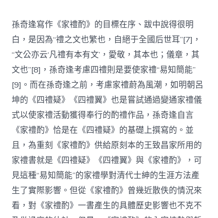
孫奇逢寫作《家禮酌》的目標在序、跋中說得很明
白，是因為“禮之文也繁也，自絕于全國后世耳”[7]，
“文公亦云‘凡禮有本有文’，愛敬，其本也；儀章，其
文也”[8]，孫奇逢考慮四禮則是要使家禮“易知簡能”
[9]。而在孫奇逢之前，考慮家禮蔚為風潮，如明朝呂
坤的《四禮疑》《四禮翼》也是嘗試通過變通家禮儀
式以使家禮活動獲得奉行的酌禮作品，孫奇逢自言
《家禮酌》恰是在《四禮疑》的基礎上撰寫的。並
且，為重刻《家禮酌》供給原刻本的王致昌家所用的
家禮書就是《四禮疑》《四禮翼》與《家禮酌》，可
見這種“易知簡能”的家禮學對清代士紳的生涯方法產
生了實際影響。但從《家禮酌》曾幾近散佚的情況來
看，對《家禮酌》一書產生的具體歷史影響也不克不