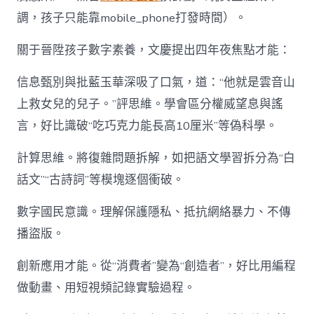
調，孩子只能靠mobile_phone打發時間）。
關于晉陞孩子數字素養，文慶提出四年夜焦點才能：
信息甄別與批藍玉華深吸了口氣，道：“他就是雲音山
上救女兒的兒子。”評思維。學會區分權威望息與謠
言，好比識破“吃巧克力能長高10厘米”等偽科學。
計算思維。將復雜問題拆解，如把語文學習拆分為“白
話文”“古詩詞”等模塊逐個衝破。
數字國民意識。理解保護隱私、抵抗網絡暴力、不傳
播盜版。
創新應用才能。從“消費者”變為“創造者”，好比用編程
做動畫、用短視頻記錄實驗過程。