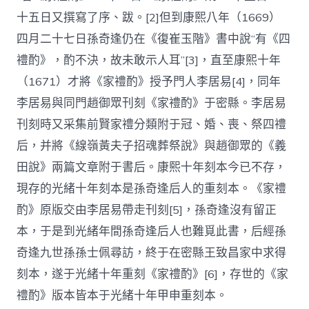
十五日又撰寫了序、跋。[2]但到康熙八年（1669）
四月二十七日孫奇逢仍在《復崔玉階》書中說“有《四
禮酌》，酌不決，故未敢示人耳”[3]，直至康熙十年
（1671）才將《家禮酌》授予門人李居易[4]，同年
李居易與同門趙御眾刊刻《家禮酌》于密縣。李居易
刊刻時又采集前賢家禮分類附于冠、婚、喪、祭四禮
后，并將《線嶺黃夫子招魂葬祭說》與趙御眾的《義
田說》兩篇文章附于書后。康熙十年刻本今已不存，
現存的光緒十年刻本是孫奇逢后人的重刻本。《家禮
酌》原版交由李居易帶走刊刻[5]，孫奇逢沒有留正
本，于是到光緒年間孫奇逢后人也難覓此書，后經孫
奇逢九世孫孫士佩尋訪，終于在密縣王致昌家中求得
刻本，遂于光緒十年重刻《家禮酌》[6]，存世的《家
禮酌》版本皆本于光緒十年甲申重刻本。