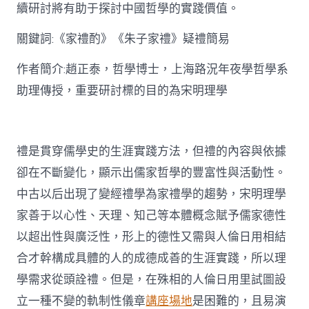
思
續研討將有助于探討中國哲學的實踐價值。
惟
研
關鍵詞:《家禮酌》《朱子家禮》疑禮簡易
討〉
中
作者簡介:趙正泰，哲學博士，上海路況年夜學哲學系
助理傳授，重要研討標的目的為宋明理學
禮是貫穿儒學史的生涯實踐方法，但禮的內容與依據
卻在不斷變化，顯示出儒家哲學的豐富性與活動性。
中古以后出現了變經禮學為家禮學的趨勢，宋明理學
家善于以心性、天理、知己等本體概念賦予儒家德性
以超出性與廣泛性，形上的德性又需與人倫日用相結
合才幹構成具體的人的成德成善的生涯實踐，所以理
學需求從頭詮禮。但是，在殊相的人倫日用里試圖設
立一種不變的軌制性儀章
講座場地
是困難的，且易演