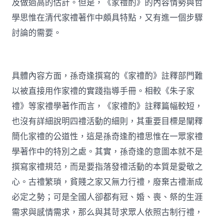
及做過高的估計。但是，《家禮酌》的內容情勢與哲
學思惟在清代家禮著作中頗具特點，又有進一個步驟
討論的需要。
具體內容方面，孫奇逢撰寫的《家禮酌》註釋部門難
以被直接用作家禮的實踐指導手冊。相較《朱子家
禮》等家禮學著作而言，《家禮酌》註釋篇幅較短，
也沒有詳細說明四禮活動的細則，其重要目標是闡釋
簡化家禮的公道性，這是孫奇逢酌禮思惟在一眾家禮
學著作中的特別之處。其實，孫奇逢的意圖本就不是
撰寫家禮規范，而是要指落發禮活動的本質是愛敬之
心。古禮繁瑣，貧賤之家又無力行禮，廢棄古禮漸成
必定之勢；可是全國人卻都有冠、婚、喪、祭的生涯
需求與感情需求，那么與其苛求眾人依照古制行禮，