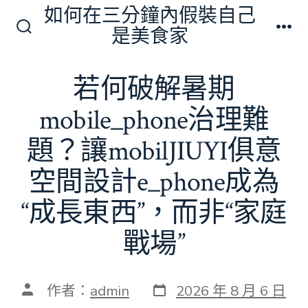
跳
如何在三分鐘內假裝自己
至
是美食家
搜
選
主
尋
單
切
要
若何破解暑期
換
內
開
關
mobile_phone治理難
容
題？讓mobilJIUYI俱意
空間設計e_phone成為
“成長東西”，而非“家庭
戰場”
發
文
作者：
admin
2026 年 8 月 6 日
表
章