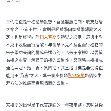
也。[13]
三代之禮是一種禮學設想，宮廬器服之制、收支起居
之節之“不宜于世”，實則是經禮學向家禮學轉變之必
定，也是經學向理
個人空間
學轉變之必定，這與小學
不克不及復而行居敬、年夜學不克不及復而行格物的
朱子學功夫論的構成是類似的。《朱子家禮》以愛敬
為禮之本實，解釋了酌禮的公道性，又刪略古禮撰成
通禮與冠、婚、喪、祭四禮，其直接目標是要使得禮
能用于“貧窶”之人，進一個步驟通
聚會場地
過儒家生
涯方法的推廣而實現情面的公道。
家禮學的出現是宋代實踐論的一年夜事務，意味著從