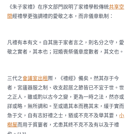
《朱子家禮》在序文部門說明了家禮學較傳統
共享空
間
經禮學更強調禮的愛敬之本，而非儀章軌制：
凡禮有本有文。自其施于家者言之，則名分之守，愛
敬之實者，其本也；冠婚喪祭儀章度數者，其文也。
三代之
會議室出租
際，《禮經》備矣。然其存于今
者，宮廬器服之制、收支起居之節皆已不宜于世。世
之正人，雖或酌以古今之變，更為一時之法，然亦或
詳或略，無所調和。至或遺其本而務其末，緩于實而
急于文，自有志好禮之士，猶或不克不及舉其要，
小
樹屋
而用于貧窶者，尤患其終不克不及有以及于禮