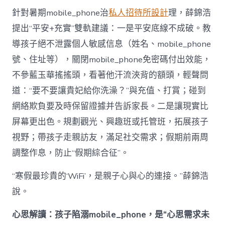
針對暑期mobile_phone治
私人招待所設計
理，薛錦浩
提出“平安+充實”雙軌建議：一是平安底線不成破。教
導孩子絕不泄露個人敏感信息（姓名、mobile_phone
號、住址等），關閉mobile_phone免密碼付出效能，
不參藍玉華搖搖頭，看著他汗流浹背的額頭，輕聲問
道：“要不要讓貴妃給你洗澡？”與充值、打賞；碰到
網絡欺負要及時保留證據并告訴家長。二是讓現實比
屏幕更出色。規劃觀光、興趣班或托管班，拓展孩子
視野；帶孩子走親訪友，滿足社交需求；假期前兩周
調整作息，防止“假期綜合征”。
“寒假最珍貴的‘WiFi’，是親子心與心的連接。”薛錦浩
說。
心思解讀：孩子陷溺mobile_phone，是“心思需求未