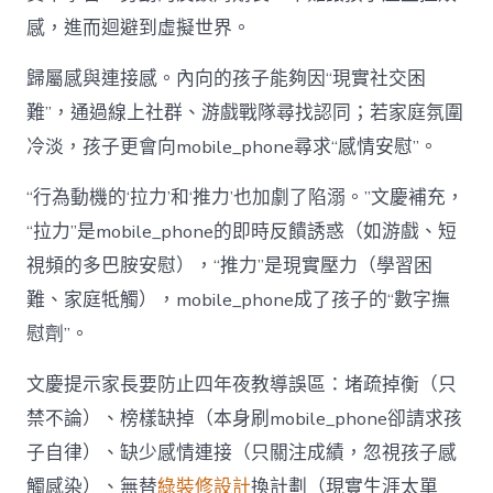
感，進而迴避到虛擬世界。
歸屬感與連接感。內向的孩子能夠因“現實社交困
難”，通過線上社群、游戲戰隊尋找認同；若家庭氛圍
冷淡，孩子更會向mobile_phone尋求“感情安慰”。
“行為動機的‘拉力’和‘推力’也加劇了陷溺。”文慶補充，
“拉力”是mobile_phone的即時反饋誘惑（如游戲、短
視頻的多巴胺安慰），“推力”是現實壓力（學習困
難、家庭牴觸），mobile_phone成了孩子的“數字撫
慰劑”。
文慶提示家長要防止四年夜教導誤區：堵疏掉衡（只
禁不論）、榜樣缺掉（本身刷mobile_phone卻請求孩
子自律）、缺少感情連接（只關注成績，忽視孩子感
觸感染）、無替
綠裝修設計
換計劃（現實生涯太單