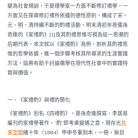
變為社會規訓，于是理學家一方面不斷修訂禮學，一
方面又在探尋修訂禮所依據的德性原則，構成了宋、
元、明、清持續不斷的酌禮活動。明末清初年夜儒孫
奇逢的《家禮酌》[1]及其酌禮思惟可視為這一思潮的
后期代表，本文就以《家禮酌》為例，剖析其酌禮思
惟的哲學依據，進一個步驟考核其所尋求的生涯實踐
方法，這將有助于討論儒學在現代性社會中的實踐特
質與價值。
一、《家禮酌》與禮的簡化
《家禮酌》別名《四禮酌》，是孫奇逢撰寫、李居易
編刊的家禮學著作，“酌”即考慮變通之意。現存光
共
享空間
緒十年（1884）甲申冬重刻本，一冊，無目