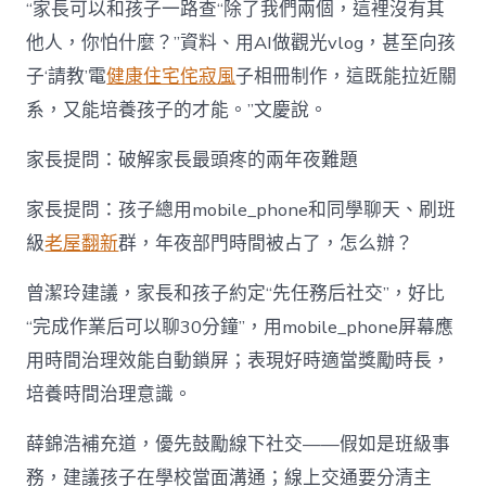
“家長可以和孩子一路查“除了我們兩個，這裡沒有其
他人，你怕什麼？”資料、用AI做觀光vlog，甚至向孩
子‘請教’電
健康住宅
侘寂風
子相冊制作，這既能拉近關
系，又能培養孩子的才能。”文慶說。
家長提問：破解家長最頭疼的兩年夜難題
家長提問：孩子總用mobile_phone和同學聊天、刷班
級
老屋翻新
群，年夜部門時間被占了，怎么辦？
曾潔玲建議，家長和孩子約定“先任務后社交”，好比
“完成作業后可以聊30分鐘”，用mobile_phone屏幕應
用時間治理效能自動鎖屏；表現好時適當獎勵時長，
培養時間治理意識。
薛錦浩補充道，優先鼓勵線下社交——假如是班級事
務，建議孩子在學校當面溝通；線上交通要分清主