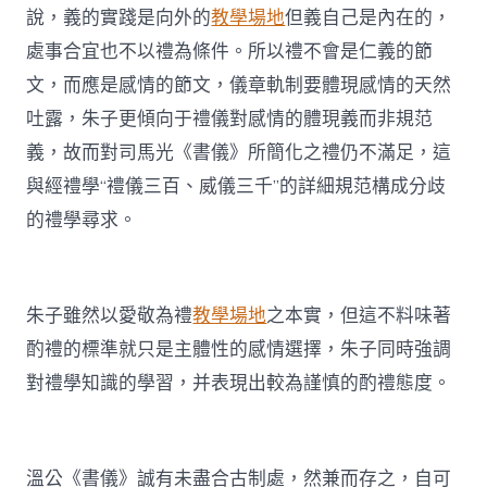
說，義的實踐是向外的
教學場地
但義自己是內在的，
處事合宜也不以禮為條件。所以禮不會是仁義的節
文，而應是感情的節文，儀章軌制要體現感情的天然
吐露，朱子更傾向于禮儀對感情的體現義而非規范
義，故而對司馬光《書儀》所簡化之禮仍不滿足，這
與經禮學“禮儀三百、威儀三千”的詳細規范構成分歧
的禮學尋求。
朱子雖然以愛敬為禮
教學場地
之本實，但這不料味著
酌禮的標準就只是主體性的感情選擇，朱子同時強調
對禮學知識的學習，并表現出較為謹慎的酌禮態度。
溫公《書儀》誠有未盡合古制處，然兼而存之，自可