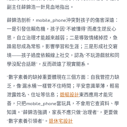
副主任薛錦浩一針見血地指出。
薛錦浩剖析，mobile_phone沖突對孩子的傷害深遠：
一是引發信賴危機，孩子因“不被懂得”而產生逆反心
思，自立治理才能越來越弱；二是導致情緒掉控，急
躁易怒成為常態，影響學習和生涯；三是形成社交窘
境——孩子過度依賴線上社交，認為“不玩游戲就和同
學沒配合話題”，反而疏遠了現實關系。
“數字素養的缺掉重要體現在三個方面：自我管控力缺
乏，像‘漏水桶’一樣管不住時間；平安意識單薄，輕易
泄露姓名、住址等信息；
遊艇設計
東西應用才能完
善，只把mobile_phone當玩具，不會用它查資料、學
知識。”薛錦浩強調，家長不應只做“治理者”，更要做
“數字素養引領者”。
退休宅設計