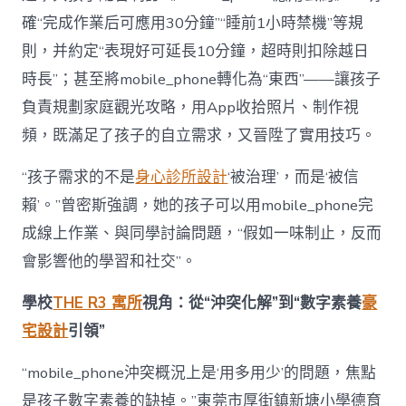
確“完成作業后可應用30分鐘”“睡前1小時禁機”等規
則，并約定“表現好可延長10分鐘，超時則扣除越日
時長”；甚至將mobile_phone轉化為“東西”——讓孩子
負責規劃家庭觀光攻略，用App收拾照片、制作視
頻，既滿足了孩子的自立需求，又晉陞了實用技巧。
“孩子需求的不是
身心診所設計
‘被治理’，而是‘被信
賴’。”曾密斯強調，她的孩子可以用mobile_phone完
成線上作業、與同學討論問題，“假如一味制止，反而
會影響他的學習和社交”。
學校
THE R3 寓所
視角：從“沖突化解”到“數字素養
豪
宅設計
引領”
“mobile_phone沖突概況上是‘用多用少’的問題，焦點
是孩子數字素養的缺掉。”東莞市厚街鎮新塘小學德育