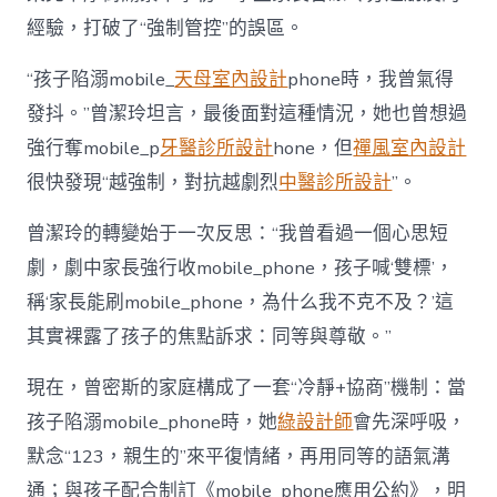
經驗，打破了“強制管控”的誤區。
“孩子陷溺mobile_
天母室內設計
phone時，我曾氣得
發抖。”曾潔玲坦言，最後面對這種情況，她也曾想過
強行奪mobile_p
牙醫診所設計
hone，但
禪風室內設計
很快發現“越強制，對抗越劇烈
中醫診所設計
”。
曾潔玲的轉變始于一次反思：“我曾看過一個心思短
劇，劇中家長強行收mobile_phone，孩子喊‘雙標’，
稱‘家長能刷mobile_phone，為什么我不克不及？’這
其實裸露了孩子的焦點訴求：同等與尊敬。”
現在，曾密斯的家庭構成了一套“冷靜+協商”機制：當
孩子陷溺mobile_phone時，她
綠設計師
會先深呼吸，
默念“123，親生的”來平復情緒，再用同等的語氣溝
通；與孩子配合制訂《mobile_phone應用公約》，明