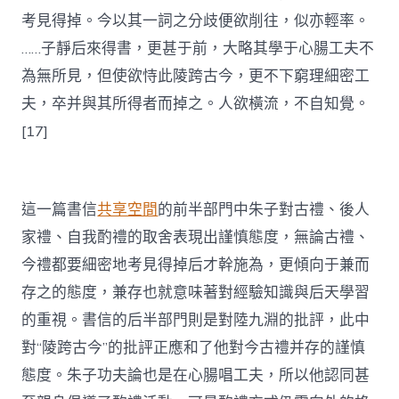
考見得掉。今以其一詞之分歧便欲削往，似亦輕率。
……子靜后來得書，更甚于前，大略其學于心腸工夫不
為無所見，但使欲恃此陵跨古今，更不下窮理細密工
夫，卒并與其所得者而掉之。人欲橫流，不自知覺。
[17]
這一篇書信
共享空間
的前半部門中朱子對古禮、後人
家禮、自我酌禮的取舍表現出謹慎態度，無論古禮、
今禮都要細密地考見得掉后才幹施為，更傾向于兼而
存之的態度，兼存也就意味著對經驗知識與后天學習
的重視。書信的后半部門則是對陸九淵的批評，此中
對“陵跨古今”的批評正應和了他對今古禮并存的謹慎
態度。朱子功夫論也是在心腸唱工夫，所以他認同甚