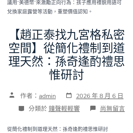
議用“美德幣”來激勵正向行為：孩子應用禮貌用語可
兌換家庭露營等活動，重塑價值認知。
【趙正泰找九宮格私密
空間】從簡化禮制到道
理天然：孫奇逢酌禮思
惟研討
發
文
作者：
admin
2026 年 8 月 6 日
表
章
日
作
分
在
分類於
鐘聲輕輕響
尚無留言
期
者
類
〈【趙
正
泰
從簡化禮制到道理天然：孫奇逢酌禮思惟研討
找