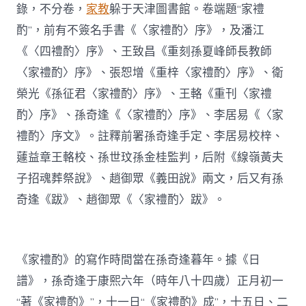
錄，不分卷，
家教
躲于天津圖書館。卷端題“家禮
酌”，前有不簽名手書《〈家禮酌〉序》，及潘江
《〈四禮酌〉序》、王致昌《重刻孫夏峰師長教師
〈家禮酌〉序》、張恕增《重梓〈家禮酌〉序》、衛
榮光《孫征君〈家禮酌〉序》、王輅《重刊〈家禮
酌〉序》、孫奇逢《〈家禮酌〉序》、李居易《〈家
禮酌〉序文》。註釋前署孫奇逢手定、李居易校梓、
蘧益章王輅校、孫世玟孫金桂監判，后附《線嶺黃夫
子招魂葬祭說》、趙御眾《義田說》兩文，后又有孫
奇逢《跋》、趙御眾《〈家禮酌〉跋》。
《家禮酌》的寫作時間當在孫奇逢暮年。據《日
譜》，孫奇逢于康熙六年（時年八十四歲）正月初一
“著《家禮酌》”，十一日“《家禮酌》成”，十五日、二