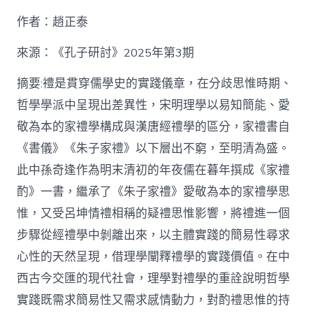
九
作者：趙正泰
宮
格
私
來源：《孔子研討》2025年第3期
密
空
摘要:禮是貫穿儒學史的實踐儀章，在分歧思惟時期、
間】
哲學學派中呈現出差異性，宋明理學以易知簡能、愛
從
簡
敬為本的家禮學構成與漢唐經禮學的區分，家禮書自
化
《書儀》《朱子家禮》以下層出不窮，至明清為盛。
禮
制
此中孫奇逢作為明末清初的年夜儒在暮年撰成《家禮
到
道
酌》一書，繼承了《朱子家禮》愛敬為本的家禮學思
理
惟，又受呂坤情禮相稱的疑禮思惟影響，將禮進一個
天
然：
步驟從經禮學中剝離出來，以主體實踐的簡易性尋求
孫
心性的天然呈現，借理學闡釋禮學的實踐價值。在中
奇
逢
西古今交匯的現代社會，理學對禮學的重詮說明哲學
酌
實踐既需求簡易性又需求感情動力，對酌禮思惟的持
禮