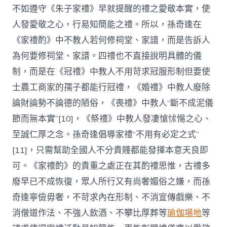
不如遵守《朱子家禮》早就提醒的禮之愛敬本實，使
人發愛敬之心，行易知簡能之禮。所以，孫奇逢在
《家禮酌》中不教人若何修祠堂、家譜，而是告訴人
為何要修祠堂、家譜。四禮也不直接說明具體的儀
制，而是在《冠禮》中教人不用苛求冠服形制但要使
士農工商家的孺子都能行冠禮，《婚禮》中教人廢除
論財論勢不論德的陋俗，《喪禮》中教人“斷不成泥儀
節而無本實”[10]，《祭禮》中教人發凄愴怵惕之心、
至誠仁厚之念。孫奇逢倡導家禮“不用有必定之式”
[11]，只需幫助全國人不分貴賤都能發揮本意天良即
可。《家禮酌》的貴重之處正在其酌禮思惟，古禮多
廢早已不成恢復，眾人所行又有尚奢媚俗之嫌，而孫
奇逢寧儉毋奢，不苛求內在形制、不消宣傳戲樂、不
消僧道作法、不強人飲酒、不攀比厚葬等
瑜伽場地
等