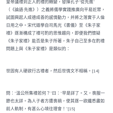
皇帝議禮到正人酌禮的轉變，發揮孔子“從先進”
（《論語·先進》）之義將儒學實踐推廣向平易近眾，
試圖興起人成德成善的感情動力，并將之落實于人倫
日用之中。宋代道學自司馬光《書儀》至《朱子家
禮》逐漸構成了禮可酌的思惟趨向，即便我們懷疑
《朱子家禮》能否是朱子所著，朱子自己至多在酌禮
問題上與《朱子家禮》是類似的：
世固有人硬欲行古禮者，然后世情文不相稱。[14]
問：“溫公所集禮若何？”曰：“早是詳了。又，喪服一
節也太詳。為人子者方遭喪禍，使其逐一欲纖悉盡如
前人軌制，有甚么心境往理會！”[15]