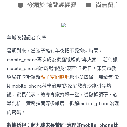
日
作
分
在
分類於
鐘聲輕輕響
尚無留言
期
者
類
〈若
何
破
解
暑
羊城晚報記者 何寧
期
mobile_ph
治
暑期到來，當孩子擁有年夜把不受拘束時間，
理
mobile_phone再次成為家庭牴觸的“導火索”。若何讓
難
題？
mobile_phone從“戰場”變為“東西”？近日，東莞市教
讓
導局在厚街鎮新
親子空間設計
塘小學舉辦一場聚焦“暑
mobilJIUYI
俱
期mobile_phone科學治理”的家庭教導沙龍引發熱
意
議，家長代表、教導專家齊聚一堂，從數據調研、心
空
間
思剖析、實踐指南等多維度，拆解mobile_phone治理
設
計
的密碼。
e_phone
成
數據透視：超九成家長贊同“治理好mobile_phone比