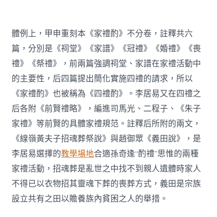
體例上，甲申重刻本《家禮酌》不分卷，註釋共六
篇，分別是《祠堂》《家譜》《冠禮》《婚禮》《喪
禮》《祭禮》，前兩篇強調祠堂、家譜在家禮活動中
的主要性，后四篇提出簡化實施四禮的請求，所以
《家禮酌》也被稱為《四禮酌》。李居易又在四禮之
后各附《前賢禮略》，編進司馬光、二程子、《朱子
家禮》等前賢的具體家禮規范。註釋后所附的兩文，
《線嶺黃夫子招魂葬祭說》與趙御眾《義田說》，是
李居易選擇的
教學場地
合適孫奇逢“酌禮”思惟的兩種
家禮活動，招魂葬是亂世之中找不到親人遺體時家人
不得已以衣物招其靈魂下葬的喪葬方式，義田是宗族
設立共有之田以贍養族內貧困之人的舉措。