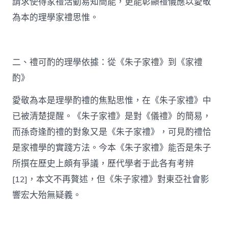
請求使得家禮活動易知簡能，更能彰顯禮儀應以愛敬
為本的理學家禮思惟。
二、禮可酌的理學依據：從《朱子家禮》到《家禮
酌》
愛敬為本是理學酌禮的焦點思惟，在《朱子家禮》中
已被清楚提醒。《朱子家禮》是對《儀禮》的簡易，
而孫奇逢酌禮的對象又是《朱子家禮》，可見酌禮恰
是家禮學的實踐方法。今本《朱子家禮》能否是朱子
所撰在歷史上頗有爭議，歷代學者于此各有考辨
[12]，本文不再贅述，但《朱子家禮》對東亞社會影
響宏大殆無疑義。