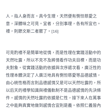
人，指人身而言。具今生理，天然便有惻怛慈愛之
意，深體味之可見。宜者，分別事理，各有所宜也。
禮，則節文斯二者罷了。[16]
可見酌禮不是簡單地從情，而是性理在實踐活動中的
天然吐露，所以不克不及將情看作功夫目標，而是功
夫對象。從實踐活動的依據與次序遞次看，廣泛性的
性理本體決定了人廣泛地具有惻怛慈愛等品德感情，
由心統性格而言則品德感情又是可以天然吐露的，所
以后天的禮學知識與禮儀軌制不是品德感情的先決條
件。感情的天然吐露的依據是仁性，接下來人在萬事
之中能夠真實地做到感情合宜則是義。依照仁義皆內