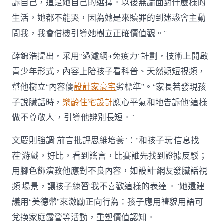
訴自己，這是她自己的選擇。以後無論面對什麼樣的
生活，她都不能哭，因為她是來贖罪的到迷惑會主動
問我，我會借機引導她樹立正確價值觀。”
薛錦浩提出，采用“過濾網+免疫力”計劃，技術上開啟
青少年形式，內容上陪孩子看科普、天然類短視頻，
幫他樹立“內容優
設計家豪宅
劣標準”。“家長若發現孩
子說臟話時，
樂齡住宅設計
應心平氣和地告訴他‘這樣
做不尊敬人’，引導他辨別長短。”
文慶則強調“前言批評思維培養”：“和孩子玩‘信息找
茬’游戲，好比，看到謠言，比賽誰先找到證據反駁；
用腳色飾演教他應對不良內容，如設計‘網友發臟話視
頻’場景，讓孩子練習‘我不喜歡這樣的表達’。”她還建
議用“美德幣”來激勵正向行為：孩子應用禮貌用語可
兌換家庭露營等活動，重塑價值認知。