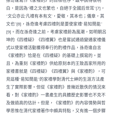
孫奇逢寫作《家禮酌》的目標在序、跋中說得很明
白，是因為“禮之文也繁也，自絕于全國后世耳”[7]，
“文公亦云‘凡禮有本有文’，愛敬，其本也；儀章，其
文也”[8]，孫奇逢考慮四禮則是要使家禮“易知簡能”
[9]。而在孫奇逢之前，考慮家禮蔚為風潮，如明朝呂
坤的《四禮疑》《四禮翼》也是嘗試通過變通家禮儀
式以使家禮活動獲得奉行的酌禮作品，孫奇逢自言
《家禮酌》恰是在《四禮疑》的基礎上撰寫的。並
且，為重刻《家禮酌》供給原刻本的王致昌家所用的
家禮書就是《四禮疑》《四禮翼》與《家禮酌》，可
見這種“易知簡能”的家禮學對清代士紳的生涯方法產
生了實際影響。但從《家禮酌》曾幾近散佚的情況來
看，對《家禮酌》一書產生的具體歷史影響也不克不
及做過高的估計。但是，《家禮酌》的內容情勢與哲
學思惟在清代家禮著作中頗具特點，又有進一個步驟