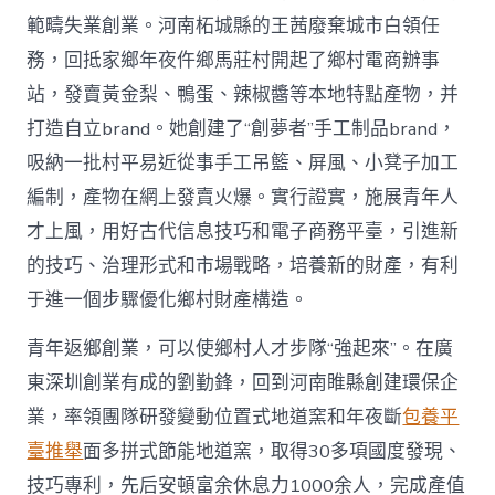
範疇失業創業。河南柘城縣的王茜廢棄城市白領任
務，回抵家鄉年夜仵鄉馬莊村開起了鄉村電商辦事
站，發賣黃金梨、鴨蛋、辣椒醬等本地特點產物，并
打造自立brand。她創建了“創夢者”手工制品brand，
吸納一批村平易近從事手工吊籃、屏風、小凳子加工
編制，產物在網上發賣火爆。實行證實，施展青年人
才上風，用好古代信息技巧和電子商務平臺，引進新
的技巧、治理形式和市場戰略，培養新的財產，有利
于進一個步驟優化鄉村財產構造。
青年返鄉創業，可以使鄉村人才步隊“強起來”。在廣
東深圳創業有成的劉勤鋒，回到河南睢縣創建環保企
業，率領團隊研發變動位置式地道窯和年夜斷
包養平
臺推舉
面多拼式節能地道窯，取得30多項國度發現、
技巧專利，先后安頓富余休息力1000余人，完成產值