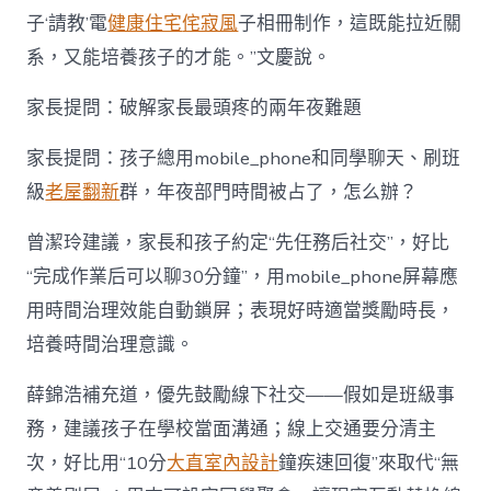
子‘請教’電
健康住宅
侘寂風
子相冊制作，這既能拉近關
系，又能培養孩子的才能。”文慶說。
家長提問：破解家長最頭疼的兩年夜難題
家長提問：孩子總用mobile_phone和同學聊天、刷班
級
老屋翻新
群，年夜部門時間被占了，怎么辦？
曾潔玲建議，家長和孩子約定“先任務后社交”，好比
“完成作業后可以聊30分鐘”，用mobile_phone屏幕應
用時間治理效能自動鎖屏；表現好時適當獎勵時長，
培養時間治理意識。
薛錦浩補充道，優先鼓勵線下社交——假如是班級事
務，建議孩子在學校當面溝通；線上交通要分清主
次，好比用“10分
大直室內設計
鐘疾速回復”來取代“無