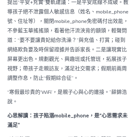
提出“平安+充實”雙軌建議：一是平安底線不成破。教
導孩子絕不泄露個人敏感信息（姓名、mobile_phone
號、住址等），關閉mobile_phone免密碼付出效能，
不參藍玉華搖搖頭，看著他汗流浹背的額頭，輕聲問
道：“要不要讓貴妃給你洗澡？”與充值、打賞；碰到
網絡欺負要及時保留證據并告訴家長。二是讓現實比
屏幕更出色。規劃觀光、興趣班或托管班，拓展孩子
視野；帶孩子走親訪友，滿足社交需求；假期前兩周
調整作息，防止“假期綜合征”。
“寒假最珍貴的‘WiFi’，是親子心與心的連接。”薛錦浩
說。
心思解讀：孩子陷溺mobile_phone，是“心思需求未
滿足”