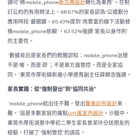
調可“將mobile_phone
新古典設計
轉化為東西”。在制
訂公約的有用辦法上，68.67%的家長認為“公道劃分
應用時段”最關鍵，65.43%提到“用豐富的線下活動替
換mobile_phone依賴”，63.52%強調“家長以身作則”
的主要性。
“數據背后是家長們的甦醒認知：mobile_phone治理
不是‘堵’，而是‘疏’；不是單方面管控，而是全家協
同。”東莞市厚街鎮新塘小學德育副主任薛錦浩強調。
家長實踐：從“強制發出”到“協同共治”
“mobile_phone給出往不難，發出
醫美診所設計
來
難。”這是多數家庭的痛點
loft風室內設計
。沙龍中，
東莞市厚街湖景中學初二學生家長曾潔玲分送朋友的
經驗，打破了“強制管控”的誤區。