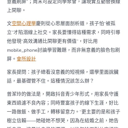
意義刷屏”；周末可設定同學聚會，讓現實互動替換線
上閑聊。
文
空間心理學
慶則從心思層面剖析道，孩子怕“被孤
立”才陷溺線上社交。家長要懂得這種需求，同時引導
他發現“高效溝通比閑聊更有價值”，好比用
mobile_phone討論學習難題，而非無意義的臉色包刷
屏。
會所設計
家長提問：孩子總看沒意義的短視頻，還學里面說臟
話，最基礎管不住。這種情況該怎么辦？
曾潔玲的做法是，開啟抖音青少年形式，用家長守護
東西過濾不良內容；同時豐富孩子的線下生涯，好比
一路做飯、做手工，轉移留意力。“更主要的是和孩子
樹立信賴——她碰她不想哭，因為在結婚之前，她告