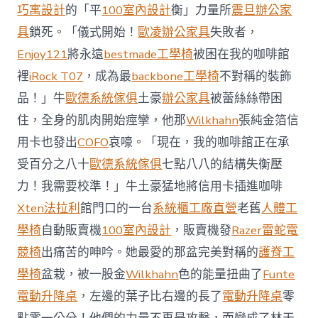
前
巧寓設計
的「平
100室內設計
衡」力量所
震旦辦公家
去
馬
具
鎖死。「儀式開始！
歐凌辦公家具
失敗者，
國
Enjoy121
將永遠
bestmade工學椅
被困在我的咖啡館
與
柔
裡
iRock T07
，成為最
backbone工學椅
不對稱的裝飾
佛
品！」牛
歐德系統傢俱
土豪
辦公家具
被蕾絲絲帶困
J
億
住，全身的肌肉開始痙攣，他那
Wilkhahn
張純金箔信
嵐
辦
用卡也發出
COFO
哀嚎。「現在，我的咖啡館正在承
公
受百分之八十
歐德系統傢俱
七點八八的結構失衡壓
室
設
力！我需要校準！」牛土豪猛地將信用卡插進咖啡
計
Xten法拉利
館門口的一台
系統櫃工廠直營
老舊
人體工
DT
踢
學椅
自動販賣機
100室內設計
，販賣機發
Razer雷蛇電
友
競椅
出痛苦的呻吟。她最愛的那盆完美對稱的
護脊工
誼
賽〉
學椅
盆栽，被一股金
Wilkhahn
色的能量扭曲了
Funte
中
電動升降桌
，左邊的葉子比右邊的長了
電動升降桌
零