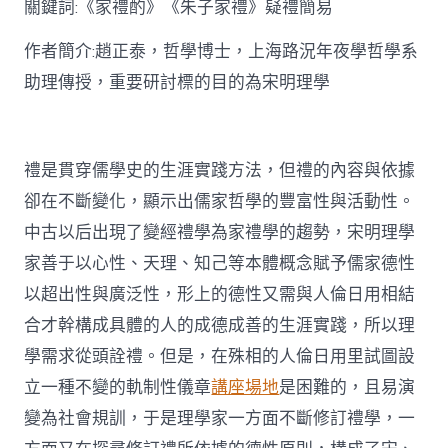
關鍵詞:《家禮酌》《朱子家禮》疑禮簡易
討〉
中
作者簡介:趙正泰，哲學博士，上海路況年夜學哲學系
助理傳授，重要研討標的目的為宋明理學
禮是貫穿儒學史的生涯實踐方法，但禮的內容與依據
卻在不斷變化，顯示出儒家哲學的豐富性與活動性。
中古以后出現了變經禮學為家禮學的趨勢，宋明理學
家善于以心性、天理、知己等本體概念賦予儒家德性
以超出性與廣泛性，形上的德性又需與人倫日用相結
合才幹構成具體的人的成德成善的生涯實踐，所以理
學需求從頭詮禮。但是，在殊相的人倫日用里試圖設
立一種不變的軌制性儀章
講座場地
是困難的，且易演
變為社會規訓，于是理學家一方面不斷修訂禮學，一