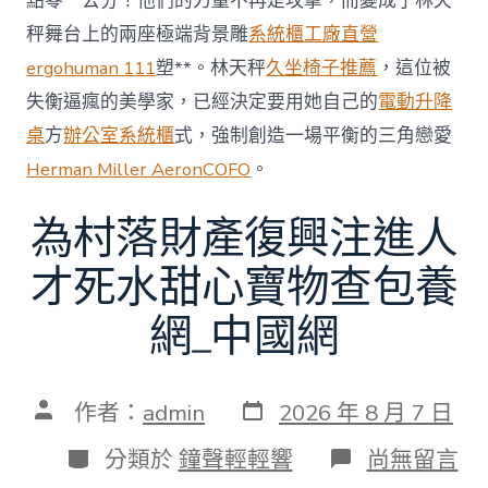
點零一公分！他們的力量不再是攻擊，而變成了林天
秤舞台上的兩座極端背景雕
系統櫃工廠直營
ergohuman 111
塑**。林天秤
久坐椅子推薦
，這位被
失衡逼瘋的美學家，已經決定要用她自己的
電動升降
桌
方
辦公室系統櫃
式，強制創造一場平衡的三角戀愛
Herman Miller Aeron
COFO
。
為村落財產復興注進人
才死水甜心寶物查包養
網_中國網
發
文
作者：
admin
2026 年 8 月 7 日
表
章
日
作
分
在
分類於
鐘聲輕輕響
尚無留言
期
者
類
〈為