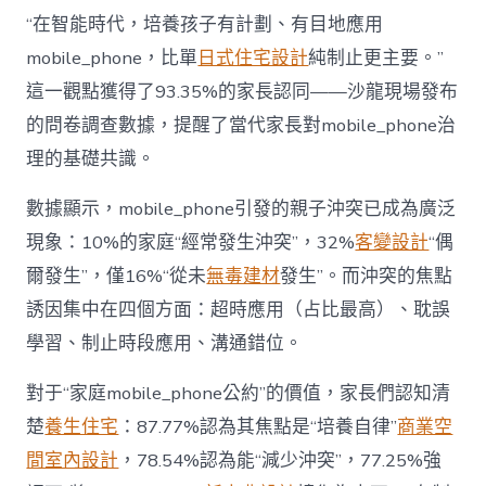
長
東
“在智能時代，培養孩子有計劃、有目地應用
西”，
mobile_phone，比單
日式住宅設計
純制止更主要。”
而
非
這一觀點獲得了93.35%的家長認同——沙龍現場發布
“家
的問卷調查數據，提醒了當代家長對mobile_phone治
庭
戰
理的基礎共識。
場”〉
中
數據顯示，mobile_phone引發的親子沖突已成為廣泛
現象：10%的家庭“經常發生沖突”，32%
客變設計
“偶
爾發生”，僅16%“從未
無毒建材
發生”。而沖突的焦點
誘因集中在四個方面：超時應用（占比最高）、耽誤
學習、制止時段應用、溝通錯位。
對于“家庭mobile_phone公約”的價值，家長們認知清
楚
養生住宅
：87.77%認為其焦點是“培養自律”
商業空
間室內設計
，78.54%認為能“減少沖突”，77.25%強