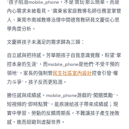
“孩子陷溺mobile_phone，不是‘貪玩’那么簡單，而是
內心需求未被看見。”廣東省家庭教導名師任務室掌管
人、東莞市南城教導治理中間德育教研員文慶從心思
學角度分析。
文慶將孩子未滿足的需求歸為三類：
自立感與把持感。芳華期孩子自我意識覺醒，盼望“掌
控本身的生涯”，而mobile_phone是他們“不受干預的
領地”。家長的強制管
民生社區室內設計
控會引發“權
力斗爭”，孩子反而更陷溺。
勝任感與成績感。mobile_phone游戲的“闖關獎勵”、
短視頻的“即時點贊”，能疾速給孩子帶來成績感；現
實中學習、勞動的反饋周期長，不難讓孩子產生挫敗
感，進而迴避到虛擬世界。