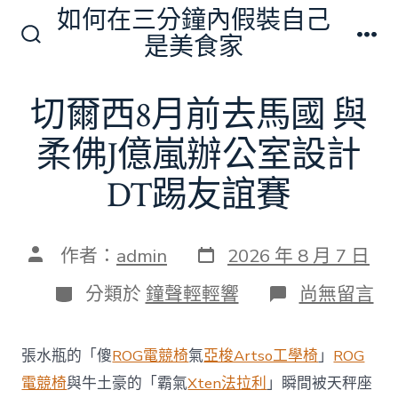
跳
如何在三分鐘內假裝自己
至
是美食家
搜
選
主
尋
單
切
要
切爾西8月前去馬國 與
換
內
開
關
柔佛J億嵐辦公室設計
容
DT踢友誼賽
發
文
作者：
admin
2026 年 8 月 7 日
表
章
日
作
分
在
分類於
鐘聲輕輕響
尚無留言
期
者
類
〈切
爾
西
張水瓶的「傻
ROG電競椅
氣
亞梭Artso工學椅
」
ROG
8
月
電競椅
與牛土豪的「霸氣
Xten法拉利
」瞬間被天秤座