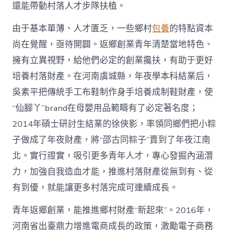
國
還能帶動村落人才步隊扶植。
網〉
中
由于基本單薄、人才匱乏，一些鄉村
包養
的特點資本
尚在覺醒，亟待開闢。返鄉創業青年清楚當地特色、
擁有立異視野，給他們必定的創業攙扶，有助于更好
培養村落財產。在河南虞城縣，年夜學本科結業后，
吳素平把傳統手工布鞋制作身手培養成制鞋財產，使
“仙腳丫”brand在母嬰用品範疇有了必定著名度；
2014年碩士研討生結業的徐俠影，率領同鄉們把小粽
子做成了年夜財產，將“邵古同粽子”賣到了年夜江南
北。實行證實，吸引更多青年人才，專心發掘內涵潛
力，加強自我造血才能，推進村落財產從無到有、從
有到優，就能讓更多村落完成可連續成長。
青年返鄉創業，能推進鄉村財產“新起來”。2016年，
河南省出臺鼎力增進電商成長的政策，激勵電子商務