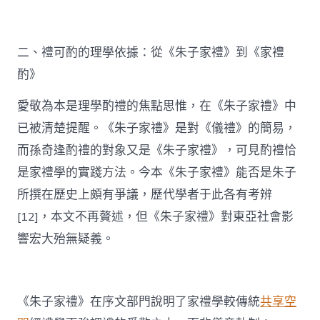
二、禮可酌的理學依據：從《朱子家禮》到《家禮
酌》
愛敬為本是理學酌禮的焦點思惟，在《朱子家禮》中
已被清楚提醒。《朱子家禮》是對《儀禮》的簡易，
而孫奇逢酌禮的對象又是《朱子家禮》，可見酌禮恰
是家禮學的實踐方法。今本《朱子家禮》能否是朱子
所撰在歷史上頗有爭議，歷代學者于此各有考辨
[12]，本文不再贅述，但《朱子家禮》對東亞社會影
響宏大殆無疑義。
《朱子家禮》在序文部門說明了家禮學較傳統
共享空