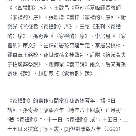
《〈四禮酌〉序》、王致昌《重刻孫夏峰師長教師
〈家禮酌〉序》、張恕增《重梓〈家禮酌〉序》、衛
榮光《孫征君〈家禮酌〉序》、王輅《重刊〈家禮
酌〉序》、孫奇逢《〈家禮酌〉序》、李居易《〈家
禮酌〉序文》。註釋前署孫奇逢手定、李居易校梓、
蘧益章王輅校、孫世玟孫金桂監判，后附《線嶺黃夫
子招魂葬祭說》、趙御眾《義田說》兩文，后又有孫
奇逢《跋》、趙御眾《〈家禮酌〉跋》。
《家禮酌》的寫作時間當在孫奇逢暮年。據《日
譜》，孫奇逢于康熙六年（時年八十四歲）正月初一
“著《家禮酌》”，十一日“《家禮酌》成”，十五日、二
十五日又撰寫了序、跋。[2]但到康熙八年（1669）