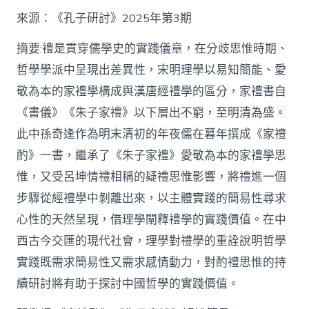
格
私
來源：《孔子研討》2025年第3期
密
空
摘要:禮是貫穿儒學史的實踐儀章，在分歧思惟時期、
間】
哲學學派中呈現出差異性，宋明理學以易知簡能、愛
從
簡
敬為本的家禮學構成與漢唐經禮學的區分，家禮書自
化
《書儀》《朱子家禮》以下層出不窮，至明清為盛。
禮
制
此中孫奇逢作為明末清初的年夜儒在暮年撰成《家禮
到
道
酌》一書，繼承了《朱子家禮》愛敬為本的家禮學思
理
惟，又受呂坤情禮相稱的疑禮思惟影響，將禮進一個
天
然：
步驟從經禮學中剝離出來，以主體實踐的簡易性尋求
孫
心性的天然呈現，借理學闡釋禮學的實踐價值。在中
奇
逢
西古今交匯的現代社會，理學對禮學的重詮說明哲學
酌
實踐既需求簡易性又需求感情動力，對酌禮思惟的持
禮
思
續研討將有助于探討中國哲學的實踐價值。
惟
研