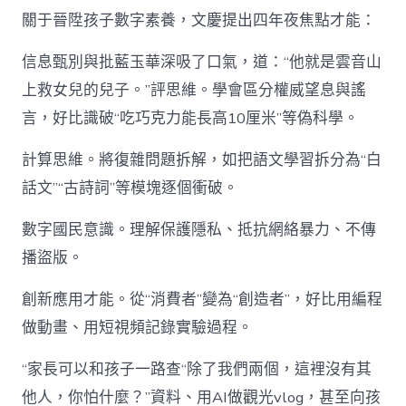
關于晉陞孩子數字素養，文慶提出四年夜焦點才能：
信息甄別與批藍玉華深吸了口氣，道：“他就是雲音山
上救女兒的兒子。”評思維。學會區分權威望息與謠
言，好比識破“吃巧克力能長高10厘米”等偽科學。
計算思維。將復雜問題拆解，如把語文學習拆分為“白
話文”“古詩詞”等模塊逐個衝破。
數字國民意識。理解保護隱私、抵抗網絡暴力、不傳
播盜版。
創新應用才能。從“消費者”變為“創造者”，好比用編程
做動畫、用短視頻記錄實驗過程。
“家長可以和孩子一路查“除了我們兩個，這裡沒有其
他人，你怕什麼？”資料、用AI做觀光vlog，甚至向孩