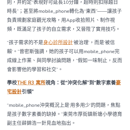
則，并約定“表現好可延長10分鐘，超時則扣除越日
時長”；甚至將mobile_phone轉化為“東西”——讓孩子
負責規劃家庭觀光攻略，用App收拾照片、制作視
頻，既滿足了孩子的自立需求，又晉陞了實用技巧。
“孩子需求的不是
身心診所設計
‘被治理’，而是‘被信
賴’。”曾密斯強調，她的孩子可以用mobile_phone完
成線上作業、與同學討論問題，“假如一味制止，反而
會影響他的學習和社交”。
學校
THE R3 寓所
視角：從“沖突化解”到“數字素養
豪
宅設計
引領”
“mobile_phone沖突概況上是‘用多用少’的問題，焦點
是孩子數字素養的缺掉。”東莞市厚街鎮新塘小學德育
副主任薛錦浩一針見血地指出。