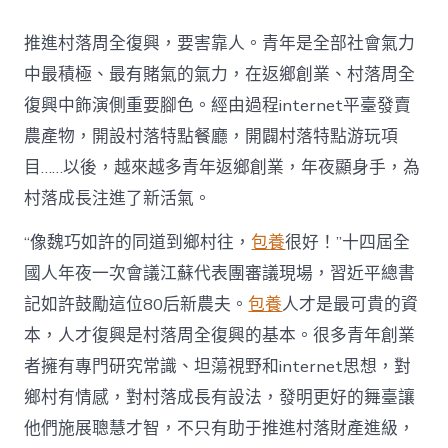
村
落
推進村落周全復興，要害靠人。青年是全部社會氣力
財
產
中最積極、最有賭氣的氣力，在返鄉創業、村落周全
復
復興中飾演側重要腳色。經由過程internet平臺發賣
興
注
農產物，開設村落特點餐廳，開闢村落特點游玩項
進
目……以後，越來越多青年返鄉創業，年夜顯身手，為
人
才
村落成長注進了新活氣。
死
水
“像魏巧如許的同道到鄉村往，
包養
很好！”十四屆全
甜
心
國人年夜一次會議江蘇代表團審議現場，習近平總書
寶
記如許鼓勵這位80后新農夫。
包養
人才是最可貴的資
物
查
本，人才復興是村落周全復興的基本。很多青年創業
包
者擁有專門研究常識、坦蕩視野和internet思想，對
養
網
鄉村有情感，對村落成長有設法，發明更好的舞臺讓
_
他們施展聰慧才智，不只有助于推進村落財產進級，
中