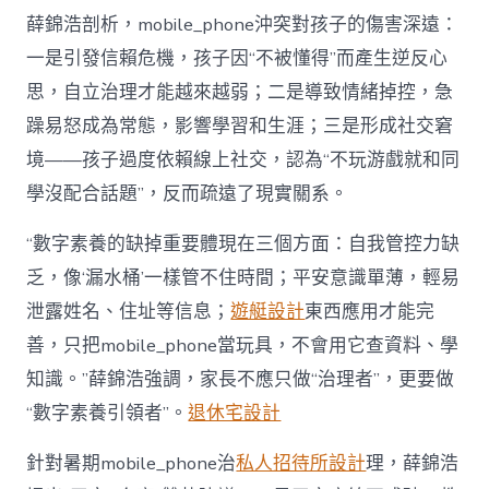
薛錦浩剖析，mobile_phone沖突對孩子的傷害深遠：
一是引發信賴危機，孩子因“不被懂得”而產生逆反心
思，自立治理才能越來越弱；二是導致情緒掉控，急
躁易怒成為常態，影響學習和生涯；三是形成社交窘
境——孩子過度依賴線上社交，認為“不玩游戲就和同
學沒配合話題”，反而疏遠了現實關系。
“數字素養的缺掉重要體現在三個方面：自我管控力缺
乏，像‘漏水桶’一樣管不住時間；平安意識單薄，輕易
泄露姓名、住址等信息；
遊艇設計
東西應用才能完
善，只把mobile_phone當玩具，不會用它查資料、學
知識。”薛錦浩強調，家長不應只做“治理者”，更要做
“數字素養引領者”。
退休宅設計
針對暑期mobile_phone治
私人招待所設計
理，薛錦浩