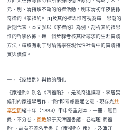
方面又在探尋修訂禮所依據的德性原則，構成了宋、
元、明、清持續不斷的酌禮活動。明末清初年夜儒孫
奇逢的《家禮酌》[1]及其酌禮思惟可視為這一思潮的
后期代表，本文就以《家禮酌》為例，剖析其酌禮思
惟的哲學依據，進一個步驟考核其所尋求的生涯實踐
方法，這將有助于討論儒學在現代性社會中的實踐特
質與價值。
一、《家禮酌》與禮的簡化
《家禮酌》別名《四禮酌》，是孫奇逢撰寫、李居易
編刊的家禮學著作，“酌”即考慮變通之意。現存光
共
享空間
緒十年（1884）甲申冬重刻本，一冊，無目
錄，不分卷，
家教
躲于天津圖書館。卷端題“家禮
酌”，前有不簽名手書《〈家禮酌〉序》，及潘江