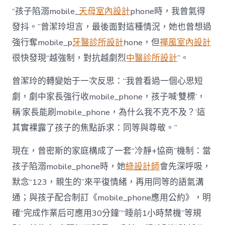
“孩子陷溺mobile_
天母室內設計
phone時，我曾氣得
發抖。”曾潔玲坦言，最後面對這種情況，她也曾想過
強行奪mobile_p
牙醫診所設計
hone，但
禪風室內設計
很快發現“越強制，對抗越劇烈
中醫診所設計
”。
曾潔玲的轉變始于一次反思：“我曾看過一個心思短
劇，劇中家長強行收mobile_phone，孩子喊‘雙標’，
稱‘家長能刷mobile_phone，為什么我不克不及？’這
其實裸露了孩子的焦點訴求：同等與尊敬。”
現在，曾密斯的家庭構成了一套“冷靜+協商”機制：當
孩子陷溺mobile_phone時，她
綠設計師
會先深呼吸，
默念“123，親生的”來平復情緒，再用同等的語氣溝
通；與孩子配合制訂《mobile_phone應用公約》，明
確“完成作業后可應用30分鐘”“睡前1小時禁機”等規