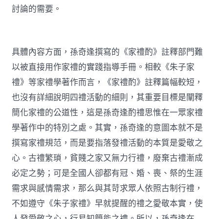
討論的需要。
具體內容方面，孫奇逢撰寫的《家禮酌》註釋部門難
以被直接用作家禮的實踐指導手冊。相較《朱子家
禮》等家禮學著作而言，《家禮酌》註釋篇幅較短，
也沒有詳細說明四禮活動的細則，其重要目標是闡釋
簡化家禮的公道性，這是孫奇逢酌禮思惟在一眾家禮
學著作中的特別之處。其實，孫奇逢的意圖本就不是
撰寫家禮規范，而是要指落發禮活動的本質是愛敬之
心。古禮繁瑣，貧賤之家又無力行禮，廢棄古禮漸成
必定之勢；可是全國人卻都有冠、婚、喪、祭的生涯
需求與感情需求，那么與其苛求眾人依照古制行禮，
不如遵守《朱子家禮》早就提醒的禮之愛敬本實，使
人發愛敬之心，行易知簡能之禮。所以，孫奇逢在