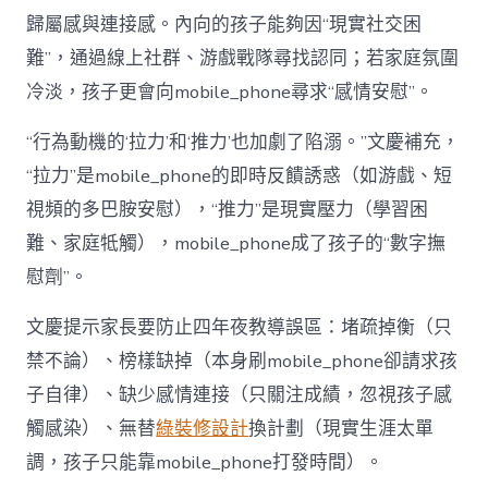
歸屬感與連接感。內向的孩子能夠因“現實社交困
難”，通過線上社群、游戲戰隊尋找認同；若家庭氛圍
冷淡，孩子更會向mobile_phone尋求“感情安慰”。
“行為動機的‘拉力’和‘推力’也加劇了陷溺。”文慶補充，
“拉力”是mobile_phone的即時反饋誘惑（如游戲、短
視頻的多巴胺安慰），“推力”是現實壓力（學習困
難、家庭牴觸），mobile_phone成了孩子的“數字撫
慰劑”。
文慶提示家長要防止四年夜教導誤區：堵疏掉衡（只
禁不論）、榜樣缺掉（本身刷mobile_phone卻請求孩
子自律）、缺少感情連接（只關注成績，忽視孩子感
觸感染）、無替
綠裝修設計
換計劃（現實生涯太單
調，孩子只能靠mobile_phone打發時間）。