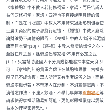
《家禮酌》中不教人若何修祠堂、家譜，而是告訴人
為何要修祠堂、家譜。四禮也不直接說明具體的儀
制，而是在《冠禮》中教人不用苛求冠服形制但要使
士農工商家的孺子都能行冠禮，《婚禮》中教人廢除
論財論勢不論德的陋俗，《喪禮》中教人“斷不成泥儀
節而無本實”[10]，《祭禮》中教人發凄愴怵惕之心、
至誠仁厚之念。孫奇逢倡導家禮“不用有必定之式”
[11]，只需幫助全國人不分貴賤都能發揮本意天良即
可。《家禮酌》的貴重之處正在其酌禮思惟，古禮多
廢早已不成恢復，眾人所行又有尚奢媚俗之嫌，而孫
奇逢寧儉毋奢，不苛求內在形制、不消宣傳戲樂、不
消僧道作法、不強人飲酒、不攀比厚葬等
瑜伽場地
等
請求使得家禮活動易知簡能，更能彰顯禮儀應以愛敬
為本的理學家禮思惟。