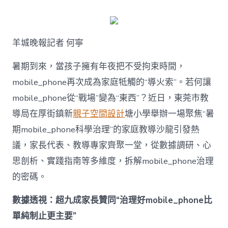
何
破
解
暑
羊城晚報記者 何寧
期
mobile_ph
治
暑期到來，當孩子擁有年夜把不受拘束時間，
理
mobile_phone再次成為家庭牴觸的“導火索”。若何讓
難
題？
mobile_phone從“戰場”變為“東西”？近日，東莞市教
讓
導局在厚街鎮新
親子空間設計
塘小學舉辦一場聚焦“暑
mobilJIUYI
俱
期mobile_phone科學治理”的家庭教導沙龍引發熱
意
議，家長代表、教導專家齊聚一堂，從數據調研、心
空
間
思剖析、實踐指南等多維度，拆解mobile_phone治理
設
計
的密碼。
e_phone
成
數據透視：超九成家長贊同“治理好mobile_phone比
為
單純制止更主要”
“成