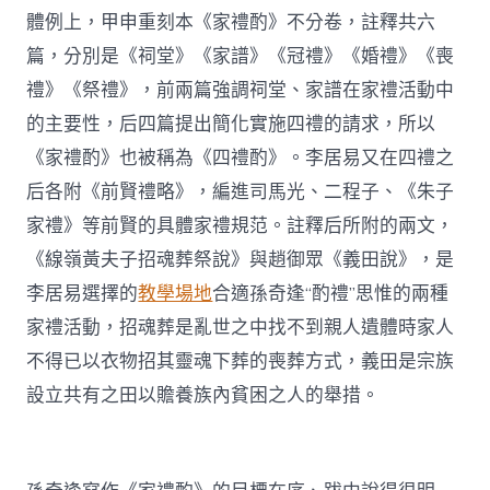
體例上，甲申重刻本《家禮酌》不分卷，註釋共六
篇，分別是《祠堂》《家譜》《冠禮》《婚禮》《喪
禮》《祭禮》，前兩篇強調祠堂、家譜在家禮活動中
的主要性，后四篇提出簡化實施四禮的請求，所以
《家禮酌》也被稱為《四禮酌》。李居易又在四禮之
后各附《前賢禮略》，編進司馬光、二程子、《朱子
家禮》等前賢的具體家禮規范。註釋后所附的兩文，
《線嶺黃夫子招魂葬祭說》與趙御眾《義田說》，是
李居易選擇的
教學場地
合適孫奇逢“酌禮”思惟的兩種
家禮活動，招魂葬是亂世之中找不到親人遺體時家人
不得已以衣物招其靈魂下葬的喪葬方式，義田是宗族
設立共有之田以贍養族內貧困之人的舉措。