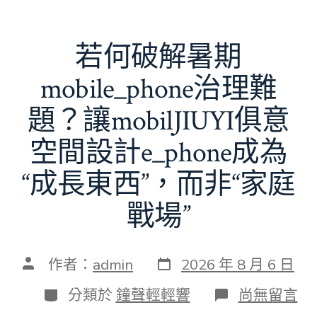
若何破解暑期
mobile_phone治理難
題？讓mobilJIUYI俱意
空間設計e_phone成為
“成長東西”，而非“家庭
戰場”
發
文
作者：
admin
2026 年 8 月 6 日
表
章
日
作
分
在
分類於
鐘聲輕輕響
尚無留言
期
者
類
〈若