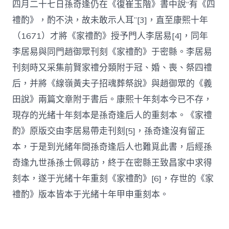
四月二十七日孫奇逢仍在《復崔玉階》書中說“有《四
禮酌》，酌不決，故未敢示人耳”[3]，直至康熙十年
（1671）才將《家禮酌》授予門人李居易[4]，同年
李居易與同門趙御眾刊刻《家禮酌》于密縣。李居易
刊刻時又采集前賢家禮分類附于冠、婚、喪、祭四禮
后，并將《線嶺黃夫子招魂葬祭說》與趙御眾的《義
田說》兩篇文章附于書后。康熙十年刻本今已不存，
現存的光緒十年刻本是孫奇逢后人的重刻本。《家禮
酌》原版交由李居易帶走刊刻[5]，孫奇逢沒有留正
本，于是到光緒年間孫奇逢后人也難覓此書，后經孫
奇逢九世孫孫士佩尋訪，終于在密縣王致昌家中求得
刻本，遂于光緒十年重刻《家禮酌》[6]，存世的《家
禮酌》版本皆本于光緒十年甲申重刻本。