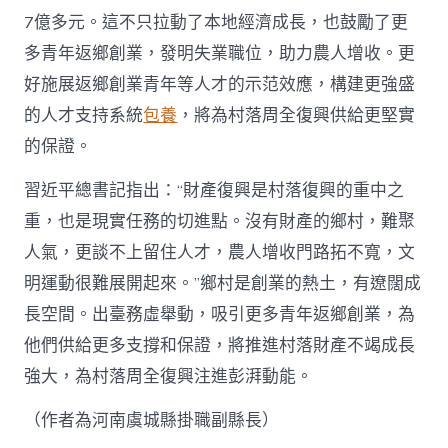
7億多元。這不只拉動了本地經濟成長，也鼓勵了更
多青年返鄉創業，發明失業職位，助力農人增收。更
好施展返鄉創業青年等人才的示范效應，構建更強盛
的人才支持系統
包養
，將為村落周全復興供給更堅實
的保證。
習近平總書記指出：“財產復興是村落復興的重中之
重，也是現實任務的切進點。沒有財產的鄉村，難聚
人氣，更談不上留住人才，農人增收門路拓不寬，文
明運動很難展開起來。”鄉村是創業的熱土，有遼闊成
長空間。出臺務虛舉動，吸引更多青年返鄉創業，為
他們供給更多支撐和保證，將推進村落財產不竭成長
強大，為村落周全復興注進彭湃動能。
（作者為河南虞城縣掛職副縣長）