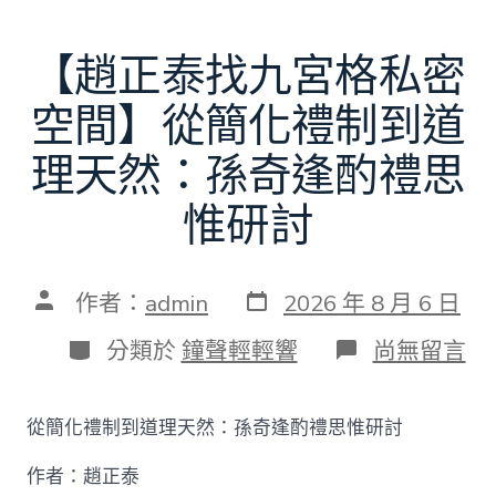
【趙正泰找九宮格私密
空間】從簡化禮制到道
理天然：孫奇逢酌禮思
惟研討
發
文
作者：
admin
2026 年 8 月 6 日
表
章
日
作
分
在
分類於
鐘聲輕輕響
尚無留言
期
者
類
〈【趙
正
泰
從簡化禮制到道理天然：孫奇逢酌禮思惟研討
找
九
作者：趙正泰
宮