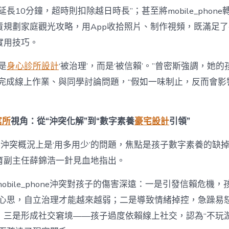
長10分鐘，超時則扣除越日時長”；甚至將mobile_phone
責規劃家庭觀光攻略，用App收拾照片、制作視頻，既滿足
實用技巧。
是
身心診所設計
‘被治理’，而是‘被信賴’。”曾密斯強調，她
phone完成線上作業、與同學討論問題，“假如一味制止，反而會
寓所
視角：從“沖突化解”到“數字素養
豪宅設計
引領”
phone沖突概況上是‘用多用少’的問題，焦點是孩子數字素養的缺
育副主任薛錦浩一針見血地指出。
obile_phone沖突對孩子的傷害深遠：一是引發信賴危機，
反心思，自立治理才能越來越弱；二是導致情緒掉控，急躁易
；三是形成社交窘境——孩子過度依賴線上社交，認為“不玩