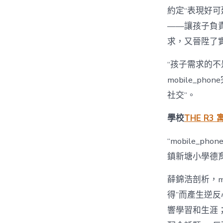
約定“表現好可延
——讓孩子負
求，又晉陞了
“孩子需求的不
mobile_
社交”。
學校
THE R3 
“mobile_
鎮新塘小學德
薛錦浩剖析，m
得”而產生逆
響學習和生涯