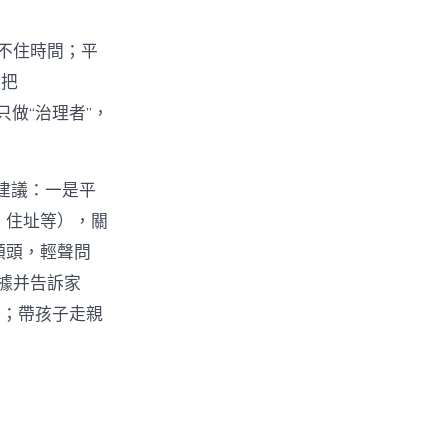
管不住時間；平
只把
只做“治理者”，
軌建議：一是平
號、住址等），關
的額頭，輕聲問
據并告訴家
野；帶孩子走親