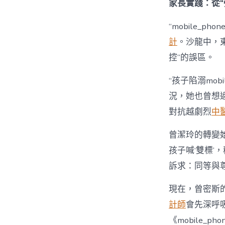
家長實踐：從“
“mobile_p
計
。沙龍中，
控”的誤區。
“孩子陷溺mobil
況，她也曾想過強
對抗越劇烈
中
曾潔玲的轉變始
孩子喊‘雙標’，
訴求：同等與尊
現在，曾密斯的
計師
會先深呼
《mobile_