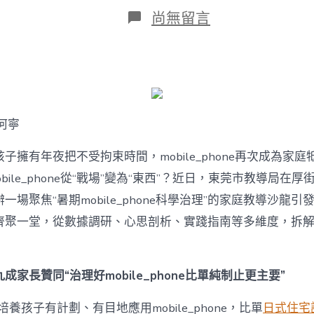
日
在
尚無留言
期
〈若
何
破
解
暑
期
mobile_phone
何寧
治
理
難
子擁有年夜把不受拘束時間，mobile_phone再次成為家庭
題？
bile_phone從“戰場”變為“東西”？近日，東莞市教導局在厚
讓
mobilJIUYI
一場聚焦“暑期mobile_phone科學治理”的家庭教導沙龍
俱
聚一堂，從數據調研、心思剖析、實踐指南等多維度，拆解mobi
意
空
間
設
成家長贊同“治理好mobile_phone比單純制止更主要”
計
e_phone
養孩子有計劃、有目地應用mobile_phone，比單
日式住宅
成