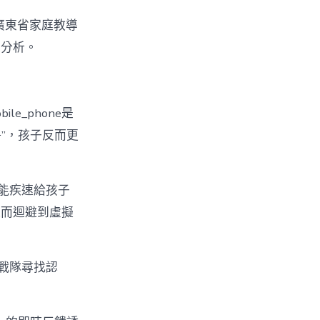
”廣東省家庭教導
度分析。
e_phone是
爭”，孩子反而更
，能疾速給孩子
進而迴避到虛擬
戰隊尋找認