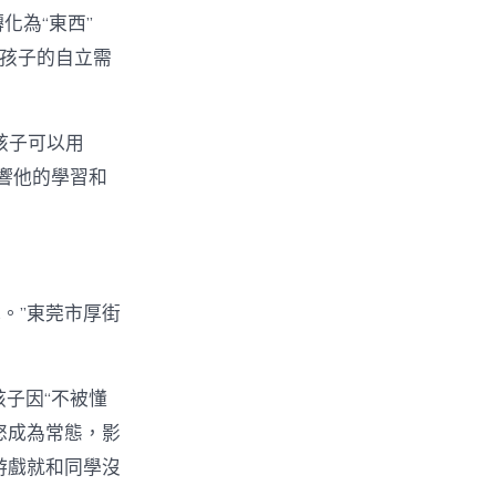
轉化為“東西”
了孩子的自立需
的孩子可以用
影響他的學習和
掉。”東莞市厚街
孩子因“不被懂
怒成為常態，影
游戲就和同學沒