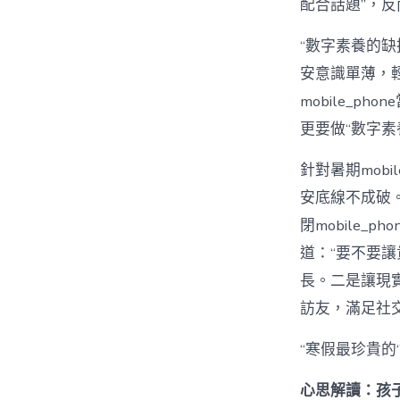
配合話題”，
“數字素養的
安意識單薄，
mobile_
更要做“數字素
針對暑期mobil
安底線不成破。
閉mobile
道：“要不要
長。二是讓現
訪友，滿足社
“寒假最珍貴的
心思解讀：孩子陷