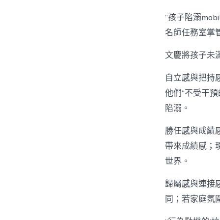
“孩子陷溺mob
名師任務室掌
文慶將孩子未
自立感與把持感
他們“不受干預
陷溺。
勝任感與成績感。
帶來成績感；
世界。
歸屬感與連接
同；若家庭氛圍冷