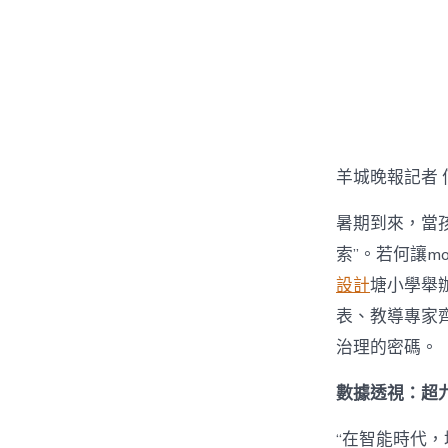
章
作
者
羊城晚報記者 
暑期到來，當孩
索”。若何讓mo
設計
塘小學舉辦
表、教導專家齊
治理的密碼。
數據透視：超九
“在智能時代，培