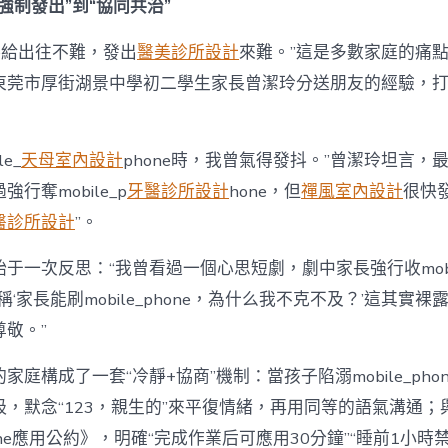
強制發出”到“協同共治”
hone給出往不難，發出
醫美診所設計
來難。”這是多數家庭的痛
東莞市厚街湖景中學初二學生家長曾潔玲分送朋友的經驗，打
e_
天母室內設計
phone時，我曾氣得發抖。”曾潔玲坦言，
行奪mobile_p
牙醫診所設計
hone，但
禪風室內設計
很快
醫診所設計
”。
于一次反思：“我曾看過一個心思短劇，劇中家長強行收mobile
稱‘家長能刷mobile_phone，為什么我不克不及？’這其實
敬。”
家庭構成了一套“冷靜+協商”機制：當孩子陷溺mobile_pho
吸，默念“123，親生的”來平復情緒，再用同等的語氣溝通；
phone應用公約》，明確“完成作業后可應用30分鐘”“睡前1小