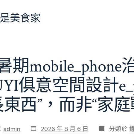
是美食家
期mobile_phon
JIUYI俱意空間設計e_
長東西”，而非“家庭
發
分
：
admin
2026 年 8 月 6 日
分類於
表
類