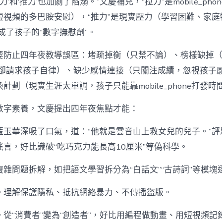
力’和‘推力’也加劇了陷溺。”文慶補充，“拉力”是mobile_ph
短視頻的多巴胺安慰），“推力”是現實壓力（學習困難、家庭
one成了孩子的“數字撫慰劑”。
要防止四年夜教導誤區：堵疏掉衡（只禁不論）、榜樣缺掉
phone卻請求孩子自律）、缺少感情連接（只關注成績，忽視孩
換計劃（現實生涯太單調，孩子只能靠mobile_phone打發時
數字素養，文慶提出四年夜焦點才能：
藍玉華深吸了口氣，道：“他就是雲音山上救女兒的兒子。”評
言，好比識破“吃巧克力能長高10厘米”等偽科學。
雜問題拆解，如把語文學習拆分為“白話文”“古詩詞”等模塊
。理解保護隱私、抵抗網絡暴力、不傳播盜版。
從“消費者”變為“創造者”，好比用編程做動畫、用短視頻記