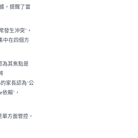
數據，提醒了當
經常發生沖突”，
集中在四個方
%認為其焦點是
將
%的家長認為“公
e依賴”，
不是單方面管控，