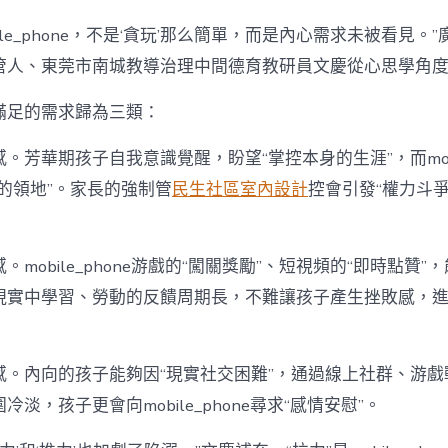
ile_phone，不是‘貪玩’那么簡單，而是內心需求未被看見。
管人、東莞市南城教導治理中間德育教研員文慶從心思學角
滿足的需求歸為三類：
。芳華期孩子自我意識覺醒，盼望“掌控本身的生涯”，而mobil
的領地”。家長的強制管
民生社區室內設計
控會引發“權力斗
mobile_phone游戲的“闖關獎勵”、短視頻的“即時點贊”
現實中學習、勞動的反饋周期長，不難讓孩子產生挫敗感，
感。內向的孩子能夠因“現實社交困難”，通過線上社群、游戲
淡，孩子更會向mobile_phone尋求“感情安慰”。