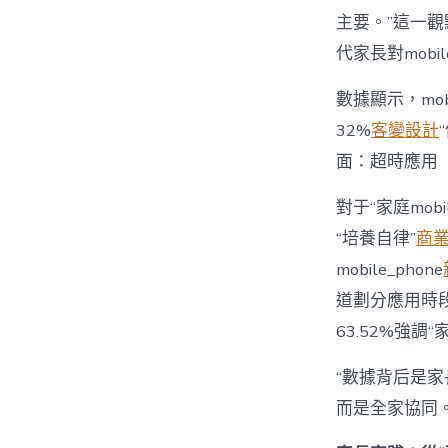
主要。”這一觀
代家長對mobi
數據顯示，mo
32%
客變設計
面：超時應用
對于“家庭mob
“培養自律”
商
mobile_phone
道劃分應用時段”
63.52%強調
“數據背后是家長
而是全家協同