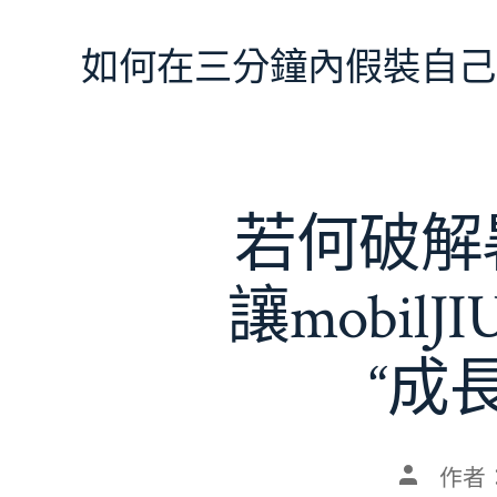
跳
至
如何在三分鐘內假裝自己
主
要
內
容
若何破解暑
讓mobil
“成
文
作者