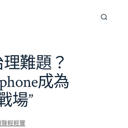
搜
尋
切
換
開
關
e治理難題？
phone成為
戰場”
鐘聲輕輕響