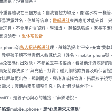
反而疏遠了現實關系。
缺掉重要體現在三個方面：自我管控力缺乏，像‘漏水桶’一樣
輕易泄露姓名、住址等信息；
遊艇設計
東西應用才能完善，
phone當玩具，不會用它查資料、學知識。”薛錦浩強調，家長不應
養引領者”。
退休宅設計
e_phone治
私人招待所設計
理，薛錦浩提出“平安+充實”雙
教導孩子絕不泄露個人敏感信息（姓名、mobile_phone
_phone免密碼付出效能，不參藍玉華搖搖頭，看著他汗流浹背
讓貴妃給你洗澡？”與充值、打賞；碰到網絡欺負要及時保留證
實比屏幕更出色。規劃觀光、興趣班或托管班，拓展孩子視
交需求；假期前兩周調整作息，防止“假期綜合征”。
‘WiFi’，是親子心與心的連接。”薛錦浩說。
溺mobile_phone，是“心思需求未滿足”