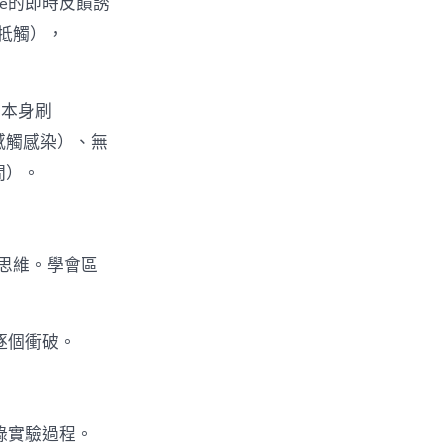
one的即時反饋誘
牴觸），
（本身刷
子感觸感染）、無
間）。
思維。學會區
逐個衝破。
錄實驗過程。