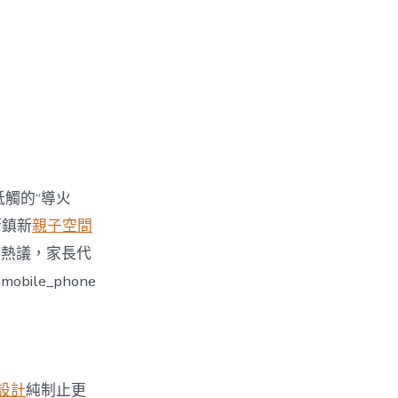
牴觸的“導火
街鎮新
親子空間
引發熱議，家長代
le_phone
設計
純制止更