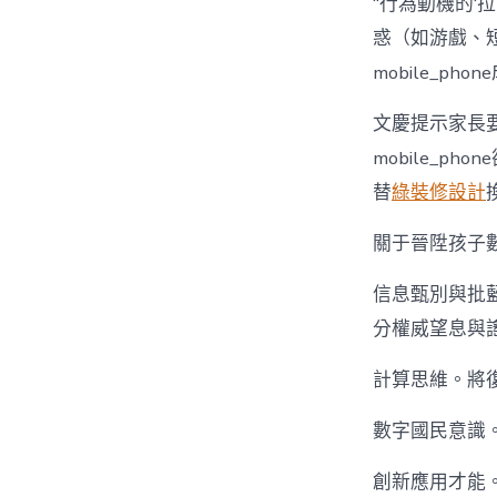
“行為動機的‘拉
惑（如游戲、
mobile_ph
文慶提示家長
mobile_
替
綠裝修設計
關于晉陞孩子
信息甄別與批
分權威望息與謠
計算思維。將復
數字國民意識
創新應用才能。