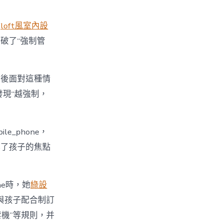
點
loft風室內設
破了“強制管
最後面對這種情
發現“越強制，
_phone，
裸露了孩子的焦點
ne時，她
綠設
與孩子配合制訂
時禁機”等規則，并