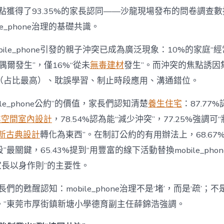
為
點獲得了93.35%的家長認同——沙龍現場發布的問卷調查
“成
le_phone治理的基礎共識。
長
東
西”，
bile_phone引發的親子沖突已成為廣泛現象：10%的家庭“
而
“偶爾發生”，僅16%“從未
無毒建材
發生”。而沖突的焦點誘因
非
“家
（占比最高）、耽誤學習、制止時段應用、溝通錯位。
庭
戰
ile_phone公約”的價值，家長們認知清楚
養生住宅
：87.77
場”〉
中
業空間室內設計
，78.54%認為能“減少沖突”，77.25%強調可“
新古典設計
轉化為東西”。在制訂公約的有用辦法上，68.67
最關鍵，65.43%提到“用豐富的線下活動替換mobile_phon
“家長以身作則”的主要性。
們的甦醒認知：mobile_phone治理不是‘堵’，而是‘疏’；
。”東莞市厚街鎮新塘小學德育副主任薛錦浩強調。