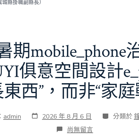
虞城縣掛職副縣長）
期mobile_phon
JIUYI俱意空間設計e_
長東西”，而非“家庭
發
分
：
admin
2026 年 8 月 6 日
分類於
表
類
日
在
尚無留言
期
〈若