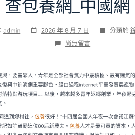
查包養網_中國網
發
分
：
admin
2026 年 8 月 7 日
分類於
表
類
日
在
尚無留言
期
〈為
村
落
財
產
復興，要害靠人。青年是全部社會氣力中最積極、最有賭氣
復
興
復興中飾演側重要腳色。經由過程internet平臺發賣農產
注
村落特點游玩項目……以後，越來越多青年返鄉創業，年夜顯
進
人
氣。
才
死
的同道到鄉村往，
包養
很好！”十四屆全國人年夜一次會議江蘇
水
書記如許鼓勵這位80后新農夫。
包養
人才是最可貴的資本，
甜
心