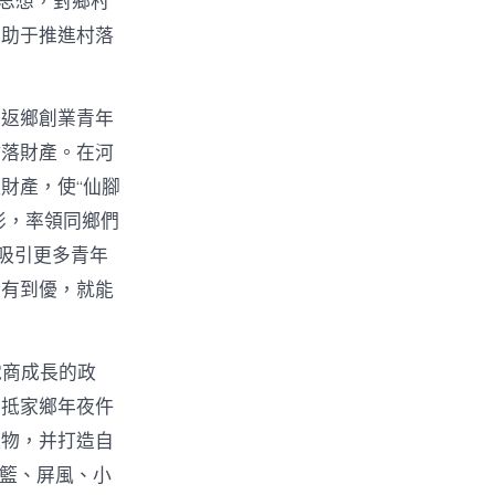
t思想，對鄉村
有助于推進村落
。返鄉創業青年
村落財產。在河
財產，使“仙腳
俠影，率領同鄉們
吸引更多青年
從有到優，就能
電商成長的政
回抵家鄉年夜仵
產物，并打造自
吊籃、屏風、小