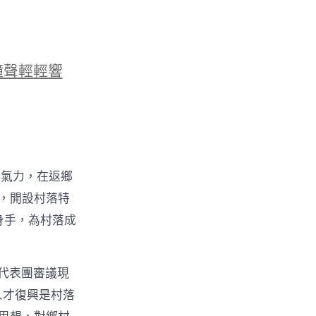
鐘聲輕輕響
的氣力，在返鄉
物，開設村落特
身手，為村落成
代表團審議現
人才復興是村落