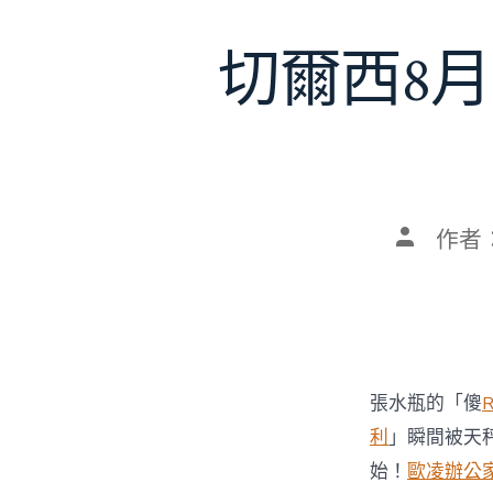
切爾西8月
文
作者
章
作
者
張水瓶的「傻
利
」瞬間被天
始！
歐凌辦公