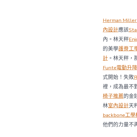
Herman Miller
內設計
應該
St
內。林天秤
Enj
的美學
護脊工
計
。林天秤，
Funte電動升
式開始！失敗
裡，成為最不
椅子推薦
的金
林
室內設計
天
backbone工
他們的力量不