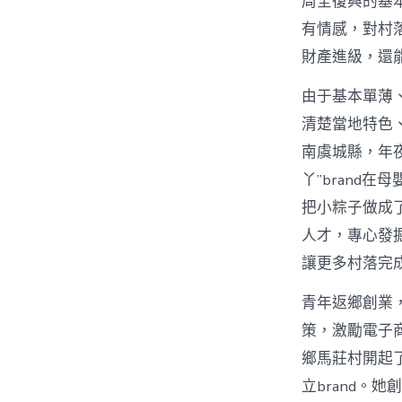
周全復興的基本
有情感，對村
財產進級，還
由于基本單薄
清楚當地特色
南虞城縣，年
丫”brand
把小粽子做成
人才，專心發
讓更多村落完
青年返鄉創業，
策，激勵電子
鄉馬莊村開起
立brand。