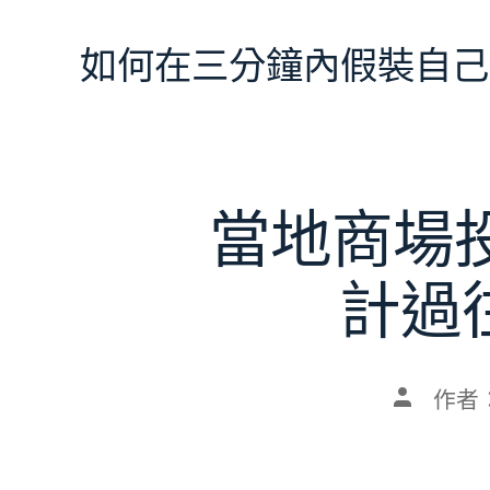
跳
至
如何在三分鐘內假裝自己
主
要
內
容
當地商場
計過
文
作者
章
作
者