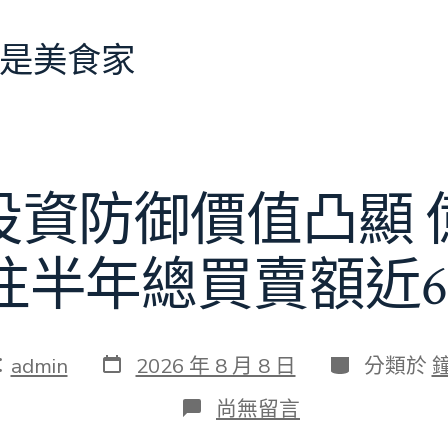
是美食家
投資防御價值凸顯 
往半年總買賣額近6
發
分
：
admin
2026 年 8 月 8 日
分類於
表
類
日
在
尚無留言
期
〈當
地