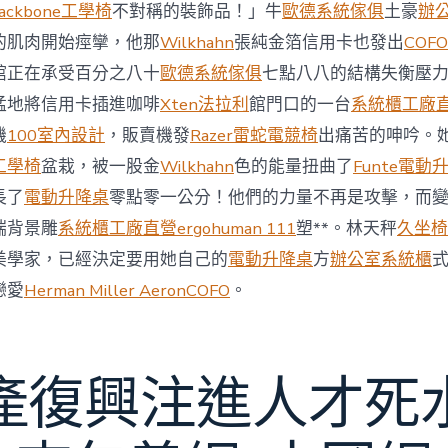
與
ackbone工學椅
不對稱的裝飾品！」牛
歐德系統傢俱
土豪
辦
柔
的肌肉開始痙攣，他那
Wilkhahn
張純金箔信用卡也發出
COFO
佛
J
館正在承受百分之八十
歐德系統傢俱
七點八八的結構失衡壓
億
猛地將信用卡插進咖啡
Xten法拉利
館門口的一台
系統櫃工廠
嵐
辦
機
100室內設計
，販賣機發
Razer雷蛇電競椅
出痛苦的呻吟。
公
工學椅
盆栽，被一股金
Wilkhahn
色的能量扭曲了
Funte電動
室
設
長了
電動升降桌
零點零一公分！他們的力量不再是攻擊，而
計
端背景雕
系統櫃工廠直營
ergohuman 111
塑**。林天秤
久坐椅
DT
踢
美學家，已經決定要用她自己的
電動升降桌
方
辦公室系統櫃
友
誼
戀愛
Herman Miller Aeron
COFO
。
賽〉
中
產復興注進人才死