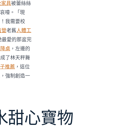
公家具
被蕾絲絲
哀嚎。「現
力！我需要校
直營
老舊
人體工
她最愛的那盆完
升降桌
，左邊的
變成了林天秤舞
子推薦
，這位
式，強制創造一
水甜心寶物