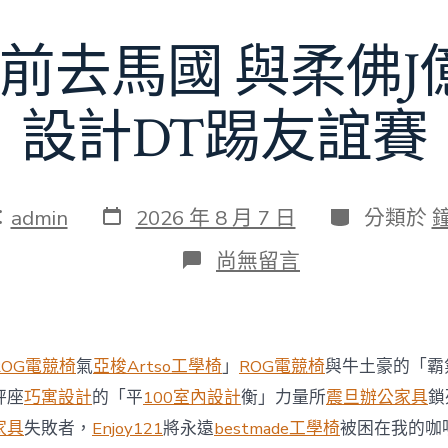
額
近
前去馬國 與柔佛
60
億
元〉
中
設計DT踢友誼賽
發
分
：
admin
2026 年 8 月 7 日
分類於
表
類
日
在
尚無留言
期
〈切
爾
西
8
月
ROG電競椅
氣
亞梭Artso工學椅
」
ROG電競椅
與牛土豪的「霸
前
去
秤座
巧寓設計
的「平
100室內設計
衡」力量所
震旦辦公家具
鎖
馬
家具
失敗者，
Enjoy121
將永遠
bestmade工學椅
被困在我的咖
國