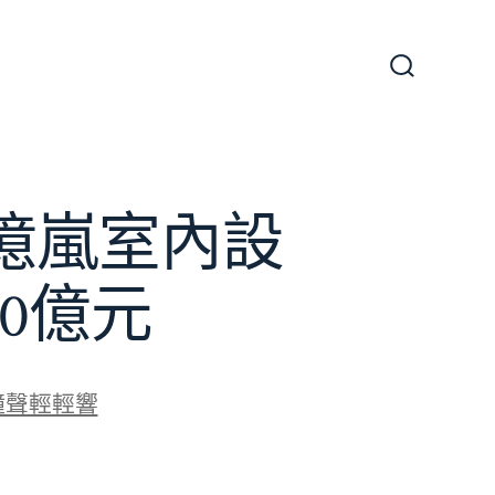
搜
尋
切
換
開
關
億嵐室內設
0億元
鐘聲輕輕響