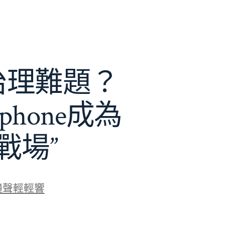
e治理難題？
phone成為
戰場”
鐘聲輕輕響