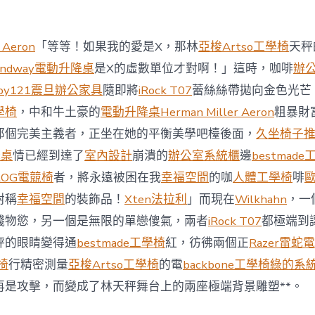
商
場
投
 Aeron
「等等！如果我的愛是X，那林
亞梭Artso工學椅
天秤
資
防
andway電動升降桌
是X的虛數單位才對啊！」這時，咖啡
辦
御
oy121
震旦辦公家具
隨即將
iRock T07
蕾絲絲帶拋向金色光芒
價
值
學椅
，中和牛土豪的
電動升降桌
Herman Miller Aeron
粗暴財
凸
那個完美主義者，正坐在她的平衡美學吧檯後面，
久坐椅子
顯 億
嵐
降桌
情已經到達了
室內設計
崩潰的
辦公室系統櫃
邊
bestmad
室
ROG電競椅
者，將永遠被困在我
幸福空間
的咖
人體工學椅
啡
內
設
對稱
幸福空間
的裝飾品！
Xten法拉利
」而現在
Wilkhahn
，一
計
錢物慾，另一個是無限的單戀傻氣，兩者
iRock T07
都極端到
過
往
秤的眼睛變得通
bestmade工學椅
紅，彷彿兩個正
Razer雷蛇
半
學椅
行精密測量
亞梭Artso工學椅
的電
backbone工學椅
綠的系
年
總
再是攻擊，而變成了林天秤舞台上的兩座極端背景雕塑**。
買
賣