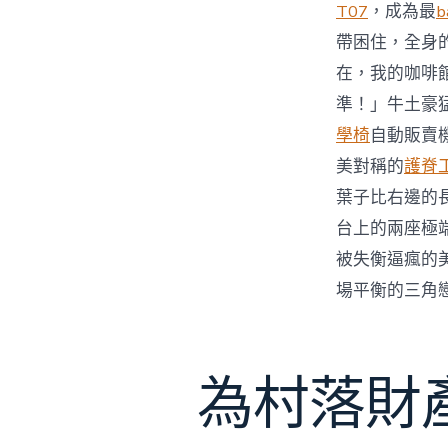
T07
，成為最
b
帶困住，全身
在，我的咖啡
準！」牛土豪
學椅
自動販賣
美對稱的
護脊
葉子比右邊的
台上的兩座極
被失衡逼瘋的
場平衡的三角
為村落財