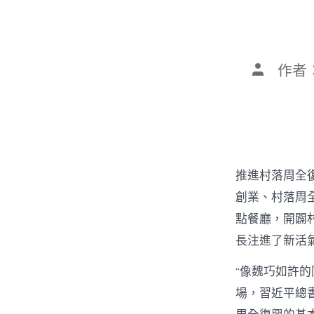
文
作者
章
作
者
推進村落周全
創業、村落周全
點餐廳，開闢
長注進了新活
“像魏巧如許
場，習近平總