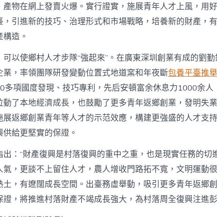
，產物在網上發賣火爆。實行證實，施展青年人才上風，用
臺，引進新的技巧、治理形式和市場戰略，培養新的財產，
產構造。
，可以使鄉村人才步隊“強起來”。在廣東深圳創業有成的劉勤
企業，率領團隊研發變動位置式地道窯和年夜斷
包養平臺推
0多項國度發現、技巧專利，先后安頓富余休息力1000余人
拉動了本地經濟成長，也鼓勵了更多青年返鄉創業，發明失
施展返鄉創業青年等人才的示范效應，構建更強盛的人才支
興供給更堅實的保證。
指出：“財產復興是村落復興的重中之重，也是現實任務的切
人氣，更談不上留住人才，農人增收門路拓不寬，文明運動很
熱土，有遼闊成長空間。出臺務虛舉動，吸引更多青年返鄉
保證，將推進村落財產不竭成長強大，為村落周全復興注進