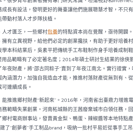
。很多青年創業者擁有專門研究常識、坦蕩視野和interne
寶
落成長有設法，發明更好的舞臺讓他們施展聰慧才智，不只
物
查
能帶動村落人才步隊扶植。
包
養
、人才匱乏，一些鄉村
包養
的特點資本尚在覺醒，亟待開闢
網
_
、擁有立異視野，給他們必定的創業攙扶，有助于更好培養
中
夜學本科結業后，吳素平把傳統手工布鞋制作身手培養成制鞋
國
網〉
在母嬰用品範疇有了必定著名度；2014年碩士研討生結業的徐
中
了年夜財產，將“邵古同粽子”賣到了年夜江南北。實行證實，
掘內涵潛力，加強自我造血才能，推進村落財產從無到有、
成可連續成長。
能推進鄉村財產“新起來”。2016年，河南省出臺鼎力增進
商務範疇失業創業。河南柘城縣的王茜廢棄城市白領任務，
了鄉村電商辦事站，發賣黃金梨、鴨蛋、辣椒醬等本地特點
她創建了“創夢者”手工制品brand，吸納一批村平易近從事手工