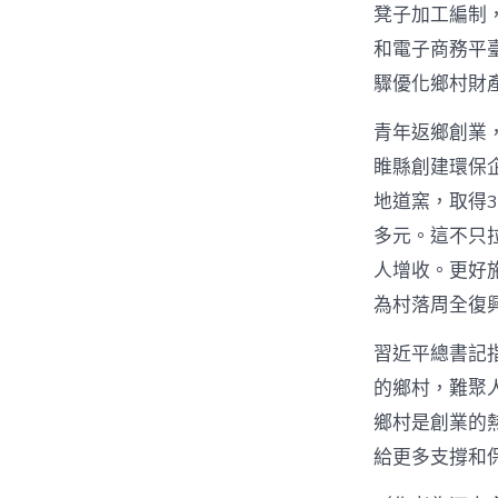
凳子加工編制
和電子商務平
驟優化鄉村財
青年返鄉創業
睢縣創建環保
地道窯，取得3
多元。這不只
人增收。更好
為村落周全復
習近平總書記
的鄉村，難聚
鄉村是創業的
給更多支撐和