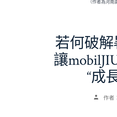
（作者為河南
若何破解暑
讓mobil
“成
文
作者
章
作
者