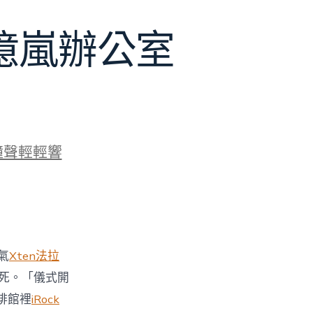
J億嵐辦公室
鐘聲輕輕響
氣
Xten法拉
死。「儀式開
啡館裡
iRock