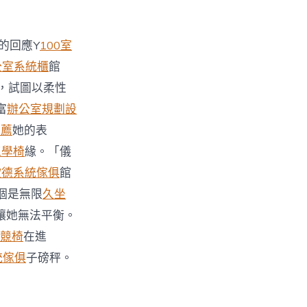
的回應Y
100室
公室系統櫃
館
，試圖以柔性
富
辦公室規劃設
推薦
她的表
e工學椅
緣。「儀
歐德系統傢俱
館
個是無限
久坐
讓她無法平衡。
電競椅
在進
統傢俱
子磅秤。