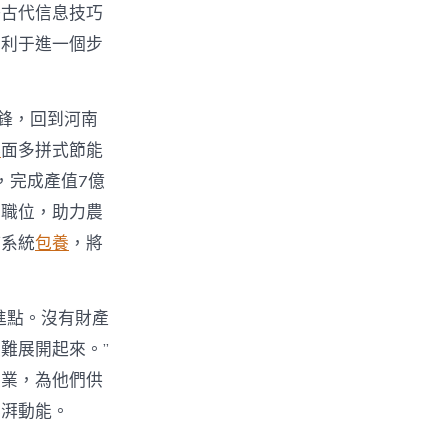
好古代信息技巧
有利于進一個步
鋒，回到河南
舉
面多拼式節能
，完成產值7億
業職位，助力農
持系統
包養
，將
進點。沒有財產
難展開起來。”
創業，為他們供
彭湃動能。