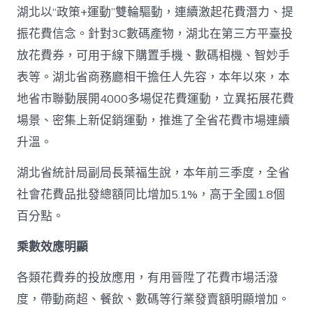
湖北以“政策+運動”雙輪驅動，連續激起花費潛力、提
振花費信念。針對3C數碼產物，湖北在第三方平臺投
放花費券，可用于線下購置手機、數碼相機、智妙手
表等。湖北省商務廳相干擔任人先容，本年以來，本
地省市聯動展開4000多場促花費運動，立異拓展花費
場景、密集上新促銷運動，推進了全省花費市場連續
升溫。
湖北省統計局副局長葉福生說，本年前三季度，全省
社會花費品批發總額同比增加5.1%，高于全國1.8個
百分點。
乘數效應明顯
各類花費券的投放應用，有用晉陞了花費市場活潑
度，帶動商超、餐飲、數碼等行業發賣額明顯增加。