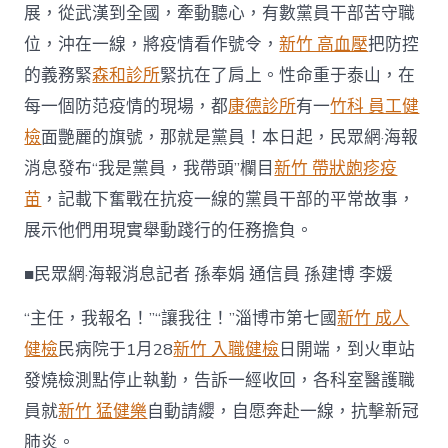
展，從武漢到全國，牽動聽心，有數黨員干部苦守職
黨
員
位，沖在一線，將疫情看作號令，
新竹 高血壓
把防控
·
我
的義務緊
森和診所
緊抗在了肩上。性命重于泰山，在
帶
每一個防范疫情的現場，都
康德診所
有一
竹科 員工健
頭〉
中
檢
面艷麗的旗號，那就是黨員！本日起，民眾網·海報
消息發布“我是黨員，我帶頭”欄目
新竹 帶狀皰疹疫
苗
，記載下奮戰在抗疫一線的黨員干部的平常故事，
展示他們用現實舉動踐行的任務擔負。
■民眾網·海報消息記者 孫奉娟 通信員 孫建博 李媛
“主任，我報名！”“讓我往！”淄博市第七國
新竹 成人
健檢
民病院于1月28
新竹 入職健檢
日開端，到火車站
發燒檢測點停止執勤，告訴一經收回，各科室醫護職
員就
新竹 猛健樂
自動請纓，自愿奔赴一線，抗擊新冠
肺炎。