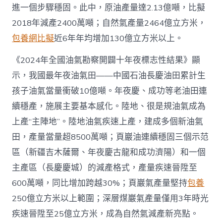
養
進一個步驟穩固。此中，原油產量達2.13億噸，比擬
app
產
2018年減產2400萬噸；自然氣產量2464億立方米，
量
包養網比擬
近6年年均增加130億立方米以上。
當
量
首
《2024年全國油氣勘察開闢十年夜標志性結果》顯
超
示，我國最年夜油氣田——中國石油長慶油田累計生
4
億
孩子油氣當量衝破10億噸。年夜慶、成功等老油田連
噸
續穩產，施展主要基本感化。陸地、很是規油氣成為
_
中
上產“主陣地”。陸地油氣疾速上產，建成多個新油氣
國
田，產量當量超8500萬噸；頁巖油連續穩固三個示范
網〉
中
區（新疆吉木薩爾、年夜慶古龍和成功濟陽）和一個
主產區（長慶慶城）的減產格式，產量疾速晉陞至
600萬噸，同比增加跨越30%；頁巖氣產量堅持
包養
250億立方米以上範圍；深層煤巖氣產量僅用3年時光
疾速晉陞至25億立方米，成為自然氣減產新亮點。