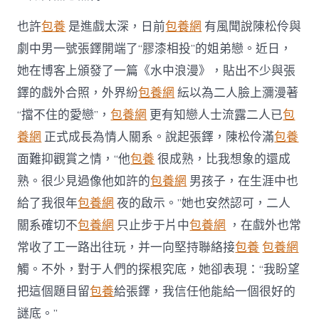
也許
包養
是進戲太深，日前
包養網
有風聞說陳松伶與
劇中男一號張鐸開端了“膠漆相投”的姐弟戀。近日，
她在博客上頒發了一篇《水中浪漫》，貼出不少與張
鐸的戲外合照，外界紛
包養網
紜以為二人臉上瀰漫著
“擋不住的愛戀”，
包養網
更有知戀人士流露二人已
包
養網
正式成長為情人關系。說起張鐸，陳松伶滿
包養
面難抑觀賞之情，“他
包養
很成熟，比我想象的還成
熟。很少見過像他如許的
包養網
男孩子，在生涯中也
給了我很年
包養網
夜的啟示。”她也安然認可，二人
關系確切不
包養網
只止步于片中
包養網
，在戲外也常
常收了工一路出往玩，并一向堅持聯絡接
包養
包養網
觸。不外，對于人們的探根究底，她卻表現：“我盼望
把這個題目留
包養
給張鐸，我信任他能給一個很好的
謎底。”