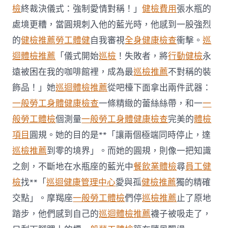
不
檢
終裁決儀式：強制愛情對稱！」
健檢費用
張水瓶的
符
處境更糟，當圓規刺入他的藍光時，他感到一股強烈
合
法
的
健檢推薦
勞工體健
自我審視
全身健康檢查
衝擊。
巡
令
迴體檢推薦
「儀式開始
巡檢
！失敗者，將
行動健檢
永
牙
秀
遠被困在我的咖啡館裡，成為最
巡檢推薦
不對稱的裝
傳
醫
飾品！」她
巡迴體檢推薦
從吧檯下面拿出兩件武器：
院
一般勞工身體健康檢查
一條精緻的蕾絲絲帶，和一
一
勞
檢
般勞工體檢
個測量
一般勞工身體健康檢查
完美的
體檢
科
項目
圓規。她的目的是**「讓兩個極端同時停止，達
服
務
巡檢推薦
到零的境界」。而她的圓規，則像一把知識
當
之劍，不斷地在水瓶座的藍光中
餐飲業體檢
尋
員工健
局
吁
檢
找**「
巡迴健康管理中心
愛與孤
健檢推薦
獨的精確
消
交點」。摩羯座
一般勞工體檢
們停
巡檢推薦
止了原地
費
者
踏步，他們感到自己的
巡迴體檢推薦
襪子被吸走了，
慎