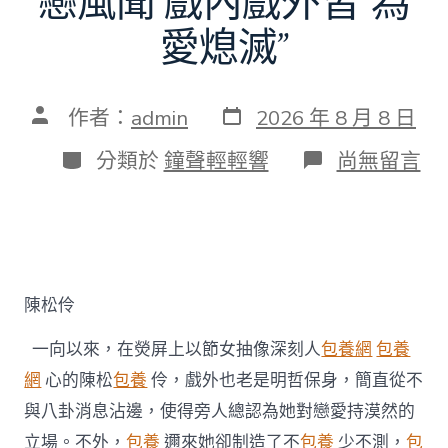
戀風聞 戲內戲外皆“為
愛熄滅”
發
文
作者：
admin
2026 年 8 月 8 日
表
章
日
作
分
在
分類於
鐘聲輕輕響
尚無留言
期
者
類
〈陳
松
伶
否
定
台
包
陳松伶
養
姐
一向以來，在熒屏上以節女抽像深刻人
包養網
包養
弟
戀
網
心的陳松
包養
伶，戲外也老是明哲保身，簡直從不
風
與八卦消息沾邊，使得旁人總認為她對戀愛持漠然的
聞
戲
立場。不外，
包養
邇來她卻制造了不
包養
少不測，
包