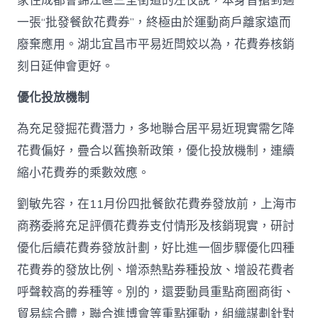
家住成都會錦江區三圣街道的左佼說，本身曾搶到過
一張“批發餐飲花費券”，終極由於運動商戶離家遠而
廢棄應用。湖北宜昌市平易近閆姣以為，花費券核銷
刻日延伸會更好。
優化投放機制
為充足發掘花費潛力，多地聯合居平易近現實需乞降
花費偏好，疊合以舊換新政策，優化投放機制，連續
縮小花費券的乘數效應。
劉敏先容，在11月份四批餐飲花費券發放前，上海市
商務委將充足評價花費券支付情形及核銷現實，研討
優化后續花費券發放計劃，好比進一個步驟優化四種
花費券的發放比例、增添熱點券種投放、增設花費者
呼聲較高的券種等。別的，還要動員重點商圈商街、
貿易綜合體，聯合進博會等重點運動，組織謀劃針對