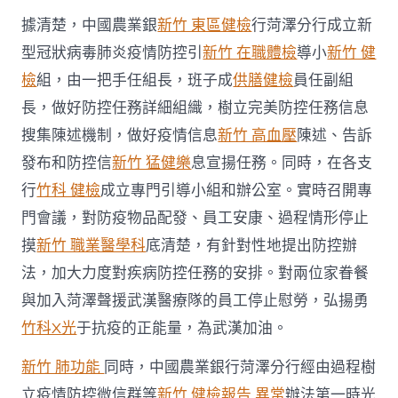
控
據清楚，中國農業銀
新竹 東區健檢
行菏澤分行成立新
戰〉
中
型冠狀病毒肺炎疫情防控引
新竹 在職體檢
導小
新竹 健
檢
組，由一把手任組長，班子成
供膳健檢
員任副組
長，做好防控任務詳細組織，樹立完美防控任務信息
搜集陳述機制，做好疫情信息
新竹 高血壓
陳述、告訴
發布和防控信
新竹 猛健樂
息宣揚任務。同時，在各支
行
竹科 健檢
成立專門引導小組和辦公室。實時召開專
門會議，對防疫物品配發、員工安康、過程情形停止
摸
新竹 職業醫學科
底清楚，有針對性地提出防控辦
法，加大力度對疾病防控任務的安排。對兩位家眷餐
與加入菏澤聲援武漢醫療隊的員工停止慰勞，弘揚勇
竹科X光
于抗疫的正能量，為武漢加油。
新竹 肺功能
同時，中國農業銀行菏澤分行經由過程樹
立疫情防控微信群等
新竹 健檢報告 異常
辦法第一時光