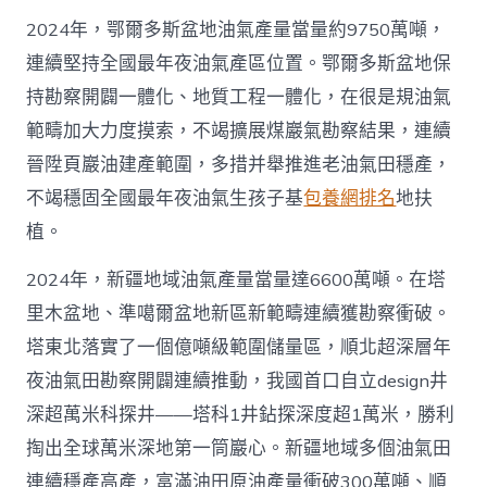
2024年，鄂爾多斯盆地油氣產量當量約9750萬噸，
連續堅持全國最年夜油氣產區位置。鄂爾多斯盆地保
持勘察開闢一體化、地質工程一體化，在很是規油氣
範疇加大力度摸索，不竭擴展煤巖氣勘察結果，連續
晉陞頁巖油建產範圍，多措并舉推進老油氣田穩產，
不竭穩固全國最年夜油氣生孩子基
包養網排名
地扶
植。
2024年，新疆地域油氣產量當量達6600萬噸。在塔
里木盆地、準噶爾盆地新區新範疇連續獲勘察衝破。
塔東北落實了一個億噸級範圍儲量區，順北超深層年
夜油氣田勘察開闢連續推動，我國首口自立design井
深超萬米科探井——塔科1井鉆探深度超1萬米，勝利
掏出全球萬米深地第一筒巖心。新疆地域多個油氣田
連續穩產高產，富滿油田原油產量衝破300萬噸、順