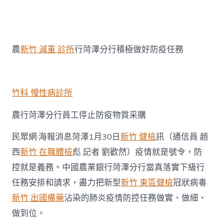
者
類
〈眾
擎
易
舉
農
農
新竹 減重 診所
行菏澤分行積極做好防疫任務
行
菏
澤
分
行
竹科 慢性病診所
全
力
農行菏澤分行員工停止防疫物質采購
打
森
民眾網·海報消息菏澤1月30日
新竹 健檢
訊（通信員 趙
和
診
西
新竹 在職體檢
彪 記者 劉歡然）疫情就是號令，防
所
控就是義務。中國農業銀行菏澤分行當真落實下級行
減
重
任務安排和請求，盡力把新型
新竹 東區健檢
冠狀病毒
好
新竹 出國備藥
沾染的肺炎疫情防控任務做實、做細、
疫
情
做到位。
防