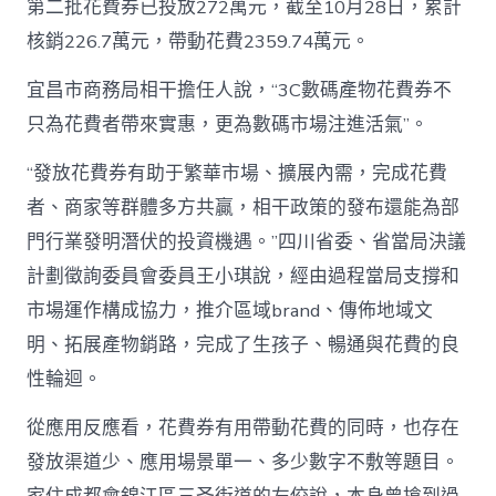
第二批花費券已投放272萬元，截至10月28日，累計
核銷226.7萬元，帶動花費2359.74萬元。
宜昌市商務局相干擔任人說，“3C數碼產物花費券不
只為花費者帶來實惠，更為數碼市場注進活氣”。
“發放花費券有助于繁華市場、擴展內需，完成花費
者、商家等群體多方共贏，相干政策的發布還能為部
門行業發明潛伏的投資機遇。”四川省委、省當局決議
計劃徵詢委員會委員王小琪說，經由過程當局支撐和
市場運作構成協力，推介區域brand、傳佈地域文
明、拓展產物銷路，完成了生孩子、暢通與花費的良
性輪迴。
從應用反應看，花費券有用帶動花費的同時，也存在
發放渠道少、應用場景單一、多少數字不敷等題目。