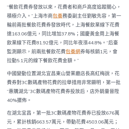
“餐飲花費券發放以來，花費者和商戶高度追蹤關心，
積極介入。”上海市商
包養
務委副主任劉敏先容，第一
輪前兩批餐飲花費券發放時代，上海餐飲業線下花費
達163.06億元，同比增加37.8%；國慶黃金周上海餐
飲業線下花費81.92億元，同比年夜漲44.8%。“后臺
監測顯示，前兩批餐飲花費
包養網
券每核銷1元，會
拉動5.1元的線下餐飲花費金額。”
中國變動位置湖北宜昌東山營業廳店長高紅梅說，花
費券對3C數碼產物花費的拉舉措用非常顯明，第一批
“惠購湖北”3C數碼產物花費券投放后，店外銷量晉陞
40%擺佈。
在湖北宜昌，第一批3C數碼產物花費券已投放676萬
元，累計核銷663.57萬元，帶動花費4503.06萬元；