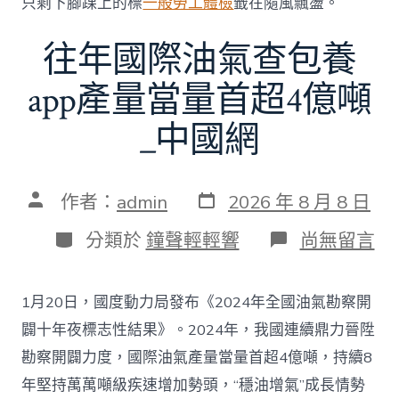
只剩下腳踝上的標
一般勞工體檢
籤在隨風飄盪。
選〉
中
往年國際油氣查包養
app產量當量首超4億噸
_中國網
發
文
作者：
admin
2026 年 8 月 8 日
表
章
日
作
分
在
分類於
鐘聲輕輕響
尚無留言
期
者
類
〈往
年
國
1月20日，國度動力局發布《2024年全國油氣勘察開
際
油
闢十年夜標志性結果》。2024年，我國連續鼎力晉陞
氣
勘察開闢力度，國際油氣產量當量首超4億噸，持續8
查
包
年堅持萬萬噸級疾速增加勢頭，“穩油增氣”成長情勢