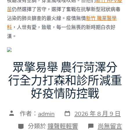
夜廳沒有空調，穿堂風嗖嗖吹過。但他們
新竹 HPV疫
苗
仍然選擇了苦守，選擇了奮戰在抗擊新型冠狀病毒
沾染的肺炎篩查的最火線。疫情無情
新竹 職業醫學
科
，人世有愛，致敬，每一位無畏的新時期白衣好
漢。
眾擎易舉 農行菏澤分
行全力打森和診所減重
好疫情防控戰
發
文
作者：
admin
2026 年 8 月 9 日
表
章
日
作
分
在
分類於
鐘聲輕輕響
尚無留言
期