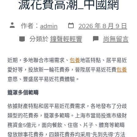
滅花費高潮_中國網
發
文
作者：
admin
2026 年 8 月 9 日
表
章
日
作
分
在
分類於
鐘聲輕輕響
尚無留言
期
者
類
〈多
地
派
近期，多地聯合市場需求、
包養
地區特點、居平易近
發
新
愛好等，投放新一輪花費券，晉陞居平易近花費
包養
一
意愿、豐盛居平易近花費體驗。
輪
花
籠罩多個範疇
費
券
真
依據財產特點和居平易近花費需求，各地發布了分歧
金
類型的花費券，籠罩多範疇。上海市當局投進市級財
查
包
務資金5億元，面向餐飲、住宿、片子、體育等範疇
養
發放辦事花費券，四類花費券均采用“先到先得”方法
網