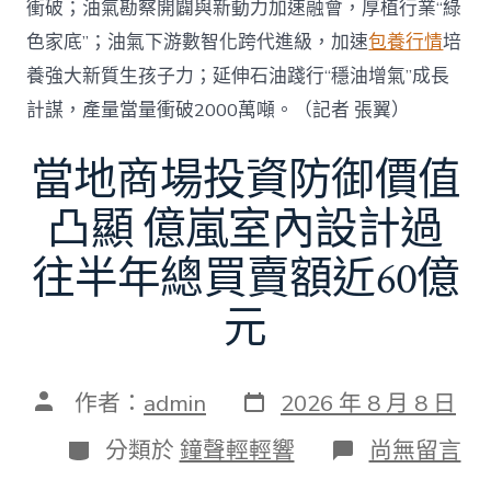
衝破；油氣勘察開闢與新動力加速融會，厚植行業“綠
色家底”；油氣下游數智化跨代進級，加速
包養行情
培
養強大新質生孩子力；延伸石油踐行“穩油增氣”成長
計謀，產量當量衝破2000萬噸。（記者 張翼）
當地商場投資防御價值
凸顯 億嵐室內設計過
往半年總買賣額近60億
元
發
文
作者：
admin
2026 年 8 月 8 日
表
章
日
作
分
在
分類於
鐘聲輕輕響
尚無留言
期
者
類
〈當