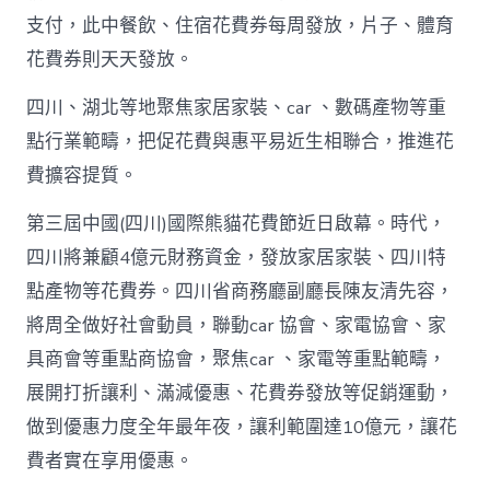
站
支付，此中餐飲、住宿花費券每周發放，片子、體育
白
花費券則天天發放。
銀
撲
滅
四川、湖北等地聚焦家居家裝、car 、數碼產物等重
花
點行業範疇，把促花費與惠平易近生相聯合，推進花
費
高
費擴容提質。
潮
_
第三屆中國(四川)國際熊貓花費節近日啟幕。時代，
中
四川將兼顧4億元財務資金，發放家居家裝、四川特
國
網〉
點產物等花費券。四川省商務廳副廳長陳友清先容，
中
將周全做好社會動員，聯動car 協會、家電協會、家
具商會等重點商協會，聚焦car 、家電等重點範疇，
展開打折讓利、滿減優惠、花費券發放等促銷運動，
做到優惠力度全年最年夜，讓利範圍達10億元，讓花
費者實在享用優惠。