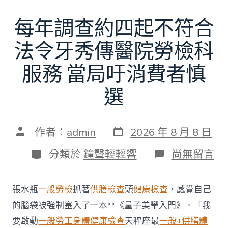
每年調查約四起不符合
法令牙秀傳醫院勞檢科
服務 當局吁消費者慎
選
發
文
作者：
admin
2026 年 8 月 8 日
表
章
日
作
分
在
分類於
鐘聲輕輕響
尚無留言
期
者
類
〈每
年
調
張水瓶
一般勞檢
抓著
供膳檢查
頭
健康檢查
，感覺自己
查
約
的腦袋被強制塞入了一本**《量子美學入門》。「我
四
要啟動
一般勞工身體健康檢查
天秤座最
一般+供膳體
起