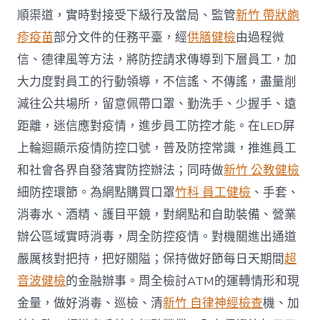
順渠道，實時對接受下級行及當局、監管
新竹 帶狀皰
疹疫苗
部分文件的任務平臺，經
供膳健檢
由過程微
信、德律風等方法，將防控請求傳導到下層員工，加
大力度對員工的行動領導，不信謠、不傳謠，盡量削
減往公共場所，留意佩帶口罩、勤洗手、少握手、遠
距離，迷信應對疫情，進步員工防控才能。在LED屏
上輪迴顯示疫情防控口號，普及防控常識，推進員工
和社會各界自發落實防控辦法；同時做
新竹 公教健檢
細防控環節。為網點購買口罩
竹科 員工健檢
、手套、
消毒水、酒精、護目平鏡，對網點和自助裝備、營業
辦公區域實時消毒，周全防控疫情。對機關進出通道
嚴厲核對把持，把好關隘；保持做好節每日天期間
超
音波健檢
的金融辦事。周全檢討ATM的運轉情形和現
金量，做好消毒、巡檢、清
新竹 自律神經檢查
機、加