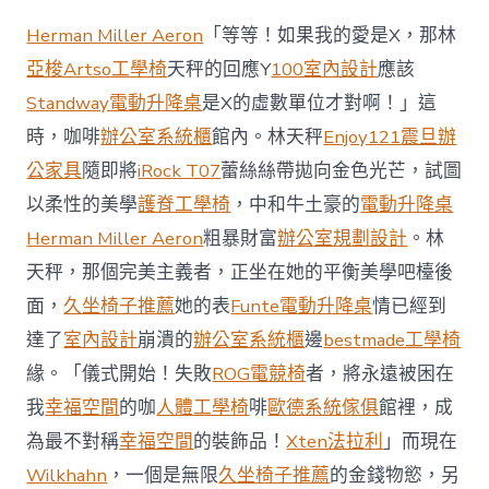
地
商
Herman Miller Aeron
「等等！如果我的愛是X，那林
場
投
亞梭Artso工學椅
天秤的回應Y
100室內設計
應該
資
Standway電動升降桌
是X的虛數單位才對啊！」這
防
御
時，咖啡
辦公室系統櫃
館內。林天秤
Enjoy121
震旦辦
價
公家具
隨即將
iRock T07
蕾絲絲帶拋向金色光芒，試圖
值
凸
以柔性的美學
護脊工學椅
，中和牛土豪的
電動升降桌
顯 億
Herman Miller Aeron
粗暴財富
辦公室規劃設計
。林
嵐
室
天秤，那個完美主義者，正坐在她的平衡美學吧檯後
內
設
面，
久坐椅子推薦
她的表
Funte電動升降桌
情已經到
計
達了
室內設計
崩潰的
辦公室系統櫃
邊
bestmade工學椅
過
往
緣。「儀式開始！失敗
ROG電競椅
者，將永遠被困在
半
我
幸福空間
的咖
人體工學椅
啡
歐德系統傢俱
館裡，成
年
總
為最不對稱
幸福空間
的裝飾品！
Xten法拉利
」而現在
買
Wilkhahn
，一個是無限
久坐椅子推薦
的金錢物慾，另
賣