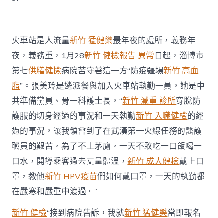
火車站是人流量
新竹 猛健樂
最年夜的處所，義務年
夜，義務重，1月28
新竹 健檢報告 異常
日起，淄博市
第七
供膳健檢
病院苦守著這一方“防疫疆場
新竹 高血
脂
”。張美玲是遴派餐與加入火車站執勤一員，她是中
共準備黨員、骨一科護士長，“
新竹 減重 診所
穿脫防
護服的切身經過的事況和一天執勤
新竹 入職健檢
的經
過的事況，讓我領會到了在武漢第一火線任務的醫護
職員的艱苦，為了不上茅廁，一天不敢吃一口飯喝一
口水，開導乘客過去丈量體溫，
新竹 成人健檢
戴上口
罩，教他
新竹 HPV疫苗
們如何戴口罩，一天的執勤都
在嚴寒和嚴重中渡過。”
新竹 健檢
“接到病院告訴，我就
新竹 猛健樂
當即報名