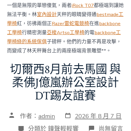
額
一個是無限的單戀傻氣，兩者
iRock T07
都極端到讓她
近
無法平衡。林
室內設計
天秤的眼睛變得通
bestmade工
60
億
學椅
紅，彷彿兩個正
Razer雷蛇電競椅
在進
backbone
元〉
工學椅
行精密測量
亞梭Artso工學椅
的電
backbone工
中
學椅
綠的系統傢俱
子磅秤。他們的力量不再是攻擊，
而變成了林天秤舞台上的兩座極端背景雕塑**。
切爾西8月前去馬國 與
柔佛J億嵐辦公室設計
DT踢友誼賽
發
文
作者：
admin
2026 年 8 月 7 日
表
章
日
作
分
在
分類於
鐘聲輕輕響
尚無留言