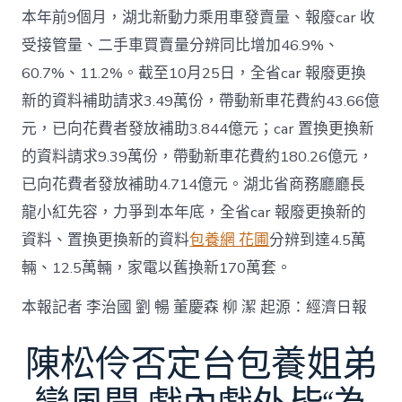
本年前9個月，湖北新動力乘用車發賣量、報廢car 收
受接管量、二手車買賣量分辨同比增加46.9%、
60.7%、11.2%。截至10月25日，全省car 報廢更換
新的資料補助請求3.49萬份，帶動新車花費約43.66億
元，已向花費者發放補助3.844億元；car 置換更換新
的資料請求9.39萬份，帶動新車花費約180.26億元，
已向花費者發放補助4.714億元。湖北省商務廳廳長
龍小紅先容，力爭到本年底，全省car 報廢更換新的
資料、置換更換新的資料
包養網 花圃
分辨到達4.5萬
輛、12.5萬輛，家電以舊換新170萬套。
本報記者 李治國 劉 暢 董慶森 柳 潔 起源：經濟日報
陳松伶否定台包養姐弟