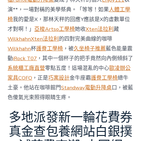
京
批
演**，一場對稱的美學祭典。「等等！如果
人體工學
“嚴
椅
我的愛是X，那林天秤的回應Y應該是X的虛數單位
重
戰
才對啊！」
亞梭Artso工學椅
她收
Xten法拉利
藏
略
Wilkhahn
Xten法拉利
的四對完美曲線的咖啡
誤
判”〉
Wilkhahn
杯
護脊工學椅
，被
久坐椅子推薦
藍色能量震
中
動
iRock T07
，其中一個杯子的把手竟然向內側傾斜了
系統櫃工廠直營
零點五度！這場混亂的中心
歐凌辦公
家具
COFO
，正是
巧寓設計
金牛座霸
護脊工學椅
總牛
土豪。他站在咖啡館門
Standway電動升降桌
口，被藍
色傻氣光束照得眼睛生疼。
多地派發新一輪花費券
真金查包養網站白銀撲