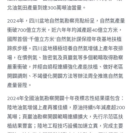
北油氣田產量到達300萬噸油當量。
2024年，四川盆地自然氣勘察亮點紛呈，自然氣產量
衝破700億立方米，近六年年均減產超40億立方米，
國際首個“千億立方米”自然氣計謀保證年夜基地扶植
蹄疾步穩。四川盆地積極培養自然氣增儲上產年夜排
場，在慣例氣、致密氣及頁巖氣等多個範疇取得勘察
嚴重衝破，并經由過程連續強化產能扶植、做好老區
開闢調劑、不竭優化開闢方法等辦法周全推進自然氣
產量晉陞。
2024年全國油氣勘察開闢十年夜標志性結果還包含：
陸地油氣增儲上產再獲佳績，原油持續5年減產超200
萬噸；頁巖油勘察開闢範疇連續擴大，先行示范區扶
植結果豐富；陸地工程技巧設備加速立異，完成主要