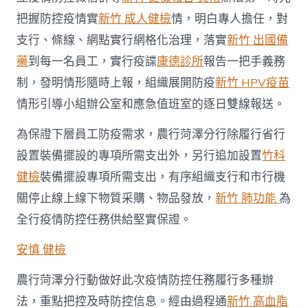
把握防控疫情實
新竹 成人健檢
情，明白專人擔任，對
支行、條線、網點實行網格化治理，落實
新竹 出國備
藥
到每一名員工，實行疫諜
康德診所
報告一把手義務
制，發明情形隨時上報，組織展開防疫
新竹 HPV疫苗
情形引導小組辦公室和應急值班室的逐日雙線報送。
為保證下層員工防疫需求，農行菏澤分行除履行省行
設置裝備擺設的專項所需支出外，另行追加設置
竹科
健檢
裝備擺設專項所需支出，有序組織支行和市行機
關停止線上線下物質采購、物品發放，
新竹 肺功能
為
全行疫情防控任務供給堅實保證。
安慎 健檢
農行菏澤分行動做好此次疫情防控任務履行多種辦
法，重點把控及時防控信息。經由過程通
新竹 高血脂