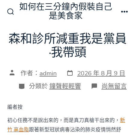
跳
如何在三分鐘內假裝自己
至
是美食家
搜
選
主
尋
單
切
要
森和診所減重我是黨員
換
內
開
關
·我帶頭
容
發
文
作者：
admin
2026 年 8 月 9 日
表
章
日
作
分
在
分類於
鐘聲輕輕響
尚無留言
期
者
類
〈森
和
診
編者按
所
減
初心任務不是說出來的，而是真刀真槍干出來的，
新
重
我
竹 高血脂
跟著新型冠狀病毒沾染的肺炎疫情悄然舒
是