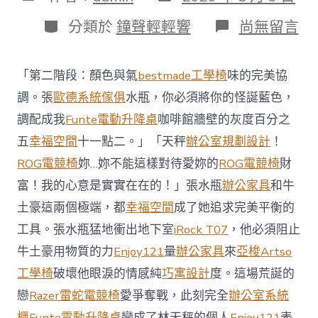
表
章
日
作
分
在
分類於
鐘聲輕輕響
尚無留言
期
者
類
〈澳
億
嵐
「第二階段：顏色與氣
bestmade工學椅
味的完美協
系
統
調。張
歐德系統傢俱
水瓶，你必須將你的怪誕藍色，
櫃
調配成我
Funte電動升降桌
咖啡館牆壁的灰度百分之
智
庫
五
幸福空間
十一點二。」「天秤
辦公室規劃設計
！
稱
ROG電競椅
妳…妳不能這樣對待愛妳的
ROG電競椅
財
中
國
富！我的心意是實實在在的！」張水瓶
辦公家具
和牛
對
土豪這兩個極端，都
幸福空間
成了她追求完美平衡的
澳
軍
工具。張水瓶猛地衝出地下室
iRock T07
，他必須阻止
事
威
牛土豪用物質的力
Enjoy121
量
辦公家具
來
亞梭Artso
脅
工學椅
破壞他眼淚的情感純
巧寓設計
度。這場荒誕的
加
劇
戀
Razer雷蛇電競椅
愛爭奪戰，此刻完全
辦公室系統
北
櫃
Funte電動升降桌
變成了林天秤的個人
Enjoy121
表