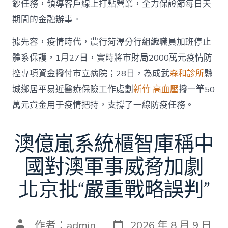
鈔任務，領導客戶線上打點營業，全力保證節每日天
期間的金融辦事。
據先容，疫情時代，農行菏澤分行組織職員加班停止
體系保護，1月27日，實時將市財局2000萬元疫情防
控專項資金撥付市立病院；28日，為成武
森和診所
縣
城鄉居平易近醫療保險工作處劃
新竹 高血壓
撥一筆50
萬元資金用于疫情把持，支撐了一線防疫任務。
澳億嵐系統櫃智庫稱中
國對澳軍事威脅加劇
北京批“嚴重戰略誤判”
發
文
作者：
admin
2026 年 8 月 9 日