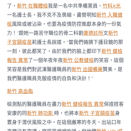
了，
新竹 在職體檢
我是一名中共準備黨員、
竹科X光
一名護士長，我不克不及畏縮，盡管明知
新竹 入職健
檢
風險或被沾染，也要為疫情防控進獻本身的一份氣
力！”跟她一路苦守職位的骨二科劉
康德診所
文
新竹
子宮頸疫苗
莉護士長說道。“當我們倆摘下護目鏡的那
一刻，彼此都笑了，由於我們的臉上都印下
新竹 健檢
報告 異常
了一個年夜年夜
新竹 公教健檢
的笑容，這個
笑容是我們對武漢醫護職員的
新竹 出國備藥
贊美，是
我們醫護職員克服疫情的自負和決計！”
新竹 高血脂
檢測點的醫護職員在盡力
新竹 健檢報告 異常
保證搭客
安康的同
新竹 肺功能
時，也將本
新竹 子宮頸疫苗
身
置身于潛伏風險之中。在這個嚴寒的冬天，出站口年