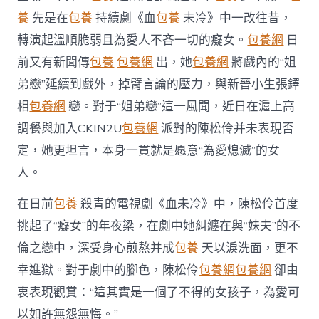
內
養
先是在
包養
持續劇《血
包養
未冷》中一改往昔，
戲
外
轉演起溫順脆弱且為愛人不吝一切的癡女。
包養網
日
皆
前又有新聞傳
包養
包養網
出，她
包養網
將戲內的“姐
“為
愛
弟戀”延續到戲外，掉臂言論的壓力，與新晉小生張鐸
熄
滅”〉
相
包養網
戀。對于“姐弟戀”這一風聞，近日在滬上高
中
調餐與加入CKIN2U
包養網
派對的陳松伶并未表現否
定，她更坦言，本身一貫就是愿意“為愛熄滅”的女
人。
在日前
包養
殺青的電視劇《血未冷》中，陳松伶首度
挑起了“癡女”的年夜梁，在劇中她糾纏在與“妹夫”的不
倫之戀中，深受身心煎熬并成
包養
天以淚洗面，更不
幸進獄。對于劇中的腳色，陳松伶
包養網
包養網
卻由
衷表現觀賞：“這其實是一個了不得的女孩子，為愛可
以如許無怨無悔。”