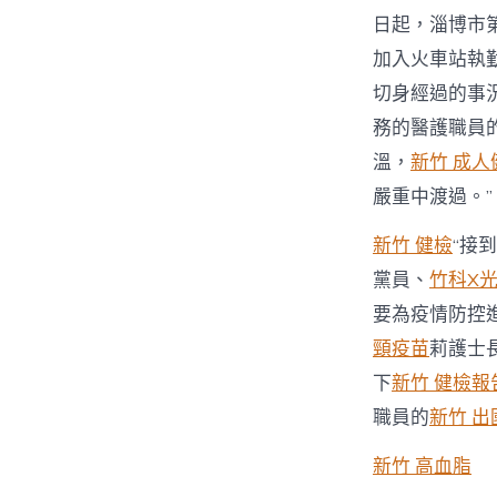
日起，淄博市
加入火車站執
切身經過的事
務的醫護職員
溫，
新竹 成人
嚴重中渡過。”
新竹 健檢
“接
黨員、
竹科X
要為疫情防控
頸疫苗
莉護士
下
新竹 健檢報
職員的
新竹 出
新竹 高血脂