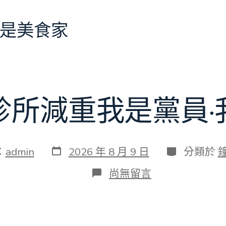
是美食家
診所減重我是黨員·
發
分
：
admin
2026 年 8 月 9 日
分類於
表
類
日
在
尚無留言
期
〈森
和
診
所
減