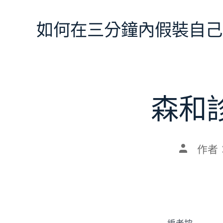
跳
至
如何在三分鐘內假裝自己
主
要
內
容
森和
文
作者
章
作
者