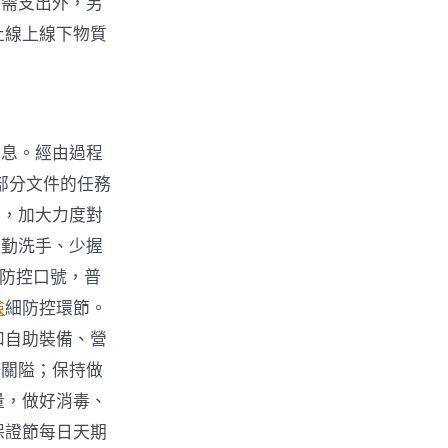
所需支出外，另
止線上線下物質
信息。經由過程
部分文件的任務
工，加大力度對
、勤洗手、少握
情防控口號，普
檢
細防控環節。
和自助裝備、營
好關隘；保持做
量，做好消毒、
保證節每日天期