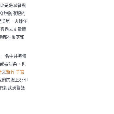
美玲是遴派餐與
穿脫防護服的
武漢第一火線任
乘客過去丈量體
勤都在嚴寒和
是一名中共準備
或被沾染，也
所
文
新竹 子宮
我們的臉上都印
們對武漢醫護