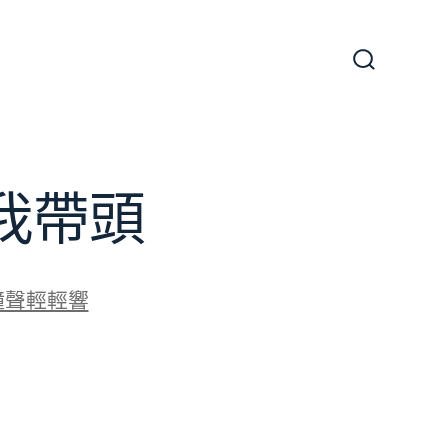
搜
尋
切
換
開
關
我帶頭
鐘聲輕輕響