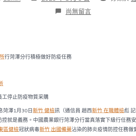
表
類
日
在
尚無留言
期
〈眾
擎
易
舉
農
行
菏
診所
行菏澤分行積極做好防疫任務
澤
分
行
全
力
所
打
森
員工停止防疫物質采購
和
診
息菏澤1月30日
新竹 健檢
訊（通信員 趙西
新竹 在職體檢
彪 
所
減
防控就是義務。中國農業銀行菏澤分行當真落實下級行任務
重
 東區健檢
冠狀病毒
新竹 出國備藥
沾染的肺炎疫情防控任務做
好