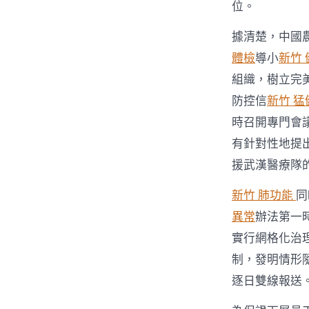
位。
據清楚，中國
體檢
導小
新竹 
組織，樹立完
防控信
新竹 猛
時召開專門會
有針對性地提
援武漢醫療隊
新竹 肺功能
同
異常
辦法第一
實行網格化治
制，發明情形
逐日雙線報送