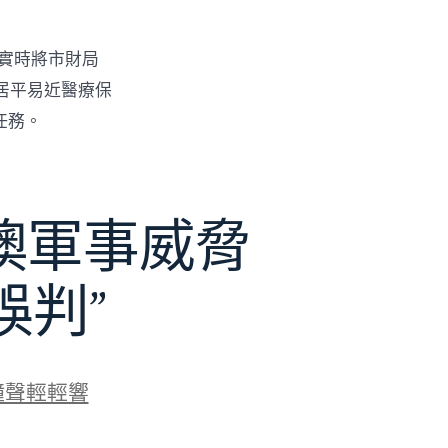
，實時將市財局
居平易近醫療保
任務。
澳軍事威脅
誤判”
鐘聲輕輕響