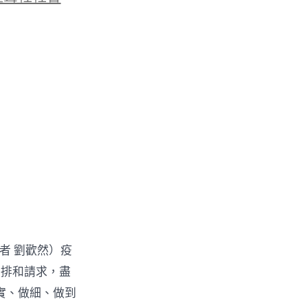
記者 劉歡然）疫
安排和請求，盡
實、做細、做到