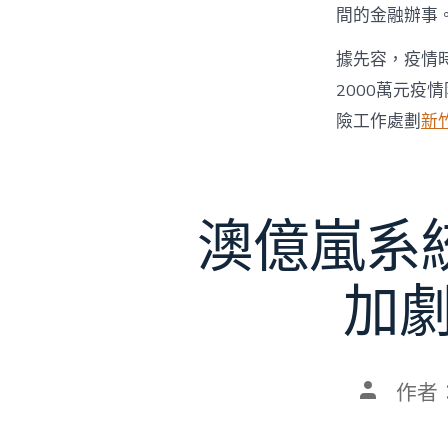
間的金融辦事
據先容，疫情
2000萬元疫
險工作處劃
新
澳億嵐系
加劇
文
作者
章
作