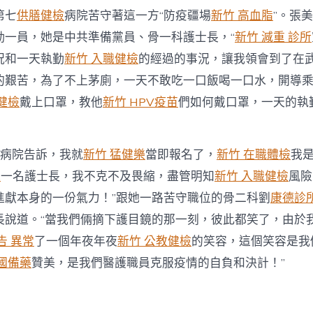
第七
供膳健檢
病院苦守著這一方“防疫疆場
新竹 高血脂
”。張
勤一員，她是中共準備黨員、骨一科護士長，“
新竹 減重 診所
況和一天執勤
新竹 入職健檢
的經過的事況，讓我領會到了在
的艱苦，為了不上茅廁，一天不敢吃一口飯喝一口水，開導
健檢
戴上口罩，教他
新竹 HPV疫苗
們如何戴口罩，一天的執
到病院告訴，我就
新竹 猛健樂
當即報名了，
新竹 在職體檢
我
光
一名護士長，我不克不及畏縮，盡管明知
新竹 入職健檢
風險
進獻本身的一份氣力！”跟她一路苦守職位的骨二科劉
康德診
長說道。“當我們倆摘下護目鏡的那一刻，彼此都笑了，由於
告 異常
了一個年夜年夜
新竹 公教健檢
的笑容，這個笑容是我
國備藥
贊美，是我們醫護職員克服疫情的自負和決計！”