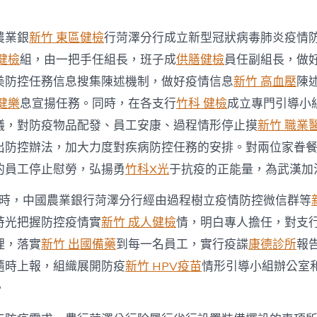
疫
情
防
農業銀
新竹 東區健檢
行菏澤分行成立新型冠狀病毒肺炎疫情
控
健檢
組，由一把手任組長，班子成
供膳健檢
員任副組長，做
戰〉
中
美防控任務信息搜集陳述機制，做好疫情信息
新竹 高血壓
陳
健樂
息宣揚任務。同時，在各支行
竹科 健檢
成立專門引導小
議，對防疫物品配發、員工安康、過程情形停止摸
新竹 職業
出防控辦法，加大力度對疾病防控任務的安排。對兩位家眷
的員工停止慰勞，弘揚勇
竹科X光
于抗疫的正能量，為武漢加
時，中國農業銀行菏澤分行經由過程樹立疫情防控微信群等
時光把握防控疫情實
新竹 成人健檢
情，明白專人擔任，對支
理，落實
新竹 出國備藥
到每一名員工，實行疫諜
康德診所
報
隨時上報，組織展開防疫
新竹 HPV疫苗
情形引導小組辦公室
。