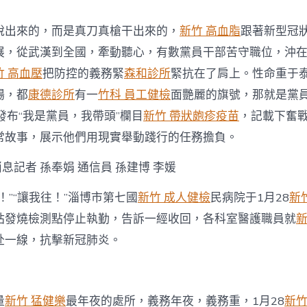
重
我
說出來的，而是真刀真槍干出來的，
新竹 高血脂
跟著新型冠
是
黨
展，從武漢到全國，牽動聽心，有數黨員干部苦守職位，沖
員
竹 高血壓
把防控的義務緊
森和診所
緊抗在了肩上。性命重于
·
我
場，都
康德診所
有一
竹科 員工健檢
面艷麗的旗號，那就是黨
帶
發布“我是黨員，我帶頭”欄目
新竹 帶狀皰疹疫苗
，記載下奮
頭〉
中
常故事，展示他們用現實舉動踐行的任務擔負。
消息記者 孫奉娟 通信員 孫建博 李媛
！”“讓我往！”淄博市第七國
新竹 成人健檢
民病院于1月28
新
站發燒檢測點停止執勤，告訴一經收回，各科室醫護職員就
新
赴一線，抗擊新冠肺炎。
量
新竹 猛健樂
最年夜的處所，義務年夜，義務重，1月28
新竹