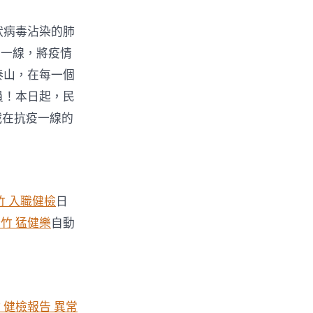
狀病毒沾染的肺
在一線，將疫情
泰山，在每一個
員！本日起，民
戰在抗疫一線的
竹 入職健檢
日
竹 猛健樂
自動
 健檢報告 異常