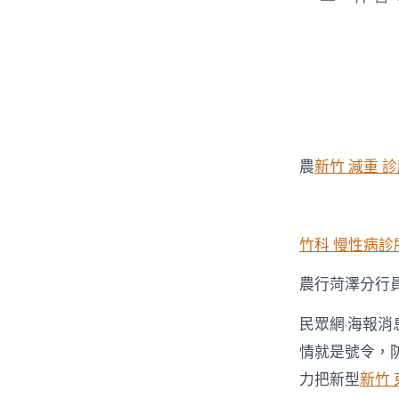
章
作
者
農
新竹 減重 
竹科 慢性病診
農行菏澤分行
民眾網·海報消
情就是號令，
力把新型
新竹