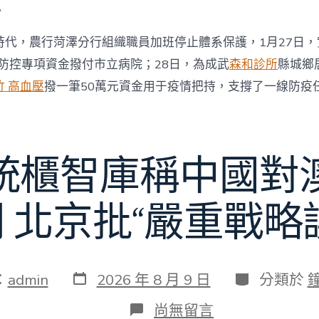
。
時代，農行菏澤分行組織職員加班停止體系保護，1月27日
情防控專項資金撥付市立病院；28日，為成武
森和診所
縣城鄉
竹 高血壓
撥一筆50萬元資金用于疫情把持，支撐了一線防疫
統櫃智庫稱中國對
 北京批“嚴重戰略
發
分
：
admin
2026 年 8 月 9 日
分類於
表
類
日
在
尚無留言