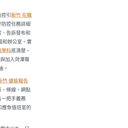
防控引
新竹 在職
好防控任務詳細
述、告訴發布和
組和辦公室。實
醫學科
底清楚，
餐與加入菏澤聲
油。
新竹 健檢報告
行、條線、網點
告一把手義務
和應急值班室的