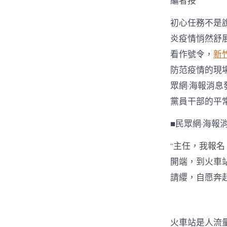
編者按
初心任務不是
炎疫情悄然舒
看作號令，
新
防范疫情的現
眾網·海報消息
黨員干部的平
■民眾網·海報
“主任，我報名
開端，到火車
請纓，自愿奔
火車站是人流