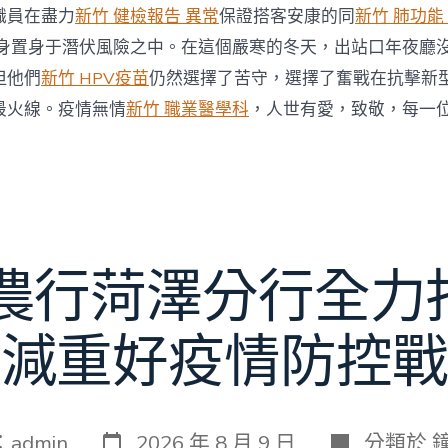
職員在盡力
新竹 健檢報告 異常
保證搭客安康的同
新竹 肺功能
身置身于潛伏風險之中。在這個嚴寒的冬天，出站口年夜廳
但他們
新竹 HPV疫苗
仍然選擇了苦守，選擇了奮戰在抗擊新
最火線。疫情無情
新竹 職業醫學科
，人世有愛，致敬，每一
 農行菏澤分行全力
減重好疫情防控戰
發
分
：
admin
2026 年 8 月 9 日
分類於