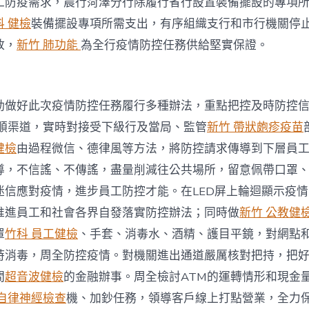
工防疫需求，農行菏澤分行除履行省行設置裝備擺設的專項
科 健檢
裝備擺設專項所需支出，有序組織支行和市行機關停
放，
新竹 肺功能
為全行疫情防控任務供給堅實保證。
動做好此次疫情防控任務履行多種辦法，重點把控及時防控
順渠道，實時對接受下級行及當局、監管
新竹 帶狀皰疹疫苗
健檢
由過程微信、德律風等方法，將防控請求傳導到下層員
導，不信謠、不傳謠，盡量削減往公共場所，留意佩帶口罩
迷信應對疫情，進步員工防控才能。在LED屏上輪迴顯示疫
推進員工和社會各界自發落實防控辦法；同時做
新竹 公教健
罩
竹科 員工健檢
、手套、消毒水、酒精、護目平鏡，對網點
時消毒，周全防控疫情。對機關進出通道嚴厲核對把持，把
間
超音波健檢
的金融辦事。周全檢討ATM的運轉情形和現金
 自律神經檢查
機、加鈔任務，領導客戶線上打點營業，全力