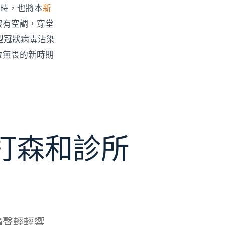
時，也將本
新
沒有空調，穿堂
型冠狀病毒沾染
位無畏的新時期
打森和診所
鐘聲輕輕響