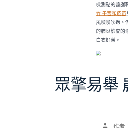
檢測點的醫護
竹 子宮頸疫苗
風嗖嗖吹過。
的肺炎篩查的
白衣好漢。
眾擎易舉
文
作者