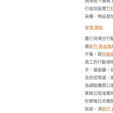
為保證下層員
行追加設置
竹
采購、物品發
安慎 健檢
農行菏澤分行
通
新竹 高血脂
平臺，經
供膳
員工的行動領
手、遠距離，
及防控常識，
為網點購買口
業辦公區域實
好節每日天期
巡檢、清
新竹