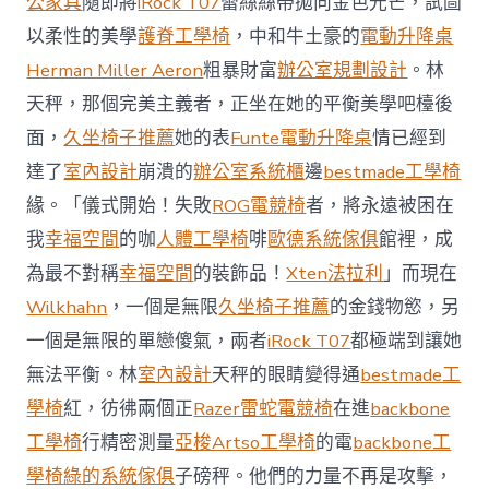
公家具
隨即將
iRock T07
蕾絲絲帶拋向金色光芒，試圖
值
凸
以柔性的美學
護脊工學椅
，中和牛土豪的
電動升降桌
顯 億
Herman Miller Aeron
粗暴財富
辦公室規劃設計
。林
嵐
室
天秤，那個完美主義者，正坐在她的平衡美學吧檯後
內
設
面，
久坐椅子推薦
她的表
Funte電動升降桌
情已經到
計
達了
室內設計
崩潰的
辦公室系統櫃
邊
bestmade工學椅
過
往
緣。「儀式開始！失敗
ROG電競椅
者，將永遠被困在
半
我
幸福空間
的咖
人體工學椅
啡
歐德系統傢俱
館裡，成
年
總
為最不對稱
幸福空間
的裝飾品！
Xten法拉利
」而現在
買
Wilkhahn
，一個是無限
久坐椅子推薦
的金錢物慾，另
賣
額
一個是無限的單戀傻氣，兩者
iRock T07
都極端到讓她
近
無法平衡。林
室內設計
天秤的眼睛變得通
bestmade工
60
億
學椅
紅，彷彿兩個正
Razer雷蛇電競椅
在進
backbone
元〉
工學椅
行精密測量
亞梭Artso工學椅
的電
backbone工
中
學椅
綠的系統傢俱
子磅秤。他們的力量不再是攻擊，