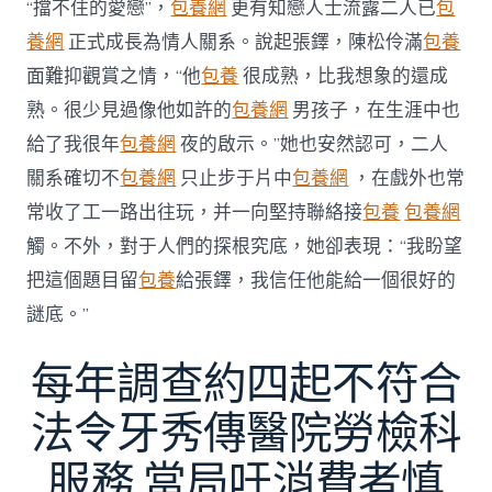
“擋不住的愛戀”，
包養網
更有知戀人士流露二人已
包
養網
正式成長為情人關系。說起張鐸，陳松伶滿
包養
面難抑觀賞之情，“他
包養
很成熟，比我想象的還成
熟。很少見過像他如許的
包養網
男孩子，在生涯中也
給了我很年
包養網
夜的啟示。”她也安然認可，二人
關系確切不
包養網
只止步于片中
包養網
，在戲外也常
常收了工一路出往玩，并一向堅持聯絡接
包養
包養網
觸。不外，對于人們的探根究底，她卻表現：“我盼望
把這個題目留
包養
給張鐸，我信任他能給一個很好的
謎底。”
每年調查約四起不符合
法令牙秀傳醫院勞檢科
服務 當局吁消費者慎