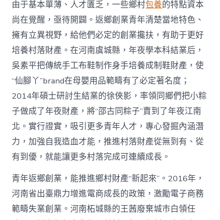
由于基本單薄、人才匱乏，一些鄉村
包養
的特點資本
尚在覺醒，亟待開闢。返鄉創業青年清楚當地特色、
擁有立異視野，給他們必定的創業攙扶，有助于更好
培養村落財產。在河南虞城縣，年夜學本科結業后，
吳素平把傳統手工布鞋制作身手培養成制鞋財產，使
“仙腳丫”brand在母嬰用品範疇有了必定著名度；
2014年碩士研討生結業的徐俠影，率領同鄉們把小粽
子做成了年夜財產，將“邵古同粽子”賣到了年夜江南
北。實行證實，吸引更多青年人才，專心發掘內涵潛
力，加強自我造血才能，推進村落財產從無到有、從
有到優，就能讓更多村落完成可連續成長。
青年返鄉創業，能推進鄉村財產“新起來”。2016年，
河南省出臺鼎力增進電商成長的政策，激勵電子商務
範疇失業創業。河南柘城縣的王茜廢棄城市白領任