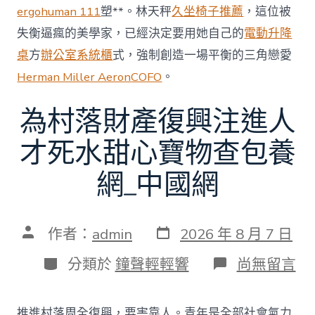
ergohuman 111
塑**。林天秤
久坐椅子推薦
，這位被
失衡逼瘋的美學家，已經決定要用她自己的
電動升降
桌
方
辦公室系統櫃
式，強制創造一場平衡的三角戀愛
Herman Miller Aeron
COFO
。
為村落財產復興注進人
才死水甜心寶物查包養
網_中國網
發
文
作者：
admin
2026 年 8 月 7 日
表
章
日
作
分
在
分類於
鐘聲輕輕響
尚無留言
期
者
類
〈為
村
落
推進村落周全復興，要害靠人。青年是全部社會氣力