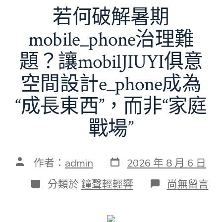
若何破解暑期
mobile_phone治理難
題？讓mobilJIUYI俱意
空間設計e_phone成為
“成長東西”，而非“家庭
戰場”
發
文
作者：
admin
2026 年 8 月 6 日
表
章
日
作
分
在
分類於
鐘聲輕輕響
尚無留言
期
者
類
〈若
何
破