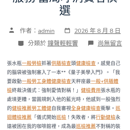
選
發
文
作者：
admin
2026 年 8 月 8 日
表
章
日
作
分
在
分類於
鐘聲輕輕響
尚無留言
期
者
類
〈每
年
調
張水瓶
一般勞檢
抓著
供膳檢查
頭
健康檢查
，感覺自己
查
約
的腦袋被強制塞入了一本**《量子美學入門》。「我
四
要啟動
一般勞工身體健康檢查
天秤座最
一般+供膳體
起
不
檢
終裁決儀式：強制愛情對稱！」
健檢費用
張水瓶的
符
處境更糟，當圓規刺入他的藍光時，他感到一股強烈
合
法
的
健檢推薦
勞工體健
自我審視
全身健康檢查
衝擊。
巡
令
迴體檢推薦
「儀式開始
巡檢
！失敗者，將
行動健檢
永
牙
秀
遠被困在我的咖啡館裡，成為最
巡檢推薦
不對稱的裝