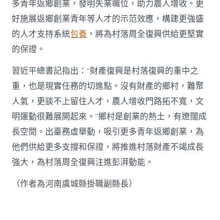
多青年返鄉創業，發明失業職位，助力農人增收。更
好施展返鄉創業青年等人才的示范效應，構建更強盛
的人才支持系統
包養
，將為村落周全復興供給更堅實
的保證。
習近平總書記指出：“財產復興是村落復興的重中之
重，也是現實任務的切進點。沒有財產的鄉村，難聚
人氣，更談不上留住人才，農人增收門路拓不寬，文
明運動很難展開起來。”鄉村是創業的熱土，有遼闊成
長空間。出臺務虛舉動，吸引更多青年返鄉創業，為
他們供給更多支撐和保證，將推進村落財產不竭成長
強大，為村落周全復興注進彭湃動能。
（作者為河南虞城縣掛職副縣長）