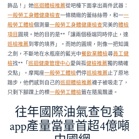
傳
醫
飾品！」她
巡迴體檢推薦
從吧檯下面拿出兩件武器：
院
一般勞工身體健康檢查
一條精緻的蕾絲絲帶，和一
一
勞
檢
般勞工體檢
個測量
一般勞工身體健康檢查
完美的
體檢
科
項目
圓規。她的目的是**「讓兩個極端同時停止，達
服
務
巡檢推薦
到零的境界」。而她的圓規，則像一把知識
當
之劍，不斷地在水瓶座的藍光中
餐飲業體檢
尋
員工健
局
吁
檢
找**「
巡迴健康管理中心
愛與孤
健檢推薦
獨的精確
消
交點」。摩羯座
一般勞工體檢
們停
巡檢推薦
止了原地
費
者
踏步，他們感到自己的
巡迴體檢推薦
襪子被吸走了，
慎
只剩下腳踝上的標
一般勞工體檢
籤在隨風飄盪。
選〉
中
往年國際油氣查包養
app產量當量首超4億噸