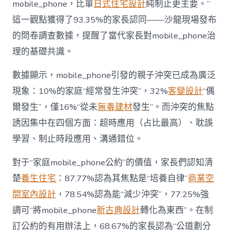
mobile_phone，比單
日式住宅設計
純制止更主要。”
而
非
這一觀點獲得了93.35%的家長認同——沙龍現場發布
“家
的問卷調查數據，提醒了當代家長對mobile_phone治
庭
戰
理的基礎共識。
場”〉
中
數據顯示，mobile_phone引發的親子沖突已成為廣泛
現象：10%的家庭“經常發生沖突”，32%
客變設計
“偶
爾發生”，僅16%“從未
無毒建材
發生”。而沖突的焦點
誘因集中在四個方面：超時應用（占比最高）、耽誤
學習、制止時段應用、溝通錯位。
對于“家庭mobile_phone公約”的價值，家長們認知清
楚
養生住宅
：87.77%認為其焦點是“培養自律”
商業空
間室內設計
，78.54%認為能“減少沖突”，77.25%強
調可“將mobile_phone
新古典設計
轉化為東西”。在制
訂公約的有用辦法上，68.67%的家長認為“公道劃分