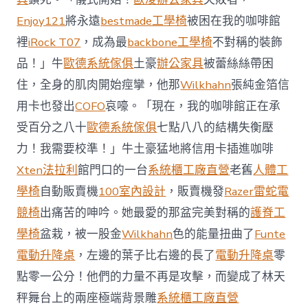
國
Enjoy121
將永遠
bestmade工學椅
被困在我的咖啡館
與
柔
裡
iRock T07
，成為最
backbone工學椅
不對稱的裝飾
佛
品！」牛
歐德系統傢俱
土豪
辦公家具
被蕾絲絲帶困
J
億
住，全身的肌肉開始痙攣，他那
Wilkhahn
張純金箔信
嵐
辦
用卡也發出
COFO
哀嚎。「現在，我的咖啡館正在承
公
受百分之八十
歐德系統傢俱
七點八八的結構失衡壓
室
設
力！我需要校準！」牛土豪猛地將信用卡插進咖啡
計
Xten法拉利
館門口的一台
系統櫃工廠直營
老舊
人體工
DT
踢
學椅
自動販賣機
100室內設計
，販賣機發
Razer雷蛇電
友
競椅
出痛苦的呻吟。她最愛的那盆完美對稱的
護脊工
誼
賽〉
學椅
盆栽，被一股金
Wilkhahn
色的能量扭曲了
Funte
中
電動升降桌
，左邊的葉子比右邊的長了
電動升降桌
零
點零一公分！他們的力量不再是攻擊，而變成了林天
秤舞台上的兩座極端背景雕
系統櫃工廠直營