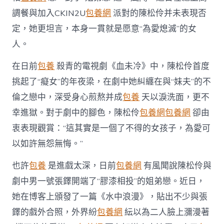
中
調餐與加入CKIN2U
包養網
派對的陳松伶并未表現否
定，她更坦言，本身一貫就是愿意“為愛熄滅”的女
人。
在日前
包養
殺青的電視劇《血未冷》中，陳松伶首度
挑起了“癡女”的年夜梁，在劇中她糾纏在與“妹夫”的不
倫之戀中，深受身心煎熬并成
包養
天以淚洗面，更不
幸進獄。對于劇中的腳色，陳松伶
包養網
包養網
卻由
衷表現觀賞：“這其實是一個了不得的女孩子，為愛可
以如許無怨無悔。”
也許
包養
是進戲太深，日前
包養網
有風聞說陳松伶與
劇中男一號張鐸開端了“膠漆相投”的姐弟戀。近日，
她在博客上頒發了一篇《水中浪漫》，貼出不少與張
鐸的戲外合照，外界紛
包養網
紜以為二人臉上瀰漫著