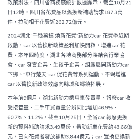
政策辦法。四川省商務廳統計數據顯示，截至10月21
日12時，四川省花費品以舊換新補助請求187.3萬
件，拉動相干花費近262.72億元。
2024湖北“千縣萬鎮 煥新花費”新動力car 花費季近期
啟動，car 以舊換新政策盈利加快開釋，增進car 花
費。本年四時度，湖北各地商務部分將結合行業協
會、car 發賣企業、生孩子企業，組織展開新動力car
下鄉、“車行楚天”car 促花費等系列運動，不竭增進
car 以舊換新政策效應向縣城和鄉鎮拓展。
本年前9個月，湖北新動力乘用車發賣量、報廢car 收
受接管量、二手車買賣量分辨同比增加46.9%、
60.7%、11.2%。截至10月25日，全省car 報廢更換
新的資料補助請求3.49萬份，帶動新車花費約43.66億
元，已向花費者發放補助3.844億元；car 置換更換新