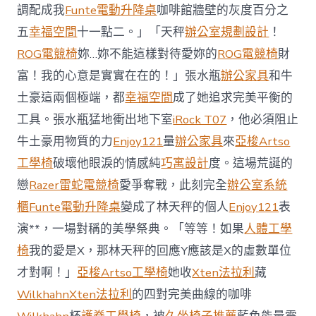
櫃
調配成我
Funte電動升降桌
咖啡館牆壁的灰度百分之
智
庫
五
幸福空間
十一點二。」「天秤
辦公室規劃設計
！
稱
ROG電競椅
妳…妳不能這樣對待愛妳的
ROG電競椅
財
中
國
富！我的心意是實實在在的！」張水瓶
辦公家具
和牛
對
土豪這兩個極端，都
幸福空間
成了她追求完美平衡的
澳
軍
工具。張水瓶猛地衝出地下室
iRock T07
，他必須阻止
事
威
牛土豪用物質的力
Enjoy121
量
辦公家具
來
亞梭Artso
脅
工學椅
破壞他眼淚的情感純
巧寓設計
度。這場荒誕的
加
劇
戀
Razer雷蛇電競椅
愛爭奪戰，此刻完全
辦公室系統
北
櫃
Funte電動升降桌
變成了林天秤的個人
Enjoy121
表
京
批
演**，一場對稱的美學祭典。「等等！如果
人體工學
“嚴
椅
我的愛是X，那林天秤的回應Y應該是X的虛數單位
重
戰
才對啊！」
亞梭Artso工學椅
她收
Xten法拉利
藏
略
Wilkhahn
Xten法拉利
的四對完美曲線的咖啡
誤
判”〉