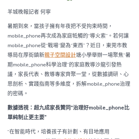
解
暑
羊城晚報記者 何寧
期
mobile_ph
治
暑期到來，當孩子擁有年夜把不受拘束時間，
理
mobile_phone再次成為家庭牴觸的“導火索”。若何讓
難
題？
mobile_phone從“戰場”變為“東西”？近日，東莞市教
讓
導局在厚街鎮新
親子空間設計
塘小學舉辦一場聚焦“暑
mobilJIUYI
俱
期mobile_phone科學治理”的家庭教導沙龍引發熱
意
議，家長代表、教導專家齊聚一堂，從數據調研、心
空
間
思剖析、實踐指南等多維度，拆解mobile_phone治理
設
計
的密碼。
e_phone
成
數據透視：超九成家長贊同“治理好mobile_phone比
為
單純制止更主要”
“成
長
東
“在智能時代，培養孩子有計劃、有目地應用
西”，