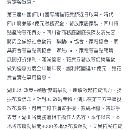
高
費擴容提質。
潮
_
第三屆中國(四川)國際熊貓花費節近日啟幕。時代，
中
四川將兼顧4億元財務資金，發放家居家裝、四川特
國
網〉
點產物等花費券。四川省商務廳副廳長陳友清先容，
中
將周全做好社會動員，聯動car 協會、家電協會、家
具商會等重點商協會，聚焦car 、家電等重點範疇，
展開打折讓利、滿減優惠、花費券發放等促銷運動，
做到優惠力度全年最年夜，讓利範圍達10億元，讓花
費者實在享用優惠。
湖北以“政策+運動”雙輪驅動，連續激起花費潛力、提
振花費信念。針對3C數碼產物，湖北在第三方平臺投
放花費券，可用于線下購置手機、數碼相機、智妙手
表等。湖北省商務廳相干擔任人先容，本年以來，本
地省市聯動展開4000多場促花費運動，立異拓展花費