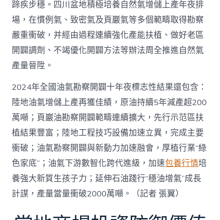
蹄疾步穩。四川盆地積極培養自然氣增儲上產年夜排
場，在慣例氣、致密氣及頁巖氣等多個範疇取得勘察
嚴重衝破，并經由過程連續強化產能扶植、做好老區
開闢調劑、不竭優化開闢方法等辦法周全推進自然氣
產量晉陞。
2024年全國油氣勘察開闢十年夜標志性結果還包含：
陸地油氣增儲上產再獲佳績，原油持續5年減產超200
萬噸；頁巖油勘察開闢範疇連續擴大，先行示范區扶
植結果豐富；陸地工程技巧設備加速立異，完成主要
衝破；油氣勘察開闢與新動力加速融會，厚植行業“綠
色家底”；油氣下游數智化跨代進級，加速
包養行情
培
養強大新質生孩子力；延伸石油踐行“穩油增氣”成長
計謀，產量當量衝破2000萬噸。（記者 張翼）