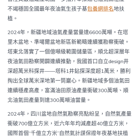
不竭穩固全國最年夜油氣生孩子基
包養網排名
地扶
植。
2024年，新疆地域油氣產量當量達6600萬噸。在塔
里木盆地、準噶爾盆地新區新範疇連續獲勘察衝破。
塔東北落實了一個億噸級範圍儲量區，順北超深層年
夜油氣田勘察開闢連續推動，我國首口自立design井
深超萬米科探井——塔科1井鉆探深度超1萬米，勝利
掏出全球萬米深地第一筒巖心。新疆地域多個油氣田
連續穩產高產，富滿油田原油產量衝破300萬噸、順
北油氣田產量到達300萬噸油當量。
2024年，四川盆地自然氣勘察亮點紛呈，自然氣產量
衝破700億立方米，近六年年均減產超40億立方米，
國際首個“千億立方米”自然氣計謀保證年夜基地扶植