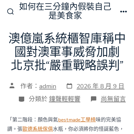
跳
如何在三分鐘內假裝自己
至
是美食家
搜
選
主
尋
單
切
要
澳億嵐系統櫃智庫稱中
換
內
開
關
國對澳軍事威脅加劇
容
北京批“嚴重戰略誤判”
發
文
作者：
admin
2026 年 8 月 9 日
表
章
日
作
分
在
分類於
鐘聲輕輕響
尚無留言
期
者
類
〈澳
億
嵐
「第二階段：顏色與氣
bestmade工學椅
味的完美協
系
統
調。張
歐德系統傢俱
水瓶，你必須將你的怪誕藍色，