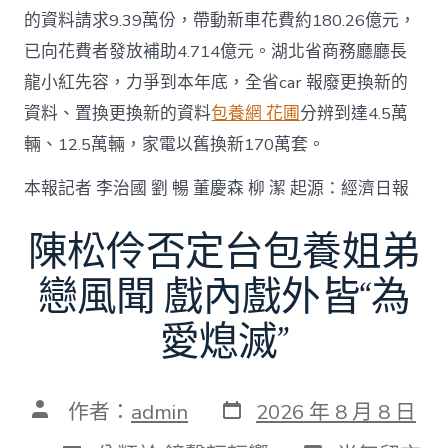
的資料請求9.39萬份，帶動新車花費約180.26億元，
已向花費者發放補助4.714億元。湖北省商務廳廳長
龍小紅先容，力爭到本年底，全省car 報廢更換新的
資料、置換更換新的資料
包養網 花圃
分辨到達4.5萬
輛、12.5萬輛，家電以舊換新170萬套。
本報記者 李治國 劉 暢 董慶森 柳 潔 起源：經濟日報
陳松伶否定台包養姐弟
戀風聞 戲內戲外皆“為
愛熄滅”
發
文
作者：
admin
2026 年 8 月 8 日
表
章
日