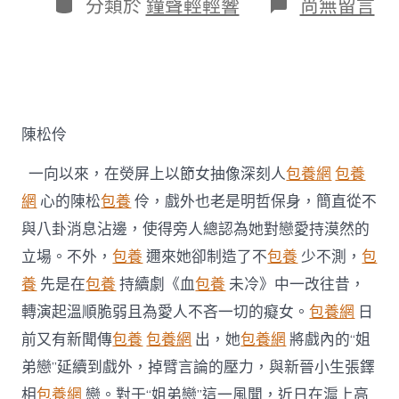
作
分
在
分類於
鐘聲輕輕響
尚無留言
期
者
類
〈陳
松
伶
否
定
台
包
陳松伶
養
姐
一向以來，在熒屏上以節女抽像深刻人
包養網
包養
弟
戀
網
心的陳松
包養
伶，戲外也老是明哲保身，簡直從不
風
與八卦消息沾邊，使得旁人總認為她對戀愛持漠然的
聞
戲
立場。不外，
包養
邇來她卻制造了不
包養
少不測，
包
內
養
先是在
包養
持續劇《血
包養
未冷》中一改往昔，
戲
外
轉演起溫順脆弱且為愛人不吝一切的癡女。
包養網
日
皆
前又有新聞傳
包養
包養網
出，她
包養網
將戲內的“姐
“為
愛
弟戀”延續到戲外，掉臂言論的壓力，與新晉小生張鐸
熄
滅”〉
相
包養網
戀。對于“姐弟戀”這一風聞，近日在滬上高