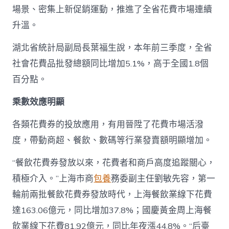
場景、密集上新促銷運動，推進了全省花費市場連續
升溫。
湖北省統計局副局長葉福生說，本年前三季度，全省
社會花費品批發總額同比增加5.1%，高于全國1.8個
百分點。
乘數效應明顯
各類花費券的投放應用，有用晉陞了花費市場活潑
度，帶動商超、餐飲、數碼等行業發賣額明顯增加。
“餐飲花費券發放以來，花費者和商戶高度追蹤關心，
積極介入。”上海市商
包養
務委副主任劉敏先容，第一
輪前兩批餐飲花費券發放時代，上海餐飲業線下花費
達163.06億元，同比增加37.8%；國慶黃金周上海餐
飲業線下花費81.92億元，同比年夜漲44.8%。“后臺