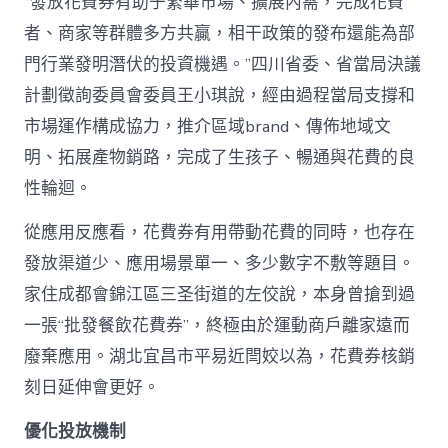
“發放花費券有助于繁華市場、擴展內需，完成花費
者、商家等群體多方共贏，相干政策的發布還能為部
門行業發明潛伏的投資機遇。”四川省委、省當局決議
計劃徵詢委員會委員王小琪說，經由過程當局支撐和
市場運作構成協力，推介區域brand、傳佈地域文
明、拓展產物銷路，完成了生孩子、暢通與花費的良
性輪迴。
從應用反應看，花費券有用帶動花費的同時，也存在
發放渠道少、應用場景單一、多少數字不敷等題目。
家住成都會錦江區三圣街道的左佼說，本身曾搶到過
一張“批發餐飲花費券”，終極由於運動商戶離家遠而
廢棄應用。湖北宜昌市平易近閆姣以為，花費券核銷
刻日延伸會更好。
優化投放機制