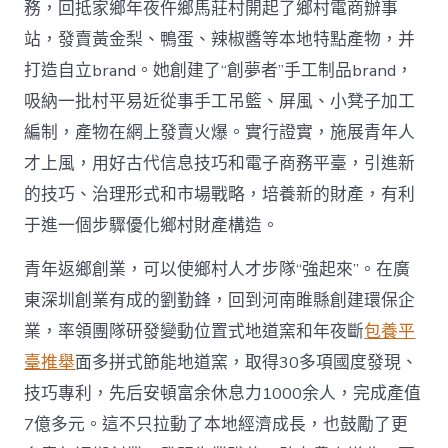
務，回抵家鄉年夜仵鄉馬莊村開起了鄉村電商辦事
站，發賣黃金梨、鴨蛋、辣椒醬等本地特點產物，并
打造自立brand。她創建了“創夢者”手工制品brand，
吸納一批村平易近從事手工吊籃、屏風、小凳子加工
編制，產物在網上發賣火爆。實行證實，施展青年人
才上風，用好古代信息技巧和電子商務平臺，引進新
的技巧、治理形式和市場戰略，培養新的財產，有利
于進一個步驟優化鄉村財產構造。
青年返鄉創業，可以使鄉村人才步隊“強起來”。在廣
東深圳創業有成的劉勤鋒，回到河南睢縣創建環保企
業，率領團隊研發變動位置式地道窯和年夜斷
包養平
臺推舉
面多拼式節能地道窯，取得30多項國度發現、
技巧專利，先后安頓富余休息力1000余人，完成產值
7億多元。這不只拉動了本地經濟成長，也鼓勵了更