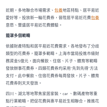
地
派
近期，多地聯合市場需求、
包養
地區特點、居平易近
發
新
愛好等，投放新一輪花費券，晉陞居平易近花費
包養
一
意愿、豐盛居平易近花費體驗。
輪
花
籠罩多個範疇
費
券
真
依據財產特點和居平易近花費需求，各地發布了分歧
金
類型的花費券，籠罩多範疇。上海市當局投進市級財
查
包
務資金5億元，面向餐飲、住宿、片子、體育等範疇
養
發放辦事花費券，四類花費券均采用“先到先得”方法
網
站
支付，此中餐飲、住宿花費券每周發放，片子、體育
白
花費券則天天發放。
銀
撲
滅
四川、湖北等地聚焦家居家裝、car 、數碼產物等重
花
點行業範疇，把促花費與惠平易近生相聯合，推進花
費