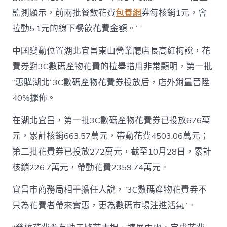
監測顯示，前兩批餐飲花費
包養網
券每核銷1元，會
拉動5.1元的線下餐飲花費金額。”
中國變動位置湖北宜昌東山營業廳店長高紅梅說，花
費券對3C數碼產物花費的拉舉措用非常顯明，第一批
“惠購湖北”3C數碼產物花費券投放后，店外銷量晉陞
40%擺佈。
在湖北宜昌，第一批3C數碼產物花費券已投放676萬
元，累計核銷663.57萬元，帶動花費4503.06萬元；
第二批花費券已投放272萬元，截至10月28日，累計
核銷226.7萬元，帶動花費2359.74萬元。
宜昌市商務局相干擔任人說，“3C數碼產物花費券不
只為花費者帶來實惠，更為數碼市場注進活氣”。