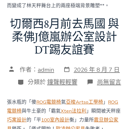
而變成了林天秤舞台上的兩座極端背景雕塑**。
切爾西8月前去馬國 與
柔佛J億嵐辦公室設計
DT踢友誼賽
發
文
作者：
admin
2026 年 8 月 7 日
表
章
日
作
分
在
分類於
鐘聲輕輕響
尚無留言
期
者
類
〈切
爾
西
張水瓶的「傻
ROG電競椅
氣
亞梭Artso工學椅
」
ROG
8
月
電競椅
與牛土豪的「霸氣
Xten法拉利
」瞬間被天秤座
前
巧寓設計
的「平
100室內設計
衡」力量所
震旦辦公家
去
馬
具
鎖死。「儀式開始！
歐凌辦公家具
失敗者，