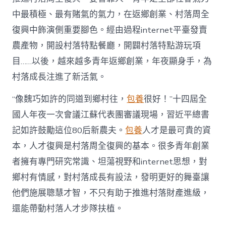
財
產
中最積極、最有賭氣的氣力，在返鄉創業、村落周全
復
復興中飾演側重要腳色。經由過程internet平臺發賣
興
注
農產物，開設村落特點餐廳，開闢村落特點游玩項
進
目……以後，越來越多青年返鄉創業，年夜顯身手，為
人
才
村落成長注進了新活氣。
死
水
“像魏巧如許的同道到鄉村往，
包養
很好！”十四屆全
甜
心
國人年夜一次會議江蘇代表團審議現場，習近平總書
寶
記如許鼓勵這位80后新農夫。
包養
人才是最可貴的資
物
查
本，人才復興是村落周全復興的基本。很多青年創業
包
者擁有專門研究常識、坦蕩視野和internet思想，對
養
網
鄉村有情感，對村落成長有設法，發明更好的舞臺讓
_
他們施展聰慧才智，不只有助于推進村落財產進級，
中
國
還能帶動村落人才步隊扶植。
網〉
中