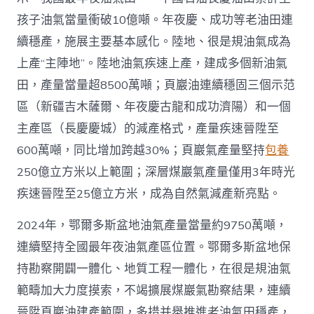
4
億
孩子油氣當量衝破10億噸。年夜慶、成功等老油田連
噸
續穩產，施展主要基本感化。陸地、很是規油氣成為
_
中
上產“主陣地”。陸地油氣疾速上產，建成多個新油氣
國
田，產量當量超8500萬噸；頁巖油連續穩固三個示范
網〉
中
區（新疆吉木薩爾、年夜慶古龍和成功濟陽）和一個
主產區（長慶慶城）的減產格式，產量疾速晉陞至
600萬噸，同比增加跨越30%；頁巖氣產量堅持
包養
250億立方米以上範圍；深層煤巖氣產量僅用3年時光
疾速晉陞至25億立方米，成為自然氣減產新亮點。
2024年，鄂爾多斯盆地油氣產量當量約9750萬噸，
連續堅持全國最年夜油氣產區位置。鄂爾多斯盆地保
持勘察開闢一體化、地質工程一體化，在很是規油氣
範疇加大力度摸索，不竭擴展煤巖氣勘察結果，連續
晉陞頁巖油建產範圍，多措并舉推進老油氣田穩產，