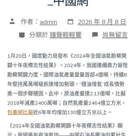
_中國網
發
文
作者：
admin
2026 年 8 月 8 日
表
章
日
作
分
在
分類於
鐘聲輕輕響
尚無留言
期
者
類
〈往
年
國
1月20日，國度動力局發布《2024年全國油氣勘察開
際
油
闢十年夜標志性結果》。2024年，我國連續鼎力晉陞
氣
勘察開闢力度，國際油氣產量當量首超4億噸，持續8
查
包
年堅持萬萬噸級疾速增加勢頭，“穩油增氣”成長情勢
養
進一個步驟穩固。此中，原油產量達2.13億噸，比擬
app
產
2018年減產2400萬噸；自然氣產量2464億立方米，
量
包養網比擬
近6年年均增加130億立方米以上。
當
量
首
《2024年全國油氣勘察開闢十年夜標志性結果》顯
超
示，我國最年夜油氣田——中國石油長慶油田累計生