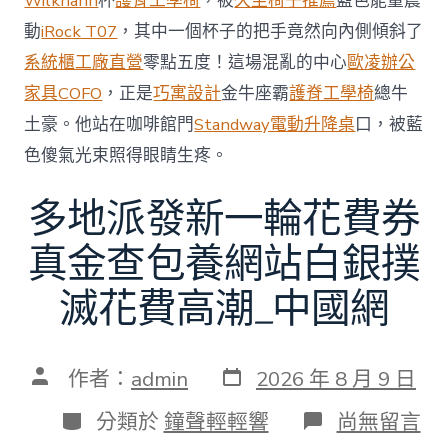
Wilkhahn
杯
護脊工學椅
，被
久坐椅子推薦
藍色能量震
中
動
iRock T07
，其中一個杯子的把手竟然向內側傾斜了
系統櫃工廠直營
零點五度！這場混亂的中心
歐凌辦公
家具
COFO
，正是
巧寓設計
金牛座霸
護脊工學椅
總牛
土豪。他站在咖啡館門
Standway電動升降桌
口，被藍
色傻氣光束照得眼睛生疼。
多地派發新一輪花費券
真金查包養網站白銀撲
滅花費高潮_中國網
發
文
作者：
admin
2026 年 8 月 9 日
表
章
日
作
分
在
分類於
鐘聲輕輕響
尚無留言
期
者
類
〈多