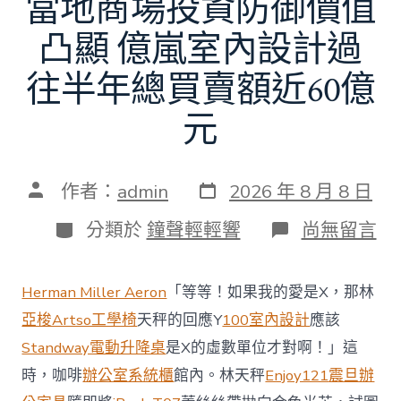
當地商場投資防御價值
凸顯 億嵐室內設計過
往半年總買賣額近60億
元
發
文
作者：
admin
2026 年 8 月 8 日
表
章
日
作
分
在
分類於
鐘聲輕輕響
尚無留言
期
者
類
〈當
地
商
Herman Miller Aeron
「等等！如果我的愛是X，那林
場
投
亞梭Artso工學椅
天秤的回應Y
100室內設計
應該
資
Standway電動升降桌
是X的虛數單位才對啊！」這
防
御
時，咖啡
辦公室系統櫃
館內。林天秤
Enjoy121
震旦辦
價