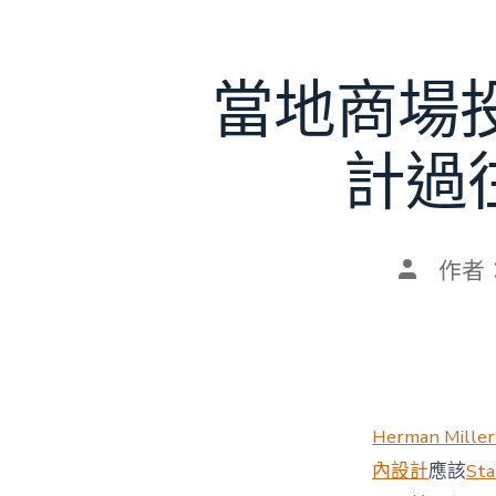
當地商場
計過
文
作者
章
作
者
Herman Miller
內設計
應該
St