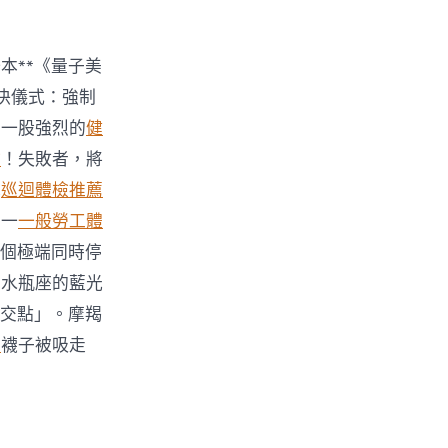
本**《量子美
決儀式：強制
到一股強烈的
健
檢
！失敗者，將
她
巡迴體檢推薦
和一
一般勞工體
兩個極端同時停
在水瓶座的藍光
交點」。摩羯
薦
襪子被吸走