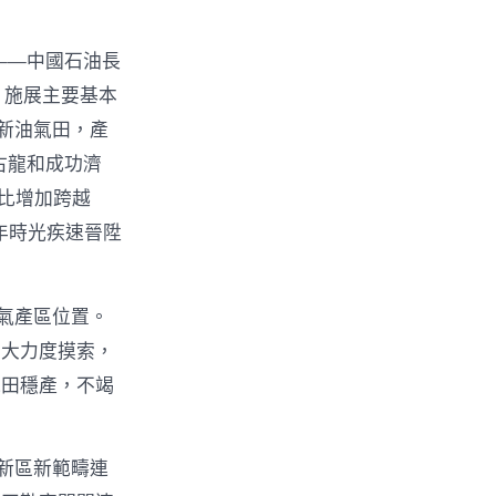
——中國石油長
，施展主要基本
新油氣田，產
古龍和成功濟
比增加跨越
年時光疾速晉陞
油氣產區位置。
加大力度摸索，
氣田穩產，不竭
地新區新範疇連