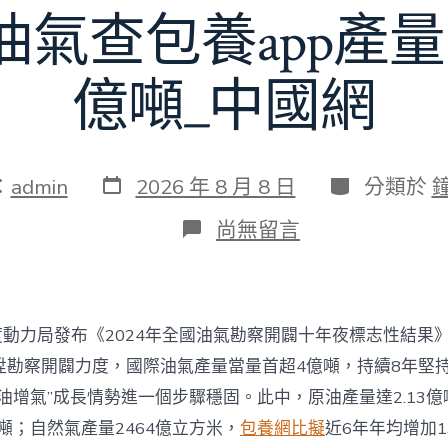
吁
油氣查包養app產量
消
費
者
億噸_中國網
慎
選〉
中
發
分
：
admin
2026 年 8 月 8 日
分類於
表
類
日
在
尚無留言
期
〈往
年
國
際
油
度動力局發布《2024年全國油氣勘察開闢十年夜標志性結果》
氣
查
陞勘察開闢力度，國際油氣產量當量首超4億噸，持續8年堅
包
油增氣”成長情勢進一個步驟穩固。此中，原油產量達2.13億噸
養
app
萬噸；自然氣產量2464億立方米，
包養網比擬
近6年年均增加1