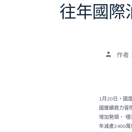
往年國際
文
作者
章
作
者
1月20日，國
國連續鼎力晉
增加勢頭，“穩
年減產2400