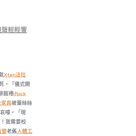
鐘聲輕輕響
氣
Xten法拉
死。「儀式開
啡館裡
iRock
公家具
被蕾絲絲
哀嚎。「現
力！我需要校
直營
老舊
人體工