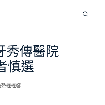
搜
尋
切
換
開
關
牙秀傳醫院
者慎選
鐘聲輕輕響