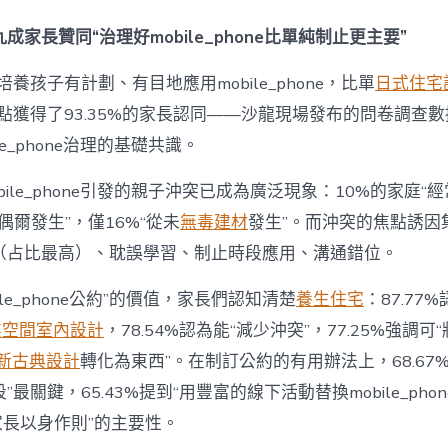
間
設
成家長贊同“治理好mobile_phone比單純制止更主要”
計
e_phone
養孩子有計劃、有目地應用mobile_phone，比單
日式住宅
成
為
點獲得了93.35%的家長認同——沙龍現場發布的問卷調查
“成
le_phone治理的基礎共識。
長
東
西”，
bile_phone引發的親子沖突已成為廣泛現象：10%的家庭“
而
“偶爾發生”，僅16%“從未
無毒建材
發生”。而沖突的焦點誘因
非
“家
（占比最高）、耽誤學習、制止時段應用、溝通錯位。
庭
戰
ile_phone公約”的價值，家長們認知清楚
養生住宅
：87.77
場”〉
中
業空間室內設計
，78.54%認為能“減少沖突”，77.25%強調可“
新古典設計
轉化為東西”。在制訂公約的有用辦法上，68.67
最關鍵，65.43%提到“用豐富的線下活動替換mobile_phon
“家長以身作則”的主要性。