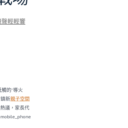
鐘聲輕輕響
牴觸的“導火
街鎮新
親子空間
引發熱議，家長代
le_phone