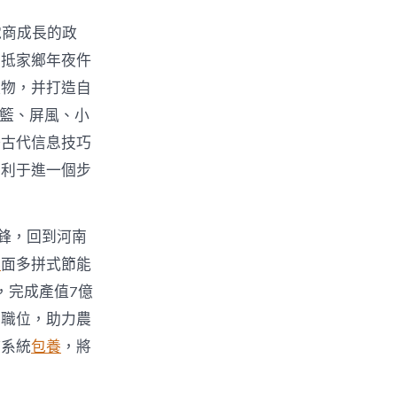
電商成長的政
回抵家鄉年夜仵
產物，并打造自
吊籃、屏風、小
好古代信息技巧
有利于進一個步
鋒，回到河南
舉
面多拼式節能
，完成產值7億
業職位，助力農
持系統
包養
，將