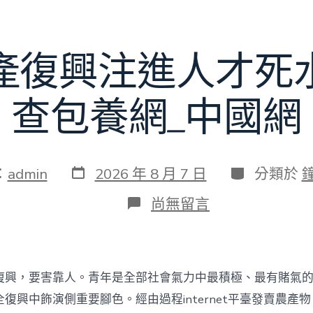
賽〉
中
產復興注進人才死
查包養網_中國網
發
分
：
admin
2026 年 8 月 7 日
分類於
表
類
日
在
尚無留言
期
〈為
村
落
財
產
復興，要害靠人。青年是全部社會氣力中最積極、最有賭氣
復
興
復興中飾演側重要腳色。經由過程internet平臺發賣農產