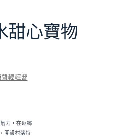
水甜心寶物
鐘聲輕輕響
的氣力，在返鄉
物，開設村落特