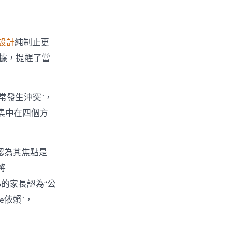
設計
純制止更
數據，提醒了當
經常發生沖突”，
集中在四個方
%認為其焦點是
將
%的家長認為“公
e依賴”，