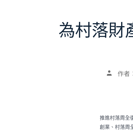
為村落財
文
作者
章
作
者
推進村落周全
創業、村落周全