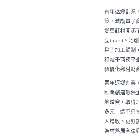
青年返鄉創業，
策，激勵電子
鄉馬莊村開起
立brand。
凳子加工編制
和電子商務平
驟優化鄉村財
青年返鄉創業
睢縣創建環保
地道窯，取得3
多元。這不只
人增收。更好
為村落周全復