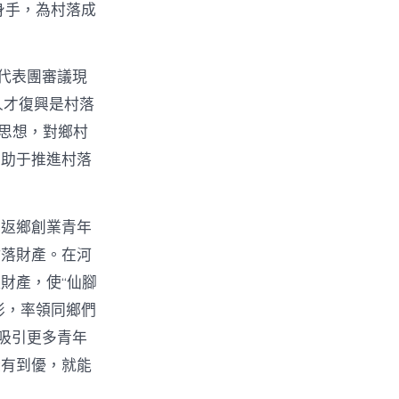
身手，為村落成
代表團審議現
人才復興是村落
t思想，對鄉村
有助于推進村落
。返鄉創業青年
村落財產。在河
財產，使“仙腳
俠影，率領同鄉們
吸引更多青年
從有到優，就能