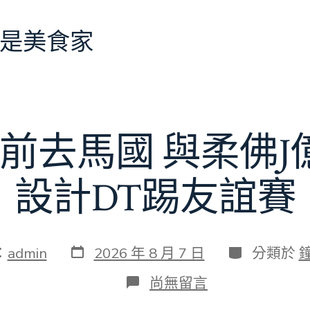
是美食家
前去馬國 與柔佛
設計DT踢友誼賽
發
分
：
admin
2026 年 8 月 7 日
分類於
表
類
日
在
尚無留言
期
〈切
爾