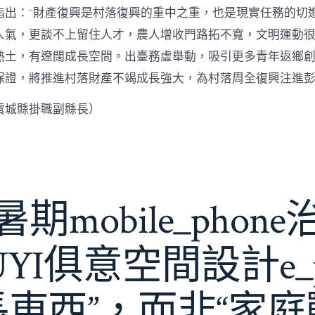
指出：“財產復興是村落復興的重中之重，也是現實任務的切
人氣，更談不上留住人才，農人增收門路拓不寬，文明運動很
熱土，有遼闊成長空間。出臺務虛舉動，吸引更多青年返鄉
保證，將推進村落財產不竭成長強大，為村落周全復興注進
虞城縣掛職副縣長）
期mobile_phon
JIUYI俱意空間設計e_
長東西”，而非“家庭