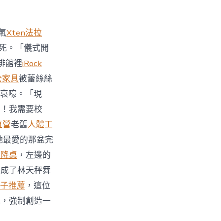
氣
Xten法拉
死。「儀式開
啡館裡
iRock
公家具
被蕾絲絲
哀嚎。「現
力！我需要校
直營
老舊
人體工
她最愛的那盆完
升降桌
，左邊的
變成了林天秤舞
子推薦
，這位
式，強制創造一