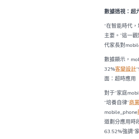
數據透視：超九
“在智能時代，培
主要。”這一觀
代家長對mobi
數據顯示，mo
32%
客變設計
面：超時應用
對于“家庭mob
“培養自律”
商
mobile_phone
道劃分應用時段”
63.52%強調