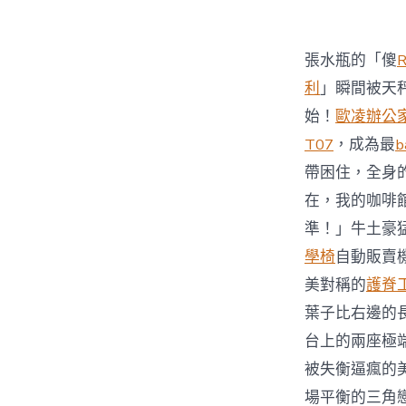
張水瓶的「傻
利
」瞬間被天
始！
歐凌辦公
T07
，成為最
b
帶困住，全身
在，我的咖啡
準！」牛土豪
學椅
自動販賣
美對稱的
護脊
葉子比右邊的
台上的兩座極
被失衡逼瘋的
場平衡的三角