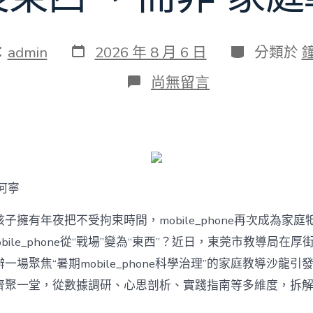
發
分
：
admin
2026 年 8 月 6 日
分類於
表
類
日
在
尚無留言
期
〈若
何
破
解
暑
期
mobile_phone
何寧
治
理
難
子擁有年夜把不受拘束時間，mobile_phone再次成為家庭
題？
bile_phone從“戰場”變為“東西”？近日，東莞市教導局在厚
讓
mobilJIUYI
一場聚焦“暑期mobile_phone科學治理”的家庭教導沙龍
俱
聚一堂，從數據調研、心思剖析、實踐指南等多維度，拆解mobi
意
空