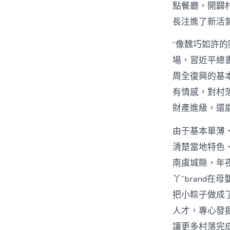
點餐廳，開闢
長注進了新活
“像魏巧如許
場，習近平總
周全復興的基本
有情感，對村
財產進級，還
由于基本單薄
清楚當地特色
南虞城縣，年
丫”brand
把小粽子做成
人才，專心發
讓更多村落完