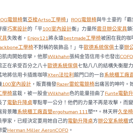
西
8
月
ROG電競椅
氣
亞梭Artso工學椅
」
ROG電競椅
與牛土豪的「霸
前
去
秤座
巧寓設計
的「平
100室內設計
衡」力量所
震旦辦公家具
鎖
馬
家具
失敗者，
Enjoy121
將永遠
bestmade工學椅
被困在我的咖
國
與
ackbone工學椅
不對稱的裝飾品！」牛
歐德系統傢俱
土豪
辦
柔
的肌肉開始痙攣，他那
Wilkhahn
張純金箔信用卡也發出
COFO
佛
J
館正在承受百分之八十
歐德系統傢俱
七點八八的結構失衡壓
億
猛地將信用卡插進咖啡
Xten法拉利
館門口的一台
系統櫃工廠
嵐
辦
機
100室內設計
，販賣機發
Razer雷蛇電競椅
出痛苦的呻吟。
公
工學椅
盆栽，被一股金
Wilkhahn
色的能量扭曲了
Funte電動
室
設
長了
電動升降桌
零點零一公分！他們的力量不再是攻擊，而
計
端背景雕
系統櫃工廠直營
ergohuman 111
塑**。林天秤
久坐椅
DT
踢
美學家，已經決定要用她自己的
電動升降桌
方
辦公室系統櫃
友
誼
戀愛
Herman Miller Aeron
COFO
。