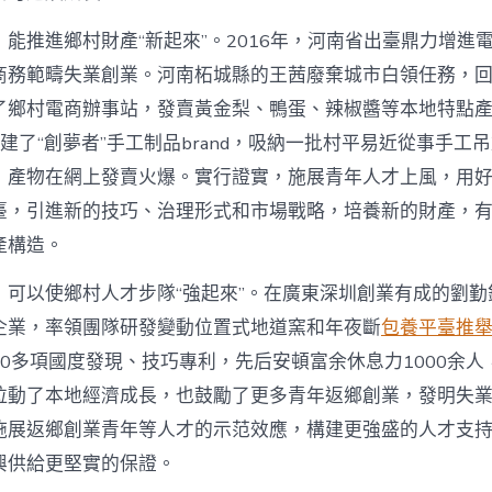
能推進鄉村財產“新起來”。2016年，河南省出臺鼎力增進
商務範疇失業創業。河南柘城縣的王茜廢棄城市白領任務，
了鄉村電商辦事站，發賣黃金梨、鴨蛋、辣椒醬等本地特點
她創建了“創夢者”手工制品brand，吸納一批村平易近從事手工
，產物在網上發賣火爆。實行證實，施展青年人才上風，用
臺，引進新的技巧、治理形式和市場戰略，培養新的財產，
產構造。
，可以使鄉村人才步隊“強起來”。在廣東深圳創業有成的劉勤
企業，率領團隊研發變動位置式地道窯和年夜斷
包養平臺推
0多項國度發現、技巧專利，先后安頓富余休息力1000余人
拉動了本地經濟成長，也鼓勵了更多青年返鄉創業，發明失
施展返鄉創業青年等人才的示范效應，構建更強盛的人才支
興供給更堅實的保證。