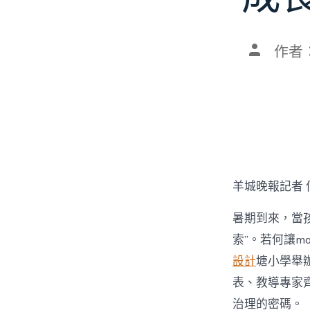
文
作者
章
作
者
羊城晚報記者 
暑期到來，當孩
索”。若何讓mo
設計
塘小學舉辦
表、教導專家齊
治理的密碼。