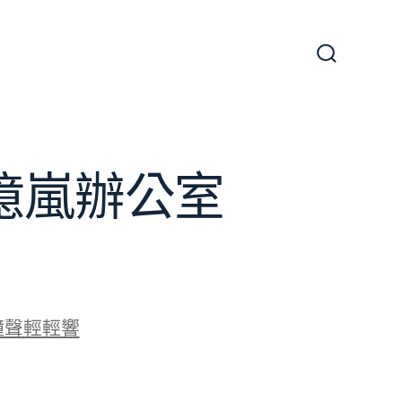
搜
尋
切
換
開
關
J億嵐辦公室
鐘聲輕輕響