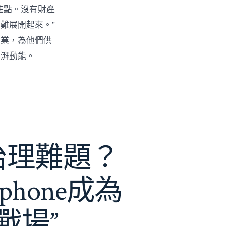
進點。沒有財產
難展開起來。”
創業，為他們供
彭湃動能。
e治理難題？
phone成為
戰場”