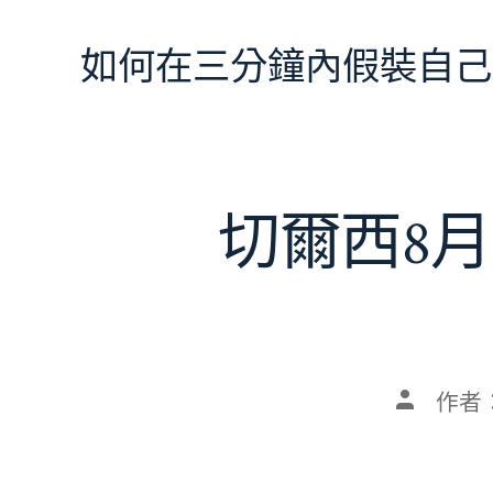
跳
至
如何在三分鐘內假裝自己
主
要
內
容
切爾西8月
文
作者
章
作
者