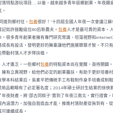
注
村落特點游玩項目……以後，越來越多青年返鄉創業，年夜顯
進
人
氣。
才
死
的同道到鄉村往，
包養
很好！”十四屆全國人年夜一次會議江蘇
水
書記如許鼓勵這位80后新農夫。
包養
人才是最可貴的資本，
甜
心
。很多青年創業者擁有專門研究常識、坦蕩視野和interne
寶
落成長有設法，發明更好的舞臺讓他們施展聰慧才智，不只
物
查
能帶動村落人才步隊扶植。
包
養
、人才匱乏，一些鄉村
包養
的特點資本尚在覺醒，亟待開闢
網
_
、擁有立異視野，給他們必定的創業攙扶，有助于更好培養
中
夜學本科結業后，吳素平把傳統手工布鞋制作身手培養成制鞋
國
網〉
在母嬰用品範疇有了必定著名度；2014年碩士研討生結業的徐
中
了年夜財產，將“邵古同粽子”賣到了年夜江南北。實行證實，
掘內涵潛力，加強自我造血才能，推進村落財產從無到有、
成可連續成長。