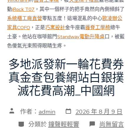
Wilkhahn
杯
護脊工學椅
，被
久坐椅子推薦
藍色能量震
中
動
iRock T07
，其中一個杯子的把手竟然向內側傾斜了
系統櫃工廠直營
零點五度！這場混亂的中心
歐凌辦公
家具
COFO
，正是
巧寓設計
金牛座霸
護脊工學椅
總牛
土豪。他站在咖啡館門
Standway電動升降桌
口，被藍
色傻氣光束照得眼睛生疼。
多地派發新一輪花費券
真金查包養網站白銀撲
滅花費高潮_中國網
發
文
作者：
admin
2026 年 8 月 9 日
表
章
日
作
分
在
分類於
鐘聲輕輕響
尚無留言
期
者
類
〈多