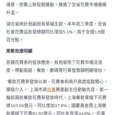
場景、密集上新促銷運動，推進了全省花費市場連續
升溫。
湖北省統計局副局長葉福生說，本年前三季度，全省
社會花費品批發總額同比增加5.1%，高于全國1.8個
百分點。
乘數效應明顯
各類花費券的投放應用，有用晉陞了花費市場活潑
度，帶動商超、餐飲、數碼等行業發賣額明顯增加。
“餐飲花費券發放以來，花費者和商戶高度追蹤關心，
積極介入。”上海市商
包養
務委副主任劉敏先容，第一
輪前兩批餐飲花費券發放時代，上海餐飲業線下花費
達163.06億元，同比增加37.8%；國慶黃金周上海餐
飲業線下花費81.92億元，同比年夜漲44.8%。“后臺