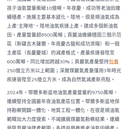
4
億
孩子油氣當量衝破10億噸。年夜慶、成功等老油田連
噸
續穩產，施展主要基本感化。陸地、很是規油氣成為
_
中
上產“主陣地”。陸地油氣疾速上產，建成多個新油氣
國
田，產量當量超8500萬噸；頁巖油連續穩固三個示范
網〉
中
區（新疆吉木薩爾、年夜慶古龍和成功濟陽）和一個
主產區（長慶慶城）的減產格式，產量疾速晉陞至
600萬噸，同比增加跨越30%；頁巖氣產量堅持
包養
250億立方米以上範圍；深層煤巖氣產量僅用3年時光
疾速晉陞至25億立方米，成為自然氣減產新亮點。
2024年，鄂爾多斯盆地油氣產量當量約9750萬噸，
連續堅持全國最年夜油氣產區位置。鄂爾多斯盆地保
持勘察開闢一體化、地質工程一體化，在很是規油氣
範疇加大力度摸索，不竭擴展煤巖氣勘察結果，連續
晉陞頁巖油建產範圍，多措并舉推進老油氣田穩產，