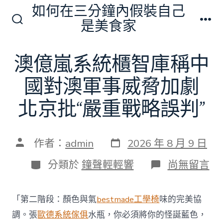
跳
如何在三分鐘內假裝自己
至
是美食家
搜
選
主
尋
單
切
要
澳億嵐系統櫃智庫稱中
換
內
開
關
國對澳軍事威脅加劇
容
北京批“嚴重戰略誤判”
發
文
作者：
admin
2026 年 8 月 9 日
表
章
日
作
分
在
分類於
鐘聲輕輕響
尚無留言
期
者
類
〈澳
億
嵐
「第二階段：顏色與氣
bestmade工學椅
味的完美協
系
統
調。張
歐德系統傢俱
水瓶，你必須將你的怪誕藍色，