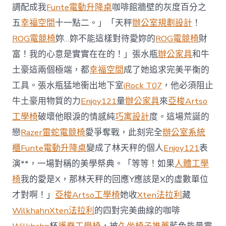
櫃
調配成我
Funte電動升降桌
咖啡館牆壁的灰度百分之
智
庫
五
幸福空間
十一點二。」「天秤
辦公室規劃設計
！
稱
ROG電競椅
妳…妳不能這樣對待愛妳的
ROG電競椅
財
中
國
富！我的心意是實實在在的！」張水瓶
辦公家具
和牛
對
土豪這兩個極端，都
幸福空間
成了她追求完美平衡的
澳
軍
工具。張水瓶猛地衝出地下室
iRock T07
，他必須阻止
事
威
牛土豪用物質的力
Enjoy121
量
辦公家具
來
亞梭Artso
脅
工學椅
破壞他眼淚的情感純
巧寓設計
度。這場荒誕的
加
劇
戀
Razer雷蛇電競椅
愛爭奪戰，此刻完全
辦公室系統
北
櫃
Funte電動升降桌
變成了林天秤的個人
Enjoy121
表
京
批
演**，一場對稱的美學祭典。「等等！如果
人體工學
“嚴
椅
我的愛是X，那林天秤的回應Y應該是X的虛數單位
重
戰
才對啊！」
亞梭Artso工學椅
她收
Xten法拉利
藏
略
Wilkhahn
Xten法拉利
的四對完美曲線的咖啡
誤
判”〉