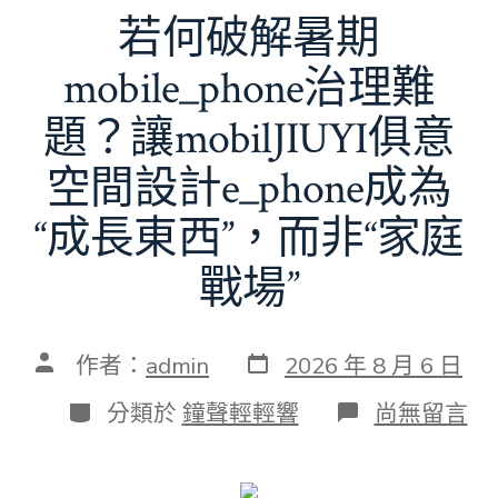
若何破解暑期
mobile_phone治理難
題？讓mobilJIUYI俱意
空間設計e_phone成為
“成長東西”，而非“家庭
戰場”
發
文
作者：
admin
2026 年 8 月 6 日
表
章
日
作
分
在
分類於
鐘聲輕輕響
尚無留言
期
者
類
〈若
何
破