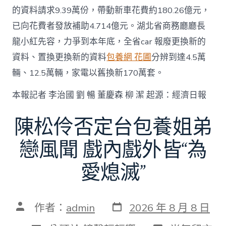
的資料請求9.39萬份，帶動新車花費約180.26億元，
已向花費者發放補助4.714億元。湖北省商務廳廳長
龍小紅先容，力爭到本年底，全省car 報廢更換新的
資料、置換更換新的資料
包養網 花圃
分辨到達4.5萬
輛、12.5萬輛，家電以舊換新170萬套。
本報記者 李治國 劉 暢 董慶森 柳 潔 起源：經濟日報
陳松伶否定台包養姐弟
戀風聞 戲內戲外皆“為
愛熄滅”
發
文
作者：
admin
2026 年 8 月 8 日
表
章
日