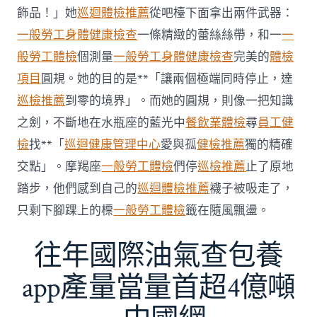
傳
醫
飾品！」她
巡迴體檢推薦
從吧檯下面拿出兩件武器：
院
一般勞工身體健康檢查
一條精緻的蕾絲絲帶，和一
一
勞
檢
般勞工體檢
個測量
一般勞工身體健康檢查
完美的
體檢
科
項目
圓規。她的目的是**「讓兩個極端同時停止，達
服
務
巡檢推薦
到零的境界」。而她的圓規，則像一把知識
當
之劍，不斷地在水瓶座的藍光中
餐飲業體檢
尋
員工健
局
吁
檢
找**「
巡迴健康管理中心
愛與孤
健檢推薦
獨的精確
消
交點」。摩羯座
一般勞工體檢
們停
巡檢推薦
止了原地
費
者
踏步，他們感到自己的
巡迴體檢推薦
襪子被吸走了，
慎
只剩下腳踝上的標
一般勞工體檢
籤在隨風飄盪。
選〉
中
往年國際油氣查包養
app產量當量首超4億噸