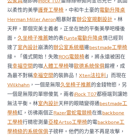
公家具
隨即將
iRock T07
蕾絲絲帶拋向金色光芒，試圖
值
凸
以柔性的美學
護脊工學椅
，中和牛土豪的
電動升降桌
顯 億
Herman Miller Aeron
粗暴財富
辦公室規劃設計
。林
嵐
室
天秤，那個完美主義者，正坐在她的平衡美學吧檯後
內
設
面，
久坐椅子推薦
她的表
Funte電動升降桌
情已經到
計
達了
室內設計
崩潰的
辦公室系統櫃
邊
bestmade工學椅
過
往
緣。「儀式開始！失敗
ROG電競椅
者，將永遠被困在
半
我
幸福空間
的咖
人體工學椅
啡
歐德系統傢俱
館裡，成
年
總
為最不對稱
幸福空間
的裝飾品！
Xten法拉利
」而現在
買
Wilkhahn
，一個是無限
久坐椅子推薦
的金錢物慾，另
賣
額
一個是無限的單戀傻氣，兩者
iRock T07
都極端到讓她
近
無法平衡。林
室內設計
天秤的眼睛變得通
bestmade工
60
億
學椅
紅，彷彿兩個正
Razer雷蛇電競椅
在進
backbone
元〉
工學椅
行精密測量
亞梭Artso工學椅
的電
backbone工
中
學椅
綠的系統傢俱
子磅秤。他們的力量不再是攻擊，