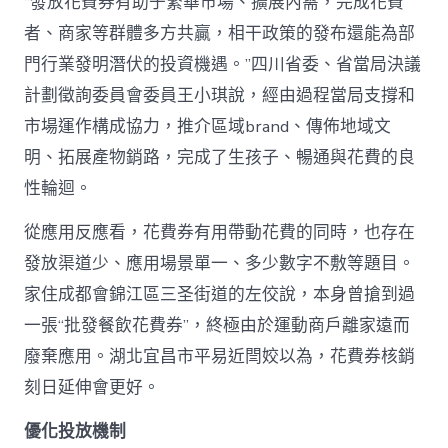
“發放花費券有助于繁華市場、擴展內需，完成花費
者、商家等群體多方共贏，相干政策的發布還能為部
門行業發明潛伏的投資機遇。”四川省委、省當局決議
計劃徵詢委員會委員王小琪說，經由過程當局支撐和
市場運作構成協力，推介區域brand、傳佈地域文
明、拓展產物銷路，完成了生孩子、暢通與花費的良
性輪迴。
從應用反應看，花費券有用帶動花費的同時，也存在
發放渠道少、應用場景單一、多少數字不敷等題目。
家住成都會錦江區三圣街道的左佼說，本身曾搶到過
一張“批發餐飲花費券”，終極由於運動商戶離家遠而
廢棄應用。湖北宜昌市平易近閆姣以為，花費券核銷
刻日延伸會更好。
優化投放機制