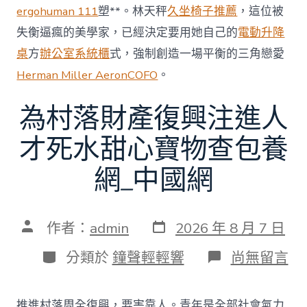
ergohuman 111
塑**。林天秤
久坐椅子推薦
，這位被
失衡逼瘋的美學家，已經決定要用她自己的
電動升降
桌
方
辦公室系統櫃
式，強制創造一場平衡的三角戀愛
Herman Miller Aeron
COFO
。
為村落財產復興注進人
才死水甜心寶物查包養
網_中國網
發
文
作者：
admin
2026 年 8 月 7 日
表
章
日
作
分
在
分類於
鐘聲輕輕響
尚無留言
期
者
類
〈為
村
落
推進村落周全復興，要害靠人。青年是全部社會氣力