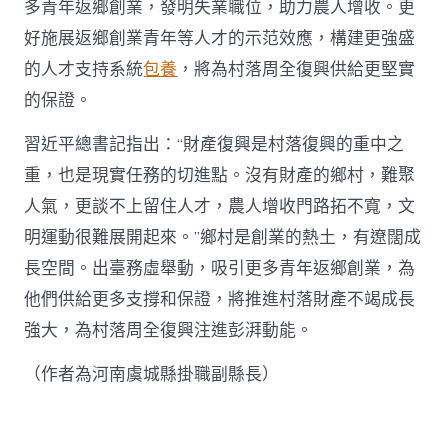
多青年返鄉創業，發明失業職位，助力農人增收。更
好施展返鄉創業青年等人才的示范效應，構建更強盛
的人才支持系統
包養
，將為村落周全復興供給更堅實
的保證。
習近平總書記指出：“財產復興是村落復興的重中之
重，也是現實任務的切進點。沒有財產的鄉村，難聚
人氣，更談不上留住人才，農人增收門路拓不寬，文
明運動很難展開起來。”鄉村是創業的熱土，有遼闊成
長空間。出臺務虛舉動，吸引更多青年返鄉創業，為
他們供給更多支撐和保證，將推進村落財產不竭成長
強大，為村落周全復興注進彭湃動能。
（作者為河南虞城縣掛職副縣長）