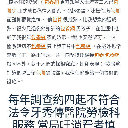
“擋不住的愛戀”，
包養網
更有知戀人士流露二人已
包
養網
正式成長為情人關系。說起張鐸，陳松伶滿
包養
面難抑觀賞之情，“他
包養
很成熟，比我想象的還成
熟。很少見過像他如許的
包養網
男孩子，在生涯中也
給了我很年
包養網
夜的啟示。”她也安然認可，二人
關系確切不
包養網
只止步于片中
包養網
，在戲外也常
常收了工一路出往玩，并一向堅持聯絡接
包養
包養網
觸。不外，對于人們的探根究底，她卻表現：“我盼望
把這個題目留
包養
給張鐸，我信任他能給一個很好的
謎底。”
每年調查約四起不符合
法令牙秀傳醫院勞檢科
服務 當局吁消費者慎