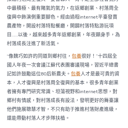
財
產
中最積極、最有賭氣的氣力，在返鄉創業、村落周全
復
復興中飾演側重要腳色。經由過程internet平臺發賣
興
注
農產物，開設村落特點餐廳，開闢村落特點游玩項
進
目……以後，越來越多青年返鄉創業，年夜顯身手，為
人
才
村落成長注進了新活氣。
死
水
“像魏巧如許的同道到鄉村往，
包養
很好！”十四屆全
甜
心
國人年夜一次會議江蘇代表團審議現場，習近平總書
寶
記如許鼓勵這位80后新農夫。
包養
人才是最可貴的資
物
查
本，人才復興是村落周全復興的基本。很多青年創業
包
者擁有專門研究常識、坦蕩視野和internet思想，對
養
網
鄉村有情感，對村落成長有設法，發明更好的舞臺讓
_
他們施展聰慧才智，不只有助于推進村落財產進級，
中
國
還能帶動村落人才步隊扶植。
網〉
中