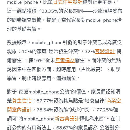
mobile_phone，比單
日式住宅設計
純制止更主要。”
而
非
這一觀點獲得了93.35%的家長認同——沙龍現場發布
“家
的問卷調查數據，提醒了當代家長對mobile_phone治
庭
戰
理的基礎共識。
場”〉
中
數據顯示，mobile_phone引發的親子沖突已成為廣泛
現象：10%的家庭“經常發生沖突”，32%
客變設計
“偶
爾發生”，僅16%“從未
無毒建材
發生”。而沖突的焦點
誘因集中在四個方面：超時應用（占比最高）、耽誤
學習、制止時段應用、溝通錯位。
對于“家庭mobile_phone公約”的價值，家長們認知清
楚
養生住宅
：87.77%認為其焦點是“培養自律”
商業空
間室內設計
，78.54%認為能“減少沖突”，77.25%強
調可“將mobile_phone
新古典設計
轉化為東西”。在制
訂公約的有用辦法上，68.67%的家長認為“公道劃分