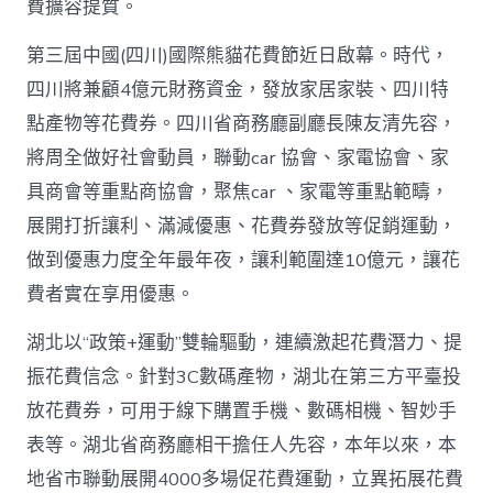
高
費擴容提質。
潮
_
第三屆中國(四川)國際熊貓花費節近日啟幕。時代，
中
四川將兼顧4億元財務資金，發放家居家裝、四川特
國
網〉
點產物等花費券。四川省商務廳副廳長陳友清先容，
中
將周全做好社會動員，聯動car 協會、家電協會、家
具商會等重點商協會，聚焦car 、家電等重點範疇，
展開打折讓利、滿減優惠、花費券發放等促銷運動，
做到優惠力度全年最年夜，讓利範圍達10億元，讓花
費者實在享用優惠。
湖北以“政策+運動”雙輪驅動，連續激起花費潛力、提
振花費信念。針對3C數碼產物，湖北在第三方平臺投
放花費券，可用于線下購置手機、數碼相機、智妙手
表等。湖北省商務廳相干擔任人先容，本年以來，本
地省市聯動展開4000多場促花費運動，立異拓展花費