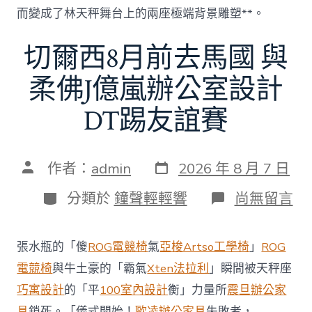
而變成了林天秤舞台上的兩座極端背景雕塑**。
切爾西8月前去馬國 與
柔佛J億嵐辦公室設計
DT踢友誼賽
發
文
作者：
admin
2026 年 8 月 7 日
表
章
日
作
分
在
分類於
鐘聲輕輕響
尚無留言
期
者
類
〈切
爾
西
張水瓶的「傻
ROG電競椅
氣
亞梭Artso工學椅
」
ROG
8
月
電競椅
與牛土豪的「霸氣
Xten法拉利
」瞬間被天秤座
前
巧寓設計
的「平
100室內設計
衡」力量所
震旦辦公家
去
馬
具
鎖死。「儀式開始！
歐凌辦公家具
失敗者，