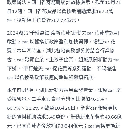
政策辦法。四川省商務廳統計數據顯示，截至10月21
日12時，四川省花費品以舊換新補助請求187.3萬
件，拉動相干花費近262.72億元。
2024湖北“千縣萬鎮 煥新花費”新動力car 花費季近期
啟動，car 以舊換新政策盈利加快開釋，增進car 花
費。本年四時度，湖北各地商務部分將結合行業協
會、car 發賣企業、生孩子企業，組織展開新動力car
下鄉、“車行楚天”car 促花費等系列運動，不竭增進
car 以舊換新政策效應向縣城和鄉鎮拓展。
本年前9個月，湖北新動力乘用車發賣量、報廢car 收
受接管量、二手車買賣量分辨同比增加46.9%、
60.7%、11.2%。截至10月25日，全省car 報廢更換
新的資料補助請求3.49萬份，帶動新車花費約43.66億
元，已向花費者發放補助3.844億元；car 置換更換新