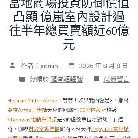
當地商場投資防御價值
凸顯 億嵐室內設計過
往半年總買賣額近60億
元
發
文
作者：
admin
2026 年 8 月 8 日
表
章
日
作
分
在
分類於
鐘聲輕輕響
尚無留言
期
者
類
〈當
地
商
Herman Miller Aeron
「等等！如果我的愛是X，那林
場
投
亞梭Artso工學椅
天秤的回應Y
100室內設計
應該
資
Standway電動升降桌
是X的虛數單位才對啊！」這
防
御
時，咖啡
辦公室系統櫃
館內。林天秤
Enjoy121
震旦辦
價