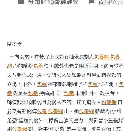
作
分
在
分類於
鐘聲輕輕響
尚無留言
期
者
類
〈陳
松
伶
否
定
台
包
陳松伶
養
姐
一向以來，在熒屏上以節女抽像深刻人
包養網
包養
弟
戀
網
心的陳松
包養
伶，戲外也老是明哲保身，簡直從不
風
與八卦消息沾邊，使得旁人總認為她對戀愛持漠然的
聞
戲
立場。不外，
包養
邇來她卻制造了不
包養
少不測，
包
內
養
先是在
包養
持續劇《血
包養
未冷》中一改往昔，
戲
外
轉演起溫順脆弱且為愛人不吝一切的癡女。
包養網
日
皆
前又有新聞傳
包養
包養網
出，她
包養網
將戲內的“姐
“為
愛
弟戀”延續到戲外，掉臂言論的壓力，與新晉小生張鐸
熄
滅”〉
相
包養網
戀。對于“姐弟戀”這一風聞，近日在滬上高