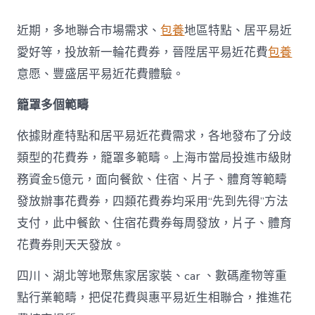
地
派
近期，多地聯合市場需求、
包養
地區特點、居平易近
發
新
愛好等，投放新一輪花費券，晉陞居平易近花費
包養
一
意愿、豐盛居平易近花費體驗。
輪
花
籠罩多個範疇
費
券
真
依據財產特點和居平易近花費需求，各地發布了分歧
金
類型的花費券，籠罩多範疇。上海市當局投進市級財
查
包
務資金5億元，面向餐飲、住宿、片子、體育等範疇
養
發放辦事花費券，四類花費券均采用“先到先得”方法
網
站
支付，此中餐飲、住宿花費券每周發放，片子、體育
白
花費券則天天發放。
銀
撲
滅
四川、湖北等地聚焦家居家裝、car 、數碼產物等重
花
點行業範疇，把促花費與惠平易近生相聯合，推進花
費