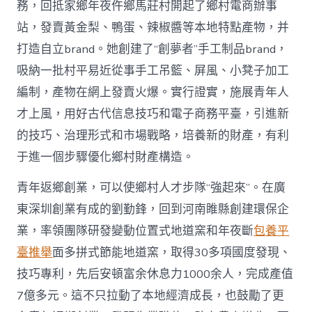
務，回抵家鄉年夜仵鄉馬莊村開起了鄉村電商辦事
站，發賣黃金梨、鴨蛋、辣椒醬等本地特點產物，并
打造自立brand。她創建了“創夢者”手工制品brand，
吸納一批村平易近從事手工吊籃、屏風、小凳子加工
編制，產物在網上發賣火爆。實行證實，施展青年人
才上風，用好古代信息技巧和電子商務平臺，引進新
的技巧、治理形式和市場戰略，培養新的財產，有利
于進一個步驟優化鄉村財產構造。
青年返鄉創業，可以使鄉村人才步隊“強起來”。在廣
東深圳創業有成的劉勤鋒，回到河南睢縣創建環保企
業，率領團隊研發變動位置式地道窯和年夜斷
包養平
臺推舉
面多拼式節能地道窯，取得30多項國度發現、
技巧專利，先后安頓富余休息力1000余人，完成產值
7億多元。這不只拉動了本地經濟成長，也鼓勵了更