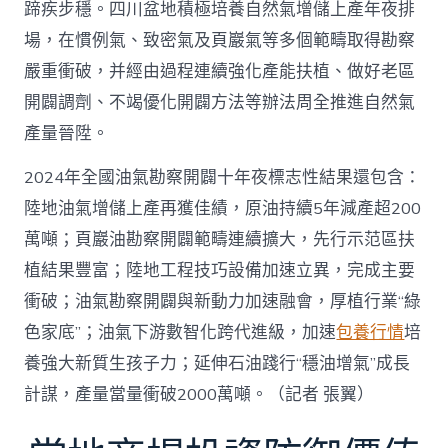
蹄疾步穩。四川盆地積極培養自然氣增儲上產年夜排
場，在慣例氣、致密氣及頁巖氣等多個範疇取得勘察
嚴重衝破，并經由過程連續強化產能扶植、做好老區
開闢調劑、不竭優化開闢方法等辦法周全推進自然氣
產量晉陞。
2024年全國油氣勘察開闢十年夜標志性結果還包含：
陸地油氣增儲上產再獲佳績，原油持續5年減產超200
萬噸；頁巖油勘察開闢範疇連續擴大，先行示范區扶
植結果豐富；陸地工程技巧設備加速立異，完成主要
衝破；油氣勘察開闢與新動力加速融會，厚植行業“綠
色家底”；油氣下游數智化跨代進級，加速
包養行情
培
養強大新質生孩子力；延伸石油踐行“穩油增氣”成長
計謀，產量當量衝破2000萬噸。（記者 張翼）