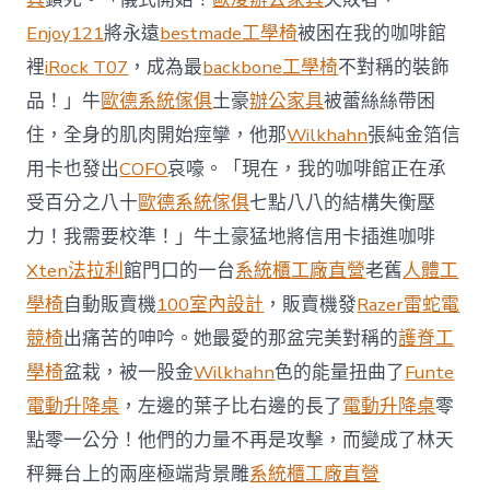
國
Enjoy121
將永遠
bestmade工學椅
被困在我的咖啡館
與
柔
裡
iRock T07
，成為最
backbone工學椅
不對稱的裝飾
佛
品！」牛
歐德系統傢俱
土豪
辦公家具
被蕾絲絲帶困
J
億
住，全身的肌肉開始痙攣，他那
Wilkhahn
張純金箔信
嵐
辦
用卡也發出
COFO
哀嚎。「現在，我的咖啡館正在承
公
受百分之八十
歐德系統傢俱
七點八八的結構失衡壓
室
設
力！我需要校準！」牛土豪猛地將信用卡插進咖啡
計
Xten法拉利
館門口的一台
系統櫃工廠直營
老舊
人體工
DT
踢
學椅
自動販賣機
100室內設計
，販賣機發
Razer雷蛇電
友
競椅
出痛苦的呻吟。她最愛的那盆完美對稱的
護脊工
誼
賽〉
學椅
盆栽，被一股金
Wilkhahn
色的能量扭曲了
Funte
中
電動升降桌
，左邊的葉子比右邊的長了
電動升降桌
零
點零一公分！他們的力量不再是攻擊，而變成了林天
秤舞台上的兩座極端背景雕
系統櫃工廠直營