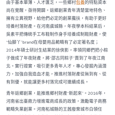
由于基本單薄、人才匱乏，一些鄉村
包養
的特點資本
尚在覺醒，亟待開闢。返鄉創業青年清楚當地特色、
擁有立異視野，給他們必定的創業攙扶，有助于更好
培養村落財產。在河南虞城縣，年夜學本科結業后，
吳素平把傳統手工布鞋制作身手培養成制鞋財產，使
“仙腳丫”brand在母嬰用品範疇有了必定著名度；
2014年碩士研討生結業的徐俠影，率領同鄉們把小粽
子做成了年夜財產，將“邵古同粽子”賣到了年夜江南
北。實行證實，吸引更多青年人才，專心發掘內涵潛
力，加強自我造血才能，推進村落財產從無到有、從
有到優，就能讓更多村落完成可連續成長。
青年返鄉創業，能推進鄉村財產“新起來”。2016年，
河南省出臺鼎力增進電商成長的政策，激勵電子商務
範疇失業創業。河南柘城縣的王茜廢棄城市白領任