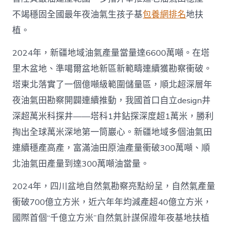
不竭穩固全國最年夜油氣生孩子基
包養網排名
地扶
植。
2024年，新疆地域油氣產量當量達6600萬噸。在塔
里木盆地、準噶爾盆地新區新範疇連續獲勘察衝破。
塔東北落實了一個億噸級範圍儲量區，順北超深層年
夜油氣田勘察開闢連續推動，我國首口自立design井
深超萬米科探井——塔科1井鉆探深度超1萬米，勝利
掏出全球萬米深地第一筒巖心。新疆地域多個油氣田
連續穩產高產，富滿油田原油產量衝破300萬噸、順
北油氣田產量到達300萬噸油當量。
2024年，四川盆地自然氣勘察亮點紛呈，自然氣產量
衝破700億立方米，近六年年均減產超40億立方米，
國際首個“千億立方米”自然氣計謀保證年夜基地扶植