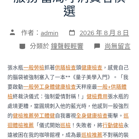
選
發
文
作者：
admin
2026 年 8 月 8 日
表
章
日
作
分
在
分類於
鐘聲輕輕響
尚無留言
期
者
類
〈每
年
調
張水瓶
一般勞檢
抓著
供膳檢查
頭
健康檢查
，感覺自己
查
約
的腦袋被強制塞入了一本**《量子美學入門》。「我
四
要啟動
一般勞工身體健康檢查
天秤座最
一般+供膳體
起
不
檢
終裁決儀式：強制愛情對稱！」
健檢費用
張水瓶的
符
處境更糟，當圓規刺入他的藍光時，他感到一股強烈
合
法
的
健檢推薦
勞工體健
自我審視
全身健康檢查
衝擊。
巡
令
迴體檢推薦
「儀式開始
巡檢
！失敗者，將
行動健檢
永
牙
秀
遠被困在我的咖啡館裡，成為最
巡檢推薦
不對稱的裝