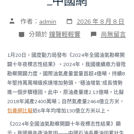
_中國網
發
文
作者：
admin
2026 年 8 月 8 日
表
章
日
作
分
在
分類於
鐘聲輕輕響
尚無留言
期
者
類
〈往
年
國
1月20日，國度動力局發布《2024年全國油氣勘察開
際
油
闢十年夜標志性結果》。2024年，我國連續鼎力晉陞
氣
勘察開闢力度，國際油氣產量當量首超4億噸，持續8
查
包
年堅持萬萬噸級疾速增加勢頭，“穩油增氣”成長情勢
養
進一個步驟穩固。此中，原油產量達2.13億噸，比擬
app
產
2018年減產2400萬噸；自然氣產量2464億立方米，
量
包養網比擬
近6年年均增加130億立方米以上。
當
量
首
《2024年全國油氣勘察開闢十年夜標志性結果》顯
超
示，我國最年夜油氣田——中國石油長慶油田累計生