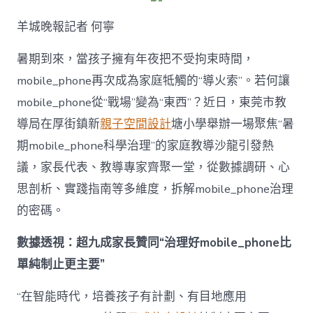
解
暑
羊城晚報記者 何寧
期
mobile_ph
治
暑期到來，當孩子擁有年夜把不受拘束時間，
理
mobile_phone再次成為家庭牴觸的“導火索”。若何讓
難
題？
mobile_phone從“戰場”變為“東西”？近日，東莞市教
讓
導局在厚街鎮新
親子空間設計
塘小學舉辦一場聚焦“暑
mobilJIUYI
俱
期mobile_phone科學治理”的家庭教導沙龍引發熱
意
議，家長代表、教導專家齊聚一堂，從數據調研、心
空
間
思剖析、實踐指南等多維度，拆解mobile_phone治理
設
計
的密碼。
e_phone
成
數據透視：超九成家長贊同“治理好mobile_phone比
為
單純制止更主要”
“成
長
東
“在智能時代，培養孩子有計劃、有目地應用
西”，