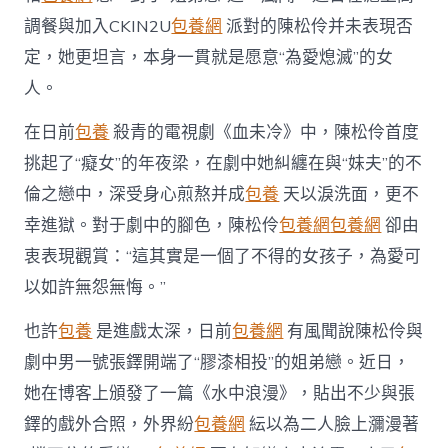
中
調餐與加入CKIN2U
包養網
派對的陳松伶并未表現否
定，她更坦言，本身一貫就是愿意“為愛熄滅”的女
人。
在日前
包養
殺青的電視劇《血未冷》中，陳松伶首度
挑起了“癡女”的年夜梁，在劇中她糾纏在與“妹夫”的不
倫之戀中，深受身心煎熬并成
包養
天以淚洗面，更不
幸進獄。對于劇中的腳色，陳松伶
包養網
包養網
卻由
衷表現觀賞：“這其實是一個了不得的女孩子，為愛可
以如許無怨無悔。”
也許
包養
是進戲太深，日前
包養網
有風聞說陳松伶與
劇中男一號張鐸開端了“膠漆相投”的姐弟戀。近日，
她在博客上頒發了一篇《水中浪漫》，貼出不少與張
鐸的戲外合照，外界紛
包養網
紜以為二人臉上瀰漫著