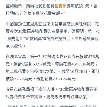
監測顯示，前兩批餐飲花費
包養網
券每核銷1元，會
拉動5.1元的線下餐飲花費金額。”
中國變動位置湖北宜昌東山營業廳店長高紅梅說，花
費券對3C數碼產物花費的拉舉措用非常顯明，第一批
“惠購湖北”3C數碼產物花費券投放后，店外銷量晉陞
40%擺佈。
在湖北宜昌，第一批3C數碼產物花費券已投放676萬
元，累計核銷663.57萬元，帶動花費4503.06萬元；
第二批花費券已投放272萬元，截至10月28日，累計
核銷226.7萬元，帶動花費2359.74萬元。
宜昌市商務局相干擔任人說，“3C數碼產物花費券不
只為花費者帶來實惠，更為數碼市場注進活氣”。