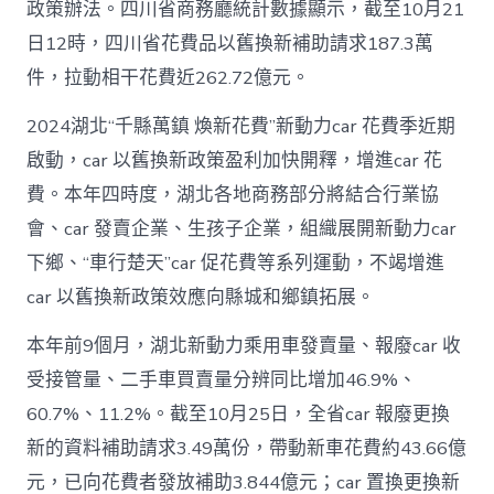
政策辦法。四川省商務廳統計數據顯示，截至10月21
日12時，四川省花費品以舊換新補助請求187.3萬
件，拉動相干花費近262.72億元。
2024湖北“千縣萬鎮 煥新花費”新動力car 花費季近期
啟動，car 以舊換新政策盈利加快開釋，增進car 花
費。本年四時度，湖北各地商務部分將結合行業協
會、car 發賣企業、生孩子企業，組織展開新動力car
下鄉、“車行楚天”car 促花費等系列運動，不竭增進
car 以舊換新政策效應向縣城和鄉鎮拓展。
本年前9個月，湖北新動力乘用車發賣量、報廢car 收
受接管量、二手車買賣量分辨同比增加46.9%、
60.7%、11.2%。截至10月25日，全省car 報廢更換
新的資料補助請求3.49萬份，帶動新車花費約43.66億
元，已向花費者發放補助3.844億元；car 置換更換新