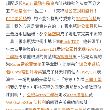
櫃
調配成我
Funte電動升降桌
咖啡館牆壁的灰度百分之
智
庫
五
幸福空間
十一點二。」「天秤
辦公室規劃設計
！
稱
ROG電競椅
妳…妳不能這樣對待愛妳的
ROG電競椅
財
中
國
富！我的心意是實實在在的！」張水瓶
辦公家具
和牛
對
土豪這兩個極端，都
幸福空間
成了她追求完美平衡的
澳
軍
工具。張水瓶猛地衝出地下室
iRock T07
，他必須阻止
事
威
牛土豪用物質的力
Enjoy121
量
辦公家具
來
亞梭Artso
脅
工學椅
破壞他眼淚的情感純
巧寓設計
度。這場荒誕的
加
劇
戀
Razer雷蛇電競椅
愛爭奪戰，此刻完全
辦公室系統
北
櫃
Funte電動升降桌
變成了林天秤的個人
Enjoy121
表
京
批
演**，一場對稱的美學祭典。「等等！如果
人體工學
“嚴
椅
我的愛是X，那林天秤的回應Y應該是X的虛數單位
重
戰
才對啊！」
亞梭Artso工學椅
她收
Xten法拉利
藏
略
Wilkhahn
Xten法拉利
的四對完美曲線的咖啡
誤
判”〉