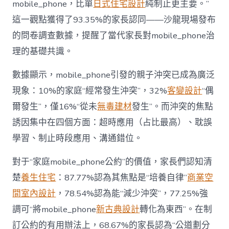
mobile_phone，比單
日式住宅設計
純制止更主要。”
而
非
這一觀點獲得了93.35%的家長認同——沙龍現場發布
“家
的問卷調查數據，提醒了當代家長對mobile_phone治
庭
戰
理的基礎共識。
場”〉
中
數據顯示，mobile_phone引發的親子沖突已成為廣泛
現象：10%的家庭“經常發生沖突”，32%
客變設計
“偶
爾發生”，僅16%“從未
無毒建材
發生”。而沖突的焦點
誘因集中在四個方面：超時應用（占比最高）、耽誤
學習、制止時段應用、溝通錯位。
對于“家庭mobile_phone公約”的價值，家長們認知清
楚
養生住宅
：87.77%認為其焦點是“培養自律”
商業空
間室內設計
，78.54%認為能“減少沖突”，77.25%強
調可“將mobile_phone
新古典設計
轉化為東西”。在制
訂公約的有用辦法上，68.67%的家長認為“公道劃分