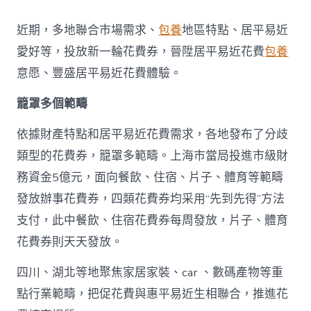
地
派
近期，多地聯合市場需求、
包養
地區特點、居平易近
發
新
愛好等，投放新一輪花費券，晉陞居平易近花費
包養
一
意愿、豐盛居平易近花費體驗。
輪
花
籠罩多個範疇
費
券
真
依據財產特點和居平易近花費需求，各地發布了分歧
金
類型的花費券，籠罩多範疇。上海市當局投進市級財
查
包
務資金5億元，面向餐飲、住宿、片子、體育等範疇
養
發放辦事花費券，四類花費券均采用“先到先得”方法
網
站
支付，此中餐飲、住宿花費券每周發放，片子、體育
白
花費券則天天發放。
銀
撲
滅
四川、湖北等地聚焦家居家裝、car 、數碼產物等重
花
點行業範疇，把促花費與惠平易近生相聯合，推進花
費