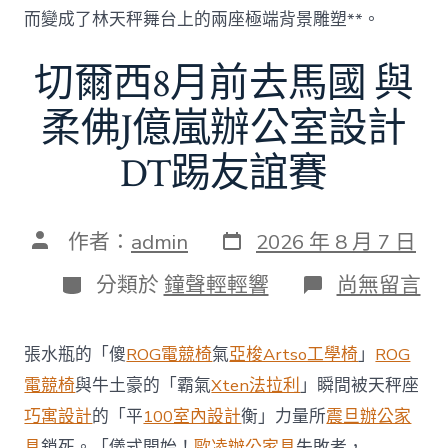
而變成了林天秤舞台上的兩座極端背景雕塑**。
切爾西8月前去馬國 與
柔佛J億嵐辦公室設計
DT踢友誼賽
發
文
作者：
admin
2026 年 8 月 7 日
表
章
日
作
分
在
分類於
鐘聲輕輕響
尚無留言
期
者
類
〈切
爾
西
張水瓶的「傻
ROG電競椅
氣
亞梭Artso工學椅
」
ROG
8
月
電競椅
與牛土豪的「霸氣
Xten法拉利
」瞬間被天秤座
前
巧寓設計
的「平
100室內設計
衡」力量所
震旦辦公家
去
馬
具
鎖死。「儀式開始！
歐凌辦公家具
失敗者，