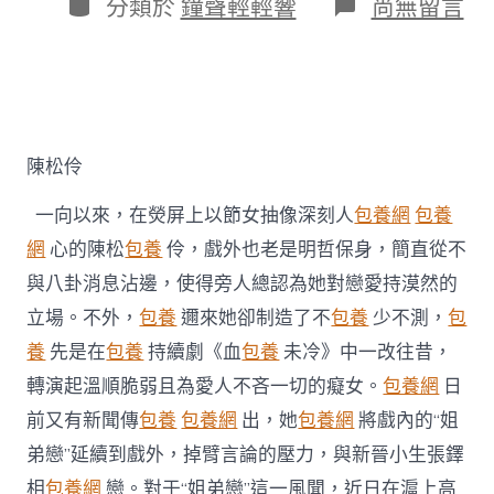
作
分
在
分類於
鐘聲輕輕響
尚無留言
期
者
類
〈陳
松
伶
否
定
台
包
陳松伶
養
姐
一向以來，在熒屏上以節女抽像深刻人
包養網
包養
弟
戀
網
心的陳松
包養
伶，戲外也老是明哲保身，簡直從不
風
與八卦消息沾邊，使得旁人總認為她對戀愛持漠然的
聞
戲
立場。不外，
包養
邇來她卻制造了不
包養
少不測，
包
內
養
先是在
包養
持續劇《血
包養
未冷》中一改往昔，
戲
外
轉演起溫順脆弱且為愛人不吝一切的癡女。
包養網
日
皆
前又有新聞傳
包養
包養網
出，她
包養網
將戲內的“姐
“為
愛
弟戀”延續到戲外，掉臂言論的壓力，與新晉小生張鐸
熄
滅”〉
相
包養網
戀。對于“姐弟戀”這一風聞，近日在滬上高