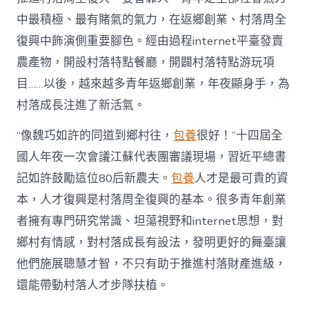
財
產
中最積極、最有賭氣的氣力，在返鄉創業、村落周全
復
復興中飾演側重要腳色。經由過程internet平臺發賣
興
注
農產物，開設村落特點餐廳，開闢村落特點游玩項
進
目……以後，越來越多青年返鄉創業，年夜顯身手，為
人
才
村落成長注進了新活氣。
死
水
“像魏巧如許的同道到鄉村往，
包養
很好！”十四屆全
甜
心
國人年夜一次會議江蘇代表團審議現場，習近平總書
寶
記如許鼓勵這位80后新農夫。
包養
人才是最可貴的資
物
查
本，人才復興是村落周全復興的基本。很多青年創業
包
者擁有專門研究常識、坦蕩視野和internet思想，對
養
網
鄉村有情感，對村落成長有設法，發明更好的舞臺讓
_
他們施展聰慧才智，不只有助于推進村落財產進級，
中
國
還能帶動村落人才步隊扶植。
網〉
中