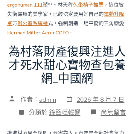
ergohuman 111
塑**。林天秤
久坐椅子推薦
，這位被
失衡逼瘋的美學家，已經決定要用她自己的
電動升降
桌
方
辦公室系統櫃
式，強制創造一場平衡的三角戀愛
Herman Miller Aeron
COFO
。
為村落財產復興注進人
才死水甜心寶物查包養
網_中國網
發
文
作者：
admin
2026 年 8 月 7 日
表
章
日
作
分
在
分類於
鐘聲輕輕響
尚無留言
期
者
類
〈為
村
落
推進村落周全復興，要害靠人。青年是全部社會氣力