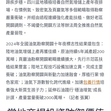
蹄疾步穩。四川盆地積極培養自然氣增儲上產年夜排
場，在慣例氣、致密氣及頁巖氣等多個範疇取得勘察
嚴重衝破，并經由過程連續強化產能扶植、做好老區
開闢調劑、不竭優化開闢方法等辦法周全推進自然氣
產量晉陞。
2024年全國油氣勘察開闢十年夜標志性結果還包含：
陸地油氣增儲上產再獲佳績，原油持續5年減產超200
萬噸；頁巖油勘察開闢範疇連續擴大，先行示范區扶
植結果豐富；陸地工程技巧設備加速立異，完成主要
衝破；油氣勘察開闢與新動力加速融會，厚植行業“綠
色家底”；油氣下游數智化跨代進級，加速
包養行情
培
養強大新質生孩子力；延伸石油踐行“穩油增氣”成長
計謀，產量當量衝破2000萬噸。（記者 張翼）