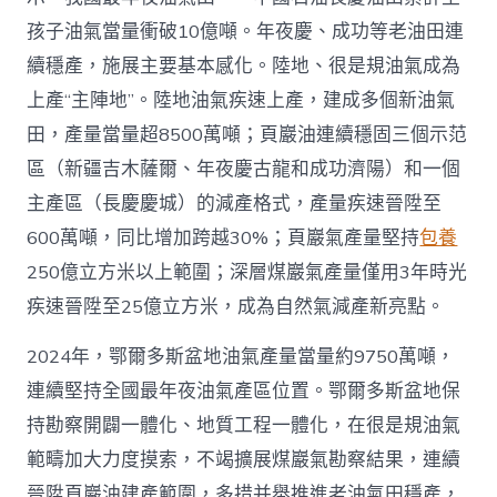
4
億
孩子油氣當量衝破10億噸。年夜慶、成功等老油田連
噸
續穩產，施展主要基本感化。陸地、很是規油氣成為
_
中
上產“主陣地”。陸地油氣疾速上產，建成多個新油氣
國
田，產量當量超8500萬噸；頁巖油連續穩固三個示范
網〉
中
區（新疆吉木薩爾、年夜慶古龍和成功濟陽）和一個
主產區（長慶慶城）的減產格式，產量疾速晉陞至
600萬噸，同比增加跨越30%；頁巖氣產量堅持
包養
250億立方米以上範圍；深層煤巖氣產量僅用3年時光
疾速晉陞至25億立方米，成為自然氣減產新亮點。
2024年，鄂爾多斯盆地油氣產量當量約9750萬噸，
連續堅持全國最年夜油氣產區位置。鄂爾多斯盆地保
持勘察開闢一體化、地質工程一體化，在很是規油氣
範疇加大力度摸索，不竭擴展煤巖氣勘察結果，連續
晉陞頁巖油建產範圍，多措并舉推進老油氣田穩產，