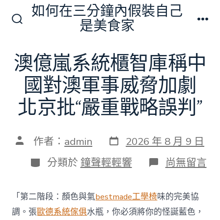
跳
如何在三分鐘內假裝自己
至
是美食家
搜
選
主
尋
單
切
要
澳億嵐系統櫃智庫稱中
換
內
開
關
國對澳軍事威脅加劇
容
北京批“嚴重戰略誤判”
發
文
作者：
admin
2026 年 8 月 9 日
表
章
日
作
分
在
分類於
鐘聲輕輕響
尚無留言
期
者
類
〈澳
億
嵐
「第二階段：顏色與氣
bestmade工學椅
味的完美協
系
統
調。張
歐德系統傢俱
水瓶，你必須將你的怪誕藍色，