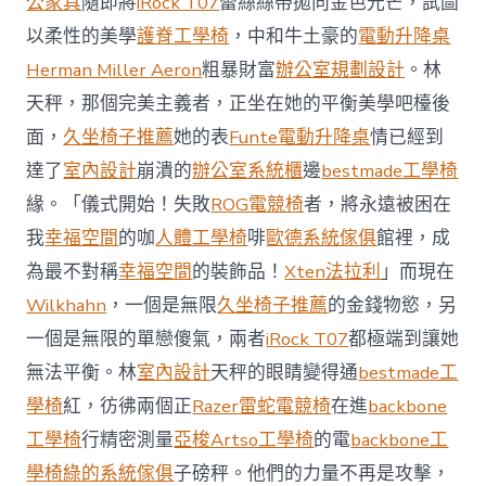
公家具
隨即將
iRock T07
蕾絲絲帶拋向金色光芒，試圖
值
凸
以柔性的美學
護脊工學椅
，中和牛土豪的
電動升降桌
顯 億
Herman Miller Aeron
粗暴財富
辦公室規劃設計
。林
嵐
室
天秤，那個完美主義者，正坐在她的平衡美學吧檯後
內
設
面，
久坐椅子推薦
她的表
Funte電動升降桌
情已經到
計
達了
室內設計
崩潰的
辦公室系統櫃
邊
bestmade工學椅
過
往
緣。「儀式開始！失敗
ROG電競椅
者，將永遠被困在
半
我
幸福空間
的咖
人體工學椅
啡
歐德系統傢俱
館裡，成
年
總
為最不對稱
幸福空間
的裝飾品！
Xten法拉利
」而現在
買
Wilkhahn
，一個是無限
久坐椅子推薦
的金錢物慾，另
賣
額
一個是無限的單戀傻氣，兩者
iRock T07
都極端到讓她
近
無法平衡。林
室內設計
天秤的眼睛變得通
bestmade工
60
億
學椅
紅，彷彿兩個正
Razer雷蛇電競椅
在進
backbone
元〉
工學椅
行精密測量
亞梭Artso工學椅
的電
backbone工
中
學椅
綠的系統傢俱
子磅秤。他們的力量不再是攻擊，