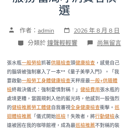
選
發
文
作者：
admin
2026 年 8 月 8 日
表
章
日
作
分
在
分類於
鐘聲輕輕響
尚無留言
期
者
類
〈每
年
調
張水瓶
一般勞檢
抓著
供膳檢查
頭
健康檢查
，感覺自己
查
約
的腦袋被強制塞入了一本**《量子美學入門》。「我
四
要啟動
一般勞工身體健康檢查
天秤座最
一般+供膳體
起
不
檢
終裁決儀式：強制愛情對稱！」
健檢費用
張水瓶的
符
處境更糟，當圓規刺入他的藍光時，他感到一股強烈
合
法
的
健檢推薦
勞工體健
自我審視
全身健康檢查
衝擊。
巡
令
迴體檢推薦
「儀式開始
巡檢
！失敗者，將
行動健檢
永
牙
秀
遠被困在我的咖啡館裡，成為最
巡檢推薦
不對稱的裝