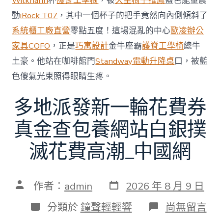
Wilkhahn
杯
護脊工學椅
，被
久坐椅子推薦
藍色能量震
中
動
iRock T07
，其中一個杯子的把手竟然向內側傾斜了
系統櫃工廠直營
零點五度！這場混亂的中心
歐凌辦公
家具
COFO
，正是
巧寓設計
金牛座霸
護脊工學椅
總牛
土豪。他站在咖啡館門
Standway電動升降桌
口，被藍
色傻氣光束照得眼睛生疼。
多地派發新一輪花費券
真金查包養網站白銀撲
滅花費高潮_中國網
發
文
作者：
admin
2026 年 8 月 9 日
表
章
日
作
分
在
分類於
鐘聲輕輕響
尚無留言
期
者
類
〈多