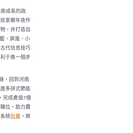
電商成長的政
回抵家鄉年夜仵
產物，并打造自
吊籃、屏風、小
好古代信息技巧
有利于進一個步
鋒，回到河南
舉
面多拼式節能
，完成產值7億
業職位，助力農
持系統
包養
，將