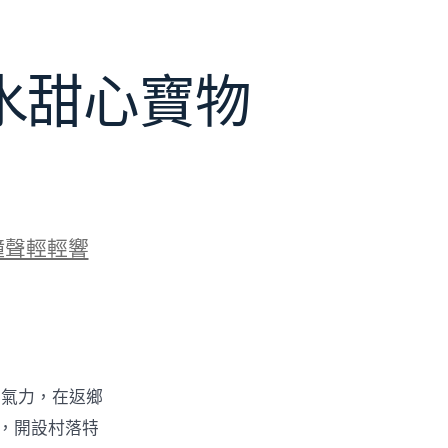
水甜心寶物
鐘聲輕輕響
的氣力，在返鄉
物，開設村落特