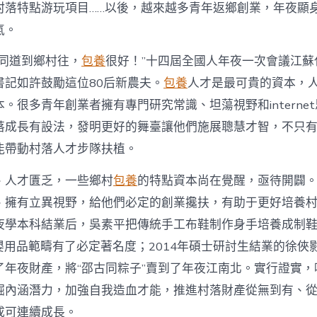
注
村落特點游玩項目……以後，越來越多青年返鄉創業，年夜顯
進
人
氣。
才
死
的同道到鄉村往，
包養
很好！”十四屆全國人年夜一次會議江蘇
水
書記如許鼓勵這位80后新農夫。
包養
人才是最可貴的資本，
甜
心
。很多青年創業者擁有專門研究常識、坦蕩視野和interne
寶
落成長有設法，發明更好的舞臺讓他們施展聰慧才智，不只
物
查
能帶動村落人才步隊扶植。
包
養
、人才匱乏，一些鄉村
包養
的特點資本尚在覺醒，亟待開闢
網
_
、擁有立異視野，給他們必定的創業攙扶，有助于更好培養
中
夜學本科結業后，吳素平把傳統手工布鞋制作身手培養成制鞋
國
網〉
在母嬰用品範疇有了必定著名度；2014年碩士研討生結業的徐
中
了年夜財產，將“邵古同粽子”賣到了年夜江南北。實行證實，
掘內涵潛力，加強自我造血才能，推進村落財產從無到有、
成可連續成長。