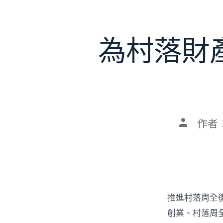
為村落財
文
作者
章
作
者
推進村落周全
創業、村落周全