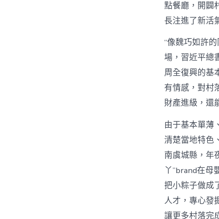
點餐廳，開闢
長注進了新活
“像魏巧如許
場，習近平總
周全復興的基本
有情感，對村
財產進級，還
由于基本單薄
清楚當地特色
南虞城縣，年
丫”brand
把小粽子做成
人才，專心發
讓更多村落完