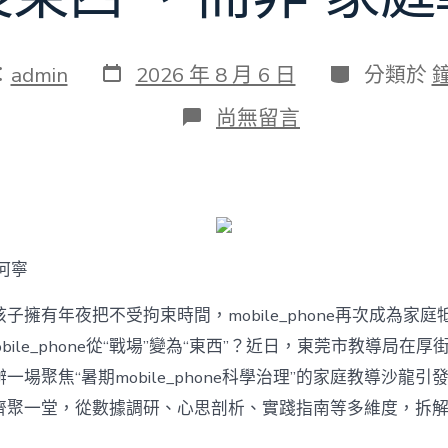
發
分
：
admin
2026 年 8 月 6 日
分類於
表
類
日
在
尚無留言
期
〈若
何
破
解
暑
期
mobile_phone
何寧
治
理
難
子擁有年夜把不受拘束時間，mobile_phone再次成為家庭
題？
bile_phone從“戰場”變為“東西”？近日，東莞市教導局在厚
讓
mobilJIUYI
一場聚焦“暑期mobile_phone科學治理”的家庭教導沙龍
俱
聚一堂，從數據調研、心思剖析、實踐指南等多維度，拆解mobi
意
空