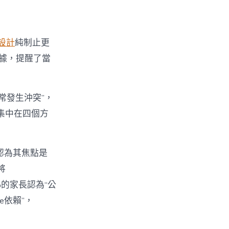
設計
純制止更
數據，提醒了當
經常發生沖突”，
集中在四個方
%認為其焦點是
將
%的家長認為“公
e依賴”，