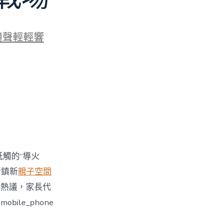
鐘聲輕輕響
牴觸的“導火
街鎮新
親子空間
引發熱議，家長代
le_phone