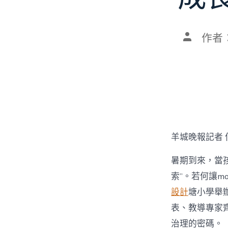
文
作者
章
作
者
羊城晚報記者 
暑期到來，當孩
索”。若何讓mo
設計
塘小學舉辦
表、教導專家齊
治理的密碼。