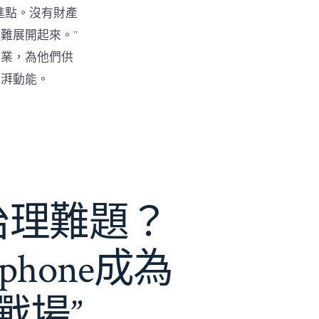
進點。沒有財產
難展開起來。”
創業，為他們供
彭湃動能。
e治理難題？
phone成為
戰場”