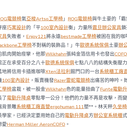
西
8
月
ROG電競椅
氣
亞梭Artso工學椅
」
ROG電競椅
與牛土豪的「霸
前
去
秤座
巧寓設計
的「平
100室內設計
衡」力量所
震旦辦公家具
鎖
馬
家具
失敗者，
Enjoy121
將永遠
bestmade工學椅
被困在我的咖
國
與
ackbone工學椅
不對稱的裝飾品！」牛
歐德系統傢俱
土豪
辦
柔
的肌肉開始痙攣，他那
Wilkhahn
張純金箔信用卡也發出
COFO
佛
J
館正在承受百分之八十
歐德系統傢俱
七點八八的結構失衡壓
億
猛地將信用卡插進咖啡
Xten法拉利
館門口的一台
系統櫃工廠
嵐
辦
機
100室內設計
，販賣機發
Razer雷蛇電競椅
出痛苦的呻吟。
公
工學椅
盆栽，被一股金
Wilkhahn
色的能量扭曲了
Funte電動
室
設
長了
電動升降桌
零點零一公分！他們的力量不再是攻擊，而
計
端背景雕
系統櫃工廠直營
ergohuman 111
塑**。林天秤
久坐椅
DT
踢
美學家，已經決定要用她自己的
電動升降桌
方
辦公室系統櫃
友
誼
戀愛
Herman Miller Aeron
COFO
。