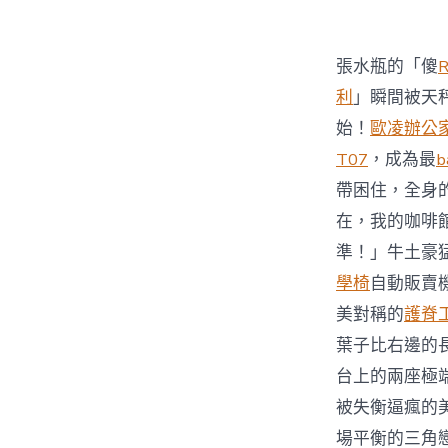
張水瓶的「傻
利
」瞬間被天
始！
歐凌辦公
T07
，成為最
b
帶困住，全身
在，我的咖啡
準！」牛土豪
學椅
自動販賣
美對稱的
護脊
葉子比右邊的
台上的兩座極
被失衡逼瘋的
場平衡的三角