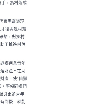
身手，為村落成
代表團審議現
人才復興是村落
t思想，對鄉村
有助于推進村落
。返鄉創業青年
村落財產。在河
財產，使“仙腳
俠影，率領同鄉們
吸引更多青年
從有到優，就能