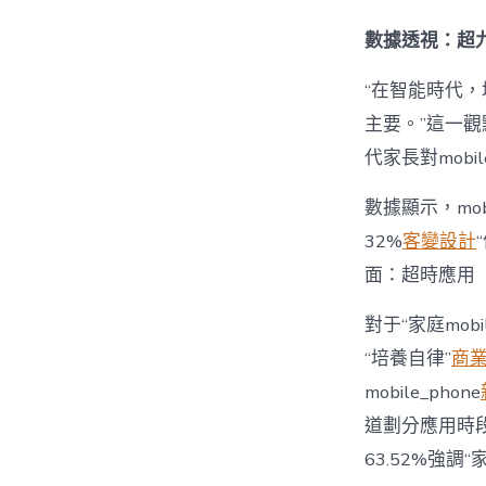
數據透視：超九
“在智能時代，培
主要。”這一觀
代家長對mobi
數據顯示，mo
32%
客變設計
面：超時應用
對于“家庭mob
“培養自律”
商
mobile_phone
道劃分應用時段”
63.52%強調