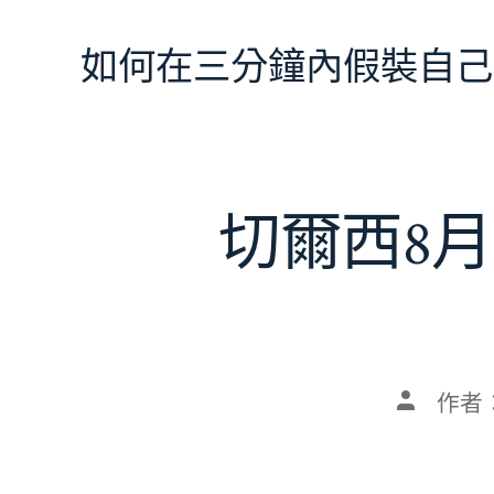
跳
至
如何在三分鐘內假裝自己
主
要
內
容
切爾西8月
文
作者
章
作
者