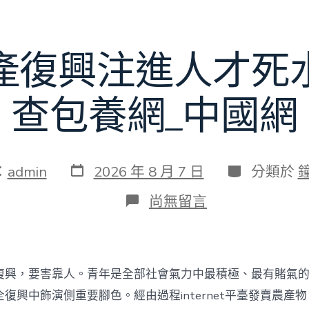
賽〉
中
產復興注進人才死
查包養網_中國網
發
分
：
admin
2026 年 8 月 7 日
分類於
表
類
日
在
尚無留言
期
〈為
村
落
財
產
復興，要害靠人。青年是全部社會氣力中最積極、最有賭氣
復
興
復興中飾演側重要腳色。經由過程internet平臺發賣農產