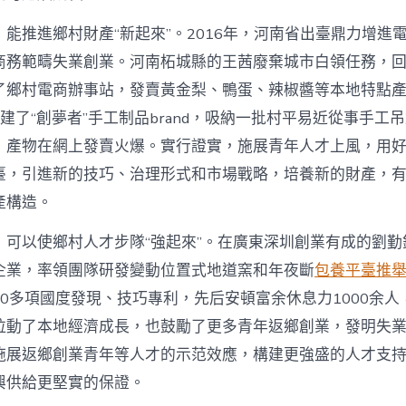
能推進鄉村財產“新起來”。2016年，河南省出臺鼎力增進
商務範疇失業創業。河南柘城縣的王茜廢棄城市白領任務，
了鄉村電商辦事站，發賣黃金梨、鴨蛋、辣椒醬等本地特點
她創建了“創夢者”手工制品brand，吸納一批村平易近從事手工
，產物在網上發賣火爆。實行證實，施展青年人才上風，用
臺，引進新的技巧、治理形式和市場戰略，培養新的財產，
產構造。
，可以使鄉村人才步隊“強起來”。在廣東深圳創業有成的劉勤
企業，率領團隊研發變動位置式地道窯和年夜斷
包養平臺推
0多項國度發現、技巧專利，先后安頓富余休息力1000余人
拉動了本地經濟成長，也鼓勵了更多青年返鄉創業，發明失
施展返鄉創業青年等人才的示范效應，構建更強盛的人才支
興供給更堅實的保證。