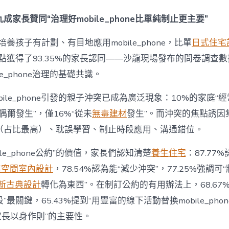
間
設
成家長贊同“治理好mobile_phone比單純制止更主要”
計
e_phone
養孩子有計劃、有目地應用mobile_phone，比單
日式住宅
成
為
點獲得了93.35%的家長認同——沙龍現場發布的問卷調查
“成
le_phone治理的基礎共識。
長
東
西”，
bile_phone引發的親子沖突已成為廣泛現象：10%的家庭“
而
“偶爾發生”，僅16%“從未
無毒建材
發生”。而沖突的焦點誘因
非
“家
（占比最高）、耽誤學習、制止時段應用、溝通錯位。
庭
戰
ile_phone公約”的價值，家長們認知清楚
養生住宅
：87.77
場”〉
中
業空間室內設計
，78.54%認為能“減少沖突”，77.25%強調可“
新古典設計
轉化為東西”。在制訂公約的有用辦法上，68.67
最關鍵，65.43%提到“用豐富的線下活動替換mobile_phon
“家長以身作則”的主要性。