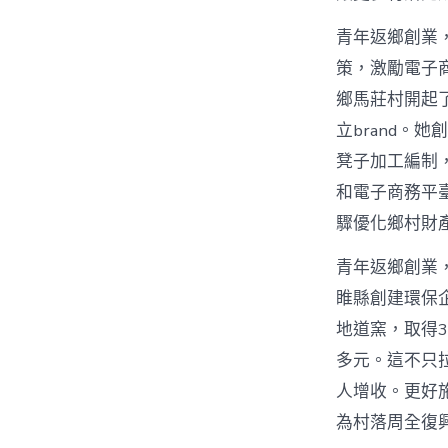
青年返鄉創業，
策，激勵電子
鄉馬莊村開起
立brand。
凳子加工編制
和電子商務平
驟優化鄉村財
青年返鄉創業
睢縣創建環保
地道窯，取得3
多元。這不只
人增收。更好
為村落周全復