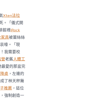
氣
Xten法拉
死。「儀式開
啡館裡
iRock
公家具
被蕾絲絲
哀嚎。「現
力！我需要校
直營
老舊
人體工
她最愛的那盆完
升降桌
，左邊的
變成了林天秤舞
子推薦
，這位
式，強制創造一