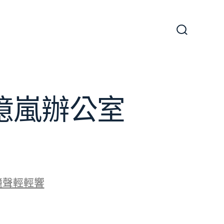
搜
尋
切
換
開
關
J億嵐辦公室
鐘聲輕輕響