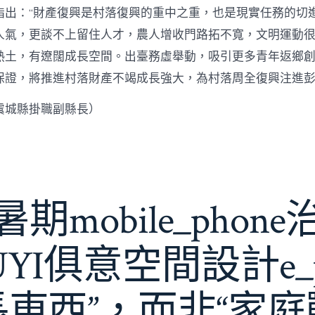
指出：“財產復興是村落復興的重中之重，也是現實任務的切
人氣，更談不上留住人才，農人增收門路拓不寬，文明運動很
熱土，有遼闊成長空間。出臺務虛舉動，吸引更多青年返鄉
保證，將推進村落財產不竭成長強大，為村落周全復興注進
虞城縣掛職副縣長）
期mobile_phon
JIUYI俱意空間設計e_
長東西”，而非“家庭