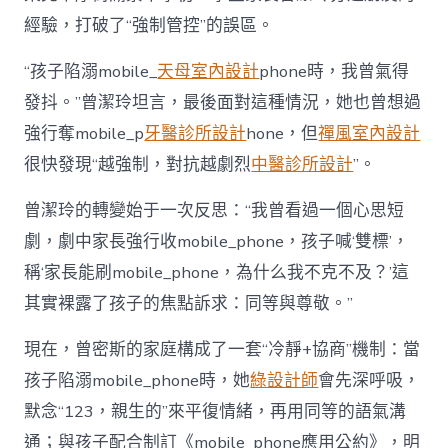
經驗，打破了“強制管控”的誤區。
“孩子陷溺mobile_
天母室內設計
phone時，我曾氣得
發抖。”曾潔玲坦言，最後面對這種情況，她也曾想過
強行奪mobile_p
牙醫診所設計
hone，但
禪風室內設計
很快發現“越強制，對抗越劇烈
中醫診所設計
”。
曾潔玲的轉變始于一次反思：“我曾看過一個心思短
劇，劇中家長強行收mobile_phone，孩子喊‘雙標’，
稱‘家長能刷mobile_phone，為什么我不克不及？’這
其實裸露了孩子的焦點訴求：同等與尊敬。”
現在，曾密斯的家庭構成了一套“冷靜+協商”機制：當
孩子陷溺mobile_phone時，她
綠設計師
會先深呼吸，
默念“123，親生的”來平復情緒，再用同等的語氣溝
通；與孩子配合制訂《mobile_phone應用公約》，明