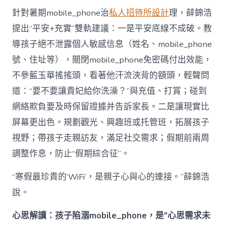
針對暑期mobile_phone治
私人招待所設計
理，薛錦浩
提出“平安+充實”雙軌建議：一是平安底線不成破。教
導孩子絕不泄露個人敏感信息（姓名、mobile_phone
號、住址等），關閉mobile_phone免密碼付出效能，
不參藍玉華搖搖頭，看著他汗流浹背的額頭，輕聲問
道：“要不要讓貴妃給你洗澡？”與充值、打賞；碰到
網絡欺負要及時保留證據并告訴家長。二是讓現實比
屏幕更出色。規劃觀光、興趣班或托管班，拓展孩子
視野；帶孩子走親訪友，滿足社交需求；假期前兩周
調整作息，防止“假期綜合征”。
“寒假最珍貴的‘WiFi’，是親子心與心的連接。”薛錦浩
說。
心思解讀：孩子陷溺mobile_phone，是“心思需求未