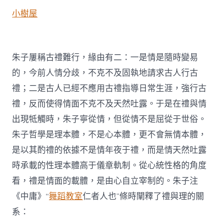
小樹屋
朱子屢稱古禮難行，緣由有二：一是情是隨時變易
的，今前人情分歧，不克不及固執地請求古人行古
禮；二是古人已經不應用古禮指導日常生涯，強行古
禮，反而使得情面不克不及天然吐露。于是在禮與情
出現牴觸時，朱子寧從情，但從情不是屈從于世俗。
朱子哲學是理本體，不是心本體，更不會無情本體，
是以其酌禮的依據不是情年夜于禮，而是情天然吐露
時承載的性理本體高于儀章軌制。從心統性格的角度
看，禮是情面的載體，是由心自立宰制的。朱子注
《中庸》“
舞蹈教室
仁者人也”條時闡釋了禮與理的關
系：