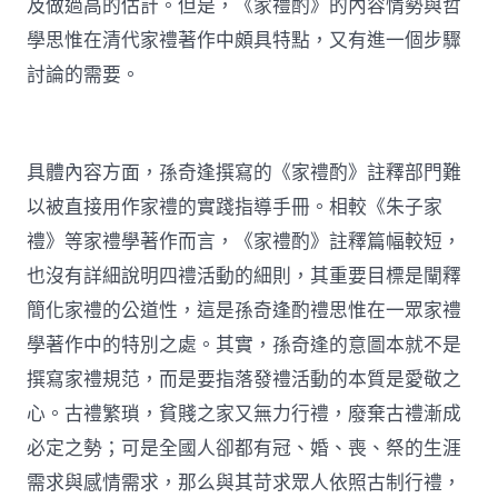
及做過高的估計。但是，《家禮酌》的內容情勢與哲
學思惟在清代家禮著作中頗具特點，又有進一個步驟
討論的需要。
具體內容方面，孫奇逢撰寫的《家禮酌》註釋部門難
以被直接用作家禮的實踐指導手冊。相較《朱子家
禮》等家禮學著作而言，《家禮酌》註釋篇幅較短，
也沒有詳細說明四禮活動的細則，其重要目標是闡釋
簡化家禮的公道性，這是孫奇逢酌禮思惟在一眾家禮
學著作中的特別之處。其實，孫奇逢的意圖本就不是
撰寫家禮規范，而是要指落發禮活動的本質是愛敬之
心。古禮繁瑣，貧賤之家又無力行禮，廢棄古禮漸成
必定之勢；可是全國人卻都有冠、婚、喪、祭的生涯
需求與感情需求，那么與其苛求眾人依照古制行禮，