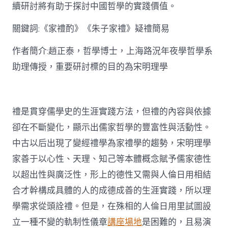
思
續研討將有助于探討中國哲學的實踐價值。
惟
研
關鍵詞:《家禮酌》《朱子家禮》疑禮簡易
討〉
中
作者簡介:趙正泰，哲學博士，上海路況年夜學哲學系
助理傳授，重要研討標的目的為宋明理學
禮是貫穿儒學史的生涯實踐方法，但禮的內容與依據
卻在不斷變化，顯示出儒家哲學的豐富性與活動性。
中古以后出現了變經禮學為家禮學的趨勢，宋明理學
家善于以心性、天理、知己等本體概念賦予儒家德性
以超出性與廣泛性，形上的德性又需與人倫日用相結
合才幹構成具體的人的成德成善的生涯實踐，所以理
學需求從頭詮禮。但是，在殊相的人倫日用里試圖設
立一種不變的軌制性儀章
講座場地
是困難的，且易演