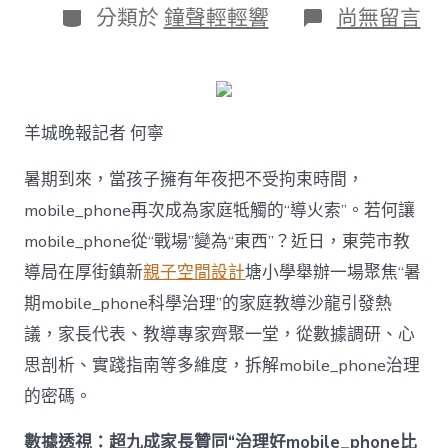
日
作
分
在
分類於
鐘聲輕輕響
尚無留言
期
者
類
〈若
何
破
解
暑
羊城晚報記者 何寧
期
mobile_ph
治
暑期到來，當孩子擁有年夜把不受拘束時間，
理
mobile_phone再次成為家庭牴觸的“導火索”。若何讓
難
題？
mobile_phone從“戰場”變為“東西”？近日，東莞市教
讓
導局在厚街鎮新
親子空間設計
塘小學舉辦一場聚焦“暑
mobilJIUYI
俱
期mobile_phone科學治理”的家庭教導沙龍引發熱
意
議，家長代表、教導專家齊聚一堂，從數據調研、心
空
間
思剖析、實踐指南等多維度，拆解mobile_phone治理
設
計
的密碼。
e_phone
成
數據透視：超九成家長贊同“治理好mobile_phone比