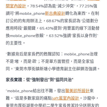
間室內設計
，78.54%認為能“減少沖突”，77.25%強
調可“將mobile_phone
新古典設計
轉化為東西”。在制
訂公約的有用辦法上，68.67%的家長認為“公道劃分
應用時段”最關鍵，65.43%提到“用豐富的線下活動替
換mobile_phone依賴”，63.52%強調“家長以身作則”
的主要性。
“數據背后是家長們的甦醒認知：mobile_phone治理
不是‘堵’，而是‘疏’；不是單方面管控，而是全家協
同。”東莞市厚街鎮新塘小學德育副主任薛錦浩強調。
家長實踐：從“強制發出”到“協同共治”
“mobile_phone給出往不難，發出
醫美診所設計
來
難。”這是多數家庭的痛點
loft風室內設計
。沙龍中，
東莞市厚街湖景中學初二學生家長曾潔玲分送朋友的