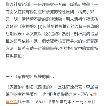
變為社會規訓，于是理學家一方面不斷修訂禮學，一
方面又在探尋修訂禮所依據的德性原則，構成了宋、
元、明、清持續不斷的酌禮活動。明末清初年夜儒孫
奇逢的《家禮酌》[1]及其酌禮思惟可視為這一思潮的
后期代表，本文就以《家禮酌》為例，剖析其酌禮思
惟的哲學依據，進一個步驟考核其所尋求的生涯實踐
方法，這將有助于討論儒學在現代性社會中的實踐特
質與價值。
一、《家禮酌》與禮的簡化
《家禮酌》別名《四禮酌》，是孫奇逢撰寫、李居易
編刊的家禮學著作，“酌”即考慮變通之意。現存光
共
享空間
緒十年（1884）甲申冬重刻本，一冊，無目