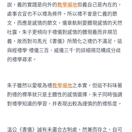
說，義的實踐是向外的
教學場地
但義自己是內在的，
處事合宜也不以禮為條件。所以禮不會是仁義的節
文，而應是感情的節文，儀章軌制要體現感情的天然
吐露，朱子更傾向于禮儀對感情的體現義而非規范
義，故而對司馬光《書儀》所簡化之禮仍不滿足，這
與經禮學“禮儀三百、威儀三千”的詳細規范構成分歧
的禮學尋求。
朱子雖然以愛敬為禮
教學場地
之本實，但這不料味著
酌禮的標準就只是主體性的感情選擇，朱子同時強調
對禮學知識的學習，并表現出較為謹慎的酌禮態度。
溫公《書儀》誠有未盡合古制處，然兼而存之，自可