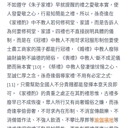
不如遵守《朱子家禮》早就提醒的禮之愛敬本實，使
人發愛敬之心，行易知簡能之禮。所以，孫奇逢在
《家禮酌》中不教人若何修祠堂、家譜，而是告訴人
為何要修祠堂、家譜。四禮也不直接說明具體的儀
制，而是在《冠禮》中教人不用苛求冠服形制但要使
士農工商家的孺子都能行冠禮，《婚禮》中教人廢除
論財論勢不論德的陋俗，《喪禮》中教人“斷不成泥儀
節而無本實”[10]，《祭禮》中教人發凄愴怵惕之心、
至誠仁厚之念。孫奇逢倡導家禮“不用有必定之式”
[11]，只需幫助全國人不分貴賤都能發揮本意天良即
可。《家禮酌》的貴重之處正在其酌禮思惟，古禮多
廢早已不成恢復，眾人所行又有尚奢媚俗之嫌，而孫
奇逢寧儉毋奢，不苛求內在形制、不消宣傳戲樂、不
消僧道作法、不強人飲酒、不攀比厚葬等
瑜伽場地
等