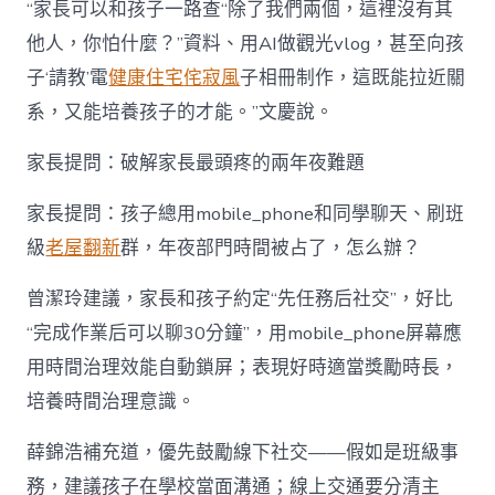
“家長可以和孩子一路查“除了我們兩個，這裡沒有其
他人，你怕什麼？”資料、用AI做觀光vlog，甚至向孩
子‘請教’電
健康住宅
侘寂風
子相冊制作，這既能拉近關
系，又能培養孩子的才能。”文慶說。
家長提問：破解家長最頭疼的兩年夜難題
家長提問：孩子總用mobile_phone和同學聊天、刷班
級
老屋翻新
群，年夜部門時間被占了，怎么辦？
曾潔玲建議，家長和孩子約定“先任務后社交”，好比
“完成作業后可以聊30分鐘”，用mobile_phone屏幕應
用時間治理效能自動鎖屏；表現好時適當獎勵時長，
培養時間治理意識。
薛錦浩補充道，優先鼓勵線下社交——假如是班級事
務，建議孩子在學校當面溝通；線上交通要分清主