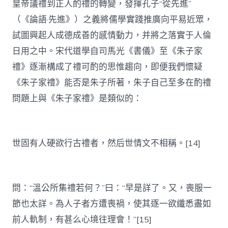
皇帝議禮到正人酌禮的轉變，發揮孔子“從先進”
（《論語·先進》）之義將儒學實踐推廣向平易近眾，
試圖興起人成德成善的感情動力，并將之落實于人倫
日用之中。宋代道學自司馬光《書儀》至《朱子家
禮》逐漸構成了禮可酌的思惟趨向，即便我們懷疑
《朱子家禮》能否是朱子所著，朱子自己至多在酌禮
問題上與《朱子家禮》是類似的：
世固有人硬欲行古禮者，然后世情文不相稱。[14]
問：“溫公所集禮若何？”曰：“早是詳了。又，喪服一
節也太詳。為人子者方遭喪禍，使其逐一欲纖悉盡如
前人軌制，有甚么心境往理會！”[15]