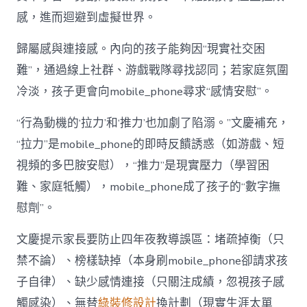
感，進而迴避到虛擬世界。
歸屬感與連接感。內向的孩子能夠因“現實社交困
難”，通過線上社群、游戲戰隊尋找認同；若家庭氛圍
冷淡，孩子更會向mobile_phone尋求“感情安慰”。
“行為動機的‘拉力’和‘推力’也加劇了陷溺。”文慶補充，
“拉力”是mobile_phone的即時反饋誘惑（如游戲、短
視頻的多巴胺安慰），“推力”是現實壓力（學習困
難、家庭牴觸），mobile_phone成了孩子的“數字撫
慰劑”。
文慶提示家長要防止四年夜教導誤區：堵疏掉衡（只
禁不論）、榜樣缺掉（本身刷mobile_phone卻請求孩
子自律）、缺少感情連接（只關注成績，忽視孩子感
觸感染）、無替
綠裝修設計
換計劃（現實生涯太單