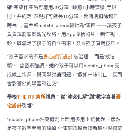
確“完成作業后可應用30分鐘”“睡前1小時禁機”等規
則，并約定“表現好可延長10分鐘，超時則扣除越日
時長”；甚至將mobile_phone轉化為“東西”——讓孩子
負責規劃家庭觀光攻略，用App收拾照片、制作視
頻，既滿足了孩子的自立需求，又晉陞了實用技巧。
“孩子需求的不是
身心診所設計
‘被治理’，而是‘被信
賴’。”曾密斯強調，她的孩子可以用mobile_phone完
成線上作業、與同學討論問題，“假如一味制止，反而
會影響他的學習和社交”。
學校
THE R3 寓所
視角：從“沖突化解”到“數字素養
豪
宅設計
引領”
“mobile_phone沖突概況上是‘用多用少’的問題，焦點
是孩子數字素養的缺掉。”東莞市厚街鎮新塘小學德育