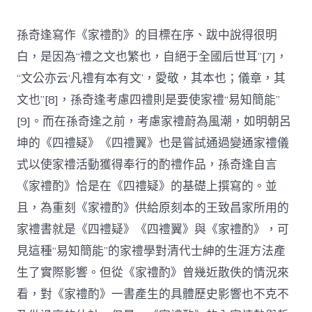
孫奇逢寫作《家禮酌》的目標在序、跋中說得很明
白，是因為“禮之文也繁也，自絕于全國后世耳”[7]，
“文公亦云‘凡禮有本有文’，愛敬，其本也；儀章，其
文也”[8]，孫奇逢考慮四禮則是要使家禮“易知簡能”
[9]。而在孫奇逢之前，考慮家禮蔚為風潮，如明朝呂
坤的《四禮疑》《四禮翼》也是嘗試通過變通家禮儀
式以使家禮活動獲得奉行的酌禮作品，孫奇逢自言
《家禮酌》恰是在《四禮疑》的基礎上撰寫的。並
且，為重刻《家禮酌》供給原刻本的王致昌家所用的
家禮書就是《四禮疑》《四禮翼》與《家禮酌》，可
見這種“易知簡能”的家禮學對清代士紳的生涯方法產
生了實際影響。但從《家禮酌》曾幾近散佚的情況來
看，對《家禮酌》一書產生的具體歷史影響也不克不