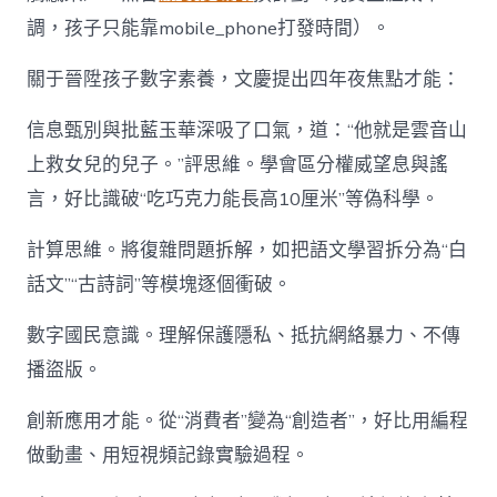
調，孩子只能靠mobile_phone打發時間）。
關于晉陞孩子數字素養，文慶提出四年夜焦點才能：
信息甄別與批藍玉華深吸了口氣，道：“他就是雲音山
上救女兒的兒子。”評思維。學會區分權威望息與謠
言，好比識破“吃巧克力能長高10厘米”等偽科學。
計算思維。將復雜問題拆解，如把語文學習拆分為“白
話文”“古詩詞”等模塊逐個衝破。
數字國民意識。理解保護隱私、抵抗網絡暴力、不傳
播盜版。
創新應用才能。從“消費者”變為“創造者”，好比用編程
做動畫、用短視頻記錄實驗過程。