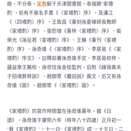
錄，不分卷，
家教
躲于天津圖書館。卷端題“家禮
酌”，前有不簽名手書《〈家禮酌〉序》，及潘江
《〈四禮酌〉序》、王致昌《重刻孫夏峰師長教師
〈家禮酌〉序》、張恕增《重梓〈家禮酌〉序》、衛
榮光《孫征君〈家禮酌〉序》、王輅《重刊〈家禮
酌〉序》、孫奇逢《〈家禮酌〉序》、李居易《〈家
禮酌〉序文》。註釋前署孫奇逢手定、李居易校梓、
蘧益章王輅校、孫世玟孫金桂監判，后附《線嶺黃夫
子招魂葬祭說》、趙御眾《義田說》兩文，后又有孫
奇逢《跋》、趙御眾《〈家禮酌〉跋》。
《家禮酌》的寫作時間當在孫奇逢暮年。據《日
譜》，孫奇逢于康熙六年（時年八十四歲）正月初一
“著《家禮酌》”，十一日“《家禮酌》成”，十五日、二