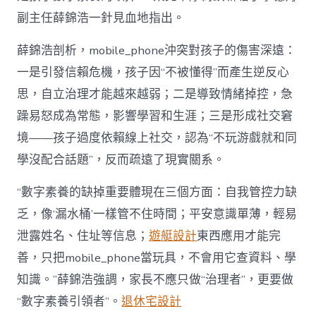
副主任薛錦浩一針見血地指出。
薛錦浩剖析，mobile_phone沖突對孩子的傷害深遠：
一是引發信賴危機，孩子因“不被懂得”而產生逆反心
思，自立治理才能越來越弱；二是導致情緒掉控，急
躁易怒成為常態，影響學習和生涯；三是形成社交窘
境——孩子過度依賴線上社交，認為“不玩游戲就和同
學沒配合話題”，反而疏遠了現實關系。
“數字素養的缺掉重要體現在三個方面：自我管控力缺
乏，像‘漏水桶’一樣管不住時間；平安意識單薄，輕易
泄露姓名、住址等信息；
遊艇設計
東西應用才能完
善，只把mobile_phone當玩具，不會用它查資料、學
知識。”薛錦浩強調，家長不應只做“治理者”，更要做
“數字素養引領者”。
退休宅設計