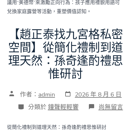
議用“美德幣”來激勵正向行為：孩子應用禮貌用語可
兌換家庭露營等活動，重塑價值認知。
【趙正泰找九宮格私密
空間】從簡化禮制到道
理天然：孫奇逢酌禮思
惟研討
發
文
作者：
admin
2026 年 8 月 6 日
表
章
日
作
分
在
分類於
鐘聲輕輕響
尚無留言
期
者
類
〈【趙
正
泰
從簡化禮制到道理天然：孫奇逢酌禮思惟研討
找