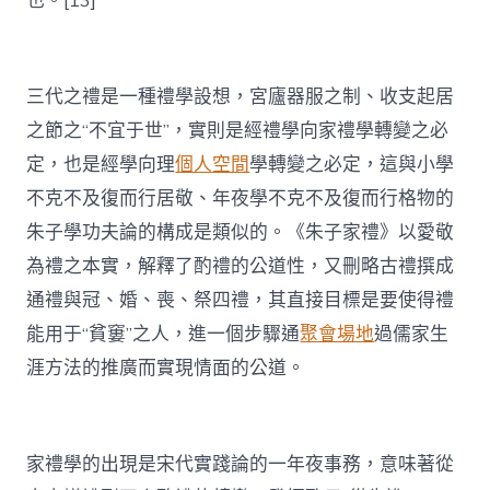
也。[13]
三代之禮是一種禮學設想，宮廬器服之制、收支起居
之節之“不宜于世”，實則是經禮學向家禮學轉變之必
定，也是經學向理
個人空間
學轉變之必定，這與小學
不克不及復而行居敬、年夜學不克不及復而行格物的
朱子學功夫論的構成是類似的。《朱子家禮》以愛敬
為禮之本實，解釋了酌禮的公道性，又刪略古禮撰成
通禮與冠、婚、喪、祭四禮，其直接目標是要使得禮
能用于“貧窶”之人，進一個步驟通
聚會場地
過儒家生
涯方法的推廣而實現情面的公道。
家禮學的出現是宋代實踐論的一年夜事務，意味著從