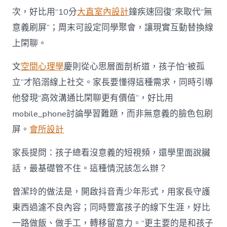
次，好比用“10分
大直室內設計
鐘疾速回復”來取代“無
意義刷屏”；周末可設定同學聚會，讓現實互動替換線
上閑聊。
文
空間心理學
慶則從心思層面剖析道，孩子怕“被孤
立”才陷溺線上社交。家長要懂得這種需求，同時引導
他發現“高效溝通比閑聊更有價值”，好比用
mobile_phone討論學習難題，而非無意義的臉色包刷
屏。
會所設計
家長提問：孩子總看沒意義的短視頻，還學里面說臟
話，最基礎管不住。這種情況該怎么辦？
曾潔玲的做法是，開啟抖音青少年形式，用家長守護
東西過濾不良內容；同時豐富孩子的線下生涯，好比
一路做飯、做手工，轉移留意力。“更主要的是和孩子