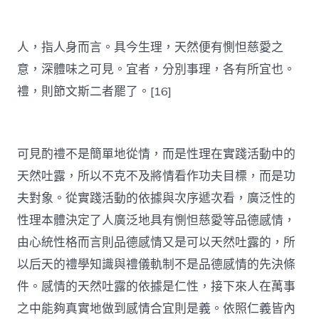
人，指人身而言。具今生理，天然便有惻怛慈愛之
意，深體味之可見。宜者，分別事理，各有所宜也。
禮，則節文斯二者罷了。[16]
可見酌禮不是簡單地從情，而是性理在實踐活動中的
天然吐露，所以不克不及將情看作功夫目標，而是功
夫對象。從實踐活動的依據與次序遞次看，廣泛性的
性理本體決定了人廣泛地具有惻怛慈愛等品德感情，
由心統性格而言則品德感情又是可以天然吐露的，所
以后天的禮學知識與禮儀軌制不是品德感情的先決條
件。感情的天然吐露的依據是仁性，接下來人在萬事
之中能夠真實地做到感情合宜則是義。依照仁義皆內