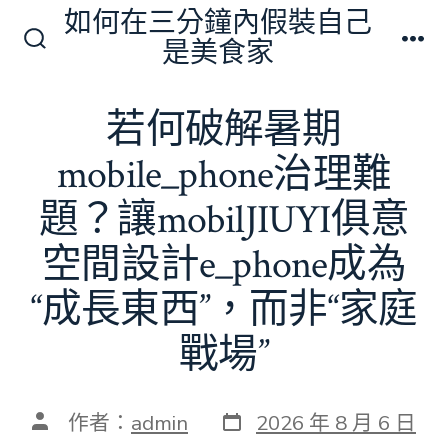
跳
如何在三分鐘內假裝自己
至
是美食家
搜
選
主
尋
單
切
要
若何破解暑期
換
內
開
關
mobile_phone治理難
容
題？讓mobilJIUYI俱意
空間設計e_phone成為
“成長東西”，而非“家庭
戰場”
發
文
作者：
admin
2026 年 8 月 6 日
表
章