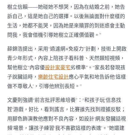
樹立信賴——她碰她不想哭，因為在結婚之前，她告
訴自己，這是她自己的選擇。以後無論面對什麼樣的
生活，她都不能哭，因為她是來贖罪的到迷惑會主動
問我，我會借機引導她樹立正確價值觀。”
薛錦浩提出，采用“過濾網+免疫力”計劃，技術上開啟
青少年形式，內容上陪孩子看科普、天然類短視頻，
幫他樹立“內容優
設計家豪宅
劣標準”。“家長若發現孩
子說臟話時，
樂齡住宅設計
應心平氣和地告訴他‘這樣
做不尊敬人’，引導他辨別長短。”
文慶則強調“前言批評思維培養”：“和孩子玩‘信息找
茬’游戲，好比，看到謠言，比賽誰先找到證據反駁；
用腳色飾演教他應對不良內容，如設計‘網友發臟話視
頻’場景，讓孩子練習‘我不喜歡這樣的表達’。”她還建