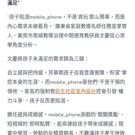
滿足”
“孩子陷溺mobile_phone，不是‘貪玩’那么簡單，而是
內心需求未被看見。”廣東省家庭教導名師任務室掌管
人、東莞市南城教導治理中間德育教研員文慶從心思
學角度分析。
文慶將孩子未滿足的需求歸為三類：
自立感與把持感。芳華期孩子自我意識覺醒，盼望“掌
控本身的生涯”，而mobile_phone是他們“不受干預的
領地”。家長的強制管
民生社區室內設計
控會引發“權
力斗爭”，孩子反而更陷溺。
勝任感與成績感。mobile_phone游戲的“闖關獎勵”、
短視頻的“即時點贊”，能疾速給孩子帶來成績感；現
實中學習、勞動的反饋周期長，不難讓孩子產生挫敗