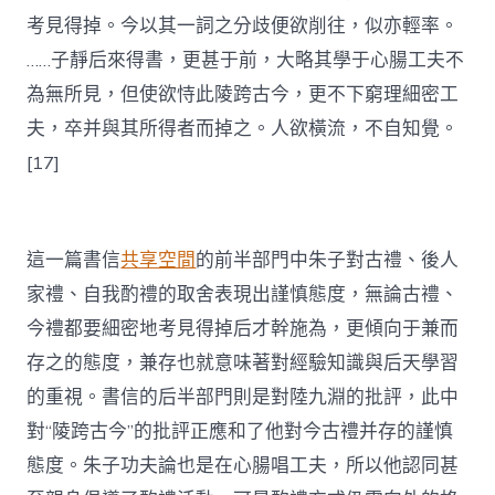
考見得掉。今以其一詞之分歧便欲削往，似亦輕率。
……子靜后來得書，更甚于前，大略其學于心腸工夫不
為無所見，但使欲恃此陵跨古今，更不下窮理細密工
夫，卒并與其所得者而掉之。人欲橫流，不自知覺。
[17]
這一篇書信
共享空間
的前半部門中朱子對古禮、後人
家禮、自我酌禮的取舍表現出謹慎態度，無論古禮、
今禮都要細密地考見得掉后才幹施為，更傾向于兼而
存之的態度，兼存也就意味著對經驗知識與后天學習
的重視。書信的后半部門則是對陸九淵的批評，此中
對“陵跨古今”的批評正應和了他對今古禮并存的謹慎
態度。朱子功夫論也是在心腸唱工夫，所以他認同甚