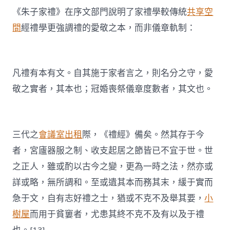
《朱子家禮》在序文部門說明了家禮學較傳統
共享空
間
經禮學更強調禮的愛敬之本，而非儀章軌制：
凡禮有本有文。自其施于家者言之，則名分之守，愛
敬之實者，其本也；冠婚喪祭儀章度數者，其文也。
三代之
會議室出租
際，《禮經》備矣。然其存于今
者，宮廬器服之制、收支起居之節皆已不宜于世。世
之正人，雖或酌以古今之變，更為一時之法，然亦或
詳或略，無所調和。至或遺其本而務其末，緩于實而
急于文，自有志好禮之士，猶或不克不及舉其要，
小
樹屋
而用于貧窶者，尤患其終不克不及有以及于禮