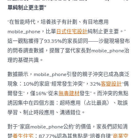
為
單純制止更主要”
“成
長
東
“在智能時代，培養孩子有計劃、有目地應用
西”，
mobile_phone，比單
日式住宅設計
純制止更主要。”
而
非
這一觀點獲得了93.35%的家長認同——沙龍現場發布
“家
的問卷調查數據，提醒了當代家長對mobile_phone治
庭
戰
理的基礎共識。
場”〉
中
數據顯示，mobile_phone引發的親子沖突已成為廣泛
現象：10%的家庭“經常發生沖突”，32%
客變設計
“偶
爾發生”，僅16%“從未
無毒建材
發生”。而沖突的焦點
誘因集中在四個方面：超時應用（占比最高）、耽誤
學習、制止時段應用、溝通錯位。
對于“家庭mobile_phone公約”的價值，家長們認知清
楚
養生住宅
：87.77%認為其焦點是“培養自律”
商業空