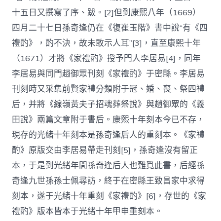
十五日又撰寫了序、跋。[2]但到康熙八年（1669）
四月二十七日孫奇逢仍在《復崔玉階》書中說“有《四
禮酌》，酌不決，故未敢示人耳”[3]，直至康熙十年
（1671）才將《家禮酌》授予門人李居易[4]，同年
李居易與同門趙御眾刊刻《家禮酌》于密縣。李居易
刊刻時又采集前賢家禮分類附于冠、婚、喪、祭四禮
后，并將《線嶺黃夫子招魂葬祭說》與趙御眾的《義
田說》兩篇文章附于書后。康熙十年刻本今已不存，
現存的光緒十年刻本是孫奇逢后人的重刻本。《家禮
酌》原版交由李居易帶走刊刻[5]，孫奇逢沒有留正
本，于是到光緒年間孫奇逢后人也難覓此書，后經孫
奇逢九世孫孫士佩尋訪，終于在密縣王致昌家中求得
刻本，遂于光緒十年重刻《家禮酌》[6]，存世的《家
禮酌》版本皆本于光緒十年甲申重刻本。