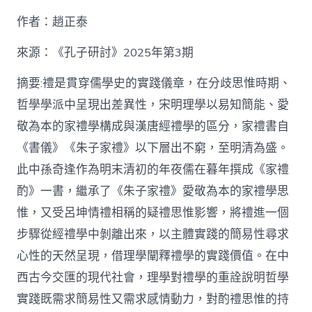
九
作者：趙正泰
宮
格
私
來源：《孔子研討》2025年第3期
密
空
摘要:禮是貫穿儒學史的實踐儀章，在分歧思惟時期、
間】
哲學學派中呈現出差異性，宋明理學以易知簡能、愛
從
簡
敬為本的家禮學構成與漢唐經禮學的區分，家禮書自
化
《書儀》《朱子家禮》以下層出不窮，至明清為盛。
禮
制
此中孫奇逢作為明末清初的年夜儒在暮年撰成《家禮
到
道
酌》一書，繼承了《朱子家禮》愛敬為本的家禮學思
理
惟，又受呂坤情禮相稱的疑禮思惟影響，將禮進一個
天
然：
步驟從經禮學中剝離出來，以主體實踐的簡易性尋求
孫
心性的天然呈現，借理學闡釋禮學的實踐價值。在中
奇
逢
西古今交匯的現代社會，理學對禮學的重詮說明哲學
酌
實踐既需求簡易性又需求感情動力，對酌禮思惟的持
禮