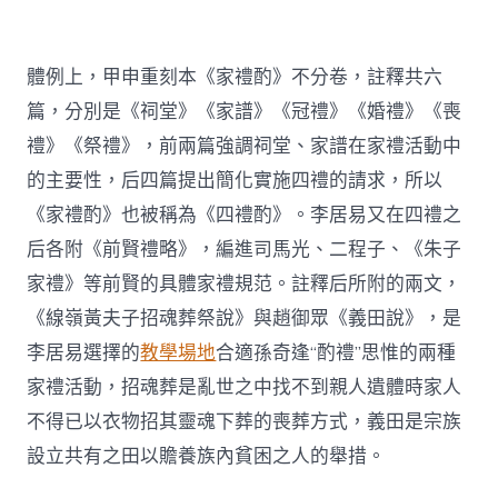
體例上，甲申重刻本《家禮酌》不分卷，註釋共六
篇，分別是《祠堂》《家譜》《冠禮》《婚禮》《喪
禮》《祭禮》，前兩篇強調祠堂、家譜在家禮活動中
的主要性，后四篇提出簡化實施四禮的請求，所以
《家禮酌》也被稱為《四禮酌》。李居易又在四禮之
后各附《前賢禮略》，編進司馬光、二程子、《朱子
家禮》等前賢的具體家禮規范。註釋后所附的兩文，
《線嶺黃夫子招魂葬祭說》與趙御眾《義田說》，是
李居易選擇的
教學場地
合適孫奇逢“酌禮”思惟的兩種
家禮活動，招魂葬是亂世之中找不到親人遺體時家人
不得已以衣物招其靈魂下葬的喪葬方式，義田是宗族
設立共有之田以贍養族內貧困之人的舉措。