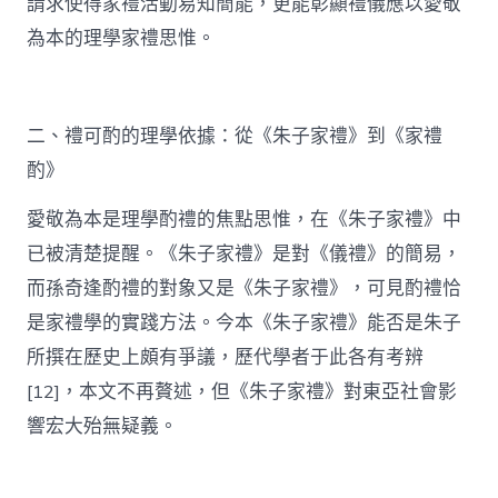
請求使得家禮活動易知簡能，更能彰顯禮儀應以愛敬
為本的理學家禮思惟。
二、禮可酌的理學依據：從《朱子家禮》到《家禮
酌》
愛敬為本是理學酌禮的焦點思惟，在《朱子家禮》中
已被清楚提醒。《朱子家禮》是對《儀禮》的簡易，
而孫奇逢酌禮的對象又是《朱子家禮》，可見酌禮恰
是家禮學的實踐方法。今本《朱子家禮》能否是朱子
所撰在歷史上頗有爭議，歷代學者于此各有考辨
[12]，本文不再贅述，但《朱子家禮》對東亞社會影
響宏大殆無疑義。