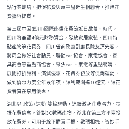
花
點行業範疇，把促花費與惠平易近生相聯合，推進花
費
高
費擴容提質。
潮
_
第三屆中國(四川)國際熊貓花費節近日啟幕。時代，
中
四川將兼顧4億元財務資金，發放家居家裝、四川特
國
網〉
點產物等花費券。四川省商務廳副廳長陳友清先容，
中
將周全做好社會動員，聯動car 協會、家電協會、家
具商會等重點商協會，聚焦car 、家電等重點範疇，
展開打折讓利、滿減優惠、花費券發放等促銷運動，
做到優惠力度全年最年夜，讓利範圍達10億元，讓花
費者實在享用優惠。
湖北以“政策+運動”雙輪驅動，連續激起花費潛力、提
振花費信念。針對3C數碼產物，湖北在第三方平臺投
放花費券，可用于線下購置手機、數碼相機、智妙手