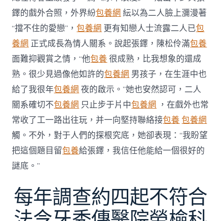
鐸的戲外合照，外界紛
包養網
紜以為二人臉上瀰漫著
“擋不住的愛戀”，
包養網
更有知戀人士流露二人已
包
養網
正式成長為情人關系。說起張鐸，陳松伶滿
包養
面難抑觀賞之情，“他
包養
很成熟，比我想象的還成
熟。很少見過像他如許的
包養網
男孩子，在生涯中也
給了我很年
包養網
夜的啟示。”她也安然認可，二人
關系確切不
包養網
只止步于片中
包養網
，在戲外也常
常收了工一路出往玩，并一向堅持聯絡接
包養
包養網
觸。不外，對于人們的探根究底，她卻表現：“我盼望
把這個題目留
包養
給張鐸，我信任他能給一個很好的
謎底。”
每年調查約四起不符合
法令牙秀傳醫院勞檢科