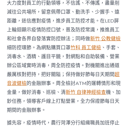
大力度對員工的行動領導，不信謠、不傳謠，盡量削
減往公共場所，留意佩帶口罩、勤洗手、少握手、遠
距離，迷信應對疫情，進步員工防控才能。在LED屏
上輪迴顯示疫情防控口號，普及防控常識，推進員工
和社會各界自發落實防控辦法；同時做
新竹 公教健檢
細防控環節。為網點購買口罩
竹科 員工健檢
、手套、
消毒水、酒精、護目平鏡，對網點和自助裝備、營業
辦公區域實時消毒，周全防控疫情。對機關進出通道
嚴厲核對把持，把好關隘；保持做好節每日天期間
超
音波健檢
的金融辦事。周全檢討ATM的運轉情形和現
金量，做好消毒、巡檢、清
新竹 自律神經檢查
機、加
鈔任務，領導客戶線上打點營業，全力保證節每日天
期間的金融辦事。
據先容，疫情時代，農行菏澤分行組織職員加班停止