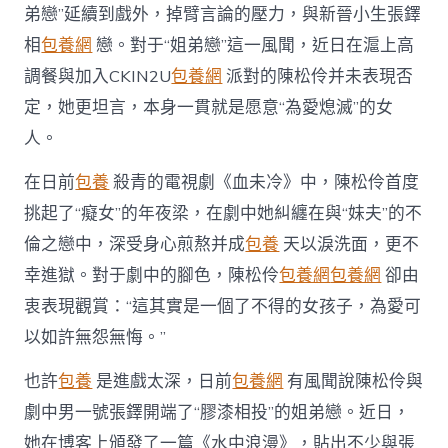
愛
弟戀”延續到戲外，掉臂言論的壓力，與新晉小生張鐸
熄
滅”〉
相
包養網
戀。對于“姐弟戀”這一風聞，近日在滬上高
中
調餐與加入CKIN2U
包養網
派對的陳松伶并未表現否
定，她更坦言，本身一貫就是愿意“為愛熄滅”的女
人。
在日前
包養
殺青的電視劇《血未冷》中，陳松伶首度
挑起了“癡女”的年夜梁，在劇中她糾纏在與“妹夫”的不
倫之戀中，深受身心煎熬并成
包養
天以淚洗面，更不
幸進獄。對于劇中的腳色，陳松伶
包養網
包養網
卻由
衷表現觀賞：“這其實是一個了不得的女孩子，為愛可
以如許無怨無悔。”
也許
包養
是進戲太深，日前
包養網
有風聞說陳松伶與
劇中男一號張鐸開端了“膠漆相投”的姐弟戀。近日，
她在博客上頒發了一篇《水中浪漫》，貼出不少與張