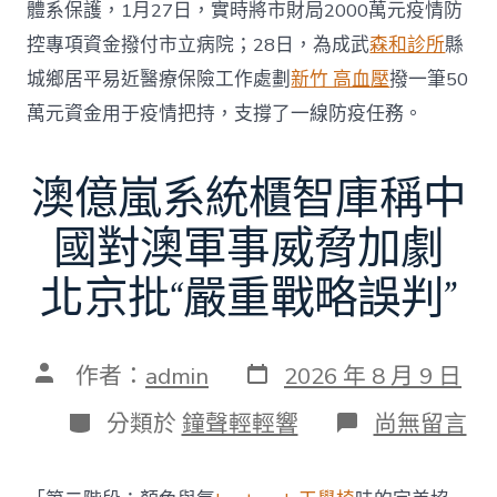
體系保護，1月27日，實時將市財局2000萬元疫情防
控專項資金撥付市立病院；28日，為成武
森和診所
縣
城鄉居平易近醫療保險工作處劃
新竹 高血壓
撥一筆50
萬元資金用于疫情把持，支撐了一線防疫任務。
澳億嵐系統櫃智庫稱中
國對澳軍事威脅加劇
北京批“嚴重戰略誤判”
發
文
作者：
admin
2026 年 8 月 9 日
表
章
日
作
分
在
分類於
鐘聲輕輕響
尚無留言
期
者
類
〈澳
億
嵐