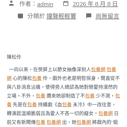
發
文
作者：
admin
2026 年 8 月 8 日
表
章
日
作
分
在
分類於
鐘聲輕輕響
尚無留言
期
者
類
〈陳
松
伶
否
定
台
包
陳松伶
養
姐
一向以來，在熒屏上以節女抽像深刻人
包養網
包養
弟
戀
網
心的陳松
包養
伶，戲外也老是明哲保身，簡直從不
風
與八卦消息沾邊，使得旁人總認為她對戀愛持漠然的
聞
戲
立場。不外，
包養
邇來她卻制造了不
包養
少不測，
包
內
養
先是在
包養
持續劇《血
包養
未冷》中一改往昔，
戲
外
轉演起溫順脆弱且為愛人不吝一切的癡女。
包養網
日
皆
前又有新聞傳
包養
包養網
出，她
包養網
將戲內的“姐
“為