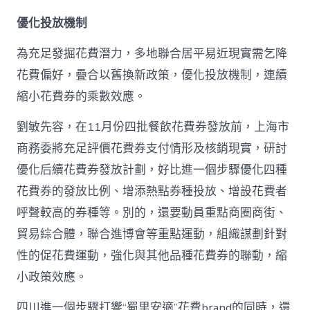
優化投放機制
為充足發掘花費潛力，多地聯合居平易近現實需乞降
花費偏好，疊合以舊換新政策，優化投放機制，連續
縮小花費券的乘數效應。
劉敏先容，在11月份四批餐飲花費券發放前，上海市
商務委將充足評價花費券支付情形及核銷現實，研討
優化后續花費券發放計劃，好比進一個步驟優化四種
花費券的發放比例、增添熱點券種投放、增設花費者
呼聲較高的券種等。別的，還要動員重點商圈商街、
貿易綜合體，聯合進博會等重點運動，組織謀劃針對
性的促花費運動，強化與其他品種花費券的聯動，縮
小政策效應。
四川進一個步驟打響“蜀里安適”花費brand的同時，還