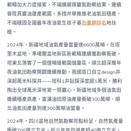
範疇加大力度摸索，不竭擴展煤巖氣勘察結果，連續
晉陞頁巖油建產範圍，多措并舉推進老油氣田穩產，
不竭穩固全國最年夜油氣生孩子基
包養網排名
地扶
植。
2024年，新疆地域油氣產量當量達6600萬噸。在塔
里木盆地、準噶爾盆地新區新範疇連續獲勘察衝破。
塔東北落實了一個億噸級範圍儲量區，順北超深層年
夜油氣田勘察開闢連續推動，我國首口自立design井
深超萬米科探井——塔科1井鉆探深度超1萬米，勝利
掏出全球萬米深地第一筒巖心。新疆地域多個油氣田
連續穩產高產，富滿油田原油產量衝破300萬噸、順
北油氣田產量到達300萬噸油當量。
2024年，四川盆地自然氣勘察亮點紛呈，自然氣產量
衝破700億立方米，近六年年均減產超40億立方米，