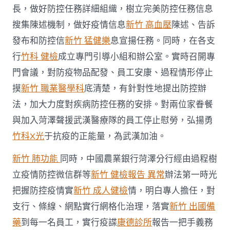
長，做好防控任務詳細組織，樹立完美防控任務信息
搜集陳述機制，做好疫情信息
新竹 高血壓
陳述、告訴
發布和防控信
新竹 猛健樂
息宣揚任務。同時，在各支
行
竹科 健檢
成立專門引導小組和辦公室。實時召開專
門會議，對防疫物品配發、員工安康、過程情形停止
摸
新竹 職業醫學科
底清楚，有針對性地提出防控辦
法，加大力度對疾病防控任務的安排。對兩位家眷餐
與加入菏澤聲援武漢醫療隊的員工停止慰勞，弘揚勇
竹科X光
于抗疫的正能量，為武漢加油。
新竹 肺功能
同時，中國農業銀行菏澤分行經由過程樹
立疫情防控微信群等
新竹 健檢報告 異常
辦法第一時光
把握防控疫情實
新竹 成人健檢
情，明白專人擔任，對
支行、條線、網點實行網格化治理，落實
新竹 出國備
藥
到每一名員工，實行疫諜
康德診所
報告一把手義務