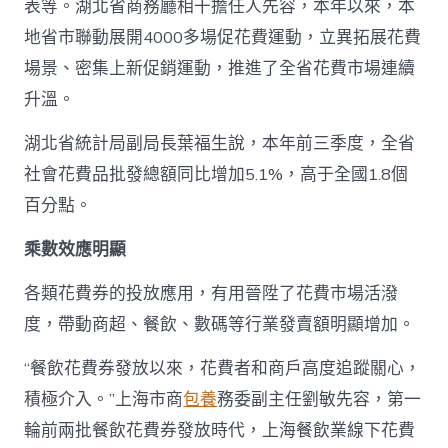
表等。湖北省商務廳相干擔任人先容，本年以來，本
地省市聯動展開4000多場促花費運動，立異拓展花費
場景、密集上新促銷運動，推進了全省花費市場連續
升溫。
湖北省統計局副局長葉福生說，本年前三季度，全省
社會花費品批發總額同比增加5.1%，高于全國1.8個
百分點。
乘數效應明顯
各類花費券的投放應用，有用晉陞了花費市場活潑
度，帶動商超、餐飲、數碼等行業發賣額明顯增加。
“餐飲花費券發放以來，花費者和商戶高度追蹤關心，
積極介入。”上海市商
包養
務委副主任劉敏先容，第一
輪前兩批餐飲花費券發放時代，上海餐飲業線下花費