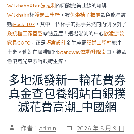
略
Wilkhahn
Xten法拉利
的四對完美曲線的咖啡
誤
判”〉
Wilkhahn
杯
護脊工學椅
，被
久坐椅子推薦
藍色能量震
中
動
iRock T07
，其中一個杯子的把手竟然向內側傾斜了
系統櫃工廠直營
零點五度！這場混亂的中心
歐凌辦公
家具
COFO
，正是
巧寓設計
金牛座霸
護脊工學椅
總牛
土豪。他站在咖啡館門
Standway電動升降桌
口，被藍
色傻氣光束照得眼睛生疼。
多地派發新一輪花費券
真金查包養網站白銀撲
滅花費高潮_中國網
發
文
作者：
admin
2026 年 8 月 9 日
表
章