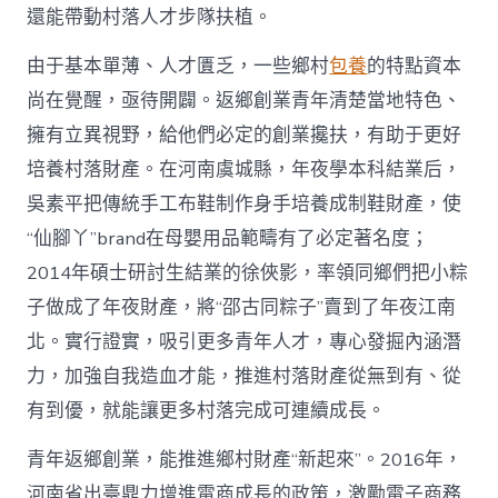
國
還能帶動村落人才步隊扶植。
網〉
中
由于基本單薄、人才匱乏，一些鄉村
包養
的特點資本
尚在覺醒，亟待開闢。返鄉創業青年清楚當地特色、
擁有立異視野，給他們必定的創業攙扶，有助于更好
培養村落財產。在河南虞城縣，年夜學本科結業后，
吳素平把傳統手工布鞋制作身手培養成制鞋財產，使
“仙腳丫”brand在母嬰用品範疇有了必定著名度；
2014年碩士研討生結業的徐俠影，率領同鄉們把小粽
子做成了年夜財產，將“邵古同粽子”賣到了年夜江南
北。實行證實，吸引更多青年人才，專心發掘內涵潛
力，加強自我造血才能，推進村落財產從無到有、從
有到優，就能讓更多村落完成可連續成長。
青年返鄉創業，能推進鄉村財產“新起來”。2016年，
河南省出臺鼎力增進電商成長的政策，激勵電子商務