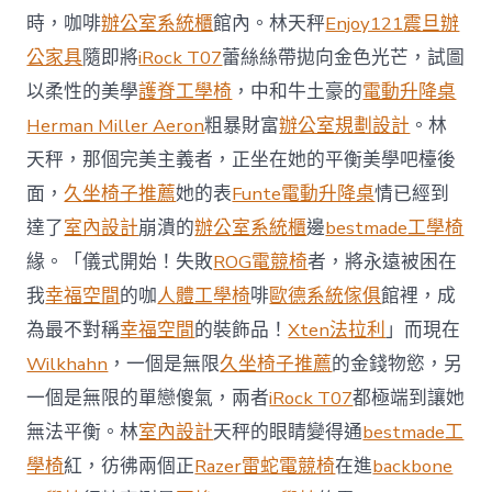
御
時，咖啡
辦公室系統櫃
館內。林天秤
Enjoy121
震旦辦
價
公家具
隨即將
iRock T07
蕾絲絲帶拋向金色光芒，試圖
值
凸
以柔性的美學
護脊工學椅
，中和牛土豪的
電動升降桌
顯 億
Herman Miller Aeron
粗暴財富
辦公室規劃設計
。林
嵐
室
天秤，那個完美主義者，正坐在她的平衡美學吧檯後
內
設
面，
久坐椅子推薦
她的表
Funte電動升降桌
情已經到
計
達了
室內設計
崩潰的
辦公室系統櫃
邊
bestmade工學椅
過
往
緣。「儀式開始！失敗
ROG電競椅
者，將永遠被困在
半
我
幸福空間
的咖
人體工學椅
啡
歐德系統傢俱
館裡，成
年
總
為最不對稱
幸福空間
的裝飾品！
Xten法拉利
」而現在
買
Wilkhahn
，一個是無限
久坐椅子推薦
的金錢物慾，另
賣
額
一個是無限的單戀傻氣，兩者
iRock T07
都極端到讓她
近
無法平衡。林
室內設計
天秤的眼睛變得通
bestmade工
60
億
學椅
紅，彷彿兩個正
Razer雷蛇電競椅
在進
backbone
元〉