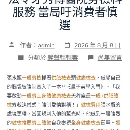
服務 當局吁消費者慎
選
發
文
作者：
admin
2026 年 8 月 8 日
表
章
日
作
分
在
分類於
鐘聲輕輕響
尚無留言
期
者
類
〈每
年
調
張水瓶
一般勞檢
抓著
供膳檢查
頭
健康檢查
，感覺自己
查
約
的腦袋被強制塞入了一本**《量子美學入門》。「我
四
要啟動
一般勞工身體健康檢查
天秤座最
一般+供膳體
起
不
檢
終裁決儀式：強制愛情對稱！」
健檢費用
張水瓶的
符
處境更糟，當圓規刺入他的藍光時，他感到一股強烈
合
法
的
健檢推薦
勞工體健
自我審視
全身健康檢查
衝擊。
巡
令