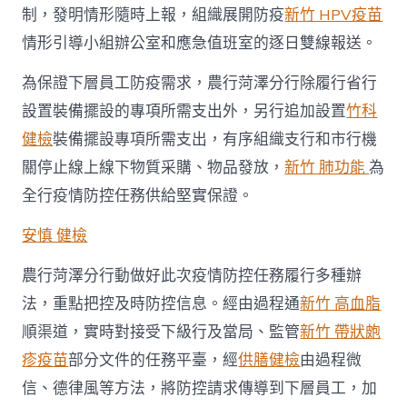
制，發明情形隨時上報，組織展開防疫
新竹 HPV疫苗
情形引導小組辦公室和應急值班室的逐日雙線報送。
為保證下層員工防疫需求，農行菏澤分行除履行省行
設置裝備擺設的專項所需支出外，另行追加設置
竹科
健檢
裝備擺設專項所需支出，有序組織支行和市行機
關停止線上線下物質采購、物品發放，
新竹 肺功能
為
全行疫情防控任務供給堅實保證。
安慎 健檢
農行菏澤分行動做好此次疫情防控任務履行多種辦
法，重點把控及時防控信息。經由過程通
新竹 高血脂
順渠道，實時對接受下級行及當局、監管
新竹 帶狀皰
疹疫苗
部分文件的任務平臺，經
供膳健檢
由過程微
信、德律風等方法，將防控請求傳導到下層員工，加