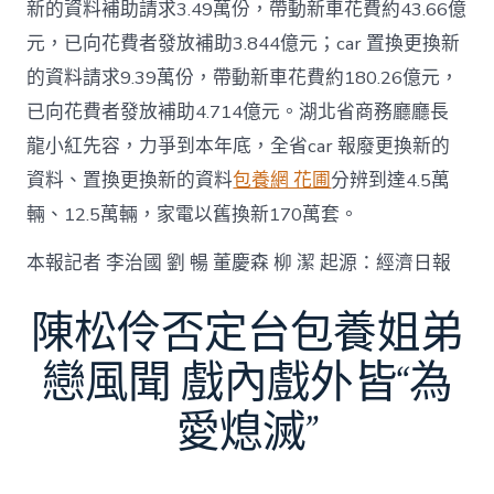
新的資料補助請求3.49萬份，帶動新車花費約43.66億
元，已向花費者發放補助3.844億元；car 置換更換新
的資料請求9.39萬份，帶動新車花費約180.26億元，
已向花費者發放補助4.714億元。湖北省商務廳廳長
龍小紅先容，力爭到本年底，全省car 報廢更換新的
資料、置換更換新的資料
包養網 花圃
分辨到達4.5萬
輛、12.5萬輛，家電以舊換新170萬套。
本報記者 李治國 劉 暢 董慶森 柳 潔 起源：經濟日報
陳松伶否定台包養姐弟
戀風聞 戲內戲外皆“為
愛熄滅”