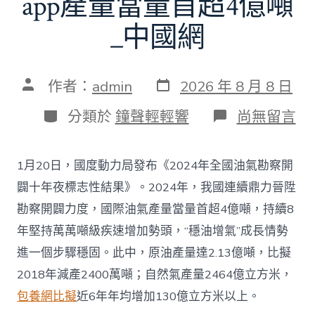
app產量當量首超4億噸
_中國網
發
文
作者：
admin
2026 年 8 月 8 日
表
章
日
作
分
在
分類於
鐘聲輕輕響
尚無留言
期
者
類
〈往
年
國
1月20日，國度動力局發布《2024年全國油氣勘察開
際
油
闢十年夜標志性結果》。2024年，我國連續鼎力晉陞
氣
勘察開闢力度，國際油氣產量當量首超4億噸，持續8
查
包
年堅持萬萬噸級疾速增加勢頭，“穩油增氣”成長情勢
養
進一個步驟穩固。此中，原油產量達2.13億噸，比擬
app
產
2018年減產2400萬噸；自然氣產量2464億立方米，
量
包養網比擬
近6年年均增加130億立方米以上。
當
量