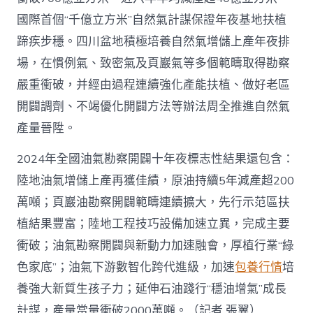
國際首個“千億立方米”自然氣計謀保證年夜基地扶植
蹄疾步穩。四川盆地積極培養自然氣增儲上產年夜排
場，在慣例氣、致密氣及頁巖氣等多個範疇取得勘察
嚴重衝破，并經由過程連續強化產能扶植、做好老區
開闢調劑、不竭優化開闢方法等辦法周全推進自然氣
產量晉陞。
2024年全國油氣勘察開闢十年夜標志性結果還包含：
陸地油氣增儲上產再獲佳績，原油持續5年減產超200
萬噸；頁巖油勘察開闢範疇連續擴大，先行示范區扶
植結果豐富；陸地工程技巧設備加速立異，完成主要
衝破；油氣勘察開闢與新動力加速融會，厚植行業“綠
色家底”；油氣下游數智化跨代進級，加速
包養行情
培
養強大新質生孩子力；延伸石油踐行“穩油增氣”成長
計謀，產量當量衝破2000萬噸。（記者 張翼）