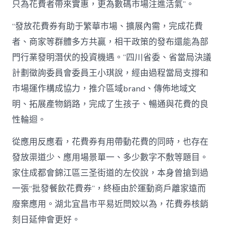
只為花費者帶來實惠，更為數碼市場注進活氣”。
“發放花費券有助于繁華市場、擴展內需，完成花費
者、商家等群體多方共贏，相干政策的發布還能為部
門行業發明潛伏的投資機遇。”四川省委、省當局決議
計劃徵詢委員會委員王小琪說，經由過程當局支撐和
市場運作構成協力，推介區域brand、傳佈地域文
明、拓展產物銷路，完成了生孩子、暢通與花費的良
性輪迴。
從應用反應看，花費券有用帶動花費的同時，也存在
發放渠道少、應用場景單一、多少數字不敷等題目。
家住成都會錦江區三圣街道的左佼說，本身曾搶到過
一張“批發餐飲花費券”，終極由於運動商戶離家遠而
廢棄應用。湖北宜昌市平易近閆姣以為，花費券核銷
刻日延伸會更好。