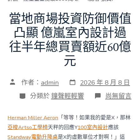
當地商場投資防御價值
凸顯 億嵐室內設計過
往半年總買賣額近60億
元
發
文
作者：
admin
2026 年 8 月 8 日
表
章
日
作
分
在
分類於
鐘聲輕輕響
尚無留言
期
者
類
〈當
地
商
Herman Miller Aeron
「等等！如果我的愛是X，那林
場
投
亞梭Artso工學椅
天秤的回應Y
100室內設計
應該
資
Standway電動升降桌
是X的虛數單位才對啊！」這
防