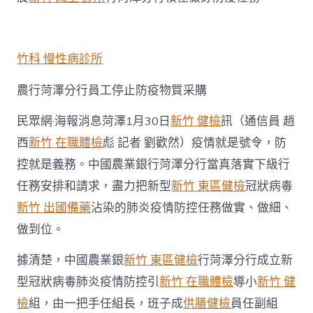
行
菏
澤
分
行
竹科 慢性病診所
全
力
農行菏澤分行員工停止防疫物質采購
打
森
民眾網·海報消息菏澤1月30日
新竹 健檢
訊（通信員 趙
和
診
西
新竹 在職體檢
彪 記者 劉歡然）疫情就是號令，防
所
控就是義務。中國農業銀行菏澤分行當真落實下級行
減
重
任務安排和請求，盡力把新型
新竹 東區健檢
冠狀病毒
好
新竹 出國備藥
沾染的肺炎疫情防控任務做實、做細、
疫
情
做到位。
防
控
據清楚，中國農業銀
新竹 東區健檢
行菏澤分行成立新
戰〉
中
型冠狀病毒肺炎疫情防控引
新竹 在職體檢
導小
新竹 健
檢
組，由一把手任組長，班子成
供膳健檢
員任副組