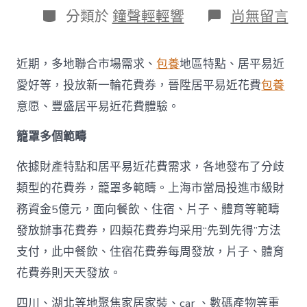
日
作
分
在
分類於
鐘聲輕輕響
尚無留言
期
者
類
〈多
地
派
近期，多地聯合市場需求、
包養
地區特點、居平易近
發
新
愛好等，投放新一輪花費券，晉陞居平易近花費
包養
一
意愿、豐盛居平易近花費體驗。
輪
花
籠罩多個範疇
費
券
真
依據財產特點和居平易近花費需求，各地發布了分歧
金
類型的花費券，籠罩多範疇。上海市當局投進市級財
查
包
務資金5億元，面向餐飲、住宿、片子、體育等範疇
養
發放辦事花費券，四類花費券均采用“先到先得”方法
網
站
支付，此中餐飲、住宿花費券每周發放，片子、體育
白
花費券則天天發放。
銀
撲
滅
四川、湖北等地聚焦家居家裝、car 、數碼產物等重