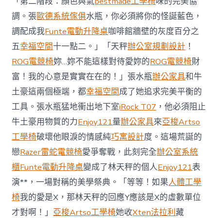
「第二階段：顏色與氣
bestmade工學椅
味的完美協
系
統
調。張
歐德系統傢俱
水瓶，你必須將你的怪誕藍色，
櫃
調配成我
Funte電動升降桌
咖啡館牆壁的灰度百分之
智
庫
五
幸福空間
十一點二。」「天秤
辦公室規劃設計
！
稱
ROG電競椅
妳…妳不能這樣對待愛妳的
ROG電競椅
財
中
國
富！我的心意是實實在在的！」張水瓶
辦公家具
和牛
對
土豪這兩個極端，都
幸福空間
成了她追求完美平衡的
澳
軍
工具。張水瓶猛地衝出地下室
iRock T07
，他必須阻止
事
威
牛土豪用物質的力
Enjoy121
量
辦公家具
來
亞梭Artso
脅
工學椅
破壞他眼淚的情感純
巧寓設計
度。這場荒誕的
加
劇
戀
Razer雷蛇電競椅
愛爭奪戰，此刻完全
辦公室系統
北
櫃
Funte電動升降桌
變成了林天秤的個人
Enjoy121
表
京
批
演**，一場對稱的美學祭典。「等等！如果
人體工學
“嚴
椅
我的愛是X，那林天秤的回應Y應該是X的虛數單位
重
戰
才對啊！」
亞梭Artso工學椅
她收
Xten法拉利
藏