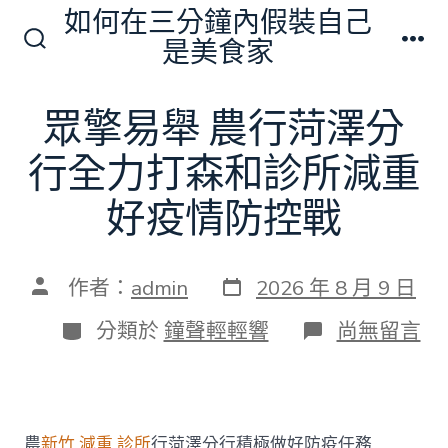
跳
如何在三分鐘內假裝自己
至
是美食家
搜
選
主
尋
單
切
要
眾擎易舉 農行菏澤分
換
內
開
關
行全力打森和診所減重
容
好疫情防控戰
發
文
作者：
admin
2026 年 8 月 9 日
表
章
日
作
分
在
分類於
鐘聲輕輕響
尚無留言
期
者
類
〈眾
擎
易
舉
農
農
新竹 減重 診所
行菏澤分行積極做好防疫任務