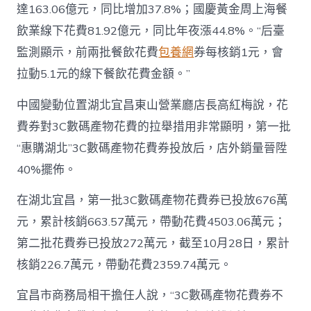
達163.06億元，同比增加37.8%；國慶黃金周上海餐
飲業線下花費81.92億元，同比年夜漲44.8%。“后臺
監測顯示，前兩批餐飲花費
包養網
券每核銷1元，會
拉動5.1元的線下餐飲花費金額。”
中國變動位置湖北宜昌東山營業廳店長高紅梅說，花
費券對3C數碼產物花費的拉舉措用非常顯明，第一批
“惠購湖北”3C數碼產物花費券投放后，店外銷量晉陞
40%擺佈。
在湖北宜昌，第一批3C數碼產物花費券已投放676萬
元，累計核銷663.57萬元，帶動花費4503.06萬元；
第二批花費券已投放272萬元，截至10月28日，累計
核銷226.7萬元，帶動花費2359.74萬元。
宜昌市商務局相干擔任人說，“3C數碼產物花費券不