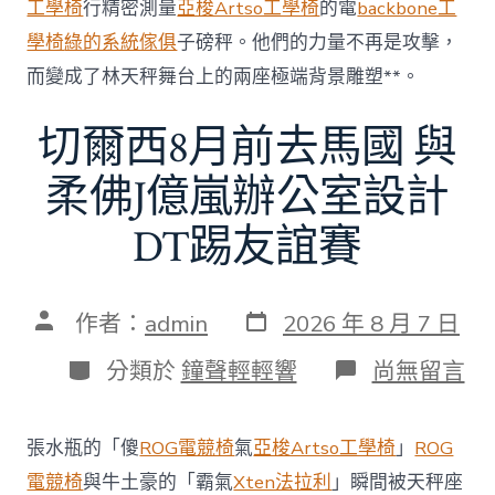
工學椅
行精密測量
亞梭Artso工學椅
的電
backbone工
中
學椅
綠的系統傢俱
子磅秤。他們的力量不再是攻擊，
而變成了林天秤舞台上的兩座極端背景雕塑**。
切爾西8月前去馬國 與
柔佛J億嵐辦公室設計
DT踢友誼賽
發
文
作者：
admin
2026 年 8 月 7 日
表
章
日
作
分
在
分類於
鐘聲輕輕響
尚無留言
期
者
類
〈切
爾
西
張水瓶的「傻
ROG電競椅
氣
亞梭Artso工學椅
」
ROG
8
月
電競椅
與牛土豪的「霸氣
Xten法拉利
」瞬間被天秤座