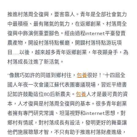
村
落
推進村落周全復興，要害靠人。青年是全部社會氣力
財
產
中最積極、最有賭氣的氣力，在返鄉創業、村落周全
復
復興中飾演側重要腳色。經由過程internet平臺發賣
興
注
農產物，開設村落特點餐廳，開闢村落特點游玩項
進
目……以後，越來越多青年返鄉創業，年夜顯身手，為
人
才
村落成長注進了新活氣。
死
水
“像魏巧如許的同道到鄉村往，
包養
很好！”十四屆全
甜
心
國人年夜一次會議江蘇代表團審議現場，習近平總書
寶
記如許鼓勵這位80后新農夫。
包養
人才是最可貴的資
物
查
本，人才復興是村落周全復興的基本。很多青年創業
包
者擁有專門研究常識、坦蕩視野和internet思想，對
養
網
鄉村有情感，對村落成長有設法，發明更好的舞臺讓
_
他們施展聰慧才智，不只有助于推進村落財產進級，
中