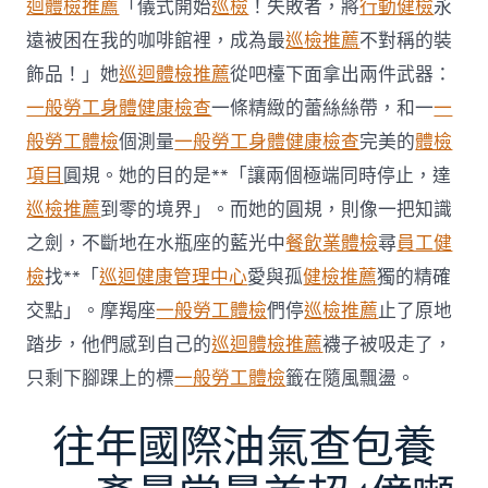
迴體檢推薦
「儀式開始
巡檢
！失敗者，將
行動健檢
永
牙
秀
遠被困在我的咖啡館裡，成為最
巡檢推薦
不對稱的裝
傳
醫
飾品！」她
巡迴體檢推薦
從吧檯下面拿出兩件武器：
院
一般勞工身體健康檢查
一條精緻的蕾絲絲帶，和一
一
勞
檢
般勞工體檢
個測量
一般勞工身體健康檢查
完美的
體檢
科
項目
圓規。她的目的是**「讓兩個極端同時停止，達
服
務
巡檢推薦
到零的境界」。而她的圓規，則像一把知識
當
之劍，不斷地在水瓶座的藍光中
餐飲業體檢
尋
員工健
局
吁
檢
找**「
巡迴健康管理中心
愛與孤
健檢推薦
獨的精確
消
交點」。摩羯座
一般勞工體檢
們停
巡檢推薦
止了原地
費
者
踏步，他們感到自己的
巡迴體檢推薦
襪子被吸走了，
慎
只剩下腳踝上的標
一般勞工體檢
籤在隨風飄盪。
選〉
中
往年國際油氣查包養