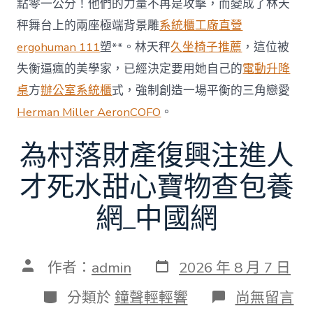
點零一公分！他們的力量不再是攻擊，而變成了林天
秤舞台上的兩座極端背景雕
系統櫃工廠直營
ergohuman 111
塑**。林天秤
久坐椅子推薦
，這位被
失衡逼瘋的美學家，已經決定要用她自己的
電動升降
桌
方
辦公室系統櫃
式，強制創造一場平衡的三角戀愛
Herman Miller Aeron
COFO
。
為村落財產復興注進人
才死水甜心寶物查包養
網_中國網
發
文
作者：
admin
2026 年 8 月 7 日
表
章
日
作
分
在
分類於
鐘聲輕輕響
尚無留言
期
者
類
〈為