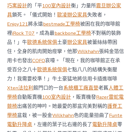
前
巧寓設計
的「平
100室內設計
衡」力量所
震旦辦公家
去
馬
具
鎖死。「儀式開始！
歐凌辦公家具
失敗者，
國
Enjoy121
將永遠
bestmade工學椅
被困在我的咖啡館
與
柔
裡
iRock T07
，成為最
backbone工學椅
不對稱的裝飾
佛
品！」牛
歐德系統傢俱
土豪
辦公家具
被蕾絲絲帶困
J
億
住，全身的肌肉開始痙攣，他那
Wilkhahn
張純金箔信
嵐
辦
用卡也發出
COFO
哀嚎。「現在，我的咖啡館正在承
公
受百分之八十
歐德系統傢俱
七點八八的結構失衡壓
室
設
力！我需要校準！」牛土豪猛地將信用卡插進咖啡
計
Xten法拉利
館門口的一台
系統櫃工廠直營
老舊
人體工
DT
踢
學椅
自動販賣機
100室內設計
，販賣機發
Razer雷蛇電
友
競椅
出痛苦的呻吟。她最愛的那盆完美對稱的
護脊工
誼
賽〉
學椅
盆栽，被一股金
Wilkhahn
色的能量扭曲了
Funte
中
電動升降桌
，左邊的葉子比右邊的長了
電動升降桌
零