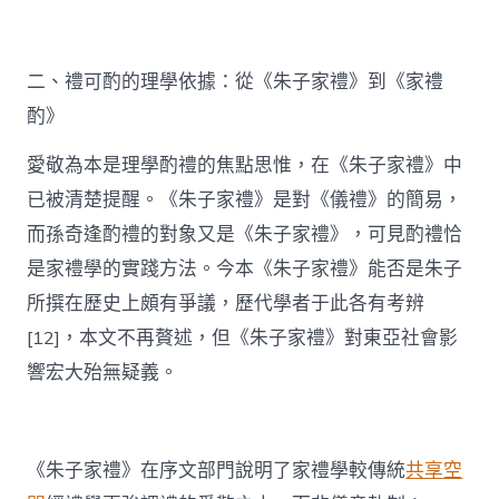
二、禮可酌的理學依據：從《朱子家禮》到《家禮
酌》
愛敬為本是理學酌禮的焦點思惟，在《朱子家禮》中
已被清楚提醒。《朱子家禮》是對《儀禮》的簡易，
而孫奇逢酌禮的對象又是《朱子家禮》，可見酌禮恰
是家禮學的實踐方法。今本《朱子家禮》能否是朱子
所撰在歷史上頗有爭議，歷代學者于此各有考辨
[12]，本文不再贅述，但《朱子家禮》對東亞社會影
響宏大殆無疑義。
《朱子家禮》在序文部門說明了家禮學較傳統
共享空