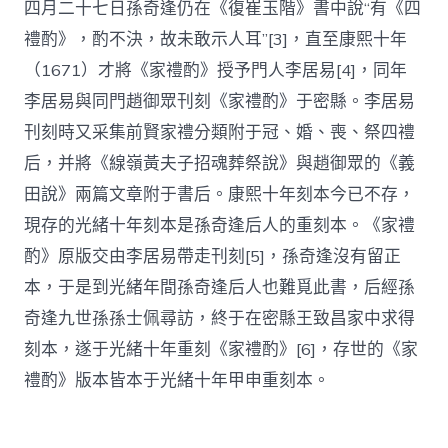
四月二十七日孫奇逢仍在《復崔玉階》書中說“有《四
禮酌》，酌不決，故未敢示人耳”[3]，直至康熙十年
（1671）才將《家禮酌》授予門人李居易[4]，同年
李居易與同門趙御眾刊刻《家禮酌》于密縣。李居易
刊刻時又采集前賢家禮分類附于冠、婚、喪、祭四禮
后，并將《線嶺黃夫子招魂葬祭說》與趙御眾的《義
田說》兩篇文章附于書后。康熙十年刻本今已不存，
現存的光緒十年刻本是孫奇逢后人的重刻本。《家禮
酌》原版交由李居易帶走刊刻[5]，孫奇逢沒有留正
本，于是到光緒年間孫奇逢后人也難覓此書，后經孫
奇逢九世孫孫士佩尋訪，終于在密縣王致昌家中求得
刻本，遂于光緒十年重刻《家禮酌》[6]，存世的《家
禮酌》版本皆本于光緒十年甲申重刻本。