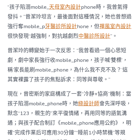
“孩子陷溺mobile_
天母室內設計
phone時，我曾氣得
發抖。”曾潔玲坦言，最後面對這種情況，她也曾想過
強行奪mobile_p
牙醫診所設計
hone，但
禪風室內設計
很快發現“越強制，對抗越劇烈
中醫診所設計
”。
曾潔玲的轉變始于一次反思：“我曾看過一個心思短
劇，劇中家長強行收mobile_phone，孩子喊‘雙標’，
稱‘家長能刷mobile_phone，為什么我不克不及？’這
其實裸露了孩子的焦點訴求：同等與尊敬。”
現在，曾密斯的家庭構成了一套“冷靜+協商”機制：當
孩子陷溺mobile_phone時，她
綠設計師
會先深呼吸，
默念“123，親生的”來平復情緒，再用同等的語氣溝
通；與孩子配合制訂《mobile_phone應用公約》，明
確“完成作業后可應用30分鐘”“睡前1小時禁機”等規