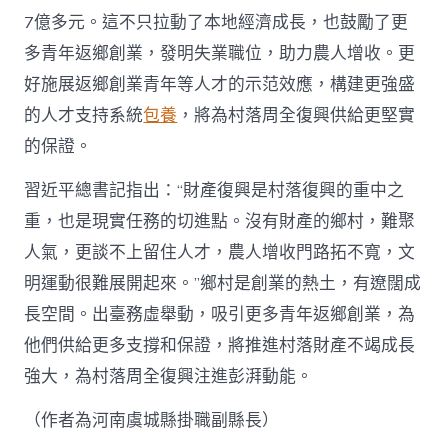
7億多元。這不只拉動了本地經濟成長，也鼓勵了更
多青年返鄉創業，發明失業職位，助力農人增收。更
好施展返鄉創業青年等人才的示范效應，構建更強盛
的人才支持系統
包養
，將為村落周全復興供給更堅實
的保證。
習近平總書記指出：“財產復興是村落復興的重中之
重，也是現實任務的切進點。沒有財產的鄉村，難聚
人氣，更談不上留住人才，農人增收門路拓不寬，文
明運動很難展開起來。”鄉村是創業的熱土，有遼闊成
長空間。出臺務虛舉動，吸引更多青年返鄉創業，為
他們供給更多支撐和保證，將推進村落財產不竭成長
強大，為村落周全復興注進彭湃動能。
（作者為河南虞城縣掛職副縣長）