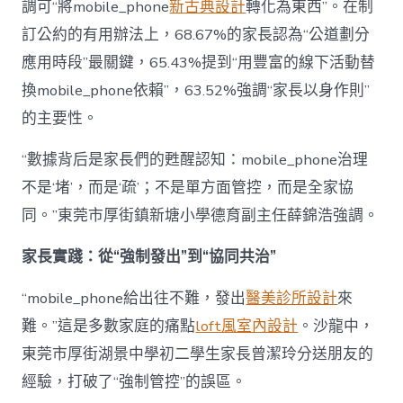
調可“將mobile_phone
新古典設計
轉化為東西”。在制
訂公約的有用辦法上，68.67%的家長認為“公道劃分
應用時段”最關鍵，65.43%提到“用豐富的線下活動替
換mobile_phone依賴”，63.52%強調“家長以身作則”
的主要性。
“數據背后是家長們的甦醒認知：mobile_phone治理
不是‘堵’，而是‘疏’；不是單方面管控，而是全家協
同。”東莞市厚街鎮新塘小學德育副主任薛錦浩強調。
家長實踐：從“強制發出”到“協同共治”
“mobile_phone給出往不難，發出
醫美診所設計
來
難。”這是多數家庭的痛點
loft風室內設計
。沙龍中，
東莞市厚街湖景中學初二學生家長曾潔玲分送朋友的
經驗，打破了“強制管控”的誤區。