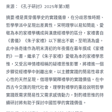
格
私
來源：《孔子研討》2025年第3期
密
空
摘要:禮是貫穿儒學史的實踐儀章，在分歧思惟時期、
間】
哲學學派中呈現出差異性，宋明理學以易知簡能、愛
從
簡
敬為本的家禮學構成與漢唐經禮學的區分，家禮書自
化
《書儀》《朱子家禮》以下層出不窮，至明清為盛。
禮
制
此中孫奇逢作為明末清初的年夜儒在暮年撰成《家禮
到
道
酌》一書，繼承了《朱子家禮》愛敬為本的家禮學思
理
惟，又受呂坤情禮相稱的疑禮思惟影響，將禮進一個
天
然：
步驟從經禮學中剝離出來，以主體實踐的簡易性尋求
孫
心性的天然呈現，借理學闡釋禮學的實踐價值。在中
奇
逢
西古今交匯的現代社會，理學對禮學的重詮說明哲學
酌
實踐既需求簡易性又需求感情動力，對酌禮思惟的持
禮
思
續研討將有助于探討中國哲學的實踐價值。
惟
研