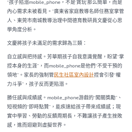
“孩子陷溺mobile_phone，不是‘貪玩’那么簡單，而是
內心需求未被看見。”廣東省家庭教導名師任務室掌管
人、東莞市南城教導治理中間德育教研員文慶從心思
學角度分析。
文慶將孩子未滿足的需求歸為三類：
自立感與把持感。芳華期孩子自我意識覺醒，盼望“掌
控本身的生涯”，而mobile_phone是他們“不受干預的
領地”。家長的強制管
民生社區室內設計
控會引發“權
力斗爭”，孩子反而更陷溺。
勝任感與成績感。mobile_phone游戲的“闖關獎勵”、
短視頻的“即時點贊”，能疾速給孩子帶來成績感；現
實中學習、勞動的反饋周期長，不難讓孩子產生挫敗
感，進而迴避到虛擬世界。