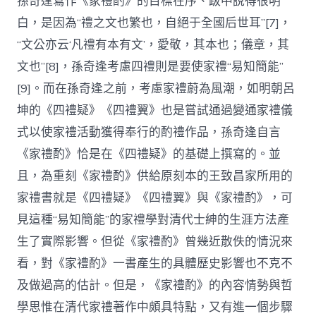
孫奇逢寫作《家禮酌》的目標在序、跋中說得很明
白，是因為“禮之文也繁也，自絕于全國后世耳”[7]，
“文公亦云‘凡禮有本有文’，愛敬，其本也；儀章，其
文也”[8]，孫奇逢考慮四禮則是要使家禮“易知簡能”
[9]。而在孫奇逢之前，考慮家禮蔚為風潮，如明朝呂
坤的《四禮疑》《四禮翼》也是嘗試通過變通家禮儀
式以使家禮活動獲得奉行的酌禮作品，孫奇逢自言
《家禮酌》恰是在《四禮疑》的基礎上撰寫的。並
且，為重刻《家禮酌》供給原刻本的王致昌家所用的
家禮書就是《四禮疑》《四禮翼》與《家禮酌》，可
見這種“易知簡能”的家禮學對清代士紳的生涯方法產
生了實際影響。但從《家禮酌》曾幾近散佚的情況來
看，對《家禮酌》一書產生的具體歷史影響也不克不
及做過高的估計。但是，《家禮酌》的內容情勢與哲
學思惟在清代家禮著作中頗具特點，又有進一個步驟