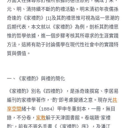
方面又在探尋修訂禮所依據的德性原則，構成了宋、
元、明、清持續不斷的酌禮活動。明末清初年夜儒孫
奇逢的《家禮酌》[1]及其酌禮思惟可視為這一思潮的
后期代表，本文就以《家禮酌》為例，剖析其酌禮思
惟的哲學依據，進一個步驟考核其所尋求的生涯實踐
方法，這將有助于討論儒學在現代性社會中的實踐特
質與價值。
一、《家禮酌》與禮的簡化
《家禮酌》別名《四禮酌》，是孫奇逢撰寫、李居易
編刊的家禮學著作，“酌”即考慮變通之意。現存光
共
享空間
緒十年（1884）甲申冬重刻本，一冊，無目
錄，不分卷，
家教
躲于天津圖書館。卷端題“家禮
酌”，前有不簽名手書《〈家禮酌〉序》，及潘江