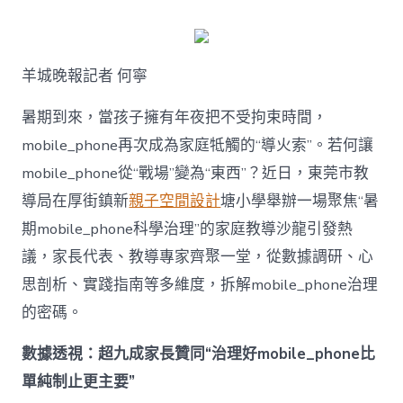
何
破
解
暑
羊城晚報記者 何寧
期
mobile_ph
治
暑期到來，當孩子擁有年夜把不受拘束時間，
理
mobile_phone再次成為家庭牴觸的“導火索”。若何讓
難
題？
mobile_phone從“戰場”變為“東西”？近日，東莞市教
讓
導局在厚街鎮新
親子空間設計
塘小學舉辦一場聚焦“暑
mobilJIUYI
俱
期mobile_phone科學治理”的家庭教導沙龍引發熱
意
議，家長代表、教導專家齊聚一堂，從數據調研、心
空
間
思剖析、實踐指南等多維度，拆解mobile_phone治理
設
計
的密碼。
e_phone
成
數據透視：超九成家長贊同“治理好mobile_phone比
為
單純制止更主要”
“成