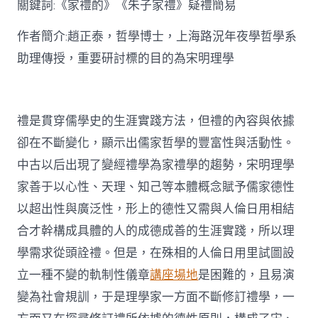
關鍵詞:《家禮酌》《朱子家禮》疑禮簡易
討〉
中
作者簡介:趙正泰，哲學博士，上海路況年夜學哲學系
助理傳授，重要研討標的目的為宋明理學
禮是貫穿儒學史的生涯實踐方法，但禮的內容與依據
卻在不斷變化，顯示出儒家哲學的豐富性與活動性。
中古以后出現了變經禮學為家禮學的趨勢，宋明理學
家善于以心性、天理、知己等本體概念賦予儒家德性
以超出性與廣泛性，形上的德性又需與人倫日用相結
合才幹構成具體的人的成德成善的生涯實踐，所以理
學需求從頭詮禮。但是，在殊相的人倫日用里試圖設
立一種不變的軌制性儀章
講座場地
是困難的，且易演
變為社會規訓，于是理學家一方面不斷修訂禮學，一