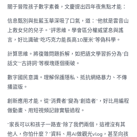
關于晉陞孩子數字素養，文慶提出四年夜焦點才能：
信息甄別與批藍玉華深吸了口氣，道：“他就是雲音山
上救女兒的兒子。”評思維。學會區分權威望息與謠
言，好比識破“吃巧克力能長高10厘米”等偽科學。
計算思維。將復雜問題拆解，如把語文學習拆分為“白
話文”“古詩詞”等模塊逐個衝破。
數字國民意識。理解保護隱私、抵抗網絡暴力、不傳
播盜版。
創新應用才能。從“消費者”變為“創造者”，好比用編程
做動畫、用短視頻記錄實驗過程。
“家長可以和孩子一路查“除了我們兩個，這裡沒有其
他人，你怕什麼？”資料、用AI做觀光vlog，甚至向孩