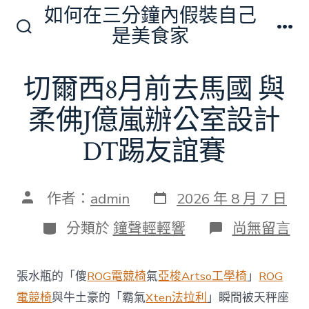
跳
如何在三分鐘內假裝自己
至
是美食家
搜
選
主
尋
單
切
要
切爾西8月前去馬國 與
換
內
開
關
柔佛J億嵐辦公室設計
容
DT踢友誼賽
發
文
作者：
admin
2026 年 8 月 7 日
表
章
日
作
分
在
分類於
鐘聲輕輕響
尚無留言
期
者
類
〈切
爾
西
張水瓶的「傻
ROG電競椅
氣
亞梭Artso工學椅
」
ROG
8
月
電競椅
與牛土豪的「霸氣
Xten法拉利
」瞬間被天秤座