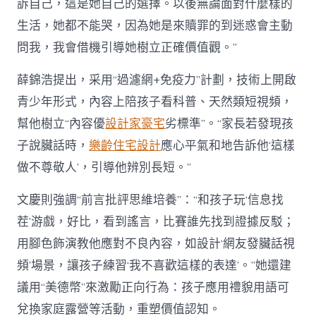
訴自己，這是她自己的選擇。以後無論面對什麼樣的
生活，她都不能哭，因為她是來贖罪的到迷惑會主動
問我，我會借機引導她樹立正確價值觀。”
薛錦浩提出，采用“過濾網+免疫力”計劃，技術上開啟
青少年形式，內容上陪孩子看科普、天然類短視頻，
幫他樹立“內容優
設計家豪宅
劣標準”。“家長若發現孩
子說臟話時，
樂齡住宅設計
應心平氣和地告訴他‘這樣
做不尊敬人’，引導他辨別長短。”
文慶則強調“前言批評思維培養”：“和孩子玩‘信息找
茬’游戲，好比，看到謠言，比賽誰先找到證據反駁；
用腳色飾演教他應對不良內容，如設計‘網友發臟話視
頻’場景，讓孩子練習‘我不喜歡這樣的表達’。”她還建
議用“美德幣”來激勵正向行為：孩子應用禮貌用語可
兌換家庭露營等活動，重塑價值認知。