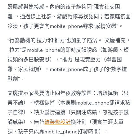
歸屬感與連接感。內向的孩子能夠因“現實社交困
難”，通過線上社群、游戲戰隊尋找認同；若家庭氛圍
冷淡，孩子更會向mobile_phone尋求“感情安慰”。
“行為動機的‘拉力’和‘推力’也加劇了陷溺。”文慶補充，
“拉力”是mobile_phone的即時反饋誘惑（如游戲、短
視頻的多巴胺安慰），“推力”是現實壓力（學習困
難、家庭牴觸），mobile_phone成了孩子的“數字撫
慰劑”。
文慶提示家長要防止四年夜教導誤區：堵疏掉衡（只
禁不論）、榜樣缺掉（本身刷mobile_phone卻請求孩
子自律）、缺少感情連接（只關注成績，忽視孩子感
觸感染）、無替
綠裝修設計
換計劃（現實生涯太單
調，孩子只能靠mobile_phone打發時間）。