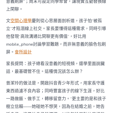
意義刷屏”；周末可設定同學聚會，讓現實互動替換線
上閑聊。
文
空間心理學
慶則從心思層面剖析道，孩子怕“被孤
立”才陷溺線上社交。家長要懂得這種需求，同時引導
他發現“高效溝通比閑聊更有價值”，好比用
mobile_phone討論學習難題，而非無意義的臉色包刷
屏。
會所設計
家長提問：孩子總看沒意義的短視頻，還學里面說臟
話，最基礎管不住。這種情況該怎么辦？
曾潔玲的做法是，開啟抖音青少年形式，用家長守護
東西過濾不良內容；同時豐富孩子的線下生涯，好比
一路做飯、做手工，轉移留意力。“更主要的是和孩子
樹立信賴——她碰她不想哭，因為在結婚之前，她告