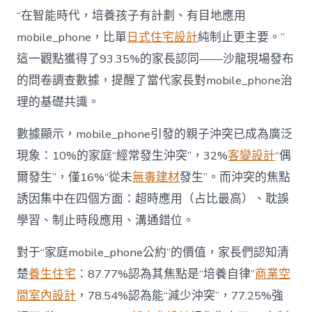
長
東
“在智能時代，培養孩子有計劃、有目地應用
西”，
mobile_phone，比單
日式住宅設計
純制止更主要。”
而
非
這一觀點獲得了93.35%的家長認同——沙龍現場發布
“家
的問卷調查數據，提醒了當代家長對mobile_phone治
庭
戰
理的基礎共識。
場”〉
中
數據顯示，mobile_phone引發的親子沖突已成為廣泛
現象：10%的家庭“經常發生沖突”，32%
客變設計
“偶
爾發生”，僅16%“從未
無毒建材
發生”。而沖突的焦點
誘因集中在四個方面：超時應用（占比最高）、耽誤
學習、制止時段應用、溝通錯位。
對于“家庭mobile_phone公約”的價值，家長們認知清
楚
養生住宅
：87.77%認為其焦點是“培養自律”
商業空
間室內設計
，78.54%認為能“減少沖突”，77.25%強