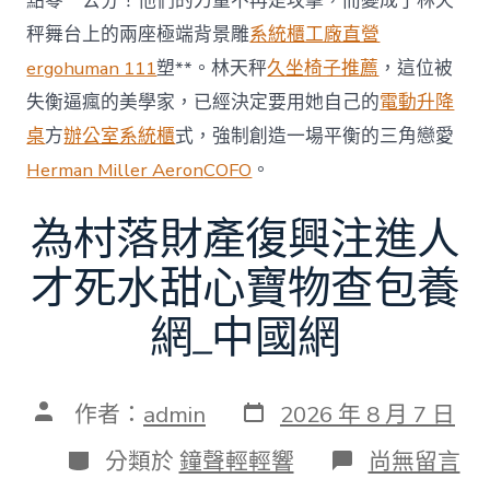
點零一公分！他們的力量不再是攻擊，而變成了林天
秤舞台上的兩座極端背景雕
系統櫃工廠直營
ergohuman 111
塑**。林天秤
久坐椅子推薦
，這位被
失衡逼瘋的美學家，已經決定要用她自己的
電動升降
桌
方
辦公室系統櫃
式，強制創造一場平衡的三角戀愛
Herman Miller Aeron
COFO
。
為村落財產復興注進人
才死水甜心寶物查包養
網_中國網
發
文
作者：
admin
2026 年 8 月 7 日
表
章
日
作
分
在
分類於
鐘聲輕輕響
尚無留言
期
者
類
〈為