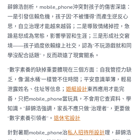
薛錦浩剖析，mobile_phone沖突對孩子的傷害深遠：
一是引發信賴危機，孩子因“不被懂得”而產生逆反心
思，自立治理才能越來越弱；二是導致情緒掉控，急
躁易怒成為常態，影響學習和生涯；三是形成社交窘
境——孩子過度依賴線上社交，認為“不玩游戲就和同
學沒配合話題”，反而疏遠了現實關系。
“數字素養的缺掉重要體現在三個方面：自我管控力缺
乏，像‘漏水桶’一樣管不住時間；平安意識單薄，輕易
泄露姓名、住址等信息；
遊艇設計
東西應用才能完
善，只把mobile_phone當玩具，不會用它查資料、學
知識。”薛錦浩強調，家長不應只做“治理者”，更要做
“數字素養引領者”。
退休宅設計
針對暑期mobile_phone治
私人招待所設計
理，薛錦浩