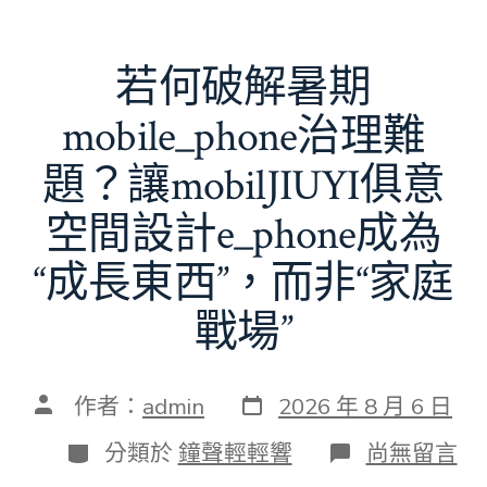
若何破解暑期
mobile_phone治理難
題？讓mobilJIUYI俱意
空間設計e_phone成為
“成長東西”，而非“家庭
戰場”
發
文
作者：
admin
2026 年 8 月 6 日
表
章
日
作
分
在
分類於
鐘聲輕輕響
尚無留言
期
者
類
〈若