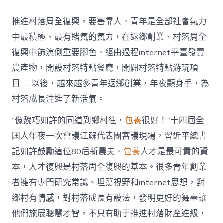
村
落
推進村落周全復興，要害靠人。青年是全部社會氣力
財
產
中最積極、最有賭氣的氣力，在返鄉創業、村落周全
復
復興中飾演側重要腳色。經由過程internet平臺發賣
興
注
農產物，開設村落特點餐廳，開闢村落特點游玩項
進
目……以後，越來越多青年返鄉創業，年夜顯身手，為
人
才
村落成長注進了新活氣。
死
水
“像魏巧如許的同道到鄉村往，
包養
很好！”十四屆全
甜
心
國人年夜一次會議江蘇代表團審議現場，習近平總書
寶
記如許鼓勵這位80后新農夫。
包養
人才是最可貴的資
物
查
本，人才復興是村落周全復興的基本。很多青年創業
包
者擁有專門研究常識、坦蕩視野和internet思想，對
養
網
鄉村有情感，對村落成長有設法，發明更好的舞臺讓
_
他們施展聰慧才智，不只有助于推進村落財產進級，
中