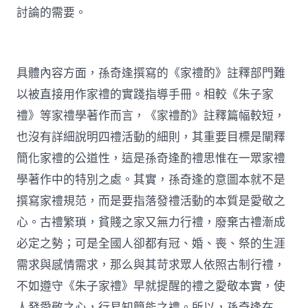
討論的需要。
具體內容方面，孫奇逢撰寫的《家禮酌》註釋部門難
以被直接用作家禮的實踐指導手冊。相較《朱子家
禮》等家禮學著作而言，《家禮酌》註釋篇幅較短，
也沒有詳細說明四禮活動的細則，其重要目標是闡釋
簡化家禮的公道性，這是孫奇逢酌禮思惟在一眾家禮
學著作中的特別之處。其實，孫奇逢的意圖本就不是
撰寫家禮規范，而是要指落發禮活動的本質是愛敬之
心。古禮繁瑣，貧賤之家又無力行禮，廢棄古禮漸成
必定之勢；可是全國人卻都有冠、婚、喪、祭的生涯
需求與感情需求，那么與其苛求眾人依照古制行禮，
不如遵守《朱子家禮》早就提醒的禮之愛敬本實，使
人發愛敬之心，行易知簡能之禮。所以，孫奇逢在