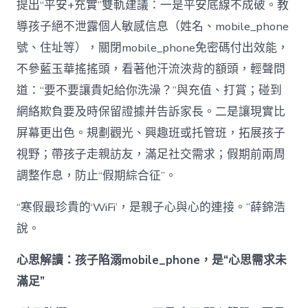
提出“平安+充實”雙軌建議：一是平安底線不成破。教
導孩子絕不泄露個人敏感信息（姓名、mobile_phone
號、住址等），關閉mobile_phone免密碼付出效能，
不參藍玉華搖搖頭，看著他汗流浹背的額頭，輕聲問
道：“要不要讓貴妃給你洗澡？”與充值、打賞；碰到
網絡欺負要及時保留證據并告訴家長。二是讓現實比
屏幕更出色。規劃觀光、興趣班或托管班，拓展孩子
視野；帶孩子走親訪友，滿足社交需求；假期前兩周
調整作息，防止“假期綜合征”。
“寒假最珍貴的‘WiFi’，是親子心與心的連接。”薛錦浩
說。
心思解讀：孩子陷溺mobile_phone，是“心思需求未
滿足”