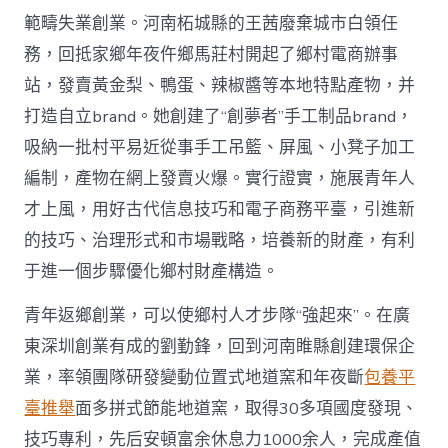
範疇失業創業。河南柘城縣的王茜廢棄城市白領任
務，回抵家鄉年夜仵鄉馬莊村開起了鄉村電商辦事
站，發賣黃金梨、鴨蛋、辣椒醬等本地特點產物，并
打造自立brand。她創建了“創夢者”手工制品brand，
吸納一批村平易近從事手工吊籃、屏風、小凳子加工
編制，產物在網上發賣火爆。實行證實，施展青年人
才上風，用好古代信息技巧和電子商務平臺，引進新
的技巧、治理形式和市場戰略，培養新的財產，有利
于進一個步驟優化鄉村財產構造。
青年返鄉創業，可以使鄉村人才步隊“強起來”。在廣
東深圳創業有成的劉勤鋒，回到河南睢縣創建環保企
業，率領團隊研發變動位置式地道窯和年夜斷
包養平
臺推舉
面多拼式節能地道窯，取得30多項國度發現、
技巧專利，先后安頓富余休息力1000余人，完成產值