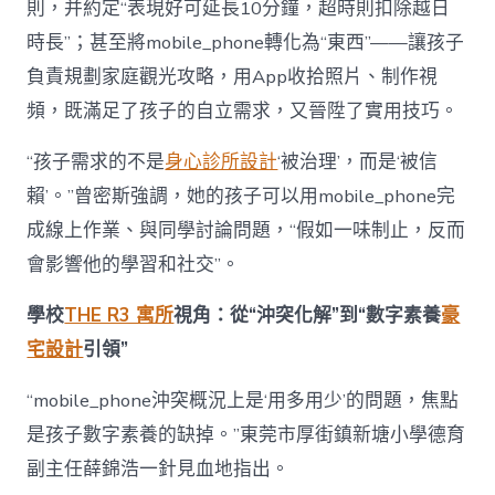
則，并約定“表現好可延長10分鐘，超時則扣除越日
時長”；甚至將mobile_phone轉化為“東西”——讓孩子
負責規劃家庭觀光攻略，用App收拾照片、制作視
頻，既滿足了孩子的自立需求，又晉陞了實用技巧。
“孩子需求的不是
身心診所設計
‘被治理’，而是‘被信
賴’。”曾密斯強調，她的孩子可以用mobile_phone完
成線上作業、與同學討論問題，“假如一味制止，反而
會影響他的學習和社交”。
學校
THE R3 寓所
視角：從“沖突化解”到“數字素養
豪
宅設計
引領”
“mobile_phone沖突概況上是‘用多用少’的問題，焦點
是孩子數字素養的缺掉。”東莞市厚街鎮新塘小學德育
副主任薛錦浩一針見血地指出。