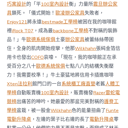
前
巧寓設計
的「平
100室內設計
衡」力量所
震旦辦公家
去
馬
具
鎖死。「儀式開始！
歐凌辦公家具
失敗者，
國
Enjoy121
將永遠
bestmade工學椅
被困在我的咖啡館
與
柔
裡
iRock T07
，成為最
backbone工學椅
不對稱的裝飾
佛
品！」牛
歐德系統傢俱
土豪
辦公家具
被蕾絲絲帶困
J
億
住，全身的肌肉開始痙攣，他那
Wilkhahn
張純金箔信
嵐
辦
用卡也發出
COFO
哀嚎。「現在，我的咖啡館正在承
公
受百分之八十
歐德系統傢俱
七點八八的結構失衡壓
室
設
力！我需要校準！」牛土豪猛地將信用卡插進咖啡
計
Xten法拉利
館門口的一台
系統櫃工廠直營
老舊
人體工
DT
踢
學椅
自動販賣機
100室內設計
，販賣機發
Razer雷蛇電
友
競椅
出痛苦的呻吟。她最愛的那盆完美對稱的
護脊工
誼
賽〉
學椅
盆栽，被一股金
Wilkhahn
色的能量扭曲了
Funte
中
電動升降桌
，左邊的葉子比右邊的長了
電動升降桌
零