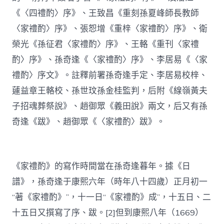
《〈四禮酌〉序》、王致昌《重刻孫夏峰師長教師
〈家禮酌〉序》、張恕增《重梓〈家禮酌〉序》、衛
榮光《孫征君〈家禮酌〉序》、王輅《重刊〈家禮
酌〉序》、孫奇逢《〈家禮酌〉序》、李居易《〈家
禮酌〉序文》。註釋前署孫奇逢手定、李居易校梓、
蘧益章王輅校、孫世玟孫金桂監判，后附《線嶺黃夫
子招魂葬祭說》、趙御眾《義田說》兩文，后又有孫
奇逢《跋》、趙御眾《〈家禮酌〉跋》。
《家禮酌》的寫作時間當在孫奇逢暮年。據《日
譜》，孫奇逢于康熙六年（時年八十四歲）正月初一
“著《家禮酌》”，十一日“《家禮酌》成”，十五日、二
十五日又撰寫了序、跋。[2]但到康熙八年（1669）