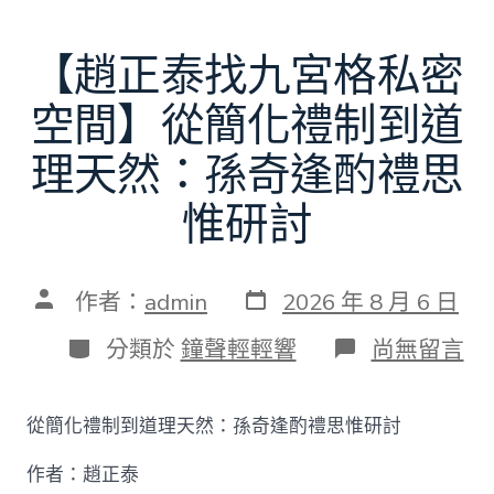
【趙正泰找九宮格私密
空間】從簡化禮制到道
理天然：孫奇逢酌禮思
惟研討
發
文
作者：
admin
2026 年 8 月 6 日
表
章
日
作
分
在
分類於
鐘聲輕輕響
尚無留言
期
者
類
〈【趙
正
泰
從簡化禮制到道理天然：孫奇逢酌禮思惟研討
找
九
作者：趙正泰
宮