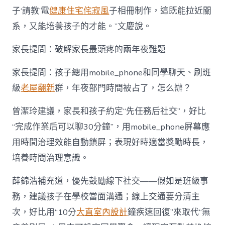
子‘請教’電
健康住宅
侘寂風
子相冊制作，這既能拉近關
系，又能培養孩子的才能。”文慶說。
家長提問：破解家長最頭疼的兩年夜難題
家長提問：孩子總用mobile_phone和同學聊天、刷班
級
老屋翻新
群，年夜部門時間被占了，怎么辦？
曾潔玲建議，家長和孩子約定“先任務后社交”，好比
“完成作業后可以聊30分鐘”，用mobile_phone屏幕應
用時間治理效能自動鎖屏；表現好時適當獎勵時長，
培養時間治理意識。
薛錦浩補充道，優先鼓勵線下社交——假如是班級事
務，建議孩子在學校當面溝通；線上交通要分清主
次，好比用“10分
大直室內設計
鐘疾速回復”來取代“無