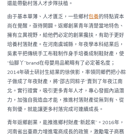
國
還能帶動村落人才步隊扶植。
網〉
中
由于基本單薄、人才匱乏，一些鄉村
包養
的特點資本
尚在覺醒，亟待開闢。返鄉創業青年清楚當地特色、
擁有立異視野，給他們必定的創業攙扶，有助于更好
培養村落財產。在河南虞城縣，年夜學本科結業后，
吳素平把傳統手工布鞋制作身手培養成制鞋財產，使
“仙腳丫”brand在母嬰用品範疇有了必定著名度；
2014年碩士研討生結業的徐俠影，率領同鄉們把小粽
子做成了年夜財產，將“邵古同粽子”賣到了年夜江南
北。實行證實，吸引更多青年人才，專心發掘內涵潛
力，加強自我造血才能，推進村落財產從無到有、從
有到優，就能讓更多村落完成可連續成長。
青年返鄉創業，能推進鄉村財產“新起來”。2016年，
河南省出臺鼎力增進電商成長的政策，激勵電子商務