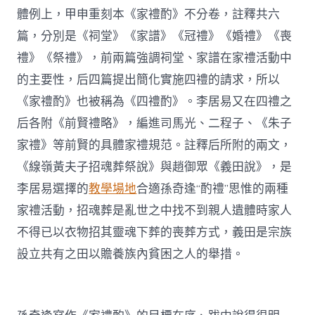
體例上，甲申重刻本《家禮酌》不分卷，註釋共六
篇，分別是《祠堂》《家譜》《冠禮》《婚禮》《喪
禮》《祭禮》，前兩篇強調祠堂、家譜在家禮活動中
的主要性，后四篇提出簡化實施四禮的請求，所以
《家禮酌》也被稱為《四禮酌》。李居易又在四禮之
后各附《前賢禮略》，編進司馬光、二程子、《朱子
家禮》等前賢的具體家禮規范。註釋后所附的兩文，
《線嶺黃夫子招魂葬祭說》與趙御眾《義田說》，是
李居易選擇的
教學場地
合適孫奇逢“酌禮”思惟的兩種
家禮活動，招魂葬是亂世之中找不到親人遺體時家人
不得已以衣物招其靈魂下葬的喪葬方式，義田是宗族
設立共有之田以贍養族內貧困之人的舉措。