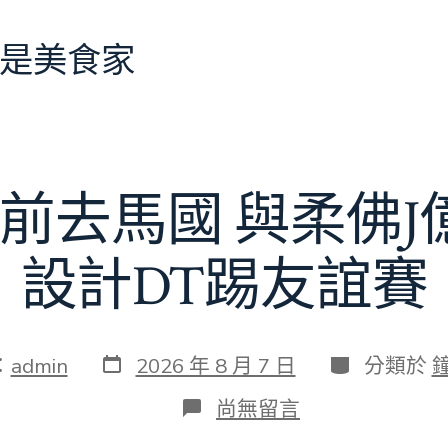
是美食家
前去馬國 與柔佛
設計DT踢友誼賽
發
分
：
admin
2026 年 8 月 7 日
分類於
表
類
日
在
尚無留言
期
〈切
爾