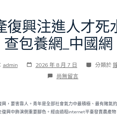
賽〉
中
產復興注進人才死
查包養網_中國網
發
分
：
admin
2026 年 8 月 7 日
分類於
表
類
日
在
尚無留言
期
〈為
村
落
財
產
復興，要害靠人。青年是全部社會氣力中最積極、最有賭氣
復
興
復興中飾演側重要腳色。經由過程internet平臺發賣農產