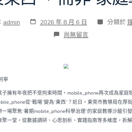
發
分
：
admin
2026 年 8 月 6 日
分類於
表
類
日
在
尚無留言
期
〈若
何
破
解
暑
期
mobile_phone
何寧
治
理
難
子擁有年夜把不受拘束時間，mobile_phone再次成為家庭
題？
bile_phone從“戰場”變為“東西”？近日，東莞市教導局在厚
讓
mobilJIUYI
一場聚焦“暑期mobile_phone科學治理”的家庭教導沙龍
俱
聚一堂，從數據調研、心思剖析、實踐指南等多維度，拆解mobi
意
空