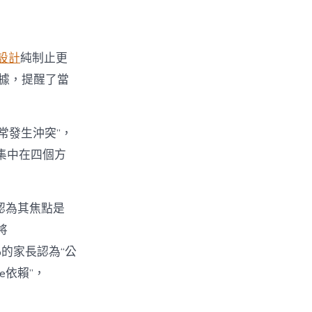
設計
純制止更
數據，提醒了當
經常發生沖突”，
集中在四個方
%認為其焦點是
將
%的家長認為“公
e依賴”，