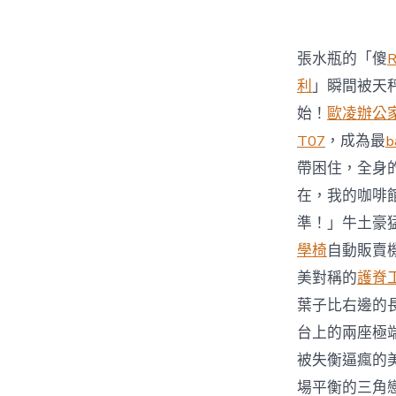
張水瓶的「傻
利
」瞬間被天
始！
歐凌辦公
T07
，成為最
b
帶困住，全身
在，我的咖啡
準！」牛土豪
學椅
自動販賣
美對稱的
護脊
葉子比右邊的
台上的兩座極
被失衡逼瘋的
場平衡的三角