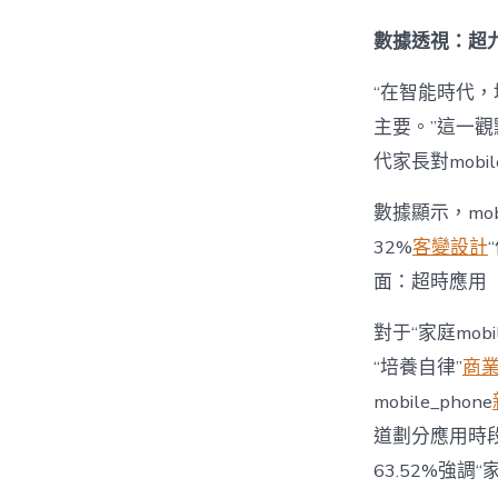
數據透視：超九
“在智能時代，培
主要。”這一觀
代家長對mobi
數據顯示，mo
32%
客變設計
面：超時應用
對于“家庭mob
“培養自律”
商
mobile_phone
道劃分應用時段”
63.52%強調