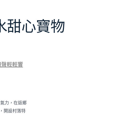
水甜心寶物
鐘聲輕輕響
的氣力，在返鄉
物，開設村落特