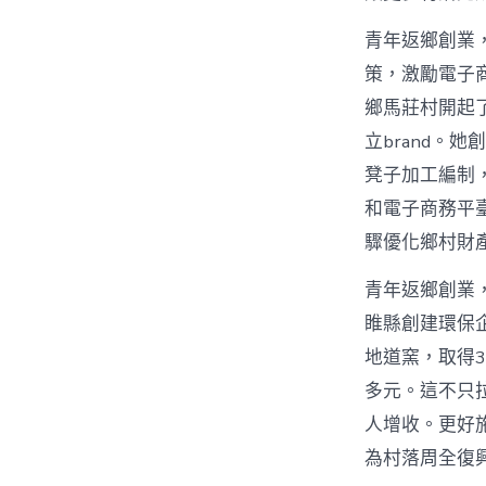
青年返鄉創業，
策，激勵電子
鄉馬莊村開起
立brand。
凳子加工編制
和電子商務平
驟優化鄉村財
青年返鄉創業
睢縣創建環保
地道窯，取得3
多元。這不只
人增收。更好
為村落周全復