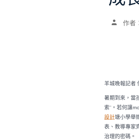
文
作者
章
作
者
羊城晚報記者 
暑期到來，當孩
索”。若何讓mo
設計
塘小學舉辦
表、教導專家齊
治理的密碼。