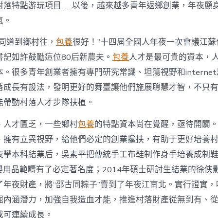
注
村落特點游玩項目……以後，越來越多青年返鄉創業，年夜顯
進
人
氣。
才
死
的同道到鄉村往，
包養
很好！”十四屆全國人年夜一次會議江蘇
水
書記如許鼓勵這位80后新農夫。
包養
人才是最可貴的資本，
甜
心
。很多青年創業者擁有專門研究常識、坦蕩視野和interne
寶
落成長有設法，發明更好的舞臺讓他們施展聰慧才智，不只
物
查
能帶動村落人才步隊扶植。
包
養
、人才匱乏，一些鄉村
包養
的特點資本尚在覺醒，亟待開闢
網
_
、擁有立異視野，給他們必定的創業攙扶，有助于更好培養
中
夜學本科結業后，吳素平把傳統手工布鞋制作身手培養成制鞋
國
網〉
在母嬰用品範疇有了必定著名度；2014年碩士研討生結業的徐
中
了年夜財產，將“邵古同粽子”賣到了年夜江南北。實行證實，
掘內涵潛力，加強自我造血才能，推進村落財產從無到有、
成可連續成長。