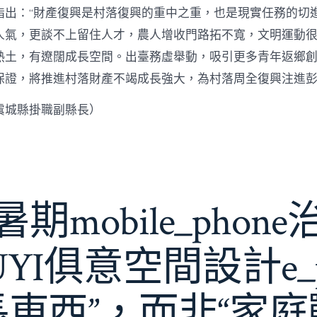
指出：“財產復興是村落復興的重中之重，也是現實任務的切
人氣，更談不上留住人才，農人增收門路拓不寬，文明運動很
熱土，有遼闊成長空間。出臺務虛舉動，吸引更多青年返鄉
保證，將推進村落財產不竭成長強大，為村落周全復興注進
虞城縣掛職副縣長）
期mobile_phon
JIUYI俱意空間設計e_
長東西”，而非“家庭