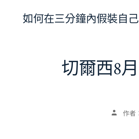
跳
至
如何在三分鐘內假裝自己
主
要
內
容
切爾西8月
文
作者
章
作
者