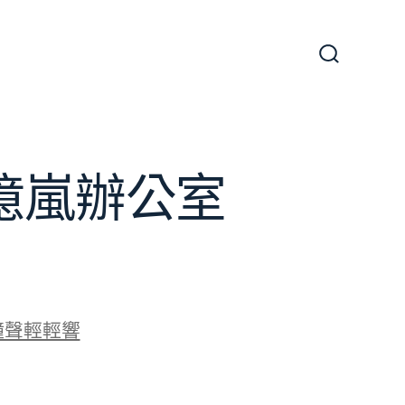
搜
尋
切
換
開
關
J億嵐辦公室
鐘聲輕輕響