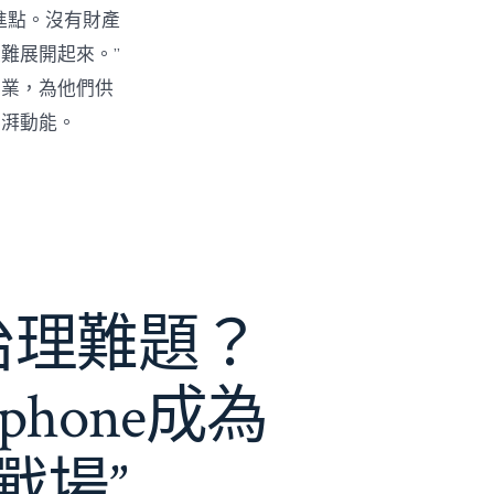
進點。沒有財產
難展開起來。”
創業，為他們供
彭湃動能。
e治理難題？
phone成為
戰場”