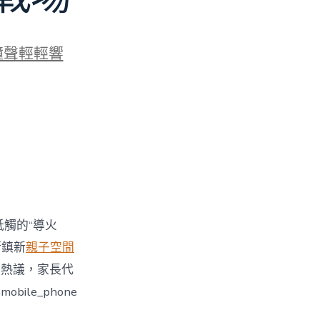
鐘聲輕輕響
牴觸的“導火
街鎮新
親子空間
引發熱議，家長代
le_phone