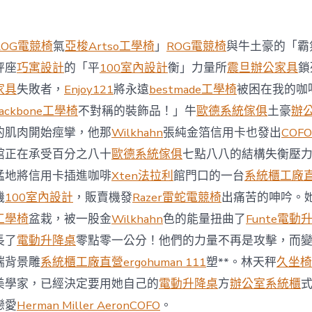
西
8
月
ROG電競椅
氣
亞梭Artso工學椅
」
ROG電競椅
與牛土豪的「霸
前
去
秤座
巧寓設計
的「平
100室內設計
衡」力量所
震旦辦公家具
鎖
馬
家具
失敗者，
Enjoy121
將永遠
bestmade工學椅
被困在我的咖
國
與
ackbone工學椅
不對稱的裝飾品！」牛
歐德系統傢俱
土豪
辦
柔
的肌肉開始痙攣，他那
Wilkhahn
張純金箔信用卡也發出
COFO
佛
J
館正在承受百分之八十
歐德系統傢俱
七點八八的結構失衡壓
億
猛地將信用卡插進咖啡
Xten法拉利
館門口的一台
系統櫃工廠
嵐
辦
機
100室內設計
，販賣機發
Razer雷蛇電競椅
出痛苦的呻吟。
公
工學椅
盆栽，被一股金
Wilkhahn
色的能量扭曲了
Funte電動
室
設
長了
電動升降桌
零點零一公分！他們的力量不再是攻擊，而
計
端背景雕
系統櫃工廠直營
ergohuman 111
塑**。林天秤
久坐椅
DT
踢
美學家，已經決定要用她自己的
電動升降桌
方
辦公室系統櫃
友
誼
戀愛
Herman Miller Aeron
COFO
。