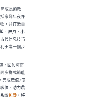
電商成長的政
回抵家鄉年夜仵
產物，并打造自
吊籃、屏風、小
好古代信息技巧
有利于進一個步
鋒，回到河南
舉
面多拼式節能
，完成產值7億
業職位，助力農
持系統
包養
，將