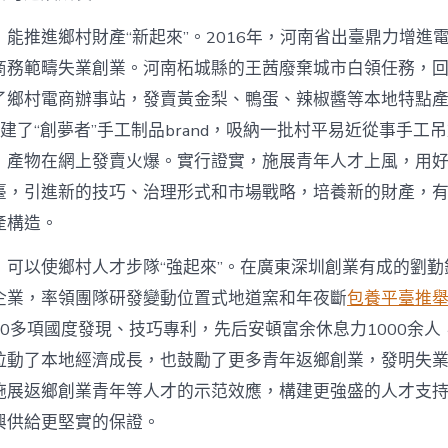
能推進鄉村財產“新起來”。2016年，河南省出臺鼎力增進
商務範疇失業創業。河南柘城縣的王茜廢棄城市白領任務，
了鄉村電商辦事站，發賣黃金梨、鴨蛋、辣椒醬等本地特點
她創建了“創夢者”手工制品brand，吸納一批村平易近從事手工
，產物在網上發賣火爆。實行證實，施展青年人才上風，用
臺，引進新的技巧、治理形式和市場戰略，培養新的財產，
產構造。
，可以使鄉村人才步隊“強起來”。在廣東深圳創業有成的劉勤
企業，率領團隊研發變動位置式地道窯和年夜斷
包養平臺推
0多項國度發現、技巧專利，先后安頓富余休息力1000余人
拉動了本地經濟成長，也鼓勵了更多青年返鄉創業，發明失
施展返鄉創業青年等人才的示范效應，構建更強盛的人才支
興供給更堅實的保證。