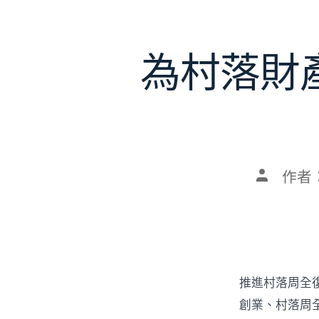
為村落財
文
作者
章
作
者
推進村落周全
創業、村落周全