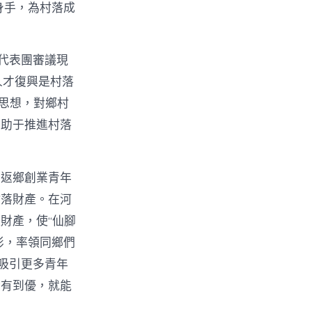
身手，為村落成
代表團審議現
人才復興是村落
t思想，對鄉村
有助于推進村落
。返鄉創業青年
村落財產。在河
財產，使“仙腳
俠影，率領同鄉們
吸引更多青年
從有到優，就能