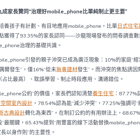
間
設
成家長贊同“治理好mobile_phone比單純制止更主要”
計
e_phone
養孩子有計劃、有目地應用mobile_phone，比單
日式住宅
成
為
點獲得了93.35%的家長認同——沙龍現場發布的問卷調查
“成
le_phone治理的基礎共識。
長
東
西”，
bile_phone引發的親子沖突已成為廣泛現象：10%的家庭“
而
“偶爾發生”，僅16%“從未
無毒建材
發生”。而沖突的焦點誘因
非
“家
（占比最高）、耽誤學習、制止時段應用、溝通錯位。
庭
戰
ile_phone公約”的價值，家長們認知清楚
養生住宅
：87.77
場”〉
中
業空間室內設計
，78.54%認為能“減少沖突”，77.25%強調可“
新古典設計
轉化為東西”。在制訂公約的有用辦法上，68.67
最關鍵，65.43%提到“用豐富的線下活動替換mobile_phon
“家長以身作則”的主要性。