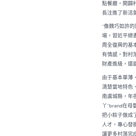
點餐廳，開闢
長注進了新活
“像魏巧如許
場，習近平總
周全復興的基本
有情感，對村
財產進級，還
由于基本單薄
清楚當地特色
南虞城縣，年
丫”brand
把小粽子做成
人才，專心發
讓更多村落完