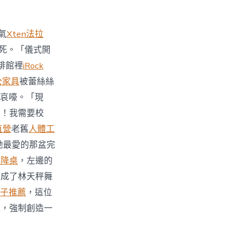
氣
Xten法拉
死。「儀式開
啡館裡
iRock
公家具
被蕾絲絲
哀嚎。「現
力！我需要校
直營
老舊
人體工
她最愛的那盆完
升降桌
，左邊的
變成了林天秤舞
子推薦
，這位
式，強制創造一