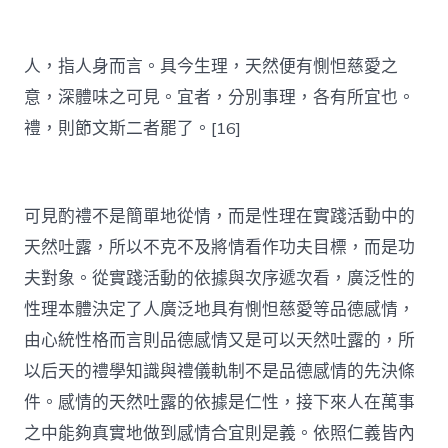
人，指人身而言。具今生理，天然便有惻怛慈愛之
意，深體味之可見。宜者，分別事理，各有所宜也。
禮，則節文斯二者罷了。[16]
可見酌禮不是簡單地從情，而是性理在實踐活動中的
天然吐露，所以不克不及將情看作功夫目標，而是功
夫對象。從實踐活動的依據與次序遞次看，廣泛性的
性理本體決定了人廣泛地具有惻怛慈愛等品德感情，
由心統性格而言則品德感情又是可以天然吐露的，所
以后天的禮學知識與禮儀軌制不是品德感情的先決條
件。感情的天然吐露的依據是仁性，接下來人在萬事
之中能夠真實地做到感情合宜則是義。依照仁義皆內