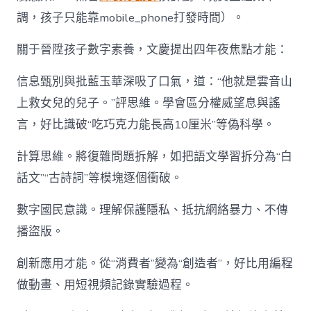
調，孩子只能靠mobile_phone打發時間）。
關于晉陞孩子數字素養，文慶提出四年夜焦點才能：
信息甄別與批藍玉華深吸了口氣，道：“他就是雲音山
上救女兒的兒子。”評思維。學會區分權威望息與謠
言，好比識破“吃巧克力能長高10厘米”等偽科學。
計算思維。將復雜問題拆解，如把語文學習拆分為“白
話文”“古詩詞”等模塊逐個衝破。
數字國民意識。理解保護隱私、抵抗網絡暴力、不傳
播盜版。
創新應用才能。從“消費者”變為“創造者”，好比用編程
做動畫、用短視頻記錄實驗過程。