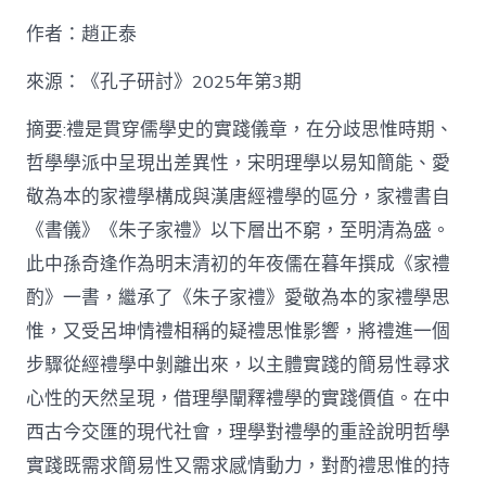
九
作者：趙正泰
宮
格
私
來源：《孔子研討》2025年第3期
密
空
摘要:禮是貫穿儒學史的實踐儀章，在分歧思惟時期、
間】
哲學學派中呈現出差異性，宋明理學以易知簡能、愛
從
簡
敬為本的家禮學構成與漢唐經禮學的區分，家禮書自
化
《書儀》《朱子家禮》以下層出不窮，至明清為盛。
禮
制
此中孫奇逢作為明末清初的年夜儒在暮年撰成《家禮
到
道
酌》一書，繼承了《朱子家禮》愛敬為本的家禮學思
理
惟，又受呂坤情禮相稱的疑禮思惟影響，將禮進一個
天
然：
步驟從經禮學中剝離出來，以主體實踐的簡易性尋求
孫
心性的天然呈現，借理學闡釋禮學的實踐價值。在中
奇
逢
西古今交匯的現代社會，理學對禮學的重詮說明哲學
酌
實踐既需求簡易性又需求感情動力，對酌禮思惟的持
禮