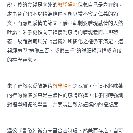
說，義的實踐是向外的
教學場地
但義自己是內在的，
處事合宜也不以禮為條件。所以禮不會是仁義的節
文，而應是感情的節文，儀章軌制要體現感情的天然
吐露，朱子更傾向于禮儀對感情的體現義而非規范
義，故而對司馬光《書儀》所簡化之禮仍不滿足，這
與經禮學“禮儀三百、威儀三千”的詳細規范構成分歧
的禮學尋求。
朱子雖然以愛敬為禮
教學場地
之本實，但這不料味著
酌禮的標準就只是主體性的感情選擇，朱子同時強調
對禮學知識的學習，并表現出較為謹慎的酌禮態度。
溫公《書儀》誠有未盡合古制處，然兼而存之，自可