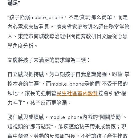
滿足”
“孩子陷溺mobile_phone，不是‘貪玩’那么簡單，而是
內心需求未被看見。”廣東省家庭教導名師任務室掌管
人、東莞市南城教導治理中間德育教研員文慶從心思
學角度分析。
文慶將孩子未滿足的需求歸為三類：
自立感與把持感。芳華期孩子自我意識覺醒，盼望“掌
控本身的生涯”，而mobile_phone是他們“不受干預的
領地”。家長的強制管
民生社區室內設計
控會引發“權
力斗爭”，孩子反而更陷溺。
勝任感與成績感。mobile_phone游戲的“闖關獎勵”、
短視頻的“即時點贊”，能疾速給孩子帶來成績感；現
實中學習、勞動的反饋周期長，不難讓孩子產生挫敗