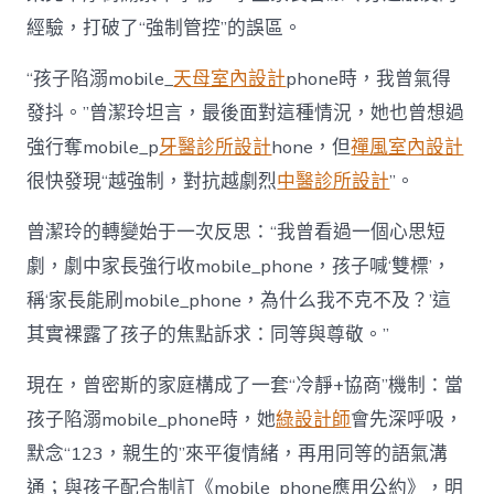
經驗，打破了“強制管控”的誤區。
“孩子陷溺mobile_
天母室內設計
phone時，我曾氣得
發抖。”曾潔玲坦言，最後面對這種情況，她也曾想過
強行奪mobile_p
牙醫診所設計
hone，但
禪風室內設計
很快發現“越強制，對抗越劇烈
中醫診所設計
”。
曾潔玲的轉變始于一次反思：“我曾看過一個心思短
劇，劇中家長強行收mobile_phone，孩子喊‘雙標’，
稱‘家長能刷mobile_phone，為什么我不克不及？’這
其實裸露了孩子的焦點訴求：同等與尊敬。”
現在，曾密斯的家庭構成了一套“冷靜+協商”機制：當
孩子陷溺mobile_phone時，她
綠設計師
會先深呼吸，
默念“123，親生的”來平復情緒，再用同等的語氣溝
通；與孩子配合制訂《mobile_phone應用公約》，明