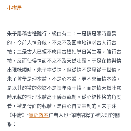
小樹屋
朱子屢稱古禮難行，緣由有二：一是情是隨時變易
的，今前人情分歧，不克不及固執地請求古人行古
禮；二是古人已經不應用古禮指導日常生涯，強行古
禮，反而使得情面不克不及天然吐露。于是在禮與情
出現牴觸時，朱子寧從情，但從情不是屈從于世俗。
朱子哲學是理本體，不是心本體，更不會無情本體，
是以其酌禮的依據不是情年夜于禮，而是情天然吐露
時承載的性理本體高于儀章軌制。從心統性格的角度
看，禮是情面的載體，是由心自立宰制的。朱子注
《中庸》“
舞蹈教室
仁者人也”條時闡釋了禮與理的關
系：