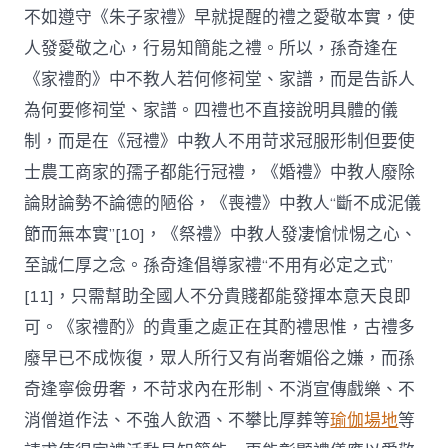
不如遵守《朱子家禮》早就提醒的禮之愛敬本實，使
人發愛敬之心，行易知簡能之禮。所以，孫奇逢在
《家禮酌》中不教人若何修祠堂、家譜，而是告訴人
為何要修祠堂、家譜。四禮也不直接說明具體的儀
制，而是在《冠禮》中教人不用苛求冠服形制但要使
士農工商家的孺子都能行冠禮，《婚禮》中教人廢除
論財論勢不論德的陋俗，《喪禮》中教人“斷不成泥儀
節而無本實”[10]，《祭禮》中教人發凄愴怵惕之心、
至誠仁厚之念。孫奇逢倡導家禮“不用有必定之式”
[11]，只需幫助全國人不分貴賤都能發揮本意天良即
可。《家禮酌》的貴重之處正在其酌禮思惟，古禮多
廢早已不成恢復，眾人所行又有尚奢媚俗之嫌，而孫
奇逢寧儉毋奢，不苛求內在形制、不消宣傳戲樂、不
消僧道作法、不強人飲酒、不攀比厚葬等
瑜伽場地
等