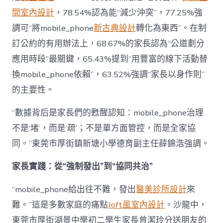
間室內設計
，78.54%認為能“減少沖突”，77.25%強
調可“將mobile_phone
新古典設計
轉化為東西”。在制
訂公約的有用辦法上，68.67%的家長認為“公道劃分
應用時段”最關鍵，65.43%提到“用豐富的線下活動替
換mobile_phone依賴”，63.52%強調“家長以身作則”
的主要性。
“數據背后是家長們的甦醒認知：mobile_phone治理
不是‘堵’，而是‘疏’；不是單方面管控，而是全家協
同。”東莞市厚街鎮新塘小學德育副主任薛錦浩強調。
家長實踐：從“強制發出”到“協同共治”
“mobile_phone給出往不難，發出
醫美診所設計
來
難。”這是多數家庭的痛點
loft風室內設計
。沙龍中，
東莞市厚街湖景中學初二學生家長曾潔玲分送朋友的