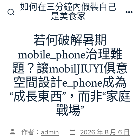
跳
如何在三分鐘內假裝自己
至
是美食家
搜
選
主
尋
單
切
要
若何破解暑期
換
內
開
關
mobile_phone治理難
容
題？讓mobilJIUYI俱意
空間設計e_phone成為
“成長東西”，而非“家庭
戰場”
發
文
作者：
admin
2026 年 8 月 6 日
表
章