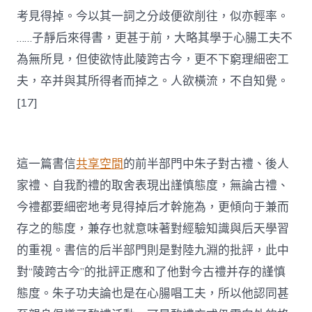
考見得掉。今以其一詞之分歧便欲削往，似亦輕率。
……子靜后來得書，更甚于前，大略其學于心腸工夫不
為無所見，但使欲恃此陵跨古今，更不下窮理細密工
夫，卒并與其所得者而掉之。人欲橫流，不自知覺。
[17]
這一篇書信
共享空間
的前半部門中朱子對古禮、後人
家禮、自我酌禮的取舍表現出謹慎態度，無論古禮、
今禮都要細密地考見得掉后才幹施為，更傾向于兼而
存之的態度，兼存也就意味著對經驗知識與后天學習
的重視。書信的后半部門則是對陸九淵的批評，此中
對“陵跨古今”的批評正應和了他對今古禮并存的謹慎
態度。朱子功夫論也是在心腸唱工夫，所以他認同甚