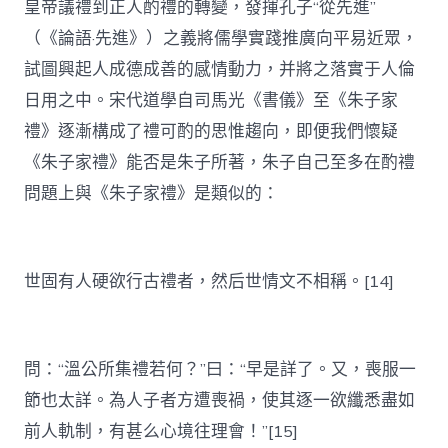
皇帝議禮到正人酌禮的轉變，發揮孔子“從先進”
（《論語·先進》）之義將儒學實踐推廣向平易近眾，
試圖興起人成德成善的感情動力，并將之落實于人倫
日用之中。宋代道學自司馬光《書儀》至《朱子家
禮》逐漸構成了禮可酌的思惟趨向，即便我們懷疑
《朱子家禮》能否是朱子所著，朱子自己至多在酌禮
問題上與《朱子家禮》是類似的：
世固有人硬欲行古禮者，然后世情文不相稱。[14]
問：“溫公所集禮若何？”曰：“早是詳了。又，喪服一
節也太詳。為人子者方遭喪禍，使其逐一欲纖悉盡如
前人軌制，有甚么心境往理會！”[15]