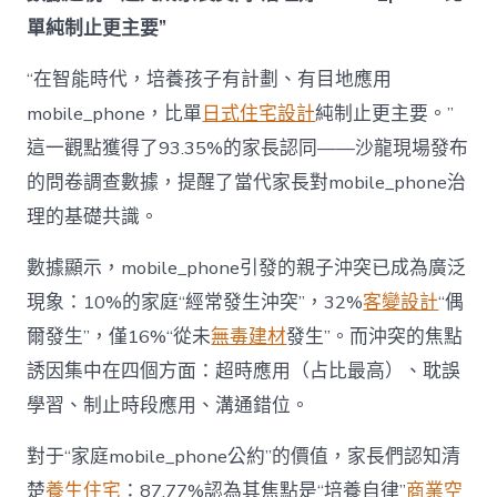
為
單純制止更主要”
“成
長
東
“在智能時代，培養孩子有計劃、有目地應用
西”，
mobile_phone，比單
日式住宅設計
純制止更主要。”
而
非
這一觀點獲得了93.35%的家長認同——沙龍現場發布
“家
的問卷調查數據，提醒了當代家長對mobile_phone治
庭
戰
理的基礎共識。
場”〉
中
數據顯示，mobile_phone引發的親子沖突已成為廣泛
現象：10%的家庭“經常發生沖突”，32%
客變設計
“偶
爾發生”，僅16%“從未
無毒建材
發生”。而沖突的焦點
誘因集中在四個方面：超時應用（占比最高）、耽誤
學習、制止時段應用、溝通錯位。
對于“家庭mobile_phone公約”的價值，家長們認知清
楚
養生住宅
：87.77%認為其焦點是“培養自律”
商業空