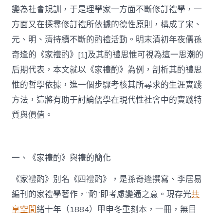
變為社會規訓，于是理學家一方面不斷修訂禮學，一
方面又在探尋修訂禮所依據的德性原則，構成了宋、
元、明、清持續不斷的酌禮活動。明末清初年夜儒孫
奇逢的《家禮酌》[1]及其酌禮思惟可視為這一思潮的
后期代表，本文就以《家禮酌》為例，剖析其酌禮思
惟的哲學依據，進一個步驟考核其所尋求的生涯實踐
方法，這將有助于討論儒學在現代性社會中的實踐特
質與價值。
一、《家禮酌》與禮的簡化
《家禮酌》別名《四禮酌》，是孫奇逢撰寫、李居易
編刊的家禮學著作，“酌”即考慮變通之意。現存光
共
享空間
緒十年（1884）甲申冬重刻本，一冊，無目