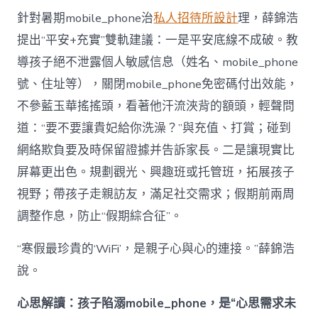
針對暑期mobile_phone治
私人招待所設計
理，薛錦浩
提出“平安+充實”雙軌建議：一是平安底線不成破。教
導孩子絕不泄露個人敏感信息（姓名、mobile_phone
號、住址等），關閉mobile_phone免密碼付出效能，
不參藍玉華搖搖頭，看著他汗流浹背的額頭，輕聲問
道：“要不要讓貴妃給你洗澡？”與充值、打賞；碰到
網絡欺負要及時保留證據并告訴家長。二是讓現實比
屏幕更出色。規劃觀光、興趣班或托管班，拓展孩子
視野；帶孩子走親訪友，滿足社交需求；假期前兩周
調整作息，防止“假期綜合征”。
“寒假最珍貴的‘WiFi’，是親子心與心的連接。”薛錦浩
說。
心思解讀：孩子陷溺mobile_phone，是“心思需求未