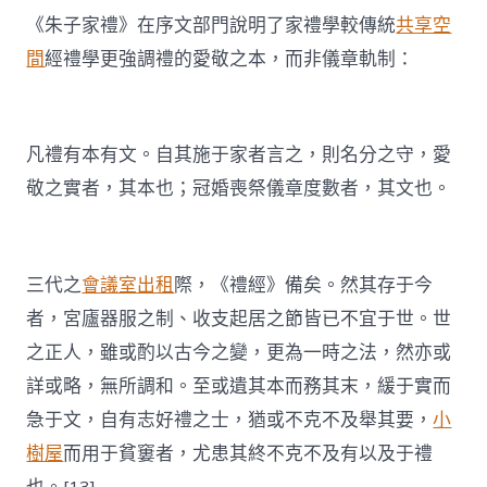
《朱子家禮》在序文部門說明了家禮學較傳統
共享空
間
經禮學更強調禮的愛敬之本，而非儀章軌制：
凡禮有本有文。自其施于家者言之，則名分之守，愛
敬之實者，其本也；冠婚喪祭儀章度數者，其文也。
三代之
會議室出租
際，《禮經》備矣。然其存于今
者，宮廬器服之制、收支起居之節皆已不宜于世。世
之正人，雖或酌以古今之變，更為一時之法，然亦或
詳或略，無所調和。至或遺其本而務其末，緩于實而
急于文，自有志好禮之士，猶或不克不及舉其要，
小
樹屋
而用于貧窶者，尤患其終不克不及有以及于禮