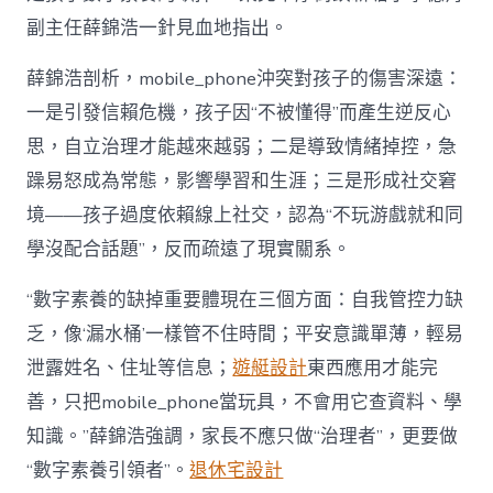
副主任薛錦浩一針見血地指出。
薛錦浩剖析，mobile_phone沖突對孩子的傷害深遠：
一是引發信賴危機，孩子因“不被懂得”而產生逆反心
思，自立治理才能越來越弱；二是導致情緒掉控，急
躁易怒成為常態，影響學習和生涯；三是形成社交窘
境——孩子過度依賴線上社交，認為“不玩游戲就和同
學沒配合話題”，反而疏遠了現實關系。
“數字素養的缺掉重要體現在三個方面：自我管控力缺
乏，像‘漏水桶’一樣管不住時間；平安意識單薄，輕易
泄露姓名、住址等信息；
遊艇設計
東西應用才能完
善，只把mobile_phone當玩具，不會用它查資料、學
知識。”薛錦浩強調，家長不應只做“治理者”，更要做
“數字素養引領者”。
退休宅設計