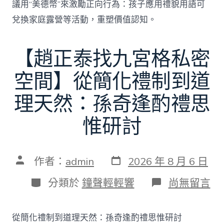
議用“美德幣”來激勵正向行為：孩子應用禮貌用語可
兌換家庭露營等活動，重塑價值認知。
【趙正泰找九宮格私密
空間】從簡化禮制到道
理天然：孫奇逢酌禮思
惟研討
發
文
作者：
admin
2026 年 8 月 6 日
表
章
日
作
分
在
分類於
鐘聲輕輕響
尚無留言
期
者
類
〈【趙
正
泰
從簡化禮制到道理天然：孫奇逢酌禮思惟研討
找