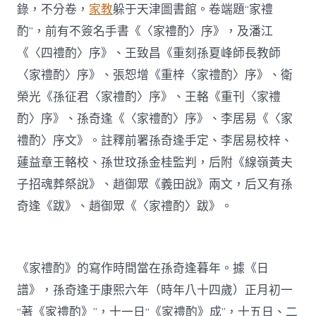
錄，不分卷，
家教
躲于天津圖書館。卷端題“家禮
酌”，前有不簽名手書《〈家禮酌〉序》，及潘江
《〈四禮酌〉序》、王致昌《重刻孫夏峰師長教師
〈家禮酌〉序》、張恕增《重梓〈家禮酌〉序》、衛
榮光《孫征君〈家禮酌〉序》、王輅《重刊〈家禮
酌〉序》、孫奇逢《〈家禮酌〉序》、李居易《〈家
禮酌〉序文》。註釋前署孫奇逢手定、李居易校梓、
蘧益章王輅校、孫世玟孫金桂監判，后附《線嶺黃夫
子招魂葬祭說》、趙御眾《義田說》兩文，后又有孫
奇逢《跋》、趙御眾《〈家禮酌〉跋》。
《家禮酌》的寫作時間當在孫奇逢暮年。據《日
譜》，孫奇逢于康熙六年（時年八十四歲）正月初一
“著《家禮酌》”，十一日“《家禮酌》成”，十五日、二