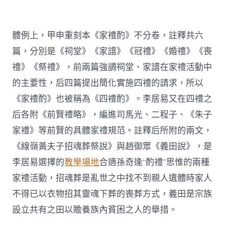
體例上，甲申重刻本《家禮酌》不分卷，註釋共六
篇，分別是《祠堂》《家譜》《冠禮》《婚禮》《喪
禮》《祭禮》，前兩篇強調祠堂、家譜在家禮活動中
的主要性，后四篇提出簡化實施四禮的請求，所以
《家禮酌》也被稱為《四禮酌》。李居易又在四禮之
后各附《前賢禮略》，編進司馬光、二程子、《朱子
家禮》等前賢的具體家禮規范。註釋后所附的兩文，
《線嶺黃夫子招魂葬祭說》與趙御眾《義田說》，是
李居易選擇的
教學場地
合適孫奇逢“酌禮”思惟的兩種
家禮活動，招魂葬是亂世之中找不到親人遺體時家人
不得已以衣物招其靈魂下葬的喪葬方式，義田是宗族
設立共有之田以贍養族內貧困之人的舉措。