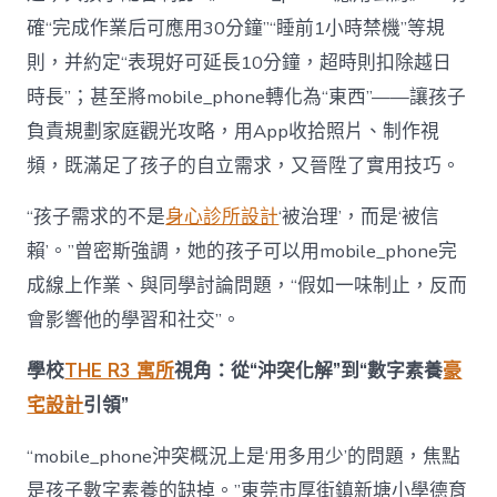
確“完成作業后可應用30分鐘”“睡前1小時禁機”等規
則，并約定“表現好可延長10分鐘，超時則扣除越日
時長”；甚至將mobile_phone轉化為“東西”——讓孩子
負責規劃家庭觀光攻略，用App收拾照片、制作視
頻，既滿足了孩子的自立需求，又晉陞了實用技巧。
“孩子需求的不是
身心診所設計
‘被治理’，而是‘被信
賴’。”曾密斯強調，她的孩子可以用mobile_phone完
成線上作業、與同學討論問題，“假如一味制止，反而
會影響他的學習和社交”。
學校
THE R3 寓所
視角：從“沖突化解”到“數字素養
豪
宅設計
引領”
“mobile_phone沖突概況上是‘用多用少’的問題，焦點
是孩子數字素養的缺掉。”東莞市厚街鎮新塘小學德育