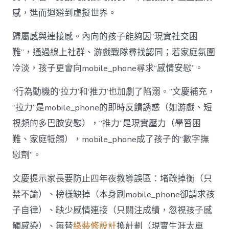
感，進而迴避到虛擬世界。
歸屬感與連接感。內向的孩子能夠因“現實社交困
難”，通過線上社群、游戲戰隊尋找認同；若家庭氛圍
冷淡，孩子更會向mobile_phone尋求“感情安慰”。
“行為動機的‘拉力’和‘推力’也加劇了陷溺。”文慶補充，
“拉力”是mobile_phone的即時反饋誘惑（如游戲、短
視頻的多巴胺安慰），“推力”是現實壓力（學習困
難、家庭牴觸），mobile_phone成了孩子的“數字撫
慰劑”。
文慶提示家長要防止四年夜教導誤區：堵疏掉衡（只
禁不論）、榜樣缺掉（本身刷mobile_phone卻請求孩
子自律）、缺少感情連接（只關注成績，忽視孩子感
觸感染）、無替
綠裝修設計
換計劃（現實生涯太單