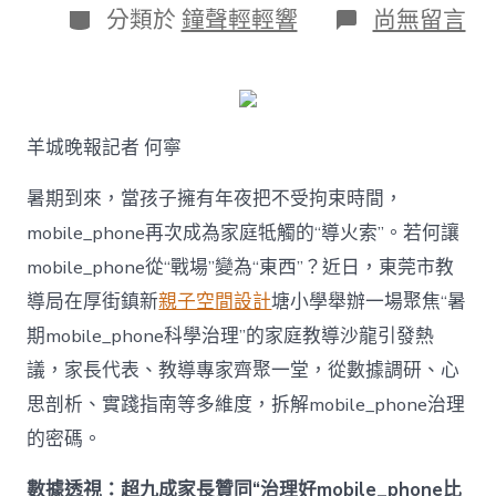
日
作
分
在
分類於
鐘聲輕輕響
尚無留言
期
者
類
〈若
何
破
解
暑
羊城晚報記者 何寧
期
mobile_ph
治
暑期到來，當孩子擁有年夜把不受拘束時間，
理
mobile_phone再次成為家庭牴觸的“導火索”。若何讓
難
題？
mobile_phone從“戰場”變為“東西”？近日，東莞市教
讓
導局在厚街鎮新
親子空間設計
塘小學舉辦一場聚焦“暑
mobilJIUYI
俱
期mobile_phone科學治理”的家庭教導沙龍引發熱
意
議，家長代表、教導專家齊聚一堂，從數據調研、心
空
間
思剖析、實踐指南等多維度，拆解mobile_phone治理
設
計
的密碼。
e_phone
成
數據透視：超九成家長贊同“治理好mobile_phone比