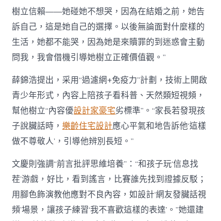
樹立信賴——她碰她不想哭，因為在結婚之前，她告
訴自己，這是她自己的選擇。以後無論面對什麼樣的
生活，她都不能哭，因為她是來贖罪的到迷惑會主動
問我，我會借機引導她樹立正確價值觀。”
薛錦浩提出，采用“過濾網+免疫力”計劃，技術上開啟
青少年形式，內容上陪孩子看科普、天然類短視頻，
幫他樹立“內容優
設計家豪宅
劣標準”。“家長若發現孩
子說臟話時，
樂齡住宅設計
應心平氣和地告訴他‘這樣
做不尊敬人’，引導他辨別長短。”
文慶則強調“前言批評思維培養”：“和孩子玩‘信息找
茬’游戲，好比，看到謠言，比賽誰先找到證據反駁；
用腳色飾演教他應對不良內容，如設計‘網友發臟話視
頻’場景，讓孩子練習‘我不喜歡這樣的表達’。”她還建