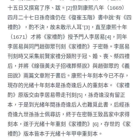
十五日又撰寫了序、跋。[2]但到康熙八年（1669）
四月二十七日孫奇逢仍在《復崔玉階》書中說“有《四
禮酌》，酌不決，故未敢示人耳”[3]，直至康熙十年
（1671）才將《家禮酌》授予門人李居易[4]，同年
李居易與同門趙御眾刊刻《家禮酌》于密縣。李居易
刊刻時又采集前賢家禮分類附于冠、婚、喪、祭四禮
后，并將《線嶺黃夫子招魂葬祭說》與趙御眾的《義
田說》兩篇文章附于書后。康熙十年刻本今已不存，
現存的光緒十年刻本是孫奇逢后人的重刻本。《家禮
酌》原版交由李居易帶走刊刻[5]，孫奇逢沒有留正
本，于是到光緒年間孫奇逢后人也難覓此書，后經孫
奇逢九世孫孫士佩尋訪，終于在密縣王致昌家中求得
刻本，遂于光緒十年重刻《家禮酌》[6]，存世的《家
禮酌》版本皆本于光緒十年甲申重刻本。