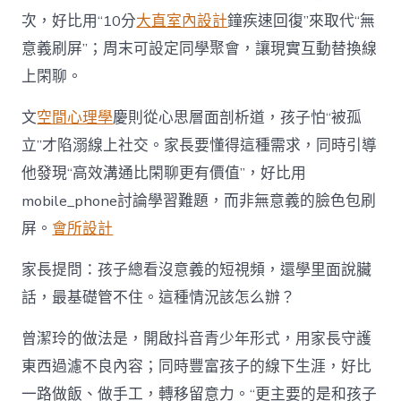
次，好比用“10分
大直室內設計
鐘疾速回復”來取代“無
意義刷屏”；周末可設定同學聚會，讓現實互動替換線
上閑聊。
文
空間心理學
慶則從心思層面剖析道，孩子怕“被孤
立”才陷溺線上社交。家長要懂得這種需求，同時引導
他發現“高效溝通比閑聊更有價值”，好比用
mobile_phone討論學習難題，而非無意義的臉色包刷
屏。
會所設計
家長提問：孩子總看沒意義的短視頻，還學里面說臟
話，最基礎管不住。這種情況該怎么辦？
曾潔玲的做法是，開啟抖音青少年形式，用家長守護
東西過濾不良內容；同時豐富孩子的線下生涯，好比
一路做飯、做手工，轉移留意力。“更主要的是和孩子