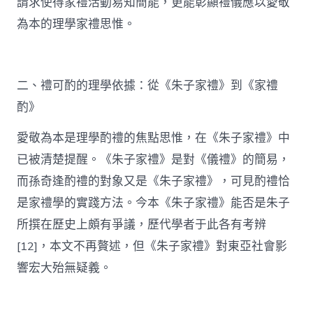
請求使得家禮活動易知簡能，更能彰顯禮儀應以愛敬
為本的理學家禮思惟。
二、禮可酌的理學依據：從《朱子家禮》到《家禮
酌》
愛敬為本是理學酌禮的焦點思惟，在《朱子家禮》中
已被清楚提醒。《朱子家禮》是對《儀禮》的簡易，
而孫奇逢酌禮的對象又是《朱子家禮》，可見酌禮恰
是家禮學的實踐方法。今本《朱子家禮》能否是朱子
所撰在歷史上頗有爭議，歷代學者于此各有考辨
[12]，本文不再贅述，但《朱子家禮》對東亞社會影
響宏大殆無疑義。