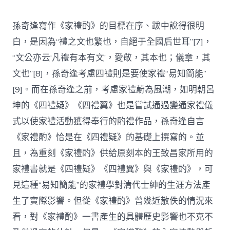
孫奇逢寫作《家禮酌》的目標在序、跋中說得很明
白，是因為“禮之文也繁也，自絕于全國后世耳”[7]，
“文公亦云‘凡禮有本有文’，愛敬，其本也；儀章，其
文也”[8]，孫奇逢考慮四禮則是要使家禮“易知簡能”
[9]。而在孫奇逢之前，考慮家禮蔚為風潮，如明朝呂
坤的《四禮疑》《四禮翼》也是嘗試通過變通家禮儀
式以使家禮活動獲得奉行的酌禮作品，孫奇逢自言
《家禮酌》恰是在《四禮疑》的基礎上撰寫的。並
且，為重刻《家禮酌》供給原刻本的王致昌家所用的
家禮書就是《四禮疑》《四禮翼》與《家禮酌》，可
見這種“易知簡能”的家禮學對清代士紳的生涯方法產
生了實際影響。但從《家禮酌》曾幾近散佚的情況來
看，對《家禮酌》一書產生的具體歷史影響也不克不