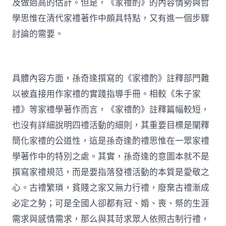
及做過高的估計。但是，《家禮酌》的內容情勢與哲
學思惟在清代家禮著作中頗具特點，又有進一個步驟
討論的需要。
具體內容方面，孫奇逢撰寫的《家禮酌》註釋部門難
以被直接用作家禮的實踐指導手冊。相較《朱子家
禮》等家禮學著作而言，《家禮酌》註釋篇幅較短，
也沒有詳細說明四禮活動的細則，其重要目標是闡釋
簡化家禮的公道性，這是孫奇逢酌禮思惟在一眾家禮
學著作中的特別之處。其實，孫奇逢的意圖本就不是
撰寫家禮規范，而是要指落發禮活動的本質是愛敬之
心。古禮繁瑣，貧賤之家又無力行禮，廢棄古禮漸成
必定之勢；可是全國人卻都有冠、婚、喪、祭的生涯
需求與感情需求，那么與其苛求眾人依照古制行禮，