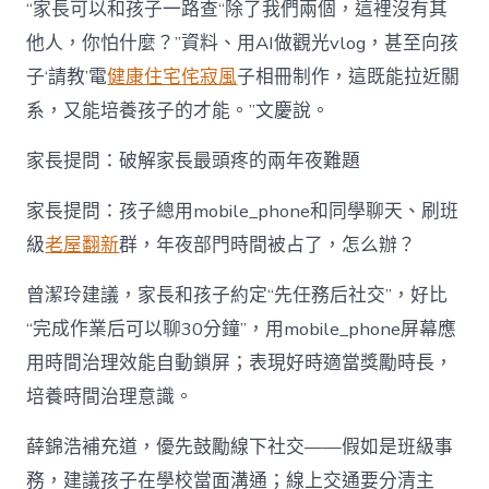
“家長可以和孩子一路查“除了我們兩個，這裡沒有其
他人，你怕什麼？”資料、用AI做觀光vlog，甚至向孩
子‘請教’電
健康住宅
侘寂風
子相冊制作，這既能拉近關
系，又能培養孩子的才能。”文慶說。
家長提問：破解家長最頭疼的兩年夜難題
家長提問：孩子總用mobile_phone和同學聊天、刷班
級
老屋翻新
群，年夜部門時間被占了，怎么辦？
曾潔玲建議，家長和孩子約定“先任務后社交”，好比
“完成作業后可以聊30分鐘”，用mobile_phone屏幕應
用時間治理效能自動鎖屏；表現好時適當獎勵時長，
培養時間治理意識。
薛錦浩補充道，優先鼓勵線下社交——假如是班級事
務，建議孩子在學校當面溝通；線上交通要分清主