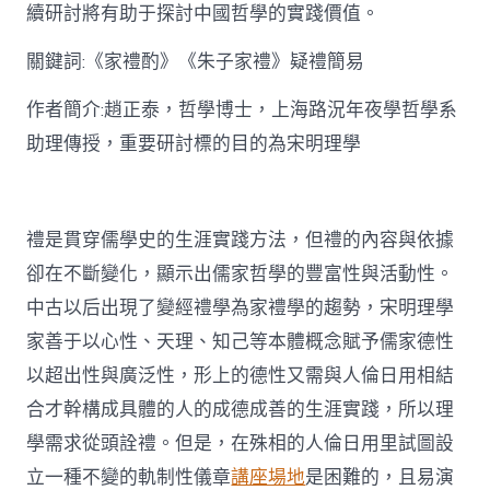
思
續研討將有助于探討中國哲學的實踐價值。
惟
研
關鍵詞:《家禮酌》《朱子家禮》疑禮簡易
討〉
中
作者簡介:趙正泰，哲學博士，上海路況年夜學哲學系
助理傳授，重要研討標的目的為宋明理學
禮是貫穿儒學史的生涯實踐方法，但禮的內容與依據
卻在不斷變化，顯示出儒家哲學的豐富性與活動性。
中古以后出現了變經禮學為家禮學的趨勢，宋明理學
家善于以心性、天理、知己等本體概念賦予儒家德性
以超出性與廣泛性，形上的德性又需與人倫日用相結
合才幹構成具體的人的成德成善的生涯實踐，所以理
學需求從頭詮禮。但是，在殊相的人倫日用里試圖設
立一種不變的軌制性儀章
講座場地
是困難的，且易演