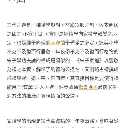
也。[13]
三代之禮是一種禮學設想，宮廬器服之制、收支起居
之節之“不宜于世”，實則是經禮學向家禮學轉變之必
定，也是經學向理
個人空間
學轉變之必定，這與小學
不克不及復而行居敬、年夜學不克不及復而行格物的
朱子學功夫論的構成是類似的。《朱子家禮》以愛敬
為禮之本實，解釋了酌禮的公道性，又刪略古禮撰成
通禮與冠、婚、喪、祭四禮，其直接目標是要使得禮
能用于“貧窶”之人，進一個步驟通
聚會場地
過儒家生
涯方法的推廣而實現情面的公道。
家禮學的出現是宋代實踐論的一年夜事務，意味著從